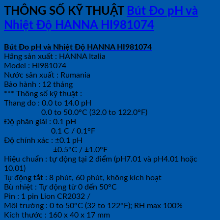
THÔNG SỐ KỸ THUẬT
Bút Đo pH và
Nhiệt Độ HANNA HI981074
Bút Đo pH và Nhiệt Độ HANNA HI981074
Hãng sản xuất : HANNA Italia
Model : HI981074
Nước sản xuất : Rumania
Bảo hành : 12 tháng
*** Thông số kỹ thuật :
Thang đo : 0.0 to 14.0 pH
0.0 to 50.0°C (32.0 to 122.0°F)
Độ phân giải : 0.1 pH
0.1 C / 0.1°F
Độ chính xác : ±0.1 pH
±0.5°C / ±1.0°F
Hiệu chuẩn : tự động tại 2 điểm (pH7.01 và pH4.01 hoặc
10.01)
Tự động tắt : 8 phút, 60 phút, không kích hoạt
Bù nhiệt : Tự động từ 0 đến 50°C
Pin : 1 pin Lion CR2032 /
Môi trường : 0 to 50°C (32 to 122°F); RH max 100%
Kích thước : 160 x 40 x 17 mm