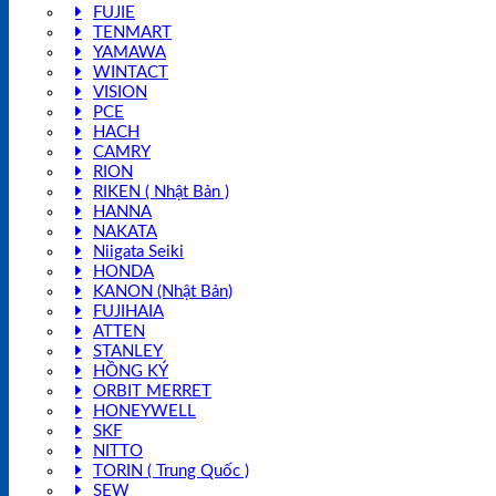
FUJIE
TENMART
YAMAWA
WINTACT
VISION
PCE
HACH
CAMRY
RION
RIKEN ( Nhật Bản )
HANNA
NAKATA
Niigata Seiki
HONDA
KANON (Nhật Bản)
FUJIHAIA
ATTEN
STANLEY
HỒNG KÝ
ORBIT MERRET
HONEYWELL
SKF
NITTO
TORIN ( Trung Quốc )
SEW