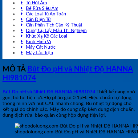
Tủ Hút Ẩm
Bể Rửa Siêu Âm
Các Loại Tủ An Toàn
Cân Điện Tử
Cân Phân Tích Cân Kỹ Thuật
Dụng Cụ Lấy Mẫu Thí Nghiệm
Khúc Xạ Kế Các Loại
Kính Hiển Vi
Máy Cất Nước
Máy Lắc Trộn
MÔ TẢ
Bút Đo pH và Nhiệt Độ HANNA
HI981074
Bút Đo pH và Nhiệt Độ HANNA HI981074
Thiết kế dạng nhỏ
gọn, bỏ túi tiện lợi. Độ phân giải 0.1pH. Hiệu chuẩn tự động,
thông minh với nút CAL nhanh chóng. Bù nhiệt tự động cho
kết quả đo chính xác. Máy đo cung cấp kèm dung dịch chuẩn,
dung dịch rửa, bảo quản cùng hộp đựng tiện lợi.
shopdoluong.com-Bút Đo pH và Nhiệt Độ HANNA HI98