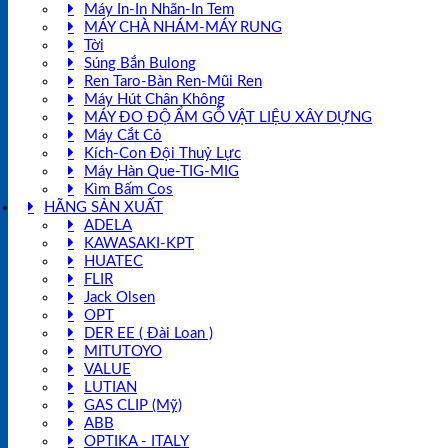
Máy In-In Nhãn-In Tem
MÁY CHÀ NHÁM-MÁY RUNG
Tời
Súng Bắn Bulong
Ren Taro-Bàn Ren-Mũi Ren
Máy Hút Chân Không
MÁY ĐO ĐỘ ẨM GỖ VẬT LIỆU XÂY DỰNG
Máy Cắt Cỏ
Kích-Con Đội Thuỷ Lực
Máy Hàn Que-TIG-MIG
Kìm Bấm Cos
HÃNG SẢN XUẤT
ADELA
KAWASAKI-KPT
HUATEC
FLIR
Jack Olsen
OPT
DER EE ( Đài Loan )
MITUTOYO
VALUE
LUTIAN
GAS CLIP (Mỹ)
ABB
OPTIKA - ITALY