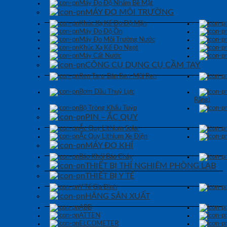
Máy Đo Độ Nhám Bề Mặt
MÁY ĐO MÔI TRƯỜNG
Khúc Xạ Kế Đo Độ Mặn
Máy Đo Độ Ồn
Máy Đo Môi Trường Nước
Khúc Xạ Kế Đo Ngọt
Máy Cất Nước
CÔNG CỤ DỤNG CỤ CẦM TAY
Ren Taro-Bàn Ren-Mũi Ren
Bơm Dầu Thuỷ Lực
Răng)
Bộ Tròng Khẩu Tuýp
PIN – ẮC QUY
Ắc Quy Lithium Solar
Ắc Quy Lithium Xe Điện
MÁY ĐO KHÍ
Báo Khói Báo Cháy
THIẾT BỊ THÍ NGHIỆM PHÒNG LAB
THIẾT BỊ Y TẾ
Y Tế Gia Đình
HÃNG SẢN XUẤT
ABB
ATTEN
ELCOMETER