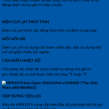
– Khi máy nhận chuẩn và đạt được độ ổn định, máy sẽ tự
động nhận và lưu giá trị hiệu chuẩn.
ĐIỆN CỰC pH THỦY TINH
Điện cực pH hình cầu bằng thủy tinh cố định trong máy.
MỐI NỐI VẢI
Điện cực pH sử dụng cell tham chiếu độc đáo sử dụng mối
nối vải giảm thiểu tắc nghẽn
CẢM BIẾN NHIỆT ĐỘ
Cho phép đo nhiệt độ và bù nhiệt tự động cho giá trị
pH. Nhiệt độ có thể được hiển thị theo ℃ hoặc ℉.
HỘP ĐỰNG TIỆN LỢI
Máy đo HI981074 cung cấp kèm đầy đủ phụ kiện khi đo pH