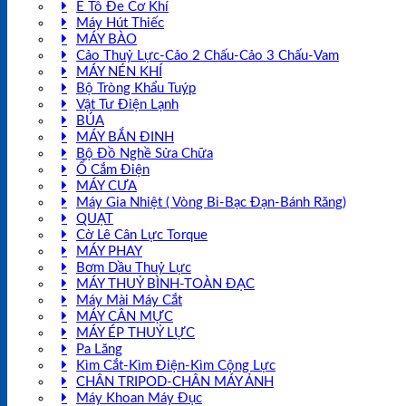
Ê Tô Đe Cơ Khí
Máy Hút Thiếc
MÁY BÀO
Cảo Thuỷ Lực-Cảo 2 Chấu-Cảo 3 Chấu-Vam
MÁY NÉN KHÍ
Bộ Tròng Khẩu Tuýp
Vật Tư Điện Lạnh
BÚA
MÁY BẮN ĐINH
Bộ Đồ Nghề Sửa Chữa
Ổ Cắm Điện
MÁY CƯA
Máy Gia Nhiệt ( Vòng Bi-Bạc Đạn-Bánh Răng)
QUẠT
Cờ Lê Cân Lực Torque
MÁY PHAY
Bơm Dầu Thuỷ Lực
MÁY THUỶ BÌNH-TOÀN ĐẠC
Máy Mài Máy Cắt
MÁY CÂN MỰC
MÁY ÉP THUỶ LỰC
Pa Lăng
Kìm Cắt-Kìm Điện-Kìm Cộng Lực
CHÂN TRIPOD-CHÂN MÁY ẢNH
Máy Khoan Máy Đục