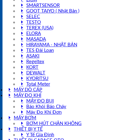
SMARTSENSOR
GOOT TAIYO ( Nhật Bản )
SELEC
TESTO
TEREX (USA)
ELORA
MASADA
HIRAYAMA - NHẬT BẢN
TES Đài Loan
ASAKI
Regeltex
KORT
DEWALT
KYORITSU
Total Meter
MÁY DÒ CÁP
MÁY ĐO KHÍ
MÁY ĐO BỤI
Báo Khói Báo Cháy
Máy Đo Khí Đơn
MÁY BƠM
BƠM HÚT CHÂN KHÔNG
THIẾT BỊ Y TẾ
Y Tế Gia Đình