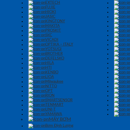
EXTECH
FUJIE
HIOKI
JASIC
KINGTONY
MAKITA
PROSKIT
SKC
VICADI
OPTIKA – ITALY
YOTSUGI
BROTHER
DEFELSKO
HILA
HTI
KENBO
LIOA
Milwaukee
NITTO
OPT
RION
SMARTSENSOR
TENMART
UNI-T
YAMAWA
MÁY BƠM
Bơm Định Lượng