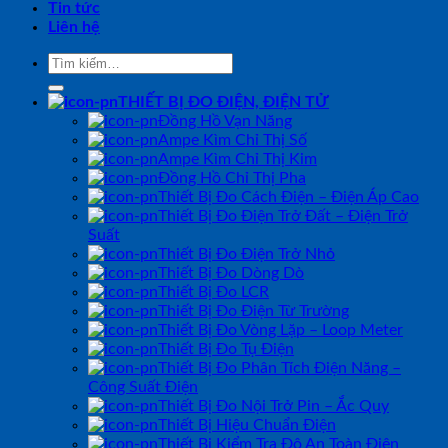
Tin tức
Liên hệ
Tìm
kiếm:
THIẾT BỊ ĐO ĐIỆN, ĐIỆN TỬ
Đồng Hồ Vạn Năng
Ampe Kìm Chỉ Thị Số
Ampe Kìm Chỉ Thị Kim
Đồng Hồ Chỉ Thị Pha
Thiết Bị Đo Cách Điện – Điện Áp Cao
Thiết Bị Đo Điện Trở Đất – Điện Trở
Suất
Thiết Bị Đo Điện Trở Nhỏ
Thiết Bị Đo Dòng Dò
Thiết Bị Đo LCR
Thiết Bị Đo Điện Từ Trường
Thiết Bị Đo Vòng Lặp – Loop Meter
Thiết Bị Đo Tụ Điện
Thiết Bị Đo Phân Tích Điện Năng –
Công Suất Điện
Thiết Bị Đo Nội Trở Pin – Ắc Quy
Thiết Bị Hiệu Chuẩn Điện
Thiết Bị Kiểm Tra Độ An Toàn Điện