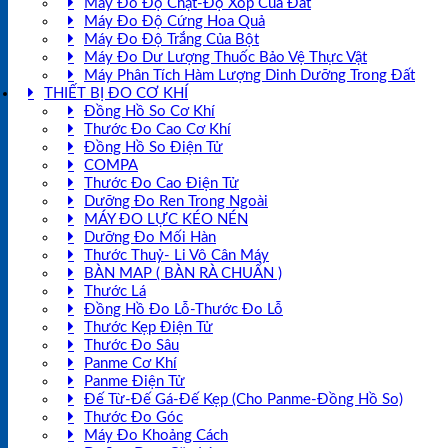
Máy Đo Độ Chặt-Độ Xốp Của Đất
Máy Đo Độ Cứng Hoa Quả
Máy Đo Độ Trắng Của Bột
Máy Đo Dư Lượng Thuốc Bảo Vệ Thực Vật
Máy Phân Tích Hàm Lượng Dinh Dưỡng Trong Đất
THIẾT BỊ ĐO CƠ KHÍ
Đồng Hồ So Cơ Khí
Thước Đo Cao Cơ Khí
Đồng Hồ So Điện Tử
COMPA
Thước Đo Cao Điện Tử
Dưỡng Đo Ren Trong Ngoài
MÁY ĐO LỰC KÉO NÉN
Dưỡng Đo Mối Hàn
Thước Thuỷ- Li Vô Cân Máy
BÀN MAP ( BÀN RÀ CHUẨN )
Thước Lá
Đồng Hồ Đo Lỗ-Thước Đo Lỗ
Thước Kẹp Điện Tử
Thước Đo Sâu
Panme Cơ Khí
Panme Điện Tử
Đế Từ-Đế Gá-Đế Kẹp (Cho Panme-Đồng Hồ So)
Thước Đo Góc
Máy Đo Khoảng Cách