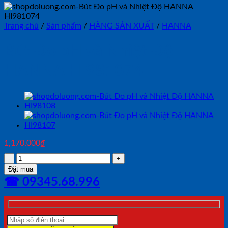
Trang chủ
/
Sản phẩm
/
HÃNG SẢN XUẤT
/
HANNA
Bút Đo pH và Nhiệt Độ
HANNA HI981074
1,170,000
₫
Bút
Đo
Đặt mua
pH
☎ 09345.68.996
và
Nhiệt
Độ
HANNA
HI981074