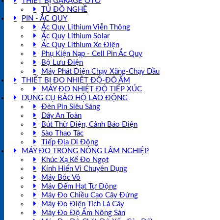
THIẾT BỊ GARAGE OTO
TỦ ĐỒ NGHỀ
PIN - ẮC QUY
Ắc Quy Lithium Viễn Thông
Ắc Quy Lithium Solar
Ắc Quy Lithium Xe Điện
Phụ Kiện Nạp - Cell Pin Ắc Quy
Bộ Lưu Điện
Máy Phát Điện Chạy Xăng-Chạy Dầu
THIẾT BỊ ĐO NHIỆT ĐỘ-ĐỘ ẨM
MÁY ĐO NHIỆT ĐỘ TIẾP XÚC
DỤNG CỤ BẢO HỘ LAO ĐỘNG
Đèn Pin Siêu Sáng
Dây An Toàn
Bút Thử Điện, Cảnh Báo Điện
Sào Thao Tác
Tiếp Địa Di Động
MÁY ĐO TRONG NÔNG LÂM NGHIỆP
Khúc Xạ Kế Đo Ngọt
Kính Hiển Vi Chuyên Dụng
Máy Bóc Vỏ
Máy Đếm Hạt Tự Động
Máy Đo Chiều Cao Cây Đứng
Máy Đo Điện Tích Lá Cây
Máy Đo Độ Ẩm Nông Sản