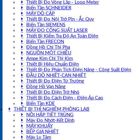
Thiết Bị Đo Vòng Lặp - Loop Meter
Biến Tần SCHNEIDER
MÁY DÒ CÁP
Thiết Bị Đo Nội Trở Pin - Ắc Quy
Biến Tần SIEMENS
MÁY ĐO CÔNG SUẤT LASER
Thiết Bị Kiểm Tra Độ An Toàn Điện
Biến Tần FRECON
Đồng Hồ Chỉ Thị Pha
NGUỒN MỘT CHIỀU
Ampe Kìm Chỉ Thị Kim
Thiết Bị Hiệu Chuẩn Điện
Thiết Bị Đo Phân Tích Điện Năng - Công Suất Điện
ĐẦU DÒ NHIỆT-CAN NHIỆT
Thiết Bị Đo Điện Từ Trường
Đồng Hồ Vạn Năng
Thiết Bị Đo Điện Trở Nhỏ
Thiết Bị Đo Cách Điện - Điện Áp Cao
Biến Tần KDE
THIẾT BỊ THÍ NGHIỆM PHÒNG LAB
NỒI HẤP TIỆT TRÙNG
Máy Đo Nhớt-Kết Dính
MÁY KHUẤY
BẾP GIA NHIỆT
Máy Ly Tâm