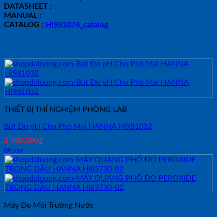
DATASHEET :
MANUAL :
CATALOG :
HI981074_catalog
Sản phẩm tương tự
THIẾT BỊ THÍ NGHIỆM PHÒNG LAB
Bút Đo pH Cho Phô Mai HANNA HI981032
2,980,000
₫
Đặt mua
Máy Đo Môi Trường Nước