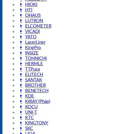
HIOKI
HTI
OHAUS
LUTRON
ELCOMETER
VICADI
YATO
LaserLiner
KingPro
INSIZE
TOHNICHI
HERMLE
TTPusa
ELITECH
SANTAK
BROTHER
BENETECH
KDE
KIRAY (Pháp)
KOCU
UNI-T
KTC
KINGTONY
SKC
LIOA