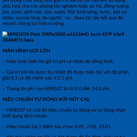
pH trong chất lỏng nhỏ gọn có thể bỏ túi tiện khi sử dụng
phù hợp cho các phòng thí nghiệm hoặc ao hồ, đồng ruộng,
bia, rượu, phô mai, sữa, sushi, thịt tươi sống, nước, bột mì
nhão, socola lỏng, da người, vv… thao tác lấy kết quả đo
nhanh chóng tại hiện trường.
MÀN HÌNH LCD LỚN
– Màn hình hiển thị giá trị pH và nhiệt độ đồng thời.
– Giá trị pH đã được bù nhiệt độ được hiển thị với độ phân
giải 0.1 và độ chính xác ± 0.1 pH.
– Thang đo pH của HI98107 là từ 0.0 đến 14.0 pH.
HIỆU CHUẨN TỰ ĐỘNG VỚI NÚT CAL
– HI98107 có chế độ hiệu chuẩn tự động và tự động nhận
biết dung dịch chuẩn
– Hiệu chuẩn tại 2 điểm tùy chọn 4.01, 7.01, 10.01.