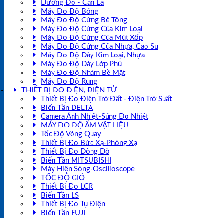
Dưỡng Đo - Căn Lá
Máy Đo Độ Bóng
Máy Đo Độ Cứng Bê Tông
Máy Đo Độ Cứng Của Kim Loại
Máy Đo Độ Cứng Của Mút Xốp
Máy Đo Độ Cứng Của Nhựa, Cao Su
Máy Đo Độ Dày Kim Loại, Nhựa
Máy Đo Độ Dày Lớp Phủ
Máy Đo Độ Nhám Bề Mặt
Máy Đo Độ Rung
THIẾT BỊ ĐO ĐIỆN, ĐIỆN TỬ
Thiết Bị Đo Điện Trở Đất - Điện Trở Suất
Biến Tần DELTA
Camera Ảnh Nhiệt-Súng Đo Nhiệt
MÁY ĐO ĐỘ ẨM VẬT LIỆU
Tốc Độ Vòng Quay
Thiết Bị Đo Bức Xạ-Phóng Xạ
Thiết Bị Đo Dòng Dò
Biến Tần MITSUBISHI
Máy Hiện Sóng-Oscilloscope
TỐC ĐỘ GIÓ
Thiết Bị Đo LCR
Biến Tần LS
Thiết Bị Đo Tụ Điện
Biến Tần FUJI