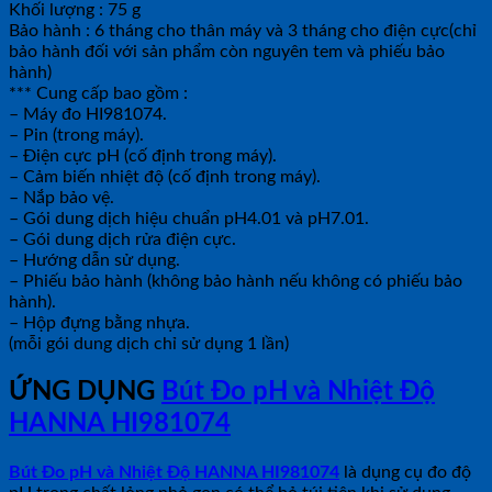
Khối lượng : 75 g
Bảo hành : 6 tháng cho thân máy và 3 tháng cho điện cực(chỉ
bảo hành đối với sản phẩm còn nguyên tem và phiếu bảo
hành)
*** Cung cấp bao gồm :
– Máy đo HI981074.
– Pin (trong máy).
– Điện cực pH (cố định trong máy).
– Cảm biến nhiệt độ (cố định trong máy).
– Nắp bảo vệ.
– Gói dung dịch hiệu chuẩn pH4.01 và pH7.01.
– Gói dung dịch rửa điện cực.
– Hướng dẫn sử dụng.
– Phiếu bảo hành (không bảo hành nếu không có phiếu bảo
hành).
– Hộp đựng bằng nhựa.
(mỗi gói dung dịch chỉ sử dụng 1 lần)
ỨNG DỤNG
Bút Đo pH và Nhiệt Độ
HANNA HI981074
Bút Đo pH và Nhiệt Độ HANNA HI981074
là dụng cụ đo độ