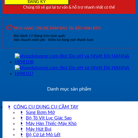
số
Chúng tôi sẽ gọi lại tư vấn & hỗ trợ nhanh nhất có thể
lượng
MUA HÀNG ONLINE ĐẢM BẢO TẠI BẢO ANH NTH
Bảo hành 12 tháng trên toàn quốc
Vận chuyển miễn phí - Kiểm tra hàng mới thanh toán
Danh mục sản phẩm
CÔNG CỤ DỤNG CỤ CẦM TAY
Súng Bơm Mỡ
Bộ Tô Vít Lục Giác Sao
Máy Hàn Thiếc-Máy Khò
Máy Hút Bụi
Bộ Cờ Lê Mỏ Lết