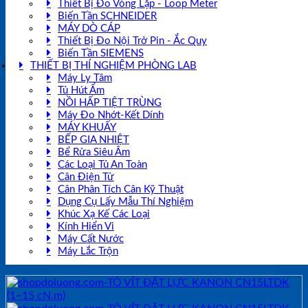
Thiết Bị Đo Vòng Lặp - Loop Meter
Biến Tần SCHNEIDER
MÁY DÒ CÁP
Thiết Bị Đo Nội Trở Pin - Ắc Quy
Biến Tần SIEMENS
THIẾT BỊ THÍ NGHIỆM PHÒNG LAB
Máy Ly Tâm
Tủ Hút Ẩm
NỒI HẤP TIỆT TRÙNG
Máy Đo Nhớt-Kết Dính
MÁY KHUẤY
BẾP GIA NHIỆT
Bể Rửa Siêu Âm
Các Loại Tủ An Toàn
Cân Điện Tử
Cân Phân Tích Cân Kỹ Thuật
Dụng Cụ Lấy Mẫu Thí Nghiệm
Khúc Xạ Kế Các Loại
Kính Hiển Vi
Máy Cất Nước
Máy Lắc Trộn