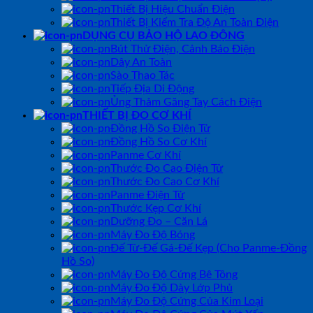
Thiết Bị Hiệu Chuẩn Điện
Thiết Bị Kiểm Tra Độ An Toàn Điện
DỤNG CỤ BẢO HỘ LAO ĐỘNG
Bút Thử Điện, Cảnh Báo Điện
Dây An Toàn
Sào Thao Tác
Tiếp Địa Di Động
Ủng Thảm Găng Tay Cách Điện
THIẾT BỊ ĐO CƠ KHÍ
Đồng Hồ So Điện Tử
Đồng Hồ So Cơ Khí
Panme Cơ Khí
Thước Đo Cao Điện Tử
Thước Đo Cao Cơ Khí
Panme Điện Tử
Thước Kẹp Cơ Khí
Dưỡng Đo – Căn Lá
Máy Đo Độ Bóng
Đế Từ-Đế Gá-Đế Kẹp (Cho Panme-Đồng
Hồ So)
Máy Đo Độ Cứng Bê Tông
Máy Đo Độ Dày Lớp Phủ
Máy Đo Độ Cứng Của Kim Loại