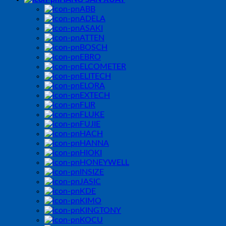
ABB
ADELA
ASAKI
ATTEN
BOSCH
EBRO
ELCOMETER
ELITECH
ELORA
EXTECH
FLIR
FLUKE
FUJIE
HACH
HANNA
HIOKI
HONEYWELL
INSIZE
JASIC
KDE
KIMO
KINGTONY
KOCU