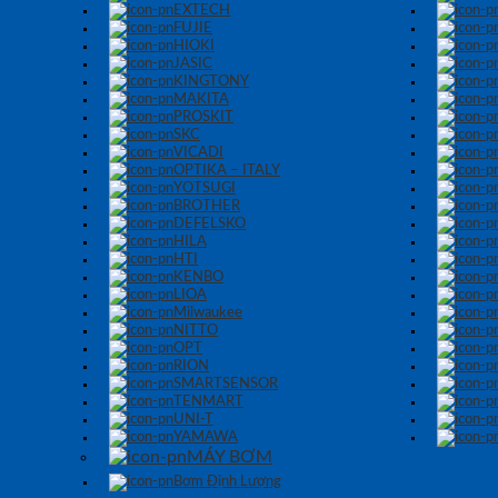
EXTECH
FUJIE
HIOKI
JASIC
KINGTONY
MAKITA
PROSKIT
SKC
VICADI
OPTIKA – ITALY
YOTSUGI
BROTHER
DEFELSKO
HILA
HTI
KENBO
LIOA
Milwaukee
NITTO
OPT
RION
SMARTSENSOR
TENMART
UNI-T
YAMAWA
MÁY BƠM
Bơm Định Lượng