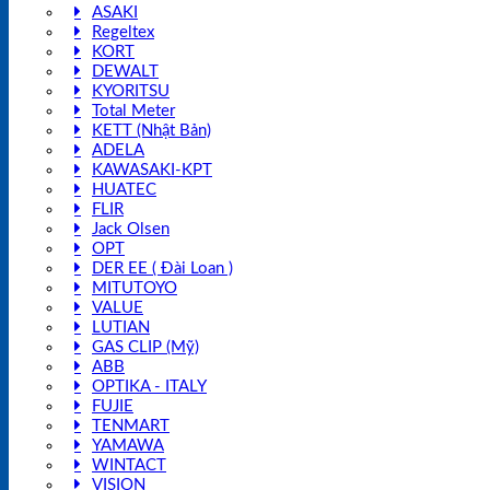
ASAKI
Regeltex
KORT
DEWALT
KYORITSU
Total Meter
KETT (Nhật Bản)
ADELA
KAWASAKI-KPT
HUATEC
FLIR
Jack Olsen
OPT
DER EE ( Đài Loan )
MITUTOYO
VALUE
LUTIAN
GAS CLIP (Mỹ)
ABB
OPTIKA - ITALY
FUJIE
TENMART
YAMAWA
WINTACT
VISION