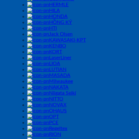
HERMLE
HILA
HONDA
HỒNG KÝ
HTI
Jack Olsen
KAWASAKI-KPT
KENBO
KORT
LaserLiner
LIOA
LUTIAN
MASADA
Milwaukee
NAKATA
Niigata Seiki
NITTO
NOVAX
OHAUS
OPT
PCE
Regeltex
RION