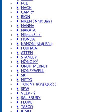
PCE
HACH
CAMRY
RION
RIKEN ( Nhật Bản )
HANNA
NAKATA
Niigata Seiki
HONDA
KANON (Nhật Bản)
FUJIHAIA
ATTEN
STANLEY
HỒNG KÝ
ORBIT MERRET
HONEYWELL
SKF
NITTO
TORIN ( Trung Quốc )
SEW
VELP - Ý
SALISBURY
FLUKE
TASCO
KIMO