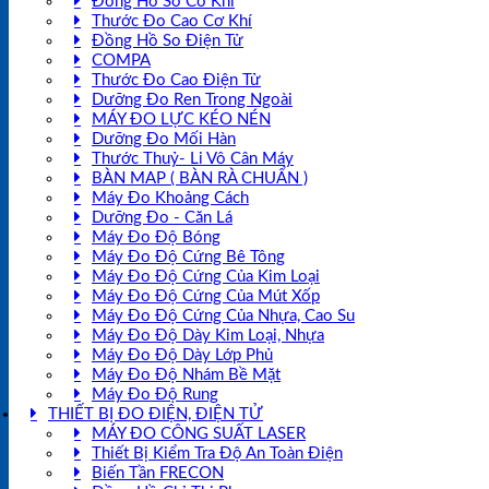
Đồng Hồ So Cơ Khí
Thước Đo Cao Cơ Khí
Đồng Hồ So Điện Tử
COMPA
Thước Đo Cao Điện Tử
Dưỡng Đo Ren Trong Ngoài
MÁY ĐO LỰC KÉO NÉN
Dưỡng Đo Mối Hàn
Thước Thuỷ- Li Vô Cân Máy
BÀN MAP ( BÀN RÀ CHUẨN )
Máy Đo Khoảng Cách
Dưỡng Đo - Căn Lá
Máy Đo Độ Bóng
Máy Đo Độ Cứng Bê Tông
Máy Đo Độ Cứng Của Kim Loại
Máy Đo Độ Cứng Của Mút Xốp
Máy Đo Độ Cứng Của Nhựa, Cao Su
Máy Đo Độ Dày Kim Loại, Nhựa
Máy Đo Độ Dày Lớp Phủ
Máy Đo Độ Nhám Bề Mặt
Máy Đo Độ Rung
THIẾT BỊ ĐO ĐIỆN, ĐIỆN TỬ
MÁY ĐO CÔNG SUẤT LASER
Thiết Bị Kiểm Tra Độ An Toàn Điện
Biến Tần FRECON