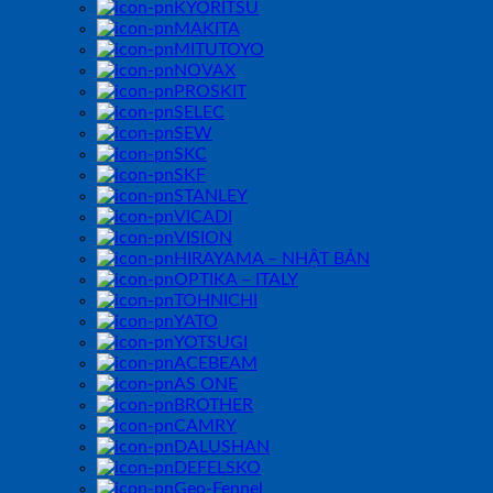
KYORITSU
MAKITA
MITUTOYO
NOVAX
PROSKIT
SELEC
SEW
SKC
SKF
STANLEY
VICADI
VISION
HIRAYAMA – NHẬT BẢN
OPTIKA – ITALY
TOHNICHI
YATO
YOTSUGI
ACEBEAM
AS ONE
BROTHER
CAMRY
DALUSHAN
DEFELSKO
Geo-Fennel