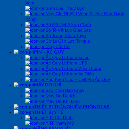
Vam
Bơm Dầu Thuỷ Lực
Máy Gia Nhiệt ( Vòng Bi-Bạc Đạn-Bánh
Răng)
Bộ Đồ Nghề Sửa Chữa
Bộ Tô Vít Lục Giác Sao
Bộ Tròng Khẩu Tuýp
Cờ Lê Cân Lực Torque
Máy Cắt Cỏ
PIN – ẮC QUY
Ắc Quy Lithium Solar
Ắc Quy Lithium UPS
Ắc Quy Lithium Viễn Thông
Ắc Quy Lithium Xe Điện
Phụ Kiện Nạp – Cell Pin Ắc Quy
MÁY ĐO KHÍ
Báo Khói Báo Cháy
Máy Đo Đa Khí
Máy Đo Khí Đơn
THIẾT BỊ THÍ NGHIỆM PHÒNG LAB
THIẾT BỊ Y TẾ
Y Tế Gia Đình
Y Tế Thẩm Mỹ
HÃNG SẢN XUẤT