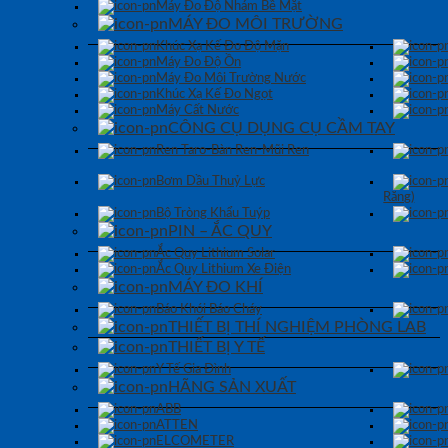
Máy Đo Độ Nhám Bề Mặt
MÁY ĐO MÔI TRƯỜNG
Khúc Xạ Kế Đo Độ Mặn
Máy Đo Độ Ồn
Máy Đo Môi Trường Nước
Khúc Xạ Kế Đo Ngọt
Máy Cất Nước
CÔNG CỤ DỤNG CỤ CẦM TAY
Ren Taro-Bàn Ren-Mũi Ren
Bơm Dầu Thuỷ Lực
Răng)
Bộ Tròng Khẩu Tuýp
PIN – ẮC QUY
Ắc Quy Lithium Solar
Ắc Quy Lithium Xe Điện
MÁY ĐO KHÍ
Báo Khói Báo Cháy
THIẾT BỊ THÍ NGHIỆM PHÒNG LAB
THIẾT BỊ Y TẾ
Y Tế Gia Đình
HÃNG SẢN XUẤT
ABB
ATTEN
ELCOMETER