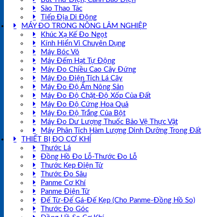
Sào Thao Tác
Tiếp Địa Di Động
MÁY ĐO TRONG NÔNG LÂM NGHIỆP
Khúc Xạ Kế Đo Ngọt
Kính Hiển Vi Chuyên Dụng
Máy Bóc Vỏ
Máy Đếm Hạt Tự Động
Máy Đo Chiều Cao Cây Đứng
Máy Đo Điện Tích Lá Cây
Máy Đo Độ Ẩm Nông Sản
Máy Đo Độ Chặt-Độ Xốp Của Đất
Máy Đo Độ Cứng Hoa Quả
Máy Đo Độ Trắng Của Bột
Máy Đo Dư Lượng Thuốc Bảo Vệ Thực Vật
Máy Phân Tích Hàm Lượng Dinh Dưỡng Trong Đất
THIẾT BỊ ĐO CƠ KHÍ
Thước Lá
Đồng Hồ Đo Lỗ-Thước Đo Lỗ
Thước Kẹp Điện Tử
Thước Đo Sâu
Panme Cơ Khí
Panme Điện Tử
Đế Từ-Đế Gá-Đế Kẹp (Cho Panme-Đồng Hồ So)
Thước Đo Góc