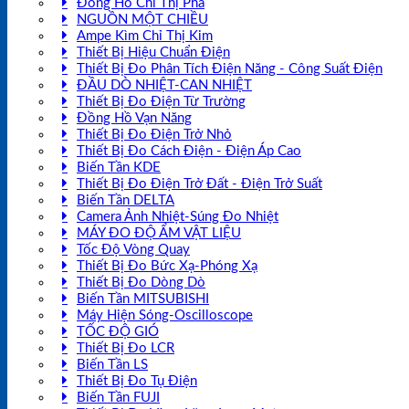
Đồng Hồ Chỉ Thị Pha
NGUỒN MỘT CHIỀU
Ampe Kìm Chỉ Thị Kim
Thiết Bị Hiệu Chuẩn Điện
Thiết Bị Đo Phân Tích Điện Năng - Công Suất Điện
ĐẦU DÒ NHIỆT-CAN NHIỆT
Thiết Bị Đo Điện Từ Trường
Đồng Hồ Vạn Năng
Thiết Bị Đo Điện Trở Nhỏ
Thiết Bị Đo Cách Điện - Điện Áp Cao
Biến Tần KDE
Thiết Bị Đo Điện Trở Đất - Điện Trở Suất
Biến Tần DELTA
Camera Ảnh Nhiệt-Súng Đo Nhiệt
MÁY ĐO ĐỘ ẨM VẬT LIỆU
Tốc Độ Vòng Quay
Thiết Bị Đo Bức Xạ-Phóng Xạ
Thiết Bị Đo Dòng Dò
Biến Tần MITSUBISHI
Máy Hiện Sóng-Oscilloscope
TỐC ĐỘ GIÓ
Thiết Bị Đo LCR
Biến Tần LS
Thiết Bị Đo Tụ Điện
Biến Tần FUJI