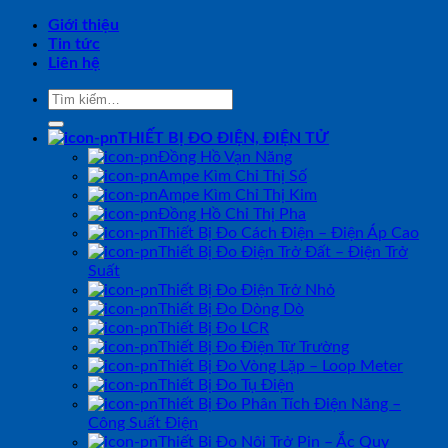
Giới thiệu
Tin tức
Liên hệ
Tìm
kiếm:
THIẾT BỊ ĐO ĐIỆN, ĐIỆN TỬ
Đồng Hồ Vạn Năng
Ampe Kìm Chỉ Thị Số
Ampe Kìm Chỉ Thị Kim
Đồng Hồ Chỉ Thị Pha
Thiết Bị Đo Cách Điện – Điện Áp Cao
Thiết Bị Đo Điện Trở Đất – Điện Trở
Suất
Thiết Bị Đo Điện Trở Nhỏ
Thiết Bị Đo Dòng Dò
Thiết Bị Đo LCR
Thiết Bị Đo Điện Từ Trường
Thiết Bị Đo Vòng Lặp – Loop Meter
Thiết Bị Đo Tụ Điện
Thiết Bị Đo Phân Tích Điện Năng –
Công Suất Điện
Thiết Bị Đo Nội Trở Pin – Ắc Quy