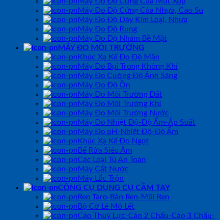
Máy Đo Độ Cứng Của Mút Xốp
Máy Đo Độ Cứng Của Nhựa, Cao Su
Máy Đo Độ Dày Kim Loại, Nhựa
Máy Đo Độ Rung
Máy Đo Độ Nhám Bề Mặt
MÁY ĐO MÔI TRƯỜNG
Khúc Xạ Kế Đo Độ Mặn
Máy Đo Bụi Trong Không Khí
Máy Đo Cường Độ Ánh Sáng
Máy Đo Độ Ồn
Máy Đo Môi Trường Đất
Máy Đo Môi Trường Khí
Máy Đo Môi Trường Nước
Máy Đo Nhiệt Độ-Độ Ẩm-Áp Suất
Máy Đo pH-Nhiệt Độ-Độ Ẩm
Khúc Xạ Kế Đo Ngọt
Bể Rửa Siêu Âm
Các Loại Tủ An Toàn
Máy Cất Nước
Máy Lắc Trộn
CÔNG CỤ DỤNG CỤ CẦM TAY
Ren Taro-Bàn Ren-Mũi Ren
Bộ Cờ Lê Mỏ Lết
Cảo Thuỷ Lực-Cảo 2 Chấu-Cảo 3 Chấu-