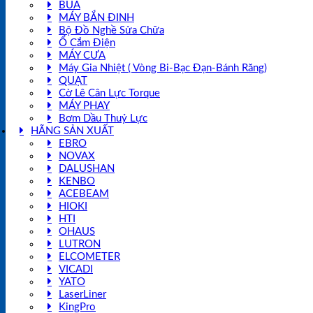
BÚA
MÁY BẮN ĐINH
Bộ Đồ Nghề Sửa Chữa
Ổ Cắm Điện
MÁY CƯA
Máy Gia Nhiệt ( Vòng Bi-Bạc Đạn-Bánh Răng)
QUẠT
Cờ Lê Cân Lực Torque
MÁY PHAY
Bơm Dầu Thuỷ Lực
HÃNG SẢN XUẤT
EBRO
NOVAX
DALUSHAN
KENBO
ACEBEAM
HIOKI
HTI
OHAUS
LUTRON
ELCOMETER
VICADI
YATO
LaserLiner
KingPro