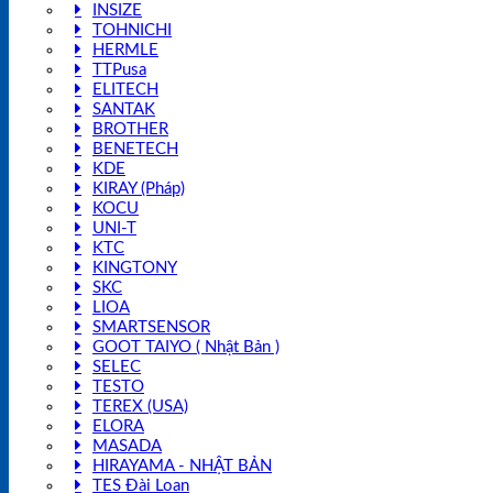
INSIZE
TOHNICHI
HERMLE
TTPusa
ELITECH
SANTAK
BROTHER
BENETECH
KDE
KIRAY (Pháp)
KOCU
UNI-T
KTC
KINGTONY
SKC
LIOA
SMARTSENSOR
GOOT TAIYO ( Nhật Bản )
SELEC
TESTO
TEREX (USA)
ELORA
MASADA
HIRAYAMA - NHẬT BẢN
TES Đài Loan