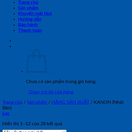
Trang chủ
Sản phẩm
Khuyến mãi Hot
Hướng dẫn
Bảo hành
Thanh toán
Chưa có sản phẩm trong giỏ hàng.
Quay trở lại cửa hàng
Trang chủ
/
Sản phẩm
/
HÃNG SẢN XUẤT
/
KANON (Nhật
Bản)
Lọc
Đã
Hiển thị 1–12 của 28 kết quả
sắp