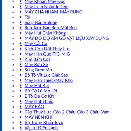
Máy Khoan Máy Đục
Máy In-In Nhãn-In Tem
MÁY CHÀ NHÁM-MÁY RUNG
Tời
Súng Bắn Bulong
Ren Taro-Bàn Ren-Mũi Ren
Máy Hút Chân Không
MÁY ĐO ĐỘ ẨM GỖ VẬT LIỆU XÂY DỰNG
Máy Cắt Cỏ
Kích-Con Đội Thuỷ Lực
Máy Hàn Que-TIG-MIG
Kìm Bấm Cos
Máy Rửa Xe
Súng Bơm Mỡ
Bộ Tô Vít Lục Giác Sao
Máy Hàn Thiếc-Máy Khò
Máy Hút Bụi
Bộ Cờ Lê Mỏ Lết
Ê Tô Đe Cơ Khí
Máy Hút Thiếc
MÁY BÀO
Cảo Thuỷ Lực-Cảo 2 Chấu-Cảo 3 Chấu-Vam
MÁY NÉN KHÍ
Bộ Tròng Khẩu Tuýp
Vật Tư Điện Lạnh