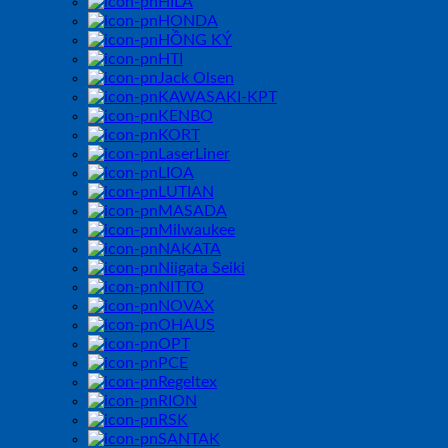
HILA
HONDA
HỒNG KÝ
HTI
Jack Olsen
KAWASAKI-KPT
KENBO
KORT
LaserLiner
LIOA
LUTIAN
MASADA
Milwaukee
NAKATA
Niigata Seiki
NITTO
NOVAX
OHAUS
OPT
PCE
Regeltex
RION
RSK
SANTAK