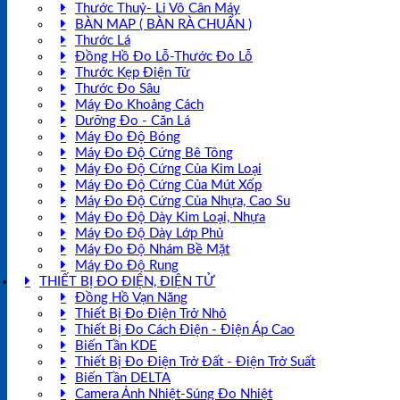
Thước Thuỷ- Li Vô Cân Máy
BÀN MAP ( BÀN RÀ CHUẨN )
Thước Lá
Đồng Hồ Đo Lỗ-Thước Đo Lỗ
Thước Kẹp Điện Tử
Thước Đo Sâu
Máy Đo Khoảng Cách
Dưỡng Đo - Căn Lá
Máy Đo Độ Bóng
Máy Đo Độ Cứng Bê Tông
Máy Đo Độ Cứng Của Kim Loại
Máy Đo Độ Cứng Của Mút Xốp
Máy Đo Độ Cứng Của Nhựa, Cao Su
Máy Đo Độ Dày Kim Loại, Nhựa
Máy Đo Độ Dày Lớp Phủ
Máy Đo Độ Nhám Bề Mặt
Máy Đo Độ Rung
THIẾT BỊ ĐO ĐIỆN, ĐIỆN TỬ
Đồng Hồ Vạn Năng
Thiết Bị Đo Điện Trở Nhỏ
Thiết Bị Đo Cách Điện - Điện Áp Cao
Biến Tần KDE
Thiết Bị Đo Điện Trở Đất - Điện Trở Suất
Biến Tần DELTA
Camera Ảnh Nhiệt-Súng Đo Nhiệt