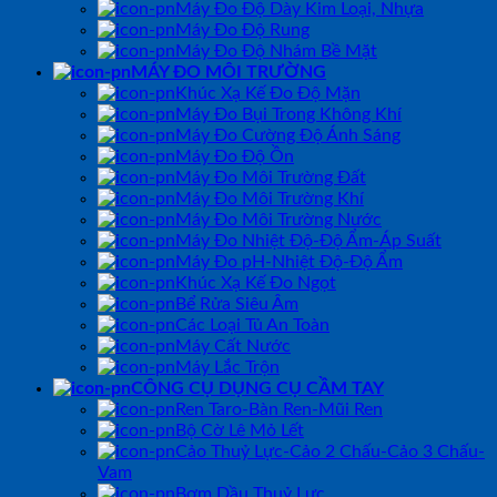
Máy Đo Độ Dày Kim Loại, Nhựa
Máy Đo Độ Rung
Máy Đo Độ Nhám Bề Mặt
MÁY ĐO MÔI TRƯỜNG
Khúc Xạ Kế Đo Độ Mặn
Máy Đo Bụi Trong Không Khí
Máy Đo Cường Độ Ánh Sáng
Máy Đo Độ Ồn
Máy Đo Môi Trường Đất
Máy Đo Môi Trường Khí
Máy Đo Môi Trường Nước
Máy Đo Nhiệt Độ-Độ Ẩm-Áp Suất
Máy Đo pH-Nhiệt Độ-Độ Ẩm
Khúc Xạ Kế Đo Ngọt
Bể Rửa Siêu Âm
Các Loại Tủ An Toàn
Máy Cất Nước
Máy Lắc Trộn
CÔNG CỤ DỤNG CỤ CẦM TAY
Ren Taro-Bàn Ren-Mũi Ren
Bộ Cờ Lê Mỏ Lết
Cảo Thuỷ Lực-Cảo 2 Chấu-Cảo 3 Chấu-
Vam
Bơm Dầu Thuỷ Lực