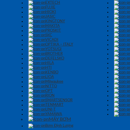
EXTECH
FUJIE
HIOKI
JASIC
KINGTONY
MAKITA
PROSKIT
SKC
VICADI
OPTIKA – ITALY
YOTSUGI
BROTHER
DEFELSKO
HILA
HTI
KENBO
LIOA
Milwaukee
NITTO
OPT
RION
SMARTSENSOR
TENMART
UNI-T
YAMAWA
MÁY BƠM
Bơm Định Lượng