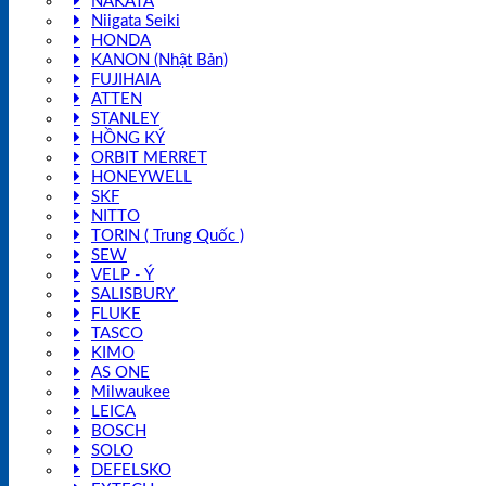
NAKATA
Niigata Seiki
HONDA
KANON (Nhật Bản)
FUJIHAIA
ATTEN
STANLEY
HỒNG KÝ
ORBIT MERRET
HONEYWELL
SKF
NITTO
TORIN ( Trung Quốc )
SEW
VELP - Ý
SALISBURY
FLUKE
TASCO
KIMO
AS ONE
Milwaukee
LEICA
BOSCH
SOLO
DEFELSKO