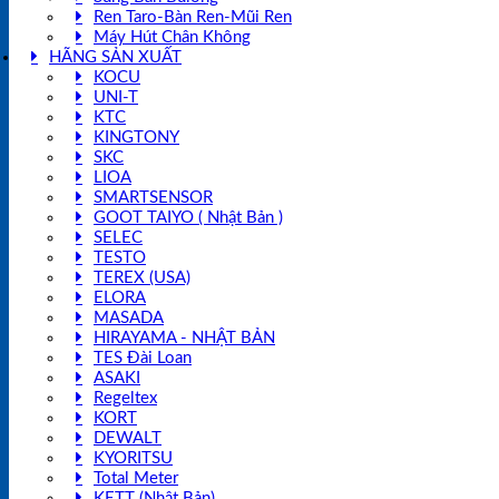
Ren Taro-Bàn Ren-Mũi Ren
Máy Hút Chân Không
HÃNG SẢN XUẤT
KOCU
UNI-T
KTC
KINGTONY
SKC
LIOA
SMARTSENSOR
GOOT TAIYO ( Nhật Bản )
SELEC
TESTO
TEREX (USA)
ELORA
MASADA
HIRAYAMA - NHẬT BẢN
TES Đài Loan
ASAKI
Regeltex
KORT
DEWALT
KYORITSU
Total Meter
KETT (Nhật Bản)