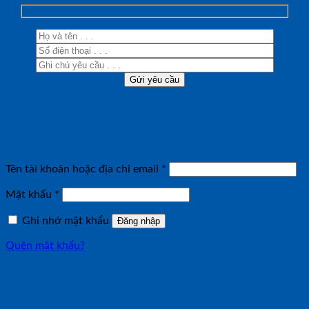
Đăng nhập
Bắt
Tên tài khoản hoặc địa chỉ email
*
buộc
Bắt
Mật khẩu
*
buộc
Ghi nhớ mật khẩu
Đăng nhập
Quên mật khẩu?