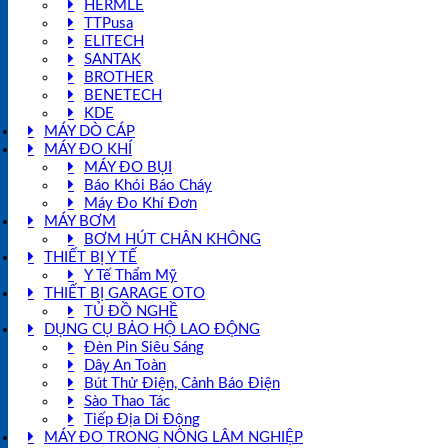
HERMLE
TTPusa
ELITECH
SANTAK
BROTHER
BENETECH
KDE
MÁY DÒ CÁP
MÁY ĐO KHÍ
MÁY ĐO BỤI
Báo Khói Báo Cháy
Máy Đo Khí Đơn
MÁY BƠM
BƠM HÚT CHÂN KHÔNG
THIẾT BỊ Y TẾ
Y Tế Thẩm Mỹ
THIẾT BỊ GARAGE OTO
TỦ ĐỒ NGHỀ
DỤNG CỤ BẢO HỘ LAO ĐỘNG
Đèn Pin Siêu Sáng
Dây An Toàn
Bút Thử Điện, Cảnh Báo Điện
Sào Thao Tác
Tiếp Địa Di Động
MÁY ĐO TRONG NÔNG LÂM NGHIỆP