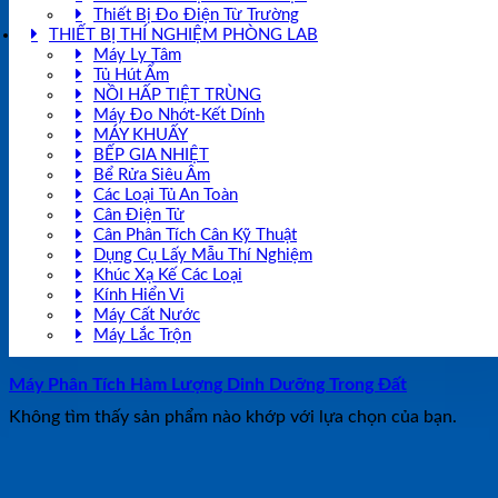
Thiết Bị Đo Điện Từ Trường
THIẾT BỊ THÍ NGHIỆM PHÒNG LAB
Máy Ly Tâm
Tủ Hút Ẩm
NỒI HẤP TIỆT TRÙNG
Máy Đo Nhớt-Kết Dính
MÁY KHUẤY
BẾP GIA NHIỆT
Bể Rửa Siêu Âm
Các Loại Tủ An Toàn
Cân Điện Tử
Cân Phân Tích Cân Kỹ Thuật
Dụng Cụ Lấy Mẫu Thí Nghiệm
Khúc Xạ Kế Các Loại
Kính Hiển Vi
Máy Cất Nước
Máy Lắc Trộn
Máy Phân Tích Hàm Lượng Dinh Dưỡng Trong Đất
Không tìm thấy sản phẩm nào khớp với lựa chọn của bạn.