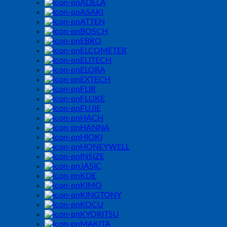
ADELA
ASAKI
ATTEN
BOSCH
EBRO
ELCOMETER
ELITECH
ELORA
EXTECH
FLIR
FLUKE
FUJIE
HACH
HANNA
HIOKI
HONEYWELL
INSIZE
JASIC
KDE
KIMO
KINGTONY
KOCU
KYORITSU
MAKITA