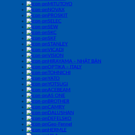
MITUTOYO
NOVAX
PROSKIT
SELEC
SEW
SKC
SKF
STANLEY
VICADI
VISION
HIRAYAMA – NHẬT BẢN
OPTIKA – ITALY
TOHNICHI
YATO
YOTSUGI
ACEBEAM
AS ONE
BROTHER
CAMRY
DALUSHAN
DEFELSKO
Geo-Fennel
HERMLE