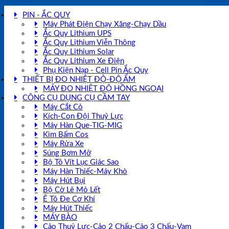
PIN - ẮC QUY
Máy Phát Điện Chạy Xăng-Chạy Dầu
Ắc Quy Lithium UPS
Ắc Quy Lithium Viễn Thông
Ắc Quy Lithium Solar
Ắc Quy Lithium Xe Điện
Phụ Kiện Nạp - Cell Pin Ắc Quy
THIẾT BỊ ĐO NHIỆT ĐỘ-ĐỘ ẨM
MÁY ĐO NHIỆT ĐỘ HỒNG NGOẠI
CÔNG CỤ DỤNG CỤ CẦM TAY
Máy Cắt Cỏ
Kích-Con Đội Thuỷ Lực
Máy Hàn Que-TIG-MIG
Kìm Bấm Cos
Máy Rửa Xe
Súng Bơm Mỡ
Bộ Tô Vít Lục Giác Sao
Máy Hàn Thiếc-Máy Khò
Máy Hút Bụi
Bộ Cờ Lê Mỏ Lết
Ê Tô Đe Cơ Khí
Máy Hút Thiếc
MÁY BÀO
Cảo Thuỷ Lực-Cảo 2 Chấu-Cảo 3 Chấu-Vam