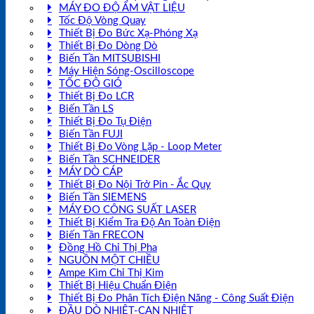
MÁY ĐO ĐỘ ẨM VẬT LIỆU
Tốc Độ Vòng Quay
Thiết Bị Đo Bức Xạ-Phóng Xạ
Thiết Bị Đo Dòng Dò
Biến Tần MITSUBISHI
Máy Hiện Sóng-Oscilloscope
TỐC ĐỘ GIÓ
Thiết Bị Đo LCR
Biến Tần LS
Thiết Bị Đo Tụ Điện
Biến Tần FUJI
Thiết Bị Đo Vòng Lặp - Loop Meter
Biến Tần SCHNEIDER
MÁY DÒ CÁP
Thiết Bị Đo Nội Trở Pin - Ắc Quy
Biến Tần SIEMENS
MÁY ĐO CÔNG SUẤT LASER
Thiết Bị Kiểm Tra Độ An Toàn Điện
Biến Tần FRECON
Đồng Hồ Chỉ Thị Pha
NGUỒN MỘT CHIỀU
Ampe Kìm Chỉ Thị Kim
Thiết Bị Hiệu Chuẩn Điện
Thiết Bị Đo Phân Tích Điện Năng - Công Suất Điện
ĐẦU DÒ NHIỆT-CAN NHIỆT