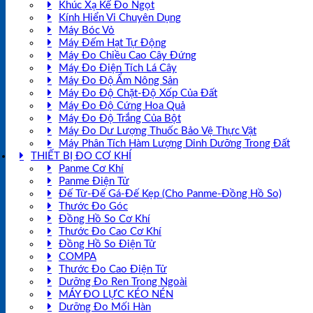
Khúc Xạ Kế Đo Ngọt
Kính Hiển Vi Chuyên Dụng
Máy Bóc Vỏ
Máy Đếm Hạt Tự Động
Máy Đo Chiều Cao Cây Đứng
Máy Đo Điện Tích Lá Cây
Máy Đo Độ Ẩm Nông Sản
Máy Đo Độ Chặt-Độ Xốp Của Đất
Máy Đo Độ Cứng Hoa Quả
Máy Đo Độ Trắng Của Bột
Máy Đo Dư Lượng Thuốc Bảo Vệ Thực Vật
Máy Phân Tích Hàm Lượng Dinh Dưỡng Trong Đất
THIẾT BỊ ĐO CƠ KHÍ
Panme Cơ Khí
Panme Điện Tử
Đế Từ-Đế Gá-Đế Kẹp (Cho Panme-Đồng Hồ So)
Thước Đo Góc
Đồng Hồ So Cơ Khí
Thước Đo Cao Cơ Khí
Đồng Hồ So Điện Tử
COMPA
Thước Đo Cao Điện Tử
Dưỡng Đo Ren Trong Ngoài
MÁY ĐO LỰC KÉO NÉN
Dưỡng Đo Mối Hàn