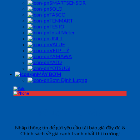
SMARTSENSOR
SOLO
TASCO
TENMART
TESTO
Total Meter
UNI-T
VALUE
VELP – Ý
YAMAWA
YATO
YOTSUGI
MÁY BƠM
Bơm Định Lượng
ĐĂNG KÝ TƯ VẤN
Nhập thông tin để gửi yêu cầu tải báo giá đầy đủ &
Chính sách về giá cạnh tranh nhất thị trường!