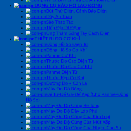
Thiết Bị Kiểm Tra Độ An Toàn Điện
DỤNG CỤ BẢO HỘ LAO ĐỘNG
Bút Thử Điện, Cảnh Báo Điện
Dây An Toàn
Sào Thao Tác
Tiếp Địa Di Động
Ủng Thảm Găng Tay Cách Điện
THIẾT BỊ ĐO CƠ KHÍ
Đồng Hồ So Điện Tử
Đồng Hồ So Cơ Khí
Panme Cơ Khí
Thước Đo Cao Điện Tử
Thước Đo Cao Cơ Khí
Panme Điện Tử
Thước Kẹp Cơ Khí
Dưỡng Đo – Căn Lá
Máy Đo Độ Bóng
Đế Từ-Đế Gá-Đế Kẹp (Cho Panme-Đồng
Hồ So)
Máy Đo Độ Cứng Bê Tông
Máy Đo Độ Dày Lớp Phủ
Máy Đo Độ Cứng Của Kim Loại
Máy Đo Độ Cứng Của Mút Xốp
Máy Đo Độ Cứng Của Nhựa, Cao Su