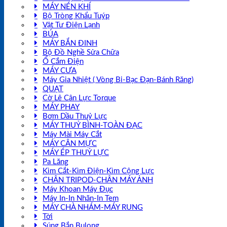
MÁY NÉN KHÍ
Bộ Tròng Khẩu Tuýp
Vật Tư Điện Lạnh
BÚA
MÁY BẮN ĐINH
Bộ Đồ Nghề Sửa Chữa
Ổ Cắm Điện
MÁY CƯA
Máy Gia Nhiệt ( Vòng Bi-Bạc Đạn-Bánh Răng)
QUẠT
Cờ Lê Cân Lực Torque
MÁY PHAY
Bơm Dầu Thuỷ Lực
MÁY THUỶ BÌNH-TOÀN ĐẠC
Máy Mài Máy Cắt
MÁY CÂN MỰC
MÁY ÉP THUỶ LỰC
Pa Lăng
Kìm Cắt-Kìm Điện-Kìm Cộng Lực
CHÂN TRIPOD-CHÂN MÁY ẢNH
Máy Khoan Máy Đục
Máy In-In Nhãn-In Tem
MÁY CHÀ NHÁM-MÁY RUNG
Tời
Súng Bắn Bulong