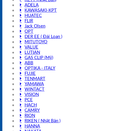
ADELA
KAWASAKI-KPT
HUATEC
FLIR
Jack Olsen
OPT
DER EE ( Đài Loan )
MITUTOYO
VALUE
LUTIAN
GAS CLIP (Mỹ)
ABB
OPTIKA - ITALY
FUJIE
TENMART
YAMAWA
WINTACT
VISION
PCE
HACH
CAMRY
RION
RIKEN ( Nhật Bản )
HANNA