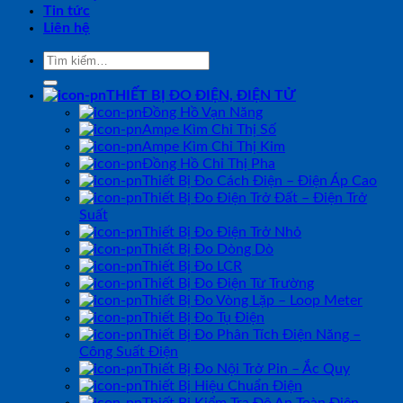
Tin tức
Liên hệ
Tìm
kiếm:
THIẾT BỊ ĐO ĐIỆN, ĐIỆN TỬ
Đồng Hồ Vạn Năng
Ampe Kìm Chỉ Thị Số
Ampe Kìm Chỉ Thị Kim
Đồng Hồ Chỉ Thị Pha
Thiết Bị Đo Cách Điện – Điện Áp Cao
Thiết Bị Đo Điện Trở Đất – Điện Trở
Suất
Thiết Bị Đo Điện Trở Nhỏ
Thiết Bị Đo Dòng Dò
Thiết Bị Đo LCR
Thiết Bị Đo Điện Từ Trường
Thiết Bị Đo Vòng Lặp – Loop Meter
Thiết Bị Đo Tụ Điện
Thiết Bị Đo Phân Tích Điện Năng –
Công Suất Điện
Thiết Bị Đo Nội Trở Pin – Ắc Quy
Thiết Bị Hiệu Chuẩn Điện