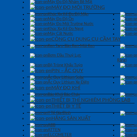
Máy Đo Độ Nhám Bề Mặt
MÁY ĐO MÔI TRƯỜNG
Khúc Xạ Kế Đo Độ Mặn
Máy Đo Độ Ồn
Máy Đo Môi Trường Nước
Khúc Xạ Kế Đo Ngọt
Máy Cất Nước
CÔNG CỤ DỤNG CỤ CẦM TAY
Ren Taro-Bàn Ren-Mũi Ren
Bơm Dầu Thuỷ Lực
Răng)
Bộ Tròng Khẩu Tuýp
PIN – ẮC QUY
Ắc Quy Lithium Solar
Ắc Quy Lithium Xe Điện
MÁY ĐO KHÍ
Báo Khói Báo Cháy
THIẾT BỊ THÍ NGHIỆM PHÒNG LAB
THIẾT BỊ Y TẾ
Y Tế Gia Đình
HÃNG SẢN XUẤT
ABB
ATTEN
ELCOMETER