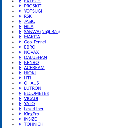
EXTECH
PROSKIT
YOTSUGI
RSK
JASIC
HILA
SANWA (Nhật Bản)
MAKITA
Geo-Fennel
EBRO
NOVAX
DALUSHAN
KENBO
ACEBEAM
HIOKI
HTI
OHAUS
LUTRON
ELCOMETER
VICADI
YATO
LaserLiner
KingPro
INSIZE
TOHNICHI