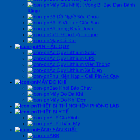
Máy Gia Nhiệt ( Vòng Bi-Bạc Đạn-Bánh
Răng)
Bộ Đồ Nghề Sửa Chữa
Bộ Tô Vít Lục Giác Sao
Bộ Tròng Khẩu Tuýp
Cờ Lê Cân Lực Torque
Máy Cắt Cỏ
PIN – ẮC QUY
Ắc Quy Lithium Solar
Ắc Quy Lithium UPS
Ắc Quy Lithium Viễn Thông
Ắc Quy Lithium Xe Điện
Phụ Kiện Nạp – Cell Pin Ắc Quy
MÁY ĐO KHÍ
Báo Khói Báo Cháy
Máy Đo Đa Khí
Máy Đo Khí Đơn
THIẾT BỊ THÍ NGHIỆM PHÒNG LAB
THIẾT BỊ Y TẾ
Y Tế Gia Đình
Y Tế Thẩm Mỹ
HÃNG SẢN XUẤT
ABB