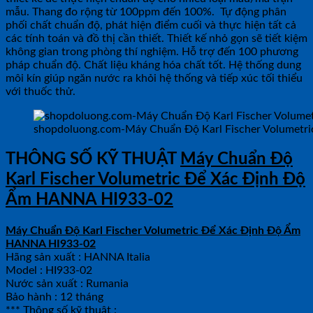
mẫu. Thang đo rộng từ 100ppm đến 100%. Tự động phân
phối chất chuẩn độ, phát hiện điểm cuối và thực hiện tất cả
các tính toán và đồ thị cần thiết. Thiết kế nhỏ gọn sẽ tiết kiệm
không gian trong phòng thí nghiệm. Hỗ trợ đến 100 phương
pháp chuẩn độ. Chất liệu kháng hóa chất tốt. Hệ thống dung
môi kín giúp ngăn nước ra khỏi hệ thống và tiếp xúc tối thiểu
với thuốc thử.
shopdoluong.com-Máy Chuẩn Độ Karl Fischer Volumet
THÔNG SỐ KỸ THUẬT
Máy Chuẩn Độ
Karl Fischer Volumetric Để Xác Định Độ
Ẩm HANNA HI933-02
Máy Chuẩn Độ Karl Fischer Volumetric Để Xác Định Độ Ẩm
HANNA HI933-02
Hãng sản xuất : HANNA Italia
Model : HI933-02
Nước sản xuất : Rumania
Bảo hành : 12 tháng
*** Thông số kỹ thuật :