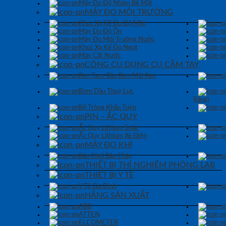
Máy Đo Độ Nhám Bề Mặt
MÁY ĐO MÔI TRƯỜNG
Khúc Xạ Kế Đo Độ Mặn
Máy Đo Độ Ồn
Máy Đo Môi Trường Nước
Khúc Xạ Kế Đo Ngọt
Máy Cất Nước
CÔNG CỤ DỤNG CỤ CẦM TAY
Ren Taro-Bàn Ren-Mũi Ren
Bơm Dầu Thuỷ Lực
Răng)
Bộ Tròng Khẩu Tuýp
PIN – ẮC QUY
Ắc Quy Lithium Solar
Ắc Quy Lithium Xe Điện
MÁY ĐO KHÍ
Báo Khói Báo Cháy
THIẾT BỊ THÍ NGHIỆM PHÒNG LAB
THIẾT BỊ Y TẾ
Y Tế Gia Đình
HÃNG SẢN XUẤT
ABB
ATTEN
ELCOMETER