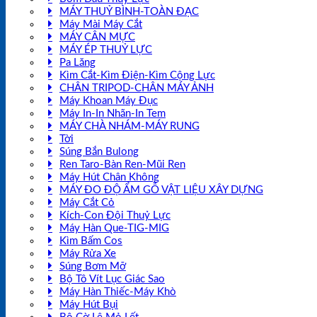
MÁY THUỶ BÌNH-TOÀN ĐẠC
Máy Mài Máy Cắt
MÁY CÂN MỰC
MÁY ÉP THUỶ LỰC
Pa Lăng
Kìm Cắt-Kìm Điện-Kìm Cộng Lực
CHÂN TRIPOD-CHÂN MÁY ẢNH
Máy Khoan Máy Đục
Máy In-In Nhãn-In Tem
MÁY CHÀ NHÁM-MÁY RUNG
Tời
Súng Bắn Bulong
Ren Taro-Bàn Ren-Mũi Ren
Máy Hút Chân Không
MÁY ĐO ĐỘ ẨM GỖ VẬT LIỆU XÂY DỰNG
Máy Cắt Cỏ
Kích-Con Đội Thuỷ Lực
Máy Hàn Que-TIG-MIG
Kìm Bấm Cos
Máy Rửa Xe
Súng Bơm Mỡ
Bộ Tô Vít Lục Giác Sao
Máy Hàn Thiếc-Máy Khò
Máy Hút Bụi