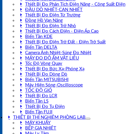
Thiết Bị Đo Phân Tích Điện Năng - Công Suất Điện
ĐẦU DÒ NHIỆT-CAN NHIỆT
Thiết Bị Đo Điện Từ Trường
Đồng Hồ Vạn Năng
Thiết Bị Đo Điện Trở Nhỏ
Thiết Bị Đo Cách Điện - Điện Áp Cao
Biến Tần KDE
Thiết Bị Đo Điện Trở Đất - Điện Trở Suất
Biến Tần DELTA
Camera Ảnh Nhiệt-Súng Đo Nhiệt
MÁY ĐO ĐỘ ẨM VẬT LIỆU
Tốc Độ Vòng Quay
Thiết Bị Đo Bức Xạ-Phóng Xạ
Thiết Bị Đo Dòng Dò
Biến Tần MITSUBISHI
Máy Hiện Sóng-Oscilloscope
TỐC ĐỘ GIÓ
Thiết Bị Đo LCR
Biến Tần LS
Thiết Bị Đo Tụ Điện
Biến Tần FUJI
THIẾT BỊ THÍ NGHIỆM PHÒNG LAB
MÁY KHUẤY
BẾP GIA NHIỆT
Máy Ly Tâm