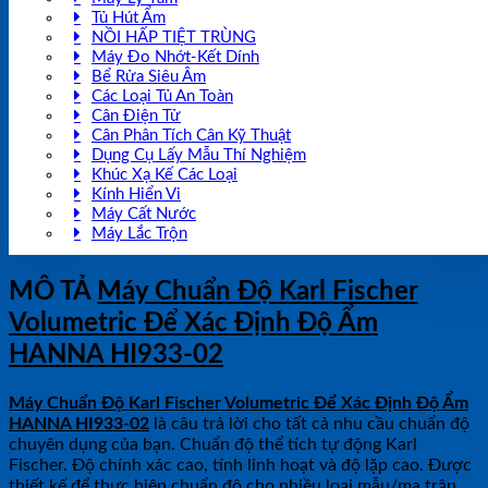
Tủ Hút Ẩm
NỒI HẤP TIỆT TRÙNG
Máy Đo Nhớt-Kết Dính
Bể Rửa Siêu Âm
Các Loại Tủ An Toàn
Cân Điện Tử
Cân Phân Tích Cân Kỹ Thuật
Dụng Cụ Lấy Mẫu Thí Nghiệm
Khúc Xạ Kế Các Loại
Kính Hiển Vi
Máy Cất Nước
Máy Lắc Trộn
MÔ TẢ
Máy Chuẩn Độ Karl Fischer
Volumetric Để Xác Định Độ Ẩm
HANNA HI933-02
Máy Chuẩn Độ Karl Fischer Volumetric Để Xác Định Độ Ẩm
HANNA HI933-02
là câu trả lời cho tất cả nhu cầu chuẩn độ
chuyên dụng của bạn. Chuẩn độ thể tích tự động Karl
Fischer. Độ chính xác cao, tính linh hoạt và độ lặp cao. Được
thiết kế để thực hiện chuẩn độ cho nhiều loại mẫu/ma trận