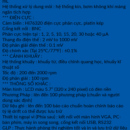
mL
Hệ thống xử lý dung môi : hệ thống kín, bơm không khí màng
ngăn tích hợp
*** ĐIỆN CỰC :
Cảm biến : HI76320 điện cực phân cực, platin kép
Cổng kết nối : BNC
Phân cực hiện tại : 1, 2, 5, 10, 15, 20, 30 hoặc 40 μA
Thang đo điện thế : 2 mV to 1000 mV
Độ phân giải điện thế : 0.1 mV
Độ chính xác (Tại 25ºC/77ºF) : ±0.1%
*** CÁNH KHUẤY :
Hệ thống khuấy : khuấy từ, điều chỉnh quang học, khuấy kĩ
thuật số
Tốc độ : 200 đến 2000 rpm
Độ phân giải : 100 rpm
*** THÔNG SỐ KHÁC :
Màn hình : LCD màu 5.7” (320 x 240 pixel) có đèn nền
Phương Pháp : lên đến 100 phương pháp (chuẩn và người
dùng xác định)
Dữ liệu ghi : lên đến 100 báo cáo chuẩn hoàn chỉnh báo cáo
tỷ lệ drift có thể được lưu trữ
Thiết bị ngoại vi (Phía sau) : kết nối với màn hình VGA, PC-
bàn phím, máy in song song, cổng kết nối USB, RS232
GLP : Thực hành phòng thí nghiệm tốt và in và lưu trữ dữ liệu