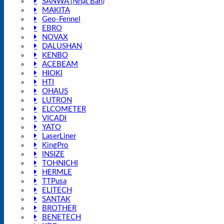
SANWA (Nhật Bản)
MAKITA
Geo-Fennel
EBRO
NOVAX
DALUSHAN
KENBO
ACEBEAM
HIOKI
HTI
OHAUS
LUTRON
ELCOMETER
VICADI
YATO
LaserLiner
KingPro
INSIZE
TOHNICHI
HERMLE
TTPusa
ELITECH
SANTAK
BROTHER
BENETECH