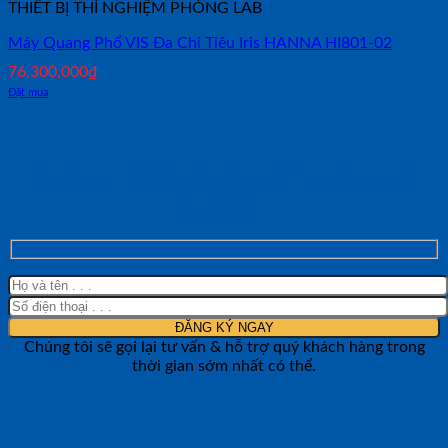
THIẾT BỊ THÍ NGHIỆM PHÒNG LAB
Máy Quang Phổ VIS Đa Chỉ Tiêu Iris HANNA HI801-02
76,300,000
₫
Đặt mua
NHẬN TƯ VẤN NHANH TỪ SHOP ĐO
LƯỜNG
Chúng tôi sẽ gọi lại tư vấn & hỗ trợ quý khách hàng trong
thời gian sớm nhất có thể.