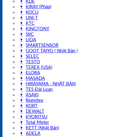
KDE
KIRAY (Pháp)
KOCU
UNI-T
KTC
KINGTONY
SKC
LIOA
SMARTSENSOR
GOOT TAIYO ( Nhật Bản )
SELEC
TESTO
TEREX (USA)
ELORA
MASADA
HIRAYAMA - NHẬT BẢN
TES Đài Loan
ASAKI
Regeltex
KORT
DEWALT
KYORITSU
Total Meter
KETT (Nhật Bản)
ADELA