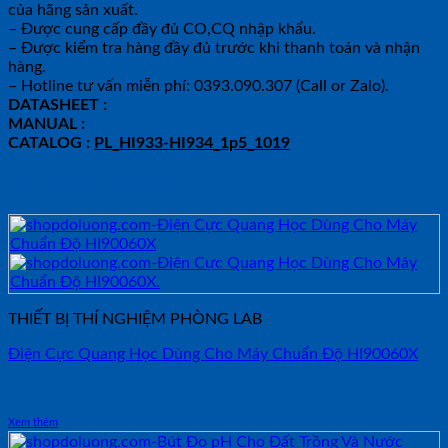
của hãng sản xuất.
– Được cung cấp đầy đủ CO,CQ nhập khẩu.
– Được kiểm tra hàng đầy đủ trước khi thanh toán và nhận
hàng.
– Hotline tư vấn miễn phí: 0393.090.307 (Call or Zalo).
DATASHEET :
MANUAL :
CATALOG :
PL_HI933-HI934_1p5_1019
Sản phẩm tương tự
THIẾT BỊ THÍ NGHIỆM PHÒNG LAB
Điện Cực Quang Học Dùng Cho Máy Chuẩn Độ HI90060X
Xem thêm