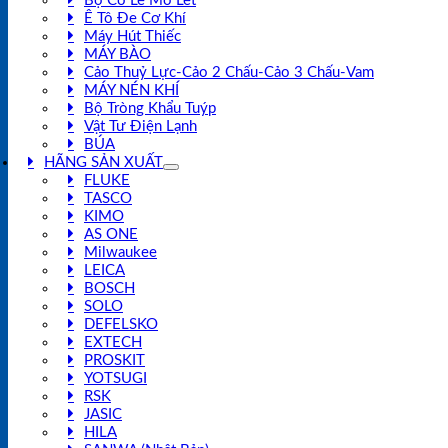
Bộ Cờ Lê Mỏ Lết
Ê Tô Đe Cơ Khí
Máy Hút Thiếc
MÁY BÀO
Cảo Thuỷ Lực-Cảo 2 Chấu-Cảo 3 Chấu-Vam
MÁY NÉN KHÍ
Bộ Tròng Khẩu Tuýp
Vật Tư Điện Lạnh
BÚA
HÃNG SẢN XUẤT
FLUKE
TASCO
KIMO
AS ONE
Milwaukee
LEICA
BOSCH
SOLO
DEFELSKO
EXTECH
PROSKIT
YOTSUGI
RSK
JASIC
HILA