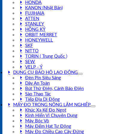
HONDA
KANON (Nhật Bản)
FUJIHAIA
ATTEN
STANLEY
HỒNG KÝ
ORBIT MERRET
HONEYWELL
SKF
NITTO
TORIN ( Trung Quốc )
SEW
VELP - Ý
DỤNG CỤ BẢO HỘ LAO ĐỘNG
Đèn Pin Siêu Sáng
Dây An Toàn
Bút Thử Điện, Cảnh Báo Điện
Sào Thao Tác
Tiếp Địa Di Động
MÁY ĐO TRONG NÔNG LÂM NGHIỆP
Khúc Xạ Kế Đo Ngọt
Kính Hiển Vi Chuyên Dụng
Máy Bóc Vỏ
Máy Đếm Hạt Tự Động
Máy Đo Chiều Cao Cây Đứng