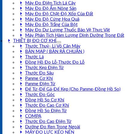
Máy Đo Điện Tích Lá Cây
Máy Đo Độ Ẩm Nông Sản
Máy Đo Độ Chặt-Độ Xốp Của Đất
Máy Đo Độ Cứng Hoa Quả
Máy Đo Độ Trắng Của Bột
Máy Đo Dư Lượng Thuốc Bảo Vệ Thực Vật
Máy Phân Tích Hàm Lượng Dinh Dưỡng Trong Đất
THIẾT BỊ ĐO CƠ KHÍ
Thước Thuỷ- Li Vô Cân Máy
BÀN MAP ( BÀN RÀ CHUẨN )
Thước Lá
Đồng Hồ Đo Lỗ-Thước Đo Lỗ
Thước Kẹp Điện Tử
Thước Đo Sâu
Panme Cơ Khí
Panme Điện Tử
Đế Từ-Đế Gá-Đế Kẹp (Cho Panme-Đồng Hồ So)
Thước Đo Góc
Đồng Hồ So Cơ Khí
Thước Đo Cao Cơ Khí
Đồng Hồ So Điện Tử
COMPA
Thước Đo Cao Điện Tử
Dưỡng Đo Ren Trong Ngoài
MÁY ĐO LỰC KÉO NÉN