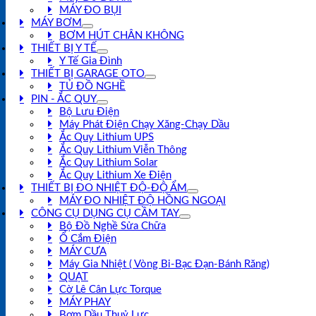
MÁY ĐO BỤI
MÁY BƠM
BƠM HÚT CHÂN KHÔNG
THIẾT BỊ Y TẾ
Y Tế Gia Đình
THIẾT BỊ GARAGE OTO
TỦ ĐỒ NGHỀ
PIN - ẮC QUY
Bộ Lưu Điện
Máy Phát Điện Chạy Xăng-Chạy Dầu
Ắc Quy Lithium UPS
Ắc Quy Lithium Viễn Thông
Ắc Quy Lithium Solar
Ắc Quy Lithium Xe Điện
THIẾT BỊ ĐO NHIỆT ĐỘ-ĐỘ ẨM
MÁY ĐO NHIỆT ĐỘ HỒNG NGOẠI
CÔNG CỤ DỤNG CỤ CẦM TAY
Bộ Đồ Nghề Sửa Chữa
Ổ Cắm Điện
MÁY CƯA
Máy Gia Nhiệt ( Vòng Bi-Bạc Đạn-Bánh Răng)
QUẠT
Cờ Lê Cân Lực Torque
MÁY PHAY
Bơm Dầu Thuỷ Lực