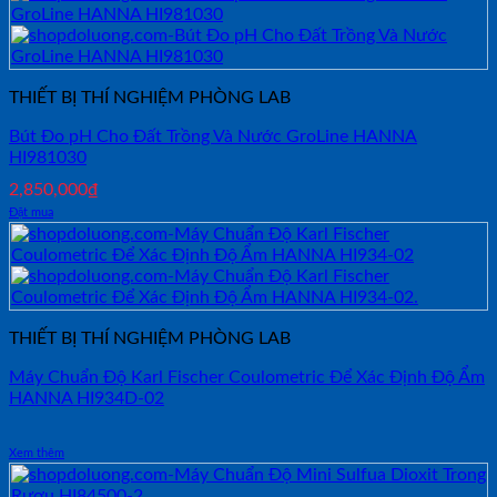
THIẾT BỊ THÍ NGHIỆM PHÒNG LAB
Bút Đo pH Cho Đất Trồng Và Nước GroLine HANNA
HI981030
2,850,000
₫
Đặt mua
THIẾT BỊ THÍ NGHIỆM PHÒNG LAB
Máy Chuẩn Độ Karl Fischer Coulometric Để Xác Định Độ Ẩm
HANNA HI934D-02
Xem thêm