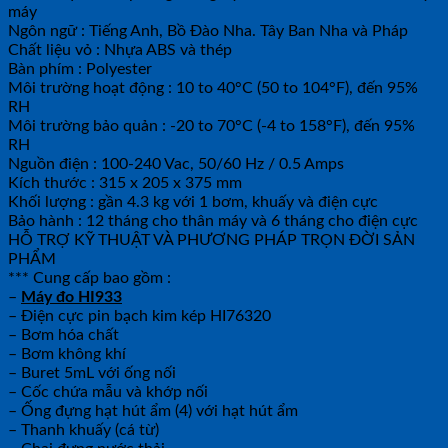
máy
Ngôn ngữ : Tiếng Anh, Bồ Đào Nha. Tây Ban Nha và Pháp
Chất liệu vỏ : Nhựa ABS và thép
Bàn phím : Polyester
Môi trường hoạt động : 10 to 40°C (50 to 104°F), đến 95%
RH
Môi trường bảo quản : -20 to 70°C (-4 to 158°F), đến 95%
RH
Nguồn điện : 100-240 Vac, 50/60 Hz / 0.5 Amps
Kích thước : 315 x 205 x 375 mm
Khối lượng : gần 4.3 kg với 1 bơm, khuấy và điện cực
Bảo hành : 12 tháng cho thân máy và 6 tháng cho điện cực
HỖ TRỢ KỸ THUẬT VÀ PHƯƠNG PHÁP TRỌN ĐỜI SẢN
PHẨM
*** Cung cấp bao gồm :
–
Máy đo HI933
– Điện cực pin bạch kim kép HI76320
– Bơm hóa chất
– Bơm không khí
– Buret 5mL với ống nối
– Cốc chứa mẫu và khớp nối
– Ống đựng hạt hút ẩm (4) với hạt hút ẩm
– Thanh khuấy (cá từ)