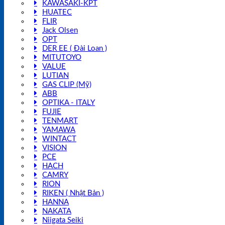
KAWASAKI-KPT
HUATEC
FLIR
Jack Olsen
OPT
DER EE ( Đài Loan )
MITUTOYO
VALUE
LUTIAN
GAS CLIP (Mỹ)
ABB
OPTIKA - ITALY
FUJIE
TENMART
YAMAWA
WINTACT
VISION
PCE
HACH
CAMRY
RION
RIKEN ( Nhật Bản )
HANNA
NAKATA
Niigata Seiki