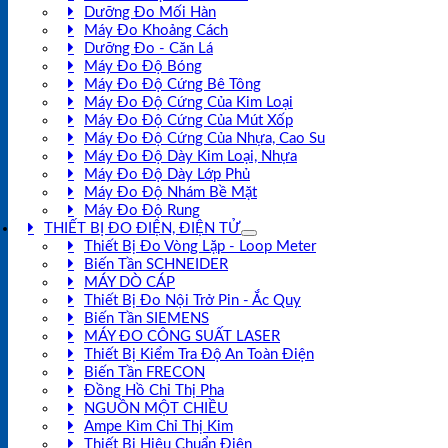
Dưỡng Đo Mối Hàn
Máy Đo Khoảng Cách
Dưỡng Đo - Căn Lá
Máy Đo Độ Bóng
Máy Đo Độ Cứng Bê Tông
Máy Đo Độ Cứng Của Kim Loại
Máy Đo Độ Cứng Của Mút Xốp
Máy Đo Độ Cứng Của Nhựa, Cao Su
Máy Đo Độ Dày Kim Loại, Nhựa
Máy Đo Độ Dày Lớp Phủ
Máy Đo Độ Nhám Bề Mặt
Máy Đo Độ Rung
THIẾT BỊ ĐO ĐIỆN, ĐIỆN TỬ
Thiết Bị Đo Vòng Lặp - Loop Meter
Biến Tần SCHNEIDER
MÁY DÒ CÁP
Thiết Bị Đo Nội Trở Pin - Ắc Quy
Biến Tần SIEMENS
MÁY ĐO CÔNG SUẤT LASER
Thiết Bị Kiểm Tra Độ An Toàn Điện
Biến Tần FRECON
Đồng Hồ Chỉ Thị Pha
NGUỒN MỘT CHIỀU
Ampe Kìm Chỉ Thị Kim
Thiết Bị Hiệu Chuẩn Điện