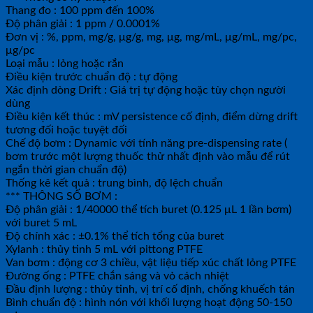
Thang đo : 100 ppm đến 100%
Độ phân giải : 1 ppm / 0.0001%
Đơn vị : %, ppm, mg/g, μg/g, mg, μg, mg/mL, μg/mL, mg/pc,
μg/pc
Loại mẫu : lỏng hoặc rắn
Điều kiện trước chuẩn độ : tự động
Xác định dòng Drift : Giá trị tự động hoặc tùy chọn người
dùng
Điều kiện kết thúc : mV persistence cố định, điểm dừng drift
tương đối hoặc tuyệt đối
Chế độ bơm : Dynamic với tính năng pre-dispensing rate (
bơm trước một lượng thuốc thử nhất định vào mẫu để rút
ngắn thời gian chuẩn độ)
Thống kê kết quả : trung bình, độ lệch chuẩn
*** THÔNG SỐ BƠM :
Độ phân giải : 1/40000 thể tích buret (0.125 μL 1 lần bơm)
với buret 5 mL
Độ chính xác : ±0.1% thể tích tổng của buret
Xylanh : thủy tinh 5 mL với pittong PTFE
Van bơm : động cơ 3 chiều, vật liệu tiếp xúc chất lỏng PTFE
Đường ống : PTFE chắn sáng và vỏ cách nhiệt
Đầu định lượng : thủy tinh, vị trí cố định, chống khuếch tán
Bình chuẩn độ : hình nón với khối lượng hoạt động 50-150