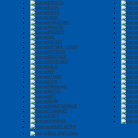
EXTECH
FUJIE
HIOKI
JASIC
KINGTONY
MAKITA
PROSKIT
SKC
VICADI
OPTIKA – ITALY
YOTSUGI
BROTHER
DEFELSKO
HILA
HTI
KENBO
LIOA
Milwaukee
NITTO
OPT
RION
SMARTSENSOR
TENMART
UNI-T
YAMAWA
MÁY BƠM
Bơm Định Lượng