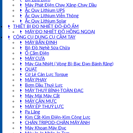
Máy Phát Điện Chạy Xăng-Chạy Dầu
Ắc Quy Lithium UPS
Ắc Quy Lithium Viễn Thông
Ắc Quy Lithium Solar
THIẾT BỊ ĐO NHIỆT ĐỘ-ĐỘ ẨM
MÁY ĐO NHIỆT ĐỘ HỒNG NGOẠI
CÔNG CỤ DỤNG CỤ CẦM TAY
MÁY BẮN ĐINH
Bộ Đồ Nghề Sửa Chữa
Ổ Cắm Điện
MÁY CƯA
Máy Gia Nhiệt ( Vòng Bi-Bạc Đạn-Bánh Răng)
QUẠT
Cờ Lê Cân Lực Torque
MÁY PHAY
Bơm Dầu Thuỷ Lực
MÁY THUỶ BÌNH-TOÀN ĐẠC
Máy Mài Máy Cắt
MÁY CÂN MỰC
MÁY ÉP THUỶ LỰC
Pa Lăng
Kìm Cắt-Kìm Điện-Kìm Cộng Lực
CHÂN TRIPOD-CHÂN MÁY ẢNH
Máy Khoan Máy Đục