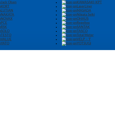
Jack Olsen
KAWASAKI-KPT
KORT
LaserLiner
LUTIAN
MASADA
NAKATA
Niigata Seiki
NOVAX
OHAUS
PCE
Regeltex
RSK
SANTAK
SOLO
TASCO
TESTO
Total Meter
VALUE
VELP – Ý
YATO
YOTSUGI