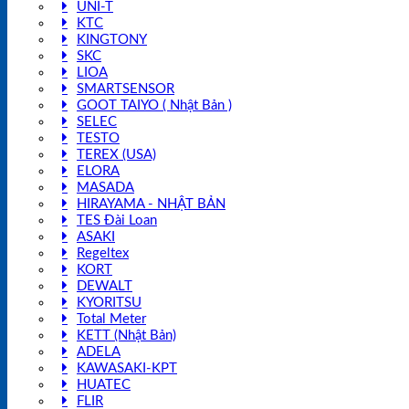
UNI-T
KTC
KINGTONY
SKC
LIOA
SMARTSENSOR
GOOT TAIYO ( Nhật Bản )
SELEC
TESTO
TEREX (USA)
ELORA
MASADA
HIRAYAMA - NHẬT BẢN
TES Đài Loan
ASAKI
Regeltex
KORT
DEWALT
KYORITSU
Total Meter
KETT (Nhật Bản)
ADELA
KAWASAKI-KPT
HUATEC
FLIR