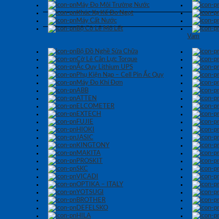
Máy Đo Môi Trường Nước
Khúc Xạ Kế Đo Ngọt
Máy Cất Nước
Bộ Cờ Lê Mỏ Lết
Vam
Bộ Đồ Nghề Sửa Chữa
Cờ Lê Cân Lực Torque
Ắc Quy Lithium UPS
Phụ Kiện Nạp – Cell Pin Ắc Quy
Máy Đo Khí Đơn
ABB
ATTEN
ELCOMETER
EXTECH
FUJIE
HIOKI
JASIC
KINGTONY
MAKITA
PROSKIT
SKC
VICADI
OPTIKA – ITALY
YOTSUGI
BROTHER
DEFELSKO
HILA