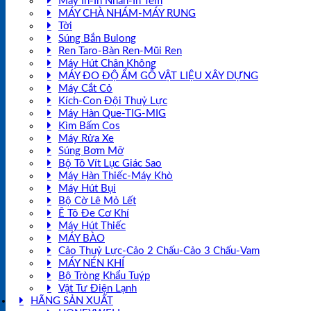
Máy In-In Nhãn-In Tem
MÁY CHÀ NHÁM-MÁY RUNG
Tời
Súng Bắn Bulong
Ren Taro-Bàn Ren-Mũi Ren
Máy Hút Chân Không
MÁY ĐO ĐỘ ẨM GỖ VẬT LIỆU XÂY DỰNG
Máy Cắt Cỏ
Kích-Con Đội Thuỷ Lực
Máy Hàn Que-TIG-MIG
Kìm Bấm Cos
Máy Rửa Xe
Súng Bơm Mỡ
Bộ Tô Vít Lục Giác Sao
Máy Hàn Thiếc-Máy Khò
Máy Hút Bụi
Bộ Cờ Lê Mỏ Lết
Ê Tô Đe Cơ Khí
Máy Hút Thiếc
MÁY BÀO
Cảo Thuỷ Lực-Cảo 2 Chấu-Cảo 3 Chấu-Vam
MÁY NÉN KHÍ
Bộ Tròng Khẩu Tuýp
Vật Tư Điện Lạnh
HÃNG SẢN XUẤT