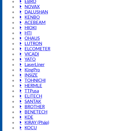
EBRO
NOVAX
DALUSHAN
KENBO
ACEBEAM
HIOKI
HTI
OHAUS
LUTRON
ELCOMETER
VICADI
YATO
LaserLiner
KingPro
INSIZE
TOHNICHI
HERMLE
TTPusa
ELITECH
SANTAK
BROTHER
BENETECH
KDE
KIRAY (Pháp)
KOCU