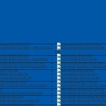
Ampe Kìm Chỉ Thị Số
Ampe Kìm Chỉ Thị Kim
Thiết Bị Đo Cách Điện – Điện Áp Cao
Thiết Bị Đo Điện Trở Đất 
Suất
Thiết Bị Đo Dòng Dò
Thiết Bị Đo LCR
Thiết Bị Đo Vòng Lặp – Loop Meter
Thiết Bị Đo Tụ Điện
Thiết Bị Đo Nội Trở Pin – Ắc Quy
Thiết Bị Hiệu Chuẩn Điện
Thiết Bị Kiểm Tra Độ An Toàn Điện
Bút Thử Điện, Cảnh Báo Đ
Sào Thao Tác
Tiếp Địa Di Động
Đồng Hồ So Điện Tử
Đồng Hồ So Cơ Khí
Thước Đo Cao Điện Tử
Thước Đo Cao Cơ Khí
Thước Kẹp Cơ Khí
Dưỡng Đo – Căn Lá
Đế Từ-Đế Gá-Đế Kẹp (Cho Panme-
Máy Đo Độ Cứng Bê Tông
)
Máy Đo Độ Dày Lớp Phủ
Máy Đo Độ Cứng Của Mút Xốp
Máy Đo Độ Cứng Của Nhự
Máy Đo Độ Rung
Máy Đo Độ Nhám Bề Mặt
Máy Đo Bụi Trong Không Khí
Máy Đo Cường Độ Ánh S
Máy Đo Môi Trường Đất
Máy Đo Môi Trường Khí