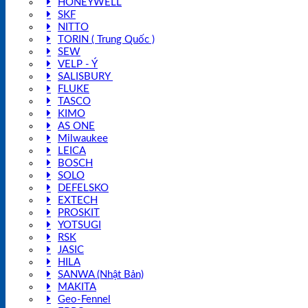
HONEYWELL
SKF
NITTO
TORIN ( Trung Quốc )
SEW
VELP - Ý
SALISBURY
FLUKE
TASCO
KIMO
AS ONE
Milwaukee
LEICA
BOSCH
SOLO
DEFELSKO
EXTECH
PROSKIT
YOTSUGI
RSK
JASIC
HILA
SANWA (Nhật Bản)
MAKITA
Geo-Fennel