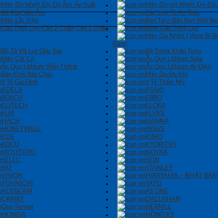
Máy Đo Nhiệt Độ-Độ Ẩm-Áp Suất
Máy Đo pH-Nhiệt Độ-Độ
Bể Rửa Siêu Âm
Các Loại Tủ An Toàn
Máy Lắc Trộn
Ren Taro-Bàn Ren-Mũi Re
Cảo Thuỷ Lực-Cảo 2 Chấu-Cảo 3 Chấu-
Bơm Dầu Thuỷ Lực
Máy Gia Nhiệt ( Vòng Bi-
Răng)
Bộ Tô Vít Lục Giác Sao
Bộ Tròng Khẩu Tuýp
Máy Cắt Cỏ
Ắc Quy Lithium Solar
Ắc Quy Lithium Viễn Thông
Ắc Quy Lithium Xe Điện
Báo Khói Báo Cháy
Máy Đo Đa Khí
Y Tế Gia Đình
Y Tế Thẩm Mỹ
ADELA
ASAKI
BOSCH
EBRO
ELITECH
ELORA
FLIR
FLUKE
HACH
HANNA
HONEYWELL
INSIZE
KDE
KIMO
KOCU
KYORITSU
MITUTOYO
NOVAX
SELEC
SEW
SKF
STANLEY
VISION
HIRAYAMA – NHẬT BẢN
TOHNICHI
YATO
ACEBEAM
AS ONE
CAMRY
DALUSHAN
Geo-Fennel
HERMLE
HONDA
HỒNG KÝ