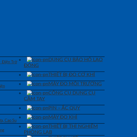
DỤNG CỤ BẢO HỘ LAO
– Điện Trở
ĐỘNG
THIẾT BỊ ĐO CƠ KHÍ
MÁY ĐO MÔI TRƯỜNG
iện
CÔNG CỤ DỤNG CỤ
CẦM TAY
PIN – ẮC QUY
MÁY ĐO KHÍ
a, Cao Su
THIẾT BỊ THÍ NGHIỆM
áng
PHÒNG LAB