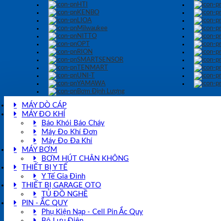
HTI
KENBO
LIOA
Milwaukee
NITTO
OPT
RION
SMARTSENSOR
TENMART
UNI-T
YAMAWA
Bơm Định Lượng
MÁY DÒ CÁP
MÁY ĐO KHÍ
Báo Khói Báo Cháy
Máy Đo Khí Đơn
Máy Đo Đa Khí
MÁY BƠM
BƠM HÚT CHÂN KHÔNG
THIẾT BỊ Y TẾ
Y Tế Gia Đình
THIẾT BỊ GARAGE OTO
TỦ ĐỒ NGHỀ
PIN - ẮC QUY
Phụ Kiện Nạp - Cell Pin Ắc Quy
Bộ Lưu Điện