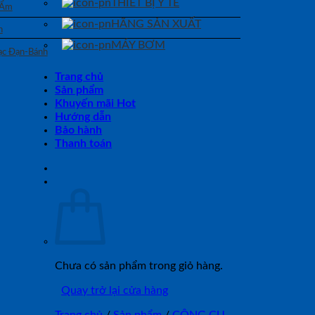
THIẾT BỊ Y TẾ
 Ẩm
HÃNG SẢN XUẤT
n
MÁY BƠM
Bạc Đạn-Bánh
Trang chủ
Sản phẩm
Khuyến mãi Hot
Hướng dẫn
Bảo hành
Thanh toán
Chưa có sản phẩm trong giỏ hàng.
Quay trở lại cửa hàng