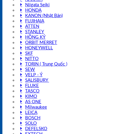
Niigata Seiki
HONDA
KANON (Nhật Bản)
FUJIHAIA
ATTEN
STANLEY
HỒNG KÝ
ORBIT MERRET
HONEYWELL
SKF
NITTO
TORIN ( Trung Quốc )
SEW
VELP - Ý
SALISBURY
FLUKE
TASCO
KIMO
AS ONE
Milwaukee
LEICA
BOSCH
SOLO
DEFELSKO