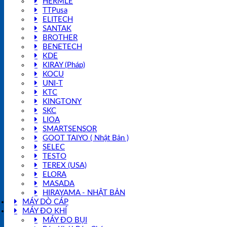
HERMLE
TTPusa
ELITECH
SANTAK
BROTHER
BENETECH
KDE
KIRAY (Pháp)
KOCU
UNI-T
KTC
KINGTONY
SKC
LIOA
SMARTSENSOR
GOOT TAIYO ( Nhật Bản )
SELEC
TESTO
TEREX (USA)
ELORA
MASADA
HIRAYAMA - NHẬT BẢN
MÁY DÒ CÁP
MÁY ĐO KHÍ
MÁY ĐO BỤI