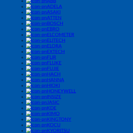
ABB
ADELA
ASAKI
ATTEN
BOSCH
EBRO
ELCOMETER
ELITECH
ELORA
EXTECH
FLIR
FLUKE
FUJIE
HACH
HANNA
HIOKI
HONEYWELL
INSIZE
JASIC
KDE
KIMO
KINGTONY
KOCU
KYORITSU