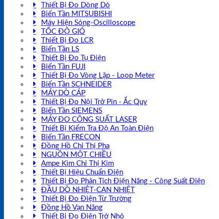
Thiết Bị Đo Dòng Dò
Biến Tần MITSUBISHI
Máy Hiện Sóng-Oscilloscope
TỐC ĐỘ GIÓ
Thiết Bị Đo LCR
Biến Tần LS
Thiết Bị Đo Tụ Điện
Biến Tần FUJI
Thiết Bị Đo Vòng Lặp - Loop Meter
Biến Tần SCHNEIDER
MÁY DÒ CÁP
Thiết Bị Đo Nội Trở Pin - Ắc Quy
Biến Tần SIEMENS
MÁY ĐO CÔNG SUẤT LASER
Thiết Bị Kiểm Tra Độ An Toàn Điện
Biến Tần FRECON
Đồng Hồ Chỉ Thị Pha
NGUỒN MỘT CHIỀU
Ampe Kìm Chỉ Thị Kim
Thiết Bị Hiệu Chuẩn Điện
Thiết Bị Đo Phân Tích Điện Năng - Công Suất Điện
ĐẦU DÒ NHIỆT-CAN NHIỆT
Thiết Bị Đo Điện Từ Trường
Đồng Hồ Vạn Năng
Thiết Bị Đo Điện Trở Nhỏ