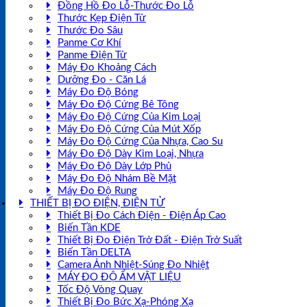
Đồng Hồ Đo Lỗ-Thước Đo Lỗ
Thước Kẹp Điện Tử
Thước Đo Sâu
Panme Cơ Khí
Panme Điện Tử
Máy Đo Khoảng Cách
Dưỡng Đo - Căn Lá
Máy Đo Độ Bóng
Máy Đo Độ Cứng Bê Tông
Máy Đo Độ Cứng Của Kim Loại
Máy Đo Độ Cứng Của Mút Xốp
Máy Đo Độ Cứng Của Nhựa, Cao Su
Máy Đo Độ Dày Kim Loại, Nhựa
Máy Đo Độ Dày Lớp Phủ
Máy Đo Độ Nhám Bề Mặt
Máy Đo Độ Rung
THIẾT BỊ ĐO ĐIỆN, ĐIỆN TỬ
Thiết Bị Đo Cách Điện - Điện Áp Cao
Biến Tần KDE
Thiết Bị Đo Điện Trở Đất - Điện Trở Suất
Biến Tần DELTA
Camera Ảnh Nhiệt-Súng Đo Nhiệt
MÁY ĐO ĐỘ ẨM VẬT LIỆU
Tốc Độ Vòng Quay
Thiết Bị Đo Bức Xạ-Phóng Xạ