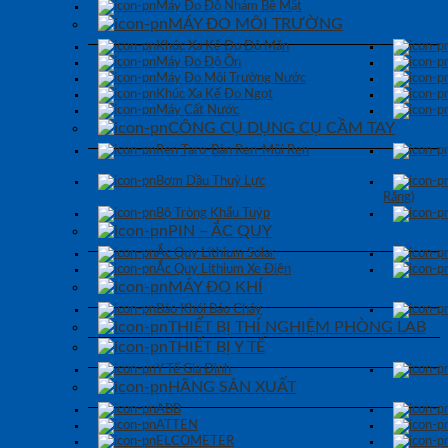
Máy Đo Độ Nhám Bề Mặt
MÁY ĐO MÔI TRƯỜNG
Khúc Xạ Kế Đo Độ Mặn
Máy Đo Độ Ồn
Máy Đo Môi Trường Nước
Khúc Xạ Kế Đo Ngọt
Máy Cất Nước
CÔNG CỤ DỤNG CỤ CẦM TAY
Ren Taro-Bàn Ren-Mũi Ren
Bơm Dầu Thuỷ Lực
Răng)
Bộ Tròng Khẩu Tuýp
PIN – ẮC QUY
Ắc Quy Lithium Solar
Ắc Quy Lithium Xe Điện
MÁY ĐO KHÍ
Báo Khói Báo Cháy
THIẾT BỊ THÍ NGHIỆM PHÒNG LAB
THIẾT BỊ Y TẾ
Y Tế Gia Đình
HÃNG SẢN XUẤT
ABB
ATTEN
ELCOMETER