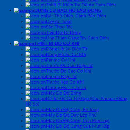
Thiết Bị Kiểm Tra Độ An Toàn Điện
DỤNG CỤ BẢO HỘ LAO ĐỘNG
Bút Thử Điện, Cảnh Báo Điện
Dây An Toàn
Sào Thao Tác
Tiếp Địa Di Động
Ủng Thảm Găng Tay Cách Điện
THIẾT BỊ ĐO CƠ KHÍ
Đồng Hồ So Điện Tử
Đồng Hồ So Cơ Khí
Panme Cơ Khí
Thước Đo Cao Điện Tử
Thước Đo Cao Cơ Khí
Panme Điện Tử
Thước Kẹp Cơ Khí
Dưỡng Đo – Căn Lá
Máy Đo Độ Bóng
Đế Từ-Đế Gá-Đế Kẹp (Cho Panme-Đồng
Hồ So)
Máy Đo Độ Cứng Bê Tông
Máy Đo Độ Dày Lớp Phủ
Máy Đo Độ Cứng Của Kim Loại
Máy Đo Độ Cứng Của Mút Xốp