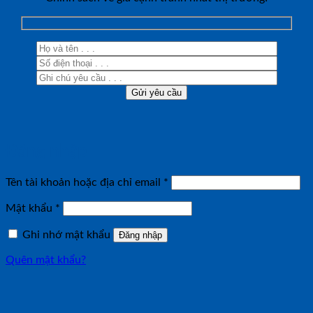
Đăng nhập
Bắt
Tên tài khoản hoặc địa chỉ email
*
buộc
Bắt
Mật khẩu
*
buộc
Ghi nhớ mật khẩu
Đăng nhập
Quên mật khẩu?