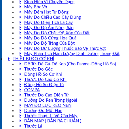
Kính Hiển Vi Chuyên Dụng
Máy Bóc Vỏ
Máy Đếm Hạt Tự Động
Máy Đo Chiều Cao Cây Đứng
Máy Đo Điện Tích Lá Cây
Máy Đo Độ Ẩm Nông Sản
Máy Đo Độ Chặt-Độ Xốp Của Đất
Máy Đo Độ Cứng Hoa Quả
Máy Đo Độ Trắng Của Bột
Máy Đo Dư Lượng Thuốc Bảo Vệ Thực Vật
Máy Phân Tích Hàm Lượng Dinh Dưỡng Trong Đất
THIẾT BỊ ĐO CƠ KHÍ
Đế Từ-Đế Gá-Đế Kẹp (Cho Panme-Đồng Hồ So)
Thước Đo Góc
Đồng Hồ So Cơ Khí
Thước Đo Cao Cơ Khí
Đồng Hồ So Điện Tử
COMPA
Thước Đo Cao Điện Tử
Dưỡng Đo Ren Trong Ngoài
MÁY ĐO LỰC KÉO NÉN
Dưỡng Đo Mối Hàn
Thước Thuỷ- Li Vô Cân Máy
BÀN MAP ( BÀN RÀ CHUẨN )
Thước Lá