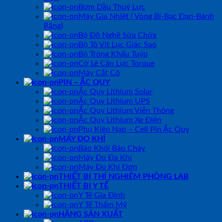
Bơm Dầu Thuỷ Lực
Máy Gia Nhiệt ( Vòng Bi-Bạc Đạn-Bánh
Răng)
Bộ Đồ Nghề Sửa Chữa
Bộ Tô Vít Lục Giác Sao
Bộ Tròng Khẩu Tuýp
Cờ Lê Cân Lực Torque
Máy Cắt Cỏ
PIN – ẮC QUY
Ắc Quy Lithium Solar
Ắc Quy Lithium UPS
Ắc Quy Lithium Viễn Thông
Ắc Quy Lithium Xe Điện
Phụ Kiện Nạp – Cell Pin Ắc Quy
MÁY ĐO KHÍ
Báo Khói Báo Cháy
Máy Đo Đa Khí
Máy Đo Khí Đơn
THIẾT BỊ THÍ NGHIỆM PHÒNG LAB
THIẾT BỊ Y TẾ
Y Tế Gia Đình
Y Tế Thẩm Mỹ
HÃNG SẢN XUẤT