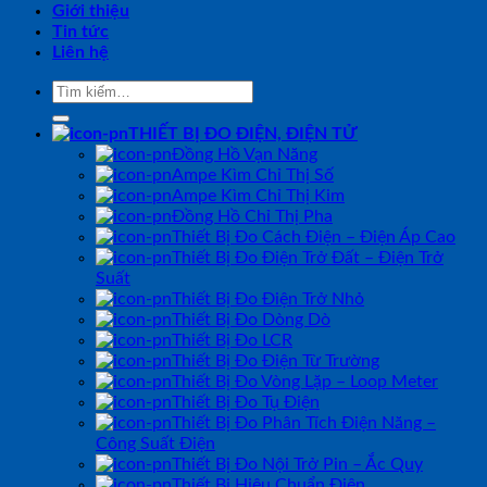
Giới thiệu
Tin tức
Liên hệ
Tìm
kiếm:
THIẾT BỊ ĐO ĐIỆN, ĐIỆN TỬ
Đồng Hồ Vạn Năng
Ampe Kìm Chỉ Thị Số
Ampe Kìm Chỉ Thị Kim
Đồng Hồ Chỉ Thị Pha
Thiết Bị Đo Cách Điện – Điện Áp Cao
Thiết Bị Đo Điện Trở Đất – Điện Trở
Suất
Thiết Bị Đo Điện Trở Nhỏ
Thiết Bị Đo Dòng Dò
Thiết Bị Đo LCR
Thiết Bị Đo Điện Từ Trường
Thiết Bị Đo Vòng Lặp – Loop Meter
Thiết Bị Đo Tụ Điện
Thiết Bị Đo Phân Tích Điện Năng –
Công Suất Điện
Thiết Bị Đo Nội Trở Pin – Ắc Quy
Thiết Bị Hiệu Chuẩn Điện