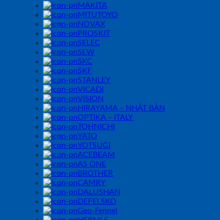
MAKITA
MITUTOYO
NOVAX
PROSKIT
SELEC
SEW
SKC
SKF
STANLEY
VICADI
VISION
HIRAYAMA – NHẬT BẢN
OPTIKA – ITALY
TOHNICHI
YATO
YOTSUGI
ACEBEAM
AS ONE
BROTHER
CAMRY
DALUSHAN
DEFELSKO
Geo-Fennel