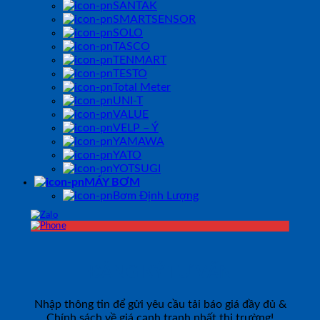
SANTAK
SMARTSENSOR
SOLO
TASCO
TENMART
TESTO
Total Meter
UNI-T
VALUE
VELP – Ý
YAMAWA
YATO
YOTSUGI
MÁY BƠM
Bơm Định Lượng
ĐĂNG KÝ TƯ VẤN
Nhập thông tin để gửi yêu cầu tải báo giá đầy đủ &
Chính sách về giá cạnh tranh nhất thị trường!