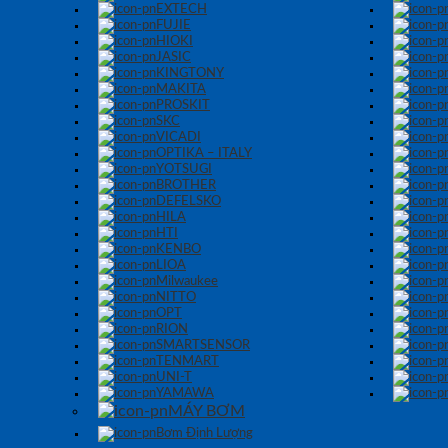
EXTECH
FUJIE
HIOKI
JASIC
KINGTONY
MAKITA
PROSKIT
SKC
VICADI
OPTIKA – ITALY
YOTSUGI
BROTHER
DEFELSKO
HILA
HTI
KENBO
LIOA
Milwaukee
NITTO
OPT
RION
SMARTSENSOR
TENMART
UNI-T
YAMAWA
MÁY BƠM
Bơm Định Lượng