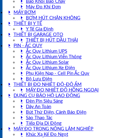
Báo Khói Báo Cháy
Máy Đo Khí Đơn
MÁY BƠM
BƠM HÚT CHÂN KHÔNG
THIẾT BỊ Y TẾ
Y Tế Gia Đình
THIẾT BỊ GARAGE OTO
THIẾT BỊ HÚT DẦU THẢI
PIN - ẮC QUY
Ắc Quy Lithium UPS
Ắc Quy Lithium Viễn Thông
Ắc Quy Lithium Solar
Ắc Quy Lithium Xe Điện
Phụ Kiện Nạp - Cell Pin Ắc Quy
Bộ Lưu Điện
THIẾT BỊ ĐO NHIỆT ĐỘ-ĐỘ ẨM
MÁY ĐO NHIỆT ĐỘ HỒNG NGOẠI
DỤNG CỤ BẢO HỘ LAO ĐỘNG
Đèn Pin Siêu Sáng
Dây An Toàn
Bút Thử Điện, Cảnh Báo Điện
Sào Thao Tác
Tiếp Địa Di Động
MÁY ĐO TRONG NÔNG LÂM NGHIỆP
Khúc Xạ Kế Đo Ngọt