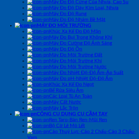
Máy Đo Độ Cứng Của Nhựa, Cao Su
Máy Đo Độ Dày Kim Loại, Nhựa
Máy Đo Độ Rung
Máy Đo Độ Nhám Bề Mặt
MÁY ĐO MÔI TRƯỜNG
Khúc Xạ Kế Đo Độ Mặn
Máy Đo Bụi Trong Không Khí
Máy Đo Cường Độ Ánh Sáng
Máy Đo Độ Ồn
Máy Đo Môi Trường Đất
Máy Đo Môi Trường Khí
Máy Đo Môi Trường Nước
Máy Đo Nhiệt Độ-Độ Ẩm-Áp Suất
Máy Đo pH-Nhiệt Độ-Độ Ẩm
Khúc Xạ Kế Đo Ngọt
Bể Rửa Siêu Âm
Các Loại Tủ An Toàn
Máy Cất Nước
Máy Lắc Trộn
CÔNG CỤ DỤNG CỤ CẦM TAY
Ren Taro-Bàn Ren-Mũi Ren
Bộ Cờ Lê Mỏ Lết
Cảo Thuỷ Lực-Cảo 2 Chấu-Cảo 3 Chấu-
Vam