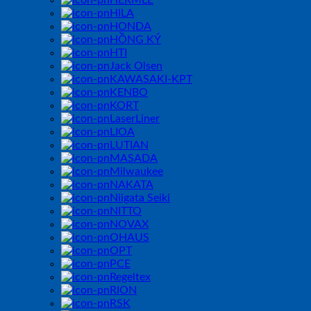
HERMLE
HILA
HONDA
HỒNG KÝ
HTI
Jack Olsen
KAWASAKI-KPT
KENBO
KORT
LaserLiner
LIOA
LUTIAN
MASADA
Milwaukee
NAKATA
Niigata Seiki
NITTO
NOVAX
OHAUS
OPT
PCE
Regeltex
RION
RSK