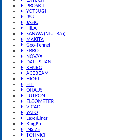
EXTECH
PROSKIT
YOTSUGI
RSK
JASIC
HILA
SANWA (Nhật Bản)
MAKITA
Geo-Fennel
EBRO
NOVAX
DALUSHAN
KENBO
ACEBEAM
HIOKI
HTI
OHAUS
LUTRON
ELCOMETER
VICADI
YATO
LaserLiner
KingPro
INSIZE
TOHNICHI