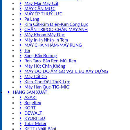
Máy Mài Máy Cắt
MÁY CÂN MỰC
MÁY ÉP THUỶ LỰC
Pa Lăng
Kìm Cắt-Kìm Điện-Kìm Cộng Lực
CHÂN TRIPOD-CHÂN MÁY ẢNH
Máy Khoan Máy Đục
Máy In-In Nhãn-In Tem
MÁY CHÀ NHÁM-MÁY RUNG
Tời
Súng Bắn Bulong
Ren Taro-Bàn Ren-Mũi Ren
Máy Hút Chân Không
MÁY ĐO ĐỘ ẨM GỖ VẬT LIỆU XÂY DỰNG
Máy Cắt Cỏ
Kích-Con Đội Thuỷ Lực
Máy Hàn Que-TIG-MIG
HÃNG SẢN XUẤT
ASAKI
Regeltex
KORT
DEWALT
KYORITSU
Total Meter
KETT (Nhật Bản)