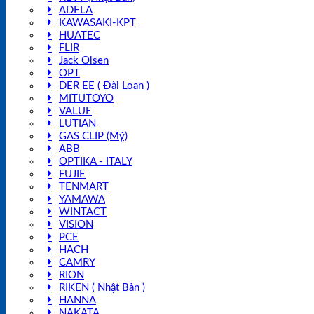
ADELA
KAWASAKI-KPT
HUATEC
FLIR
Jack Olsen
OPT
DER EE ( Đài Loan )
MITUTOYO
VALUE
LUTIAN
GAS CLIP (Mỹ)
ABB
OPTIKA - ITALY
FUJIE
TENMART
YAMAWA
WINTACT
VISION
PCE
HACH
CAMRY
RION
RIKEN ( Nhật Bản )
HANNA
NAKATA