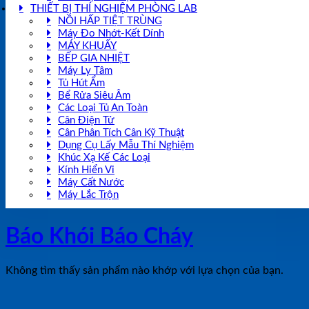
THIẾT BỊ THÍ NGHIỆM PHÒNG LAB
NỒI HẤP TIỆT TRÙNG
Máy Đo Nhớt-Kết Dính
MÁY KHUẤY
BẾP GIA NHIỆT
Máy Ly Tâm
Tủ Hút Ẩm
Bể Rửa Siêu Âm
Các Loại Tủ An Toàn
Cân Điện Tử
Cân Phân Tích Cân Kỹ Thuật
Dụng Cụ Lấy Mẫu Thí Nghiệm
Khúc Xạ Kế Các Loại
Kính Hiển Vi
Máy Cất Nước
Máy Lắc Trộn
Báo Khói Báo Cháy
Không tìm thấy sản phẩm nào khớp với lựa chọn của bạn.