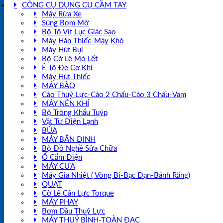
CÔNG CỤ DỤNG CỤ CẦM TAY
Máy Rửa Xe
Súng Bơm Mỡ
Bộ Tô Vít Lục Giác Sao
Máy Hàn Thiếc-Máy Khò
Máy Hút Bụi
Bộ Cờ Lê Mỏ Lết
Ê Tô Đe Cơ Khí
Máy Hút Thiếc
MÁY BÀO
Cảo Thuỷ Lực-Cảo 2 Chấu-Cảo 3 Chấu-Vam
MÁY NÉN KHÍ
Bộ Tròng Khẩu Tuýp
Vật Tư Điện Lạnh
BÚA
MÁY BẮN ĐINH
Bộ Đồ Nghề Sửa Chữa
Ổ Cắm Điện
MÁY CƯA
Máy Gia Nhiệt ( Vòng Bi-Bạc Đạn-Bánh Răng)
QUẠT
Cờ Lê Cân Lực Torque
MÁY PHAY
Bơm Dầu Thuỷ Lực
MÁY THUỶ BÌNH-TOÀN ĐẠC