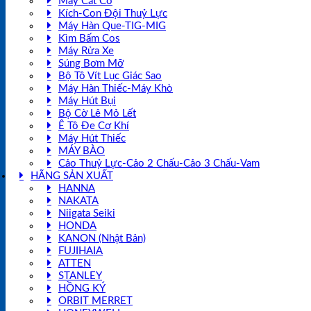
Máy Cắt Cỏ
Kích-Con Đội Thuỷ Lực
Máy Hàn Que-TIG-MIG
Kìm Bấm Cos
Máy Rửa Xe
Súng Bơm Mỡ
Bộ Tô Vít Lục Giác Sao
Máy Hàn Thiếc-Máy Khò
Máy Hút Bụi
Bộ Cờ Lê Mỏ Lết
Ê Tô Đe Cơ Khí
Máy Hút Thiếc
MÁY BÀO
Cảo Thuỷ Lực-Cảo 2 Chấu-Cảo 3 Chấu-Vam
HÃNG SẢN XUẤT
HANNA
NAKATA
Niigata Seiki
HONDA
KANON (Nhật Bản)
FUJIHAIA
ATTEN
STANLEY
HỒNG KÝ
ORBIT MERRET