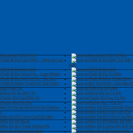
Ampe Kìm Chỉ Thị Số
Ampe Kìm Chỉ Thị Kim
Thiết Bị Đo Cách Điện – Điện Áp Cao
Thiết Bị Đo Điện Trở Đất 
Suất
Thiết Bị Đo Dòng Dò
Thiết Bị Đo LCR
Thiết Bị Đo Vòng Lặp – Loop Meter
Thiết Bị Đo Tụ Điện
Thiết Bị Đo Nội Trở Pin – Ắc Quy
Thiết Bị Hiệu Chuẩn Điện
Thiết Bị Kiểm Tra Độ An Toàn Điện
Bút Thử Điện, Cảnh Báo Đ
Sào Thao Tác
Tiếp Địa Di Động
Đồng Hồ So Điện Tử
Đồng Hồ So Cơ Khí
Thước Đo Cao Điện Tử
Thước Đo Cao Cơ Khí
Thước Kẹp Cơ Khí
Dưỡng Đo – Căn Lá
Đế Từ-Đế Gá-Đế Kẹp (Cho Panme-
Máy Đo Độ Cứng Bê Tông
)
Máy Đo Độ Dày Lớp Phủ
Máy Đo Độ Cứng Của Mút Xốp
Máy Đo Độ Cứng Của Nhự
Máy Đo Độ Rung
Máy Đo Độ Nhám Bề Mặt
Máy Đo Bụi Trong Không Khí
Máy Đo Cường Độ Ánh S
Máy Đo Môi Trường Đất
Máy Đo Môi Trường Khí