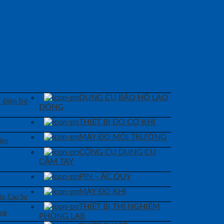
DỤNG CỤ BẢO HỘ LAO
– Điện Trở
ĐỘNG
THIẾT BỊ ĐO CƠ KHÍ
MÁY ĐO MÔI TRƯỜNG
iện
CÔNG CỤ DỤNG CỤ
CẦM TAY
PIN – ẮC QUY
MÁY ĐO KHÍ
a, Cao Su
THIẾT BỊ THÍ NGHIỆM
áng
PHÒNG LAB