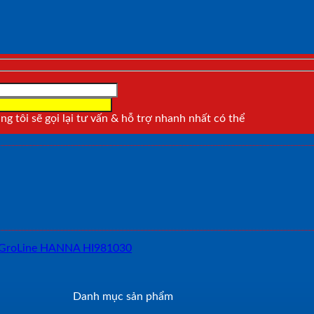
g tôi sẽ gọi lại tư vấn & hỗ trợ nhanh nhất có thể
Danh mục sản phẩm