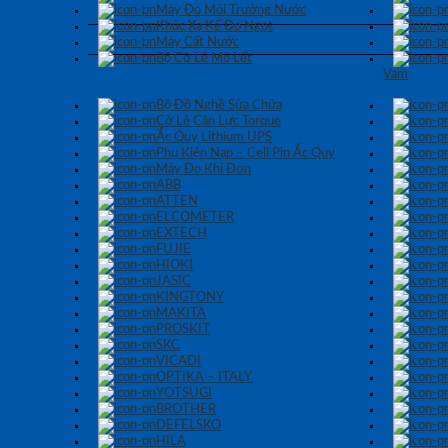
Máy Đo Môi Trường Nước
Khúc Xạ Kế Đo Ngọt
Máy Cất Nước
Bộ Cờ Lê Mỏ Lết
Vam
Bộ Đồ Nghề Sửa Chữa
Cờ Lê Cân Lực Torque
Ắc Quy Lithium UPS
Phụ Kiện Nạp – Cell Pin Ắc Quy
Máy Đo Khí Đơn
ABB
ATTEN
ELCOMETER
EXTECH
FUJIE
HIOKI
JASIC
KINGTONY
MAKITA
PROSKIT
SKC
VICADI
OPTIKA – ITALY
YOTSUGI
BROTHER
DEFELSKO
HILA