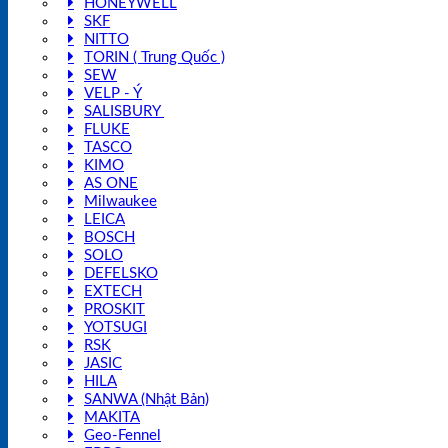
HONEYWELL
SKF
NITTO
TORIN ( Trung Quốc )
SEW
VELP - Ý
SALISBURY
FLUKE
TASCO
KIMO
AS ONE
Milwaukee
LEICA
BOSCH
SOLO
DEFELSKO
EXTECH
PROSKIT
YOTSUGI
RSK
JASIC
HILA
SANWA (Nhật Bản)
MAKITA
Geo-Fennel