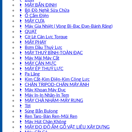
MÁY BẮN ĐINH
Bộ Đồ Nghề Sửa Chữa
Ổ Cắm Điện
MÁY CƯA
Máy Gia Nhiệt ( Vòng Bi-Bạc Đạn-Bánh Răng)
QUẠT
Cờ Lê Cân Lực Torque
MÁY PHAY
Bơm Dầu Thuỷ Lực
MÁY THUỶ BÌNH-TOÀN ĐẠC
Máy Mài Máy Cắt
MÁY CÂN MỰC
MÁY ÉP THUỶ LỰC
Pa Lăng
Kìm Cắt-Kìm Điện-Kìm Cộng Lực
CHÂN TRIPOD-CHÂN MÁY ẢNH
Máy Khoan Máy Đục
Máy In-In Nhãn-In Tem
MÁY CHÀ NHÁM-MÁY RUNG
Tời
Súng Bắn Bulong
Ren Taro-Bàn Ren-Mũi Ren
Máy Hút Chân Không
MÁY ĐO ĐỘ ẨM GỖ VẬT LIỆU XÂY DỰNG