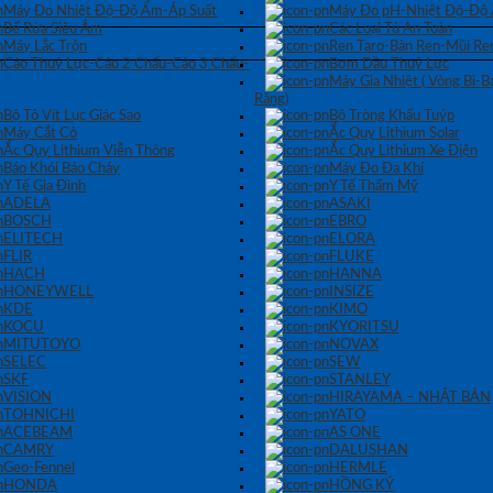
Máy Đo Nhiệt Độ-Độ Ẩm-Áp Suất
Máy Đo pH-Nhiệt Độ-Độ
Bể Rửa Siêu Âm
Các Loại Tủ An Toàn
Máy Lắc Trộn
Ren Taro-Bàn Ren-Mũi Re
Cảo Thuỷ Lực-Cảo 2 Chấu-Cảo 3 Chấu-
Bơm Dầu Thuỷ Lực
Máy Gia Nhiệt ( Vòng Bi-
Răng)
Bộ Tô Vít Lục Giác Sao
Bộ Tròng Khẩu Tuýp
Máy Cắt Cỏ
Ắc Quy Lithium Solar
Ắc Quy Lithium Viễn Thông
Ắc Quy Lithium Xe Điện
Báo Khói Báo Cháy
Máy Đo Đa Khí
Y Tế Gia Đình
Y Tế Thẩm Mỹ
ADELA
ASAKI
BOSCH
EBRO
ELITECH
ELORA
FLIR
FLUKE
HACH
HANNA
HONEYWELL
INSIZE
KDE
KIMO
KOCU
KYORITSU
MITUTOYO
NOVAX
SELEC
SEW
SKF
STANLEY
VISION
HIRAYAMA – NHẬT BẢN
TOHNICHI
YATO
ACEBEAM
AS ONE
CAMRY
DALUSHAN
Geo-Fennel
HERMLE
HONDA
HỒNG KÝ