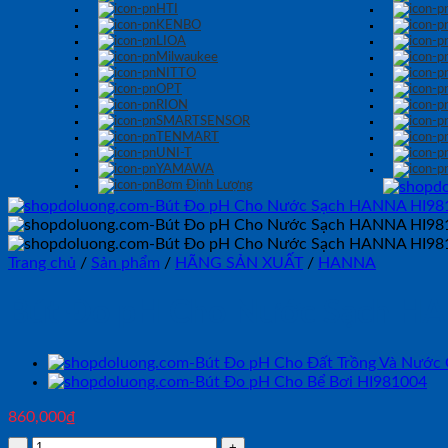
HTI
KENBO
LIOA
Milwaukee
NITTO
OPT
RION
SMARTSENSOR
TENMART
UNI-T
YAMAWA
Bơm Định Lượng
Trang chủ
/
Sản phẩm
/
HÃNG SẢN XUẤT
/
HANNA
Bút Đo pH Cho Nước Sạch H
860,000
₫
Bút