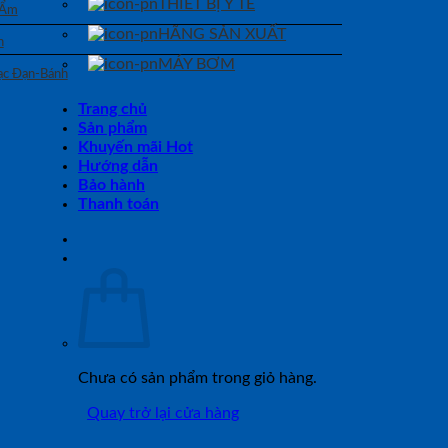
THIẾT BỊ Y TẾ
 Ẩm
HÃNG SẢN XUẤT
n
MÁY BƠM
Bạc Đạn-Bánh
Trang chủ
Sản phẩm
Khuyến mãi Hot
Hướng dẫn
Bảo hành
Thanh toán
Chưa có sản phẩm trong giỏ hàng.
Quay trở lại cửa hàng