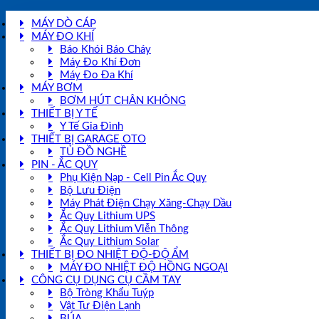
MÁY DÒ CÁP
MÁY ĐO KHÍ
Báo Khói Báo Cháy
Máy Đo Khí Đơn
Máy Đo Đa Khí
MÁY BƠM
BƠM HÚT CHÂN KHÔNG
THIẾT BỊ Y TẾ
Y Tế Gia Đình
THIẾT BỊ GARAGE OTO
TỦ ĐỒ NGHỀ
PIN - ẮC QUY
Phụ Kiện Nạp - Cell Pin Ắc Quy
Bộ Lưu Điện
Máy Phát Điện Chạy Xăng-Chạy Dầu
Ắc Quy Lithium UPS
Ắc Quy Lithium Viễn Thông
Ắc Quy Lithium Solar
THIẾT BỊ ĐO NHIỆT ĐỘ-ĐỘ ẨM
MÁY ĐO NHIỆT ĐỘ HỒNG NGOẠI
CÔNG CỤ DỤNG CỤ CẦM TAY
Bộ Tròng Khẩu Tuýp
Vật Tư Điện Lạnh
BÚA