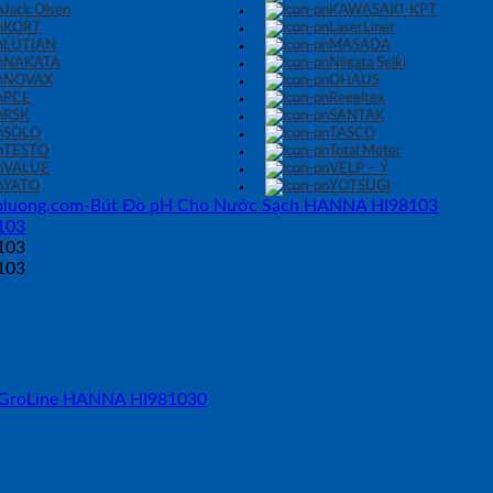
Jack Olsen
KAWASAKI-KPT
KORT
LaserLiner
LUTIAN
MASADA
NAKATA
Niigata Seiki
NOVAX
OHAUS
PCE
Regeltex
RSK
SANTAK
SOLO
TASCO
TESTO
Total Meter
VALUE
VELP – Ý
YATO
YOTSUGI
ANNA HI98103