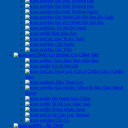
Máy Đo Môi Trường Đất
Máy Đo Môi Trường Khí
Máy Đo Môi Trường Nước
Máy Đo Nhiệt Độ-Độ Ẩm-Áp Suất
Máy Đo pH-Nhiệt Độ-Độ Ẩm
Khúc Xạ Kế Đo Ngọt
Bể Rửa Siêu Âm
Các Loại Tủ An Toàn
Máy Cất Nước
Máy Lắc Trộn
CÔNG CỤ DỤNG CỤ CẦM TAY
Ren Taro-Bàn Ren-Mũi Ren
Bộ Cờ Lê Mỏ Lết
Cảo Thuỷ Lực-Cảo 2 Chấu-Cảo 3 Chấu-
Vam
Bơm Dầu Thuỷ Lực
Máy Gia Nhiệt ( Vòng Bi-Bạc Đạn-Bánh
Răng)
Bộ Đồ Nghề Sửa Chữa
Bộ Tô Vít Lục Giác Sao
Bộ Tròng Khẩu Tuýp
Cờ Lê Cân Lực Torque
Máy Cắt Cỏ
PIN – ẮC QUY