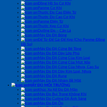
Đồng Hồ So Cơ Khí
Panme Cơ Khí
Thước Đo Cao Điện Tử
Thước Đo Cao Cơ Khí
Panme Điện Tử
Thước Kẹp Cơ Khí
Dưỡng Đo – Căn Lá
Máy Đo Độ Bóng
Đế Từ-Đế Gá-Đế Kẹp (Cho Panme-Đồng
Hồ So)
Máy Đo Độ Cứng Bê Tông
Máy Đo Độ Dày Lớp Phủ
Máy Đo Độ Cứng Của Kim Loại
Máy Đo Độ Cứng Của Mút Xốp
Máy Đo Độ Cứng Của Nhựa, Cao Su
Máy Đo Độ Dày Kim Loại, Nhựa
Máy Đo Độ Rung
Máy Đo Độ Nhám Bề Mặt
MÁY ĐO MÔI TRƯỜNG
Khúc Xạ Kế Đo Độ Mặn
Máy Đo Bụi Trong Không Khí
Máy Đo Cường Độ Ánh Sáng
Máy Đo Độ Ồn