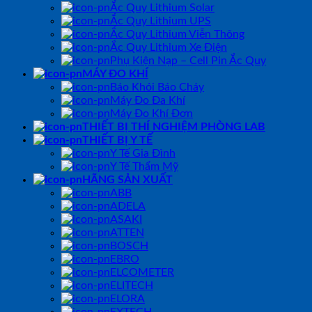
Ắc Quy Lithium Solar
Ắc Quy Lithium UPS
Ắc Quy Lithium Viễn Thông
Ắc Quy Lithium Xe Điện
Phụ Kiện Nạp – Cell Pin Ắc Quy
MÁY ĐO KHÍ
Báo Khói Báo Cháy
Máy Đo Đa Khí
Máy Đo Khí Đơn
THIẾT BỊ THÍ NGHIỆM PHÒNG LAB
THIẾT BỊ Y TẾ
Y Tế Gia Đình
Y Tế Thẩm Mỹ
HÃNG SẢN XUẤT
ABB
ADELA
ASAKI
ATTEN
BOSCH
EBRO
ELCOMETER
ELITECH
ELORA