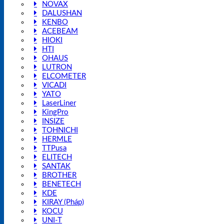
NOVAX
DALUSHAN
KENBO
ACEBEAM
HIOKI
HTI
OHAUS
LUTRON
ELCOMETER
VICADI
YATO
LaserLiner
KingPro
INSIZE
TOHNICHI
HERMLE
TTPusa
ELITECH
SANTAK
BROTHER
BENETECH
KDE
KIRAY (Pháp)
KOCU
UNI-T