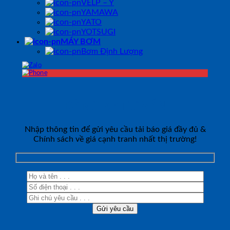
VELP – Ý
YAMAWA
YATO
YOTSUGI
MÁY BƠM
Bơm Định Lượng
ĐĂNG KÝ TƯ VẤN
Nhập thông tin để gửi yêu cầu tải báo giá đầy đủ &
Chính sách về giá cạnh tranh nhất thị trường!