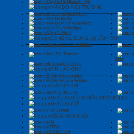
Máy Đo Độ Nhám Bề Mặt
MÁY ĐO MÔI TRƯỜNG
Khúc Xạ Kế Đo Độ Mặn
Máy Đo Độ Ồn
Máy Đo Môi Trường Nước
Khúc Xạ Kế Đo Ngọt
Máy Cất Nước
CÔNG CỤ DỤNG CỤ CẦM TAY
Ren Taro-Bàn Ren-Mũi Ren
Bơm Dầu Thuỷ Lực
Răng)
Bộ Tròng Khẩu Tuýp
PIN – ẮC QUY
Ắc Quy Lithium Solar
Ắc Quy Lithium Xe Điện
MÁY ĐO KHÍ
Báo Khói Báo Cháy
THIẾT BỊ THÍ NGHIỆM PHÒNG LAB
THIẾT BỊ Y TẾ
Y Tế Gia Đình
HÃNG SẢN XUẤT
ABB
ATTEN
ELCOMETER