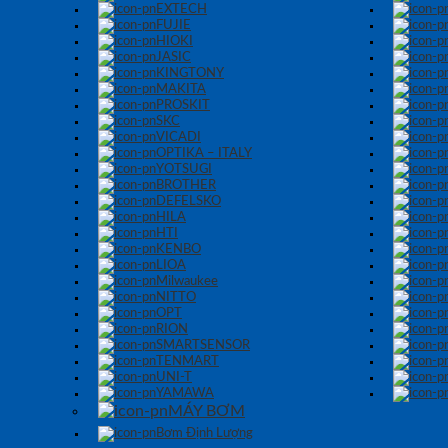
EXTECH
FUJIE
HIOKI
JASIC
KINGTONY
MAKITA
PROSKIT
SKC
VICADI
OPTIKA – ITALY
YOTSUGI
BROTHER
DEFELSKO
HILA
HTI
KENBO
LIOA
Milwaukee
NITTO
OPT
RION
SMARTSENSOR
TENMART
UNI-T
YAMAWA
MÁY BƠM
Bơm Định Lượng