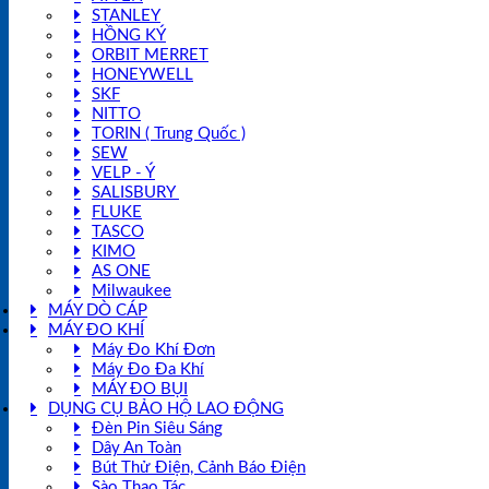
STANLEY
HỒNG KÝ
ORBIT MERRET
HONEYWELL
SKF
NITTO
TORIN ( Trung Quốc )
SEW
VELP - Ý
SALISBURY
FLUKE
TASCO
KIMO
AS ONE
Milwaukee
MÁY DÒ CÁP
MÁY ĐO KHÍ
Máy Đo Khí Đơn
Máy Đo Đa Khí
MÁY ĐO BỤI
DỤNG CỤ BẢO HỘ LAO ĐỘNG
Đèn Pin Siêu Sáng
Dây An Toàn
Bút Thử Điện, Cảnh Báo Điện
Sào Thao Tác