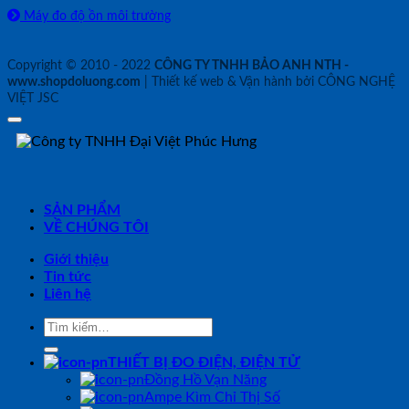
Máy đo độ ồn môi trường
Copyright © 2010 - 2022
CÔNG TY TNHH BẢO ANH NTH -
www.shopdoluong.com
| Thiết kế web & Vận hành bởi CÔNG NGHỆ
VIỆT JSC
SẢN PHẨM
VỀ CHÚNG TÔI
Giới thiệu
Tin tức
Liên hệ
Tìm
kiếm:
THIẾT BỊ ĐO ĐIỆN, ĐIỆN TỬ
Đồng Hồ Vạn Năng
Ampe Kìm Chỉ Thị Số