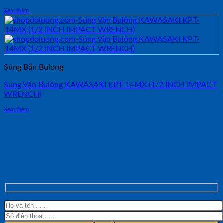
Xem thêm
Súng Bắn Bulong
Súng Vặn Bulông KAWASAKI KPT-14MX (1/2 INCH IMPACT
WRENCH)
Xem thêm
NHẬN TƯ VẤN NHANH TỪ SHOP ĐO
LƯỜNG