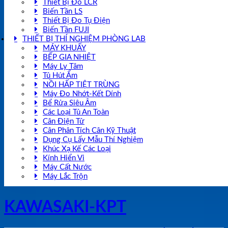
Thiết Bị Đo LCR
Biến Tần LS
Thiết Bị Đo Tụ Điện
Biến Tần FUJI
THIẾT BỊ THÍ NGHIỆM PHÒNG LAB
MÁY KHUẤY
BẾP GIA NHIỆT
Máy Ly Tâm
Tủ Hút Ẩm
NỒI HẤP TIỆT TRÙNG
Máy Đo Nhớt-Kết Dính
Bể Rửa Siêu Âm
Các Loại Tủ An Toàn
Cân Điện Tử
Cân Phân Tích Cân Kỹ Thuật
Dụng Cụ Lấy Mẫu Thí Nghiệm
Khúc Xạ Kế Các Loại
Kính Hiển Vi
Máy Cất Nước
Máy Lắc Trộn
KAWASAKI-KPT