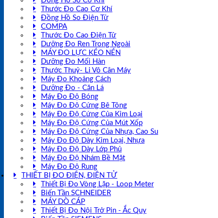
Đồng Hồ So Cơ Khí
Thước Đo Cao Cơ Khí
Đồng Hồ So Điện Tử
COMPA
Thước Đo Cao Điện Tử
Dưỡng Đo Ren Trong Ngoài
MÁY ĐO LỰC KÉO NÉN
Dưỡng Đo Mối Hàn
Thước Thuỷ- Li Vô Cân Máy
Máy Đo Khoảng Cách
Dưỡng Đo - Căn Lá
Máy Đo Độ Bóng
Máy Đo Độ Cứng Bê Tông
Máy Đo Độ Cứng Của Kim Loại
Máy Đo Độ Cứng Của Mút Xốp
Máy Đo Độ Cứng Của Nhựa, Cao Su
Máy Đo Độ Dày Kim Loại, Nhựa
Máy Đo Độ Dày Lớp Phủ
Máy Đo Độ Nhám Bề Mặt
Máy Đo Độ Rung
THIẾT BỊ ĐO ĐIỆN, ĐIỆN TỬ
Thiết Bị Đo Vòng Lặp - Loop Meter
Biến Tần SCHNEIDER
MÁY DÒ CÁP
Thiết Bị Đo Nội Trở Pin - Ắc Quy