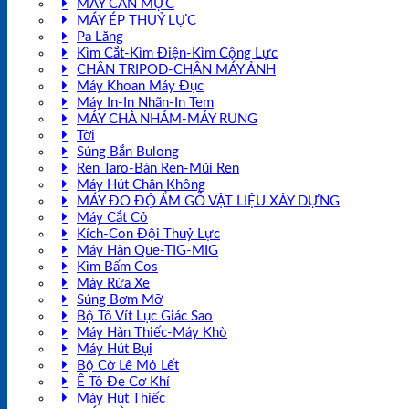
MÁY CÂN MỰC
MÁY ÉP THUỶ LỰC
Pa Lăng
Kìm Cắt-Kìm Điện-Kìm Cộng Lực
CHÂN TRIPOD-CHÂN MÁY ẢNH
Máy Khoan Máy Đục
Máy In-In Nhãn-In Tem
MÁY CHÀ NHÁM-MÁY RUNG
Tời
Súng Bắn Bulong
Ren Taro-Bàn Ren-Mũi Ren
Máy Hút Chân Không
MÁY ĐO ĐỘ ẨM GỖ VẬT LIỆU XÂY DỰNG
Máy Cắt Cỏ
Kích-Con Đội Thuỷ Lực
Máy Hàn Que-TIG-MIG
Kìm Bấm Cos
Máy Rửa Xe
Súng Bơm Mỡ
Bộ Tô Vít Lục Giác Sao
Máy Hàn Thiếc-Máy Khò
Máy Hút Bụi
Bộ Cờ Lê Mỏ Lết
Ê Tô Đe Cơ Khí
Máy Hút Thiếc