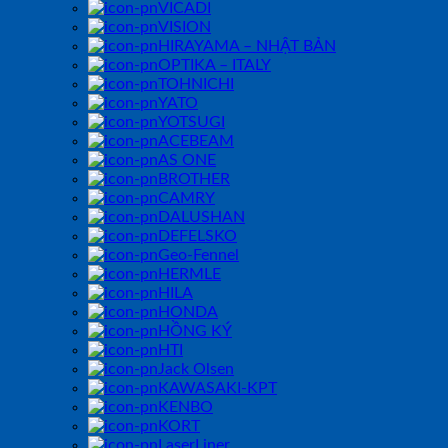
VICADI
VISION
HIRAYAMA – NHẬT BẢN
OPTIKA – ITALY
TOHNICHI
YATO
YOTSUGI
ACEBEAM
AS ONE
BROTHER
CAMRY
DALUSHAN
DEFELSKO
Geo-Fennel
HERMLE
HILA
HONDA
HỒNG KÝ
HTI
Jack Olsen
KAWASAKI-KPT
KENBO
KORT
LaserLiner