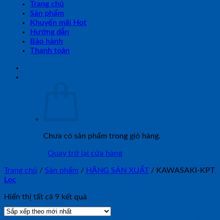
Trang chủ
Sản phẩm
Khuyến mãi Hot
Hướng dẫn
Bảo hành
Thanh toán
Chưa có sản phẩm trong giỏ hàng.
Quay trở lại cửa hàng
Trang chủ
/
Sản phẩm
/
HÃNG SẢN XUẤT
/
KAWASAKI-KPT
Lọc
Đã
Hiển thị tất cả 9 kết quả
sắp
xếp