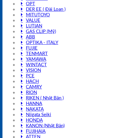
OPT
DER EE ( Đài Loan )
MITUTOYO
VALUE
LUTIAN
GAS CLIP (Mỹ)
ABB
OPTIKA - ITALY
FUJIE
TENMART
YAMAWA
WINTACT
VISION
PCE
HACH
CAMRY
RION
RIKEN ( Nhật Bản )
HANNA
NAKATA
Niigata Seiki
HONDA
KANON (Nhật Bản)
FUJIHAIA
ATTEN