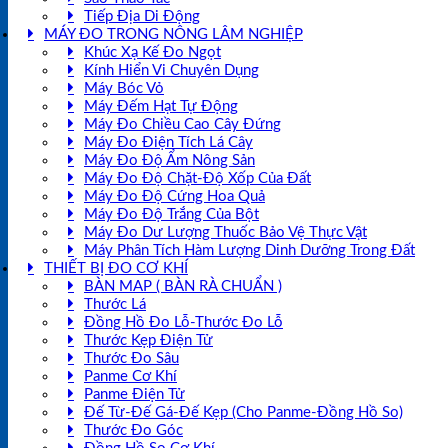
Tiếp Địa Di Động
MÁY ĐO TRONG NÔNG LÂM NGHIỆP
Khúc Xạ Kế Đo Ngọt
Kính Hiển Vi Chuyên Dụng
Máy Bóc Vỏ
Máy Đếm Hạt Tự Động
Máy Đo Chiều Cao Cây Đứng
Máy Đo Điện Tích Lá Cây
Máy Đo Độ Ẩm Nông Sản
Máy Đo Độ Chặt-Độ Xốp Của Đất
Máy Đo Độ Cứng Hoa Quả
Máy Đo Độ Trắng Của Bột
Máy Đo Dư Lượng Thuốc Bảo Vệ Thực Vật
Máy Phân Tích Hàm Lượng Dinh Dưỡng Trong Đất
THIẾT BỊ ĐO CƠ KHÍ
BÀN MAP ( BÀN RÀ CHUẨN )
Thước Lá
Đồng Hồ Đo Lỗ-Thước Đo Lỗ
Thước Kẹp Điện Tử
Thước Đo Sâu
Panme Cơ Khí
Panme Điện Tử
Đế Từ-Đế Gá-Đế Kẹp (Cho Panme-Đồng Hồ So)
Thước Đo Góc