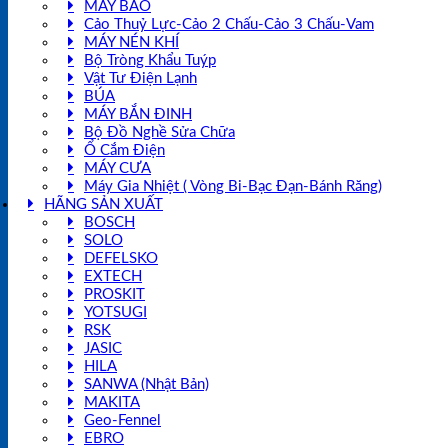
MÁY BÀO
Cảo Thuỷ Lực-Cảo 2 Chấu-Cảo 3 Chấu-Vam
MÁY NÉN KHÍ
Bộ Tròng Khẩu Tuýp
Vật Tư Điện Lạnh
BÚA
MÁY BẮN ĐINH
Bộ Đồ Nghề Sửa Chữa
Ổ Cắm Điện
MÁY CƯA
Máy Gia Nhiệt ( Vòng Bi-Bạc Đạn-Bánh Răng)
HÃNG SẢN XUẤT
BOSCH
SOLO
DEFELSKO
EXTECH
PROSKIT
YOTSUGI
RSK
JASIC
HILA
SANWA (Nhật Bản)
MAKITA
Geo-Fennel
EBRO