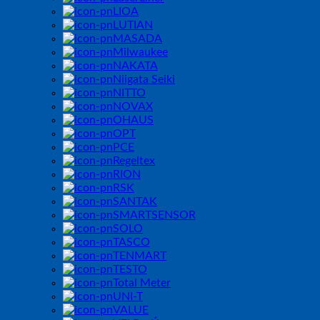
LIOA
LUTIAN
MASADA
Milwaukee
NAKATA
Niigata Seiki
NITTO
NOVAX
OHAUS
OPT
PCE
Regeltex
RION
RSK
SANTAK
SMARTSENSOR
SOLO
TASCO
TENMART
TESTO
Total Meter
UNI-T
VALUE