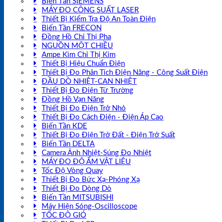
Biến Tần SIEMENS
MÁY ĐO CÔNG SUẤT LASER
Thiết Bị Kiểm Tra Độ An Toàn Điện
Biến Tần FRECON
Đồng Hồ Chỉ Thị Pha
NGUỒN MỘT CHIỀU
Ampe Kìm Chỉ Thị Kim
Thiết Bị Hiệu Chuẩn Điện
Thiết Bị Đo Phân Tích Điện Năng - Công Suất Điện
ĐẦU DÒ NHIỆT-CAN NHIỆT
Thiết Bị Đo Điện Từ Trường
Đồng Hồ Vạn Năng
Thiết Bị Đo Điện Trở Nhỏ
Thiết Bị Đo Cách Điện - Điện Áp Cao
Biến Tần KDE
Thiết Bị Đo Điện Trở Đất - Điện Trở Suất
Biến Tần DELTA
Camera Ảnh Nhiệt-Súng Đo Nhiệt
MÁY ĐO ĐỘ ẨM VẬT LIỆU
Tốc Độ Vòng Quay
Thiết Bị Đo Bức Xạ-Phóng Xạ
Thiết Bị Đo Dòng Dò
Biến Tần MITSUBISHI
Máy Hiện Sóng-Oscilloscope
TỐC ĐỘ GIÓ