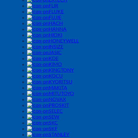
EXTECH
FLIR
FLUKE
FUJIE
HACH
HANNA
HIOKI
HONEYWELL
INSIZE
JASIC
KDE
KIMO
KINGTONY
KOCU
KYORITSU
MAKITA
MITUTOYO
NOVAX
PROSKIT
SELEC
SEW
SKC
SKF
STANLEY