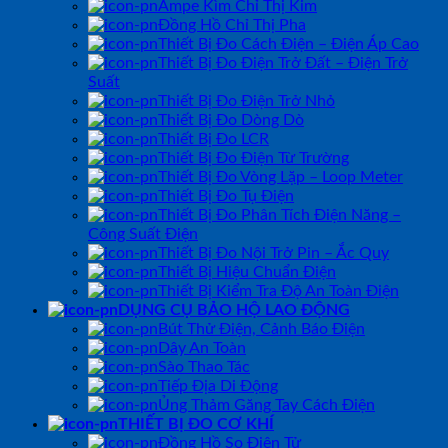
Ampe Kìm Chỉ Thị Kim
Đồng Hồ Chỉ Thị Pha
Thiết Bị Đo Cách Điện – Điện Áp Cao
Thiết Bị Đo Điện Trở Đất – Điện Trở
Suất
Thiết Bị Đo Điện Trở Nhỏ
Thiết Bị Đo Dòng Dò
Thiết Bị Đo LCR
Thiết Bị Đo Điện Từ Trường
Thiết Bị Đo Vòng Lặp – Loop Meter
Thiết Bị Đo Tụ Điện
Thiết Bị Đo Phân Tích Điện Năng –
Công Suất Điện
Thiết Bị Đo Nội Trở Pin – Ắc Quy
Thiết Bị Hiệu Chuẩn Điện
Thiết Bị Kiểm Tra Độ An Toàn Điện
DỤNG CỤ BẢO HỘ LAO ĐỘNG
Bút Thử Điện, Cảnh Báo Điện
Dây An Toàn
Sào Thao Tác
Tiếp Địa Di Động
Ủng Thảm Găng Tay Cách Điện
THIẾT BỊ ĐO CƠ KHÍ
Đồng Hồ So Điện Tử