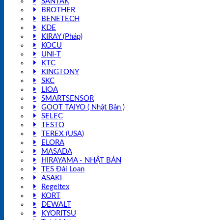
SANTAK
BROTHER
BENETECH
KDE
KIRAY (Pháp)
KOCU
UNI-T
KTC
KINGTONY
SKC
LIOA
SMARTSENSOR
GOOT TAIYO ( Nhật Bản )
SELEC
TESTO
TEREX (USA)
ELORA
MASADA
HIRAYAMA - NHẬT BẢN
TES Đài Loan
ASAKI
Regeltex
KORT
DEWALT
KYORITSU