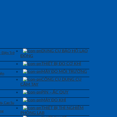
DỤNG CỤ BẢO HỘ LAO
– Điện Trở
ĐỘNG
THIẾT BỊ ĐO CƠ KHÍ
MÁY ĐO MÔI TRƯỜNG
iện
CÔNG CỤ DỤNG CỤ
CẦM TAY
PIN – ẮC QUY
MÁY ĐO KHÍ
a, Cao Su
THIẾT BỊ THÍ NGHIỆM
áng
PHÒNG LAB