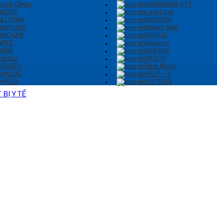
Jack Olsen
KAWASAKI-KPT
KORT
LaserLiner
LUTIAN
MASADA
NAKATA
Niigata Seiki
NOVAX
OHAUS
PCE
Regeltex
RSK
SANTAK
SOLO
TASCO
TESTO
Total Meter
VALUE
VELP – Ý
YATO
YOTSUGI
 BỊ Y TẾ