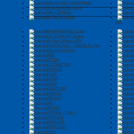
Máy Đo Môi Trường Nước
Khúc Xạ Kế Đo Ngọt
Máy Cất Nước
Bộ Cờ Lê Mỏ Lết
Vam
Bộ Đồ Nghề Sửa Chữa
Cờ Lê Cân Lực Torque
Ắc Quy Lithium UPS
Phụ Kiện Nạp – Cell Pin Ắc Quy
Máy Đo Khí Đơn
ABB
ATTEN
ELCOMETER
EXTECH
FUJIE
HIOKI
JASIC
KINGTONY
MAKITA
PROSKIT
SKC
VICADI
OPTIKA – ITALY
YOTSUGI
BROTHER
DEFELSKO
HILA