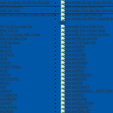
Máy Đo Nhiệt Độ-Độ Ẩm-Áp Suất
Máy Đo pH-Nhiệt Độ-Độ
Bể Rửa Siêu Âm
Các Loại Tủ An Toàn
Máy Lắc Trộn
Ren Taro-Bàn Ren-Mũi Re
Cảo Thuỷ Lực-Cảo 2 Chấu-Cảo 3 Chấu-
Bơm Dầu Thuỷ Lực
Máy Gia Nhiệt ( Vòng Bi-
Răng)
Bộ Tô Vít Lục Giác Sao
Bộ Tròng Khẩu Tuýp
Máy Cắt Cỏ
Ắc Quy Lithium Solar
Ắc Quy Lithium Viễn Thông
Ắc Quy Lithium Xe Điện
Báo Khói Báo Cháy
Máy Đo Đa Khí
Y Tế Gia Đình
Y Tế Thẩm Mỹ
ADELA
ASAKI
BOSCH
EBRO
ELITECH
ELORA
FLIR
FLUKE
HACH
HANNA
HONEYWELL
INSIZE
KDE
KIMO
KOCU
KYORITSU
MITUTOYO
NOVAX
SELEC
SEW
SKF
STANLEY
VISION
HIRAYAMA – NHẬT BẢN
TOHNICHI
YATO
ACEBEAM
AS ONE
CAMRY
DALUSHAN
Geo-Fennel
HERMLE
HONDA
HỒNG KÝ