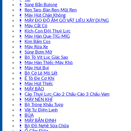
Súng Bắn Bulong
Ren Taro-Bàn Ren-Mũi Ren
Máy Hút Chân Không
MÁY ĐO ĐỘ ẨM GỖ VẬT LIỆU XÂY DỰNG
Máy Cắt Cỏ
Kích-Con Đội Thuỷ Lực
Máy Hàn Que-TIG-MIG
Kìm Bấm Cos
Máy Rửa Xe
Súng Bơm Mỡ
Bộ Tô Vít Lục Giác Sao
Máy Hàn Thiếc-Máy Khò
Máy Hút Bụi
Bộ Cờ Lê Mỏ Lết
Ê Tô Đe Cơ Khí
Máy Hút Thiếc
MÁY BÀO
Cảo Thuỷ Lực-Cảo 2 Chấu-Cảo 3 Chấu-Vam
MÁY NÉN KHÍ
Bộ Tròng Khẩu Tuýp
Vật Tư Điện Lạnh
BÚA
MÁY BẮN ĐINH
Bộ Đồ Nghề Sửa Chữa