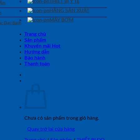
THIẾT BỊ Y TẾ
 Ẩm
HÃNG SẢN XUẤT
n
MÁY BƠM
Bạc Đạn-Bánh
Trang chủ
Sản phẩm
Khuyến mãi Hot
Hướng dẫn
Bảo hành
Thanh toán
Chưa có sản phẩm trong giỏ hàng.
Quay trở lại cửa hàng