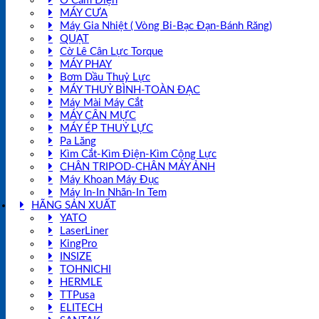
Ổ Cắm Điện
MÁY CƯA
Máy Gia Nhiệt ( Vòng Bi-Bạc Đạn-Bánh Răng)
QUẠT
Cờ Lê Cân Lực Torque
MÁY PHAY
Bơm Dầu Thuỷ Lực
MÁY THUỶ BÌNH-TOÀN ĐẠC
Máy Mài Máy Cắt
MÁY CÂN MỰC
MÁY ÉP THUỶ LỰC
Pa Lăng
Kìm Cắt-Kìm Điện-Kìm Cộng Lực
CHÂN TRIPOD-CHÂN MÁY ẢNH
Máy Khoan Máy Đục
Máy In-In Nhãn-In Tem
HÃNG SẢN XUẤT
YATO
LaserLiner
KingPro
INSIZE
TOHNICHI
HERMLE
TTPusa
ELITECH