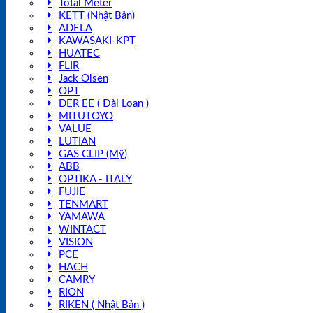
Total Meter
KETT (Nhật Bản)
ADELA
KAWASAKI-KPT
HUATEC
FLIR
Jack Olsen
OPT
DER EE ( Đài Loan )
MITUTOYO
VALUE
LUTIAN
GAS CLIP (Mỹ)
ABB
OPTIKA - ITALY
FUJIE
TENMART
YAMAWA
WINTACT
VISION
PCE
HACH
CAMRY
RION
RIKEN ( Nhật Bản )