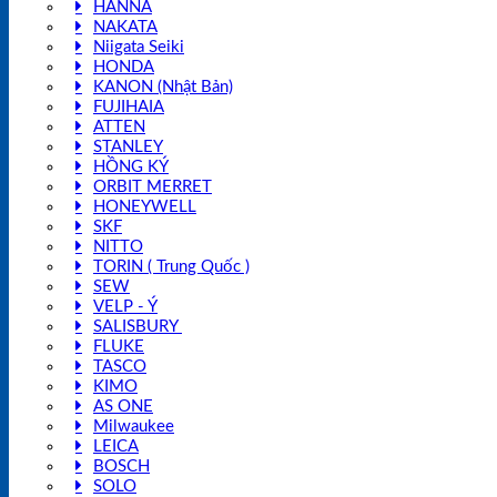
HANNA
NAKATA
Niigata Seiki
HONDA
KANON (Nhật Bản)
FUJIHAIA
ATTEN
STANLEY
HỒNG KÝ
ORBIT MERRET
HONEYWELL
SKF
NITTO
TORIN ( Trung Quốc )
SEW
VELP - Ý
SALISBURY
FLUKE
TASCO
KIMO
AS ONE
Milwaukee
LEICA
BOSCH
SOLO