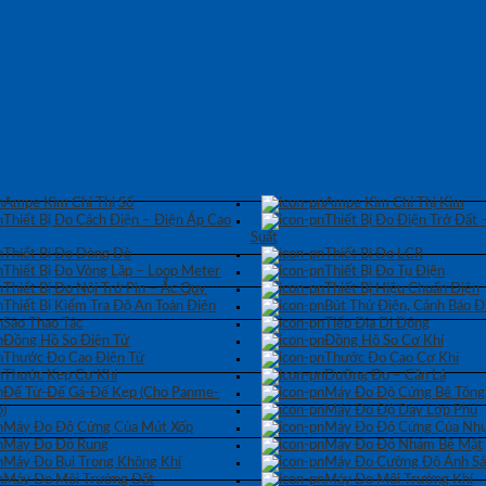
Ampe Kìm Chỉ Thị Số
Ampe Kìm Chỉ Thị Kim
Thiết Bị Đo Cách Điện – Điện Áp Cao
Thiết Bị Đo Điện Trở Đất 
Suất
Thiết Bị Đo Dòng Dò
Thiết Bị Đo LCR
Thiết Bị Đo Vòng Lặp – Loop Meter
Thiết Bị Đo Tụ Điện
Thiết Bị Đo Nội Trở Pin – Ắc Quy
Thiết Bị Hiệu Chuẩn Điện
Thiết Bị Kiểm Tra Độ An Toàn Điện
Bút Thử Điện, Cảnh Báo Đ
Sào Thao Tác
Tiếp Địa Di Động
Đồng Hồ So Điện Tử
Đồng Hồ So Cơ Khí
Thước Đo Cao Điện Tử
Thước Đo Cao Cơ Khí
Thước Kẹp Cơ Khí
Dưỡng Đo – Căn Lá
Đế Từ-Đế Gá-Đế Kẹp (Cho Panme-
Máy Đo Độ Cứng Bê Tông
)
Máy Đo Độ Dày Lớp Phủ
Máy Đo Độ Cứng Của Mút Xốp
Máy Đo Độ Cứng Của Nhự
Máy Đo Độ Rung
Máy Đo Độ Nhám Bề Mặt
Máy Đo Bụi Trong Không Khí
Máy Đo Cường Độ Ánh S
Máy Đo Môi Trường Đất
Máy Đo Môi Trường Khí