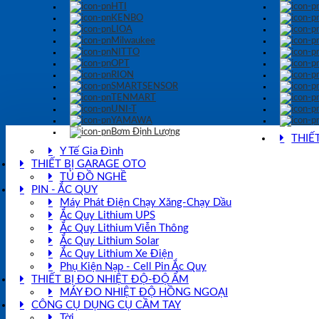
HTI
KENBO
LIOA
Milwaukee
NITTO
OPT
RION
SMARTSENSOR
TENMART
UNI-T
YAMAWA
Bơm Định Lượng
THIẾT
Y Tế Gia Đình
THIẾT BỊ GARAGE OTO
TỦ ĐỒ NGHỀ
PIN - ẮC QUY
Máy Phát Điện Chạy Xăng-Chạy Dầu
Ắc Quy Lithium UPS
Ắc Quy Lithium Viễn Thông
Ắc Quy Lithium Solar
Ắc Quy Lithium Xe Điện
Phụ Kiện Nạp - Cell Pin Ắc Quy
THIẾT BỊ ĐO NHIỆT ĐỘ-ĐỘ ẨM
MÁY ĐO NHIỆT ĐỘ HỒNG NGOẠI
CÔNG CỤ DỤNG CỤ CẦM TAY
Tời