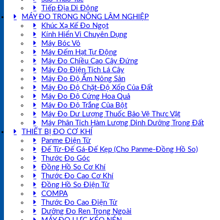
Tiếp Địa Di Động
MÁY ĐO TRONG NÔNG LÂM NGHIỆP
Khúc Xạ Kế Đo Ngọt
Kính Hiển Vi Chuyên Dụng
Máy Bóc Vỏ
Máy Đếm Hạt Tự Động
Máy Đo Chiều Cao Cây Đứng
Máy Đo Điện Tích Lá Cây
Máy Đo Độ Ẩm Nông Sản
Máy Đo Độ Chặt-Độ Xốp Của Đất
Máy Đo Độ Cứng Hoa Quả
Máy Đo Độ Trắng Của Bột
Máy Đo Dư Lượng Thuốc Bảo Vệ Thực Vật
Máy Phân Tích Hàm Lượng Dinh Dưỡng Trong Đất
THIẾT BỊ ĐO CƠ KHÍ
Panme Điện Tử
Đế Từ-Đế Gá-Đế Kẹp (Cho Panme-Đồng Hồ So)
Thước Đo Góc
Đồng Hồ So Cơ Khí
Thước Đo Cao Cơ Khí
Đồng Hồ So Điện Tử
COMPA
Thước Đo Cao Điện Tử
Dưỡng Đo Ren Trong Ngoài