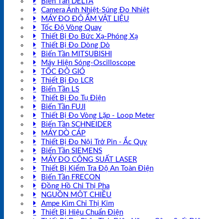
Biến Tần DELTA
Camera Ảnh Nhiệt-Súng Đo Nhiệt
MÁY ĐO ĐỘ ẨM VẬT LIỆU
Tốc Độ Vòng Quay
Thiết Bị Đo Bức Xạ-Phóng Xạ
Thiết Bị Đo Dòng Dò
Biến Tần MITSUBISHI
Máy Hiện Sóng-Oscilloscope
TỐC ĐỘ GIÓ
Thiết Bị Đo LCR
Biến Tần LS
Thiết Bị Đo Tụ Điện
Biến Tần FUJI
Thiết Bị Đo Vòng Lặp - Loop Meter
Biến Tần SCHNEIDER
MÁY DÒ CÁP
Thiết Bị Đo Nội Trở Pin - Ắc Quy
Biến Tần SIEMENS
MÁY ĐO CÔNG SUẤT LASER
Thiết Bị Kiểm Tra Độ An Toàn Điện
Biến Tần FRECON
Đồng Hồ Chỉ Thị Pha
NGUỒN MỘT CHIỀU
Ampe Kìm Chỉ Thị Kim
Thiết Bị Hiệu Chuẩn Điện