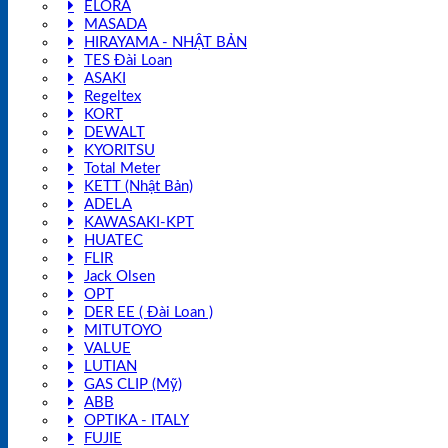
ELORA
MASADA
HIRAYAMA - NHẬT BẢN
TES Đài Loan
ASAKI
Regeltex
KORT
DEWALT
KYORITSU
Total Meter
KETT (Nhật Bản)
ADELA
KAWASAKI-KPT
HUATEC
FLIR
Jack Olsen
OPT
DER EE ( Đài Loan )
MITUTOYO
VALUE
LUTIAN
GAS CLIP (Mỹ)
ABB
OPTIKA - ITALY
FUJIE