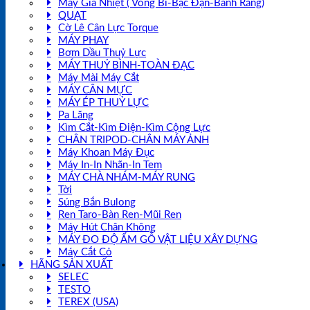
Máy Gia Nhiệt ( Vòng Bi-Bạc Đạn-Bánh Răng)
QUẠT
Cờ Lê Cân Lực Torque
MÁY PHAY
Bơm Dầu Thuỷ Lực
MÁY THUỶ BÌNH-TOÀN ĐẠC
Máy Mài Máy Cắt
MÁY CÂN MỰC
MÁY ÉP THUỶ LỰC
Pa Lăng
Kìm Cắt-Kìm Điện-Kìm Cộng Lực
CHÂN TRIPOD-CHÂN MÁY ẢNH
Máy Khoan Máy Đục
Máy In-In Nhãn-In Tem
MÁY CHÀ NHÁM-MÁY RUNG
Tời
Súng Bắn Bulong
Ren Taro-Bàn Ren-Mũi Ren
Máy Hút Chân Không
MÁY ĐO ĐỘ ẨM GỖ VẬT LIỆU XÂY DỰNG
Máy Cắt Cỏ
HÃNG SẢN XUẤT
SELEC
TESTO
TEREX (USA)