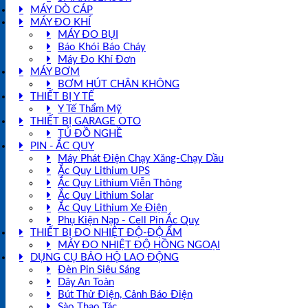
MÁY DÒ CÁP
MÁY ĐO KHÍ
MÁY ĐO BỤI
Báo Khói Báo Cháy
Máy Đo Khí Đơn
MÁY BƠM
BƠM HÚT CHÂN KHÔNG
THIẾT BỊ Y TẾ
Y Tế Thẩm Mỹ
THIẾT BỊ GARAGE OTO
TỦ ĐỒ NGHỀ
PIN - ẮC QUY
Máy Phát Điện Chạy Xăng-Chạy Dầu
Ắc Quy Lithium UPS
Ắc Quy Lithium Viễn Thông
Ắc Quy Lithium Solar
Ắc Quy Lithium Xe Điện
Phụ Kiện Nạp - Cell Pin Ắc Quy
THIẾT BỊ ĐO NHIỆT ĐỘ-ĐỘ ẨM
MÁY ĐO NHIỆT ĐỘ HỒNG NGOẠI
DỤNG CỤ BẢO HỘ LAO ĐỘNG
Đèn Pin Siêu Sáng
Dây An Toàn
Bút Thử Điện, Cảnh Báo Điện
Sào Thao Tác