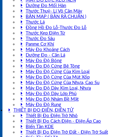
MÁY ĐO LỰC KÉO NÉN
Dưỡng Đo Mối Hàn
Thước Thuỷ- Li Vô Cân Máy
BÀN MAP ( BÀN RÀ CHUẨN )
Thước Lá
Đồng Hồ Đo Lỗ-Thước Đo Lỗ
Thước Kẹp Điện Tử
Thước Đo Sâu
Panme Cơ Khí
Máy Đo Khoảng Cách
Dưỡng Đo - Căn Lá
Máy Đo Độ Bóng
Máy Đo Độ Cứng Bê Tông
Máy Đo Độ Cứng Của Kim Loại
Máy Đo Độ Cứng Của Mút Xốp
Máy Đo Độ Cứng Của Nhựa, Cao Su
Máy Đo Độ Dày Kim Loại, Nhựa
Máy Đo Độ Dày Lớp Phủ
Máy Đo Độ Nhám Bề Mặt
Máy Đo Độ Rung
THIẾT BỊ ĐO ĐIỆN, ĐIỆN TỬ
Thiết Bị Đo Điện Trở Nhỏ
Thiết Bị Đo Cách Điện - Điện Áp Cao
Biến Tần KDE
Thiết Bị Đo Điện Trở Đất - Điện Trở Suất