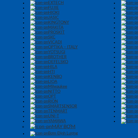
EXTECH
FUJIE
HIOKI
JASIC
KINGTONY
MAKITA
PROSKIT
SKC
VICADI
OPTIKA – ITALY
YOTSUGI
BROTHER
DEFELSKO
HILA
HTI
KENBO
LIOA
Milwaukee
NITTO
OPT
RION
SMARTSENSOR
TENMART
UNI-T
YAMAWA
MÁY BƠM
Bơm Định Lượng