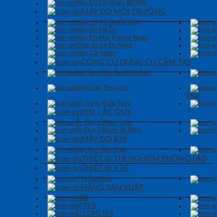
Máy Đo Độ Nhám Bề Mặt
MÁY ĐO MÔI TRƯỜNG
Khúc Xạ Kế Đo Độ Mặn
Máy Đo Độ Ồn
Máy Đo Môi Trường Nước
Khúc Xạ Kế Đo Ngọt
Máy Cất Nước
CÔNG CỤ DỤNG CỤ CẦM TAY
Ren Taro-Bàn Ren-Mũi Ren
Bơm Dầu Thuỷ Lực
Răng)
Bộ Tròng Khẩu Tuýp
PIN – ẮC QUY
Ắc Quy Lithium Solar
Ắc Quy Lithium Xe Điện
MÁY ĐO KHÍ
Báo Khói Báo Cháy
THIẾT BỊ THÍ NGHIỆM PHÒNG LAB
THIẾT BỊ Y TẾ
Y Tế Gia Đình
HÃNG SẢN XUẤT
ABB
ATTEN
ELCOMETER