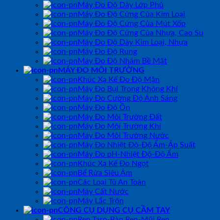
Máy Đo Độ Dày Lớp Phủ
Máy Đo Độ Cứng Của Kim Loại
Máy Đo Độ Cứng Của Mút Xốp
Máy Đo Độ Cứng Của Nhựa, Cao Su
Máy Đo Độ Dày Kim Loại, Nhựa
Máy Đo Độ Rung
Máy Đo Độ Nhám Bề Mặt
MÁY ĐO MÔI TRƯỜNG
Khúc Xạ Kế Đo Độ Mặn
Máy Đo Bụi Trong Không Khí
Máy Đo Cường Độ Ánh Sáng
Máy Đo Độ Ồn
Máy Đo Môi Trường Đất
Máy Đo Môi Trường Khí
Máy Đo Môi Trường Nước
Máy Đo Nhiệt Độ-Độ Ẩm-Áp Suất
Máy Đo pH-Nhiệt Độ-Độ Ẩm
Khúc Xạ Kế Đo Ngọt
Bể Rửa Siêu Âm
Các Loại Tủ An Toàn
Máy Cất Nước
Máy Lắc Trộn
CÔNG CỤ DỤNG CỤ CẦM TAY
Ren Taro-Bàn Ren-Mũi Ren