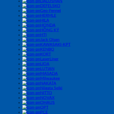
DALUSHAN
DEFELSKO
Geo-Fennel
HERMLE
HILA
HONDA
HỒNG KÝ
HTI
Jack Olsen
KAWASAKI-KPT
KENBO
KORT
LaserLiner
LIOA
LUTIAN
MASADA
Milwaukee
NAKATA
Niigata Seiki
NITTO
NOVAX
OHAUS
OPT
PCE