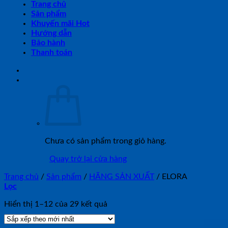
Trang chủ
Sản phẩm
Khuyến mãi Hot
Hướng dẫn
Bảo hành
Thanh toán
Chưa có sản phẩm trong giỏ hàng.
Quay trở lại cửa hàng
Trang chủ
/
Sản phẩm
/
HÃNG SẢN XUẤT
/
ELORA
Lọc
Đã
Hiển thị 1–12 của 29 kết quả
sắp
xếp