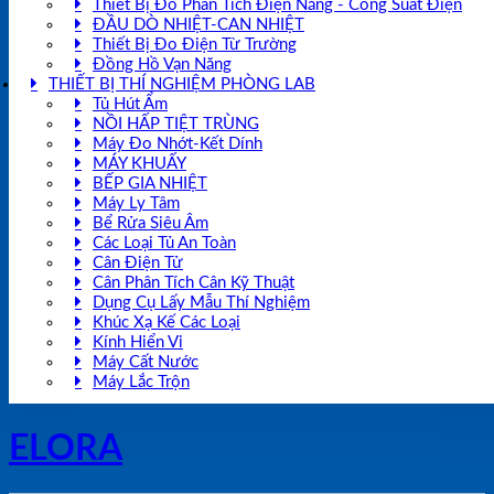
Thiết Bị Đo Phân Tích Điện Năng - Công Suất Điện
ĐẦU DÒ NHIỆT-CAN NHIỆT
Thiết Bị Đo Điện Từ Trường
Đồng Hồ Vạn Năng
THIẾT BỊ THÍ NGHIỆM PHÒNG LAB
Tủ Hút Ẩm
NỒI HẤP TIỆT TRÙNG
Máy Đo Nhớt-Kết Dính
MÁY KHUẤY
BẾP GIA NHIỆT
Máy Ly Tâm
Bể Rửa Siêu Âm
Các Loại Tủ An Toàn
Cân Điện Tử
Cân Phân Tích Cân Kỹ Thuật
Dụng Cụ Lấy Mẫu Thí Nghiệm
Khúc Xạ Kế Các Loại
Kính Hiển Vi
Máy Cất Nước
Máy Lắc Trộn
ELORA