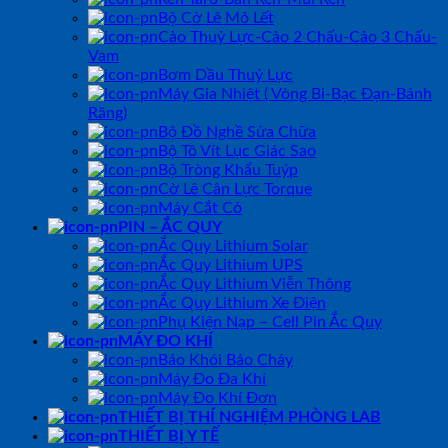
Bộ Cờ Lê Mỏ Lết
Cảo Thuỷ Lực-Cảo 2 Chấu-Cảo 3 Chấu-
Vam
Bơm Dầu Thuỷ Lực
Máy Gia Nhiệt ( Vòng Bi-Bạc Đạn-Bánh
Răng)
Bộ Đồ Nghề Sửa Chữa
Bộ Tô Vít Lục Giác Sao
Bộ Tròng Khẩu Tuýp
Cờ Lê Cân Lực Torque
Máy Cắt Cỏ
PIN – ẮC QUY
Ắc Quy Lithium Solar
Ắc Quy Lithium UPS
Ắc Quy Lithium Viễn Thông
Ắc Quy Lithium Xe Điện
Phụ Kiện Nạp – Cell Pin Ắc Quy
MÁY ĐO KHÍ
Báo Khói Báo Cháy
Máy Đo Đa Khí
Máy Đo Khí Đơn
THIẾT BỊ THÍ NGHIỆM PHÒNG LAB
THIẾT BỊ Y TẾ