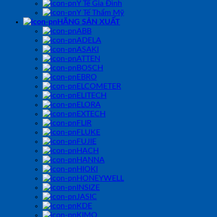
Y Tế Gia Đình
Y Tế Thẩm Mỹ
HÃNG SẢN XUẤT
ABB
ADELA
ASAKI
ATTEN
BOSCH
EBRO
ELCOMETER
ELITECH
ELORA
EXTECH
FLIR
FLUKE
FUJIE
HACH
HANNA
HIOKI
HONEYWELL
INSIZE
JASIC
KDE
KIMO