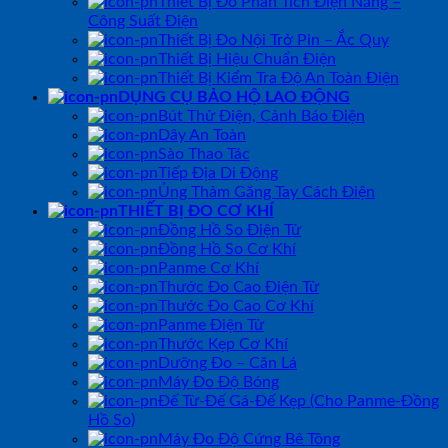
Thiết Bị Đo Phân Tích Điện Năng –
Công Suất Điện
Thiết Bị Đo Nội Trở Pin – Ắc Quy
Thiết Bị Hiệu Chuẩn Điện
Thiết Bị Kiểm Tra Độ An Toàn Điện
DỤNG CỤ BẢO HỘ LAO ĐỘNG
Bút Thử Điện, Cảnh Báo Điện
Dây An Toàn
Sào Thao Tác
Tiếp Địa Di Động
Ủng Thảm Găng Tay Cách Điện
THIẾT BỊ ĐO CƠ KHÍ
Đồng Hồ So Điện Tử
Đồng Hồ So Cơ Khí
Panme Cơ Khí
Thước Đo Cao Điện Tử
Thước Đo Cao Cơ Khí
Panme Điện Tử
Thước Kẹp Cơ Khí
Dưỡng Đo – Căn Lá
Máy Đo Độ Bóng
Đế Từ-Đế Gá-Đế Kẹp (Cho Panme-Đồng
Hồ So)
Máy Đo Độ Cứng Bê Tông