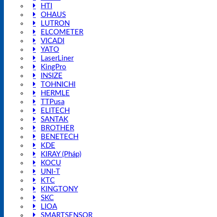
HTI
OHAUS
LUTRON
ELCOMETER
VICADI
YATO
LaserLiner
KingPro
INSIZE
TOHNICHI
HERMLE
TTPusa
ELITECH
SANTAK
BROTHER
BENETECH
KDE
KIRAY (Pháp)
KOCU
UNI-T
KTC
KINGTONY
SKC
LIOA
SMARTSENSOR