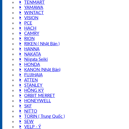
TENMART
YAMAWA
WINTACT
VISION
PCE
HACH
CAMRY
RION
RIKEN ( Nhật Bản )
HANNA
NAKATA
Niigata Seiki
HONDA
KANON (Nhật Bản)
FUJIHAIA
ATTEN
STANLEY
HỒNG KÝ
ORBIT MERRET
HONEYWELL
SKF
NITTO
TORIN ( Trung Quốc )
SEW
VELP - Ý