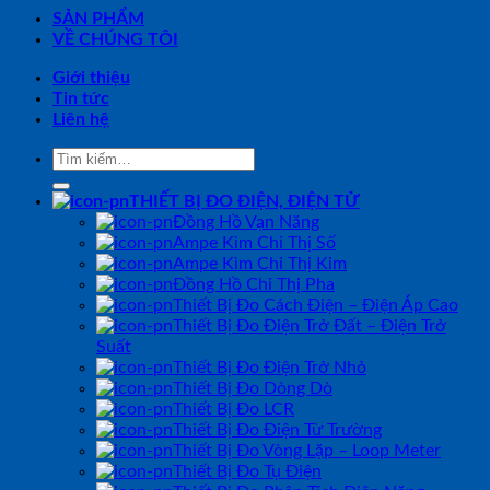
SẢN PHẨM
VỀ CHÚNG TÔI
Giới thiệu
Tin tức
Liên hệ
Tìm
kiếm:
THIẾT BỊ ĐO ĐIỆN, ĐIỆN TỬ
Đồng Hồ Vạn Năng
Ampe Kìm Chỉ Thị Số
Ampe Kìm Chỉ Thị Kim
Đồng Hồ Chỉ Thị Pha
Thiết Bị Đo Cách Điện – Điện Áp Cao
Thiết Bị Đo Điện Trở Đất – Điện Trở
Suất
Thiết Bị Đo Điện Trở Nhỏ
Thiết Bị Đo Dòng Dò
Thiết Bị Đo LCR
Thiết Bị Đo Điện Từ Trường
Thiết Bị Đo Vòng Lặp – Loop Meter
Thiết Bị Đo Tụ Điện