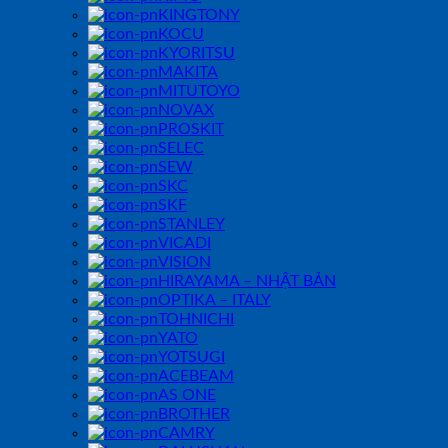
KINGTONY
KOCU
KYORITSU
MAKITA
MITUTOYO
NOVAX
PROSKIT
SELEC
SEW
SKC
SKF
STANLEY
VICADI
VISION
HIRAYAMA – NHẬT BẢN
OPTIKA – ITALY
TOHNICHI
YATO
YOTSUGI
ACEBEAM
AS ONE
BROTHER
CAMRY