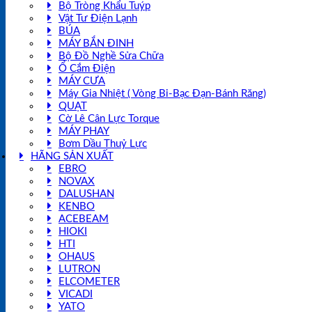
Bộ Tròng Khẩu Tuýp
Vật Tư Điện Lạnh
BÚA
MÁY BẮN ĐINH
Bộ Đồ Nghề Sửa Chữa
Ổ Cắm Điện
MÁY CƯA
Máy Gia Nhiệt ( Vòng Bi-Bạc Đạn-Bánh Răng)
QUẠT
Cờ Lê Cân Lực Torque
MÁY PHAY
Bơm Dầu Thuỷ Lực
HÃNG SẢN XUẤT
EBRO
NOVAX
DALUSHAN
KENBO
ACEBEAM
HIOKI
HTI
OHAUS
LUTRON
ELCOMETER
VICADI
YATO