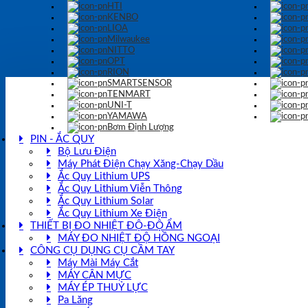
HTI
KENBO
LIOA
Milwaukee
NITTO
OPT
RION
SMARTSENSOR
TENMART
UNI-T
YAMAWA
Bơm Định Lượng
PIN - ẮC QUY
Bộ Lưu Điện
Máy Phát Điện Chạy Xăng-Chạy Dầu
Ắc Quy Lithium UPS
Ắc Quy Lithium Viễn Thông
Ắc Quy Lithium Solar
Ắc Quy Lithium Xe Điện
THIẾT BỊ ĐO NHIỆT ĐỘ-ĐỘ ẨM
MÁY ĐO NHIỆT ĐỘ HỒNG NGOẠI
CÔNG CỤ DỤNG CỤ CẦM TAY
Máy Mài Máy Cắt
MÁY CÂN MỰC
MÁY ÉP THUỶ LỰC
Pa Lăng