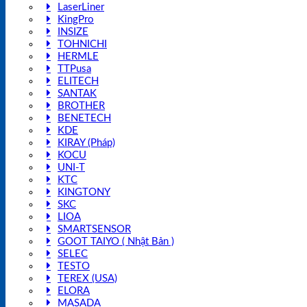
LaserLiner
KingPro
INSIZE
TOHNICHI
HERMLE
TTPusa
ELITECH
SANTAK
BROTHER
BENETECH
KDE
KIRAY (Pháp)
KOCU
UNI-T
KTC
KINGTONY
SKC
LIOA
SMARTSENSOR
GOOT TAIYO ( Nhật Bản )
SELEC
TESTO
TEREX (USA)
ELORA
MASADA