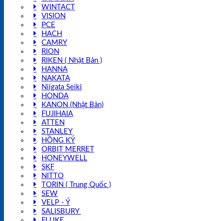
WINTACT
VISION
PCE
HACH
CAMRY
RION
RIKEN ( Nhật Bản )
HANNA
NAKATA
Niigata Seiki
HONDA
KANON (Nhật Bản)
FUJIHAIA
ATTEN
STANLEY
HỒNG KÝ
ORBIT MERRET
HONEYWELL
SKF
NITTO
TORIN ( Trung Quốc )
SEW
VELP - Ý
SALISBURY
FLUKE