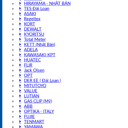
HIRAYAMA - NHẬT BẢN
TES Đài Loan
ASAKI
Regeltex
KORT
DEWALT
KYORITSU
Total Meter
KETT (Nhật Bản)
ADELA
KAWASAKI-KPT
HUATEC
FLIR
Jack Olsen
OPT
DER EE ( Đài Loan )
MITUTOYO
VALUE
LUTIAN
GAS CLIP (Mỹ)
ABB
OPTIKA - ITALY
FUJIE
TENMART
YAMAWA