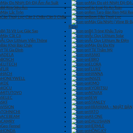
Máy Đo Nhiệt Độ-Độ Ẩm-Áp Suất
Máy Đo pH-Nhiệt Độ-Độ
Bể Rửa Siêu Âm
Các Loại Tủ An Toàn
Máy Lắc Trộn
Ren Taro-Bàn Ren-Mũi Re
Cảo Thuỷ Lực-Cảo 2 Chấu-Cảo 3 Chấu-
Bơm Dầu Thuỷ Lực
Máy Gia Nhiệt ( Vòng Bi-
Răng)
Bộ Tô Vít Lục Giác Sao
Bộ Tròng Khẩu Tuýp
Máy Cắt Cỏ
Ắc Quy Lithium Solar
Ắc Quy Lithium Viễn Thông
Ắc Quy Lithium Xe Điện
Báo Khói Báo Cháy
Máy Đo Đa Khí
Y Tế Gia Đình
Y Tế Thẩm Mỹ
ADELA
ASAKI
BOSCH
EBRO
ELITECH
ELORA
FLIR
FLUKE
HACH
HANNA
HONEYWELL
INSIZE
KDE
KIMO
KOCU
KYORITSU
MITUTOYO
NOVAX
SELEC
SEW
SKF
STANLEY
VISION
HIRAYAMA – NHẬT BẢN
TOHNICHI
YATO
ACEBEAM
AS ONE
CAMRY
DALUSHAN
Geo-Fennel
HERMLE
HONDA
HỒNG KÝ