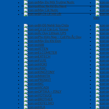
Máy Đo Môi Trường Nước
Khúc Xạ Kế Đo Ngọt
Máy Cất Nước
Bộ Cờ Lê Mỏ Lết
Vam
Bộ Đồ Nghề Sửa Chữa
Cờ Lê Cân Lực Torque
Ắc Quy Lithium UPS
Phụ Kiện Nạp – Cell Pin Ắc Quy
Máy Đo Khí Đơn
ABB
ATTEN
ELCOMETER
EXTECH
FUJIE
HIOKI
JASIC
KINGTONY
MAKITA
PROSKIT
SKC
VICADI
OPTIKA – ITALY
YOTSUGI
BROTHER
DEFELSKO
HILA