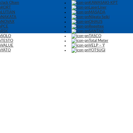
Jack Olsen
KAWASAKI-KPT
KORT
LaserLiner
LUTIAN
MASADA
NAKATA
Niigata Seiki
NOVAX
OHAUS
PCE
Regeltex
RSK
SANTAK
SOLO
TASCO
TESTO
Total Meter
VALUE
VELP – Ý
YATO
YOTSUGI