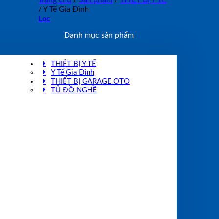
Trang chủ
/
Sản phẩm
/
THIẾT BỊ Y TẾ
/
Y Tế Gia Đình
Lọc
Danh mục sản phẩm
THIẾT BỊ Y TẾ
Y Tế Gia Đình
THIẾT BỊ GARAGE OTO
TỦ ĐỒ NGHỀ