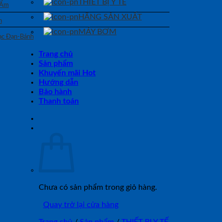
THIẾT BỊ Y TẾ
 Ẩm
HÃNG SẢN XUẤT
n
MÁY BƠM
Bạc Đạn-Bánh
Trang chủ
Sản phẩm
Khuyến mãi Hot
Hướng dẫn
Bảo hành
Thanh toán
Chưa có sản phẩm trong giỏ hàng.
Quay trở lại cửa hàng