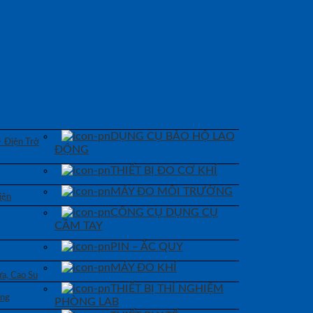
DỤNG CỤ BẢO HỘ LAO
– Điện Trở
ĐỘNG
THIẾT BỊ ĐO CƠ KHÍ
MÁY ĐO MÔI TRƯỜNG
iện
CÔNG CỤ DỤNG CỤ
CẦM TAY
PIN – ẮC QUY
MÁY ĐO KHÍ
a, Cao Su
THIẾT BỊ THÍ NGHIỆM
áng
PHÒNG LAB