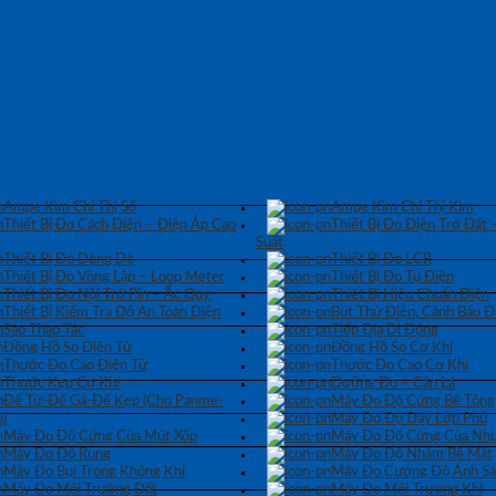
Ampe Kìm Chỉ Thị Số
Ampe Kìm Chỉ Thị Kim
Thiết Bị Đo Cách Điện – Điện Áp Cao
Thiết Bị Đo Điện Trở Đất 
Suất
Thiết Bị Đo Dòng Dò
Thiết Bị Đo LCR
Thiết Bị Đo Vòng Lặp – Loop Meter
Thiết Bị Đo Tụ Điện
Thiết Bị Đo Nội Trở Pin – Ắc Quy
Thiết Bị Hiệu Chuẩn Điện
Thiết Bị Kiểm Tra Độ An Toàn Điện
Bút Thử Điện, Cảnh Báo Đ
Sào Thao Tác
Tiếp Địa Di Động
Đồng Hồ So Điện Tử
Đồng Hồ So Cơ Khí
Thước Đo Cao Điện Tử
Thước Đo Cao Cơ Khí
Thước Kẹp Cơ Khí
Dưỡng Đo – Căn Lá
Đế Từ-Đế Gá-Đế Kẹp (Cho Panme-
Máy Đo Độ Cứng Bê Tông
)
Máy Đo Độ Dày Lớp Phủ
Máy Đo Độ Cứng Của Mút Xốp
Máy Đo Độ Cứng Của Nhự
Máy Đo Độ Rung
Máy Đo Độ Nhám Bề Mặt
Máy Đo Bụi Trong Không Khí
Máy Đo Cường Độ Ánh S
Máy Đo Môi Trường Đất
Máy Đo Môi Trường Khí