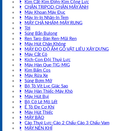
Kìm Cắt-Kìm Điện-Kìm Cộng Lực
CHÂN TRIPOD-CHÂN MÁY ẢNH
Máy Khoan Máy Đục
Máy In-In Nhãn-In Tem
MÁY CHÀ NHÁM-MÁY RUNG
Tời
Súng Bắn Bulong
Ren Taro-Bàn Ren-Mũi Ren
Máy Hút Chân Không
MÁY ĐO ĐỘ ẨM GỖ VẬT LIỆU XÂY DỰNG
Máy Cắt Cỏ
Kích-Con Đội Thuỷ Lực
Máy Hàn Que-TIG-MIG
Kìm Bấm Cos
Máy Rửa Xe
Súng Bơm Mỡ
Bộ Tô Vít Lục Giác Sao
Máy Hàn Thiếc-Máy Khò
Máy Hút Bụi
Bộ Cờ Lê Mỏ Lết
Ê Tô Đe Cơ Khí
Máy Hút Thiếc
MÁY BÀO
Cảo Thuỷ Lực-Cảo 2 Chấu-Cảo 3 Chấu-Vam
MÁY NÉN KHÍ