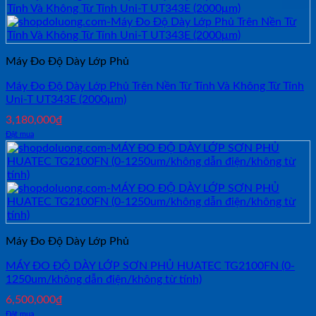
Máy Đo Độ Dày Lớp Phủ
Máy Đo Độ Dày Lớp Phủ Trên Nền Từ Tính Và Không Từ Tính
Uni-T UT343E (2000μm)
3,180,000
₫
Đặt mua
Máy Đo Độ Dày Lớp Phủ
MÁY ĐO ĐỘ DÀY LỚP SƠN PHỦ HUATEC TG2100FN (0-
1250um/không dẫn điện/không từ tính)
6,500,000
₫
Đặt mua