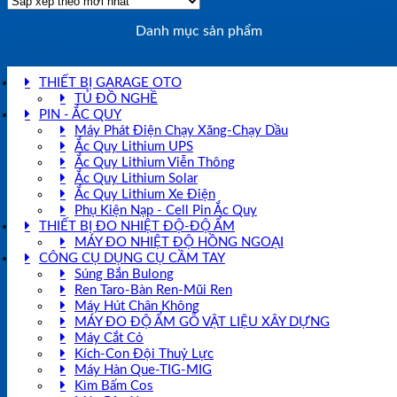
xếp
theo
Danh mục sản phẩm
mới
nhất
THIẾT BỊ GARAGE OTO
TỦ ĐỒ NGHỀ
PIN - ẮC QUY
Máy Phát Điện Chạy Xăng-Chạy Dầu
Ắc Quy Lithium UPS
Ắc Quy Lithium Viễn Thông
Ắc Quy Lithium Solar
Ắc Quy Lithium Xe Điện
Phụ Kiện Nạp - Cell Pin Ắc Quy
THIẾT BỊ ĐO NHIỆT ĐỘ-ĐỘ ẨM
MÁY ĐO NHIỆT ĐỘ HỒNG NGOẠI
CÔNG CỤ DỤNG CỤ CẦM TAY
Súng Bắn Bulong
Ren Taro-Bàn Ren-Mũi Ren
Máy Hút Chân Không
MÁY ĐO ĐỘ ẨM GỖ VẬT LIỆU XÂY DỰNG
Máy Cắt Cỏ
Kích-Con Đội Thuỷ Lực
Máy Hàn Que-TIG-MIG
Kìm Bấm Cos