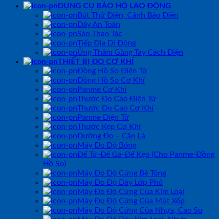
DỤNG CỤ BẢO HỘ LAO ĐỘNG
Bút Thử Điện, Cảnh Báo Điện
Dây An Toàn
Sào Thao Tác
Tiếp Địa Di Động
Ủng Thảm Găng Tay Cách Điện
THIẾT BỊ ĐO CƠ KHÍ
Đồng Hồ So Điện Tử
Đồng Hồ So Cơ Khí
Panme Cơ Khí
Thước Đo Cao Điện Tử
Thước Đo Cao Cơ Khí
Panme Điện Tử
Thước Kẹp Cơ Khí
Dưỡng Đo – Căn Lá
Máy Đo Độ Bóng
Đế Từ-Đế Gá-Đế Kẹp (Cho Panme-Đồng
Hồ So)
Máy Đo Độ Cứng Bê Tông
Máy Đo Độ Dày Lớp Phủ
Máy Đo Độ Cứng Của Kim Loại
Máy Đo Độ Cứng Của Mút Xốp
Máy Đo Độ Cứng Của Nhựa, Cao Su