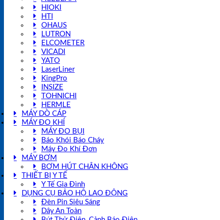
HIOKI
HTI
OHAUS
LUTRON
ELCOMETER
VICADI
YATO
LaserLiner
KingPro
INSIZE
TOHNICHI
HERMLE
MÁY DÒ CÁP
MÁY ĐO KHÍ
MÁY ĐO BỤI
Báo Khói Báo Cháy
Máy Đo Khí Đơn
MÁY BƠM
BƠM HÚT CHÂN KHÔNG
THIẾT BỊ Y TẾ
Y Tế Gia Đình
DỤNG CỤ BẢO HỘ LAO ĐỘNG
Đèn Pin Siêu Sáng
Dây An Toàn
Bút Thử Điện, Cảnh Báo Điện