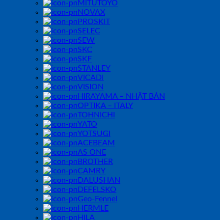
MITUTOYO
NOVAX
PROSKIT
SELEC
SEW
SKC
SKF
STANLEY
VICADI
VISION
HIRAYAMA – NHẬT BẢN
OPTIKA – ITALY
TOHNICHI
YATO
YOTSUGI
ACEBEAM
AS ONE
BROTHER
CAMRY
DALUSHAN
DEFELSKO
Geo-Fennel
HERMLE
HILA