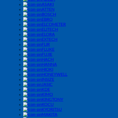
ASAKI
ATTEN
BOSCH
EBRO
ELCOMETER
ELITECH
ELORA
EXTECH
FLIR
FLUKE
FUJIE
HACH
HANNA
HIOKI
HONEYWELL
INSIZE
JASIC
KDE
KIMO
KINGTONY
KOCU
KYORITSU
MAKITA