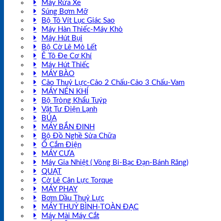
Máy Rửa Xe
Súng Bơm Mỡ
Bộ Tô Vít Lục Giác Sao
Máy Hàn Thiếc-Máy Khò
Máy Hút Bụi
Bộ Cờ Lê Mỏ Lết
Ê Tô Đe Cơ Khí
Máy Hút Thiếc
MÁY BÀO
Cảo Thuỷ Lực-Cảo 2 Chấu-Cảo 3 Chấu-Vam
MÁY NÉN KHÍ
Bộ Tròng Khẩu Tuýp
Vật Tư Điện Lạnh
BÚA
MÁY BẮN ĐINH
Bộ Đồ Nghề Sửa Chữa
Ổ Cắm Điện
MÁY CƯA
Máy Gia Nhiệt ( Vòng Bi-Bạc Đạn-Bánh Răng)
QUẠT
Cờ Lê Cân Lực Torque
MÁY PHAY
Bơm Dầu Thuỷ Lực
MÁY THUỶ BÌNH-TOÀN ĐẠC
Máy Mài Máy Cắt