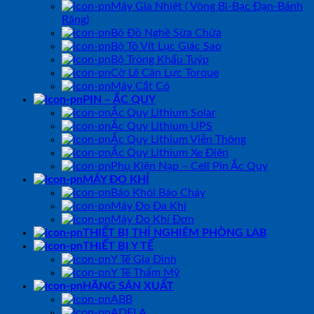
Máy Gia Nhiệt ( Vòng Bi-Bạc Đạn-Bánh
Răng)
Bộ Đồ Nghề Sửa Chữa
Bộ Tô Vít Lục Giác Sao
Bộ Tròng Khẩu Tuýp
Cờ Lê Cân Lực Torque
Máy Cắt Cỏ
PIN – ẮC QUY
Ắc Quy Lithium Solar
Ắc Quy Lithium UPS
Ắc Quy Lithium Viễn Thông
Ắc Quy Lithium Xe Điện
Phụ Kiện Nạp – Cell Pin Ắc Quy
MÁY ĐO KHÍ
Báo Khói Báo Cháy
Máy Đo Đa Khí
Máy Đo Khí Đơn
THIẾT BỊ THÍ NGHIỆM PHÒNG LAB
THIẾT BỊ Y TẾ
Y Tế Gia Đình
Y Tế Thẩm Mỹ
HÃNG SẢN XUẤT
ABB
ADELA