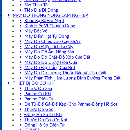
Sào Thao Tác
Tiếp Địa Di Động
MÁY ĐO TRONG NÔNG LÂM NGHIỆP
Khúc Xạ Kế Đo Ngọt
Kính Hiển Vi Chuyên Dụng
Máy Bóc Vỏ
Máy Đếm Hạt Tự Động
Máy Đo Chiều Cao Cây Đứng
Máy Đo Điện Tích Lá Cây
Máy Đo Độ Ẩm Nông Sản
Máy Đo Độ Chặt-Độ Xốp Của Đất
Máy Đo Độ Cứng Hoa Quả
Máy Đo Độ Trắng Của Bột
Máy Đo Dư Lượng Thuốc Bảo Vệ Thực Vật
Máy Phân Tích Hàm Lượng Dinh Dưỡng Trong Đất
THIẾT BỊ ĐO CƠ KHÍ
Thước Đo Sâu
Panme Cơ Khí
Panme Điện Tử
Đế Từ-Đế Gá-Đế Kẹp (Cho Panme-Đồng Hồ So)
Thước Đo Góc
Đồng Hồ So Cơ Khí
Thước Đo Cao Cơ Khí
Đồng Hồ So Điện Tử