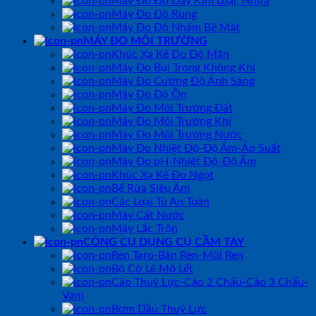
Máy Đo Độ Dày Kim Loại, Nhựa
Máy Đo Độ Rung
Máy Đo Độ Nhám Bề Mặt
MÁY ĐO MÔI TRƯỜNG
Khúc Xạ Kế Đo Độ Mặn
Máy Đo Bụi Trong Không Khí
Máy Đo Cường Độ Ánh Sáng
Máy Đo Độ Ồn
Máy Đo Môi Trường Đất
Máy Đo Môi Trường Khí
Máy Đo Môi Trường Nước
Máy Đo Nhiệt Độ-Độ Ẩm-Áp Suất
Máy Đo pH-Nhiệt Độ-Độ Ẩm
Khúc Xạ Kế Đo Ngọt
Bể Rửa Siêu Âm
Các Loại Tủ An Toàn
Máy Cất Nước
Máy Lắc Trộn
CÔNG CỤ DỤNG CỤ CẦM TAY
Ren Taro-Bàn Ren-Mũi Ren
Bộ Cờ Lê Mỏ Lết
Cảo Thuỷ Lực-Cảo 2 Chấu-Cảo 3 Chấu-
Vam
Bơm Dầu Thuỷ Lực