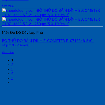
Xem thêm
Máy Đo Độ Dày Lớp Phủ
BỘ THỬ ĐỘ BÁM DÍNH ELCOMETER F10713348-6 (0-
60μm/0-2.4mils)
Xem thêm
1
2
3
4
5