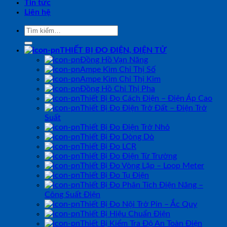
Tin tức
Liên hệ
Tìm
kiếm:
THIẾT BỊ ĐO ĐIỆN, ĐIỆN TỬ
Đồng Hồ Vạn Năng
Ampe Kìm Chỉ Thị Số
Ampe Kìm Chỉ Thị Kim
Đồng Hồ Chỉ Thị Pha
Thiết Bị Đo Cách Điện – Điện Áp Cao
Thiết Bị Đo Điện Trở Đất – Điện Trở
Suất
Thiết Bị Đo Điện Trở Nhỏ
Thiết Bị Đo Dòng Dò
Thiết Bị Đo LCR
Thiết Bị Đo Điện Từ Trường
Thiết Bị Đo Vòng Lặp – Loop Meter
Thiết Bị Đo Tụ Điện
Thiết Bị Đo Phân Tích Điện Năng –
Công Suất Điện
Thiết Bị Đo Nội Trở Pin – Ắc Quy
Thiết Bị Hiệu Chuẩn Điện
Thiết Bị Kiểm Tra Độ An Toàn Điện