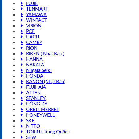
FUJIE
TENMART
YAMAWA
WINTACT
VISION
PCE
HACH
CAMRY
RION
RIKEN ( Nhật Bản )
HANNA
NAKATA
Niigata Seiki
HONDA
KANON (Nhật Bản)
FUJIHAIA
ATTEN
STANLEY
HỒNG KÝ
ORBIT MERRET
HONEYWELL
SKF
NITTO
TORIN ( Trung Quốc )
SEW