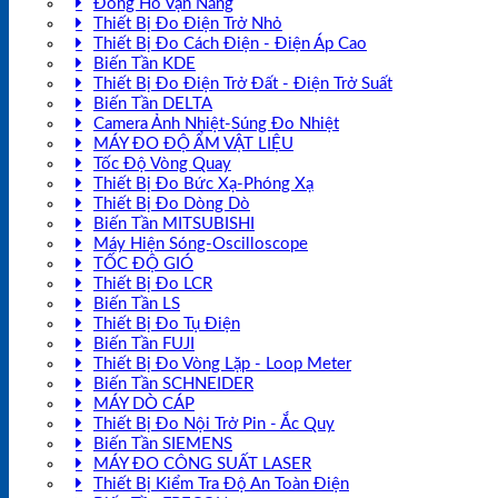
Đồng Hồ Vạn Năng
Thiết Bị Đo Điện Trở Nhỏ
Thiết Bị Đo Cách Điện - Điện Áp Cao
Biến Tần KDE
Thiết Bị Đo Điện Trở Đất - Điện Trở Suất
Biến Tần DELTA
Camera Ảnh Nhiệt-Súng Đo Nhiệt
MÁY ĐO ĐỘ ẨM VẬT LIỆU
Tốc Độ Vòng Quay
Thiết Bị Đo Bức Xạ-Phóng Xạ
Thiết Bị Đo Dòng Dò
Biến Tần MITSUBISHI
Máy Hiện Sóng-Oscilloscope
TỐC ĐỘ GIÓ
Thiết Bị Đo LCR
Biến Tần LS
Thiết Bị Đo Tụ Điện
Biến Tần FUJI
Thiết Bị Đo Vòng Lặp - Loop Meter
Biến Tần SCHNEIDER
MÁY DÒ CÁP
Thiết Bị Đo Nội Trở Pin - Ắc Quy
Biến Tần SIEMENS
MÁY ĐO CÔNG SUẤT LASER
Thiết Bị Kiểm Tra Độ An Toàn Điện