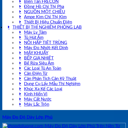
Biến Tần FRECON
Đồng Hồ Chỉ Thị Pha
NGUỒN MỘT CHIỀU
Ampe Kìm Chỉ Thị Kim
Thiết Bị Hiệu Chuẩn Điện
THIẾT BỊ THÍ NGHIỆM PHÒNG LAB
Máy Ly Tâm
Tủ Hút Ẩm
NỒI HẤP TIỆT TRÙNG
Máy Đo Nhớt-Kết Dính
MÁY KHUẤY
BẾP GIA NHIỆT
Bể Rửa Siêu Âm
Các Loại Tủ An Toàn
Cân Điện Tử
Cân Phân Tích Cân Kỹ Thuật
Dụng Cụ Lấy Mẫu Thí Nghiệm
Khúc Xạ Kế Các Loại
Kính Hiển Vi
Máy Cất Nước
Máy Lắc Trộn
Máy Đo Độ Dày Lớp Phủ