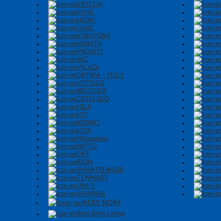
EXTECH
FUJIE
HIOKI
JASIC
KINGTONY
MAKITA
PROSKIT
SKC
VICADI
OPTIKA – ITALY
YOTSUGI
BROTHER
DEFELSKO
HILA
HTI
KENBO
LIOA
Milwaukee
NITTO
OPT
RION
SMARTSENSOR
TENMART
UNI-T
YAMAWA
MÁY BƠM
Bơm Định Lượng