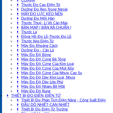
COMPA
Thước Đo Cao Điện Tử
Dưỡng Đo Ren Trong Ngoài
MÁY ĐO LỰC KÉO NÉN
Dưỡng Đo Mối Hàn
Thước Thuỷ- Li Vô Cân Máy
BÀN MAP ( BÀN RÀ CHUẨN )
Thước Lá
Đồng Hồ Đo Lỗ-Thước Đo Lỗ
Thước Kẹp Điện Tử
Máy Đo Khoảng Cách
Dưỡng Đo - Căn Lá
Máy Đo Độ Bóng
Máy Đo Độ Cứng Bê Tông
Máy Đo Độ Cứng Của Kim Loại
Máy Đo Độ Cứng Của Mút Xốp
Máy Đo Độ Cứng Của Nhựa, Cao Su
Máy Đo Độ Dày Kim Loại, Nhựa
Máy Đo Độ Dày Lớp Phủ
Máy Đo Độ Nhám Bề Mặt
Máy Đo Độ Rung
THIẾT BỊ ĐO ĐIỆN, ĐIỆN TỬ
Thiết Bị Đo Phân Tích Điện Năng - Công Suất Điện
ĐẦU DÒ NHIỆT-CAN NHIỆT
Thiết Bị Đo Điện Từ Trường