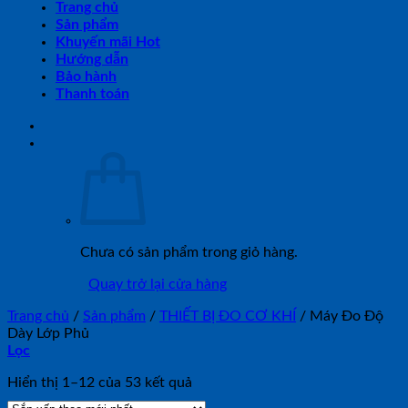
Trang chủ
Sản phẩm
Khuyến mãi Hot
Hướng dẫn
Bảo hành
Thanh toán
Chưa có sản phẩm trong giỏ hàng.
Quay trở lại cửa hàng
Trang chủ
/
Sản phẩm
/
THIẾT BỊ ĐO CƠ KHÍ
/
Máy Đo Độ
Dày Lớp Phủ
Lọc
Đã
Hiển thị 1–12 của 53 kết quả
sắp