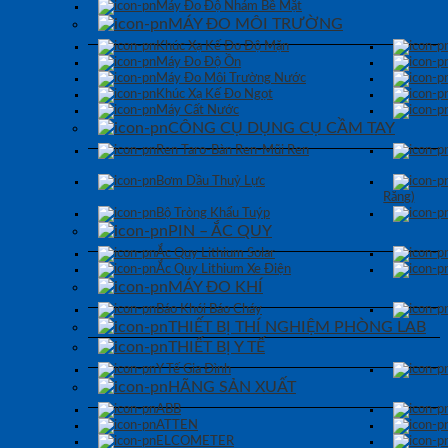
Máy Đo Độ Nhám Bề Mặt
MÁY ĐO MÔI TRƯỜNG
Khúc Xạ Kế Đo Độ Mặn
Máy Đo Độ Ồn
Máy Đo Môi Trường Nước
Khúc Xạ Kế Đo Ngọt
Máy Cất Nước
CÔNG CỤ DỤNG CỤ CẦM TAY
Ren Taro-Bàn Ren-Mũi Ren
Bơm Dầu Thuỷ Lực
Răng)
Bộ Tròng Khẩu Tuýp
PIN – ẮC QUY
Ắc Quy Lithium Solar
Ắc Quy Lithium Xe Điện
MÁY ĐO KHÍ
Báo Khói Báo Cháy
THIẾT BỊ THÍ NGHIỆM PHÒNG LAB
THIẾT BỊ Y TẾ
Y Tế Gia Đình
HÃNG SẢN XUẤT
ABB
ATTEN
ELCOMETER