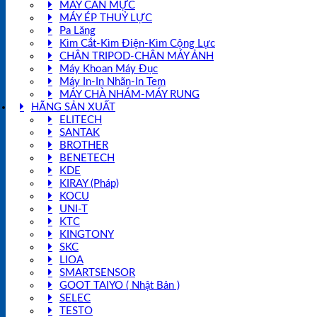
MÁY CÂN MỰC
MÁY ÉP THUỶ LỰC
Pa Lăng
Kìm Cắt-Kìm Điện-Kìm Cộng Lực
CHÂN TRIPOD-CHÂN MÁY ẢNH
Máy Khoan Máy Đục
Máy In-In Nhãn-In Tem
MÁY CHÀ NHÁM-MÁY RUNG
HÃNG SẢN XUẤT
ELITECH
SANTAK
BROTHER
BENETECH
KDE
KIRAY (Pháp)
KOCU
UNI-T
KTC
KINGTONY
SKC
LIOA
SMARTSENSOR
GOOT TAIYO ( Nhật Bản )
SELEC
TESTO