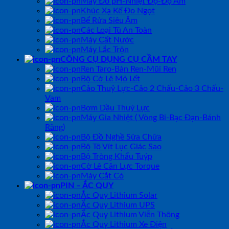
Máy Đo pH-Nhiệt Độ-Độ Ẩm
Khúc Xạ Kế Đo Ngọt
Bể Rửa Siêu Âm
Các Loại Tủ An Toàn
Máy Cất Nước
Máy Lắc Trộn
CÔNG CỤ DỤNG CỤ CẦM TAY
Ren Taro-Bàn Ren-Mũi Ren
Bộ Cờ Lê Mỏ Lết
Cảo Thuỷ Lực-Cảo 2 Chấu-Cảo 3 Chấu-
Vam
Bơm Dầu Thuỷ Lực
Máy Gia Nhiệt ( Vòng Bi-Bạc Đạn-Bánh
Răng)
Bộ Đồ Nghề Sửa Chữa
Bộ Tô Vít Lục Giác Sao
Bộ Tròng Khẩu Tuýp
Cờ Lê Cân Lực Torque
Máy Cắt Cỏ
PIN – ẮC QUY
Ắc Quy Lithium Solar
Ắc Quy Lithium UPS
Ắc Quy Lithium Viễn Thông
Ắc Quy Lithium Xe Điện