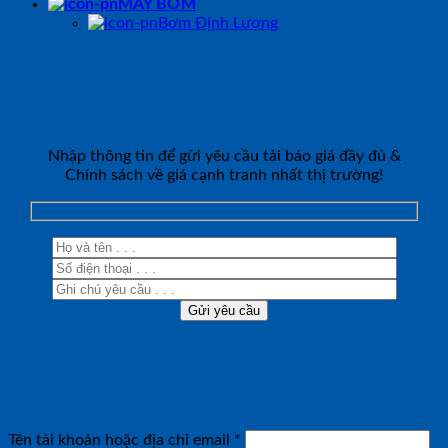
MÁY BƠM
Bơm Định Lượng
ĐĂNG KÝ TƯ VẤN
Nhập thông tin để gửi yêu cầu tải báo giá đầy đủ &
Chính sách về giá cạnh tranh nhất thị trường!
Đăng nhập
Bắt
Tên tài khoản hoặc địa chỉ email
*