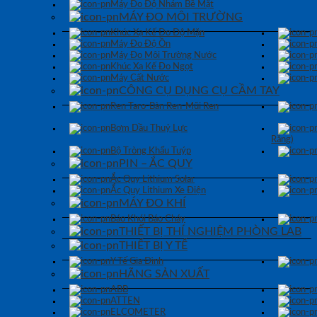
Máy Đo Độ Nhám Bề Mặt
MÁY ĐO MÔI TRƯỜNG
Khúc Xạ Kế Đo Độ Mặn
Máy Đo Độ Ồn
Máy Đo Môi Trường Nước
Khúc Xạ Kế Đo Ngọt
Máy Cất Nước
CÔNG CỤ DỤNG CỤ CẦM TAY
Ren Taro-Bàn Ren-Mũi Ren
Bơm Dầu Thuỷ Lực
Răng)
Bộ Tròng Khẩu Tuýp
PIN – ẮC QUY
Ắc Quy Lithium Solar
Ắc Quy Lithium Xe Điện
MÁY ĐO KHÍ
Báo Khói Báo Cháy
THIẾT BỊ THÍ NGHIỆM PHÒNG LAB
THIẾT BỊ Y TẾ
Y Tế Gia Đình
HÃNG SẢN XUẤT
ABB
ATTEN
ELCOMETER