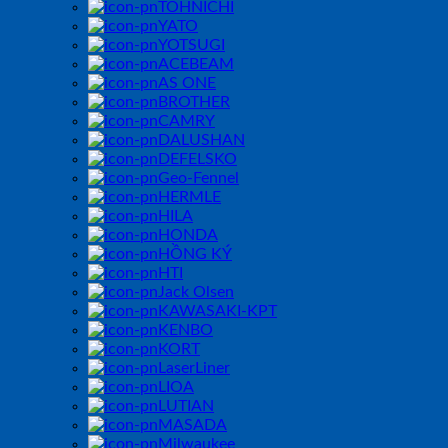
TOHNICHI
YATO
YOTSUGI
ACEBEAM
AS ONE
BROTHER
CAMRY
DALUSHAN
DEFELSKO
Geo-Fennel
HERMLE
HILA
HONDA
HỒNG KÝ
HTI
Jack Olsen
KAWASAKI-KPT
KENBO
KORT
LaserLiner
LIOA
LUTIAN
MASADA
Milwaukee