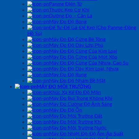
Panme Điện Tử
Thước Kẹp Cơ Khí
Dưỡng Đo – Căn Lá
Máy Đo Độ Bóng
Đế Từ-Đế Gá-Đế Kẹp (Cho Panme-Đồng
Hồ So)
Máy Đo Độ Cứng Bê Tông
Máy Đo Độ Dày Lớp Phủ
Máy Đo Độ Cứng Của Kim Loại
Máy Đo Độ Cứng Của Mút Xốp
Máy Đo Độ Cứng Của Nhựa, Cao Su
Máy Đo Độ Dày Kim Loại, Nhựa
Máy Đo Độ Rung
Máy Đo Độ Nhám Bề Mặt
MÁY ĐO MÔI TRƯỜNG
Khúc Xạ Kế Đo Độ Mặn
Máy Đo Bụi Trong Không Khí
Máy Đo Cường Độ Ánh Sáng
Máy Đo Độ Ồn
Máy Đo Môi Trường Đất
Máy Đo Môi Trường Khí
Máy Đo Môi Trường Nước
Máy Đo Nhiệt Độ-Độ Ẩm-Áp Suất