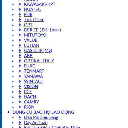
KAWASAKI-KPT
HUATEC
FLIR
Jack Olsen
OPT
DER EE ( Đài Loan )
MITUTOYO
VALUE
LUTIAN
GAS CLIP (Mỹ)
ABB
OPTIKA - ITALY
FUJIE
TENMART
YAMAWA
WINTACT
VISION
PCE
HACH
CAMRY
RION
DỤNG CỤ BẢO HỘ LAO ĐỘNG
Đèn Pin Siêu Sáng
Dây An Toàn
Bút Thử Điện, Cảnh Báo Điện