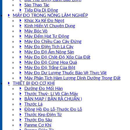
Sào Thao Tác
Tiếp Địa Di Động
MÁY ĐO TRONG NÔNG LÂM NGHIỆP
Khúc Xạ Kế Đo Ngọt
Kính Hiển Vi Chuyên Dụng
Máy Bóc Vỏ
Máy Đếm Hạt Tự Động
Máy Đo Chiều Cao Cây Đứng
Máy Đo Điện Tích Lá Cây
Máy Đo Độ Ẩm Nông Sản
Máy Đo Độ Chặt-Độ Xốp Của Đất
Máy Đo Độ Cứng Hoa Quả
Máy Đo Độ Trắng Của Bột
Máy Đo Dư Lượng Thuốc Bảo Vệ Thực Vật
Máy Phân Tích Hàm Lượng Dinh Dưỡng Trong Đất
THIẾT BỊ ĐO CƠ KHÍ
Dưỡng Đo Mối Hàn
Thước Thuỷ- Li Vô Cân Máy
BÀN MAP ( BÀN RÀ CHUẨN )
Thước Lá
Đồng Hồ Đo Lỗ-Thước Đo Lỗ
Thước Kẹp Điện Tử
Thước Đo Sâu
Panme Cơ Khí