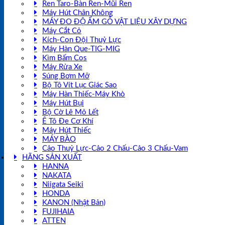
Ren Taro-Bàn Ren-Mũi Ren
Máy Hút Chân Không
MÁY ĐO ĐỘ ẨM GỖ VẬT LIỆU XÂY DỰNG
Máy Cắt Cỏ
Kích-Con Đội Thuỷ Lực
Máy Hàn Que-TIG-MIG
Kìm Bấm Cos
Máy Rửa Xe
Súng Bơm Mỡ
Bộ Tô Vít Lục Giác Sao
Máy Hàn Thiếc-Máy Khò
Máy Hút Bụi
Bộ Cờ Lê Mỏ Lết
Ê Tô Đe Cơ Khí
Máy Hút Thiếc
MÁY BÀO
Cảo Thuỷ Lực-Cảo 2 Chấu-Cảo 3 Chấu-Vam
HÃNG SẢN XUẤT
HANNA
NAKATA
Niigata Seiki
HONDA
KANON (Nhật Bản)
FUJIHAIA
ATTEN