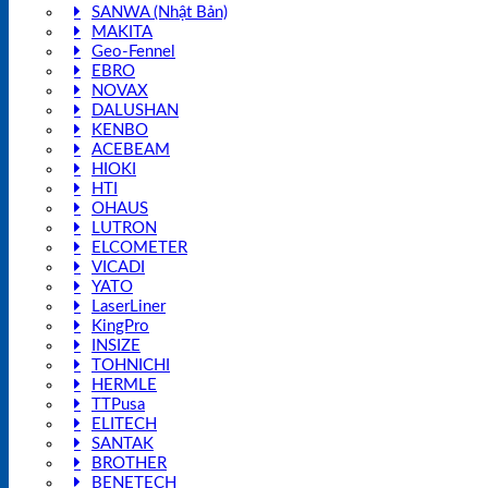
SANWA (Nhật Bản)
MAKITA
Geo-Fennel
EBRO
NOVAX
DALUSHAN
KENBO
ACEBEAM
HIOKI
HTI
OHAUS
LUTRON
ELCOMETER
VICADI
YATO
LaserLiner
KingPro
INSIZE
TOHNICHI
HERMLE
TTPusa
ELITECH
SANTAK
BROTHER
BENETECH