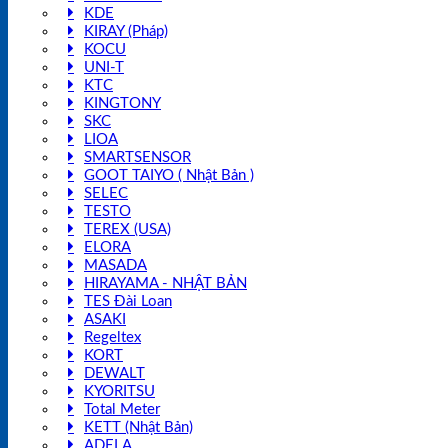
KDE
KIRAY (Pháp)
KOCU
UNI-T
KTC
KINGTONY
SKC
LIOA
SMARTSENSOR
GOOT TAIYO ( Nhật Bản )
SELEC
TESTO
TEREX (USA)
ELORA
MASADA
HIRAYAMA - NHẬT BẢN
TES Đài Loan
ASAKI
Regeltex
KORT
DEWALT
KYORITSU
Total Meter
KETT (Nhật Bản)
ADELA