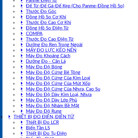
Panme Điện Tử
Đế Từ-Đế Gá-Đế Kẹp (Cho Panme-Đồng Hồ So)
Thước Đo Góc
Đồng Hồ So Cơ Khí
Thước Đo Cao Cơ Khí
Đồng Hồ So Điện Tử
COMPA
Thước Đo Cao Điện Tử
Dưỡng Đo Ren Trong Ngoài
MÁY ĐO LỰC KÉO NÉN
Máy Đo Khoảng Cách
Dưỡng Đo - Căn Lá
Máy Đo Độ Bóng
Máy Đo Độ Cứng Bê Tông
Máy Đo Độ Cứng Của Kim Loại
Máy Đo Độ Cứng Của Mút Xốp
Máy Đo Độ Cứng Của Nhựa, Cao Su
Máy Đo Độ Dày Kim Loại, Nhựa
Máy Đo Độ Dày Lớp Phủ
Máy Đo Độ Nhám Bề Mặt
Máy Đo Độ Rung
THIẾT BỊ ĐO ĐIỆN, ĐIỆN TỬ
Thiết Bị Đo LCR
Biến Tần LS
Thiết Bị Đo Tụ Điện