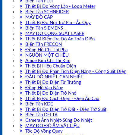
Biến Tần FUJI
Thiết Bị Đo Vòng Lặp - Loop Meter
Biến Tần SCHNEIDER
MÁY DÒ CÁP
Thiết Bị Đo Nội Trở Pin - Ắc Quy
Biến Tần SIEMENS
MÁY ĐO CÔNG SUẤT LASER
Thiết Bị Kiểm Tra Độ An Toàn Điện
Biến Tần FRECON
Đồng Hồ Chỉ Thị Pha
NGUỒN MỘT CHIỀU
Ampe Kìm Chỉ Thị Kim
Thiết Bị Hiệu Chuẩn Điện
Thiết Bị Đo Phân Tích Điện Năng - Công Suất Điện
ĐẦU DÒ NHIỆT-CAN NHIỆT
Thiết Bị Đo Điện Từ Trường
Đồng Hồ Vạn Năng
Thiết Bị Đo Điện Trở Nhỏ
Thiết Bị Đo Cách Điện - Điện Áp Cao
Biến Tần KDE
Thiết Bị Đo Điện Trở Đất - Điện Trở Suất
Biến Tần DELTA
Camera Ảnh Nhiệt-Súng Đo Nhiệt
MÁY ĐO ĐỘ ẨM VẬT LIỆU
Tốc Độ Vòng Quay