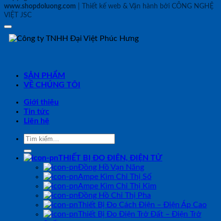
www.shopdoluong.com
| Thiết kế web & Vận hành bởi CÔNG NGHỆ
VIỆT JSC
SẢN PHẨM
VỀ CHÚNG TÔI
Giới thiệu
Tin tức
Liên hệ
Tìm
kiếm:
THIẾT BỊ ĐO ĐIỆN, ĐIỆN TỬ
Đồng Hồ Vạn Năng
Ampe Kìm Chỉ Thị Số
Ampe Kìm Chỉ Thị Kim
Đồng Hồ Chỉ Thị Pha
Thiết Bị Đo Cách Điện – Điện Áp Cao
Thiết Bị Đo Điện Trở Đất – Điện Trở