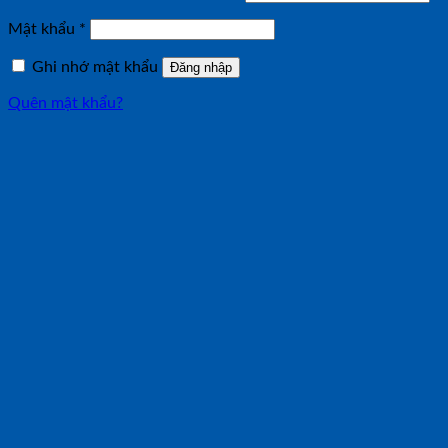
buộc
Bắt
Mật khẩu
*
buộc
Ghi nhớ mật khẩu
Đăng nhập
Quên mật khẩu?