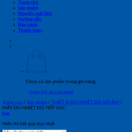
Trang chủ
Sản phẩm
Khuyến mãi Hot
Hướng dẫn
Bảo hành
Thanh toán
Chưa có sản phẩm trong giỏ hàng.
Quay trở lại cửa hàng
Trang chủ
/
Sản phẩm
/
THIẾT BỊ ĐO NHIỆT ĐỘ-ĐỘ ẨM
/
MÁY ĐO NHIỆT ĐỘ TIẾP XÚC
Lọc
Hiển thị kết quả duy nhất