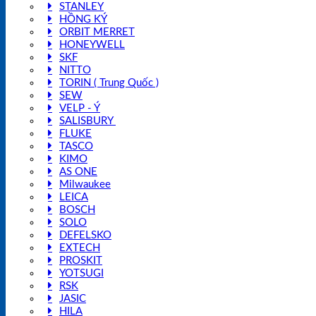
STANLEY
HỒNG KÝ
ORBIT MERRET
HONEYWELL
SKF
NITTO
TORIN ( Trung Quốc )
SEW
VELP - Ý
SALISBURY
FLUKE
TASCO
KIMO
AS ONE
Milwaukee
LEICA
BOSCH
SOLO
DEFELSKO
EXTECH
PROSKIT
YOTSUGI
RSK
JASIC
HILA