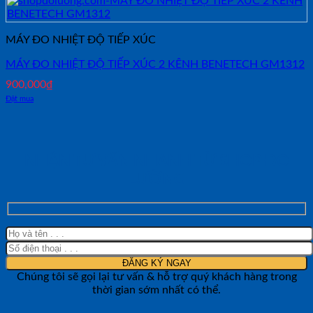
MÁY ĐO NHIỆT ĐỘ TIẾP XÚC
MÁY ĐO NHIỆT ĐỘ TIẾP XÚC 2 KÊNH BENETECH GM1312
900,000
₫
Đặt mua
NHẬN TƯ VẤN NHANH TỪ SHOP ĐO
LƯỜNG
Chúng tôi sẽ gọi lại tư vấn & hỗ trợ quý khách hàng trong
thời gian sớm nhất có thể.