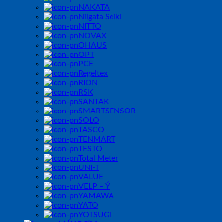
NAKATA
Niigata Seiki
NITTO
NOVAX
OHAUS
OPT
PCE
Regeltex
RION
RSK
SANTAK
SMARTSENSOR
SOLO
TASCO
TENMART
TESTO
Total Meter
UNI-T
VALUE
VELP – Ý
YAMAWA
YATO
YOTSUGI