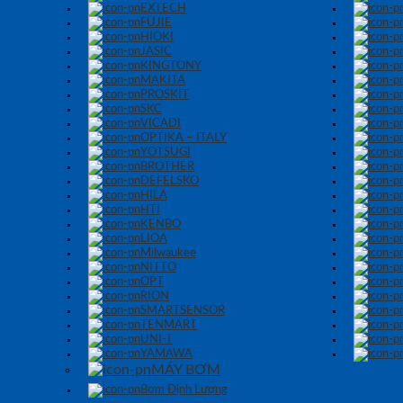
EXTECH
FUJIE
HIOKI
JASIC
KINGTONY
MAKITA
PROSKIT
SKC
VICADI
OPTIKA – ITALY
YOTSUGI
BROTHER
DEFELSKO
HILA
HTI
KENBO
LIOA
Milwaukee
NITTO
OPT
RION
SMARTSENSOR
TENMART
UNI-T
YAMAWA
MÁY BƠM
Bơm Định Lượng