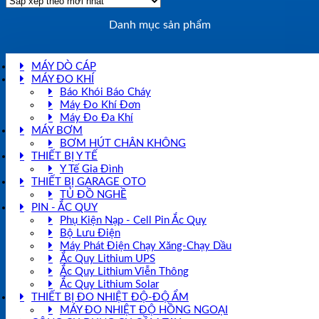
Danh mục sản phẩm
MÁY DÒ CÁP
MÁY ĐO KHÍ
Báo Khói Báo Cháy
Máy Đo Khí Đơn
Máy Đo Đa Khí
MÁY BƠM
BƠM HÚT CHÂN KHÔNG
THIẾT BỊ Y TẾ
Y Tế Gia Đình
THIẾT BỊ GARAGE OTO
TỦ ĐỒ NGHỀ
PIN - ẮC QUY
Phụ Kiện Nạp - Cell Pin Ắc Quy
Bộ Lưu Điện
Máy Phát Điện Chạy Xăng-Chạy Dầu
Ắc Quy Lithium UPS
Ắc Quy Lithium Viễn Thông
Ắc Quy Lithium Solar
THIẾT BỊ ĐO NHIỆT ĐỘ-ĐỘ ẨM
MÁY ĐO NHIỆT ĐỘ HỒNG NGOẠI