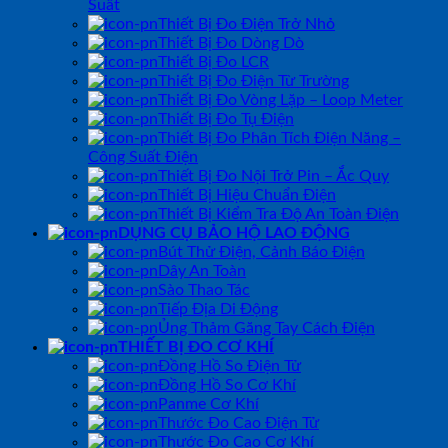
Suất
Thiết Bị Đo Điện Trở Nhỏ
Thiết Bị Đo Dòng Dò
Thiết Bị Đo LCR
Thiết Bị Đo Điện Từ Trường
Thiết Bị Đo Vòng Lặp – Loop Meter
Thiết Bị Đo Tụ Điện
Thiết Bị Đo Phân Tích Điện Năng –
Công Suất Điện
Thiết Bị Đo Nội Trở Pin – Ắc Quy
Thiết Bị Hiệu Chuẩn Điện
Thiết Bị Kiểm Tra Độ An Toàn Điện
DỤNG CỤ BẢO HỘ LAO ĐỘNG
Bút Thử Điện, Cảnh Báo Điện
Dây An Toàn
Sào Thao Tác
Tiếp Địa Di Động
Ủng Thảm Găng Tay Cách Điện
THIẾT BỊ ĐO CƠ KHÍ
Đồng Hồ So Điện Tử
Đồng Hồ So Cơ Khí
Panme Cơ Khí
Thước Đo Cao Điện Tử
Thước Đo Cao Cơ Khí