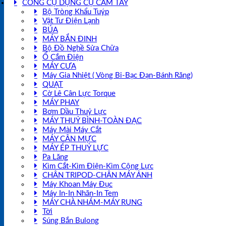
CÔNG CỤ DỤNG CỤ CẦM TAY
Bộ Tròng Khẩu Tuýp
Vật Tư Điện Lạnh
BÚA
MÁY BẮN ĐINH
Bộ Đồ Nghề Sửa Chữa
Ổ Cắm Điện
MÁY CƯA
Máy Gia Nhiệt ( Vòng Bi-Bạc Đạn-Bánh Răng)
QUẠT
Cờ Lê Cân Lực Torque
MÁY PHAY
Bơm Dầu Thuỷ Lực
MÁY THUỶ BÌNH-TOÀN ĐẠC
Máy Mài Máy Cắt
MÁY CÂN MỰC
MÁY ÉP THUỶ LỰC
Pa Lăng
Kìm Cắt-Kìm Điện-Kìm Cộng Lực
CHÂN TRIPOD-CHÂN MÁY ẢNH
Máy Khoan Máy Đục
Máy In-In Nhãn-In Tem
MÁY CHÀ NHÁM-MÁY RUNG
Tời
Súng Bắn Bulong