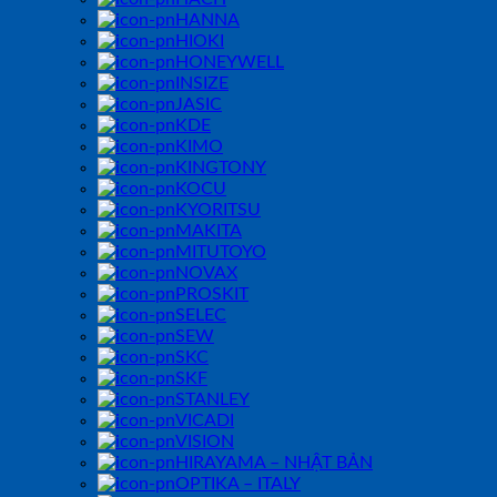
HANNA
HIOKI
HONEYWELL
INSIZE
JASIC
KDE
KIMO
KINGTONY
KOCU
KYORITSU
MAKITA
MITUTOYO
NOVAX
PROSKIT
SELEC
SEW
SKC
SKF
STANLEY
VICADI
VISION
HIRAYAMA – NHẬT BẢN
OPTIKA – ITALY