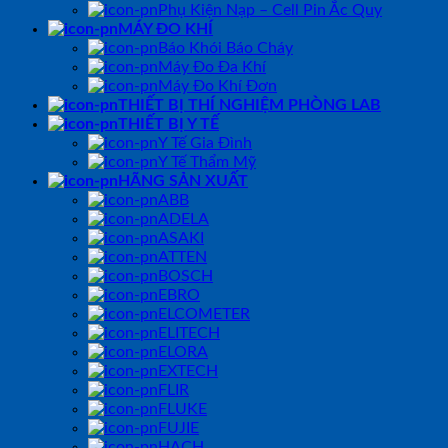
Phụ Kiện Nạp – Cell Pin Ắc Quy
MÁY ĐO KHÍ
Báo Khói Báo Cháy
Máy Đo Đa Khí
Máy Đo Khí Đơn
THIẾT BỊ THÍ NGHIỆM PHÒNG LAB
THIẾT BỊ Y TẾ
Y Tế Gia Đình
Y Tế Thẩm Mỹ
HÃNG SẢN XUẤT
ABB
ADELA
ASAKI
ATTEN
BOSCH
EBRO
ELCOMETER
ELITECH
ELORA
EXTECH
FLIR
FLUKE
FUJIE
HACH