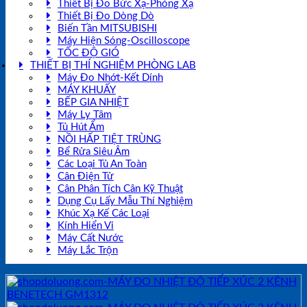
Thiết Bị Đo Bức Xạ-Phóng Xạ
Thiết Bị Đo Dòng Dò
Biến Tần MITSUBISHI
Máy Hiện Sóng-Oscilloscope
TỐC ĐỘ GIÓ
THIẾT BỊ THÍ NGHIỆM PHÒNG LAB
Máy Đo Nhớt-Kết Dính
MÁY KHUẤY
BẾP GIA NHIỆT
Máy Ly Tâm
Tủ Hút Ẩm
NỒI HẤP TIỆT TRÙNG
Bể Rửa Siêu Âm
Các Loại Tủ An Toàn
Cân Điện Tử
Cân Phân Tích Cân Kỹ Thuật
Dụng Cụ Lấy Mẫu Thí Nghiệm
Khúc Xạ Kế Các Loại
Kính Hiển Vi
Máy Cất Nước
Máy Lắc Trộn