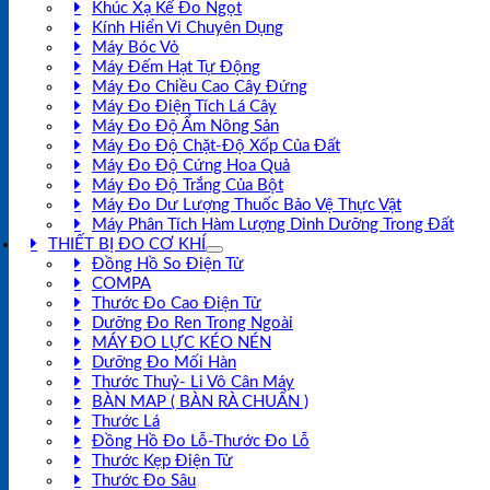
Khúc Xạ Kế Đo Ngọt
Kính Hiển Vi Chuyên Dụng
Máy Bóc Vỏ
Máy Đếm Hạt Tự Động
Máy Đo Chiều Cao Cây Đứng
Máy Đo Điện Tích Lá Cây
Máy Đo Độ Ẩm Nông Sản
Máy Đo Độ Chặt-Độ Xốp Của Đất
Máy Đo Độ Cứng Hoa Quả
Máy Đo Độ Trắng Của Bột
Máy Đo Dư Lượng Thuốc Bảo Vệ Thực Vật
Máy Phân Tích Hàm Lượng Dinh Dưỡng Trong Đất
THIẾT BỊ ĐO CƠ KHÍ
Đồng Hồ So Điện Tử
COMPA
Thước Đo Cao Điện Tử
Dưỡng Đo Ren Trong Ngoài
MÁY ĐO LỰC KÉO NÉN
Dưỡng Đo Mối Hàn
Thước Thuỷ- Li Vô Cân Máy
BÀN MAP ( BÀN RÀ CHUẨN )
Thước Lá
Đồng Hồ Đo Lỗ-Thước Đo Lỗ
Thước Kẹp Điện Tử
Thước Đo Sâu