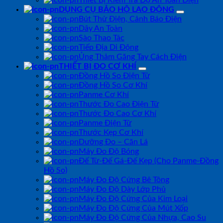
Thiết Bị Kiểm Tra Độ An Toàn Điện
DỤNG CỤ BẢO HỘ LAO ĐỘNG
Bút Thử Điện, Cảnh Báo Điện
Dây An Toàn
Sào Thao Tác
Tiếp Địa Di Động
Ủng Thảm Găng Tay Cách Điện
THIẾT BỊ ĐO CƠ KHÍ
Đồng Hồ So Điện Tử
Đồng Hồ So Cơ Khí
Panme Cơ Khí
Thước Đo Cao Điện Tử
Thước Đo Cao Cơ Khí
Panme Điện Tử
Thước Kẹp Cơ Khí
Dưỡng Đo – Căn Lá
Máy Đo Độ Bóng
Đế Từ-Đế Gá-Đế Kẹp (Cho Panme-Đồng
Hồ So)
Máy Đo Độ Cứng Bê Tông
Máy Đo Độ Dày Lớp Phủ
Máy Đo Độ Cứng Của Kim Loại
Máy Đo Độ Cứng Của Mút Xốp
Máy Đo Độ Cứng Của Nhựa, Cao Su