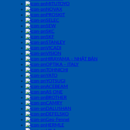
MITUTOYO
NOVAX
PROSKIT
SELEC
SEW
SKC
SKF
STANLEY
VICADI
VISION
HIRAYAMA – NHẬT BẢN
OPTIKA – ITALY
TOHNICHI
YATO
YOTSUGI
ACEBEAM
AS ONE
BROTHER
CAMRY
DALUSHAN
DEFELSKO
Geo-Fennel
HERMLE