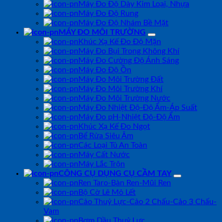
Máy Đo Độ Dày Kim Loại, Nhựa
Máy Đo Độ Rung
Máy Đo Độ Nhám Bề Mặt
MÁY ĐO MÔI TRƯỜNG
Khúc Xạ Kế Đo Độ Mặn
Máy Đo Bụi Trong Không Khí
Máy Đo Cường Độ Ánh Sáng
Máy Đo Độ Ồn
Máy Đo Môi Trường Đất
Máy Đo Môi Trường Khí
Máy Đo Môi Trường Nước
Máy Đo Nhiệt Độ-Độ Ẩm-Áp Suất
Máy Đo pH-Nhiệt Độ-Độ Ẩm
Khúc Xạ Kế Đo Ngọt
Bể Rửa Siêu Âm
Các Loại Tủ An Toàn
Máy Cất Nước
Máy Lắc Trộn
CÔNG CỤ DỤNG CỤ CẦM TAY
Ren Taro-Bàn Ren-Mũi Ren
Bộ Cờ Lê Mỏ Lết
Cảo Thuỷ Lực-Cảo 2 Chấu-Cảo 3 Chấu-
Vam
Bơm Dầu Thuỷ Lực