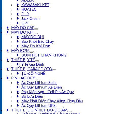
ADELA
KAWASAKI-KPT
HUATEC
FLIR
Jack Olsen
OPT
MÁY DÒ CÁP
MÁY ĐO KHÍ
MÁY ĐO BỤI
Báo Khói Báo Cháy
Máy Đo Khí Đơn
MÁY BƠM
BƠM HÚT CHÂN KHÔNG
THIẾT BỊ Y TẾ
Y Tế Gia Đình
THIẾT BỊ GARAGE OTO
TỦ ĐỒ NGHỀ
PIN - ẮC QUY
Ắc Quy Lithium Solar
Ắc Quy Lithium Xe Điện
Phụ Kiện Nạp - Cell Pin Ắc Quy
Bộ Lưu Điện
Máy Phát Điện Chạy Xăng-Chạy Dầu
Ắc Quy Lithium UPS
THIẾT BỊ ĐO NHIỆT ĐỘ-ĐỘ ẨM