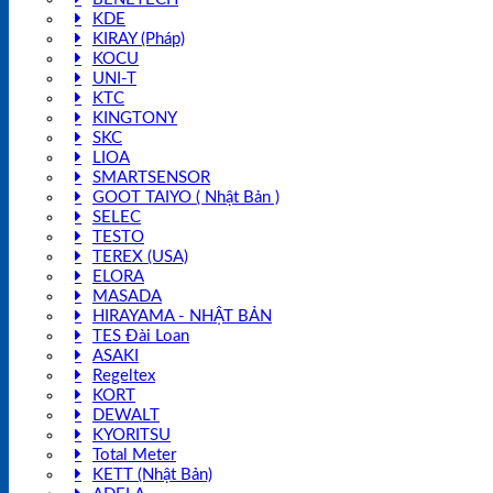
KDE
KIRAY (Pháp)
KOCU
UNI-T
KTC
KINGTONY
SKC
LIOA
SMARTSENSOR
GOOT TAIYO ( Nhật Bản )
SELEC
TESTO
TEREX (USA)
ELORA
MASADA
HIRAYAMA - NHẬT BẢN
TES Đài Loan
ASAKI
Regeltex
KORT
DEWALT
KYORITSU
Total Meter
KETT (Nhật Bản)