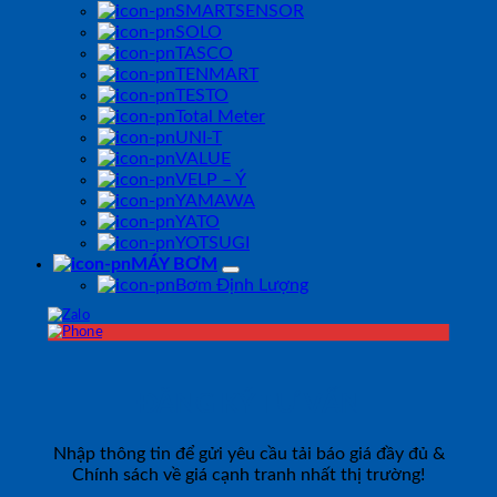
SMARTSENSOR
SOLO
TASCO
TENMART
TESTO
Total Meter
UNI-T
VALUE
VELP – Ý
YAMAWA
YATO
YOTSUGI
MÁY BƠM
Bơm Định Lượng
ĐĂNG KÝ TƯ VẤN
Nhập thông tin để gửi yêu cầu tải báo giá đầy đủ &
Chính sách về giá cạnh tranh nhất thị trường!