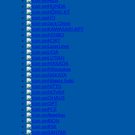
HILA
HONDA
HỒNG KÝ
HTI
Jack Olsen
KAWASAKI-KPT
KENBO
KORT
LaserLiner
LIOA
LUTIAN
MASADA
Milwaukee
NAKATA
Niigata Seiki
NITTO
NOVAX
OHAUS
OPT
PCE
Regeltex
RION
RSK
SANTAK