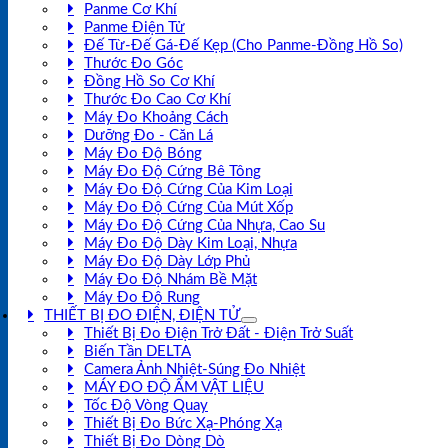
Panme Cơ Khí
Panme Điện Tử
Đế Từ-Đế Gá-Đế Kẹp (Cho Panme-Đồng Hồ So)
Thước Đo Góc
Đồng Hồ So Cơ Khí
Thước Đo Cao Cơ Khí
Máy Đo Khoảng Cách
Dưỡng Đo - Căn Lá
Máy Đo Độ Bóng
Máy Đo Độ Cứng Bê Tông
Máy Đo Độ Cứng Của Kim Loại
Máy Đo Độ Cứng Của Mút Xốp
Máy Đo Độ Cứng Của Nhựa, Cao Su
Máy Đo Độ Dày Kim Loại, Nhựa
Máy Đo Độ Dày Lớp Phủ
Máy Đo Độ Nhám Bề Mặt
Máy Đo Độ Rung
THIẾT BỊ ĐO ĐIỆN, ĐIỆN TỬ
Thiết Bị Đo Điện Trở Đất - Điện Trở Suất
Biến Tần DELTA
Camera Ảnh Nhiệt-Súng Đo Nhiệt
MÁY ĐO ĐỘ ẨM VẬT LIỆU
Tốc Độ Vòng Quay
Thiết Bị Đo Bức Xạ-Phóng Xạ
Thiết Bị Đo Dòng Dò