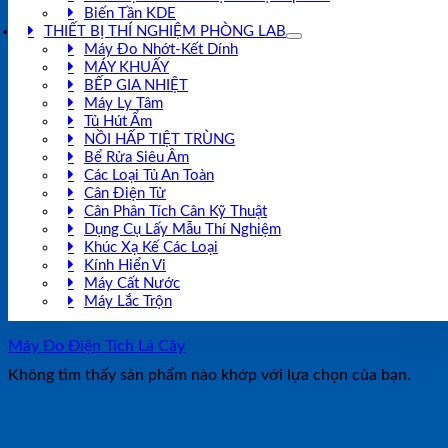
Biến Tần KDE
THIẾT BỊ THÍ NGHIỆM PHÒNG LAB
Máy Đo Nhớt-Kết Dính
MÁY KHUẤY
BẾP GIA NHIỆT
Máy Ly Tâm
Tủ Hút Ẩm
NỒI HẤP TIỆT TRÙNG
Bể Rửa Siêu Âm
Các Loại Tủ An Toàn
Cân Điện Tử
Cân Phân Tích Cân Kỹ Thuật
Dụng Cụ Lấy Mẫu Thí Nghiệm
Khúc Xạ Kế Các Loại
Kính Hiển Vi
Máy Cất Nước
Máy Lắc Trộn
Máy Đo Điện Tích Lá Cây
Không tìm thấy sản phẩm nào khớp với lựa chọn của bạn.