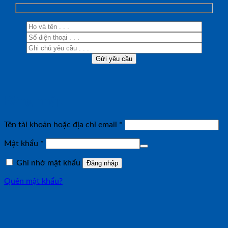
Đăng nhập
Bắt
Tên tài khoản hoặc địa chỉ email
*
buộc
Bắt
Mật khẩu
*
buộc
Ghi nhớ mật khẩu
Đăng nhập
Quên mật khẩu?