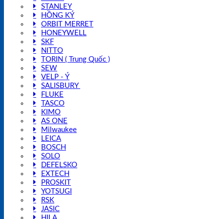
STANLEY
HỒNG KÝ
ORBIT MERRET
HONEYWELL
SKF
NITTO
TORIN ( Trung Quốc )
SEW
VELP - Ý
SALISBURY
FLUKE
TASCO
KIMO
AS ONE
Milwaukee
LEICA
BOSCH
SOLO
DEFELSKO
EXTECH
PROSKIT
YOTSUGI
RSK
JASIC
HILA