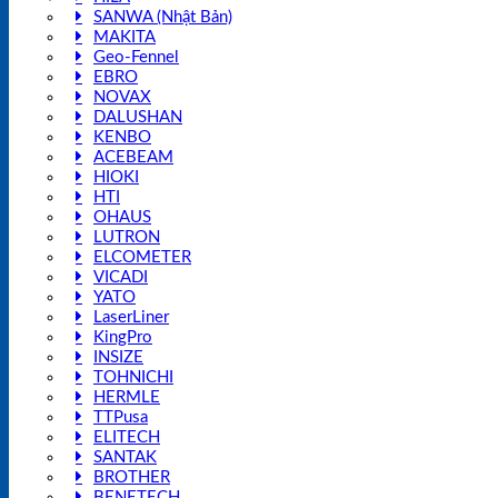
SANWA (Nhật Bản)
MAKITA
Geo-Fennel
EBRO
NOVAX
DALUSHAN
KENBO
ACEBEAM
HIOKI
HTI
OHAUS
LUTRON
ELCOMETER
VICADI
YATO
LaserLiner
KingPro
INSIZE
TOHNICHI
HERMLE
TTPusa
ELITECH
SANTAK
BROTHER
BENETECH