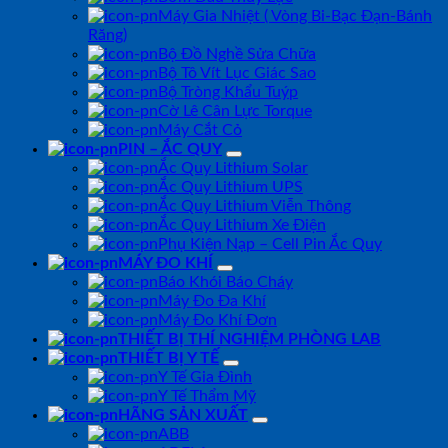
Máy Gia Nhiệt ( Vòng Bi-Bạc Đạn-Bánh
Răng)
Bộ Đồ Nghề Sửa Chữa
Bộ Tô Vít Lục Giác Sao
Bộ Tròng Khẩu Tuýp
Cờ Lê Cân Lực Torque
Máy Cắt Cỏ
PIN – ẮC QUY
Ắc Quy Lithium Solar
Ắc Quy Lithium UPS
Ắc Quy Lithium Viễn Thông
Ắc Quy Lithium Xe Điện
Phụ Kiện Nạp – Cell Pin Ắc Quy
MÁY ĐO KHÍ
Báo Khói Báo Cháy
Máy Đo Đa Khí
Máy Đo Khí Đơn
THIẾT BỊ THÍ NGHIỆM PHÒNG LAB
THIẾT BỊ Y TẾ
Y Tế Gia Đình
Y Tế Thẩm Mỹ
HÃNG SẢN XUẤT
ABB