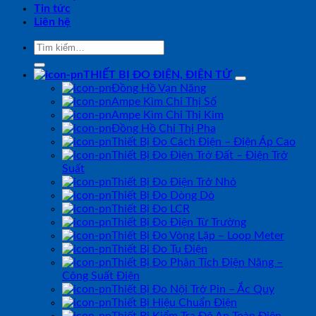
Tin tức
Liên hệ
Tìm
kiếm:
THIẾT BỊ ĐO ĐIỆN, ĐIỆN TỬ
Đồng Hồ Vạn Năng
Ampe Kìm Chỉ Thị Số
Ampe Kìm Chỉ Thị Kim
Đồng Hồ Chỉ Thị Pha
Thiết Bị Đo Cách Điện – Điện Áp Cao
Thiết Bị Đo Điện Trở Đất – Điện Trở
Suất
Thiết Bị Đo Điện Trở Nhỏ
Thiết Bị Đo Dòng Dò
Thiết Bị Đo LCR
Thiết Bị Đo Điện Từ Trường
Thiết Bị Đo Vòng Lặp – Loop Meter
Thiết Bị Đo Tụ Điện
Thiết Bị Đo Phân Tích Điện Năng –
Công Suất Điện
Thiết Bị Đo Nội Trở Pin – Ắc Quy
Thiết Bị Hiệu Chuẩn Điện