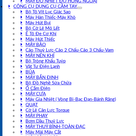
MÁY ĐO NHIỆT ĐỘ HỒNG NGOẠI
CÔNG CỤ DỤNG CỤ CẦM TAY
Bộ Tô Vít Lục Giác Sao
Máy Hàn Thiếc-Máy Khò
Máy Hút Bụi
Bộ Cờ Lê Mỏ Lết
Ê Tô Đe Cơ Khí
Máy Hút Thiếc
MÁY BÀO
Cảo Thuỷ Lực-Cảo 2 Chấu-Cảo 3 Chấu-Vam
MÁY NÉN KHÍ
Bộ Tròng Khẩu Tuýp
Vật Tư Điện Lạnh
BÚA
MÁY BẮN ĐINH
Bộ Đồ Nghề Sửa Chữa
Ổ Cắm Điện
MÁY CƯA
Máy Gia Nhiệt ( Vòng Bi-Bạc Đạn-Bánh Răng)
QUẠT
Cờ Lê Cân Lực Torque
MÁY PHAY
Bơm Dầu Thuỷ Lực
MÁY THUỶ BÌNH-TOÀN ĐẠC
Máy Mài Máy Cắt