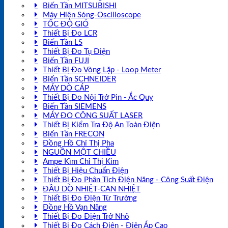
Biến Tần MITSUBISHI
Máy Hiện Sóng-Oscilloscope
TỐC ĐỘ GIÓ
Thiết Bị Đo LCR
Biến Tần LS
Thiết Bị Đo Tụ Điện
Biến Tần FUJI
Thiết Bị Đo Vòng Lặp - Loop Meter
Biến Tần SCHNEIDER
MÁY DÒ CÁP
Thiết Bị Đo Nội Trở Pin - Ắc Quy
Biến Tần SIEMENS
MÁY ĐO CÔNG SUẤT LASER
Thiết Bị Kiểm Tra Độ An Toàn Điện
Biến Tần FRECON
Đồng Hồ Chỉ Thị Pha
NGUỒN MỘT CHIỀU
Ampe Kìm Chỉ Thị Kim
Thiết Bị Hiệu Chuẩn Điện
Thiết Bị Đo Phân Tích Điện Năng - Công Suất Điện
ĐẦU DÒ NHIỆT-CAN NHIỆT
Thiết Bị Đo Điện Từ Trường
Đồng Hồ Vạn Năng
Thiết Bị Đo Điện Trở Nhỏ
Thiết Bị Đo Cách Điện - Điện Áp Cao