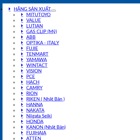
HÃNG SẢN XUẤT
MITUTOYO
VALUE
LUTIAN
GAS CLIP (Mỹ)
ABB
OPTIKA - ITALY
FUJIE
TENMART
YAMAWA
WINTACT
VISION
PCE
HACH
CAMRY
RION
RIKEN ( Nhật Bản )
HANNA
NAKATA
Niigata Seiki
HONDA
KANON (Nhật Bản)
FUJIHAIA
ATTEN