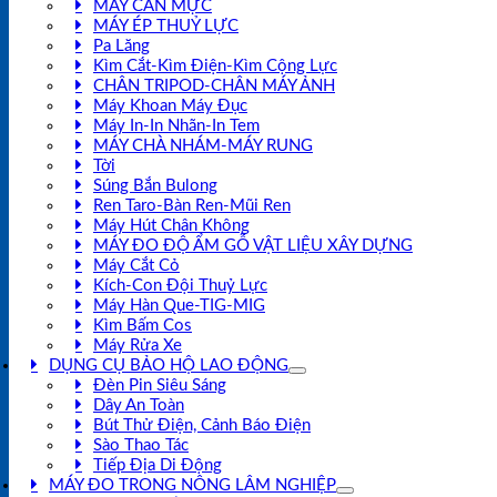
MÁY CÂN MỰC
MÁY ÉP THUỶ LỰC
Pa Lăng
Kìm Cắt-Kìm Điện-Kìm Cộng Lực
CHÂN TRIPOD-CHÂN MÁY ẢNH
Máy Khoan Máy Đục
Máy In-In Nhãn-In Tem
MÁY CHÀ NHÁM-MÁY RUNG
Tời
Súng Bắn Bulong
Ren Taro-Bàn Ren-Mũi Ren
Máy Hút Chân Không
MÁY ĐO ĐỘ ẨM GỖ VẬT LIỆU XÂY DỰNG
Máy Cắt Cỏ
Kích-Con Đội Thuỷ Lực
Máy Hàn Que-TIG-MIG
Kìm Bấm Cos
Máy Rửa Xe
DỤNG CỤ BẢO HỘ LAO ĐỘNG
Đèn Pin Siêu Sáng
Dây An Toàn
Bút Thử Điện, Cảnh Báo Điện
Sào Thao Tác
Tiếp Địa Di Động
MÁY ĐO TRONG NÔNG LÂM NGHIỆP