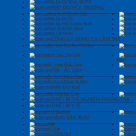
Máy Đo Độ Nhám Bề Mặt
MÁY ĐO MÔI TRƯỜNG
Khúc Xạ Kế Đo Độ Mặn
Máy Đo Độ Ồn
Máy Đo Môi Trường Nước
Khúc Xạ Kế Đo Ngọt
Máy Cất Nước
CÔNG CỤ DỤNG CỤ CẦM TAY
Ren Taro-Bàn Ren-Mũi Ren
Bơm Dầu Thuỷ Lực
Răng)
Bộ Tròng Khẩu Tuýp
PIN – ẮC QUY
Ắc Quy Lithium Solar
Ắc Quy Lithium Xe Điện
MÁY ĐO KHÍ
Báo Khói Báo Cháy
THIẾT BỊ THÍ NGHIỆM PHÒNG LAB
THIẾT BỊ Y TẾ
Y Tế Gia Đình
HÃNG SẢN XUẤT
ABB
ATTEN
ELCOMETER