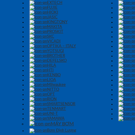
EXTECH
FUJIE
HIOKI
JASIC
KINGTONY
MAKITA
PROSKIT
SKC
VICADI
OPTIKA – ITALY
YOTSUGI
BROTHER
DEFELSKO
HILA
HTI
KENBO
LIOA
Milwaukee
NITTO
OPT
RION
SMARTSENSOR
TENMART
UNI-T
YAMAWA
MÁY BƠM
Bơm Định Lượng