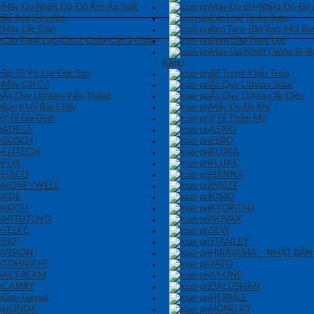
Máy Đo Nhiệt Độ-Độ Ẩm-Áp Suất
Máy Đo pH-Nhiệt Độ-Độ
Bể Rửa Siêu Âm
Các Loại Tủ An Toàn
Máy Lắc Trộn
Ren Taro-Bàn Ren-Mũi Re
Cảo Thuỷ Lực-Cảo 2 Chấu-Cảo 3 Chấu-
Bơm Dầu Thuỷ Lực
Máy Gia Nhiệt ( Vòng Bi-
Răng)
Bộ Tô Vít Lục Giác Sao
Bộ Tròng Khẩu Tuýp
Máy Cắt Cỏ
Ắc Quy Lithium Solar
Ắc Quy Lithium Viễn Thông
Ắc Quy Lithium Xe Điện
Báo Khói Báo Cháy
Máy Đo Đa Khí
Y Tế Gia Đình
Y Tế Thẩm Mỹ
ADELA
ASAKI
BOSCH
EBRO
ELITECH
ELORA
FLIR
FLUKE
HACH
HANNA
HONEYWELL
INSIZE
KDE
KIMO
KOCU
KYORITSU
MITUTOYO
NOVAX
SELEC
SEW
SKF
STANLEY
VISION
HIRAYAMA – NHẬT BẢN
TOHNICHI
YATO
ACEBEAM
AS ONE
CAMRY
DALUSHAN
Geo-Fennel
HERMLE
HONDA
HỒNG KÝ