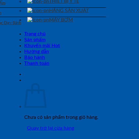
THIẾT BỊ Y TẾ
 Ẩm
HÃNG SẢN XUẤT
n
MÁY BƠM
Bạc Đạn-Bánh
Trang chủ
Sản phẩm
Khuyến mãi Hot
Hướng dẫn
Bảo hành
Thanh toán
Chưa có sản phẩm trong giỏ hàng.
Quay trở lại cửa hàng