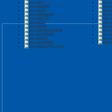
HTI
KENBO
LIOA
Milwaukee
NITTO
OPT
RION
SMARTSENSOR
TENMART
UNI-T
YAMAWA
Bơm Định Lượng