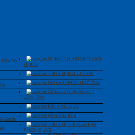
DỤNG CỤ BẢO HỘ LAO
– Điện Trở
ĐỘNG
THIẾT BỊ ĐO CƠ KHÍ
MÁY ĐO MÔI TRƯỜNG
iện
CÔNG CỤ DỤNG CỤ
CẦM TAY
PIN – ẮC QUY
MÁY ĐO KHÍ
a, Cao Su
THIẾT BỊ THÍ NGHIỆM
áng
PHÒNG LAB