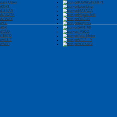
Jack Olsen
KAWASAKI-KPT
KORT
LaserLiner
LUTIAN
MASADA
NAKATA
Niigata Seiki
NOVAX
OHAUS
PCE
Regeltex
RSK
SANTAK
SOLO
TASCO
TESTO
Total Meter
VALUE
VELP – Ý
YATO
YOTSUGI