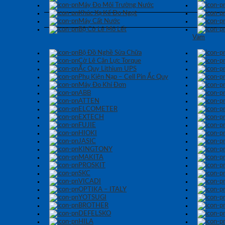
Máy Đo Môi Trường Nước
Khúc Xạ Kế Đo Ngọt
Máy Cất Nước
Bộ Cờ Lê Mỏ Lết
Vam
Bộ Đồ Nghề Sửa Chữa
Cờ Lê Cân Lực Torque
Ắc Quy Lithium UPS
Phụ Kiện Nạp – Cell Pin Ắc Quy
Máy Đo Khí Đơn
ABB
ATTEN
ELCOMETER
EXTECH
FUJIE
HIOKI
JASIC
KINGTONY
MAKITA
PROSKIT
SKC
VICADI
OPTIKA – ITALY
YOTSUGI
BROTHER
DEFELSKO
HILA