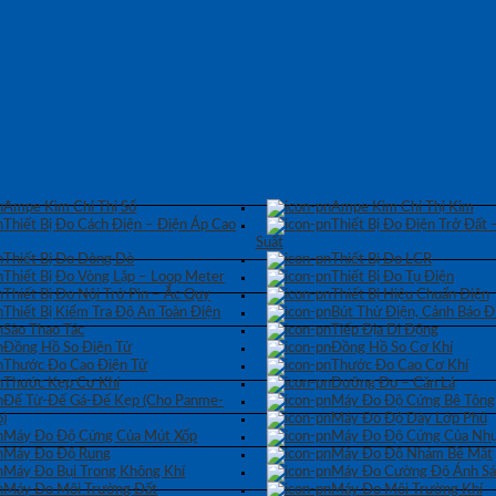
Ampe Kìm Chỉ Thị Số
Ampe Kìm Chỉ Thị Kim
Thiết Bị Đo Cách Điện – Điện Áp Cao
Thiết Bị Đo Điện Trở Đất 
Suất
Thiết Bị Đo Dòng Dò
Thiết Bị Đo LCR
Thiết Bị Đo Vòng Lặp – Loop Meter
Thiết Bị Đo Tụ Điện
Thiết Bị Đo Nội Trở Pin – Ắc Quy
Thiết Bị Hiệu Chuẩn Điện
Thiết Bị Kiểm Tra Độ An Toàn Điện
Bút Thử Điện, Cảnh Báo Đ
Sào Thao Tác
Tiếp Địa Di Động
Đồng Hồ So Điện Tử
Đồng Hồ So Cơ Khí
Thước Đo Cao Điện Tử
Thước Đo Cao Cơ Khí
Thước Kẹp Cơ Khí
Dưỡng Đo – Căn Lá
Đế Từ-Đế Gá-Đế Kẹp (Cho Panme-
Máy Đo Độ Cứng Bê Tông
)
Máy Đo Độ Dày Lớp Phủ
Máy Đo Độ Cứng Của Mút Xốp
Máy Đo Độ Cứng Của Nhự
Máy Đo Độ Rung
Máy Đo Độ Nhám Bề Mặt
Máy Đo Bụi Trong Không Khí
Máy Đo Cường Độ Ánh S
Máy Đo Môi Trường Đất
Máy Đo Môi Trường Khí