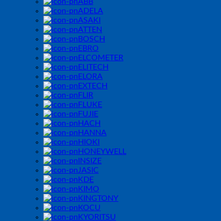
ABB
ADELA
ASAKI
ATTEN
BOSCH
EBRO
ELCOMETER
ELITECH
ELORA
EXTECH
FLIR
FLUKE
FUJIE
HACH
HANNA
HIOKI
HONEYWELL
INSIZE
JASIC
KDE
KIMO
KINGTONY
KOCU
KYORITSU