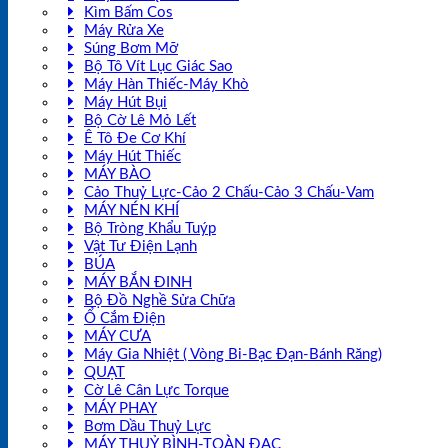
Kìm Bấm Cos
Máy Rửa Xe
Súng Bơm Mỡ
Bộ Tô Vít Lục Giác Sao
Máy Hàn Thiếc-Máy Khò
Máy Hút Bụi
Bộ Cờ Lê Mỏ Lết
Ê Tô Đe Cơ Khí
Máy Hút Thiếc
MÁY BÀO
Cảo Thuỷ Lực-Cảo 2 Chấu-Cảo 3 Chấu-Vam
MÁY NÉN KHÍ
Bộ Tròng Khẩu Tuýp
Vật Tư Điện Lạnh
BÚA
MÁY BẮN ĐINH
Bộ Đồ Nghề Sửa Chữa
Ổ Cắm Điện
MÁY CƯA
Máy Gia Nhiệt ( Vòng Bi-Bạc Đạn-Bánh Răng)
QUẠT
Cờ Lê Cân Lực Torque
MÁY PHAY
Bơm Dầu Thuỷ Lực
MÁY THUỶ BÌNH-TOÀN ĐẠC