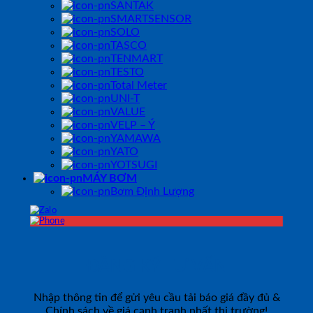
SANTAK
SMARTSENSOR
SOLO
TASCO
TENMART
TESTO
Total Meter
UNI-T
VALUE
VELP – Ý
YAMAWA
YATO
YOTSUGI
MÁY BƠM
Bơm Định Lượng
ĐĂNG KÝ TƯ VẤN
Nhập thông tin để gửi yêu cầu tải báo giá đầy đủ &
Chính sách về giá cạnh tranh nhất thị trường!