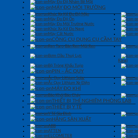
Máy Đo Độ Nhám Bề Mặt
MÁY ĐO MÔI TRƯỜNG
Khúc Xạ Kế Đo Độ Mặn
Máy Đo Độ Ồn
Máy Đo Môi Trường Nước
Khúc Xạ Kế Đo Ngọt
Máy Cất Nước
CÔNG CỤ DỤNG CỤ CẦM TAY
Ren Taro-Bàn Ren-Mũi Ren
Bơm Dầu Thuỷ Lực
Răng)
Bộ Tròng Khẩu Tuýp
PIN – ẮC QUY
Ắc Quy Lithium Solar
Ắc Quy Lithium Xe Điện
MÁY ĐO KHÍ
Báo Khói Báo Cháy
THIẾT BỊ THÍ NGHIỆM PHÒNG LAB
THIẾT BỊ Y TẾ
Y Tế Gia Đình
HÃNG SẢN XUẤT
ABB
ATTEN
ELCOMETER