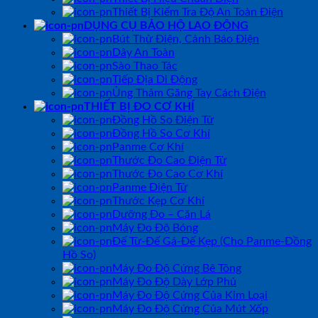
Thiết Bị Kiểm Tra Độ An Toàn Điện
DỤNG CỤ BẢO HỘ LAO ĐỘNG
Bút Thử Điện, Cảnh Báo Điện
Dây An Toàn
Sào Thao Tác
Tiếp Địa Di Động
Ủng Thảm Găng Tay Cách Điện
THIẾT BỊ ĐO CƠ KHÍ
Đồng Hồ So Điện Tử
Đồng Hồ So Cơ Khí
Panme Cơ Khí
Thước Đo Cao Điện Tử
Thước Đo Cao Cơ Khí
Panme Điện Tử
Thước Kẹp Cơ Khí
Dưỡng Đo – Căn Lá
Máy Đo Độ Bóng
Đế Từ-Đế Gá-Đế Kẹp (Cho Panme-Đồng
Hồ So)
Máy Đo Độ Cứng Bê Tông
Máy Đo Độ Dày Lớp Phủ
Máy Đo Độ Cứng Của Kim Loại
Máy Đo Độ Cứng Của Mút Xốp