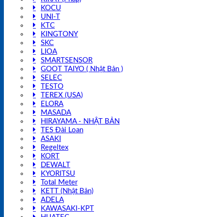
KOCU
UNI-T
KTC
KINGTONY
SKC
LIOA
SMARTSENSOR
GOOT TAIYO ( Nhật Bản )
SELEC
TESTO
TEREX (USA)
ELORA
MASADA
HIRAYAMA - NHẬT BẢN
TES Đài Loan
ASAKI
Regeltex
KORT
DEWALT
KYORITSU
Total Meter
KETT (Nhật Bản)
ADELA
KAWASAKI-KPT