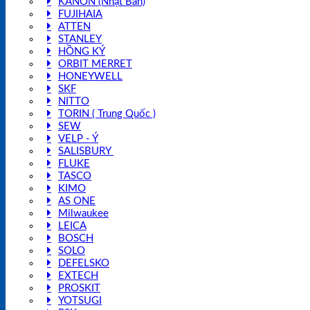
KANON (Nhật Bản)
FUJIHAIA
ATTEN
STANLEY
HỒNG KÝ
ORBIT MERRET
HONEYWELL
SKF
NITTO
TORIN ( Trung Quốc )
SEW
VELP - Ý
SALISBURY
FLUKE
TASCO
KIMO
AS ONE
Milwaukee
LEICA
BOSCH
SOLO
DEFELSKO
EXTECH
PROSKIT
YOTSUGI