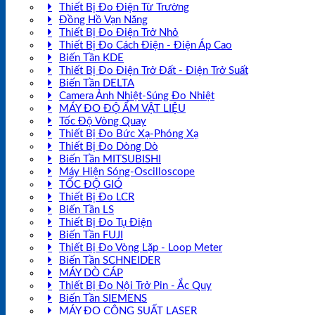
Thiết Bị Đo Điện Từ Trường
Đồng Hồ Vạn Năng
Thiết Bị Đo Điện Trở Nhỏ
Thiết Bị Đo Cách Điện - Điện Áp Cao
Biến Tần KDE
Thiết Bị Đo Điện Trở Đất - Điện Trở Suất
Biến Tần DELTA
Camera Ảnh Nhiệt-Súng Đo Nhiệt
MÁY ĐO ĐỘ ẨM VẬT LIỆU
Tốc Độ Vòng Quay
Thiết Bị Đo Bức Xạ-Phóng Xạ
Thiết Bị Đo Dòng Dò
Biến Tần MITSUBISHI
Máy Hiện Sóng-Oscilloscope
TỐC ĐỘ GIÓ
Thiết Bị Đo LCR
Biến Tần LS
Thiết Bị Đo Tụ Điện
Biến Tần FUJI
Thiết Bị Đo Vòng Lặp - Loop Meter
Biến Tần SCHNEIDER
MÁY DÒ CÁP
Thiết Bị Đo Nội Trở Pin - Ắc Quy
Biến Tần SIEMENS
MÁY ĐO CÔNG SUẤT LASER