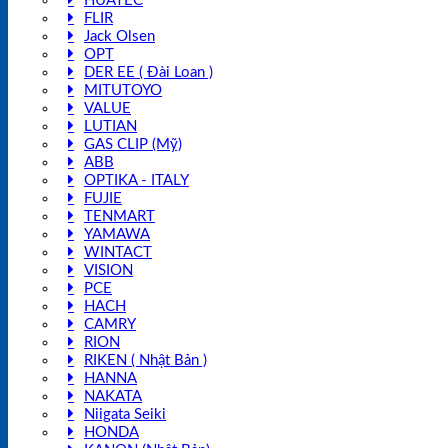
HUATEC
FLIR
Jack Olsen
OPT
DER EE ( Đài Loan )
MITUTOYO
VALUE
LUTIAN
GAS CLIP (Mỹ)
ABB
OPTIKA - ITALY
FUJIE
TENMART
YAMAWA
WINTACT
VISION
PCE
HACH
CAMRY
RION
RIKEN ( Nhật Bản )
HANNA
NAKATA
Niigata Seiki
HONDA