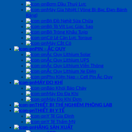
Bơm Dầu Thuỷ Lực
Máy Gia Nhiệt ( Vòng Bi-Bạc Đạn-Bánh
Răng)
Bộ Đồ Nghề Sửa Chữa
Bộ Tô Vít Lục Giác Sao
Bộ Tròng Khẩu Tuýp
Cờ Lê Cân Lực Torque
Máy Cắt Cỏ
PIN – ẮC QUY
Ắc Quy Lithium Solar
Ắc Quy Lithium UPS
Ắc Quy Lithium Viễn Thông
Ắc Quy Lithium Xe Điện
Phụ Kiện Nạp – Cell Pin Ắc Quy
MÁY ĐO KHÍ
Báo Khói Báo Cháy
Máy Đo Đa Khí
Máy Đo Khí Đơn
THIẾT BỊ THÍ NGHIỆM PHÒNG LAB
THIẾT BỊ Y TẾ
Y Tế Gia Đình
Y Tế Thẩm Mỹ
HÃNG SẢN XUẤT