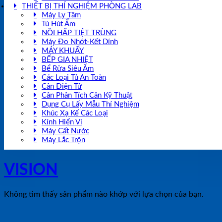
THIẾT BỊ THÍ NGHIỆM PHÒNG LAB
Máy Ly Tâm
Tủ Hút Ẩm
NỒI HẤP TIỆT TRÙNG
Máy Đo Nhớt-Kết Dính
MÁY KHUẤY
BẾP GIA NHIỆT
Bể Rửa Siêu Âm
Các Loại Tủ An Toàn
Cân Điện Tử
Cân Phân Tích Cân Kỹ Thuật
Dụng Cụ Lấy Mẫu Thí Nghiệm
Khúc Xạ Kế Các Loại
Kính Hiển Vi
Máy Cất Nước
Máy Lắc Trộn
VISION
Không tìm thấy sản phẩm nào khớp với lựa chọn của bạn.