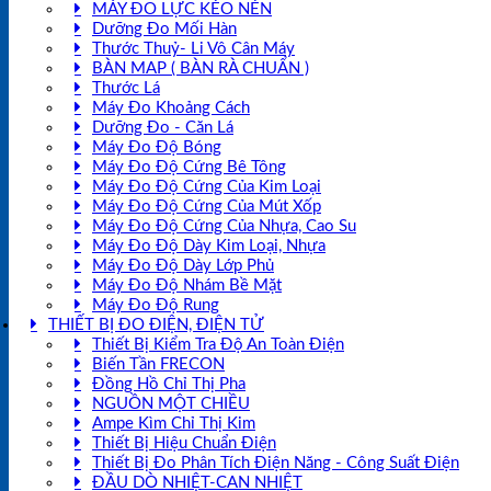
MÁY ĐO LỰC KÉO NÉN
Dưỡng Đo Mối Hàn
Thước Thuỷ- Li Vô Cân Máy
BÀN MAP ( BÀN RÀ CHUẨN )
Thước Lá
Máy Đo Khoảng Cách
Dưỡng Đo - Căn Lá
Máy Đo Độ Bóng
Máy Đo Độ Cứng Bê Tông
Máy Đo Độ Cứng Của Kim Loại
Máy Đo Độ Cứng Của Mút Xốp
Máy Đo Độ Cứng Của Nhựa, Cao Su
Máy Đo Độ Dày Kim Loại, Nhựa
Máy Đo Độ Dày Lớp Phủ
Máy Đo Độ Nhám Bề Mặt
Máy Đo Độ Rung
THIẾT BỊ ĐO ĐIỆN, ĐIỆN TỬ
Thiết Bị Kiểm Tra Độ An Toàn Điện
Biến Tần FRECON
Đồng Hồ Chỉ Thị Pha
NGUỒN MỘT CHIỀU
Ampe Kìm Chỉ Thị Kim
Thiết Bị Hiệu Chuẩn Điện
Thiết Bị Đo Phân Tích Điện Năng - Công Suất Điện
ĐẦU DÒ NHIỆT-CAN NHIỆT