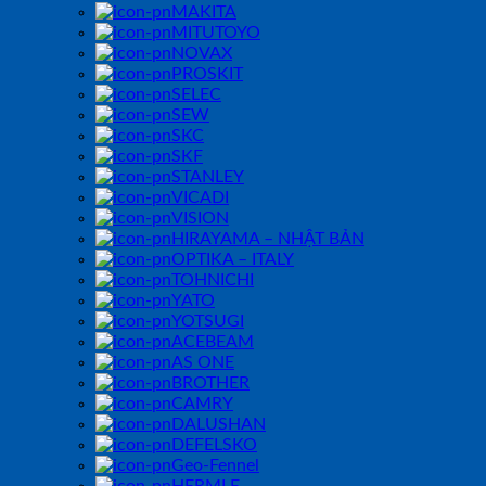
MAKITA
MITUTOYO
NOVAX
PROSKIT
SELEC
SEW
SKC
SKF
STANLEY
VICADI
VISION
HIRAYAMA – NHẬT BẢN
OPTIKA – ITALY
TOHNICHI
YATO
YOTSUGI
ACEBEAM
AS ONE
BROTHER
CAMRY
DALUSHAN
DEFELSKO
Geo-Fennel