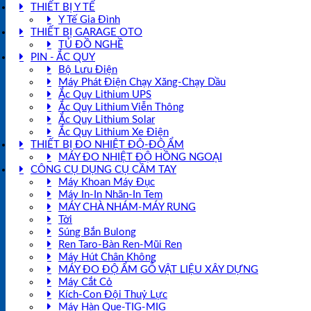
THIẾT BỊ Y TẾ
Y Tế Gia Đình
THIẾT BỊ GARAGE OTO
TỦ ĐỒ NGHỀ
PIN - ẮC QUY
Bộ Lưu Điện
Máy Phát Điện Chạy Xăng-Chạy Dầu
Ắc Quy Lithium UPS
Ắc Quy Lithium Viễn Thông
Ắc Quy Lithium Solar
Ắc Quy Lithium Xe Điện
THIẾT BỊ ĐO NHIỆT ĐỘ-ĐỘ ẨM
MÁY ĐO NHIỆT ĐỘ HỒNG NGOẠI
CÔNG CỤ DỤNG CỤ CẦM TAY
Máy Khoan Máy Đục
Máy In-In Nhãn-In Tem
MÁY CHÀ NHÁM-MÁY RUNG
Tời
Súng Bắn Bulong
Ren Taro-Bàn Ren-Mũi Ren
Máy Hút Chân Không
MÁY ĐO ĐỘ ẨM GỖ VẬT LIỆU XÂY DỰNG
Máy Cắt Cỏ
Kích-Con Đội Thuỷ Lực
Máy Hàn Que-TIG-MIG