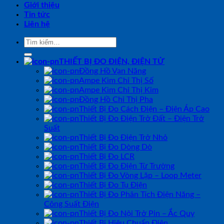
Giới thiệu
Tin tức
Liên hệ
Tìm
kiếm:
THIẾT BỊ ĐO ĐIỆN, ĐIỆN TỬ
Đồng Hồ Vạn Năng
Ampe Kìm Chỉ Thị Số
Ampe Kìm Chỉ Thị Kim
Đồng Hồ Chỉ Thị Pha
Thiết Bị Đo Cách Điện – Điện Áp Cao
Thiết Bị Đo Điện Trở Đất – Điện Trở
Suất
Thiết Bị Đo Điện Trở Nhỏ
Thiết Bị Đo Dòng Dò
Thiết Bị Đo LCR
Thiết Bị Đo Điện Từ Trường
Thiết Bị Đo Vòng Lặp – Loop Meter
Thiết Bị Đo Tụ Điện
Thiết Bị Đo Phân Tích Điện Năng –
Công Suất Điện
Thiết Bị Đo Nội Trở Pin – Ắc Quy
Thiết Bị Hiệu Chuẩn Điện