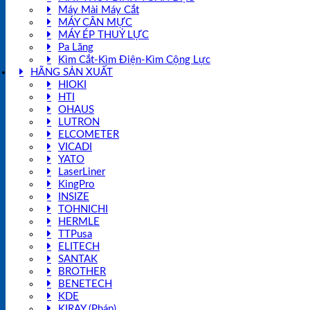
Máy Mài Máy Cắt
MÁY CÂN MỰC
MÁY ÉP THUỶ LỰC
Pa Lăng
Kìm Cắt-Kìm Điện-Kìm Cộng Lực
HÃNG SẢN XUẤT
HIOKI
HTI
OHAUS
LUTRON
ELCOMETER
VICADI
YATO
LaserLiner
KingPro
INSIZE
TOHNICHI
HERMLE
TTPusa
ELITECH
SANTAK
BROTHER
BENETECH
KDE
KIRAY (Pháp)