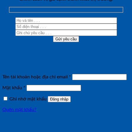
Đăng nhập
Bắt
Tên tài khoản hoặc địa chỉ email
*
buộc
Bắt
Mật khẩu
*
buộc
Ghi nhớ mật khẩu
Đăng nhập
Quên mật khẩu?