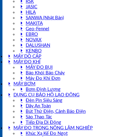
RSK
JASIC
HILA
SANWA (Nhật Bản)
MAKITA
Geo-Fennel
EBRO
NOVAX
DALUSHAN
KENBO
MÁY DÒ CÁP
MÁY ĐO KHÍ
MÁY ĐO BỤI
Báo Khói Báo Cháy
Máy Đo Khí Đơn
MÁY BƠM
Bơm Định Lượng
DỤNG CỤ BẢO HỘ LAO ĐỘNG
Đèn Pin Siêu Sáng
Dây An Toàn
Bút Thử Điện, Cảnh Báo Điện
Sào Thao Tác
Tiếp Địa Di Động
MÁY ĐO TRONG NÔNG LÂM NGHIỆP
Khúc Xạ Kế Đo Ngọt