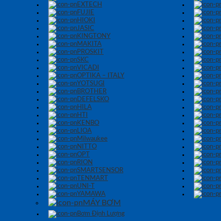
EXTECH
FUJIE
HIOKI
JASIC
KINGTONY
MAKITA
PROSKIT
SKC
VICADI
OPTIKA – ITALY
YOTSUGI
BROTHER
DEFELSKO
HILA
HTI
KENBO
LIOA
Milwaukee
NITTO
OPT
RION
SMARTSENSOR
TENMART
UNI-T
YAMAWA
MÁY BƠM
Bơm Định Lượng