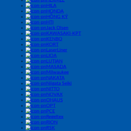
HERMLE
HILA
HONDA
HỒNG KÝ
HTI
Jack Olsen
KAWASAKI-KPT
KENBO
KORT
LaserLiner
LIOA
LUTIAN
MASADA
Milwaukee
NAKATA
Niigata Seiki
NITTO
NOVAX
OHAUS
OPT
PCE
Regeltex
RION
RSK