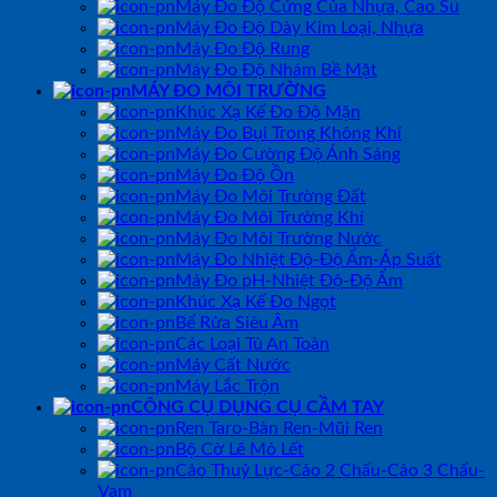
Máy Đo Độ Cứng Của Nhựa, Cao Su
Máy Đo Độ Dày Kim Loại, Nhựa
Máy Đo Độ Rung
Máy Đo Độ Nhám Bề Mặt
MÁY ĐO MÔI TRƯỜNG
Khúc Xạ Kế Đo Độ Mặn
Máy Đo Bụi Trong Không Khí
Máy Đo Cường Độ Ánh Sáng
Máy Đo Độ Ồn
Máy Đo Môi Trường Đất
Máy Đo Môi Trường Khí
Máy Đo Môi Trường Nước
Máy Đo Nhiệt Độ-Độ Ẩm-Áp Suất
Máy Đo pH-Nhiệt Độ-Độ Ẩm
Khúc Xạ Kế Đo Ngọt
Bể Rửa Siêu Âm
Các Loại Tủ An Toàn
Máy Cất Nước
Máy Lắc Trộn
CÔNG CỤ DỤNG CỤ CẦM TAY
Ren Taro-Bàn Ren-Mũi Ren
Bộ Cờ Lê Mỏ Lết
Cảo Thuỷ Lực-Cảo 2 Chấu-Cảo 3 Chấu-
Vam