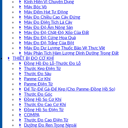
Kính Hiển Vi Chuyên Dụng
Máy Bóc Vỏ
Máy Đếm Hạt Tự Động
Máy Đo Chiều Cao Cây Đứng
Máy Đo Điện Tích Lá Cây
Máy Đo Độ Ẩm Nông Sản
Máy Đo Độ Chặt-Độ Xốp Của Đất
Máy Đo Độ Cứng Hoa Quả
Máy Đo Độ Trắng Của Bột
Máy Đo Dư Lượng Thuốc Bảo Vệ Thực Vật
Máy Phân Tích Hàm Lượng Dinh Dưỡng Trong Đất
THIẾT BỊ ĐO CƠ KHÍ
Đồng Hồ Đo Lỗ-Thước Đo Lỗ
Thước Kẹp Điện Tử
Thước Đo Sâu
Panme Cơ Khí
Panme Điện Tử
Đế Từ-Đế Gá-Đế Kẹp (Cho Panme-Đồng Hồ So)
Thước Đo Góc
Đồng Hồ So Cơ Khí
Thước Đo Cao Cơ Khí
Đồng Hồ So Điện Tử
COMPA
Thước Đo Cao Điện Tử
Dưỡng Đo Ren Trong Ngoài