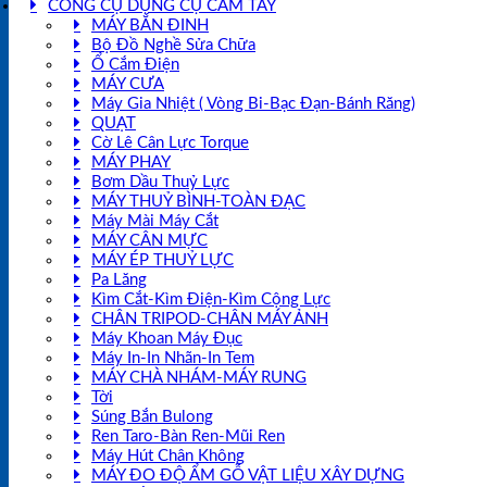
CÔNG CỤ DỤNG CỤ CẦM TAY
MÁY BẮN ĐINH
Bộ Đồ Nghề Sửa Chữa
Ổ Cắm Điện
MÁY CƯA
Máy Gia Nhiệt ( Vòng Bi-Bạc Đạn-Bánh Răng)
QUẠT
Cờ Lê Cân Lực Torque
MÁY PHAY
Bơm Dầu Thuỷ Lực
MÁY THUỶ BÌNH-TOÀN ĐẠC
Máy Mài Máy Cắt
MÁY CÂN MỰC
MÁY ÉP THUỶ LỰC
Pa Lăng
Kìm Cắt-Kìm Điện-Kìm Cộng Lực
CHÂN TRIPOD-CHÂN MÁY ẢNH
Máy Khoan Máy Đục
Máy In-In Nhãn-In Tem
MÁY CHÀ NHÁM-MÁY RUNG
Tời
Súng Bắn Bulong
Ren Taro-Bàn Ren-Mũi Ren
Máy Hút Chân Không
MÁY ĐO ĐỘ ẨM GỖ VẬT LIỆU XÂY DỰNG