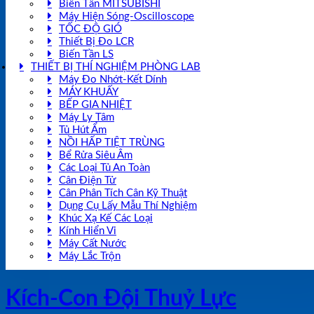
Biến Tần MITSUBISHI
Máy Hiện Sóng-Oscilloscope
TỐC ĐỘ GIÓ
Thiết Bị Đo LCR
Biến Tần LS
THIẾT BỊ THÍ NGHIỆM PHÒNG LAB
Máy Đo Nhớt-Kết Dính
MÁY KHUẤY
BẾP GIA NHIỆT
Máy Ly Tâm
Tủ Hút Ẩm
NỒI HẤP TIỆT TRÙNG
Bể Rửa Siêu Âm
Các Loại Tủ An Toàn
Cân Điện Tử
Cân Phân Tích Cân Kỹ Thuật
Dụng Cụ Lấy Mẫu Thí Nghiệm
Khúc Xạ Kế Các Loại
Kính Hiển Vi
Máy Cất Nước
Máy Lắc Trộn
Kích-Con Đội Thuỷ Lực