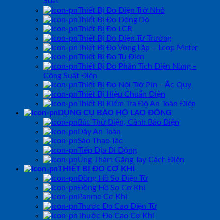
Suất
Thiết Bị Đo Điện Trở Nhỏ
Thiết Bị Đo Dòng Dò
Thiết Bị Đo LCR
Thiết Bị Đo Điện Từ Trường
Thiết Bị Đo Vòng Lặp – Loop Meter
Thiết Bị Đo Tụ Điện
Thiết Bị Đo Phân Tích Điện Năng –
Công Suất Điện
Thiết Bị Đo Nội Trở Pin – Ắc Quy
Thiết Bị Hiệu Chuẩn Điện
Thiết Bị Kiểm Tra Độ An Toàn Điện
DỤNG CỤ BẢO HỘ LAO ĐỘNG
Bút Thử Điện, Cảnh Báo Điện
Dây An Toàn
Sào Thao Tác
Tiếp Địa Di Động
Ủng Thảm Găng Tay Cách Điện
THIẾT BỊ ĐO CƠ KHÍ
Đồng Hồ So Điện Tử
Đồng Hồ So Cơ Khí
Panme Cơ Khí
Thước Đo Cao Điện Tử
Thước Đo Cao Cơ Khí