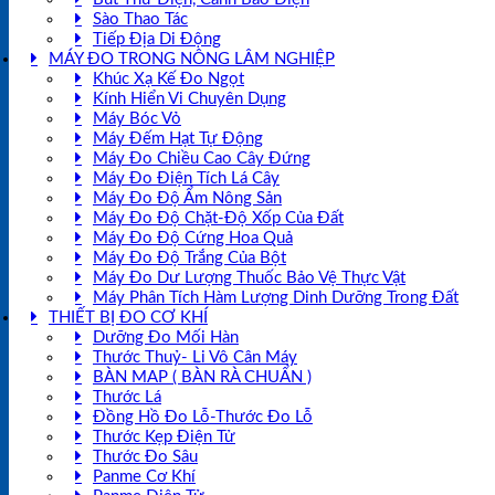
Sào Thao Tác
Tiếp Địa Di Động
MÁY ĐO TRONG NÔNG LÂM NGHIỆP
Khúc Xạ Kế Đo Ngọt
Kính Hiển Vi Chuyên Dụng
Máy Bóc Vỏ
Máy Đếm Hạt Tự Động
Máy Đo Chiều Cao Cây Đứng
Máy Đo Điện Tích Lá Cây
Máy Đo Độ Ẩm Nông Sản
Máy Đo Độ Chặt-Độ Xốp Của Đất
Máy Đo Độ Cứng Hoa Quả
Máy Đo Độ Trắng Của Bột
Máy Đo Dư Lượng Thuốc Bảo Vệ Thực Vật
Máy Phân Tích Hàm Lượng Dinh Dưỡng Trong Đất
THIẾT BỊ ĐO CƠ KHÍ
Dưỡng Đo Mối Hàn
Thước Thuỷ- Li Vô Cân Máy
BÀN MAP ( BÀN RÀ CHUẨN )
Thước Lá
Đồng Hồ Đo Lỗ-Thước Đo Lỗ
Thước Kẹp Điện Tử
Thước Đo Sâu
Panme Cơ Khí