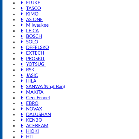
FLUKE
TASCO
KIMO
AS ONE
Milwaukee
LEICA
BOSCH
SOLO
DEFELSKO
EXTECH
PROSKIT
YOTSUGI
RSK
JASIC
HILA
SANWA (Nhật Bản)
MAKITA
Geo-Fennel
EBRO
NOVAX
DALUSHAN
KENBO
ACEBEAM
HIOKI
HTI