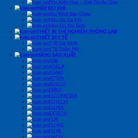
Phụ Kiện Nạp – Cell Pin Ắc Quy
MÁY ĐO KHÍ
Báo Khói Báo Cháy
Máy Đo Đa Khí
Máy Đo Khí Đơn
THIẾT BỊ THÍ NGHIỆM PHÒNG LAB
THIẾT BỊ Y TẾ
Y Tế Gia Đình
Y Tế Thẩm Mỹ
HÃNG SẢN XUẤT
ABB
ADELA
ASAKI
ATTEN
BOSCH
EBRO
ELCOMETER
ELITECH
ELORA
EXTECH
FLIR
FLUKE
FUJIE
HACH