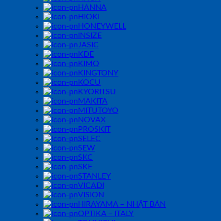
HANNA
HIOKI
HONEYWELL
INSIZE
JASIC
KDE
KIMO
KINGTONY
KOCU
KYORITSU
MAKITA
MITUTOYO
NOVAX
PROSKIT
SELEC
SEW
SKC
SKF
STANLEY
VICADI
VISION
HIRAYAMA – NHẬT BẢN
OPTIKA – ITALY