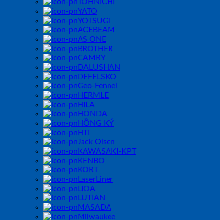
TOHNICHI
YATO
YOTSUGI
ACEBEAM
AS ONE
BROTHER
CAMRY
DALUSHAN
DEFELSKO
Geo-Fennel
HERMLE
HILA
HONDA
HỒNG KÝ
HTI
Jack Olsen
KAWASAKI-KPT
KENBO
KORT
LaserLiner
LIOA
LUTIAN
MASADA
Milwaukee