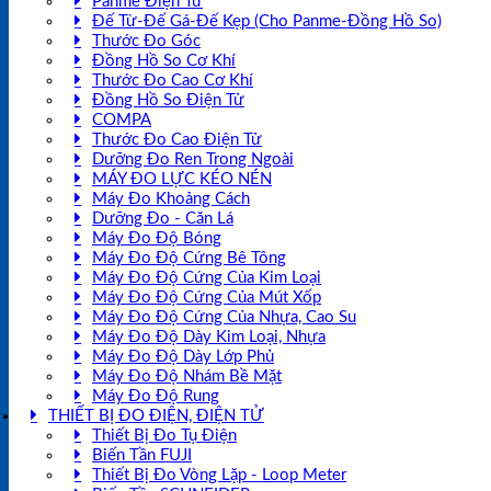
Panme Điện Tử
Đế Từ-Đế Gá-Đế Kẹp (Cho Panme-Đồng Hồ So)
Thước Đo Góc
Đồng Hồ So Cơ Khí
Thước Đo Cao Cơ Khí
Đồng Hồ So Điện Tử
COMPA
Thước Đo Cao Điện Tử
Dưỡng Đo Ren Trong Ngoài
MÁY ĐO LỰC KÉO NÉN
Máy Đo Khoảng Cách
Dưỡng Đo - Căn Lá
Máy Đo Độ Bóng
Máy Đo Độ Cứng Bê Tông
Máy Đo Độ Cứng Của Kim Loại
Máy Đo Độ Cứng Của Mút Xốp
Máy Đo Độ Cứng Của Nhựa, Cao Su
Máy Đo Độ Dày Kim Loại, Nhựa
Máy Đo Độ Dày Lớp Phủ
Máy Đo Độ Nhám Bề Mặt
Máy Đo Độ Rung
THIẾT BỊ ĐO ĐIỆN, ĐIỆN TỬ
Thiết Bị Đo Tụ Điện
Biến Tần FUJI
Thiết Bị Đo Vòng Lặp - Loop Meter