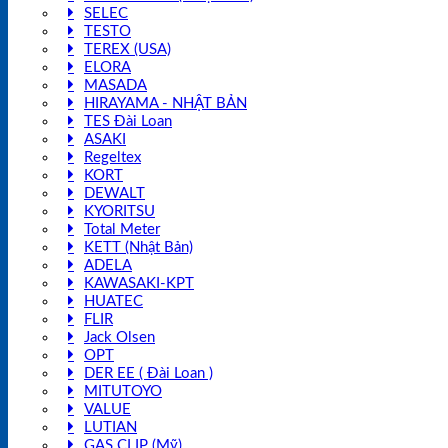
SELEC
TESTO
TEREX (USA)
ELORA
MASADA
HIRAYAMA - NHẬT BẢN
TES Đài Loan
ASAKI
Regeltex
KORT
DEWALT
KYORITSU
Total Meter
KETT (Nhật Bản)
ADELA
KAWASAKI-KPT
HUATEC
FLIR
Jack Olsen
OPT
DER EE ( Đài Loan )
MITUTOYO
VALUE
LUTIAN
GAS CLIP (Mỹ)