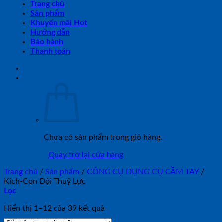
Trang chủ
Sản phẩm
Khuyến mãi Hot
Hướng dẫn
Bảo hành
Thanh toán
Chưa có sản phẩm trong giỏ hàng.
Quay trở lại cửa hàng
Trang chủ
/
Sản phẩm
/
CÔNG CỤ DỤNG CỤ CẦM TAY
/
Kích-Con Đội Thuỷ Lực
Lọc
Đã
Hiển thị 1–12 của 39 kết quả
sắp