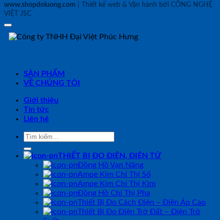
www.shopdoluong.com
| Thiết kế web & Vận hành bởi CÔNG NGHỆ
VIỆT JSC
SẢN PHẨM
VỀ CHÚNG TÔI
Giới thiệu
Tin tức
Liên hệ
Tìm
kiếm:
THIẾT BỊ ĐO ĐIỆN, ĐIỆN TỬ
Đồng Hồ Vạn Năng
Ampe Kìm Chỉ Thị Số
Ampe Kìm Chỉ Thị Kim
Đồng Hồ Chỉ Thị Pha
Thiết Bị Đo Cách Điện – Điện Áp Cao
Thiết Bị Đo Điện Trở Đất – Điện Trở