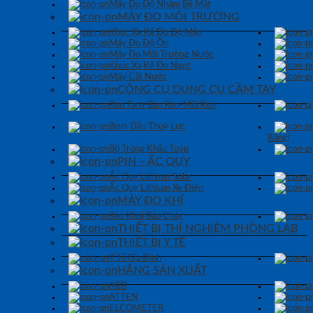
Máy Đo Độ Nhám Bề Mặt
MÁY ĐO MÔI TRƯỜNG
Khúc Xạ Kế Đo Độ Mặn
Máy Đo Độ Ồn
Máy Đo Môi Trường Nước
Khúc Xạ Kế Đo Ngọt
Máy Cất Nước
CÔNG CỤ DỤNG CỤ CẦM TAY
Ren Taro-Bàn Ren-Mũi Ren
Bơm Dầu Thuỷ Lực
Răng)
Bộ Tròng Khẩu Tuýp
PIN – ẮC QUY
Ắc Quy Lithium Solar
Ắc Quy Lithium Xe Điện
MÁY ĐO KHÍ
Báo Khói Báo Cháy
THIẾT BỊ THÍ NGHIỆM PHÒNG LAB
THIẾT BỊ Y TẾ
Y Tế Gia Đình
HÃNG SẢN XUẤT
ABB
ATTEN
ELCOMETER