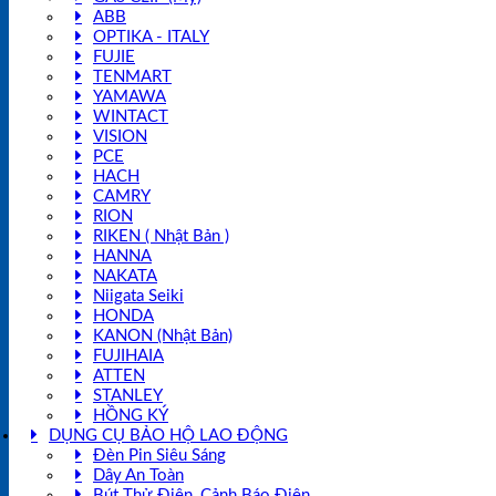
ABB
OPTIKA - ITALY
FUJIE
TENMART
YAMAWA
WINTACT
VISION
PCE
HACH
CAMRY
RION
RIKEN ( Nhật Bản )
HANNA
NAKATA
Niigata Seiki
HONDA
KANON (Nhật Bản)
FUJIHAIA
ATTEN
STANLEY
HỒNG KÝ
DỤNG CỤ BẢO HỘ LAO ĐỘNG
Đèn Pin Siêu Sáng
Dây An Toàn
Bút Thử Điện, Cảnh Báo Điện