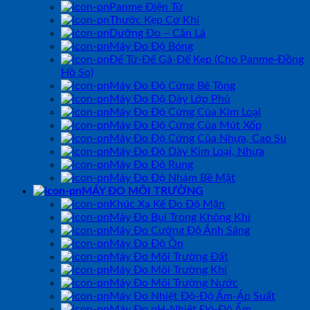
Panme Điện Tử
Thước Kẹp Cơ Khí
Dưỡng Đo – Căn Lá
Máy Đo Độ Bóng
Đế Từ-Đế Gá-Đế Kẹp (Cho Panme-Đồng
Hồ So)
Máy Đo Độ Cứng Bê Tông
Máy Đo Độ Dày Lớp Phủ
Máy Đo Độ Cứng Của Kim Loại
Máy Đo Độ Cứng Của Mút Xốp
Máy Đo Độ Cứng Của Nhựa, Cao Su
Máy Đo Độ Dày Kim Loại, Nhựa
Máy Đo Độ Rung
Máy Đo Độ Nhám Bề Mặt
MÁY ĐO MÔI TRƯỜNG
Khúc Xạ Kế Đo Độ Mặn
Máy Đo Bụi Trong Không Khí
Máy Đo Cường Độ Ánh Sáng
Máy Đo Độ Ồn
Máy Đo Môi Trường Đất
Máy Đo Môi Trường Khí
Máy Đo Môi Trường Nước
Máy Đo Nhiệt Độ-Độ Ẩm-Áp Suất
Máy Đo pH-Nhiệt Độ-Độ Ẩm