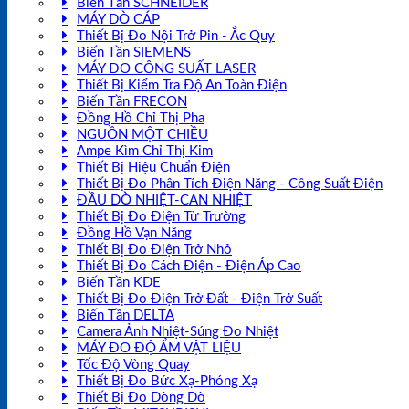
Biến Tần SCHNEIDER
MÁY DÒ CÁP
Thiết Bị Đo Nội Trở Pin - Ắc Quy
Biến Tần SIEMENS
MÁY ĐO CÔNG SUẤT LASER
Thiết Bị Kiểm Tra Độ An Toàn Điện
Biến Tần FRECON
Đồng Hồ Chỉ Thị Pha
NGUỒN MỘT CHIỀU
Ampe Kìm Chỉ Thị Kim
Thiết Bị Hiệu Chuẩn Điện
Thiết Bị Đo Phân Tích Điện Năng - Công Suất Điện
ĐẦU DÒ NHIỆT-CAN NHIỆT
Thiết Bị Đo Điện Từ Trường
Đồng Hồ Vạn Năng
Thiết Bị Đo Điện Trở Nhỏ
Thiết Bị Đo Cách Điện - Điện Áp Cao
Biến Tần KDE
Thiết Bị Đo Điện Trở Đất - Điện Trở Suất
Biến Tần DELTA
Camera Ảnh Nhiệt-Súng Đo Nhiệt
MÁY ĐO ĐỘ ẨM VẬT LIỆU
Tốc Độ Vòng Quay
Thiết Bị Đo Bức Xạ-Phóng Xạ
Thiết Bị Đo Dòng Dò