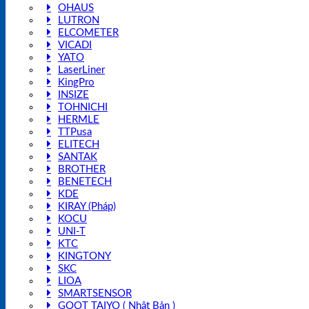
OHAUS
LUTRON
ELCOMETER
VICADI
YATO
LaserLiner
KingPro
INSIZE
TOHNICHI
HERMLE
TTPusa
ELITECH
SANTAK
BROTHER
BENETECH
KDE
KIRAY (Pháp)
KOCU
UNI-T
KTC
KINGTONY
SKC
LIOA
SMARTSENSOR
GOOT TAIYO ( Nhật Bản )