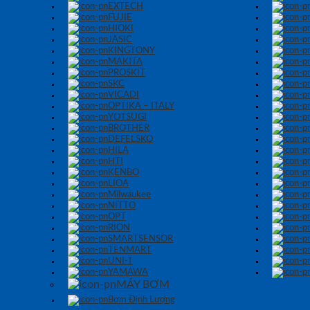
EXTECH
FUJIE
HIOKI
JASIC
KINGTONY
MAKITA
PROSKIT
SKC
VICADI
OPTIKA – ITALY
YOTSUGI
BROTHER
DEFELSKO
HILA
HTI
KENBO
LIOA
Milwaukee
NITTO
OPT
RION
SMARTSENSOR
TENMART
UNI-T
YAMAWA
MÁY BƠM
Bơm Định Lượng