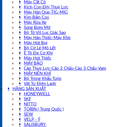
Máy Cắt Cỏ
Kích-Con Đội Thuỷ Lực
Máy Hàn Que-TIG-MIG
Kìm Bấm Cos
Máy Rửa Xe
Súng Bơm Mỡ
Bộ Tô Vít Lục Giác Sao
Máy Hàn Thiếc-Máy Khò
Máy Hút Bụi
Bộ Cờ Lê Mỏ Lết
Ê Tô Đe Cơ Khí
Máy Hút Thiếc
MÁY BÀO
Cảo Thuỷ Lực-Cảo 2 Chấu-Cảo 3 Chấu-Vam
MÁY NÉN KHÍ
Bộ Tròng Khẩu Tuýp
Vật Tư Điện Lạnh
HÃNG SẢN XUẤT
HONEYWELL
SKF
NITTO
TORIN ( Trung Quốc )
SEW
VELP - Ý
SALISBURY