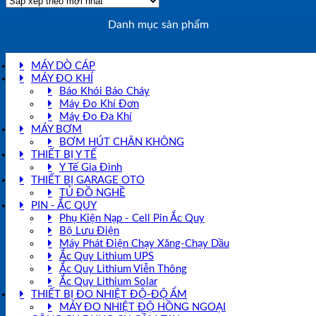
xếp
theo
Danh mục sản phẩm
mới
nhất
MÁY DÒ CÁP
MÁY ĐO KHÍ
Báo Khói Báo Cháy
Máy Đo Khí Đơn
Máy Đo Đa Khí
MÁY BƠM
BƠM HÚT CHÂN KHÔNG
THIẾT BỊ Y TẾ
Y Tế Gia Đình
THIẾT BỊ GARAGE OTO
TỦ ĐỒ NGHỀ
PIN - ẮC QUY
Phụ Kiện Nạp - Cell Pin Ắc Quy
Bộ Lưu Điện
Máy Phát Điện Chạy Xăng-Chạy Dầu
Ắc Quy Lithium UPS
Ắc Quy Lithium Viễn Thông
Ắc Quy Lithium Solar
THIẾT BỊ ĐO NHIỆT ĐỘ-ĐỘ ẨM
MÁY ĐO NHIỆT ĐỘ HỒNG NGOẠI