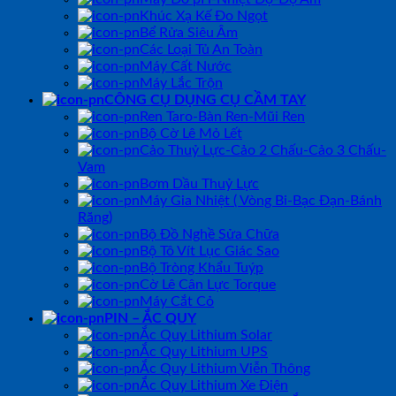
Khúc Xạ Kế Đo Ngọt
Bể Rửa Siêu Âm
Các Loại Tủ An Toàn
Máy Cất Nước
Máy Lắc Trộn
CÔNG CỤ DỤNG CỤ CẦM TAY
Ren Taro-Bàn Ren-Mũi Ren
Bộ Cờ Lê Mỏ Lết
Cảo Thuỷ Lực-Cảo 2 Chấu-Cảo 3 Chấu-
Vam
Bơm Dầu Thuỷ Lực
Máy Gia Nhiệt ( Vòng Bi-Bạc Đạn-Bánh
Răng)
Bộ Đồ Nghề Sửa Chữa
Bộ Tô Vít Lục Giác Sao
Bộ Tròng Khẩu Tuýp
Cờ Lê Cân Lực Torque
Máy Cắt Cỏ
PIN – ẮC QUY
Ắc Quy Lithium Solar
Ắc Quy Lithium UPS
Ắc Quy Lithium Viễn Thông
Ắc Quy Lithium Xe Điện