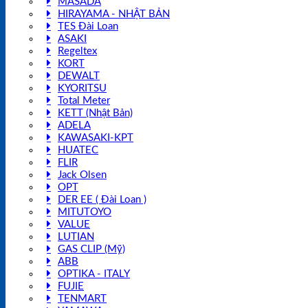
MASADA
HIRAYAMA - NHẬT BẢN
TES Đài Loan
ASAKI
Regeltex
KORT
DEWALT
KYORITSU
Total Meter
KETT (Nhật Bản)
ADELA
KAWASAKI-KPT
HUATEC
FLIR
Jack Olsen
OPT
DER EE ( Đài Loan )
MITUTOYO
VALUE
LUTIAN
GAS CLIP (Mỹ)
ABB
OPTIKA - ITALY
FUJIE
TENMART