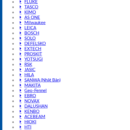
FLUKE
TASCO
KIMO
AS ONE
Milwaukee
LEICA
BOSCH
SOLO
DEFELSKO
EXTECH
PROSKIT
YOTSUGI
RSK
JASIC
HILA
SANWA (Nhật Bản)
MAKITA
Geo-Fennel
EBRO
NOVAX
DALUSHAN
KENBO
ACEBEAM
HIOKI
HTI