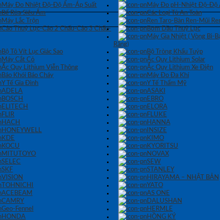
Máy Đo Nhiệt Độ-Độ Ẩm-Áp Suất
Máy Đo pH-Nhiệt Độ-Độ
Bể Rửa Siêu Âm
Các Loại Tủ An Toàn
Máy Lắc Trộn
Ren Taro-Bàn Ren-Mũi Re
Cảo Thuỷ Lực-Cảo 2 Chấu-Cảo 3 Chấu-
Bơm Dầu Thuỷ Lực
Máy Gia Nhiệt ( Vòng Bi-
Răng)
Bộ Tô Vít Lục Giác Sao
Bộ Tròng Khẩu Tuýp
Máy Cắt Cỏ
Ắc Quy Lithium Solar
Ắc Quy Lithium Viễn Thông
Ắc Quy Lithium Xe Điện
Báo Khói Báo Cháy
Máy Đo Đa Khí
Y Tế Gia Đình
Y Tế Thẩm Mỹ
ADELA
ASAKI
BOSCH
EBRO
ELITECH
ELORA
FLIR
FLUKE
HACH
HANNA
HONEYWELL
INSIZE
KDE
KIMO
KOCU
KYORITSU
MITUTOYO
NOVAX
SELEC
SEW
SKF
STANLEY
VISION
HIRAYAMA – NHẬT BẢN
TOHNICHI
YATO
ACEBEAM
AS ONE
CAMRY
DALUSHAN
Geo-Fennel
HERMLE
HONDA
HỒNG KÝ