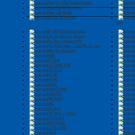
Máy Đo Môi Trường Nước
Khúc Xạ Kế Đo Ngọt
Máy Cất Nước
Bộ Cờ Lê Mỏ Lết
Vam
Bộ Đồ Nghề Sửa Chữa
Cờ Lê Cân Lực Torque
Ắc Quy Lithium UPS
Phụ Kiện Nạp – Cell Pin Ắc Quy
Máy Đo Khí Đơn
ABB
ATTEN
ELCOMETER
EXTECH
FUJIE
HIOKI
JASIC
KINGTONY
MAKITA
PROSKIT
SKC
VICADI
OPTIKA – ITALY
YOTSUGI
BROTHER
DEFELSKO
HILA