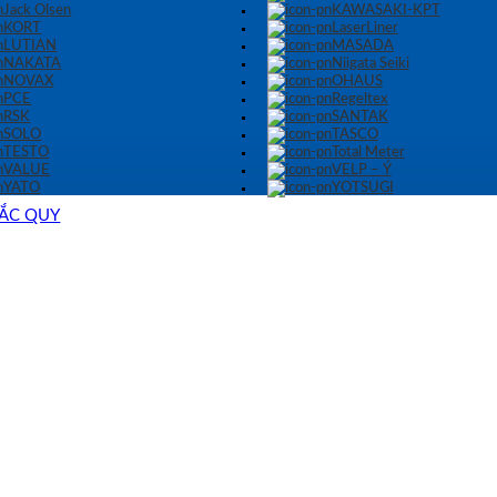
Jack Olsen
KAWASAKI-KPT
KORT
LaserLiner
LUTIAN
MASADA
NAKATA
Niigata Seiki
NOVAX
OHAUS
PCE
Regeltex
RSK
SANTAK
SOLO
TASCO
TESTO
Total Meter
VALUE
VELP – Ý
YATO
YOTSUGI
- ẮC QUY