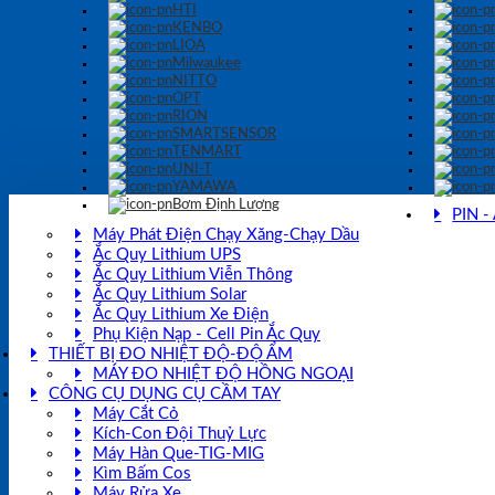
HTI
KENBO
LIOA
Milwaukee
NITTO
OPT
RION
SMARTSENSOR
TENMART
UNI-T
YAMAWA
Bơm Định Lượng
PIN 
Máy Phát Điện Chạy Xăng-Chạy Dầu
Ắc Quy Lithium UPS
Ắc Quy Lithium Viễn Thông
Ắc Quy Lithium Solar
Ắc Quy Lithium Xe Điện
Phụ Kiện Nạp - Cell Pin Ắc Quy
THIẾT BỊ ĐO NHIỆT ĐỘ-ĐỘ ẨM
MÁY ĐO NHIỆT ĐỘ HỒNG NGOẠI
CÔNG CỤ DỤNG CỤ CẦM TAY
Máy Cắt Cỏ
Kích-Con Đội Thuỷ Lực
Máy Hàn Que-TIG-MIG
Kìm Bấm Cos
Máy Rửa Xe