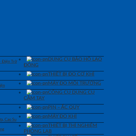
DỤNG CỤ BẢO HỘ LAO
– Điện Trở
ĐỘNG
THIẾT BỊ ĐO CƠ KHÍ
MÁY ĐO MÔI TRƯỜNG
iện
CÔNG CỤ DỤNG CỤ
CẦM TAY
PIN – ẮC QUY
MÁY ĐO KHÍ
a, Cao Su
THIẾT BỊ THÍ NGHIỆM
áng
PHÒNG LAB