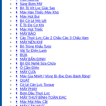
Súng Bơm Mỡ
Bộ Tô Vít Lục Giác Sao
Máy Hàn Thiếc-Máy Khò
Máy Hút Bụi
Bộ Cờ Lê Mỏ Lết
Ê Tô Đe Cơ Khí
Máy Hút Thiếc
MÁY BÀO
Cảo Thuỷ Lực-Cảo 2 Chấu-Cảo 3 Chấu-Vam
MÁY NÉN KHÍ
Bộ Tròng Khẩu Tuýp
Vật Tư Điện Lạnh
BÚA
MÁY BẮN ĐINH
Bộ Đồ Nghề Sửa Chữa
Ổ Cắm Điện
MÁY CƯA
Máy Gia Nhiệt ( Vòng Bi-Bạc Đạn-Bánh Răng)
QUẠT
Cờ Lê Cân Lực Torque
MÁY PHAY
Bơm Dầu Thuỷ Lực
MÁY THUỶ BÌNH-TOÀN ĐẠC
Máy Mài Máy Cắt