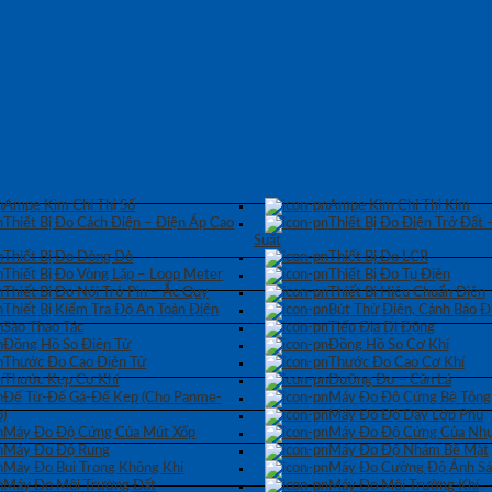
Ampe Kìm Chỉ Thị Số
Ampe Kìm Chỉ Thị Kim
Thiết Bị Đo Cách Điện – Điện Áp Cao
Thiết Bị Đo Điện Trở Đất 
Suất
Thiết Bị Đo Dòng Dò
Thiết Bị Đo LCR
Thiết Bị Đo Vòng Lặp – Loop Meter
Thiết Bị Đo Tụ Điện
Thiết Bị Đo Nội Trở Pin – Ắc Quy
Thiết Bị Hiệu Chuẩn Điện
Thiết Bị Kiểm Tra Độ An Toàn Điện
Bút Thử Điện, Cảnh Báo Đ
Sào Thao Tác
Tiếp Địa Di Động
Đồng Hồ So Điện Tử
Đồng Hồ So Cơ Khí
Thước Đo Cao Điện Tử
Thước Đo Cao Cơ Khí
Thước Kẹp Cơ Khí
Dưỡng Đo – Căn Lá
Đế Từ-Đế Gá-Đế Kẹp (Cho Panme-
Máy Đo Độ Cứng Bê Tông
)
Máy Đo Độ Dày Lớp Phủ
Máy Đo Độ Cứng Của Mút Xốp
Máy Đo Độ Cứng Của Nhự
Máy Đo Độ Rung
Máy Đo Độ Nhám Bề Mặt
Máy Đo Bụi Trong Không Khí
Máy Đo Cường Độ Ánh S
Máy Đo Môi Trường Đất
Máy Đo Môi Trường Khí