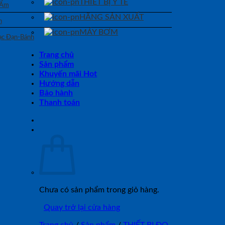
THIẾT BỊ Y TẾ
 Ẩm
HÃNG SẢN XUẤT
n
MÁY BƠM
Bạc Đạn-Bánh
Trang chủ
Sản phẩm
Khuyến mãi Hot
Hướng dẫn
Bảo hành
Thanh toán
Chưa có sản phẩm trong giỏ hàng.
Quay trở lại cửa hàng