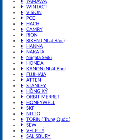
YAMAWA
WINTACT
VISION
PCE
HACH
CAMRY
RION
RIKEN ( Nhật Bản )
HANNA
NAKATA
Niigata Seiki
HONDA
KANON (Nhật Bản)
FUJIHAIA
ATTEN
STANLEY
HỒNG KÝ
ORBIT MERRET
HONEYWELL
SKF
NITTO
TORIN ( Trung Quốc )
SEW
VELP - Ý
SALISBURY