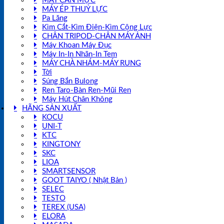
MÁY CÂN MỰC
MÁY ÉP THUỶ LỰC
Pa Lăng
Kìm Cắt-Kìm Điện-Kìm Cộng Lực
CHÂN TRIPOD-CHÂN MÁY ẢNH
Máy Khoan Máy Đục
Máy In-In Nhãn-In Tem
MÁY CHÀ NHÁM-MÁY RUNG
Tời
Súng Bắn Bulong
Ren Taro-Bàn Ren-Mũi Ren
Máy Hút Chân Không
HÃNG SẢN XUẤT
KOCU
UNI-T
KTC
KINGTONY
SKC
LIOA
SMARTSENSOR
GOOT TAIYO ( Nhật Bản )
SELEC
TESTO
TEREX (USA)
ELORA