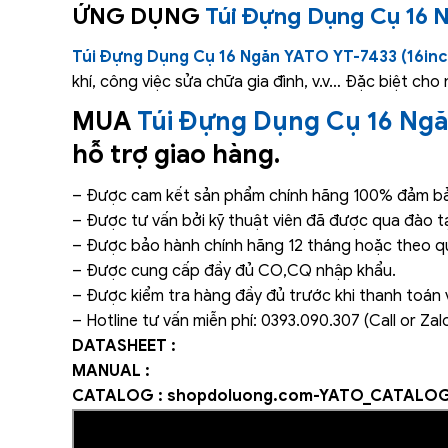
ỨNG DỤNG
Túi Đựng Dụng Cụ 16 
Túi Đựng Dụng Cụ 16 Ngăn YATO YT-7433 (16inc
khí, công việc sửa chữa gia đình, v.v… Đặc biệt ch
MUA
Túi Đựng Dụng Cụ 16 Ngă
hỗ trợ giao hàng.
– Được cam kết sản phẩm chính hãng 100% đảm bảo
– Được tư vấn bởi kỹ thuật viên đã được qua đào t
– Được bảo hành chính hãng 12 tháng hoặc theo qu
– Được cung cấp đầy đủ CO,CQ nhập khẩu.
– Được kiểm tra hàng đầy đủ trước khi thanh toán 
– Hotline tư vấn miễn phí: 0393.090.307 (Call or Zalo
DATASHEET :
MANUAL :
CATALOG :
shopdoluong.com-YATO_CATALOG