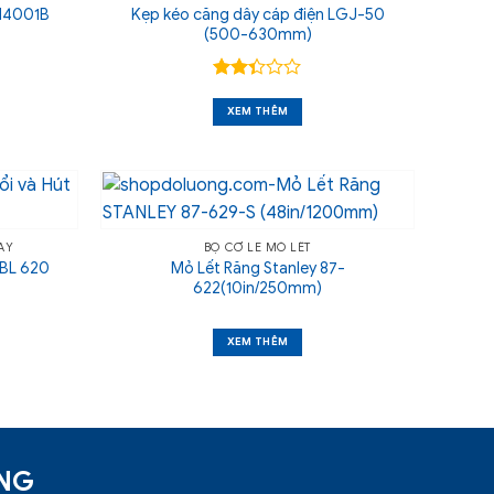
Kẹp kéo căng dây cáp điện LGJ-50
 M4001B
(500-630mm)
Được
xếp
XEM THÊM
hạng
2.33
5 sao
AY
BỘ CỜ LÊ MỎ LẾT
Mỏ Lết Răng Stanley 87-
GBL 620
622(10in/250mm)
XEM THÊM
ỜNG