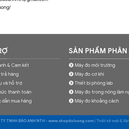
uong/
RỢ
SẢN PHẨM PHÂN
nh & Cam kết
Máy đo môi trường
 trả hàng
Máy đo cơ khí
ụ và hỗ trợ
Thiết bị phòng lab
hức thanh toán
Máy đo trong nông lâm n
 dẫn mua hàng
Máy đo khoảng cách
TY TNHH BẢO ANH NTH - www.shopdoluong.com
| Thiết kế web & V