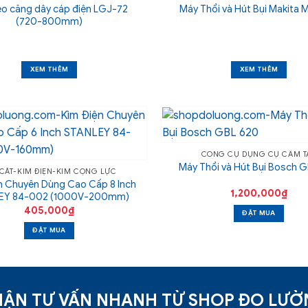
éo căng dây cáp điện LGJ-72
Máy Thổi và Hút Bụi Makita
(720-800mm)
XEM THÊM
XEM THÊM
CÔNG CỤ DỤNG CỤ CẦM T
Máy Thổi và Hút Bụi Bosch 
 CẮT-KÌM ĐIỆN-KÌM CỘNG LỰC
n Chuyên Dùng Cao Cấp 8 Inch
1,200,000
₫
EY 84-002 (1000V-200mm)
405,000
₫
ĐẶT MUA
ĐẶT MUA
ẬN TƯ VẤN NHANH TỪ SHOP ĐO LƯ