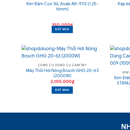
Kìm Bấm Cos 16L Asaki AK-9112 (1.25-
Kẹp k
16mm)
350,000
₫
ĐẶT MUA
CÔNG CỤ DỤNG CỤ CẦM TAY
Máy Thổi Hơi Nóng Bosch GHG 20-63
KÌM
(2000W)
Kìm Điệ
2,100,000
₫
STANL
ĐẶT MUA
NH