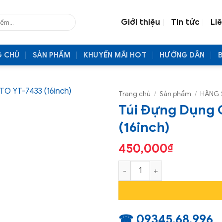
Giới thiệu
Tin tức
Li
G CHỦ
SẢN PHẨM
KHUYẾN MÃI HOT
HƯỚNG DẪN
Trang chủ
/
Sản phẩm
/
HÃNG 
Túi Đựng Dụng 
(16inch)
450,000
₫
Túi Đựng Dụng Cụ 16 Ngăn YA
☎ 09345.68.996