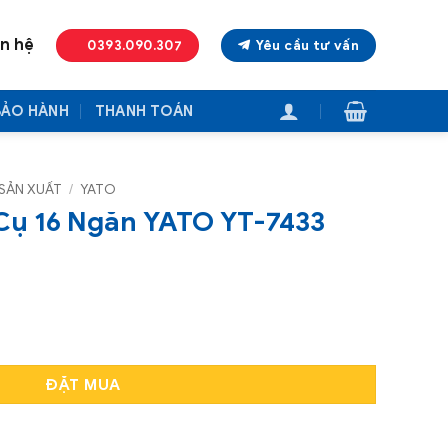
ên hệ
0393.090.307
Yêu cầu tư vấn
BẢO HÀNH
THANH TOÁN
SẢN XUẤT
/
YATO
Cụ 16 Ngăn YATO YT-7433
TO YT-7433 (16inch) số lượng
ĐẶT MUA