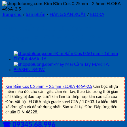
Trang chủ
/
Sản phẩm
/
HÃNG SẢN XUẤT
/
ELORA
Kìm Bấm Cos 0.25mm –
2.5mm ELORA 466A-2.5
Kìm Bấm Cos 0.25mm – 2.5mm ELORA 466A-2.5
Cán bọc nhựa
mềm màu đỏ, cho cảm giác cầm êm tay, thao tác trong thời gian
dài không bị đau tay. Lưỡi kìm làm từ thép hợp kim cao cấp của
Đức. Vật liệu ELORA-high grade steel C45 / 1.0503. Là kiểu thiết
kế đơn giản và dễ sử dụng nhất. Sản xuất tại Đức. Đáp ứng tiêu
chuẩn DIN 46228.
☎ 09345.68.996