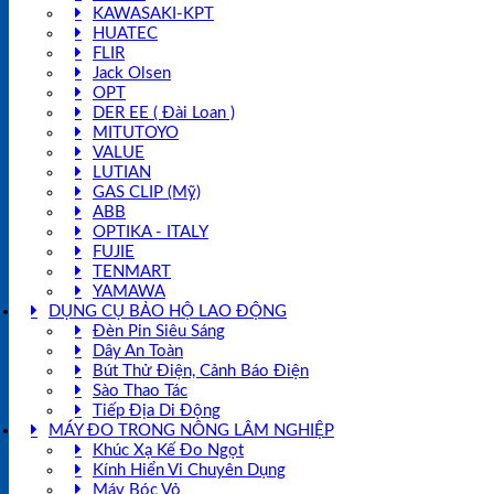
KAWASAKI-KPT
HUATEC
FLIR
Jack Olsen
OPT
DER EE ( Đài Loan )
MITUTOYO
VALUE
LUTIAN
GAS CLIP (Mỹ)
ABB
OPTIKA - ITALY
FUJIE
TENMART
YAMAWA
DỤNG CỤ BẢO HỘ LAO ĐỘNG
Đèn Pin Siêu Sáng
Dây An Toàn
Bút Thử Điện, Cảnh Báo Điện
Sào Thao Tác
Tiếp Địa Di Động
MÁY ĐO TRONG NÔNG LÂM NGHIỆP
Khúc Xạ Kế Đo Ngọt
Kính Hiển Vi Chuyên Dụng
Máy Bóc Vỏ