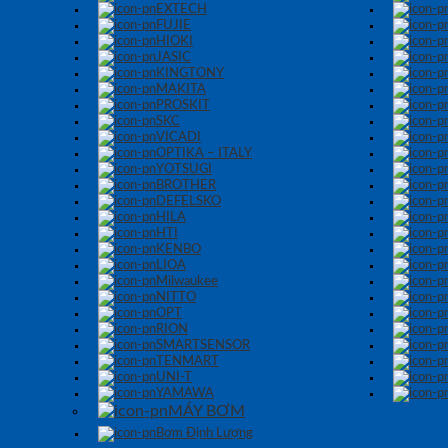
EXTECH
FUJIE
HIOKI
JASIC
KINGTONY
MAKITA
PROSKIT
SKC
VICADI
OPTIKA – ITALY
YOTSUGI
BROTHER
DEFELSKO
HILA
HTI
KENBO
LIOA
Milwaukee
NITTO
OPT
RION
SMARTSENSOR
TENMART
UNI-T
YAMAWA
MÁY BƠM
Bơm Định Lượng