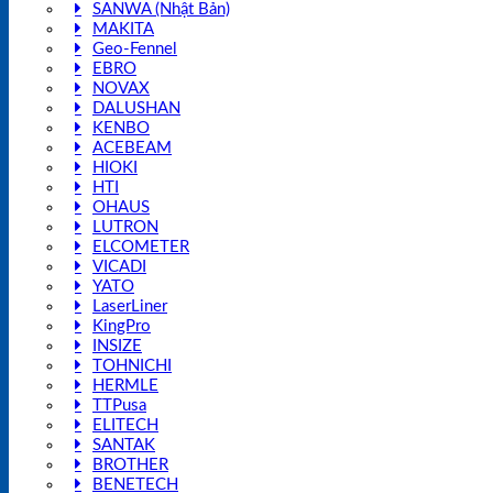
SANWA (Nhật Bản)
MAKITA
Geo-Fennel
EBRO
NOVAX
DALUSHAN
KENBO
ACEBEAM
HIOKI
HTI
OHAUS
LUTRON
ELCOMETER
VICADI
YATO
LaserLiner
KingPro
INSIZE
TOHNICHI
HERMLE
TTPusa
ELITECH
SANTAK
BROTHER
BENETECH