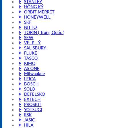
STANLEY
HỒNG KÝ
ORBIT MERRET
HONEYWELL
SKF
NITTO
TORIN ( Trung Quốc )
SEW
VELP - Ý
SALISBURY
FLUKE
TASCO
KIMO
AS ONE
Milwaukee
LEICA
BOSCH
SOLO
DEFELSKO
EXTECH
PROSKIT
YOTSUGI
RSK
JASIC
HILA