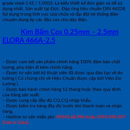
grade steel C45 / 1.0503. Là kiểu thiết kế đơn giản và dễ sử
dụng nhất. Sản xuất tại Đức. Đáp ứng tiêu chuẩn DIN 46228.
Sử dụng trong lĩnh vực sửa chữa và lắp đặt hệ thống điện
chuyên dùng ép các đầu cos cho dây điện.
MUA
Kìm Bấm Cos 0.25mm – 2.5mm
ELORA 466A-2.5
tại shopdoluong.com
để được tư vấn và hỗ trợ giao hàng.
– Được cam kết sản phẩm chính hãng 100% đảm bảo chất
lượng, phụ kiện đi kèm chính hãng.
– Được tư vấn bởi kỹ thuật viên đã được qua đào tạo về đo
lường ( Có chứng chỉ về Hiệu Chuẩn được cấp bởi Viện Đo
Lường ).
– Được bảo hành chính hãng 12 tháng hoặc theo quy định
của hãng sản xuất.
– Được cung cấp đầy đủ CO,CQ nhập khẩu.
– Được kiểm tra hàng đầy đủ trước khi thanh toán và nhận
hàng.
– Hotline tư vấn miễn phí:
09345.68.996 hoặc 0393.090.307
(Call or Zalo).