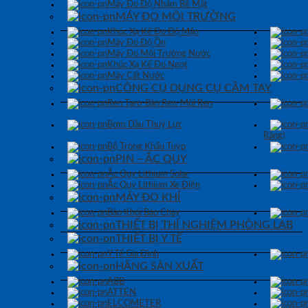
Máy Đo Độ Nhám Bề Mặt
MÁY ĐO MÔI TRƯỜNG
Khúc Xạ Kế Đo Độ Mặn
Máy Đo Độ Ồn
Máy Đo Môi Trường Nước
Khúc Xạ Kế Đo Ngọt
Máy Cất Nước
CÔNG CỤ DỤNG CỤ CẦM TAY
Ren Taro-Bàn Ren-Mũi Ren
Bơm Dầu Thuỷ Lực
Răng)
Bộ Tròng Khẩu Tuýp
PIN – ẮC QUY
Ắc Quy Lithium Solar
Ắc Quy Lithium Xe Điện
MÁY ĐO KHÍ
Báo Khói Báo Cháy
THIẾT BỊ THÍ NGHIỆM PHÒNG LAB
THIẾT BỊ Y TẾ
Y Tế Gia Đình
HÃNG SẢN XUẤT
ABB
ATTEN
ELCOMETER