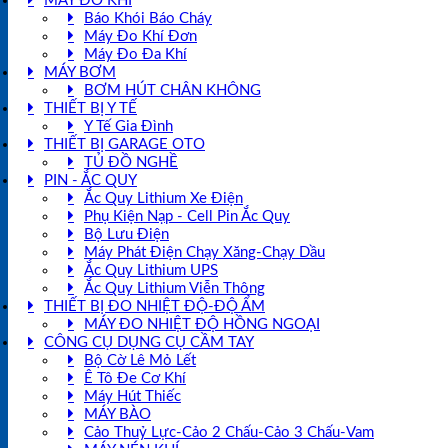
MÁY ĐO KHÍ
Báo Khói Báo Cháy
Máy Đo Khí Đơn
Máy Đo Đa Khí
MÁY BƠM
BƠM HÚT CHÂN KHÔNG
THIẾT BỊ Y TẾ
Y Tế Gia Đình
THIẾT BỊ GARAGE OTO
TỦ ĐỒ NGHỀ
PIN - ẮC QUY
Ắc Quy Lithium Xe Điện
Phụ Kiện Nạp - Cell Pin Ắc Quy
Bộ Lưu Điện
Máy Phát Điện Chạy Xăng-Chạy Dầu
Ắc Quy Lithium UPS
Ắc Quy Lithium Viễn Thông
THIẾT BỊ ĐO NHIỆT ĐỘ-ĐỘ ẨM
MÁY ĐO NHIỆT ĐỘ HỒNG NGOẠI
CÔNG CỤ DỤNG CỤ CẦM TAY
Bộ Cờ Lê Mỏ Lết
Ê Tô Đe Cơ Khí
Máy Hút Thiếc
MÁY BÀO
Cảo Thuỷ Lực-Cảo 2 Chấu-Cảo 3 Chấu-Vam