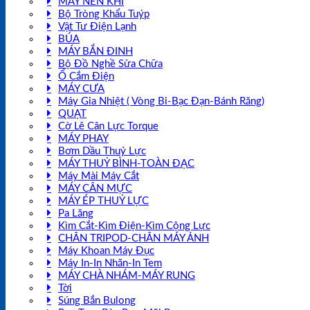
MÁY NÉN KHÍ
Bộ Tròng Khẩu Tuýp
Vật Tư Điện Lạnh
BÚA
MÁY BẮN ĐINH
Bộ Đồ Nghề Sửa Chữa
Ổ Cắm Điện
MÁY CƯA
Máy Gia Nhiệt ( Vòng Bi-Bạc Đạn-Bánh Răng)
QUẠT
Cờ Lê Cân Lực Torque
MÁY PHAY
Bơm Dầu Thuỷ Lực
MÁY THUỶ BÌNH-TOÀN ĐẠC
Máy Mài Máy Cắt
MÁY CÂN MỰC
MÁY ÉP THUỶ LỰC
Pa Lăng
Kìm Cắt-Kìm Điện-Kìm Cộng Lực
CHÂN TRIPOD-CHÂN MÁY ẢNH
Máy Khoan Máy Đục
Máy In-In Nhãn-In Tem
MÁY CHÀ NHÁM-MÁY RUNG
Tời
Súng Bắn Bulong