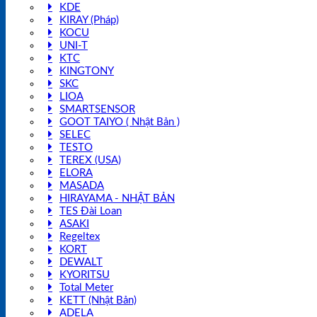
KDE
KIRAY (Pháp)
KOCU
UNI-T
KTC
KINGTONY
SKC
LIOA
SMARTSENSOR
GOOT TAIYO ( Nhật Bản )
SELEC
TESTO
TEREX (USA)
ELORA
MASADA
HIRAYAMA - NHẬT BẢN
TES Đài Loan
ASAKI
Regeltex
KORT
DEWALT
KYORITSU
Total Meter
KETT (Nhật Bản)
ADELA