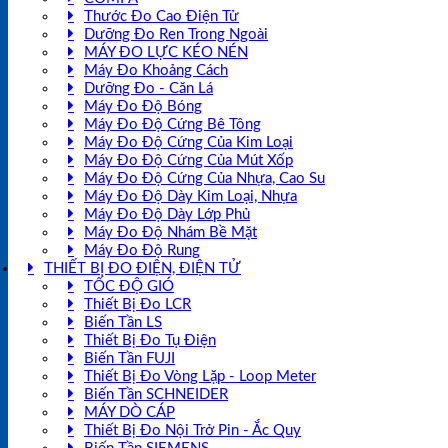
Thước Đo Cao Điện Tử
Dưỡng Đo Ren Trong Ngoài
MÁY ĐO LỰC KÉO NÉN
Máy Đo Khoảng Cách
Dưỡng Đo - Căn Lá
Máy Đo Độ Bóng
Máy Đo Độ Cứng Bê Tông
Máy Đo Độ Cứng Của Kim Loại
Máy Đo Độ Cứng Của Mút Xốp
Máy Đo Độ Cứng Của Nhựa, Cao Su
Máy Đo Độ Dày Kim Loại, Nhựa
Máy Đo Độ Dày Lớp Phủ
Máy Đo Độ Nhám Bề Mặt
Máy Đo Độ Rung
THIẾT BỊ ĐO ĐIỆN, ĐIỆN TỬ
TỐC ĐỘ GIÓ
Thiết Bị Đo LCR
Biến Tần LS
Thiết Bị Đo Tụ Điện
Biến Tần FUJI
Thiết Bị Đo Vòng Lặp - Loop Meter
Biến Tần SCHNEIDER
MÁY DÒ CÁP
Thiết Bị Đo Nội Trở Pin - Ắc Quy