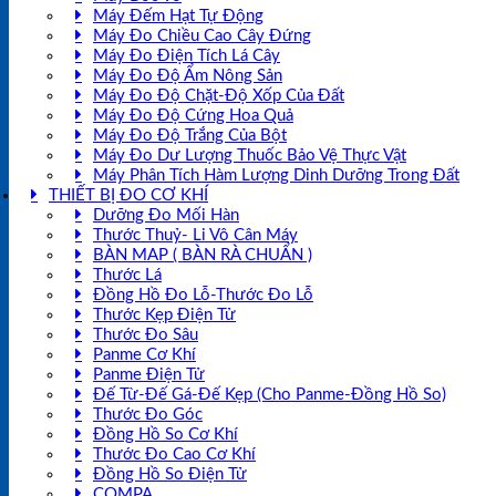
Máy Đếm Hạt Tự Động
Máy Đo Chiều Cao Cây Đứng
Máy Đo Điện Tích Lá Cây
Máy Đo Độ Ẩm Nông Sản
Máy Đo Độ Chặt-Độ Xốp Của Đất
Máy Đo Độ Cứng Hoa Quả
Máy Đo Độ Trắng Của Bột
Máy Đo Dư Lượng Thuốc Bảo Vệ Thực Vật
Máy Phân Tích Hàm Lượng Dinh Dưỡng Trong Đất
THIẾT BỊ ĐO CƠ KHÍ
Dưỡng Đo Mối Hàn
Thước Thuỷ- Li Vô Cân Máy
BÀN MAP ( BÀN RÀ CHUẨN )
Thước Lá
Đồng Hồ Đo Lỗ-Thước Đo Lỗ
Thước Kẹp Điện Tử
Thước Đo Sâu
Panme Cơ Khí
Panme Điện Tử
Đế Từ-Đế Gá-Đế Kẹp (Cho Panme-Đồng Hồ So)
Thước Đo Góc
Đồng Hồ So Cơ Khí
Thước Đo Cao Cơ Khí
Đồng Hồ So Điện Tử
COMPA