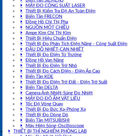
Biến Tần SIEMENS
MÁY ĐO CÔNG SUẤT LASER
Thiết Bị Kiểm Tra Độ An Toàn Điện
Biến Tần FRECON
Đồng Hồ Chỉ Thị Pha
NGUỒN MỘT CHIỀU
Ampe Kìm Chỉ Thị Kim
Thiết Bị Hiệu Chuẩn Điện
Thiết Bị Đo Phân Tích Điện Năng - Công Suất Điện
ĐẦU DÒ NHIỆT-CAN NHIỆT
Thiết Bị Đo Điện Từ Trường
Đồng Hồ Vạn Năng
Thiết Bị Đo Điện Trở Nhỏ
Thiết Bị Đo Cách Điện - Điện Áp Cao
Biến Tần KDE
Thiết Bị Đo Điện Trở Đất - Điện Trở Suất
Biến Tần DELTA
Camera Ảnh Nhiệt-Súng Đo Nhiệt
MÁY ĐO ĐỘ ẨM VẬT LIỆU
Tốc Độ Vòng Quay
Thiết Bị Đo Bức Xạ-Phóng Xạ
Thiết Bị Đo Dòng Dò
Biến Tần MITSUBISHI
Máy Hiện Sóng-Oscilloscope
THIẾT BỊ THÍ NGHIỆM PHÒNG LAB