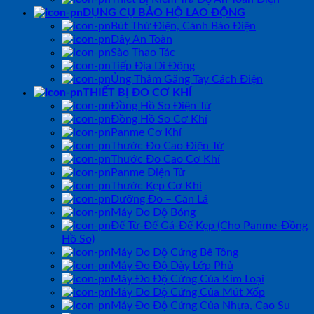
DỤNG CỤ BẢO HỘ LAO ĐỘNG
Bút Thử Điện, Cảnh Báo Điện
Dây An Toàn
Sào Thao Tác
Tiếp Địa Di Động
Ủng Thảm Găng Tay Cách Điện
THIẾT BỊ ĐO CƠ KHÍ
Đồng Hồ So Điện Tử
Đồng Hồ So Cơ Khí
Panme Cơ Khí
Thước Đo Cao Điện Tử
Thước Đo Cao Cơ Khí
Panme Điện Tử
Thước Kẹp Cơ Khí
Dưỡng Đo – Căn Lá
Máy Đo Độ Bóng
Đế Từ-Đế Gá-Đế Kẹp (Cho Panme-Đồng
Hồ So)
Máy Đo Độ Cứng Bê Tông
Máy Đo Độ Dày Lớp Phủ
Máy Đo Độ Cứng Của Kim Loại
Máy Đo Độ Cứng Của Mút Xốp
Máy Đo Độ Cứng Của Nhựa, Cao Su