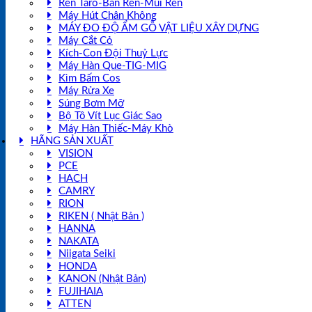
Ren Taro-Bàn Ren-Mũi Ren
Máy Hút Chân Không
MÁY ĐO ĐỘ ẨM GỖ VẬT LIỆU XÂY DỰNG
Máy Cắt Cỏ
Kích-Con Đội Thuỷ Lực
Máy Hàn Que-TIG-MIG
Kìm Bấm Cos
Máy Rửa Xe
Súng Bơm Mỡ
Bộ Tô Vít Lục Giác Sao
Máy Hàn Thiếc-Máy Khò
HÃNG SẢN XUẤT
VISION
PCE
HACH
CAMRY
RION
RIKEN ( Nhật Bản )
HANNA
NAKATA
Niigata Seiki
HONDA
KANON (Nhật Bản)
FUJIHAIA
ATTEN