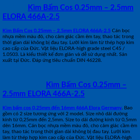
MÔ TẢ
Kìm Bấm Cos 0.25mm – 2.5mm
ELORA 466A-2.5
Kìm Bấm Cos 0.25mm – 2.5mm ELORA 466A-2.5
Cán bọc
nhựa mềm màu đỏ, cho cảm giác cầm êm tay, thao tác trong
thời gian dài không bị đau tay. Lưỡi kìm làm từ thép hợp kim
cao cấp của Đức. Vật liệu ELORA-high grade steel C45 /
1.0503. Là kiểu thiết kế đơn giản và dễ sử dụng nhất. Sản
xuất tại Đức. Đáp ứng tiêu chuẩn DIN 46228.
ỨNG DỤNG
Kìm Bấm Cos 0.25mm –
2.5mm ELORA 466A-2.5
Kìm bấm cos 0,25mm đến 16mm 466A Elora Germany
. Bao
gồm có 2 size tương ứng với 2 model. Size nhỏ dải đường
kính từ 0,25mm đến 2,5mm. Size to dải đường kính từ 0,5mm
dên 16mm. Cán bọc nhựa mềm màu đỏ, cho cảm giác cầm êm
tay, thao tác trong thời gian dài không bị đau tay. Lưỡi kìm
làm từ thép hợp kim cao cấp của Đức. Vật liệu ELORA-high