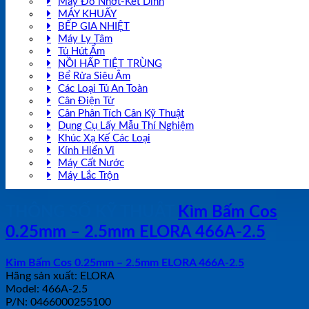
Máy Đo Nhớt-Kết Dính
MÁY KHUẤY
BẾP GIA NHIỆT
Máy Ly Tâm
Tủ Hút Ẩm
NỒI HẤP TIỆT TRÙNG
Bể Rửa Siêu Âm
Các Loại Tủ An Toàn
Cân Điện Tử
Cân Phân Tích Cân Kỹ Thuật
Dụng Cụ Lấy Mẫu Thí Nghiệm
Khúc Xạ Kế Các Loại
Kính Hiển Vi
Máy Cất Nước
Máy Lắc Trộn
THÔNG SỐ KỸ THUẬT
Kìm Bấm Cos
0.25mm – 2.5mm ELORA 466A-2.5
Kìm Bấm Cos 0.25mm – 2.5mm ELORA 466A-2.5
Hãng sản xuất: ELORA
Model: 466A-2.5
P/N: 0466000255100