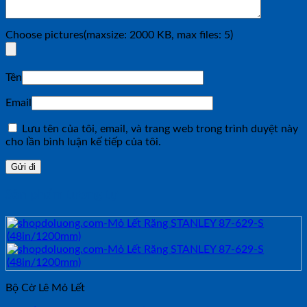
Choose pictures(maxsize: 2000 KB, max files: 5)
Tên
Email
Lưu tên của tôi, email, và trang web trong trình duyệt này
cho lần bình luận kế tiếp của tôi.
Sản phẩm tương tự
Bộ Cờ Lê Mỏ Lết