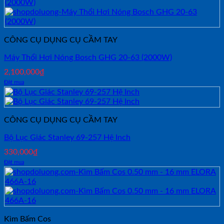
CÔNG CỤ DỤNG CỤ CẦM TAY
Máy Thổi Hơi Nóng Bosch GHG 20-63 (2000W)
2,100,000
₫
Đặt mua
CÔNG CỤ DỤNG CỤ CẦM TAY
Bộ Lục Giác Stanley 69-257 Hệ Inch
330,000
₫
Đặt mua
Kìm Bấm Cos