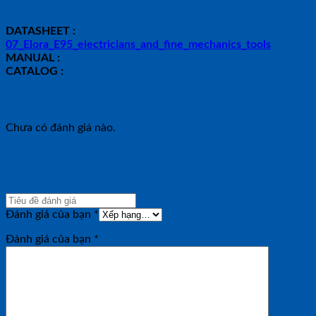
DATASHEET :
07_Elora_E95_electricians_and_fine_mechanics_tools
MANUAL :
CATALOG :
Đánh giá
Chưa có đánh giá nào.
Hãy là người đầu tiên nhận xét “Kìm Bấm Cos
0.25mm – 2.5mm ELORA 466A-2.5”
Đánh giá của bạn
*
Đánh giá của bạn
*