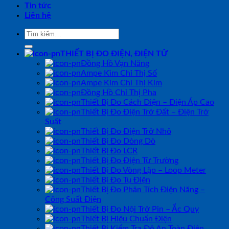
Tin tức
Liên hệ
Tìm
kiếm:
THIẾT BỊ ĐO ĐIỆN, ĐIỆN TỬ
Đồng Hồ Vạn Năng
Ampe Kìm Chỉ Thị Số
Ampe Kìm Chỉ Thị Kim
Đồng Hồ Chỉ Thị Pha
Thiết Bị Đo Cách Điện – Điện Áp Cao
Thiết Bị Đo Điện Trở Đất – Điện Trở
Suất
Thiết Bị Đo Điện Trở Nhỏ
Thiết Bị Đo Dòng Dò
Thiết Bị Đo LCR
Thiết Bị Đo Điện Từ Trường
Thiết Bị Đo Vòng Lặp – Loop Meter
Thiết Bị Đo Tụ Điện
Thiết Bị Đo Phân Tích Điện Năng –
Công Suất Điện
Thiết Bị Đo Nội Trở Pin – Ắc Quy
Thiết Bị Hiệu Chuẩn Điện
Thiết Bị Kiểm Tra Độ An Toàn Điện