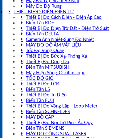
Máy Đo Độ Nhám Bề Mặt
Máy Đo Độ Rung
THIẾT BỊ ĐO ĐIỆN, ĐIỆN TỬ
Thiết Bị Đo Cách Điện - Điện Áp Cao
Biến Tần KDE
Thiết Bị Đo Điện Trở Đất - Điện Trở Suất
Biến Tần DELTA
Camera Ảnh Nhiệt-Súng Đo Nhiệt
MÁY ĐO ĐỘ ẨM VẬT LIỆU
Tốc Độ Vòng Quay
Thiết Bị Đo Bức Xạ-Phóng Xạ
Thiết Bị Đo Dòng Dò
Biến Tần MITSUBISHI
Máy Hiện Sóng-Oscilloscope
TỐC ĐỘ GIÓ
Thiết Bị Đo LCR
Biến Tần LS
Thiết Bị Đo Tụ Điện
Biến Tần FUJI
Thiết Bị Đo Vòng Lặp - Loop Meter
Biến Tần SCHNEIDER
MÁY DÒ CÁP
Thiết Bị Đo Nội Trở Pin - Ắc Quy
Biến Tần SIEMENS
MÁY ĐO CÔNG SUẤT LASER