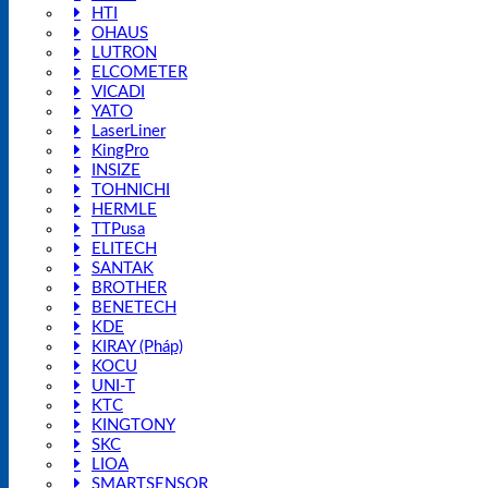
HTI
OHAUS
LUTRON
ELCOMETER
VICADI
YATO
LaserLiner
KingPro
INSIZE
TOHNICHI
HERMLE
TTPusa
ELITECH
SANTAK
BROTHER
BENETECH
KDE
KIRAY (Pháp)
KOCU
UNI-T
KTC
KINGTONY
SKC
LIOA
SMARTSENSOR