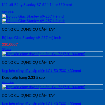
Mỏ Lết Răng Stanley 87-624(14in/350mm)
Xem thêm
CÔNG CỤ DỤNG CỤ CẦM TAY
Bộ Lục Giác Stanley 69-257 Hệ Inch
330,000
₫
Đặt mua
CÔNG CỤ DỤNG CỤ CẦM TAY
Kẹp kéo căng dây cáp điện LGJ-50 (500-630mm)
Được xếp hạng
2.33
5 sao
Xem thêm
CÔNG CỤ DỤNG CỤ CẦM TAY
Kẹp kéo căng dây cáp điện LGJ-40 (300-400mm)