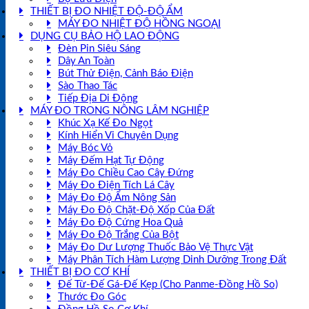
THIẾT BỊ ĐO NHIỆT ĐỘ-ĐỘ ẨM
MÁY ĐO NHIỆT ĐỘ HỒNG NGOẠI
DỤNG CỤ BẢO HỘ LAO ĐỘNG
Đèn Pin Siêu Sáng
Dây An Toàn
Bút Thử Điện, Cảnh Báo Điện
Sào Thao Tác
Tiếp Địa Di Động
MÁY ĐO TRONG NÔNG LÂM NGHIỆP
Khúc Xạ Kế Đo Ngọt
Kính Hiển Vi Chuyên Dụng
Máy Bóc Vỏ
Máy Đếm Hạt Tự Động
Máy Đo Chiều Cao Cây Đứng
Máy Đo Điện Tích Lá Cây
Máy Đo Độ Ẩm Nông Sản
Máy Đo Độ Chặt-Độ Xốp Của Đất
Máy Đo Độ Cứng Hoa Quả
Máy Đo Độ Trắng Của Bột
Máy Đo Dư Lượng Thuốc Bảo Vệ Thực Vật
Máy Phân Tích Hàm Lượng Dinh Dưỡng Trong Đất
THIẾT BỊ ĐO CƠ KHÍ
Đế Từ-Đế Gá-Đế Kẹp (Cho Panme-Đồng Hồ So)
Thước Đo Góc