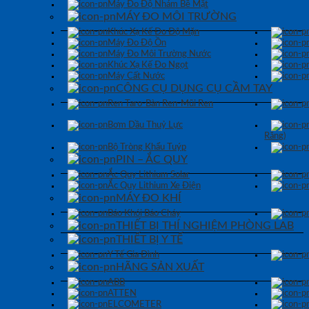
Máy Đo Độ Nhám Bề Mặt
MÁY ĐO MÔI TRƯỜNG
Khúc Xạ Kế Đo Độ Mặn
Máy Đo Độ Ồn
Máy Đo Môi Trường Nước
Khúc Xạ Kế Đo Ngọt
Máy Cất Nước
CÔNG CỤ DỤNG CỤ CẦM TAY
Ren Taro-Bàn Ren-Mũi Ren
Bơm Dầu Thuỷ Lực
Răng)
Bộ Tròng Khẩu Tuýp
PIN – ẮC QUY
Ắc Quy Lithium Solar
Ắc Quy Lithium Xe Điện
MÁY ĐO KHÍ
Báo Khói Báo Cháy
THIẾT BỊ THÍ NGHIỆM PHÒNG LAB
THIẾT BỊ Y TẾ
Y Tế Gia Đình
HÃNG SẢN XUẤT
ABB
ATTEN
ELCOMETER