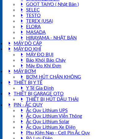
GOOT TAIYO ( Nhật Bản )
SELEC
TESTO
TEREX (USA)
ELORA
MASADA
HIRAYAMA - NHẬT BẢN
MÁY DÒ CÁP
MÁY ĐO KHÍ
MÁY ĐO BỤI
Báo Khói Báo Cháy
Máy Đo Khí Đơn
MÁY BƠM
BƠM HÚT CHÂN KHÔNG
THIẾT BỊ Y TẾ
Y Tế Gia Đình
THIẾT BỊ GARAGE OTO
THIẾT BỊ HÚT DẦU THẢI
PIN - ẮC QUY
Ắc Quy Lithium UPS
Ắc Quy Lithium Viễn Thông
Ắc Quy Lithium Solar
Ắc Quy Lithium Xe Điện
Phụ Kiện Nạp - Cell Pin Ắc Quy
Bộ Lưu Điện