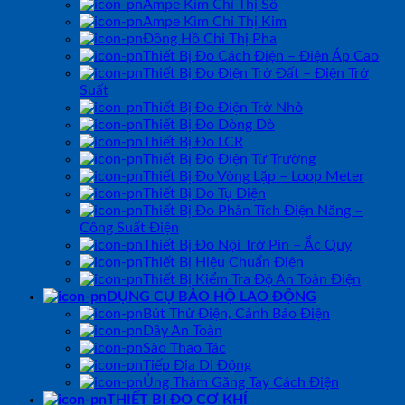
Ampe Kìm Chỉ Thị Số
Ampe Kìm Chỉ Thị Kim
Đồng Hồ Chỉ Thị Pha
Thiết Bị Đo Cách Điện – Điện Áp Cao
Thiết Bị Đo Điện Trở Đất – Điện Trở
Suất
Thiết Bị Đo Điện Trở Nhỏ
Thiết Bị Đo Dòng Dò
Thiết Bị Đo LCR
Thiết Bị Đo Điện Từ Trường
Thiết Bị Đo Vòng Lặp – Loop Meter
Thiết Bị Đo Tụ Điện
Thiết Bị Đo Phân Tích Điện Năng –
Công Suất Điện
Thiết Bị Đo Nội Trở Pin – Ắc Quy
Thiết Bị Hiệu Chuẩn Điện
Thiết Bị Kiểm Tra Độ An Toàn Điện
DỤNG CỤ BẢO HỘ LAO ĐỘNG
Bút Thử Điện, Cảnh Báo Điện
Dây An Toàn
Sào Thao Tác
Tiếp Địa Di Động
Ủng Thảm Găng Tay Cách Điện
THIẾT BỊ ĐO CƠ KHÍ