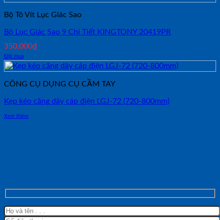
Bộ Tô Vít Lục Giác Sao
Bộ Lục Giác Sao 9 Chi Tiết KINGTONY 20419PR
350,000
₫
Đặt mua
CÔNG CỤ DỤNG CỤ CẦM TAY
Kẹp kéo căng dây cáp điện LGJ-72 (720-800mm)
Xem thêm
NHẬN TƯ VẤN NHANH TỪ SHOP ĐO
LƯỜNG