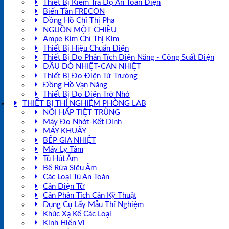
Thiết Bị Kiểm Tra Độ An Toàn Điện
Biến Tần FRECON
Đồng Hồ Chỉ Thị Pha
NGUỒN MỘT CHIỀU
Ampe Kìm Chỉ Thị Kim
Thiết Bị Hiệu Chuẩn Điện
Thiết Bị Đo Phân Tích Điện Năng - Công Suất Điện
ĐẦU DÒ NHIỆT-CAN NHIỆT
Thiết Bị Đo Điện Từ Trường
Đồng Hồ Vạn Năng
Thiết Bị Đo Điện Trở Nhỏ
THIẾT BỊ THÍ NGHIỆM PHÒNG LAB
NỒI HẤP TIỆT TRÙNG
Máy Đo Nhớt-Kết Dính
MÁY KHUẤY
BẾP GIA NHIỆT
Máy Ly Tâm
Tủ Hút Ẩm
Bể Rửa Siêu Âm
Các Loại Tủ An Toàn
Cân Điện Tử
Cân Phân Tích Cân Kỹ Thuật
Dụng Cụ Lấy Mẫu Thí Nghiệm
Khúc Xạ Kế Các Loại
Kính Hiển Vi