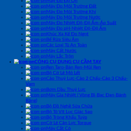
Máy Đo Độ Ồn
Máy Đo Môi Trường Đất
Máy Đo Môi Trường Khí
Máy Đo Môi Trường Nước
Máy Đo Nhiệt Độ-Độ Ẩm-Áp Suất
Máy Đo pH-Nhiệt Độ-Độ Ẩm
Khúc Xạ Kế Đo Ngọt
Bể Rửa Siêu Âm
Các Loại Tủ An Toàn
Máy Cất Nước
Máy Lắc Trộn
CÔNG CỤ DỤNG CỤ CẦM TAY
Ren Taro-Bàn Ren-Mũi Ren
Bộ Cờ Lê Mỏ Lết
Cảo Thuỷ Lực-Cảo 2 Chấu-Cảo 3 Chấu-
Vam
Bơm Dầu Thuỷ Lực
Máy Gia Nhiệt ( Vòng Bi-Bạc Đạn-Bánh
Răng)
Bộ Đồ Nghề Sửa Chữa
Bộ Tô Vít Lục Giác Sao
Bộ Tròng Khẩu Tuýp
Cờ Lê Cân Lực Torque
Máy Cắt Cỏ