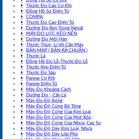
Đồng Hồ So Cơ Khí
Thước Đo Cao Cơ Khí
Đồng Hồ So Điện Tử
COMPA
Thước Đo Cao Điện Tử
Dưỡng Đo Ren Trong Ngoài
MÁY ĐO LỰC KÉO NÉN
Dưỡng Đo Mối Hàn
Thước Thuỷ- Li Vô Cân Máy
BÀN MAP ( BÀN RÀ CHUẨN )
Thước Lá
Đồng Hồ Đo Lỗ-Thước Đo Lỗ
Thước Kẹp Điện Tử
Thước Đo Sâu
Panme Cơ Khí
Panme Điện Tử
Máy Đo Khoảng Cách
Dưỡng Đo - Căn Lá
Máy Đo Độ Bóng
Máy Đo Độ Cứng Bê Tông
Máy Đo Độ Cứng Của Kim Loại
Máy Đo Độ Cứng Của Mút Xốp
Máy Đo Độ Cứng Của Nhựa, Cao Su
Máy Đo Độ Dày Kim Loại, Nhựa
Máy Đo Độ Dày Lớp Phủ