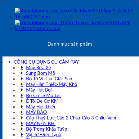
Danh mục sản phẩm
CÔNG CỤ DỤNG CỤ CẦM TAY
Máy Rửa Xe
Súng Bơm Mỡ
Bộ Tô Vít Lục Giác Sao
Máy Hàn Thiếc-Máy Khò
Máy Hút Bụi
Bộ Cờ Lê Mỏ Lết
Ê Tô Đe Cơ Khí
Máy Hút Thiếc
MÁY BÀO
Cảo Thuỷ Lực-Cảo 2 Chấu-Cảo 3 Chấu-Vam
MÁY NÉN KHÍ
Bộ Tròng Khẩu Tuýp
Vật Tư Điện Lạnh