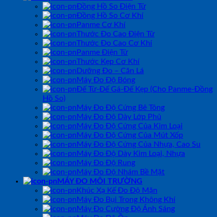
Đồng Hồ So Điện Tử
Đồng Hồ So Cơ Khí
Panme Cơ Khí
Thước Đo Cao Điện Tử
Thước Đo Cao Cơ Khí
Panme Điện Tử
Thước Kẹp Cơ Khí
Dưỡng Đo – Căn Lá
Máy Đo Độ Bóng
Đế Từ-Đế Gá-Đế Kẹp (Cho Panme-Đồng
Hồ So)
Máy Đo Độ Cứng Bê Tông
Máy Đo Độ Dày Lớp Phủ
Máy Đo Độ Cứng Của Kim Loại
Máy Đo Độ Cứng Của Mút Xốp
Máy Đo Độ Cứng Của Nhựa, Cao Su
Máy Đo Độ Dày Kim Loại, Nhựa
Máy Đo Độ Rung
Máy Đo Độ Nhám Bề Mặt
MÁY ĐO MÔI TRƯỜNG
Khúc Xạ Kế Đo Độ Mặn
Máy Đo Bụi Trong Không Khí
Máy Đo Cường Độ Ánh Sáng