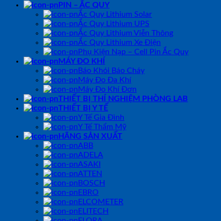
PIN – ẮC QUY
Ắc Quy Lithium Solar
Ắc Quy Lithium UPS
Ắc Quy Lithium Viễn Thông
Ắc Quy Lithium Xe Điện
Phụ Kiện Nạp – Cell Pin Ắc Quy
MÁY ĐO KHÍ
Báo Khói Báo Cháy
Máy Đo Đa Khí
Máy Đo Khí Đơn
THIẾT BỊ THÍ NGHIỆM PHÒNG LAB
THIẾT BỊ Y TẾ
Y Tế Gia Đình
Y Tế Thẩm Mỹ
HÃNG SẢN XUẤT
ABB
ADELA
ASAKI
ATTEN
BOSCH
EBRO
ELCOMETER
ELITECH
ELORA