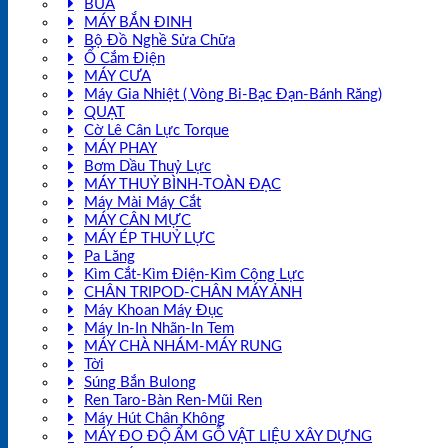
BÚA
MÁY BẮN ĐINH
Bộ Đồ Nghề Sửa Chữa
Ổ Cắm Điện
MÁY CƯA
Máy Gia Nhiệt ( Vòng Bi-Bạc Đạn-Bánh Răng)
QUẠT
Cờ Lê Cân Lực Torque
MÁY PHAY
Bơm Dầu Thuỷ Lực
MÁY THUỶ BÌNH-TOÀN ĐẠC
Máy Mài Máy Cắt
MÁY CÂN MỰC
MÁY ÉP THUỶ LỰC
Pa Lăng
Kìm Cắt-Kìm Điện-Kìm Cộng Lực
CHÂN TRIPOD-CHÂN MÁY ẢNH
Máy Khoan Máy Đục
Máy In-In Nhãn-In Tem
MÁY CHÀ NHÁM-MÁY RUNG
Tời
Súng Bắn Bulong
Ren Taro-Bàn Ren-Mũi Ren
Máy Hút Chân Không
MÁY ĐO ĐỘ ẨM GỖ VẬT LIỆU XÂY DỰNG