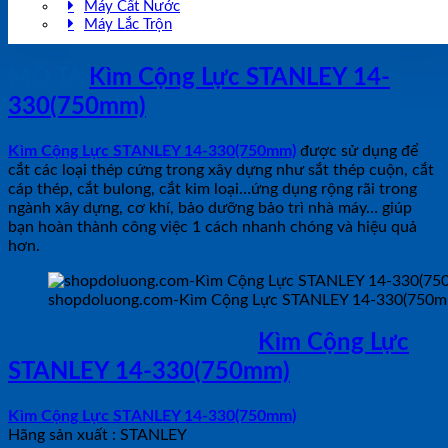
Máy Cất Nước
Máy Lắc Trộn
MÔ TẢ
Kìm Cộng Lực STANLEY 14-
330(750mm)
Kìm Cộng Lực STANLEY 14-330(750mm)
được sử dụng để
cắt các loại thép cứng trong xây dựng như sắt thép cuộn, cắt
cáp thép, cắt bulong, cắt kim loại…ứng dụng rộng rãi trong
ngành xây dựng, cơ khí, bảo dưỡng bảo trì nhà máy… giúp
bạn hoàn thành công việc 1 cách nhanh chóng và hiệu quả
hơn.
shopdoluong.com-Kìm Cộng Lực STANLEY 14-330(750m
THÔNG SỐ KỸ THUẬT
Kìm Cộng Lực
STANLEY 14-330(750mm)
Kìm Cộng Lực STANLEY 14-330(750mm)
Hãng sản xuất : STANLEY