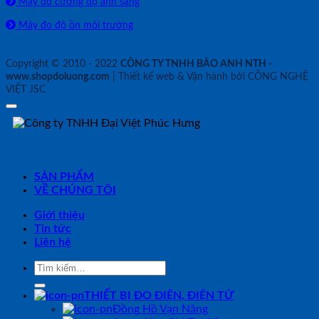
Máy đo cường độ ánh sáng
Máy đo độ ồn môi trường
Copyright © 2010 - 2022
CÔNG TY TNHH BẢO ANH NTH -
www.shopdoluong.com
| Thiết kế web & Vận hành bởi CÔNG NGHỆ
VIỆT JSC
SẢN PHẨM
VỀ CHÚNG TÔI
Giới thiệu
Tin tức
Liên hệ
Tìm
kiếm:
THIẾT BỊ ĐO ĐIỆN, ĐIỆN TỬ
Đồng Hồ Vạn Năng