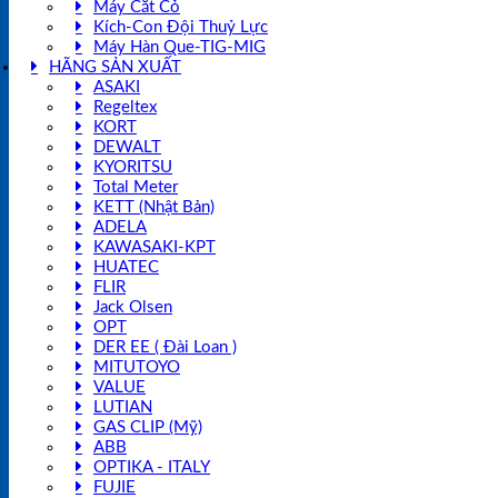
Máy Cắt Cỏ
Kích-Con Đội Thuỷ Lực
Máy Hàn Que-TIG-MIG
HÃNG SẢN XUẤT
ASAKI
Regeltex
KORT
DEWALT
KYORITSU
Total Meter
KETT (Nhật Bản)
ADELA
KAWASAKI-KPT
HUATEC
FLIR
Jack Olsen
OPT
DER EE ( Đài Loan )
MITUTOYO
VALUE
LUTIAN
GAS CLIP (Mỹ)
ABB
OPTIKA - ITALY
FUJIE