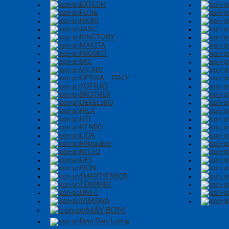
EXTECH
FUJIE
HIOKI
JASIC
KINGTONY
MAKITA
PROSKIT
SKC
VICADI
OPTIKA – ITALY
YOTSUGI
BROTHER
DEFELSKO
HILA
HTI
KENBO
LIOA
Milwaukee
NITTO
OPT
RION
SMARTSENSOR
TENMART
UNI-T
YAMAWA
MÁY BƠM
Bơm Định Lượng