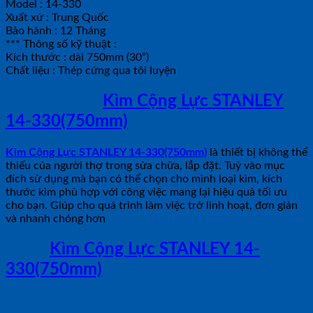
Model : 14-330
Xuất xứ : Trung Quốc
Bảo hành : 12 Tháng
*** Thông số kỹ thuật :
Kích thước : dài 750mm (30”)
Chất liệu : Thép cứng qua tôi luyện
ỨNG DỤNG
Kìm Cộng Lực STANLEY
14-330(750mm)
Kìm Cộng Lực STANLEY 14-330(750mm)
là thiết bị không thể
thiếu của người thợ trong sửa chữa, lắp đặt. Tuỳ vào mục
đích sử dụng mà bạn có thể chọn cho mình loại kìm, kích
thước kìm phù hợp với công việc mang lại hiệu quả tối ưu
cho bạn. Giúp cho quá trình làm việc trở linh hoạt, đơn giản
và nhanh chóng hơn
MUA
Kìm Cộng Lực STANLEY 14-
330(750mm)
tại shopdoluong.com để
được tư vấn và hỗ trợ giao hàng.