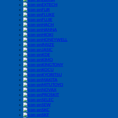
EXTECH
FLIR
FLUKE
FUJIE
HACH
HANNA
HIOKI
HONEYWELL
INSIZE
JASIC
KDE
KIMO
KINGTONY
KOCU
KYORITSU
MAKITA
MITUTOYO
NOVAX
PROSKIT
SELEC
SEW
SKC
SKF