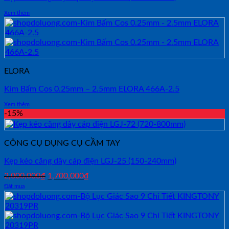
Xem thêm
ELORA
Kìm Bấm Cos 0.25mm – 2.5mm ELORA 466A-2.5
Xem thêm
-15%
CÔNG CỤ DỤNG CỤ CẦM TAY
Kẹp kéo căng dây cáp điện LGJ-25 (150-240mm)
Giá
Giá
2,000,000
₫
1,700,000
₫
gốc
hiện
Đặt mua
là:
tại
2,000,000₫.
là:
1,700,000₫.