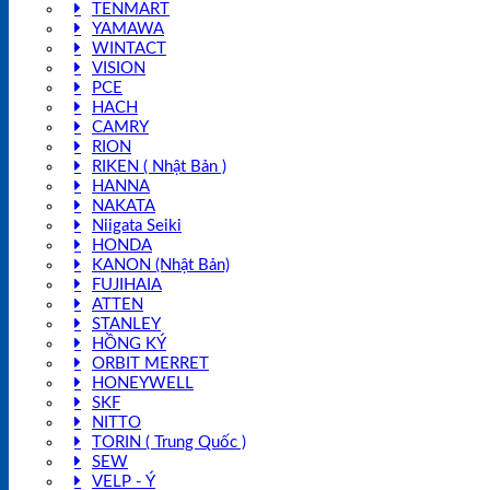
TENMART
YAMAWA
WINTACT
VISION
PCE
HACH
CAMRY
RION
RIKEN ( Nhật Bản )
HANNA
NAKATA
Niigata Seiki
HONDA
KANON (Nhật Bản)
FUJIHAIA
ATTEN
STANLEY
HỒNG KÝ
ORBIT MERRET
HONEYWELL
SKF
NITTO
TORIN ( Trung Quốc )
SEW
VELP - Ý