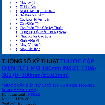
Máy Ly Tâm
Tủ Hút Ẩm
NỒI HẤP TIỆT TRÙNG
Bể Rửa Siêu Âm
Các Loại Tủ An Toàn
Cân Điện Tử
Cân Phân Tích Cân Kỹ Thuật
Dụng Cụ Lấy Mẫu Thí Nghiệm
Khúc Xạ Kế Các Loại
Kính Hiển Vi
Máy Cất Nước
Máy Lắc Trộn
THÔNG SỐ KỸ THUẬT
THƯỚC CẶP
ĐIỆN TỬ 1 MỎ 150mm INSIZE 1106-
302 (0~300mm/±0.01mm)
THƯỚC CẶP ĐIỆN TỬ 1 MỎ 150mm INSIZE 1106-302
(0~300mm/±0.01mm)
Hãng sản xuất :
INSIZE
Model : 1106-302
Xuất xứ : Trung Quốc