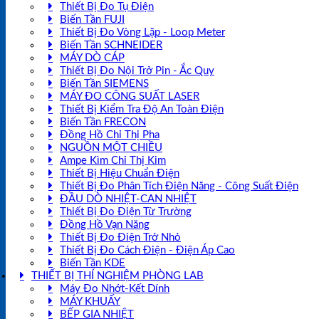
Thiết Bị Đo Tụ Điện
Biến Tần FUJI
Thiết Bị Đo Vòng Lặp - Loop Meter
Biến Tần SCHNEIDER
MÁY DÒ CÁP
Thiết Bị Đo Nội Trở Pin - Ắc Quy
Biến Tần SIEMENS
MÁY ĐO CÔNG SUẤT LASER
Thiết Bị Kiểm Tra Độ An Toàn Điện
Biến Tần FRECON
Đồng Hồ Chỉ Thị Pha
NGUỒN MỘT CHIỀU
Ampe Kìm Chỉ Thị Kim
Thiết Bị Hiệu Chuẩn Điện
Thiết Bị Đo Phân Tích Điện Năng - Công Suất Điện
ĐẦU DÒ NHIỆT-CAN NHIỆT
Thiết Bị Đo Điện Từ Trường
Đồng Hồ Vạn Năng
Thiết Bị Đo Điện Trở Nhỏ
Thiết Bị Đo Cách Điện - Điện Áp Cao
Biến Tần KDE
THIẾT BỊ THÍ NGHIỆM PHÒNG LAB
Máy Đo Nhớt-Kết Dính
MÁY KHUẤY
BẾP GIA NHIỆT