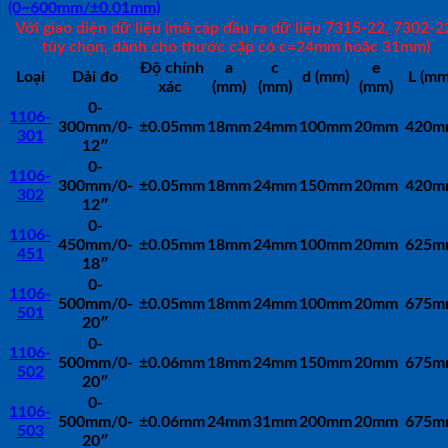
(0~600mm/±0.01mm)
Với giao diện dữ liệu (mã cáp đầu ra dữ liệu 7315-22, 7302-2
tùy chọn, dành cho thước cặp có c=24mm hoặc 31mm)
Độ chính
a
c
e
Loại
Dải đo
d (mm)
L (mm
xác
(mm)
(mm)
(mm)
0-
1106-
300mm/0-
±0.05mm
18mm
24mm
100mm
20mm
420m
301
12″
0-
1106-
300mm/0-
±0.05mm
18mm
24mm
150mm
20mm
420m
302
12″
0-
1106-
450mm/0-
±0.05mm
18mm
24mm
100mm
20mm
625m
451
18″
0-
1106-
500mm/0-
±0.05mm
18mm
24mm
100mm
20mm
675m
501
20″
0-
1106-
500mm/0-
±0.06mm
18mm
24mm
150mm
20mm
675m
502
20″
0-
1106-
500mm/0-
±0.06mm
24mm
31mm
200mm
20mm
675m
503
20″