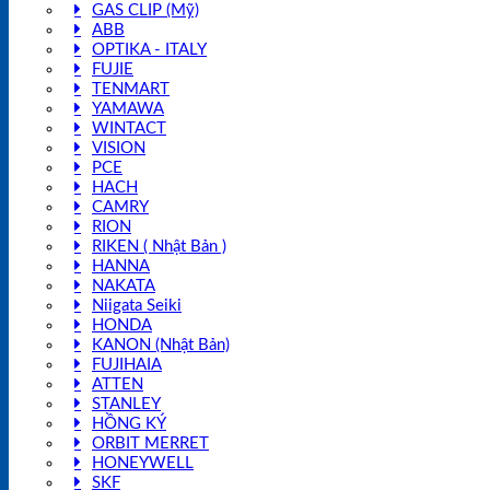
GAS CLIP (Mỹ)
ABB
OPTIKA - ITALY
FUJIE
TENMART
YAMAWA
WINTACT
VISION
PCE
HACH
CAMRY
RION
RIKEN ( Nhật Bản )
HANNA
NAKATA
Niigata Seiki
HONDA
KANON (Nhật Bản)
FUJIHAIA
ATTEN
STANLEY
HỒNG KÝ
ORBIT MERRET
HONEYWELL
SKF