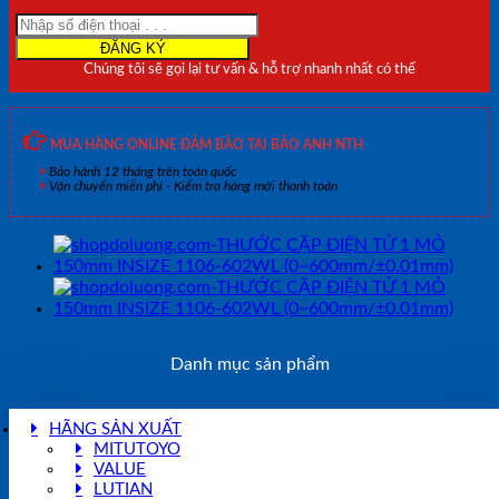
150mm
INSIZE
1106-
Chúng tôi sẽ gọi lại tư vấn & hỗ trợ nhanh nhất có thể
302
(0~300mm/
±0.01mm)
số
MUA HÀNG ONLINE ĐẢM BẢO TẠI BẢO ANH NTH
lượng
Bảo hành 12 tháng trên toàn quốc
Vận chuyển miễn phí - Kiểm tra hàng mới thanh toán
Danh mục sản phẩm
HÃNG SẢN XUẤT
MITUTOYO
VALUE
LUTIAN