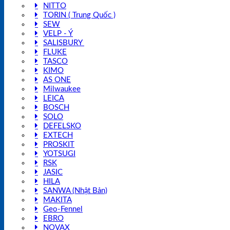
NITTO
TORIN ( Trung Quốc )
SEW
VELP - Ý
SALISBURY
FLUKE
TASCO
KIMO
AS ONE
Milwaukee
LEICA
BOSCH
SOLO
DEFELSKO
EXTECH
PROSKIT
YOTSUGI
RSK
JASIC
HILA
SANWA (Nhật Bản)
MAKITA
Geo-Fennel
EBRO
NOVAX