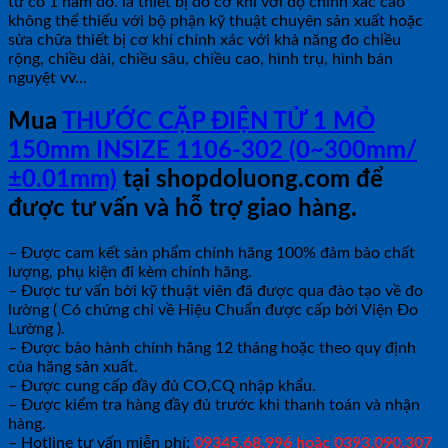
tử có 1 hàm đo. là thiết bị đo cơ khí với độ chính xác cao
không thể thiếu với bộ phận kỹ thuật chuyên sản xuất hoặc
sửa chữa thiết bị cơ khí chính xác với khả năng đo chiều
rộng, chiều dài, chiều sâu, chiều cao, hình trụ, hình bán
nguyệt vv…
Mua
THƯỚC CẶP ĐIỆN TỬ 1 MỎ
150mm INSIZE 1106-302 (0~300mm/
±0.01mm)
tại shopdoluong.com để
được tư vấn và hỗ trợ giao hàng.
– Được cam kết sản phẩm chính hãng 100% đảm bảo chất
lượng, phụ kiện đi kèm chính hãng.
– Được tư vấn bởi kỹ thuật viên đã được qua đào tạo về đo
lường ( Có chứng chỉ về Hiệu Chuẩn được cấp bởi Viện Đo
Lường ).
– Được bảo hành chính hãng 12 tháng hoặc theo quy định
của hãng sản xuất.
– Được cung cấp đầy đủ CO,CQ nhập khẩu.
– Được kiểm tra hàng đầy đủ trước khi thanh toán và nhận
hàng.
– Hotline tư vấn miễn phí:
09345.68.996 hoặc 0393.090.307