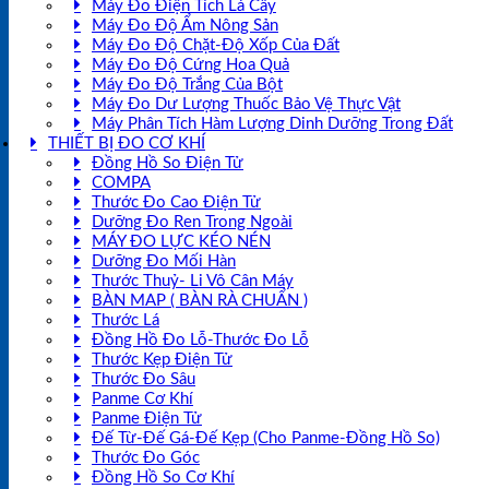
Máy Đo Điện Tích Lá Cây
Máy Đo Độ Ẩm Nông Sản
Máy Đo Độ Chặt-Độ Xốp Của Đất
Máy Đo Độ Cứng Hoa Quả
Máy Đo Độ Trắng Của Bột
Máy Đo Dư Lượng Thuốc Bảo Vệ Thực Vật
Máy Phân Tích Hàm Lượng Dinh Dưỡng Trong Đất
THIẾT BỊ ĐO CƠ KHÍ
Đồng Hồ So Điện Tử
COMPA
Thước Đo Cao Điện Tử
Dưỡng Đo Ren Trong Ngoài
MÁY ĐO LỰC KÉO NÉN
Dưỡng Đo Mối Hàn
Thước Thuỷ- Li Vô Cân Máy
BÀN MAP ( BÀN RÀ CHUẨN )
Thước Lá
Đồng Hồ Đo Lỗ-Thước Đo Lỗ
Thước Kẹp Điện Tử
Thước Đo Sâu
Panme Cơ Khí
Panme Điện Tử
Đế Từ-Đế Gá-Đế Kẹp (Cho Panme-Đồng Hồ So)
Thước Đo Góc
Đồng Hồ So Cơ Khí