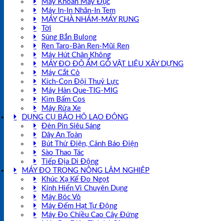
Máy Khoan Máy Đục
Máy In-In Nhãn-In Tem
MÁY CHÀ NHÁM-MÁY RUNG
Tời
Súng Bắn Bulong
Ren Taro-Bàn Ren-Mũi Ren
Máy Hút Chân Không
MÁY ĐO ĐỘ ẨM GỖ VẬT LIỆU XÂY DỰNG
Máy Cắt Cỏ
Kích-Con Đội Thuỷ Lực
Máy Hàn Que-TIG-MIG
Kìm Bấm Cos
Máy Rửa Xe
DỤNG CỤ BẢO HỘ LAO ĐỘNG
Đèn Pin Siêu Sáng
Dây An Toàn
Bút Thử Điện, Cảnh Báo Điện
Sào Thao Tác
Tiếp Địa Di Động
MÁY ĐO TRONG NÔNG LÂM NGHIỆP
Khúc Xạ Kế Đo Ngọt
Kính Hiển Vi Chuyên Dụng
Máy Bóc Vỏ
Máy Đếm Hạt Tự Động
Máy Đo Chiều Cao Cây Đứng