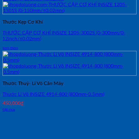
Thước Kẹp Cơ Khí
THƯỚC CẶP CƠ KHÍ INSIZE 1205-3002S (0-300mm/0-
12inch/±0.02mm)
Xem thêm
Thước Thuỷ- Li Vô Cân Máy
Thước Li Vô INSIZE 4914-800 (800mm-0.5mm)
450,000
₫
Đặt mua
NHẬN TƯ VẤN NHANH TỪ SHOP ĐO