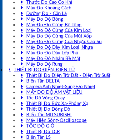
Thước Đo Cao Cơ Khí
Máy Đo Khoảng Cách
Dưỡng Đo - Căn Lá
Máy Đo Độ Bóng
Máy Đo Độ Cứng Bê Tông
Máy Đo Độ Cứng Của Kim Loại
Máy Đo Độ Cứng Của Mút Xốp
Máy Đo Độ Cứng Của Nhựa, Cao Su
Máy Đo Độ Dày Kim Loại, Nhựa
Máy Đo Độ Dày Lớp Phủ
Máy Đo Độ Nhám Bề Mặt
Máy Đo Độ Rung
THIẾT BỊ ĐO ĐIỆN, ĐIỆN TỬ
Thiết Bị Đo Điện Trở Đất - Điện Trở Suất
Biến Tần DELTA
Camera Ảnh Nhiệt-Súng Đo Nhiệt
MÁY ĐO ĐỘ ẨM VẬT LIỆU
Tốc Độ Vòng Quay
Thiết Bị Đo Bức Xạ-Phóng Xạ
Thiết Bị Đo Dòng Dò
Biến Tần MITSUBISHI
Máy Hiện Sóng-Oscilloscope
TỐC ĐỘ GIÓ
Thiết Bị Đo LCR
Biến Tần LS