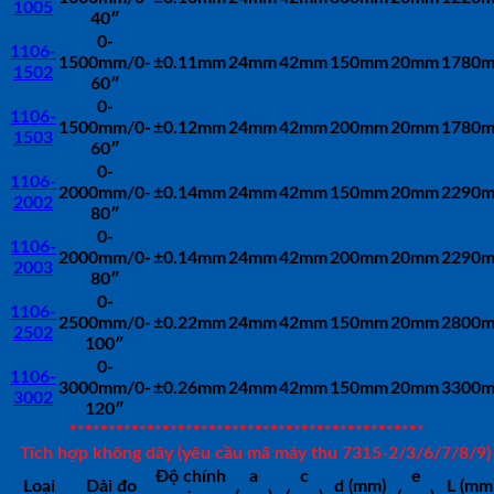
1005
40″
0-
1106-
1500mm/0-
±0.11mm
24mm
42mm
150mm
20mm
1780
1502
60″
0-
1106-
1500mm/0-
±0.12mm
24mm
42mm
200mm
20mm
1780
1503
60″
0-
1106-
2000mm/0-
±0.14mm
24mm
42mm
150mm
20mm
2290
2002
80″
0-
1106-
2000mm/0-
±0.14mm
24mm
42mm
200mm
20mm
2290
2003
80″
0-
1106-
2500mm/0-
±0.22mm
24mm
42mm
150mm
20mm
2800
2502
100″
0-
1106-
3000mm/0-
±0.26mm
24mm
42mm
150mm
20mm
3300
3002
120″
**********************************************
Tích hợp không dây (yêu cầu mã máy thu 7315-2/3/6/7/8/9)
Độ chính
a
c
e
Loại
Dải đo
d (mm)
L (mm