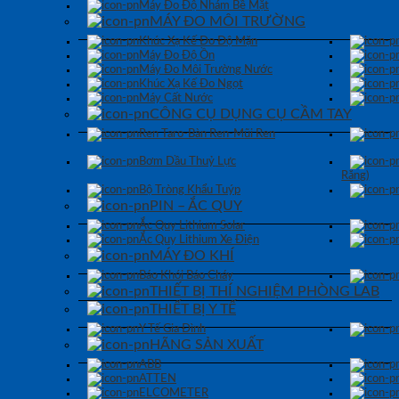
Máy Đo Độ Nhám Bề Mặt
MÁY ĐO MÔI TRƯỜNG
Khúc Xạ Kế Đo Độ Mặn
Máy Đo Độ Ồn
Máy Đo Môi Trường Nước
Khúc Xạ Kế Đo Ngọt
Máy Cất Nước
CÔNG CỤ DỤNG CỤ CẦM TAY
Ren Taro-Bàn Ren-Mũi Ren
Bơm Dầu Thuỷ Lực
Răng)
Bộ Tròng Khẩu Tuýp
PIN – ẮC QUY
Ắc Quy Lithium Solar
Ắc Quy Lithium Xe Điện
MÁY ĐO KHÍ
Báo Khói Báo Cháy
THIẾT BỊ THÍ NGHIỆM PHÒNG LAB
THIẾT BỊ Y TẾ
Y Tế Gia Đình
HÃNG SẢN XUẤT
ABB
ATTEN
ELCOMETER