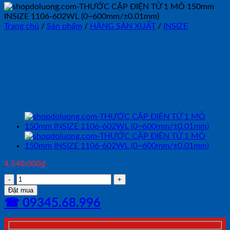
Trang chủ
/
Sản phẩm
/
HÃNG SẢN XUẤT
/
INSIZE
THƯỚC CẶP ĐIỆN TỬ 1 MỎ
150mm INSIZE 1106-302
(0~300mm/±0.01mm)
4,540,000
₫
THƯỚC
CẶP
Đặt mua
ĐIỆN
☎ 09345.68.996
TỬ
1
MỎ