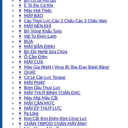
Bộ Cờ Lê Mỏ Lết
Ê Tô Đe Cơ Khí
Máy Hút Thiếc
MÁY BÀO
Cảo Thuỷ Lực-Cảo 2 Chấu-Cảo 3 Chấu-Vam
MÁY NÉN KHÍ
Bộ Tròng Khẩu Tuýp
Vật Tư Điện Lạnh
BÚA
MÁY BẮN ĐINH
Bộ Đồ Nghề Sửa Chữa
Ổ Cắm Điện
MÁY CƯA
Máy Gia Nhiệt ( Vòng Bi-Bạc Đạn-Bánh Răng)
QUẠT
Cờ Lê Cân Lực Torque
MÁY PHAY
Bơm Dầu Thuỷ Lực
MÁY THUỶ BÌNH-TOÀN ĐẠC
Máy Mài Máy Cắt
MÁY CÂN MỰC
MÁY ÉP THUỶ LỰC
Pa Lăng
Kìm Cắt-Kìm Điện-Kìm Cộng Lực
CHÂN TRIPOD-CHÂN MÁY ẢNH