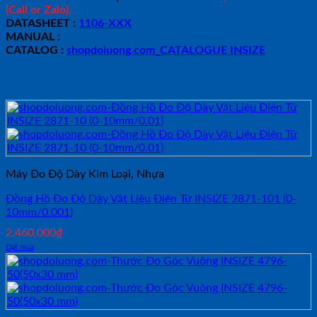
(Call or Zalo).
DATASHEET :
1106-XXX
MANUAL :
CATALOG :
shopdoluong.com_CATALOGUE INSIZE
Sản phẩm tương tự
Máy Đo Độ Dày Kim Loại, Nhựa
Đồng Hồ Đo Độ Dày Vật Liệu Điện Tử INSIZE 2871-101 (0-
10mm/0.001)
2,460,000
₫
Đặt mua