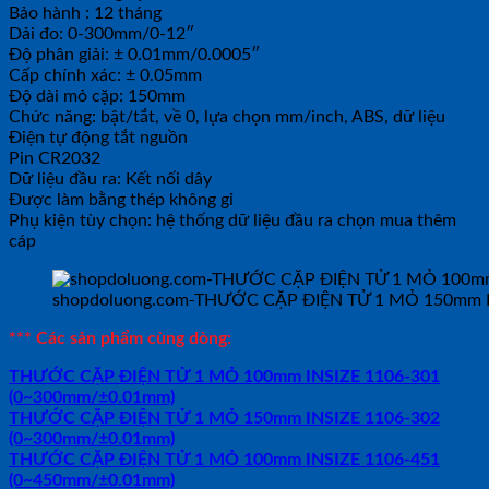
Bảo hành : 12 tháng
Dải đo: 0-300mm/0-12″
Độ phân giải: ± 0.01mm/0.0005″
Cấp chính xác: ± 0.05mm
Độ dài mỏ cặp: 150mm
Chức năng: bật/tắt, về 0, lựa chọn mm/inch, ABS, dữ liệu
Điện tự động tắt nguồn
Pin CR2032
Dữ liệu đầu ra: Kết nối dây
Được làm bằng thép không gỉ
Phụ kiện tùy chọn: hệ thống dữ liệu đầu ra chọn mua thêm
cáp
shopdoluong.com-THƯỚC CẶP ĐIỆN TỬ 1 MỎ 150mm I
*** Các sản phẩm cùng dòng:
THƯỚC CẶP ĐIỆN TỬ 1 MỎ 100mm INSIZE 1106-301
(0~300mm/±0.01mm)
THƯỚC CẶP ĐIỆN TỬ 1 MỎ 150mm INSIZE 1106-302
(0~300mm/±0.01mm)
THƯỚC CẶP ĐIỆN TỬ 1 MỎ 100mm INSIZE 1106-451
(0~450mm/±0.01mm)