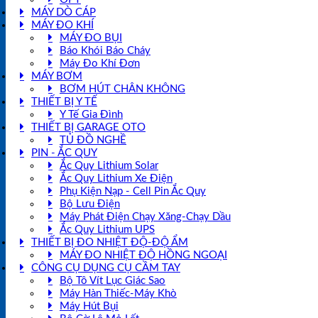
MÁY DÒ CÁP
MÁY ĐO KHÍ
MÁY ĐO BỤI
Báo Khói Báo Cháy
Máy Đo Khí Đơn
MÁY BƠM
BƠM HÚT CHÂN KHÔNG
THIẾT BỊ Y TẾ
Y Tế Gia Đình
THIẾT BỊ GARAGE OTO
TỦ ĐỒ NGHỀ
PIN - ẮC QUY
Ắc Quy Lithium Solar
Ắc Quy Lithium Xe Điện
Phụ Kiện Nạp - Cell Pin Ắc Quy
Bộ Lưu Điện
Máy Phát Điện Chạy Xăng-Chạy Dầu
Ắc Quy Lithium UPS
THIẾT BỊ ĐO NHIỆT ĐỘ-ĐỘ ẨM
MÁY ĐO NHIỆT ĐỘ HỒNG NGOẠI
CÔNG CỤ DỤNG CỤ CẦM TAY
Bộ Tô Vít Lục Giác Sao
Máy Hàn Thiếc-Máy Khò
Máy Hút Bụi