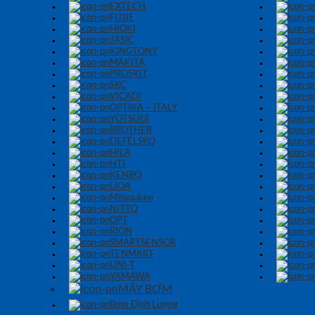
EXTECH
FUJIE
HIOKI
JASIC
KINGTONY
MAKITA
PROSKIT
SKC
VICADI
OPTIKA – ITALY
YOTSUGI
BROTHER
DEFELSKO
HILA
HTI
KENBO
LIOA
Milwaukee
NITTO
OPT
RION
SMARTSENSOR
TENMART
UNI-T
YAMAWA
MÁY BƠM
Bơm Định Lượng