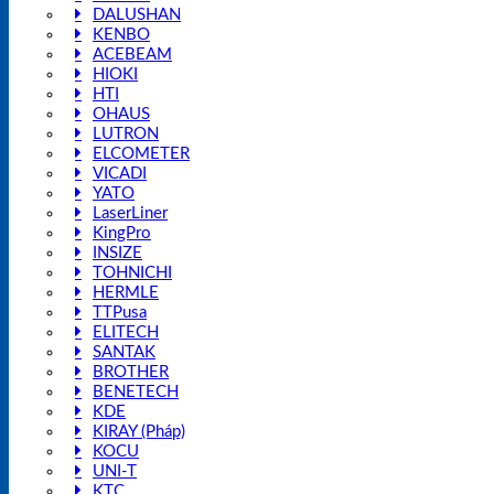
DALUSHAN
KENBO
ACEBEAM
HIOKI
HTI
OHAUS
LUTRON
ELCOMETER
VICADI
YATO
LaserLiner
KingPro
INSIZE
TOHNICHI
HERMLE
TTPusa
ELITECH
SANTAK
BROTHER
BENETECH
KDE
KIRAY (Pháp)
KOCU
UNI-T
KTC