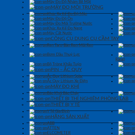
Máy Đo Độ Nhám Bề Mặt
MÁY ĐO MÔI TRƯỜNG
Khúc Xạ Kế Đo Độ Mặn
Máy Đo Độ Ồn
Máy Đo Môi Trường Nước
Khúc Xạ Kế Đo Ngọt
Máy Cất Nước
CÔNG CỤ DỤNG CỤ CẦM TAY
Ren Taro-Bàn Ren-Mũi Ren
Bơm Dầu Thuỷ Lực
Răng)
Bộ Tròng Khẩu Tuýp
PIN – ẮC QUY
Ắc Quy Lithium Solar
Ắc Quy Lithium Xe Điện
MÁY ĐO KHÍ
Báo Khói Báo Cháy
THIẾT BỊ THÍ NGHIỆM PHÒNG LAB
THIẾT BỊ Y TẾ
Y Tế Gia Đình
HÃNG SẢN XUẤT
ABB
ATTEN
ELCOMETER