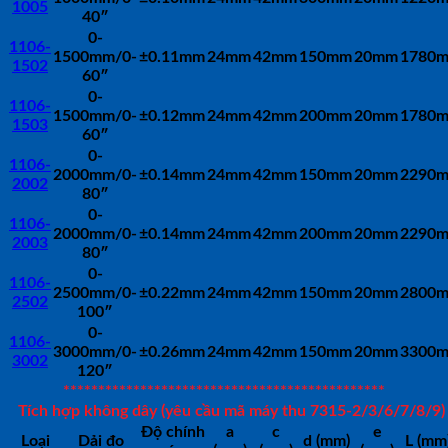
1005
40″
0-
1106-
1500mm/0-
±0.11mm
24mm
42mm
150mm
20mm
1780
1502
60″
0-
1106-
1500mm/0-
±0.12mm
24mm
42mm
200mm
20mm
1780
1503
60″
0-
1106-
2000mm/0-
±0.14mm
24mm
42mm
150mm
20mm
2290
2002
80″
0-
1106-
2000mm/0-
±0.14mm
24mm
42mm
200mm
20mm
2290
2003
80″
0-
1106-
2500mm/0-
±0.22mm
24mm
42mm
150mm
20mm
2800
2502
100″
0-
1106-
3000mm/0-
±0.26mm
24mm
42mm
150mm
20mm
3300
3002
120″
**********************************************
Tích hợp không dây (yêu cầu mã máy thu 7315-2/3/6/7/8/9)
Độ chính
a
c
e
Loại
Dải đo
d (mm)
L (mm