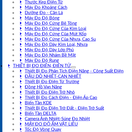
Thước Kẹp Điện Tử
Máy Đo Khoảng Cách
Dưỡng Đo - Căn Lá
Máy Đo Độ Bóng
Máy Đo Độ Cứng Bê Tông
Máy Đo Độ Cứng Của Kim Loại
Máy Đo Độ Cứng Của Mút Xốp
Máy Đo Độ Cứng Của Nhựa, Cao Su
Máy Đo Độ Dày Kim Loại, Nhựa
Máy Đo Độ Dày Lớp Phủ
Máy Đo Độ Nhám Bề Mặt
Máy Đo Độ Rung
THIẾT BỊ ĐO ĐIỆN, ĐIỆN TỬ
Thiết Bị Đo Phân Tích Điện Năng - Công Suất Điện
ĐẦU DÒ NHIỆT-CAN NHIỆT
Thiết Bị Đo Điện Từ Trường
Đồng Hồ Vạn Năng
Thiết Bị Đo Điện Trở Nhỏ
Thiết Bị Đo Cách Điện - Điện Áp Cao
Biến Tần KDE
Thiết Bị Đo Điện Trở Đất - Điện Trở Suất
Biến Tần DELTA
Camera Ảnh Nhiệt-Súng Đo Nhiệt
MÁY ĐO ĐỘ ẨM VẬT LIỆU
Tốc Độ Vòng Quay