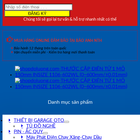
150mm
INSIZE
1106-
Chúng tôi sẽ gọi lại tư vấn & hỗ trợ nhanh nhất có thể
3002
(0~3000mm/
±0.01mm)
số
MUA HÀNG ONLINE ĐẢM BẢO TẠI BẢO ANH NTH
lượng
Bảo hành 12 tháng trên toàn quốc
Vận chuyển miễn phí - Kiểm tra hàng mới thanh toán
Danh mục sản phẩm
THIẾT BỊ GARAGE OTO
TỦ ĐỒ NGHỀ
PIN - ẮC QUY
Máy Phát Điện Chạy Xăng-Chạy Dầu