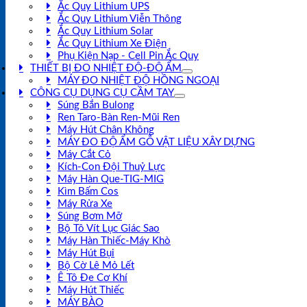
Ắc Quy Lithium UPS
Ắc Quy Lithium Viễn Thông
Ắc Quy Lithium Solar
Ắc Quy Lithium Xe Điện
Phụ Kiện Nạp - Cell Pin Ắc Quy
THIẾT BỊ ĐO NHIỆT ĐỘ-ĐỘ ẨM
MÁY ĐO NHIỆT ĐỘ HỒNG NGOẠI
CÔNG CỤ DỤNG CỤ CẦM TAY
Súng Bắn Bulong
Ren Taro-Bàn Ren-Mũi Ren
Máy Hút Chân Không
MÁY ĐO ĐỘ ẨM GỖ VẬT LIỆU XÂY DỰNG
Máy Cắt Cỏ
Kích-Con Đội Thuỷ Lực
Máy Hàn Que-TIG-MIG
Kìm Bấm Cos
Máy Rửa Xe
Súng Bơm Mỡ
Bộ Tô Vít Lục Giác Sao
Máy Hàn Thiếc-Máy Khò
Máy Hút Bụi
Bộ Cờ Lê Mỏ Lết
Ê Tô Đe Cơ Khí
Máy Hút Thiếc
MÁY BÀO