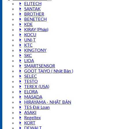
ELITECH
SANTAK
BROTHER
BENETECH
KDE
KIRAY (Pháp)
KOCU
UNI-T
KTC
KINGTONY
SKC
LIOA
SMARTSENSOR
GOOT TAIYO ( Nhật Bản )
SELEC
TESTO
TEREX (USA)
ELORA
MASADA
HIRAYAMA - NHẬT BẢN
TES Đài Loan
ASAKI
Regeltex
KORT
DEWALT