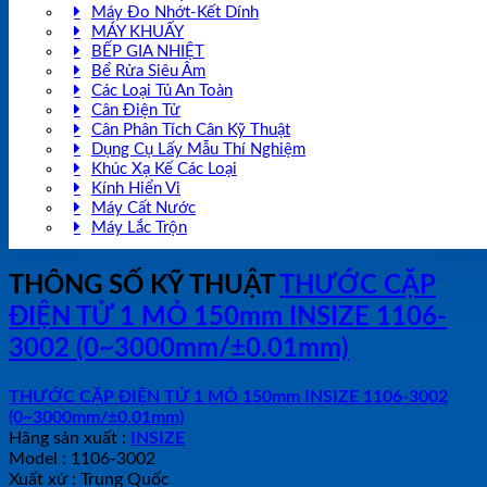
Máy Đo Nhớt-Kết Dính
MÁY KHUẤY
BẾP GIA NHIỆT
Bể Rửa Siêu Âm
Các Loại Tủ An Toàn
Cân Điện Tử
Cân Phân Tích Cân Kỹ Thuật
Dụng Cụ Lấy Mẫu Thí Nghiệm
Khúc Xạ Kế Các Loại
Kính Hiển Vi
Máy Cất Nước
Máy Lắc Trộn
THÔNG SỐ KỸ THUẬT
THƯỚC CẶP
ĐIỆN TỬ 1 MỎ 150mm INSIZE 1106-
3002 (0~3000mm/±0.01mm)
THƯỚC CẶP ĐIỆN TỬ 1 MỎ 150mm INSIZE 1106-3002
(0~3000mm/±0.01mm)
Hãng sản xuất :
INSIZE
Model : 1106-3002
Xuất xứ : Trung Quốc