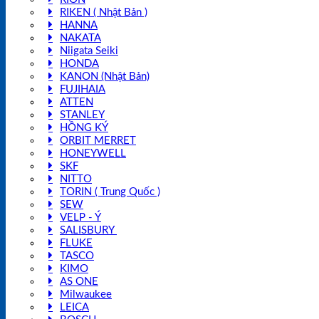
RIKEN ( Nhật Bản )
HANNA
NAKATA
Niigata Seiki
HONDA
KANON (Nhật Bản)
FUJIHAIA
ATTEN
STANLEY
HỒNG KÝ
ORBIT MERRET
HONEYWELL
SKF
NITTO
TORIN ( Trung Quốc )
SEW
VELP - Ý
SALISBURY
FLUKE
TASCO
KIMO
AS ONE
Milwaukee
LEICA