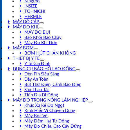
KingPro
INSIZE
TOHNICHI
HERMLE
MÁY DÒ CÁP
MÁY ĐO KHÍ
MÁY ĐO BỤI
Báo Khói Báo Cháy
Máy Đo Khí Đơn
MÁY BƠM
BƠM HÚT CHÂN KHÔNG
THIẾT BỊ Y TẾ
Y Tế Gia Đình
DỤNG CỤ BẢO HỘ LAO ĐỘNG
Đèn Pin Siêu Sáng
Dây An Toàn
Bút Thử Điện, Cảnh Báo Điện
Sào Thao Tác
Tiếp Địa Di Động
MÁY ĐO TRONG NÔNG LÂM NGHIỆP
Khúc Xạ Kế Đo Ngọt
Kính Hiển Vi Chuyên Dụng
Máy Bóc Vỏ
Máy Đếm Hạt Tự Động
Máy Đo Chiều Cao Cây Đứng