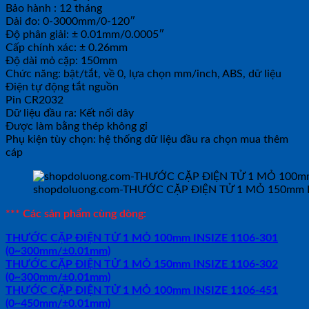
Bảo hành : 12 tháng
Dải đo: 0-3000mm/0-120″
Độ phân giải: ± 0.01mm/0.0005″
Cấp chính xác: ± 0.26mm
Độ dài mỏ cặp: 150mm
Chức năng: bật/tắt, về 0, lựa chọn mm/inch, ABS, dữ liệu
Điện tự động tắt nguồn
Pin CR2032
Dữ liệu đầu ra: Kết nối dây
Được làm bằng thép không gỉ
Phụ kiện tùy chọn: hệ thống dữ liệu đầu ra chọn mua thêm
cáp
shopdoluong.com-THƯỚC CẶP ĐIỆN TỬ 1 MỎ 150mm I
*** Các sản phẩm cùng dòng:
THƯỚC CẶP ĐIỆN TỬ 1 MỎ 100mm INSIZE 1106-301
(0~300mm/±0.01mm)
THƯỚC CẶP ĐIỆN TỬ 1 MỎ 150mm INSIZE 1106-302
(0~300mm/±0.01mm)
THƯỚC CẶP ĐIỆN TỬ 1 MỎ 100mm INSIZE 1106-451
(0~450mm/±0.01mm)