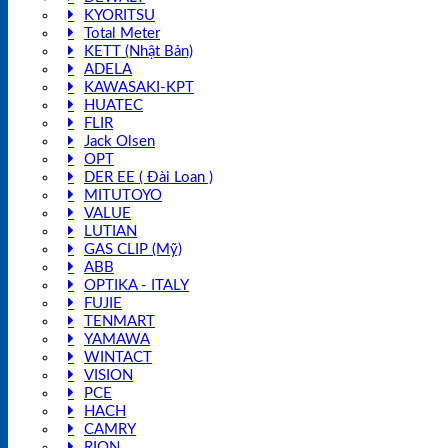
KYORITSU
Total Meter
KETT (Nhật Bản)
ADELA
KAWASAKI-KPT
HUATEC
FLIR
Jack Olsen
OPT
DER EE ( Đài Loan )
MITUTOYO
VALUE
LUTIAN
GAS CLIP (Mỹ)
ABB
OPTIKA - ITALY
FUJIE
TENMART
YAMAWA
WINTACT
VISION
PCE
HACH
CAMRY
RION