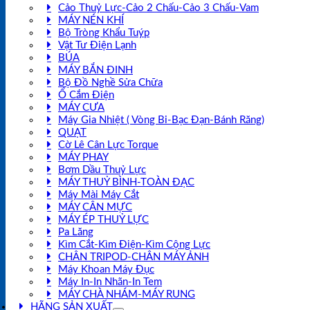
Cảo Thuỷ Lực-Cảo 2 Chấu-Cảo 3 Chấu-Vam
MÁY NÉN KHÍ
Bộ Tròng Khẩu Tuýp
Vật Tư Điện Lạnh
BÚA
MÁY BẮN ĐINH
Bộ Đồ Nghề Sửa Chữa
Ổ Cắm Điện
MÁY CƯA
Máy Gia Nhiệt ( Vòng Bi-Bạc Đạn-Bánh Răng)
QUẠT
Cờ Lê Cân Lực Torque
MÁY PHAY
Bơm Dầu Thuỷ Lực
MÁY THUỶ BÌNH-TOÀN ĐẠC
Máy Mài Máy Cắt
MÁY CÂN MỰC
MÁY ÉP THUỶ LỰC
Pa Lăng
Kìm Cắt-Kìm Điện-Kìm Cộng Lực
CHÂN TRIPOD-CHÂN MÁY ẢNH
Máy Khoan Máy Đục
Máy In-In Nhãn-In Tem
MÁY CHÀ NHÁM-MÁY RUNG
HÃNG SẢN XUẤT