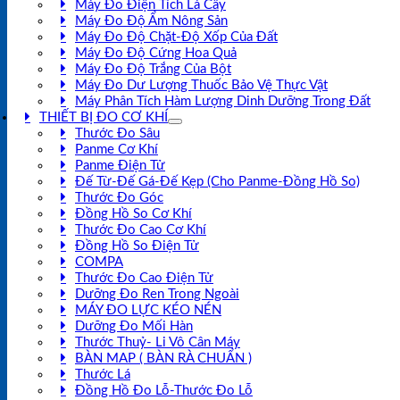
Máy Đo Điện Tích Lá Cây
Máy Đo Độ Ẩm Nông Sản
Máy Đo Độ Chặt-Độ Xốp Của Đất
Máy Đo Độ Cứng Hoa Quả
Máy Đo Độ Trắng Của Bột
Máy Đo Dư Lượng Thuốc Bảo Vệ Thực Vật
Máy Phân Tích Hàm Lượng Dinh Dưỡng Trong Đất
THIẾT BỊ ĐO CƠ KHÍ
Thước Đo Sâu
Panme Cơ Khí
Panme Điện Tử
Đế Từ-Đế Gá-Đế Kẹp (Cho Panme-Đồng Hồ So)
Thước Đo Góc
Đồng Hồ So Cơ Khí
Thước Đo Cao Cơ Khí
Đồng Hồ So Điện Tử
COMPA
Thước Đo Cao Điện Tử
Dưỡng Đo Ren Trong Ngoài
MÁY ĐO LỰC KÉO NÉN
Dưỡng Đo Mối Hàn
Thước Thuỷ- Li Vô Cân Máy
BÀN MAP ( BÀN RÀ CHUẨN )
Thước Lá
Đồng Hồ Đo Lỗ-Thước Đo Lỗ