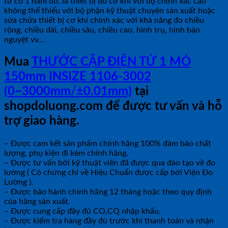
tử có 1 hàm đo. là thiết bị đo cơ khí với độ chính xác cao
không thể thiếu với bộ phận kỹ thuật chuyên sản xuất hoặc
sửa chữa thiết bị cơ khí chính xác với khả năng đo chiều
rộng, chiều dài, chiều sâu, chiều cao, hình trụ, hình bán
nguyệt vv…
Mua
THƯỚC CẶP ĐIỆN TỬ 1 MỎ
150mm INSIZE 1106-3002
(0~3000mm/±0.01mm)
tại
shopdoluong.com để được tư vấn và hỗ
trợ giao hàng.
– Được cam kết sản phẩm chính hãng 100% đảm bảo chất
lượng, phụ kiện đi kèm chính hãng.
– Được tư vấn bởi kỹ thuật viên đã được qua đào tạo về đo
lường ( Có chứng chỉ về Hiệu Chuẩn được cấp bởi Viện Đo
Lường ).
– Được bảo hành chính hãng 12 tháng hoặc theo quy định
của hãng sản xuất.
– Được cung cấp đầy đủ CO,CQ nhập khẩu.
– Được kiểm tra hàng đầy đủ trước khi thanh toán và nhận