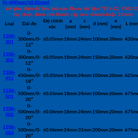
(0~600mm/±0.01mm)
Với giao diện dữ liệu (mã cáp đầu ra dữ liệu 7315-22, 7302-2
tùy chọn, dành cho thước cặp có c=24mm hoặc 31mm)
Độ chính
a
c
e
Loại
Dải đo
d (mm)
L (mm
xác
(mm)
(mm)
(mm)
0-
1106-
300mm/0-
±0.05mm
18mm
24mm
100mm
20mm
420m
301
12″
0-
1106-
300mm/0-
±0.05mm
18mm
24mm
150mm
20mm
420m
302
12″
0-
1106-
450mm/0-
±0.05mm
18mm
24mm
100mm
20mm
625m
451
18″
0-
1106-
500mm/0-
±0.05mm
18mm
24mm
100mm
20mm
675m
501
20″
0-
1106-
500mm/0-
±0.06mm
18mm
24mm
150mm
20mm
675m
502
20″
0-
1106-
500mm/0-
±0.06mm
24mm
31mm
200mm
20mm
675m
503
20″