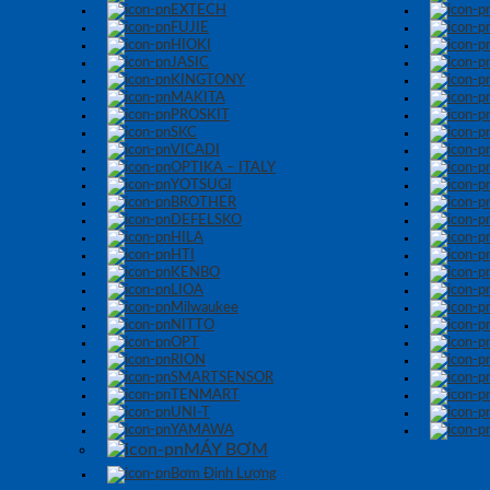
EXTECH
FUJIE
HIOKI
JASIC
KINGTONY
MAKITA
PROSKIT
SKC
VICADI
OPTIKA – ITALY
YOTSUGI
BROTHER
DEFELSKO
HILA
HTI
KENBO
LIOA
Milwaukee
NITTO
OPT
RION
SMARTSENSOR
TENMART
UNI-T
YAMAWA
MÁY BƠM
Bơm Định Lượng