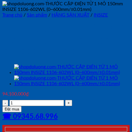
Trang chủ
/
Sản phẩm
/
HÃNG SẢN XUẤT
/
INSIZE
THƯỚC CẶP ĐIỆN TỬ 1 MỎ
150mm INSIZE 1106-3002
(0~3000mm/±0.01mm)
94,100,000
₫
THƯỚC
CẶP
Đặt mua
ĐIỆN
☎ 09345.68.996
TỬ
1
MỎ