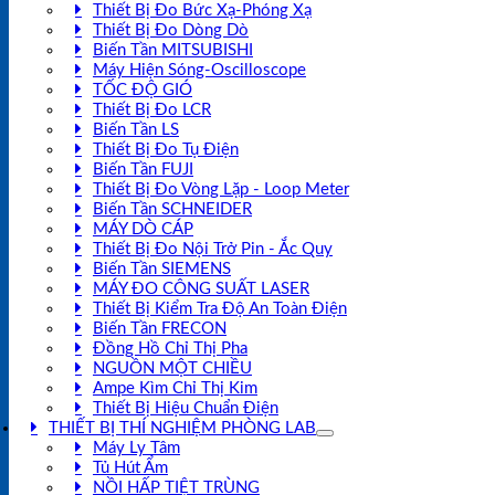
Thiết Bị Đo Bức Xạ-Phóng Xạ
Thiết Bị Đo Dòng Dò
Biến Tần MITSUBISHI
Máy Hiện Sóng-Oscilloscope
TỐC ĐỘ GIÓ
Thiết Bị Đo LCR
Biến Tần LS
Thiết Bị Đo Tụ Điện
Biến Tần FUJI
Thiết Bị Đo Vòng Lặp - Loop Meter
Biến Tần SCHNEIDER
MÁY DÒ CÁP
Thiết Bị Đo Nội Trở Pin - Ắc Quy
Biến Tần SIEMENS
MÁY ĐO CÔNG SUẤT LASER
Thiết Bị Kiểm Tra Độ An Toàn Điện
Biến Tần FRECON
Đồng Hồ Chỉ Thị Pha
NGUỒN MỘT CHIỀU
Ampe Kìm Chỉ Thị Kim
Thiết Bị Hiệu Chuẩn Điện
THIẾT BỊ THÍ NGHIỆM PHÒNG LAB
Máy Ly Tâm
Tủ Hút Ẩm
NỒI HẤP TIỆT TRÙNG