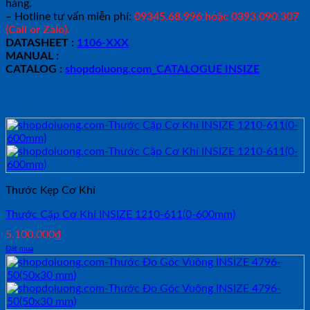
hàng.
– Hotline tư vấn miễn phí:
09345.68.996 hoặc 0393.090.307
(Call or Zalo).
DATASHEET :
1106-XXX
MANUAL :
CATALOG :
shopdoluong.com_CATALOGUE INSIZE
Sản phẩm tương tự
Thước Kẹp Cơ Khí
Thước Cặp Cơ Khí INSIZE 1210-611(0-600mm)
5,100,000
₫
Đặt mua