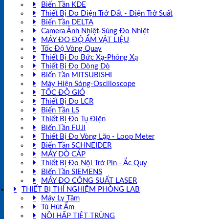
Biến Tần KDE
Thiết Bị Đo Điện Trở Đất - Điện Trở Suất
Biến Tần DELTA
Camera Ảnh Nhiệt-Súng Đo Nhiệt
MÁY ĐO ĐỘ ẨM VẬT LIỆU
Tốc Độ Vòng Quay
Thiết Bị Đo Bức Xạ-Phóng Xạ
Thiết Bị Đo Dòng Dò
Biến Tần MITSUBISHI
Máy Hiện Sóng-Oscilloscope
TỐC ĐỘ GIÓ
Thiết Bị Đo LCR
Biến Tần LS
Thiết Bị Đo Tụ Điện
Biến Tần FUJI
Thiết Bị Đo Vòng Lặp - Loop Meter
Biến Tần SCHNEIDER
MÁY DÒ CÁP
Thiết Bị Đo Nội Trở Pin - Ắc Quy
Biến Tần SIEMENS
MÁY ĐO CÔNG SUẤT LASER
THIẾT BỊ THÍ NGHIỆM PHÒNG LAB
Máy Ly Tâm
Tủ Hút Ẩm
NỒI HẤP TIỆT TRÙNG