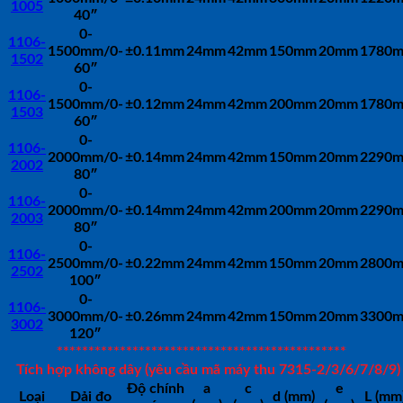
1005
40″
0-
1106-
1500mm/0-
±0.11mm
24mm
42mm
150mm
20mm
1780
1502
60″
0-
1106-
1500mm/0-
±0.12mm
24mm
42mm
200mm
20mm
1780
1503
60″
0-
1106-
2000mm/0-
±0.14mm
24mm
42mm
150mm
20mm
2290
2002
80″
0-
1106-
2000mm/0-
±0.14mm
24mm
42mm
200mm
20mm
2290
2003
80″
0-
1106-
2500mm/0-
±0.22mm
24mm
42mm
150mm
20mm
2800
2502
100″
0-
1106-
3000mm/0-
±0.26mm
24mm
42mm
150mm
20mm
3300
3002
120″
**********************************************
Tích hợp không dây (yêu cầu mã máy thu 7315-2/3/6/7/8/9)
Độ chính
a
c
e
Loại
Dải đo
d (mm)
L (mm