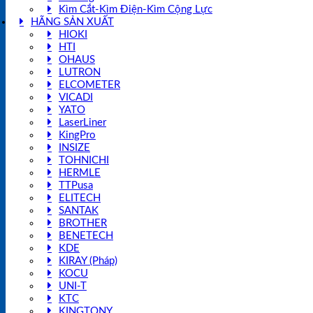
Kìm Cắt-Kìm Điện-Kìm Cộng Lực
HÃNG SẢN XUẤT
HIOKI
HTI
OHAUS
LUTRON
ELCOMETER
VICADI
YATO
LaserLiner
KingPro
INSIZE
TOHNICHI
HERMLE
TTPusa
ELITECH
SANTAK
BROTHER
BENETECH
KDE
KIRAY (Pháp)
KOCU
UNI-T
KTC
KINGTONY