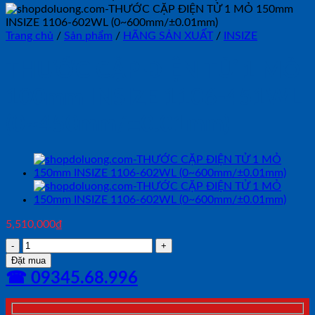
Trang chủ
/
Sản phẩm
/
HÃNG SẢN XUẤT
/
INSIZE
THƯỚC CẶP ĐIỆN TỬ 1 MỎ
100mm INSIZE 1106-451WL
(0~450mm/±0.01mm)
5,510,000
₫
THƯỚC
CẶP
Đặt mua
ĐIỆN
☎ 09345.68.996
TỬ
1
MỎ