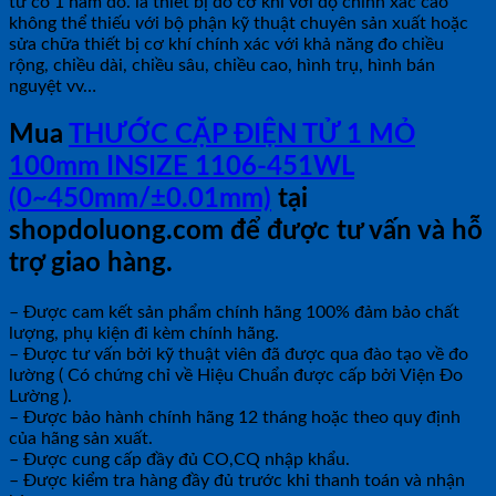
tử có 1 hàm đo. là thiết bị đo cơ khí với độ chính xác cao
không thể thiếu với bộ phận kỹ thuật chuyên sản xuất hoặc
sửa chữa thiết bị cơ khí chính xác với khả năng đo chiều
rộng, chiều dài, chiều sâu, chiều cao, hình trụ, hình bán
nguyệt vv…
Mua
THƯỚC CẶP ĐIỆN TỬ 1 MỎ
100mm INSIZE 1106-451WL
(0~450mm/±0.01mm)
tại
shopdoluong.com để được tư vấn và hỗ
trợ giao hàng.
– Được cam kết sản phẩm chính hãng 100% đảm bảo chất
lượng, phụ kiện đi kèm chính hãng.
– Được tư vấn bởi kỹ thuật viên đã được qua đào tạo về đo
lường ( Có chứng chỉ về Hiệu Chuẩn được cấp bởi Viện Đo
Lường ).
– Được bảo hành chính hãng 12 tháng hoặc theo quy định
của hãng sản xuất.
– Được cung cấp đầy đủ CO,CQ nhập khẩu.
– Được kiểm tra hàng đầy đủ trước khi thanh toán và nhận