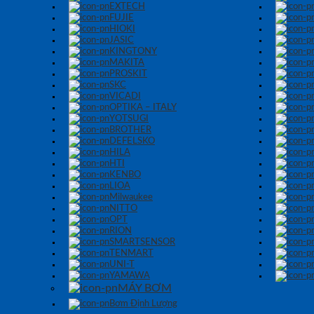
EXTECH
FUJIE
HIOKI
JASIC
KINGTONY
MAKITA
PROSKIT
SKC
VICADI
OPTIKA – ITALY
YOTSUGI
BROTHER
DEFELSKO
HILA
HTI
KENBO
LIOA
Milwaukee
NITTO
OPT
RION
SMARTSENSOR
TENMART
UNI-T
YAMAWA
MÁY BƠM
Bơm Định Lượng