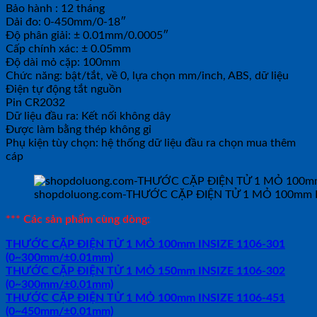
Bảo hành : 12 tháng
Dải đo: 0-450mm/0-18″
Độ phân giải: ± 0.01mm/0.0005″
Cấp chính xác: ± 0.05mm
Độ dài mỏ cặp: 100mm
Chức năng: bật/tắt, về 0, lựa chọn mm/inch, ABS, dữ liệu
Điện tự động tắt nguồn
Pin CR2032
Dữ liệu đầu ra: Kết nối không dây
Được làm bằng thép không gỉ
Phụ kiện tùy chọn: hệ thống dữ liệu đầu ra chọn mua thêm
cáp
shopdoluong.com-THƯỚC CẶP ĐIỆN TỬ 1 MỎ 100mm 
*** Các sản phẩm cùng dòng:
THƯỚC CẶP ĐIỆN TỬ 1 MỎ 100mm INSIZE 1106-301
(0~300mm/±0.01mm)
THƯỚC CẶP ĐIỆN TỬ 1 MỎ 150mm INSIZE 1106-302
(0~300mm/±0.01mm)
THƯỚC CẶP ĐIỆN TỬ 1 MỎ 100mm INSIZE 1106-451
(0~450mm/±0.01mm)