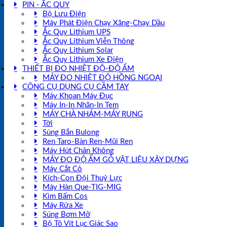
PIN - ẮC QUY
Bộ Lưu Điện
Máy Phát Điện Chạy Xăng-Chạy Dầu
Ắc Quy Lithium UPS
Ắc Quy Lithium Viễn Thông
Ắc Quy Lithium Solar
Ắc Quy Lithium Xe Điện
THIẾT BỊ ĐO NHIỆT ĐỘ-ĐỘ ẨM
MÁY ĐO NHIỆT ĐỘ HỒNG NGOẠI
CÔNG CỤ DỤNG CỤ CẦM TAY
Máy Khoan Máy Đục
Máy In-In Nhãn-In Tem
MÁY CHÀ NHÁM-MÁY RUNG
Tời
Súng Bắn Bulong
Ren Taro-Bàn Ren-Mũi Ren
Máy Hút Chân Không
MÁY ĐO ĐỘ ẨM GỖ VẬT LIỆU XÂY DỰNG
Máy Cắt Cỏ
Kích-Con Đội Thuỷ Lực
Máy Hàn Que-TIG-MIG
Kìm Bấm Cos
Máy Rửa Xe
Súng Bơm Mỡ
Bộ Tô Vít Lục Giác Sao