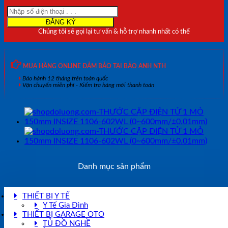
100mm
INSIZE
1106-
Chúng tôi sẽ gọi lại tư vấn & hỗ trợ nhanh nhất có thể
451WL
(0~450mm/
±0.01mm)
số
MUA HÀNG ONLINE ĐẢM BẢO TẠI BẢO ANH NTH
lượng
Bảo hành 12 tháng trên toàn quốc
Vận chuyển miễn phí - Kiểm tra hàng mới thanh toán
Danh mục sản phẩm
THIẾT BỊ Y TẾ
Y Tế Gia Đình
THIẾT BỊ GARAGE OTO
TỦ ĐỒ NGHỀ