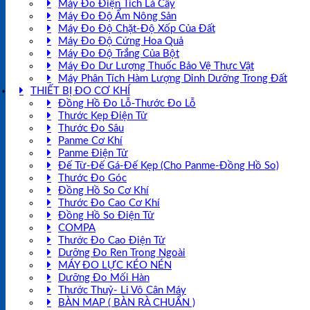
Máy Đo Điện Tích Lá Cây
Máy Đo Độ Ẩm Nông Sản
Máy Đo Độ Chặt-Độ Xốp Của Đất
Máy Đo Độ Cứng Hoa Quả
Máy Đo Độ Trắng Của Bột
Máy Đo Dư Lượng Thuốc Bảo Vệ Thực Vật
Máy Phân Tích Hàm Lượng Dinh Dưỡng Trong Đất
THIẾT BỊ ĐO CƠ KHÍ
Đồng Hồ Đo Lỗ-Thước Đo Lỗ
Thước Kẹp Điện Tử
Thước Đo Sâu
Panme Cơ Khí
Panme Điện Tử
Đế Từ-Đế Gá-Đế Kẹp (Cho Panme-Đồng Hồ So)
Thước Đo Góc
Đồng Hồ So Cơ Khí
Thước Đo Cao Cơ Khí
Đồng Hồ So Điện Tử
COMPA
Thước Đo Cao Điện Tử
Dưỡng Đo Ren Trong Ngoài
MÁY ĐO LỰC KÉO NÉN
Dưỡng Đo Mối Hàn
Thước Thuỷ- Li Vô Cân Máy
BÀN MAP ( BÀN RÀ CHUẨN )