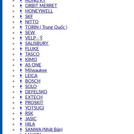
HỒNG KÝ
ORBIT MERRET
HONEYWELL
SKF
NITTO
TORIN ( Trung Quốc )
SEW
VELP - Ý
SALISBURY
FLUKE
TASCO
KIMO
AS ONE
Milwaukee
LEICA
BOSCH
SOLO
DEFELSKO
EXTECH
PROSKIT
YOTSUGI
RSK
JASIC
HILA
SANWA (Nhật Bản)