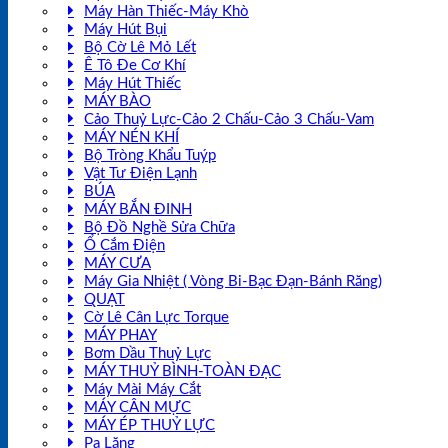
Máy Hàn Thiếc-Máy Khò
Máy Hút Bụi
Bộ Cờ Lê Mỏ Lết
Ê Tô Đe Cơ Khí
Máy Hút Thiếc
MÁY BÀO
Cảo Thuỷ Lực-Cảo 2 Chấu-Cảo 3 Chấu-Vam
MÁY NÉN KHÍ
Bộ Tròng Khẩu Tuýp
Vật Tư Điện Lạnh
BÚA
MÁY BẮN ĐINH
Bộ Đồ Nghề Sửa Chữa
Ổ Cắm Điện
MÁY CƯA
Máy Gia Nhiệt ( Vòng Bi-Bạc Đạn-Bánh Răng)
QUẠT
Cờ Lê Cân Lực Torque
MÁY PHAY
Bơm Dầu Thuỷ Lực
MÁY THUỶ BÌNH-TOÀN ĐẠC
Máy Mài Máy Cắt
MÁY CÂN MỰC
MÁY ÉP THUỶ LỰC
Pa Lăng