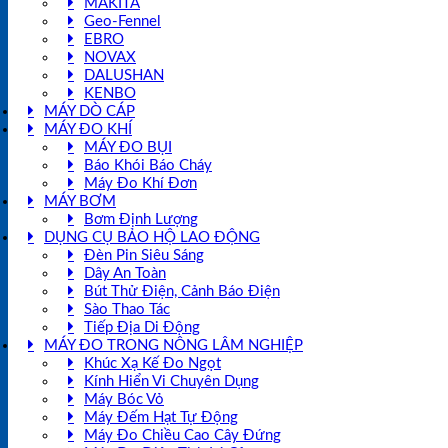
MAKITA
Geo-Fennel
EBRO
NOVAX
DALUSHAN
KENBO
MÁY DÒ CÁP
MÁY ĐO KHÍ
MÁY ĐO BỤI
Báo Khói Báo Cháy
Máy Đo Khí Đơn
MÁY BƠM
Bơm Định Lượng
DỤNG CỤ BẢO HỘ LAO ĐỘNG
Đèn Pin Siêu Sáng
Dây An Toàn
Bút Thử Điện, Cảnh Báo Điện
Sào Thao Tác
Tiếp Địa Di Động
MÁY ĐO TRONG NÔNG LÂM NGHIỆP
Khúc Xạ Kế Đo Ngọt
Kính Hiển Vi Chuyên Dụng
Máy Bóc Vỏ
Máy Đếm Hạt Tự Động
Máy Đo Chiều Cao Cây Đứng