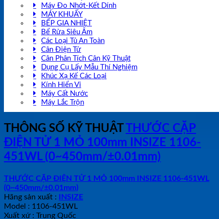
Máy Đo Nhớt-Kết Dính
MÁY KHUẤY
BẾP GIA NHIỆT
Bể Rửa Siêu Âm
Các Loại Tủ An Toàn
Cân Điện Tử
Cân Phân Tích Cân Kỹ Thuật
Dụng Cụ Lấy Mẫu Thí Nghiệm
Khúc Xạ Kế Các Loại
Kính Hiển Vi
Máy Cất Nước
Máy Lắc Trộn
THÔNG SỐ KỸ THUẬT
THƯỚC CẶP
ĐIỆN TỬ 1 MỎ 100mm INSIZE 1106-
451WL (0~450mm/±0.01mm)
THƯỚC CẶP ĐIỆN TỬ 1 MỎ 100mm INSIZE 1106-451WL
(0~450mm/±0.01mm)
Hãng sản xuất :
INSIZE
Model : 1106-451WL
Xuất xứ : Trung Quốc