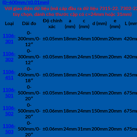
(0~600mm/±0.01mm)
Với giao diện dữ liệu (mã cáp đầu ra dữ liệu 7315-22, 7302-2
tùy chọn, dành cho thước cặp có c=24mm hoặc 31mm)
Độ chính
a
c
e
Loại
Dải đo
d (mm)
L (mm
xác
(mm)
(mm)
(mm)
0-
1106-
300mm/0-
±0.05mm
18mm
24mm
100mm
20mm
420m
301
12″
0-
1106-
300mm/0-
±0.05mm
18mm
24mm
150mm
20mm
420m
302
12″
0-
1106-
450mm/0-
±0.05mm
18mm
24mm
100mm
20mm
625m
451
18″
0-
1106-
500mm/0-
±0.05mm
18mm
24mm
100mm
20mm
675m
501
20″
0-
1106-
500mm/0-
±0.06mm
18mm
24mm
150mm
20mm
675m
502
20″
0-
1106-
500mm/0-
±0.06mm
24mm
31mm
200mm
20mm
675m
503
20″