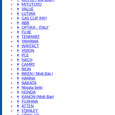
MITUTOYO
VALUE
LUTIAN
GAS CLIP (Mỹ)
ABB
OPTIKA - ITALY
FUJIE
TENMART
YAMAWA
WINTACT
VISION
PCE
HACH
CAMRY
RION
RIKEN ( Nhật Bản )
HANNA
NAKATA
Niigata Seiki
HONDA
KANON (Nhật Bản)
FUJIHAIA
ATTEN
STANLEY