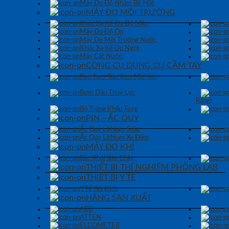
Máy Đo Độ Nhám Bề Mặt
MÁY ĐO MÔI TRƯỜNG
Khúc Xạ Kế Đo Độ Mặn
Máy Đo Độ Ồn
Máy Đo Môi Trường Nước
Khúc Xạ Kế Đo Ngọt
Máy Cất Nước
CÔNG CỤ DỤNG CỤ CẦM TAY
Ren Taro-Bàn Ren-Mũi Ren
Bơm Dầu Thuỷ Lực
Răng)
Bộ Tròng Khẩu Tuýp
PIN – ẮC QUY
Ắc Quy Lithium Solar
Ắc Quy Lithium Xe Điện
MÁY ĐO KHÍ
Báo Khói Báo Cháy
THIẾT BỊ THÍ NGHIỆM PHÒNG LAB
THIẾT BỊ Y TẾ
Y Tế Gia Đình
HÃNG SẢN XUẤT
ABB
ATTEN
ELCOMETER