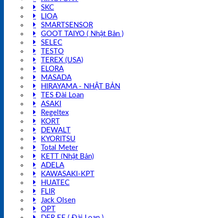
SKC
LIOA
SMARTSENSOR
GOOT TAIYO ( Nhật Bản )
SELEC
TESTO
TEREX (USA)
ELORA
MASADA
HIRAYAMA - NHẬT BẢN
TES Đài Loan
ASAKI
Regeltex
KORT
DEWALT
KYORITSU
Total Meter
KETT (Nhật Bản)
ADELA
KAWASAKI-KPT
HUATEC
FLIR
Jack Olsen
OPT
DER EE ( Đài Loan )