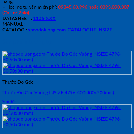
hàng.
– Hotline tư vấn miễn phí:
09345.68.996 hoặc 0393.090.307
(Call or Zalo).
DATASHEET :
1106-XXX
MANUAL :
CATALOG :
shopdoluong.com_CATALOGUE INSIZE
Sản phẩm tương tự
Thước Đo Góc
Thước Đo Góc Vuông INSIZE 4796-400(400x200mm)
Xem thêm