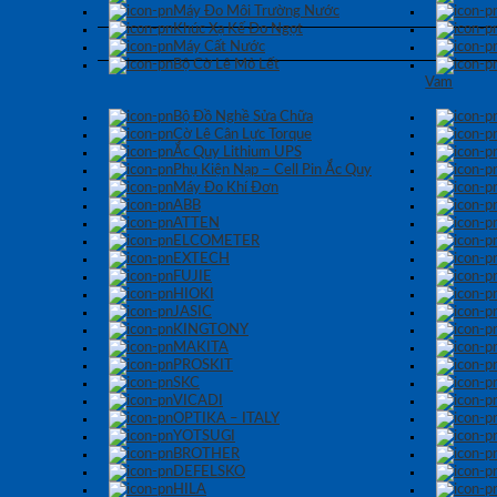
Máy Đo Môi Trường Nước
Khúc Xạ Kế Đo Ngọt
Máy Cất Nước
Bộ Cờ Lê Mỏ Lết
Vam
Bộ Đồ Nghề Sửa Chữa
Cờ Lê Cân Lực Torque
Ắc Quy Lithium UPS
Phụ Kiện Nạp – Cell Pin Ắc Quy
Máy Đo Khí Đơn
ABB
ATTEN
ELCOMETER
EXTECH
FUJIE
HIOKI
JASIC
KINGTONY
MAKITA
PROSKIT
SKC
VICADI
OPTIKA – ITALY
YOTSUGI
BROTHER
DEFELSKO
HILA