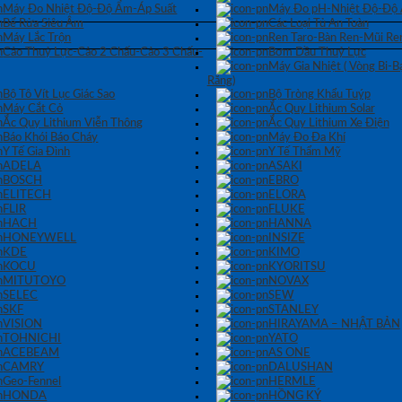
Máy Đo Nhiệt Độ-Độ Ẩm-Áp Suất
Máy Đo pH-Nhiệt Độ-Độ
Bể Rửa Siêu Âm
Các Loại Tủ An Toàn
Máy Lắc Trộn
Ren Taro-Bàn Ren-Mũi Re
Cảo Thuỷ Lực-Cảo 2 Chấu-Cảo 3 Chấu-
Bơm Dầu Thuỷ Lực
Máy Gia Nhiệt ( Vòng Bi-
Răng)
Bộ Tô Vít Lục Giác Sao
Bộ Tròng Khẩu Tuýp
Máy Cắt Cỏ
Ắc Quy Lithium Solar
Ắc Quy Lithium Viễn Thông
Ắc Quy Lithium Xe Điện
Báo Khói Báo Cháy
Máy Đo Đa Khí
Y Tế Gia Đình
Y Tế Thẩm Mỹ
ADELA
ASAKI
BOSCH
EBRO
ELITECH
ELORA
FLIR
FLUKE
HACH
HANNA
HONEYWELL
INSIZE
KDE
KIMO
KOCU
KYORITSU
MITUTOYO
NOVAX
SELEC
SEW
SKF
STANLEY
VISION
HIRAYAMA – NHẬT BẢN
TOHNICHI
YATO
ACEBEAM
AS ONE
CAMRY
DALUSHAN
Geo-Fennel
HERMLE
HONDA
HỒNG KÝ