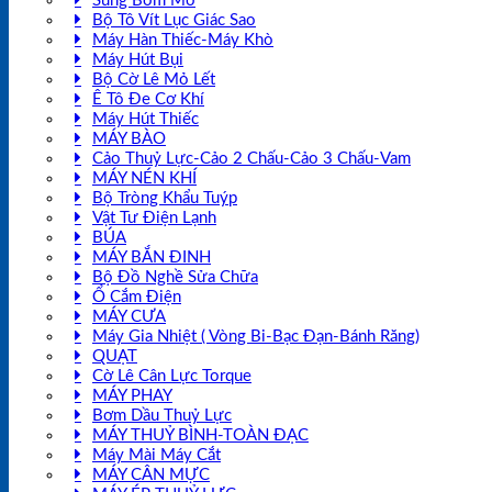
Súng Bơm Mỡ
Bộ Tô Vít Lục Giác Sao
Máy Hàn Thiếc-Máy Khò
Máy Hút Bụi
Bộ Cờ Lê Mỏ Lết
Ê Tô Đe Cơ Khí
Máy Hút Thiếc
MÁY BÀO
Cảo Thuỷ Lực-Cảo 2 Chấu-Cảo 3 Chấu-Vam
MÁY NÉN KHÍ
Bộ Tròng Khẩu Tuýp
Vật Tư Điện Lạnh
BÚA
MÁY BẮN ĐINH
Bộ Đồ Nghề Sửa Chữa
Ổ Cắm Điện
MÁY CƯA
Máy Gia Nhiệt ( Vòng Bi-Bạc Đạn-Bánh Răng)
QUẠT
Cờ Lê Cân Lực Torque
MÁY PHAY
Bơm Dầu Thuỷ Lực
MÁY THUỶ BÌNH-TOÀN ĐẠC
Máy Mài Máy Cắt
MÁY CÂN MỰC