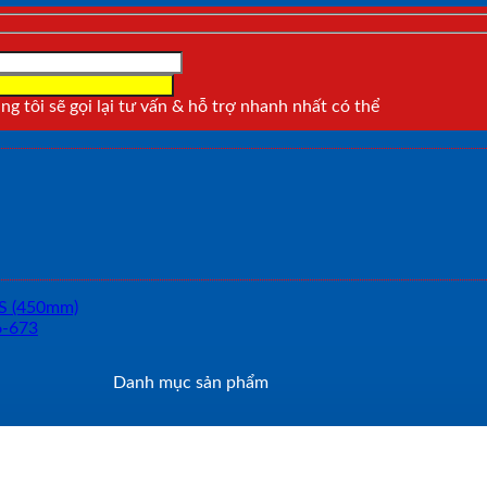
g tôi sẽ gọi lại tư vấn & hỗ trợ nhanh nhất có thể
Danh mục sản phẩm