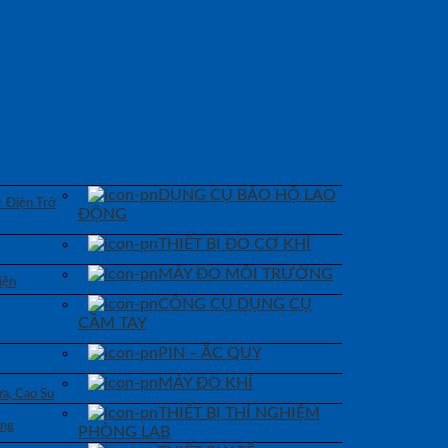
DỤNG CỤ BẢO HỘ LAO
– Điện Trở
ĐỘNG
THIẾT BỊ ĐO CƠ KHÍ
MÁY ĐO MÔI TRƯỜNG
iện
CÔNG CỤ DỤNG CỤ
CẦM TAY
PIN – ẮC QUY
MÁY ĐO KHÍ
a, Cao Su
THIẾT BỊ THÍ NGHIỆM
áng
PHÒNG LAB