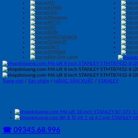
HTI
KENBO
LIOA
Milwaukee
NITTO
OPT
RION
SMARTSENSOR
TENMART
UNI-T
YAMAWA
Bơm Định Lượng
Trang chủ
/
Sản phẩm
/
HÃNG SẢN XUẤT
/
STANLEY
Mỏ Lết 8 inch STANLEY STM
☎ 09345.68.996