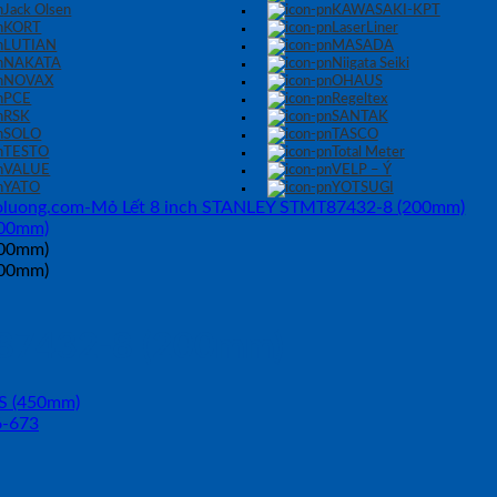
Jack Olsen
KAWASAKI-KPT
KORT
LaserLiner
LUTIAN
MASADA
NAKATA
Niigata Seiki
NOVAX
OHAUS
PCE
Regeltex
RSK
SANTAK
SOLO
TASCO
TESTO
Total Meter
VALUE
VELP – Ý
YATO
YOTSUGI
T87432-8 (200mm)