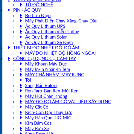
TỦ ĐỒ NGHỀ
PIN - ẮC QUY
Bộ Lưu Điện
Máy Phát Điện Chạy Xăng-Chạy Dầu
Ắc Quy Lithium UPS
Ắc Quy Lithium Viễn Thông
Ắc Quy Lithium Solar
Ắc Quy Lithium Xe Điện
THIẾT BỊ ĐO NHIỆT ĐỘ-ĐỘ ẨM
MÁY ĐO NHIỆT ĐỘ HỒNG NGOẠI
CÔNG CỤ DỤNG CỤ CẦM TAY
Máy Khoan Máy Đục
Máy In-In Nhãn-In Tem
MÁY CHÀ NHÁM-MÁY RUNG
Tời
Súng Bắn Bulong
Ren Taro-Bàn Ren-Mũi Ren
Máy Hút Chân Không
MÁY ĐO ĐỘ ẨM GỖ VẬT LIỆU XÂY DỰNG
Máy Cắt Cỏ
Kích-Con Đội Thuỷ Lực
Máy Hàn Que-TIG-MIG
Kìm Bấm Cos
Máy Rửa Xe