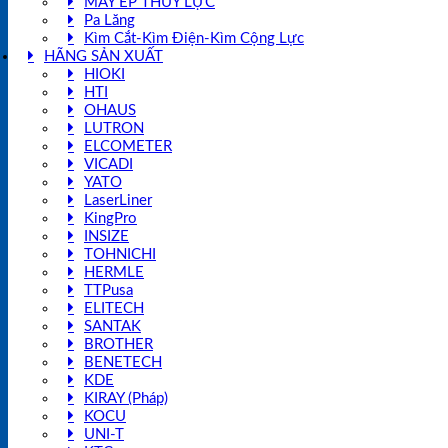
MÁY ÉP THUỶ LỰC
Pa Lăng
Kìm Cắt-Kìm Điện-Kìm Cộng Lực
HÃNG SẢN XUẤT
HIOKI
HTI
OHAUS
LUTRON
ELCOMETER
VICADI
YATO
LaserLiner
KingPro
INSIZE
TOHNICHI
HERMLE
TTPusa
ELITECH
SANTAK
BROTHER
BENETECH
KDE
KIRAY (Pháp)
KOCU
UNI-T