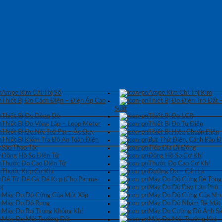
Ampe Kìm Chỉ Thị Số
Ampe Kìm Chỉ Thị Kim
Thiết Bị Đo Cách Điện – Điện Áp Cao
Thiết Bị Đo Điện Trở Đất 
Suất
Thiết Bị Đo Dòng Dò
Thiết Bị Đo LCR
Thiết Bị Đo Vòng Lặp – Loop Meter
Thiết Bị Đo Tụ Điện
Thiết Bị Đo Nội Trở Pin – Ắc Quy
Thiết Bị Hiệu Chuẩn Điện
Thiết Bị Kiểm Tra Độ An Toàn Điện
Bút Thử Điện, Cảnh Báo Đ
Sào Thao Tác
Tiếp Địa Di Động
Đồng Hồ So Điện Tử
Đồng Hồ So Cơ Khí
Thước Đo Cao Điện Tử
Thước Đo Cao Cơ Khí
Thước Kẹp Cơ Khí
Dưỡng Đo – Căn Lá
Đế Từ-Đế Gá-Đế Kẹp (Cho Panme-
Máy Đo Độ Cứng Bê Tông
)
Máy Đo Độ Dày Lớp Phủ
Máy Đo Độ Cứng Của Mút Xốp
Máy Đo Độ Cứng Của Nhự
Máy Đo Độ Rung
Máy Đo Độ Nhám Bề Mặt
Máy Đo Bụi Trong Không Khí
Máy Đo Cường Độ Ánh S
Máy Đo Môi Trường Đất
Máy Đo Môi Trường Khí