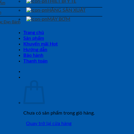
THIẾT BỊ Y TẾ
 Ẩm
HÃNG SẢN XUẤT
n
MÁY BƠM
Bạc Đạn-Bánh
Trang chủ
Sản phẩm
Khuyến mãi Hot
Hướng dẫn
Bảo hành
Thanh toán
Chưa có sản phẩm trong giỏ hàng.
Quay trở lại cửa hàng