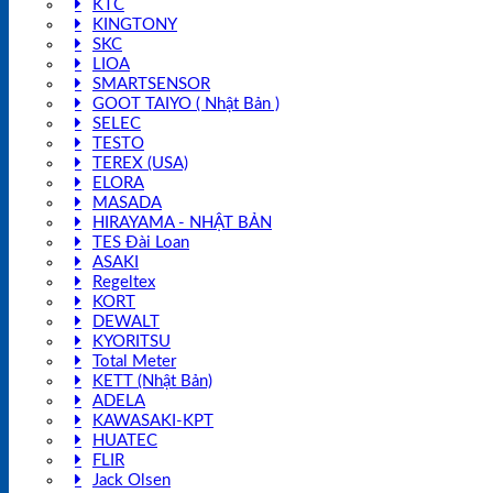
KTC
KINGTONY
SKC
LIOA
SMARTSENSOR
GOOT TAIYO ( Nhật Bản )
SELEC
TESTO
TEREX (USA)
ELORA
MASADA
HIRAYAMA - NHẬT BẢN
TES Đài Loan
ASAKI
Regeltex
KORT
DEWALT
KYORITSU
Total Meter
KETT (Nhật Bản)
ADELA
KAWASAKI-KPT
HUATEC
FLIR
Jack Olsen