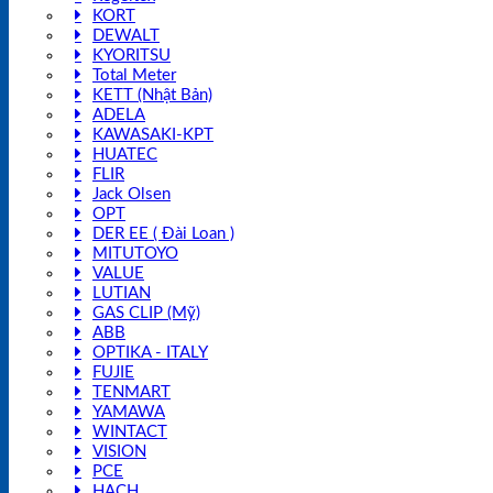
KORT
DEWALT
KYORITSU
Total Meter
KETT (Nhật Bản)
ADELA
KAWASAKI-KPT
HUATEC
FLIR
Jack Olsen
OPT
DER EE ( Đài Loan )
MITUTOYO
VALUE
LUTIAN
GAS CLIP (Mỹ)
ABB
OPTIKA - ITALY
FUJIE
TENMART
YAMAWA
WINTACT
VISION
PCE
HACH