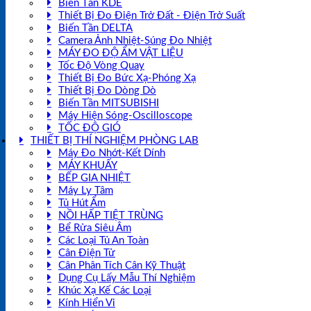
Biến Tần KDE
Thiết Bị Đo Điện Trở Đất - Điện Trở Suất
Biến Tần DELTA
Camera Ảnh Nhiệt-Súng Đo Nhiệt
MÁY ĐO ĐỘ ẨM VẬT LIỆU
Tốc Độ Vòng Quay
Thiết Bị Đo Bức Xạ-Phóng Xạ
Thiết Bị Đo Dòng Dò
Biến Tần MITSUBISHI
Máy Hiện Sóng-Oscilloscope
TỐC ĐỘ GIÓ
THIẾT BỊ THÍ NGHIỆM PHÒNG LAB
Máy Đo Nhớt-Kết Dính
MÁY KHUẤY
BẾP GIA NHIỆT
Máy Ly Tâm
Tủ Hút Ẩm
NỒI HẤP TIỆT TRÙNG
Bể Rửa Siêu Âm
Các Loại Tủ An Toàn
Cân Điện Tử
Cân Phân Tích Cân Kỹ Thuật
Dụng Cụ Lấy Mẫu Thí Nghiệm
Khúc Xạ Kế Các Loại
Kính Hiển Vi