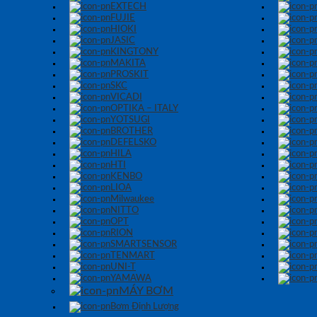
EXTECH
FUJIE
HIOKI
JASIC
KINGTONY
MAKITA
PROSKIT
SKC
VICADI
OPTIKA – ITALY
YOTSUGI
BROTHER
DEFELSKO
HILA
HTI
KENBO
LIOA
Milwaukee
NITTO
OPT
RION
SMARTSENSOR
TENMART
UNI-T
YAMAWA
MÁY BƠM
Bơm Định Lượng