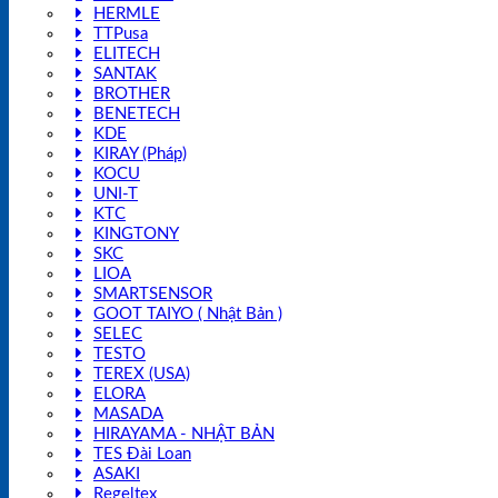
HERMLE
TTPusa
ELITECH
SANTAK
BROTHER
BENETECH
KDE
KIRAY (Pháp)
KOCU
UNI-T
KTC
KINGTONY
SKC
LIOA
SMARTSENSOR
GOOT TAIYO ( Nhật Bản )
SELEC
TESTO
TEREX (USA)
ELORA
MASADA
HIRAYAMA - NHẬT BẢN
TES Đài Loan
ASAKI
Regeltex