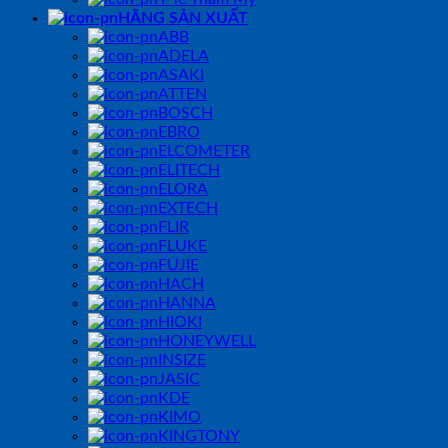
HÃNG SẢN XUẤT
ABB
ADELA
ASAKI
ATTEN
BOSCH
EBRO
ELCOMETER
ELITECH
ELORA
EXTECH
FLIR
FLUKE
FUJIE
HACH
HANNA
HIOKI
HONEYWELL
INSIZE
JASIC
KDE
KIMO
KINGTONY