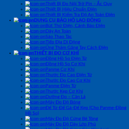
Thiết Bị Đo Nội Trở Pin – Ắc Quy
Thiết Bị Hiệu Chuẩn Điện
Thiết Bị Kiểm Tra Độ An Toàn Điện
DỤNG CỤ BẢO HỘ LAO ĐỘNG
Bút Thử Điện, Cảnh Báo Điện
Dây An Toàn
Sào Thao Tác
Tiếp Địa Di Động
Ủng Thảm Găng Tay Cách Điện
THIẾT BỊ ĐO CƠ KHÍ
Đồng Hồ So Điện Tử
Đồng Hồ So Cơ Khí
Panme Cơ Khí
Thước Đo Cao Điện Tử
Thước Đo Cao Cơ Khí
Panme Điện Tử
Thước Kẹp Cơ Khí
Dưỡng Đo – Căn Lá
Máy Đo Độ Bóng
Đế Từ-Đế Gá-Đế Kẹp (Cho Panme-Đồng
Hồ So)
Máy Đo Độ Cứng Bê Tông
Máy Đo Độ Dày Lớp Phủ