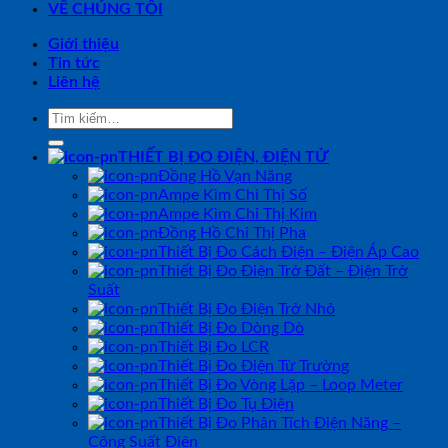
VỀ CHÚNG TÔI
Giới thiệu
Tin tức
Liên hệ
Tìm
kiếm:
THIẾT BỊ ĐO ĐIỆN, ĐIỆN TỬ
Đồng Hồ Vạn Năng
Ampe Kìm Chỉ Thị Số
Ampe Kìm Chỉ Thị Kim
Đồng Hồ Chỉ Thị Pha
Thiết Bị Đo Cách Điện – Điện Áp Cao
Thiết Bị Đo Điện Trở Đất – Điện Trở
Suất
Thiết Bị Đo Điện Trở Nhỏ
Thiết Bị Đo Dòng Dò
Thiết Bị Đo LCR
Thiết Bị Đo Điện Từ Trường
Thiết Bị Đo Vòng Lặp – Loop Meter
Thiết Bị Đo Tụ Điện
Thiết Bị Đo Phân Tích Điện Năng –
Công Suất Điện