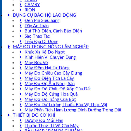
CAMRY
RION
DỤNG CỤ BẢO HỘ LAO ĐỘNG
Đèn Pin Siêu Sáng
Dây An Toàn
Bút Thử Điện, Cảnh Báo Điện
Sào Thao Tác
Tiếp Địa Di Động
MÁY ĐO TRONG NÔNG LÂM NGHIỆP
Khúc Xạ Kế Đo Ngọt
Kính Hiển Vi Chuyên Dụng
Máy Bóc Vỏ
Máy Đếm Hạt Tự Động
Máy Đo Chiều Cao Cây Đứng
Máy Đo Điện Tích Lá Cây
Máy Đo Độ Ẩm Nông Sản
Máy Đo Độ Chặt-Độ Xốp Của Đất
Máy Đo Độ Cứng Hoa Quả
Máy Đo Độ Trắng Của Bột
Máy Đo Dư Lượng Thuốc Bảo Vệ Thực Vật
Máy Phân Tích Hàm Lượng Dinh Dưỡng Trong Đất
THIẾT BỊ ĐO CƠ KHÍ
Dưỡng Đo Mối Hàn
Thước Thuỷ- Li Vô Cân Máy