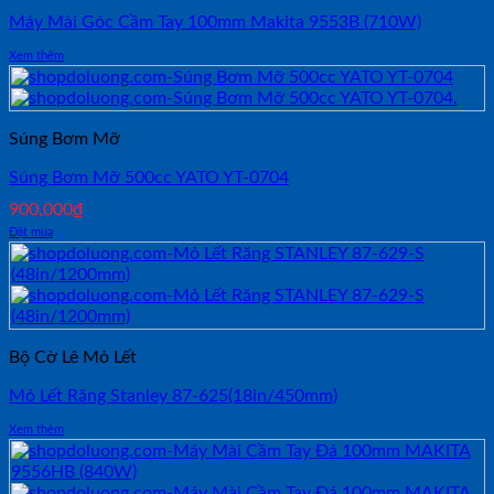
Máy Mài Góc Cầm Tay 100mm Makita 9553B (710W)
Xem thêm
Súng Bơm Mỡ
Súng Bơm Mỡ 500cc YATO YT-0704
900,000
₫
Đặt mua
Bộ Cờ Lê Mỏ Lết
Mỏ Lết Răng Stanley 87-625(18in/450mm)
Xem thêm