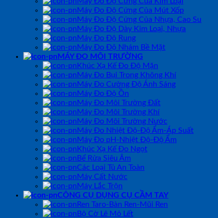
Máy Đo Độ Cứng Của Kim Loại
Máy Đo Độ Cứng Của Mút Xốp
Máy Đo Độ Cứng Của Nhựa, Cao Su
Máy Đo Độ Dày Kim Loại, Nhựa
Máy Đo Độ Rung
Máy Đo Độ Nhám Bề Mặt
MÁY ĐO MÔI TRƯỜNG
Khúc Xạ Kế Đo Độ Mặn
Máy Đo Bụi Trong Không Khí
Máy Đo Cường Độ Ánh Sáng
Máy Đo Độ Ồn
Máy Đo Môi Trường Đất
Máy Đo Môi Trường Khí
Máy Đo Môi Trường Nước
Máy Đo Nhiệt Độ-Độ Ẩm-Áp Suất
Máy Đo pH-Nhiệt Độ-Độ Ẩm
Khúc Xạ Kế Đo Ngọt
Bể Rửa Siêu Âm
Các Loại Tủ An Toàn
Máy Cất Nước
Máy Lắc Trộn
CÔNG CỤ DỤNG CỤ CẦM TAY
Ren Taro-Bàn Ren-Mũi Ren
Bộ Cờ Lê Mỏ Lết