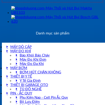
Danh mục sản phẩm
MÁY DÒ CÁP
MÁY ĐO KHÍ
Báo Khói Báo Cháy
Máy Đo Khí Đơn
Máy Đo Đa Khí
MÁY BƠM
BƠM HÚT CHÂN KHÔNG
THIẾT BỊ Y TẾ
Y Tế Gia Đình
THIẾT BỊ GARAGE OTO
TỦ ĐỒ NGHỀ
PIN - ẮC QUY
Phụ Kiện Nạp - Cell Pin Ắc Quy
Bộ Lưu Điện