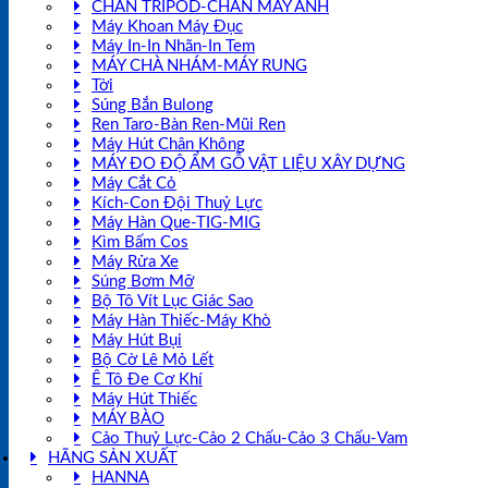
CHÂN TRIPOD-CHÂN MÁY ẢNH
Máy Khoan Máy Đục
Máy In-In Nhãn-In Tem
MÁY CHÀ NHÁM-MÁY RUNG
Tời
Súng Bắn Bulong
Ren Taro-Bàn Ren-Mũi Ren
Máy Hút Chân Không
MÁY ĐO ĐỘ ẨM GỖ VẬT LIỆU XÂY DỰNG
Máy Cắt Cỏ
Kích-Con Đội Thuỷ Lực
Máy Hàn Que-TIG-MIG
Kìm Bấm Cos
Máy Rửa Xe
Súng Bơm Mỡ
Bộ Tô Vít Lục Giác Sao
Máy Hàn Thiếc-Máy Khò
Máy Hút Bụi
Bộ Cờ Lê Mỏ Lết
Ê Tô Đe Cơ Khí
Máy Hút Thiếc
MÁY BÀO
Cảo Thuỷ Lực-Cảo 2 Chấu-Cảo 3 Chấu-Vam
HÃNG SẢN XUẤT
HANNA