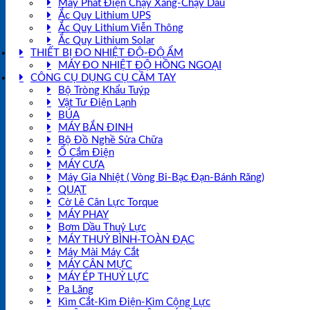
Máy Phát Điện Chạy Xăng-Chạy Dầu
Ắc Quy Lithium UPS
Ắc Quy Lithium Viễn Thông
Ắc Quy Lithium Solar
THIẾT BỊ ĐO NHIỆT ĐỘ-ĐỘ ẨM
MÁY ĐO NHIỆT ĐỘ HỒNG NGOẠI
CÔNG CỤ DỤNG CỤ CẦM TAY
Bộ Tròng Khẩu Tuýp
Vật Tư Điện Lạnh
BÚA
MÁY BẮN ĐINH
Bộ Đồ Nghề Sửa Chữa
Ổ Cắm Điện
MÁY CƯA
Máy Gia Nhiệt ( Vòng Bi-Bạc Đạn-Bánh Răng)
QUẠT
Cờ Lê Cân Lực Torque
MÁY PHAY
Bơm Dầu Thuỷ Lực
MÁY THUỶ BÌNH-TOÀN ĐẠC
Máy Mài Máy Cắt
MÁY CÂN MỰC
MÁY ÉP THUỶ LỰC
Pa Lăng
Kìm Cắt-Kìm Điện-Kìm Cộng Lực