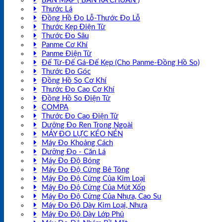
BÀN MAP ( BÀN RÀ CHUẨN )
Thước Lá
Đồng Hồ Đo Lỗ-Thước Đo Lỗ
Thước Kẹp Điện Tử
Thước Đo Sâu
Panme Cơ Khí
Panme Điện Tử
Đế Từ-Đế Gá-Đế Kẹp (Cho Panme-Đồng Hồ So)
Thước Đo Góc
Đồng Hồ So Cơ Khí
Thước Đo Cao Cơ Khí
Đồng Hồ So Điện Tử
COMPA
Thước Đo Cao Điện Tử
Dưỡng Đo Ren Trong Ngoài
MÁY ĐO LỰC KÉO NÉN
Máy Đo Khoảng Cách
Dưỡng Đo - Căn Lá
Máy Đo Độ Bóng
Máy Đo Độ Cứng Bê Tông
Máy Đo Độ Cứng Của Kim Loại
Máy Đo Độ Cứng Của Mút Xốp
Máy Đo Độ Cứng Của Nhựa, Cao Su
Máy Đo Độ Dày Kim Loại, Nhựa
Máy Đo Độ Dày Lớp Phủ