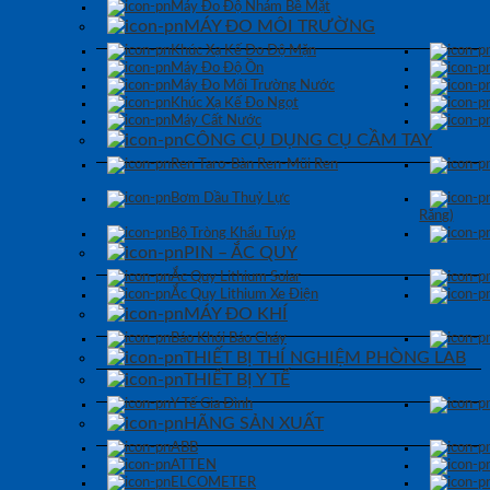
Máy Đo Độ Nhám Bề Mặt
MÁY ĐO MÔI TRƯỜNG
Khúc Xạ Kế Đo Độ Mặn
Máy Đo Độ Ồn
Máy Đo Môi Trường Nước
Khúc Xạ Kế Đo Ngọt
Máy Cất Nước
CÔNG CỤ DỤNG CỤ CẦM TAY
Ren Taro-Bàn Ren-Mũi Ren
Bơm Dầu Thuỷ Lực
Răng)
Bộ Tròng Khẩu Tuýp
PIN – ẮC QUY
Ắc Quy Lithium Solar
Ắc Quy Lithium Xe Điện
MÁY ĐO KHÍ
Báo Khói Báo Cháy
THIẾT BỊ THÍ NGHIỆM PHÒNG LAB
THIẾT BỊ Y TẾ
Y Tế Gia Đình
HÃNG SẢN XUẤT
ABB
ATTEN
ELCOMETER