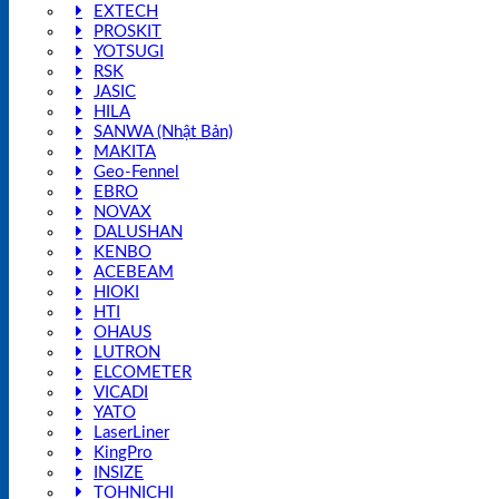
EXTECH
PROSKIT
YOTSUGI
RSK
JASIC
HILA
SANWA (Nhật Bản)
MAKITA
Geo-Fennel
EBRO
NOVAX
DALUSHAN
KENBO
ACEBEAM
HIOKI
HTI
OHAUS
LUTRON
ELCOMETER
VICADI
YATO
LaserLiner
KingPro
INSIZE
TOHNICHI