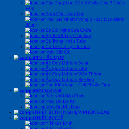
Cảo Thuỷ Lực-Cảo 2 Chấu-Cảo 3 Chấu-
Vam
Bơm Dầu Thuỷ Lực
Máy Gia Nhiệt ( Vòng Bi-Bạc Đạn-Bánh
Răng)
Bộ Đồ Nghề Sửa Chữa
Bộ Tô Vít Lục Giác Sao
Bộ Tròng Khẩu Tuýp
Cờ Lê Cân Lực Torque
Máy Cắt Cỏ
PIN – ẮC QUY
Ắc Quy Lithium Solar
Ắc Quy Lithium UPS
Ắc Quy Lithium Viễn Thông
Ắc Quy Lithium Xe Điện
Phụ Kiện Nạp – Cell Pin Ắc Quy
MÁY ĐO KHÍ
Báo Khói Báo Cháy
Máy Đo Đa Khí
Máy Đo Khí Đơn
THIẾT BỊ THÍ NGHIỆM PHÒNG LAB
THIẾT BỊ Y TẾ
Y Tế Gia Đình
Y Tế Thẩm Mỹ