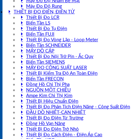
Máy Đo Độ Nhám Bề Mặt
Máy Đo Độ Rung
THIẾT BỊ ĐO ĐIỆN, ĐIỆN TỬ
Thiết Bị Đo LCR
Biến Tần LS
Thiết Bị Đo Tụ Điện
Biến Tần FUJI
Thiết Bị Đo Vòng Lặp - Loop Meter
Biến Tần SCHNEIDER
MÁY DÒ CÁP
Thiết Bị Đo Nội Trở Pin - Ắc Quy
Biến Tần SIEMENS
MÁY ĐO CÔNG SUẤT LASER
Thiết Bị Kiểm Tra Độ An Toàn Điện
Biến Tần FRECON
Đồng Hồ Chỉ Thị Pha
NGUỒN MỘT CHIỀU
Ampe Kìm Chỉ Thị Kim
Thiết Bị Hiệu Chuẩn Điện
Thiết Bị Đo Phân Tích Điện Năng - Công Suất Điện
ĐẦU DÒ NHIỆT-CAN NHIỆT
Thiết Bị Đo Điện Từ Trường
Đồng Hồ Vạn Năng
Thiết Bị Đo Điện Trở Nhỏ
Thiết Bị Đo Cách Điện - Điện Áp Cao