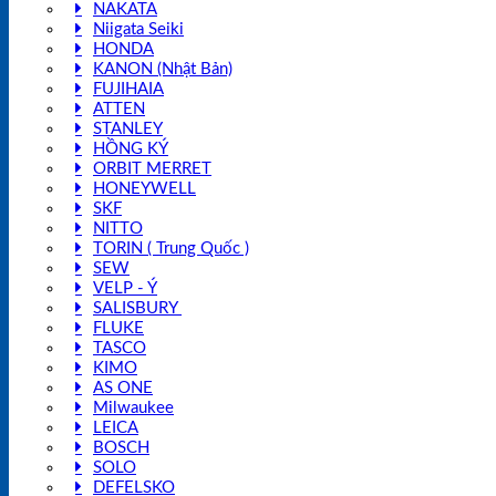
NAKATA
Niigata Seiki
HONDA
KANON (Nhật Bản)
FUJIHAIA
ATTEN
STANLEY
HỒNG KÝ
ORBIT MERRET
HONEYWELL
SKF
NITTO
TORIN ( Trung Quốc )
SEW
VELP - Ý
SALISBURY
FLUKE
TASCO
KIMO
AS ONE
Milwaukee
LEICA
BOSCH
SOLO
DEFELSKO