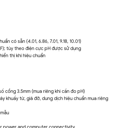
ẩn có sẵn (4.01, 6.86, 7.01, 9.18, 10.01)
 oF); tùy theo điện cực pH được sử dụng
iển thị khi hiệu chuẩn
 số cổng 3.5mm (mua riêng khi cần đo pH)
áy khuấy từ, giá đỡ, dung dịch hiệu chuẩn mua riêng
D mẫu
for power and computer connectivity