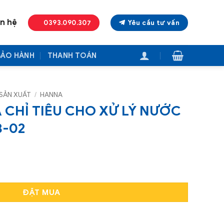
ên hệ
0393.090.307
Yêu cầu tư vấn
BẢO HÀNH
THANH TOÁN
SẢN XUẤT
/
HANNA
CHỈ TIÊU CHO XỬ LÝ NƯỚC
8-02
 XỬ LÝ NƯỚC HANNA HI83308-02 số lượng
ĐẶT MUA