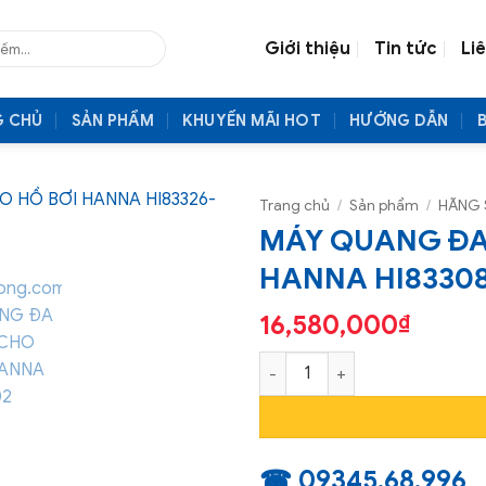
Giới thiệu
Tin tức
Li
G CHỦ
SẢN PHẨM
KHUYẾN MÃI HOT
HƯỚNG DẪN
Trang chủ
/
Sản phẩm
/
HÃNG 
MÁY QUANG ĐA 
HANNA HI8330
16,580,000
₫
MÁY QUANG ĐA CHỈ TIÊU CHO
☎ 09345.68.996