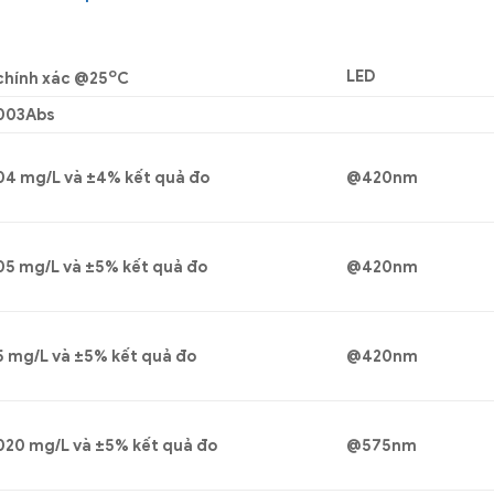
o
LED
chính xác @25
C
003Abs
04 mg/L và ±4% kết quả đo
@420nm
05 mg/L và ±5% kết quả đo
@420nm
5 mg/L và ±5% kết quả đo
@420nm
020 mg/L và ±5% kết quả đo
@575nm