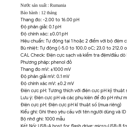
Nước sản xuất : Rumania
Bảo hành : 12 tháng
Thang đo: -2.00 to 16.00 pH
Độ phân giải: 0.1 pH
Độ chính xác: ±0.01 pH
Hiệu chuẩn: Tự động tại 1 hoặc 2 điểm với bộ đệm chu
Bù nhiệt: Tự động (-5.0 to 100.0 oC; 23.0 to 212.0
CAL Check: Điện cực sạch và kiểm tra đệm/đầu dò h
Phương pháp: phenol đỏ
Thang đo mV: ±1000 mV
Độ phân giải mV: 0.1 mV
Độ chính xác mV: ±0.2 mV
Điện cực pH: Tương thích với điện cực pH kỹ thuật
Lưu ý: Điện cực pH và các phụ kiện để đo pH như m
Điện cực pH: Điện cực pH kĩ thuật số (mua riêng)
Kiểu ghi: Ghi theo yêu cầu với tên người dùng và I
Bộ nhớ ghi: 1000 mẫu
Kết Nối: USB-A host for flash drive; micro-USB-B 