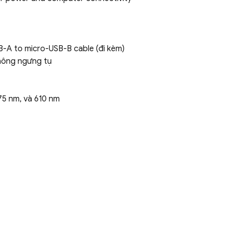
-A to micro-USB-B cable (đi kèm)
không ngưng tụ
75 nm, và 610 nm