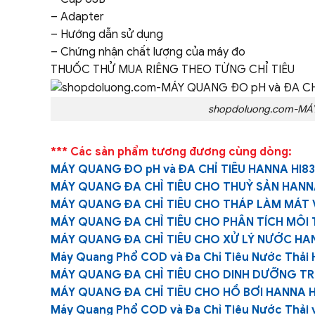
– Adapter
– Hướng dẫn sử dụng
– Chứng nhận chất lượng của máy đo
THUỐC THỬ MUA RIÊNG THEO TỪNG CHỈ TIÊU
shopdoluong.com-MÁY
*** Các sản phẩm tương đương cùng dòng:
MÁY QUANG ĐO pH và ĐA CHỈ TIÊU HANNA HI8
MÁY QUANG ĐA CHỈ TIÊU CHO THUỶ SẢN HANN
MÁY QUANG ĐA CHỈ TIÊU CHO THÁP LÀM MÁT V
MÁY QUANG ĐA CHỈ TIÊU CHO PHÂN TÍCH MÔI
MÁY QUANG ĐA CHỈ TIÊU CHO XỬ LÝ NƯỚC HA
Máy Quang Phổ COD và Đa Chỉ Tiêu Nước Thải
MÁY QUANG ĐA CHỈ TIÊU CHO DINH DƯỠNG TR
MÁY QUANG ĐA CHỈ TIÊU CHO HỒ BƠI HANNA H
Máy Quang Phổ COD và Đa Chỉ Tiêu Nước Thải