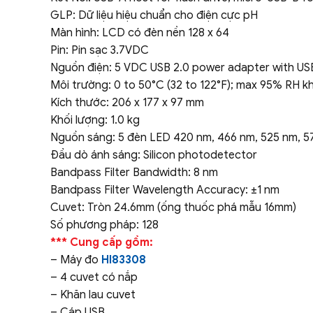
GLP: Dữ liệu hiệu chuẩn cho điện cực pH
Màn hình: LCD có đèn nền 128 x 64
Pin: Pin sạc 3.7VDC
Nguồn điện: 5 VDC USB 2.0 power adapter with USB
Môi trường: 0 to 50°C (32 to 122°F); max 95% RH 
Kích thước: 206 x 177 x 97 mm
Khối lượng: 1.0 kg
Nguồn sáng: 5 đèn LED 420 nm, 466 nm, 525 nm, 5
Đầu dò ánh sáng: Silicon photodetector
Bandpass Filter Bandwidth: 8 nm
Bandpass Filter Wavelength Accuracy: ±1 nm
Cuvet: Tròn 24.6mm (ống thuốc phá mẫu 16mm)
Số phương pháp: 128
*** Cung cấp gồm:
– Máy đo
HI83308
– 4 cuvet có nắp
– Khăn lau cuvet
– Cáp USB