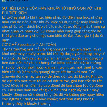
SỰ TIỆN DỤNG CỦA MÁY KHUẤY TỪ NHỎ GỌN VỚI CHI
PHÍ TIẾT KIỆM
Lý tưởng nhất là khi thực hiện phép đo điện hóa học, những
mẫu cần đo nên được khuấy. Việc sử dụng một máy khuấy từ
cho phép trộn thích hợp và các mẫu được đồng nhất trong sự
nhất quán và nhiệt độ. Sự khuấy mẫu cũng giúp tăng tốc độ
thời gian đáp ứng cho một cảm biến để đạt được giá trị đo ổn
định.
CƠ CHẾ Speedsafe ™ AN TOÀN
Thông thường một mẫu trong phòng thí nghiệm được lấy ra
khỏi một máy khuấy trước khi tốc độ được giảm đúng, máy sẽ
tăng tốc độ hơn và điều này làm ảnh hưởng đến các động cơ
bên dân đến máy bị hư hỏng. Để kiểm soát tốc độ từ những
thay đổi về độ nhớt hoặc khi giảm trọng tải, một thiết bị cảm
biến tốc độ (cảm biến quang) được kết hợp với một FVC
(chuyển đổi điện áp tần số) để theo dõi tốc độ khuấy. Khi tốc
độ đạt đến một mức tối đa cài đặt trước, giới hạn tốc độ tắt
VCO (điều khiển điện áp dao động) để làm chậm tốc độ động
cơ. Điều này đảm bảo rằng khi mẫu đột ngột lấy ra từ máy
khuấy, động cơ sẽ không tăng tốc độ và không gây nguy hiểm
cho người sử dụng và máy khuấy; một tính năng không
thường thấy ở khuấy thường.