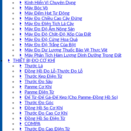
Kính Hiển Vi Chuyên Dụng
Máy Bóc Vỏ
Máy Đếm Hạt Tự Động
Máy Đo Chiều Cao Cây Đứng
Máy Đo Điện Tích Lá Cây
Máy Đo Độ Ẩm Nông Sản
Máy Đo Độ Chặt-Độ Xốp Của Đất
Máy Đo Độ Cứng Hoa Quả
Máy Đo Độ Trắng Của Bột
Máy Đo Dư Lượng Thuốc Bảo Vệ Thực Vật
Máy Phân Tích Hàm Lượng Dinh Dưỡng Trong Đất
THIẾT BỊ ĐO CƠ KHÍ
Thước Lá
Đồng Hồ Đo Lỗ-Thước Đo Lỗ
Thước Kẹp Điện Tử
Thước Đo Sâu
Panme Cơ Khí
Panme Điện Tử
Đế Từ-Đế Gá-Đế Kẹp (Cho Panme-Đồng Hồ So)
Thước Đo Góc
Đồng Hồ So Cơ Khí
Thước Đo Cao Cơ Khí
Đồng Hồ So Điện Tử
COMPA
Thước Đo Cao Điện Tử