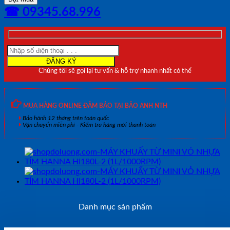
TỪ
☎ 09345.68.996
MINI
VỎ
NHỰA
VÀNG
HANNA
HI180A-
Chúng tôi sẽ gọi lại tư vấn & hỗ trợ nhanh nhất có thể
2
(1L/1000RPM)
số
lượng
MUA HÀNG ONLINE ĐẢM BẢO TẠI BẢO ANH NTH
Bảo hành 12 tháng trên toàn quốc
Vận chuyển miễn phí - Kiểm tra hàng mới thanh toán
Danh mục sản phẩm