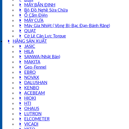
MÁY BẮN ĐINH
Bộ Đồ Nghề Sửa Chữa
Ổ Cắm Điện
MÁY CƯA
Máy Gia Nhiệt ( Vòng Bi-Bạc Đạn-Bánh Răng)
QUẠT
Cờ Lê Cân Lực Torque
HÃNG SẢN XUẤT
JASIC
HILA
SANWA (Nhật Bản)
MAKITA
Geo-Fennel
EBRO
NOVAX
DALUSHAN
KENBO
ACEBEAM
HIOKI
HTI
OHAUS
LUTRON
ELCOMETER
VICADI