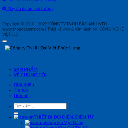
Máy đo độ ồn môi trường
Copyright © 2010 - 2022
CÔNG TY TNHH BẢO ANH NTH -
www.shopdoluong.com
| Thiết kế web & Vận hành bởi CÔNG NGHỆ
VIỆT JSC
SẢN PHẨM
VỀ CHÚNG TÔI
Giới thiệu
Tin tức
Liên hệ
Tìm
kiếm:
THIẾT BỊ ĐO ĐIỆN, ĐIỆN TỬ
Đồng Hồ Vạn Năng
Ampe Kìm Chỉ Thị Số