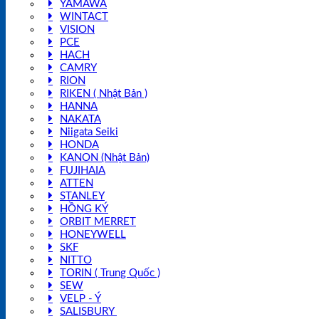
YAMAWA
WINTACT
VISION
PCE
HACH
CAMRY
RION
RIKEN ( Nhật Bản )
HANNA
NAKATA
Niigata Seiki
HONDA
KANON (Nhật Bản)
FUJIHAIA
ATTEN
STANLEY
HỒNG KÝ
ORBIT MERRET
HONEYWELL
SKF
NITTO
TORIN ( Trung Quốc )
SEW
VELP - Ý
SALISBURY