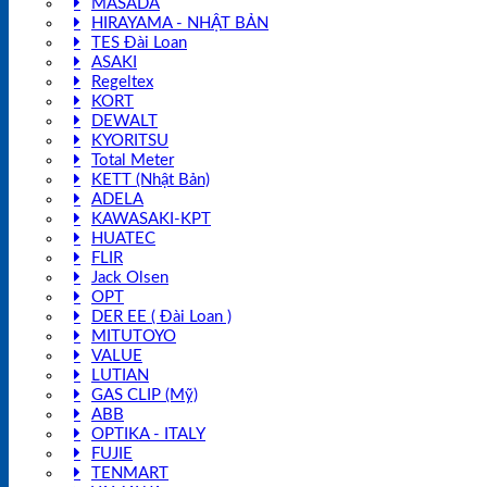
MASADA
HIRAYAMA - NHẬT BẢN
TES Đài Loan
ASAKI
Regeltex
KORT
DEWALT
KYORITSU
Total Meter
KETT (Nhật Bản)
ADELA
KAWASAKI-KPT
HUATEC
FLIR
Jack Olsen
OPT
DER EE ( Đài Loan )
MITUTOYO
VALUE
LUTIAN
GAS CLIP (Mỹ)
ABB
OPTIKA - ITALY
FUJIE
TENMART