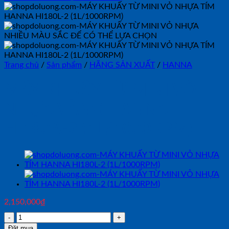
Trang chủ
/
Sản phẩm
/
HÃNG SẢN XUẤT
/
HANNA
MÁY KHUẤY TỪ MINI VỎ
NHỰA VÀNG HANNA
HI180A-2 (1L/1000RPM)
2,150,000
₫
MÁY
KHUẤY
Đặt mua