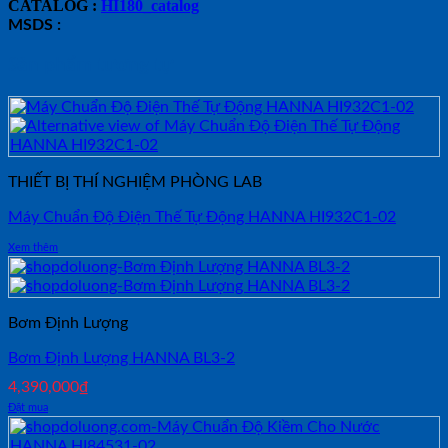
CATALOG :
HI180_catalog
MSDS :
Sản phẩm tương tự
THIẾT BỊ THÍ NGHIỆM PHÒNG LAB
Máy Chuẩn Độ Điện Thế Tự Động HANNA HI932C1-02
Xem thêm
Bơm Định Lượng
Bơm Định Lượng HANNA BL3-2
4,390,000
₫
Đặt mua