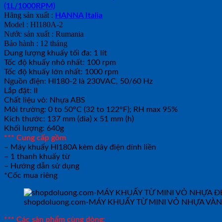
(1L/1000RPM)
Hãng sản xuất :
HANNA Italia
Model : HI180A-2
Nước sản xuất : Rumania
Bảo hành : 12 tháng
Dung lượng khuấy tối đa: 1 lít
Tốc độ khuấy nhỏ nhất: 100 rpm
Tốc độ khuấy lớn nhất: 1000 rpm
Nguồn điện: HI180-2 là 230VAC, 50/60 Hz
Lắp đặt: II
Chất liệu vỏ: Nhựa ABS
Môi trường: 0 to 50°C (32 to 122°F); RH max 95%
Kích thước: 137 mm (dia) x 51 mm (h)
Khối lượng: 640g
*** Cung cấp gồm
– Máy khuấy HI180A kèm dây điện dính liền
– 1 thanh khuấy từ
– Hướng dẫn sử dụng
*Cốc mua riêng
shopdoluong.com-MÁY KHUẤY TỪ MINI VỎ NHỰA VÀN
*** Các sản phẩm cùng dòng: