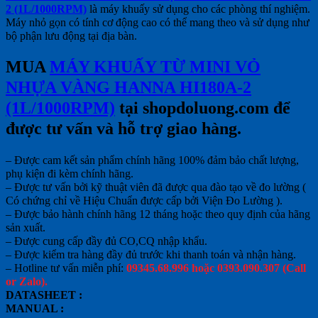
2 (1L/1000RPM)
là máy khuấy sử dụng cho các phòng thí nghiệm.
Máy nhỏ gọn có tính cơ động cao có thể mang theo và sử dụng như
bộ phận lưu động tại địa bàn.
MUA
MÁY KHUẤY TỪ MINI VỎ
NHỰA VÀNG HANNA HI180A-2
(1L/1000RPM)
tại shopdoluong.com để
được tư vấn và hỗ trợ giao hàng.
– Được cam kết sản phẩm chính hãng 100% đảm bảo chất lượng,
phụ kiện đi kèm chính hãng.
– Được tư vấn bởi kỹ thuật viên đã được qua đào tạo về đo lường (
Có chứng chỉ về Hiệu Chuẩn được cấp bởi Viện Đo Lường ).
– Được bảo hành chính hãng 12 tháng hoặc theo quy định của hãng
sản xuất.
– Được cung cấp đầy đủ CO,CQ nhập khẩu.
– Được kiểm tra hàng đầy đủ trước khi thanh toán và nhận hàng.
– Hotline tư vấn miễn phí:
09345.68.996 hoặc 0393.090.307 (Call
or Zalo).
DATASHEET :
MANUAL :