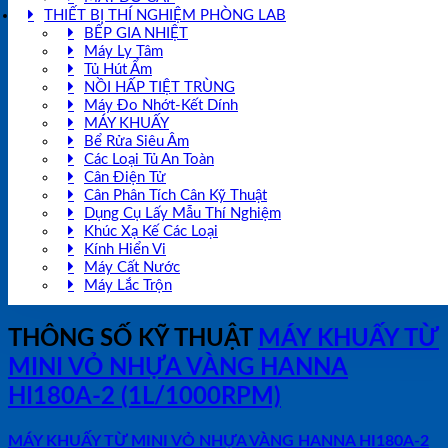
THIẾT BỊ THÍ NGHIỆM PHÒNG LAB
BẾP GIA NHIỆT
Máy Ly Tâm
Tủ Hút Ẩm
NỒI HẤP TIỆT TRÙNG
Máy Đo Nhớt-Kết Dính
MÁY KHUẤY
Bể Rửa Siêu Âm
Các Loại Tủ An Toàn
Cân Điện Tử
Cân Phân Tích Cân Kỹ Thuật
Dụng Cụ Lấy Mẫu Thí Nghiệm
Khúc Xạ Kế Các Loại
Kính Hiển Vi
Máy Cất Nước
Máy Lắc Trộn
THÔNG SỐ KỸ THUẬT
MÁY KHUẤY TỪ
MINI VỎ NHỰA VÀNG HANNA
HI180A-2 (1L/1000RPM)
MÁY KHUẤY TỪ MINI VỎ NHỰA VÀNG HANNA HI180A-2