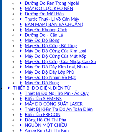
Dưỡng Đo Ren Trong Ngoài
MÁY ĐO LỰC KÉO NÉN
Dưỡng Đo Mối Hàn
Thước Thuỷ- Li Vô Cân Máy
BÀN MAP ( BÀN RÀ CHUẨN )
Máy Đo Khoảng Cách
Dưỡng Đo - Căn Lá
Máy Đo Độ Bóng
Máy Đo Độ Cứng Bê Tông
Máy Đo Độ Cứng Của Kim Loại
Máy Đo Độ Cứng Của Mút Xốp
Máy Đo Độ Cứng Của Nhựa, Cao Su
Máy Đo Độ Dày Kim Loại, Nhựa
Máy Đo Độ Dày Lớp Phủ
Máy Đo Độ Nhám Bề Mặt
Máy Đo Độ Rung
THIẾT BỊ ĐO ĐIỆN, ĐIỆN TỬ
Thiết Bị Đo Nội Trở Pin - Ắc Quy
Biến Tần SIEMENS
MÁY ĐO CÔNG SUẤT LASER
Thiết Bị Kiểm Tra Độ An Toàn Điện
Biến Tần FRECON
Đồng Hồ Chỉ Thị Pha
NGUỒN MỘT CHIỀU
Ampe Kìm Chỉ Thị Kim