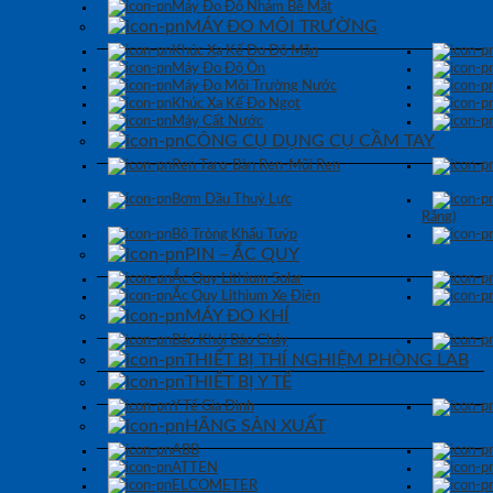
Máy Đo Độ Nhám Bề Mặt
MÁY ĐO MÔI TRƯỜNG
Khúc Xạ Kế Đo Độ Mặn
Máy Đo Độ Ồn
Máy Đo Môi Trường Nước
Khúc Xạ Kế Đo Ngọt
Máy Cất Nước
CÔNG CỤ DỤNG CỤ CẦM TAY
Ren Taro-Bàn Ren-Mũi Ren
Bơm Dầu Thuỷ Lực
Răng)
Bộ Tròng Khẩu Tuýp
PIN – ẮC QUY
Ắc Quy Lithium Solar
Ắc Quy Lithium Xe Điện
MÁY ĐO KHÍ
Báo Khói Báo Cháy
THIẾT BỊ THÍ NGHIỆM PHÒNG LAB
THIẾT BỊ Y TẾ
Y Tế Gia Đình
HÃNG SẢN XUẤT
ABB
ATTEN
ELCOMETER