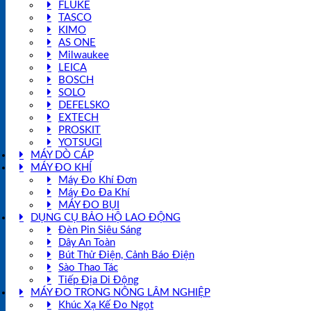
FLUKE
TASCO
KIMO
AS ONE
Milwaukee
LEICA
BOSCH
SOLO
DEFELSKO
EXTECH
PROSKIT
YOTSUGI
MÁY DÒ CÁP
MÁY ĐO KHÍ
Máy Đo Khí Đơn
Máy Đo Đa Khí
MÁY ĐO BỤI
DỤNG CỤ BẢO HỘ LAO ĐỘNG
Đèn Pin Siêu Sáng
Dây An Toàn
Bút Thử Điện, Cảnh Báo Điện
Sào Thao Tác
Tiếp Địa Di Động
MÁY ĐO TRONG NÔNG LÂM NGHIỆP
Khúc Xạ Kế Đo Ngọt