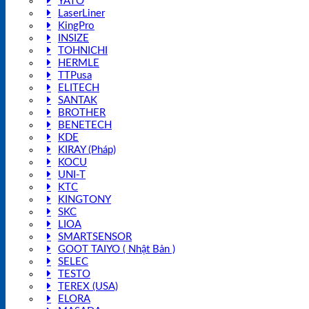
YATO
LaserLiner
KingPro
INSIZE
TOHNICHI
HERMLE
TTPusa
ELITECH
SANTAK
BROTHER
BENETECH
KDE
KIRAY (Pháp)
KOCU
UNI-T
KTC
KINGTONY
SKC
LIOA
SMARTSENSOR
GOOT TAIYO ( Nhật Bản )
SELEC
TESTO
TEREX (USA)
ELORA