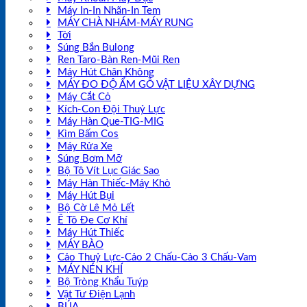
Máy In-In Nhãn-In Tem
MÁY CHÀ NHÁM-MÁY RUNG
Tời
Súng Bắn Bulong
Ren Taro-Bàn Ren-Mũi Ren
Máy Hút Chân Không
MÁY ĐO ĐỘ ẨM GỖ VẬT LIỆU XÂY DỰNG
Máy Cắt Cỏ
Kích-Con Đội Thuỷ Lực
Máy Hàn Que-TIG-MIG
Kìm Bấm Cos
Máy Rửa Xe
Súng Bơm Mỡ
Bộ Tô Vít Lục Giác Sao
Máy Hàn Thiếc-Máy Khò
Máy Hút Bụi
Bộ Cờ Lê Mỏ Lết
Ê Tô Đe Cơ Khí
Máy Hút Thiếc
MÁY BÀO
Cảo Thuỷ Lực-Cảo 2 Chấu-Cảo 3 Chấu-Vam
MÁY NÉN KHÍ
Bộ Tròng Khẩu Tuýp
Vật Tư Điện Lạnh
BÚA