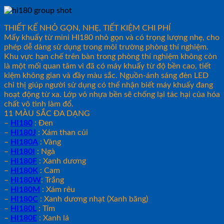
THIẾT KẾ NHỎ GỌN, NHẸ, TIẾT KIỆM CHI PHÍ
Mấy khuấy từ mini HI180 nhỏ gọn và có trọng lượng nhẹ, cho
phép dễ dàng sử dụng trong môi trường phòng thí nghiệm.
Khu vực hạn chế trên bàn trong phòng thí nghiệm không còn
là một mối quan tâm vì đã có máy khuấy từ độ bền cao, tiết
kiệm không gian và đầy màu sắc. Nguồn-ánh sáng đèn LED
chỉ thị giúp người sử dụng có thể nhận biết máy khuấy đang
hoạt động từ xa. Lớp vỏ nhựa bền sẽ chống lại tác hại của hóa
chất vô tình làm đổ.
11 MÀU SẮC ĐA DẠNG
–
HI180
: Đen
–
HI180J
: Xám than củi
–
HI180A
: Vàng
–
HI180I
: Ngà
–
HI180F
: Xanh dương
–
HI180K
: Cam
–
HI180W
: Trắng
–
HI180M
: Xám rêu
–
HI180C
: Xanh dương nhạt (Xanh băng)
–
HI180L
: Tím
–
HI180E
: Xanh lá