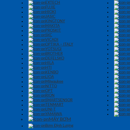
EXTECH
FUJIE
HIOKI
JASIC
KINGTONY
MAKITA
PROSKIT
SKC
VICADI
OPTIKA – ITALY
YOTSUGI
BROTHER
DEFELSKO
HILA
HTI
KENBO
LIOA
Milwaukee
NITTO
OPT
RION
SMARTSENSOR
TENMART
UNI-T
YAMAWA
MÁY BƠM
Bơm Định Lượng