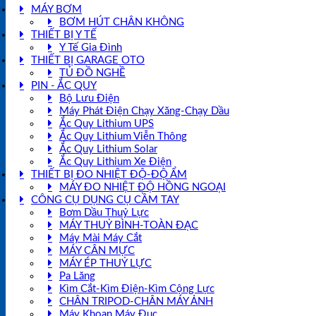
MÁY BƠM
BƠM HÚT CHÂN KHÔNG
THIẾT BỊ Y TẾ
Y Tế Gia Đình
THIẾT BỊ GARAGE OTO
TỦ ĐỒ NGHỀ
PIN - ẮC QUY
Bộ Lưu Điện
Máy Phát Điện Chạy Xăng-Chạy Dầu
Ắc Quy Lithium UPS
Ắc Quy Lithium Viễn Thông
Ắc Quy Lithium Solar
Ắc Quy Lithium Xe Điện
THIẾT BỊ ĐO NHIỆT ĐỘ-ĐỘ ẨM
MÁY ĐO NHIỆT ĐỘ HỒNG NGOẠI
CÔNG CỤ DỤNG CỤ CẦM TAY
Bơm Dầu Thuỷ Lực
MÁY THUỶ BÌNH-TOÀN ĐẠC
Máy Mài Máy Cắt
MÁY CÂN MỰC
MÁY ÉP THUỶ LỰC
Pa Lăng
Kìm Cắt-Kìm Điện-Kìm Cộng Lực
CHÂN TRIPOD-CHÂN MÁY ẢNH
Máy Khoan Máy Đục