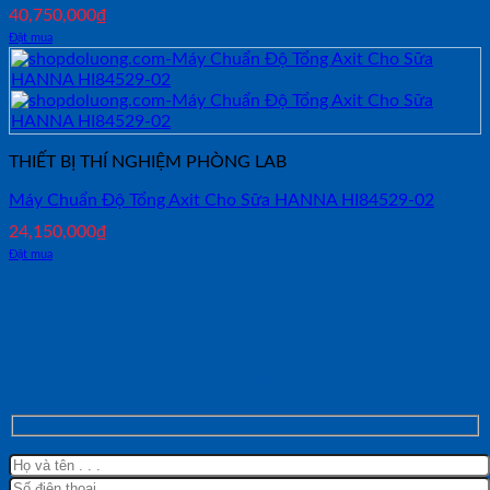
40,750,000
₫
Đặt mua
THIẾT BỊ THÍ NGHIỆM PHÒNG LAB
Máy Chuẩn Độ Tổng Axit Cho Sữa HANNA HI84529-02
24,150,000
₫
Đặt mua
NHẬN TƯ VẤN NHANH TỪ SHOP ĐO
LƯỜNG