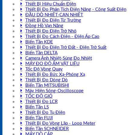
Thiết Bị Hiệu Chuẩn Điện
Thiết Bị Đo Phân Tích Điện Năng - Công Suất Điện
ĐẦU DÒ NHIỆT-CAN NHIỆT
Thiết Bị Đo Điện Từ Trường
Đồng Hồ Vạn Năng
Thiết Bị Đo Điện Trở Nhỏ
Thiết Bị Đo Cách Điện - Điện Áp Cao
Biến Tần KDE
Thiết Bị Đo Điện Trở Đất - Điện Trở Suất
Biến Tần DELTA
Camera Ảnh Nhiệt-Súng Đo Nhiệt
MÁY ĐO ĐỘ ẨM VẬT LIỆU
Tốc Độ Vòng Quay
Thiết Bị Đo Bức Xạ-Phóng Xạ
Thiết Bị Đo Dòng Dò
Biến Tần MITSUBISHI
Máy Hiện Sóng-Oscilloscope
TỐC ĐỘ GIÓ
Thiết Bị Đo LCR
Biến Tần LS
Thiết Bị Đo Tụ Điện
Biến Tần FUJI
Thiết Bị Đo Vòng Lặp - Loop Meter
Biến Tần SCHNEIDER
MÁY DÒ CÁP