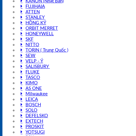
KANON (Nhật Bản)
FUJIHAIA
ATTEN
STANLEY
HỒNG KÝ
ORBIT MERRET
HONEYWELL
SKF
NITTO
TORIN ( Trung Quốc )
SEW
VELP - Ý
SALISBURY
FLUKE
TASCO
KIMO
AS ONE
Milwaukee
LEICA
BOSCH
SOLO
DEFELSKO
EXTECH
PROSKIT
YOTSUGI