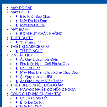
MÁY DÒ CÁP
MÁY ĐO KHÍ
Báo Khói Báo Cháy
Máy Đo Khí Đơn
Máy Đo Đa Khí
MÁY BƠM
BƠM HÚT CHÂN KHÔNG
THIẾT BỊ Y TẾ
Y Tế Gia Đình
THIẾT BỊ GARAGE OTO
TỦ ĐỒ NGHỀ
PIN - ẮC QUY
Ắc Quy Lithium Xe Điện
Phụ Kiện Nạp - Cell Pin Ắc Quy
Bộ Lưu Điện
Máy Phát Điện Chạy Xăng-Chạy Dầu
Ắc Quy Lithium UPS
Ắc Quy Lithium Viễn Thông
THIẾT BỊ ĐO NHIỆT ĐỘ-ĐỘ ẨM
MÁY ĐO NHIỆT ĐỘ HỒNG NGOẠI
CÔNG CỤ DỤNG CỤ CẦM TAY
Bộ Cờ Lê Mỏ Lết
Ê Tô Đe Cơ Khí
Máy Hút Thiếc