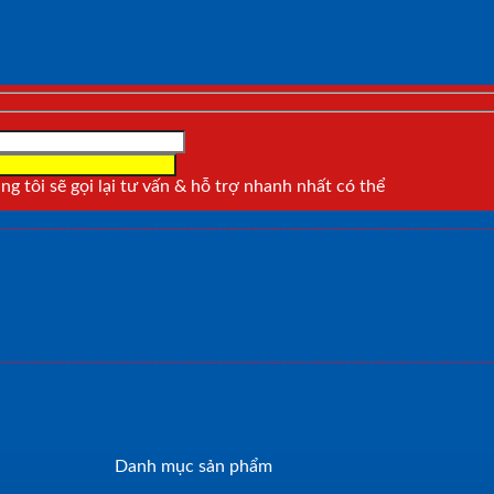
g tôi sẽ gọi lại tư vấn & hỗ trợ nhanh nhất có thể
Danh mục sản phẩm