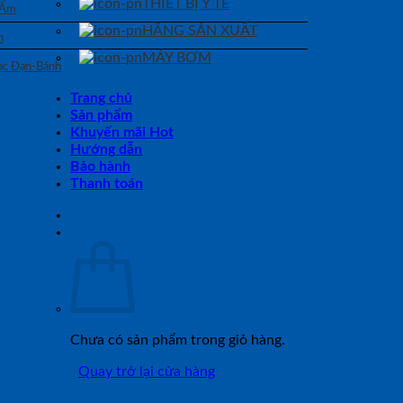
THIẾT BỊ Y TẾ
 Ẩm
HÃNG SẢN XUẤT
n
MÁY BƠM
Bạc Đạn-Bánh
Trang chủ
Sản phẩm
Khuyến mãi Hot
Hướng dẫn
Bảo hành
Thanh toán
Chưa có sản phẩm trong giỏ hàng.
Quay trở lại cửa hàng