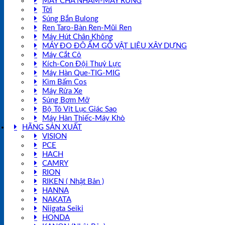
MÁY CHÀ NHÁM-MÁY RUNG
Tời
Súng Bắn Bulong
Ren Taro-Bàn Ren-Mũi Ren
Máy Hút Chân Không
MÁY ĐO ĐỘ ẨM GỖ VẬT LIỆU XÂY DỰNG
Máy Cắt Cỏ
Kích-Con Đội Thuỷ Lực
Máy Hàn Que-TIG-MIG
Kìm Bấm Cos
Máy Rửa Xe
Súng Bơm Mỡ
Bộ Tô Vít Lục Giác Sao
Máy Hàn Thiếc-Máy Khò
HÃNG SẢN XUẤT
VISION
PCE
HACH
CAMRY
RION
RIKEN ( Nhật Bản )
HANNA
NAKATA
Niigata Seiki
HONDA