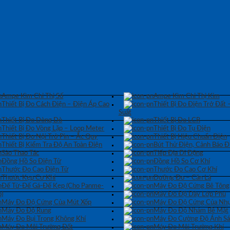
Ampe Kìm Chỉ Thị Số
Ampe Kìm Chỉ Thị Kim
Thiết Bị Đo Cách Điện – Điện Áp Cao
Thiết Bị Đo Điện Trở Đất 
Suất
Thiết Bị Đo Dòng Dò
Thiết Bị Đo LCR
Thiết Bị Đo Vòng Lặp – Loop Meter
Thiết Bị Đo Tụ Điện
Thiết Bị Đo Nội Trở Pin – Ắc Quy
Thiết Bị Hiệu Chuẩn Điện
Thiết Bị Kiểm Tra Độ An Toàn Điện
Bút Thử Điện, Cảnh Báo Đ
Sào Thao Tác
Tiếp Địa Di Động
Đồng Hồ So Điện Tử
Đồng Hồ So Cơ Khí
Thước Đo Cao Điện Tử
Thước Đo Cao Cơ Khí
Thước Kẹp Cơ Khí
Dưỡng Đo – Căn Lá
Đế Từ-Đế Gá-Đế Kẹp (Cho Panme-
Máy Đo Độ Cứng Bê Tông
)
Máy Đo Độ Dày Lớp Phủ
Máy Đo Độ Cứng Của Mút Xốp
Máy Đo Độ Cứng Của Nhự
Máy Đo Độ Rung
Máy Đo Độ Nhám Bề Mặt
Máy Đo Bụi Trong Không Khí
Máy Đo Cường Độ Ánh S
Máy Đo Môi Trường Đất
Máy Đo Môi Trường Khí