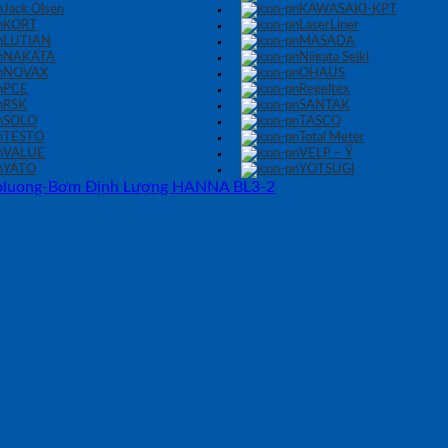
Jack Olsen
KAWASAKI-KPT
KORT
LaserLiner
LUTIAN
MASADA
NAKATA
Niigata Seiki
NOVAX
OHAUS
PCE
Regeltex
RSK
SANTAK
SOLO
TASCO
TESTO
Total Meter
VALUE
VELP – Ý
YATO
YOTSUGI
-2