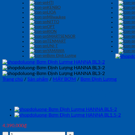
HTI
KENBO
LIOA
Milwaukee
NITTO
OPT
RION
SMARTSENSOR
TENMART
UNI-T
YAMAWA
Bơm Định Lượng
Trang chủ
/
Sản phẩm
/
MÁY BƠM
/
Bơm Định Lượng
Bơm Định Lượng HANNA BL3
4,390,000
₫
Bơm