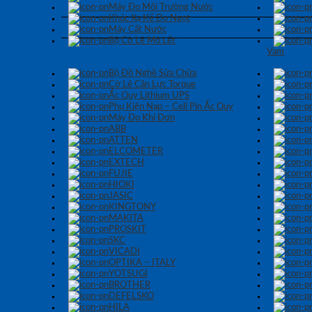
Máy Đo Môi Trường Nước
Khúc Xạ Kế Đo Ngọt
Máy Cất Nước
Bộ Cờ Lê Mỏ Lết
Vam
Bộ Đồ Nghề Sửa Chữa
Cờ Lê Cân Lực Torque
Ắc Quy Lithium UPS
Phụ Kiện Nạp – Cell Pin Ắc Quy
Máy Đo Khí Đơn
ABB
ATTEN
ELCOMETER
EXTECH
FUJIE
HIOKI
JASIC
KINGTONY
MAKITA
PROSKIT
SKC
VICADI
OPTIKA – ITALY
YOTSUGI
BROTHER
DEFELSKO
HILA