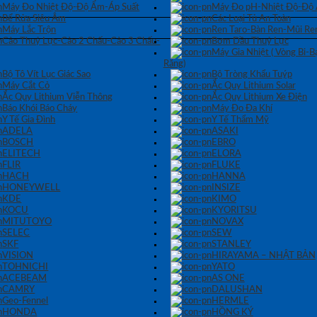
Máy Đo Nhiệt Độ-Độ Ẩm-Áp Suất
Máy Đo pH-Nhiệt Độ-Độ
Bể Rửa Siêu Âm
Các Loại Tủ An Toàn
Máy Lắc Trộn
Ren Taro-Bàn Ren-Mũi Re
Cảo Thuỷ Lực-Cảo 2 Chấu-Cảo 3 Chấu-
Bơm Dầu Thuỷ Lực
Máy Gia Nhiệt ( Vòng Bi-
Răng)
Bộ Tô Vít Lục Giác Sao
Bộ Tròng Khẩu Tuýp
Máy Cắt Cỏ
Ắc Quy Lithium Solar
Ắc Quy Lithium Viễn Thông
Ắc Quy Lithium Xe Điện
Báo Khói Báo Cháy
Máy Đo Đa Khí
Y Tế Gia Đình
Y Tế Thẩm Mỹ
ADELA
ASAKI
BOSCH
EBRO
ELITECH
ELORA
FLIR
FLUKE
HACH
HANNA
HONEYWELL
INSIZE
KDE
KIMO
KOCU
KYORITSU
MITUTOYO
NOVAX
SELEC
SEW
SKF
STANLEY
VISION
HIRAYAMA – NHẬT BẢN
TOHNICHI
YATO
ACEBEAM
AS ONE
CAMRY
DALUSHAN
Geo-Fennel
HERMLE
HONDA
HỒNG KÝ