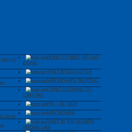
DỤNG CỤ BẢO HỘ LAO
– Điện Trở
ĐỘNG
THIẾT BỊ ĐO CƠ KHÍ
MÁY ĐO MÔI TRƯỜNG
iện
CÔNG CỤ DỤNG CỤ
CẦM TAY
PIN – ẮC QUY
MÁY ĐO KHÍ
a, Cao Su
THIẾT BỊ THÍ NGHIỆM
áng
PHÒNG LAB