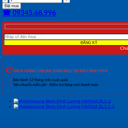
Định
Đặt mua
Lượng
☎ 09345.68.996
HANNA
BL3-
2
số
lượng
Chún
MUA HÀNG ONLINE ĐẢM BẢO TẠI BẢO ANH NTH
Bảo hành 12 tháng trên toàn quốc
Vận chuyển miễn phí - Kiểm tra hàng mới thanh toán