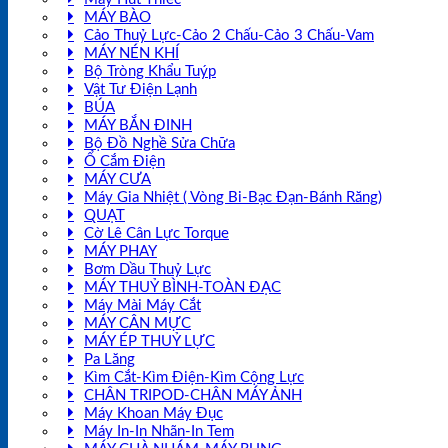
MÁY BÀO
Cảo Thuỷ Lực-Cảo 2 Chấu-Cảo 3 Chấu-Vam
MÁY NÉN KHÍ
Bộ Tròng Khẩu Tuýp
Vật Tư Điện Lạnh
BÚA
MÁY BẮN ĐINH
Bộ Đồ Nghề Sửa Chữa
Ổ Cắm Điện
MÁY CƯA
Máy Gia Nhiệt ( Vòng Bi-Bạc Đạn-Bánh Răng)
QUẠT
Cờ Lê Cân Lực Torque
MÁY PHAY
Bơm Dầu Thuỷ Lực
MÁY THUỶ BÌNH-TOÀN ĐẠC
Máy Mài Máy Cắt
MÁY CÂN MỰC
MÁY ÉP THUỶ LỰC
Pa Lăng
Kìm Cắt-Kìm Điện-Kìm Cộng Lực
CHÂN TRIPOD-CHÂN MÁY ẢNH
Máy Khoan Máy Đục
Máy In-In Nhãn-In Tem