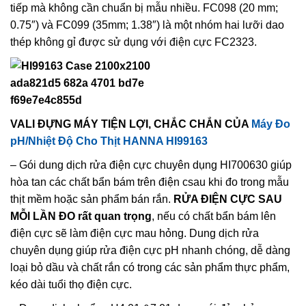
tiếp mà không cần chuẩn bị mẫu nhiều. FC098 (20 mm;
0.75″) và FC099 (35mm; 1.38″) là một nhóm hai lưỡi dao
thép không gỉ được sử dụng với điện cực FC2323.
VALI ĐỰNG MÁY TIỆN LỢI, CHẮC CHẮN CỦA
Máy Đo
pH/Nhiệt Độ Cho Thịt HANNA HI99163
– Gói dung dịch rửa điện cực chuyên dụng HI700630 giúp
hòa tan các chất bẩn bám trên điện csau khi đo trong mẫu
thịt mềm hoặc sản phẩm bán rắn.
RỬA ĐIỆN CỰC SAU
MỖI LẦN ĐO rất quan trọng
, nếu có chất bẩn bám lên
điện cực sẽ làm điện cực mau hỏng. Dung dịch rửa
chuyên dụng giúp rửa điện cực pH nhanh chóng, dễ dàng
loại bỏ dầu và chất rắn có trong các sản phẩm thực phẩm,
kéo dài tuổi thọ điện cực.