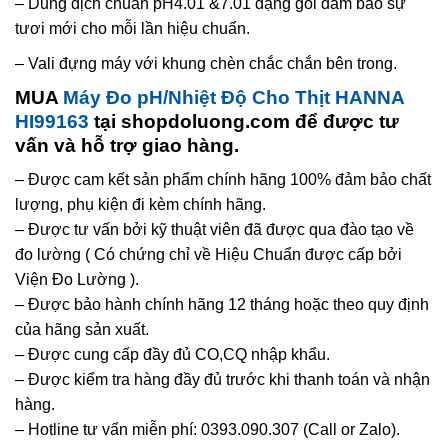
– Dung dịch chuẩn pH4.01 &7.01 dạng gói đảm bảo sự
tươi mới cho mỗi lần hiệu chuẩn.
– Vali đựng máy với khung chèn chắc chắn bên trong.
MUA
Máy Đo pH/Nhiệt Độ Cho Thịt HANNA
HI99163
tại shopdoluong.com để được tư
vấn và hỗ trợ giao hàng.
– Được cam kết sản phẩm chính hãng 100% đảm bảo chất
lượng, phụ kiện đi kèm chính hãng.
– Được tư vấn bởi kỹ thuật viên đã được qua đào tạo về
đo lường ( Có chứng chỉ về Hiệu Chuẩn được cấp bởi
Viện Đo Lường ).
– Được bảo hành chính hãng 12 tháng hoặc theo quy định
của hãng sản xuất.
– Được cung cấp đầy đủ CO,CQ nhập khẩu.
– Được kiểm tra hàng đầy đủ trước khi thanh toán và nhận
hàng.
– Hotline tư vấn miễn phí: 0393.090.307 (Call or Zalo).