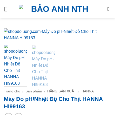
Bỏ
qua
nội
dung
Trang chủ
/
Sản phẩm
/
HÃNG SẢN XUẤT
/
HANNA
Máy Đo pH/Nhiệt Độ Cho Thịt HANNA
HI99163