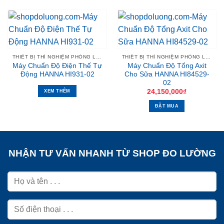
THIẾT BỊ THÍ NGHIỆM PHÒNG LAB
THIẾT BỊ THÍ NGHIỆM PHÒNG LAB
Máy Chuẩn Độ Điện Thế Tự
Máy Chuẩn Độ Tổng Axit
Động HANNA HI931-02
Cho Sữa HANNA HI84529-
02
24,150,000
₫
XEM THÊM
ĐẶT MUA
NHẬN TƯ VẤN NHANH TỪ SHOP ĐO LƯỜNG