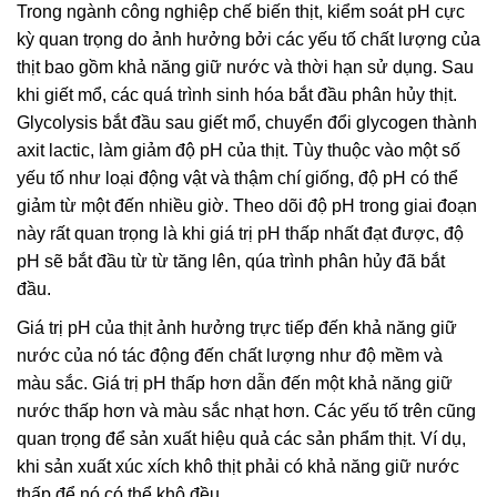
Trong ngành công nghiệp chế biến thịt, kiểm soát pH cực
kỳ quan trọng do ảnh hưởng bởi các yếu tố chất lượng của
thịt bao gồm khả năng giữ nước và thời hạn sử dụng. Sau
khi giết mổ, các quá trình sinh hóa bắt đầu phân hủy thịt.
Glycolysis bắt đầu sau giết mổ, chuyển đổi glycogen thành
axit lactic, làm giảm độ pH của thịt. Tùy thuộc vào một số
yếu tố như loại động vật và thậm chí giống, độ pH có thể
giảm từ ​​một đến nhiều giờ. Theo dõi độ pH trong giai đoạn
này rất quan trọng là khi giá trị pH thấp nhất đạt được, độ
pH sẽ bắt đầu từ từ tăng lên, qúa trình phân hủy đã bắt
đầu.
Giá trị pH của thịt ảnh hưởng trực tiếp đến khả năng giữ
nước của nó tác động đến chất lượng như độ mềm và
màu sắc. Giá trị pH thấp hơn dẫn đến một khả năng giữ
nước thấp hơn và màu sắc nhạt hơn. Các yếu tố trên cũng
quan trọng để sản xuất hiệu quả các sản phẩm thịt. Ví dụ,
khi sản xuất xúc xích khô thịt phải có khả năng giữ nước
thấp để nó có thể khô đều.