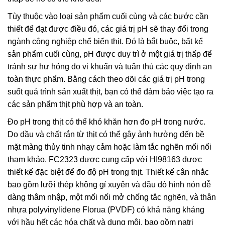
Tùy thuộc vào loại sản phẩm cuối cùng và các bước cần
thiết để đạt được điều đó, các giá trị pH sẽ thay đổi trong
ngành công nghiệp chế biến thịt. Đó là bắt buộc, bất kể
sản phẩm cuối cùng, pH được duy trì ở một giá trị thấp để
tránh sự hư hỏng do vi khuẩn và tuân thủ các quy định an
toàn thực phẩm. Bằng cách theo dõi các giá trị pH trong
suốt quá trình sản xuất thịt, bạn có thể đảm bảo việc tạo ra
các sản phẩm thịt phù hợp và an toàn.
Đo pH trong thịt có thể khó khăn hơn đo pH trong nước.
Do dầu và chất rắn từ thịt có thể gây ảnh hưởng đến bề
mặt màng thủy tinh nhạy cảm hoặc làm tắc nghẽn mối nối
tham khảo. FC2323 được cung cấp với HI98163 được
thiết kế đặc biệt để đo độ pH trong thịt. Thiết kế cân nhắc
bao gồm lưỡi thép không gỉ xuyên và đầu dò hình nón dễ
dàng thâm nhập, một mối nối mở chống tắc nghẽn, và thân
nhựa polyvinylidene Florua (PVDF) có khả năng kháng
với hầu hết các hóa chất và dung môi, bao gồm natri