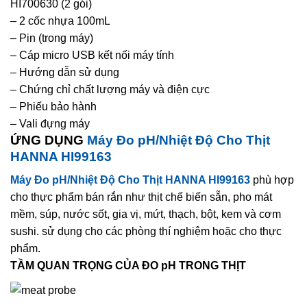
HI700630 (2 gói)
– 2 cốc nhựa 100mL
– Pin (trong máy)
– Cáp micro USB kết nối máy tính
– Hướng dẫn sử dụng
– Chứng chỉ chất lượng máy và điện cực
– Phiếu bảo hành
– Vali đựng máy
ỨNG DỤNG
Máy Đo pH/Nhiệt Độ Cho Thịt
HANNA HI99163
Máy Đo pH/Nhiệt Độ Cho Thịt HANNA HI99163
phù hợp
cho thực phẩm bán rắn như thịt chế biến sẵn, pho mát
mềm, súp, nước sốt, gia vị, mứt, thạch, bột, kem và cơm
sushi. sử dụng cho các phòng thí nghiệm hoặc cho thực
phẩm.
TẦM QUAN TRỌNG CỦA ĐO pH TRONG THỊT