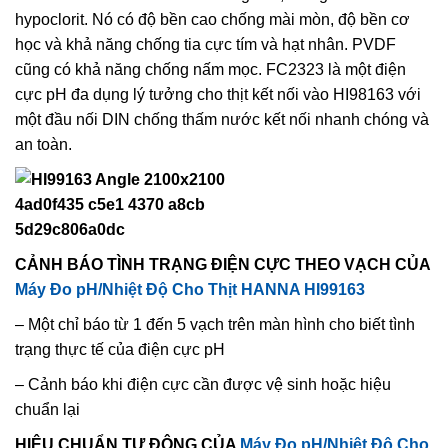
hypoclorit. Nó có độ bền cao chống mài mòn, độ bền cơ
học và khả năng chống tia cực tím và hạt nhân. PVDF
cũng có khả năng chống nấm mọc. FC2323 là một điện
cực pH đa dụng lý tưởng cho thịt kết nối vào HI98163 với
một đầu nối DIN chống thấm nước kết nối nhanh chóng và
an toàn.
CẢNH BÁO TÌNH TRẠNG ĐIỆN CỰC THEO VẠCH CỦA
Máy Đo pH/Nhiệt Độ Cho Thịt HANNA HI99163
– Một chỉ báo từ 1 đến 5 vạch trên màn hình cho biết tình
trạng thực tế của điện cực pH
– Cảnh báo khi điện cực cần được vệ sinh hoặc hiệu
chuẩn lại
HIỆU CHUẨN TỰ ĐỘNG CỦA
Máy Đo pH/Nhiệt Độ Cho