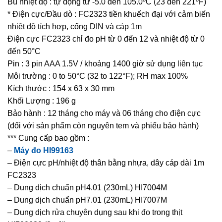
Bù nhiệt độ : tự động từ -5.0 đến 105.0ºC (23 đến 221ºF)
* Điện cực/Đầu dò : FC2323 tiền khuếch đại với cảm biến
nhiệt độ tích hợp, cổng DIN và cáp 1m
Điện cực FC2323 chỉ đo pH từ 0 đến 12 và nhiệt độ từ 0
đến 50°C
Pin : 3 pin AAA 1.5V / khoảng 1400 giờ sử dụng liên tục
Môi trường : 0 to 50°C (32 to 122°F); RH max 100%
Kích thước : 154 x 63 x 30 mm
Khối Lượng : 196 g
Bảo hành : 12 tháng cho máy và 06 tháng cho điện cực
(đối với sản phẩm còn nguyên tem và phiếu bảo hành)
*** Cung cấp bao gồm :
–
Máy đo HI99163
– Điện cực pH/nhiệt độ thân bằng nhựa, dây cáp dài 1m
FC2323
– Dung dịch chuẩn pH4.01 (230mL) HI7004M
– Dung dịch chuẩn pH7.01 (230mL) HI7007M
– Dung dịch rửa chuyên dụng sau khi đo trong thịt