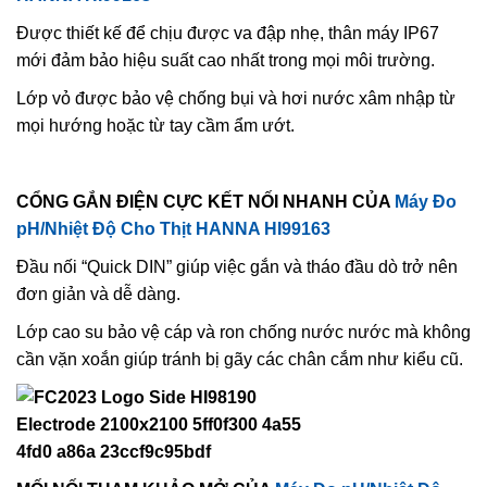
Được thiết kế để chịu được va đập nhẹ, thân máy IP67
mới đảm bảo hiệu suất cao nhất trong mọi môi trường.
Lớp vỏ được bảo vệ chống bụi và hơi nước xâm nhập từ
mọi hướng hoặc từ tay cầm ẩm ướt.
CỔNG GẮN ĐIỆN CỰC KẾT NỐI NHANH CỦA
Máy Đo
pH/Nhiệt Độ Cho Thịt HANNA HI99163
Đầu nối “Quick DIN” giúp việc gắn và tháo đầu dò trở nên
đơn giản và dễ dàng.
Lớp cao su bảo vệ cáp và ron chống nước nước mà không
cần vặn xoắn giúp tránh bị gãy các chân cắm như kiểu cũ.