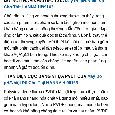
MỐI NỐI THAM KHẢO MỞ CỦA
Máy Đo pH/Nhiệt Độ
Cho Thịt HANNA HI99163
Chất rắn lơ lửng và protein thường được tìm thấy trong
các sản phẩm thực phẩm sẽ làm tắc nghẽn mối nối tham
khảo bằng ceramic thông thường, dẫn đến thời gian đáp
ứng chậm hơn, kết quả đọc thất thường, và phải thay thế
điện cực thường xuyên. Với thiết kế mối nối mở bao gồm
một mặt phân cách gel rắn (viscolene) giữa mẫu và tham
khảo Ag/AgCl bên trong. Thiết kế này không chỉ ngăn cản
bạc đi vào mẫu, mà còn chống tắc nghẽn, cho phản ứng
nhanh và giá trị đọc ổn định.
THÂN ĐIỆN CỰC BẰNG NHỰA PVDF CỦA
Máy Đo
pH/Nhiệt Độ Cho Thịt HANNA HI99163
Polyvinylidene florua (PVDF) là một lớp nhựa thực phẩm
có khả năng kháng hóa chất và dung môi nhiều nhất, bao
gồm natri hypoclorit. Nhựa PVDF chống mài mòn, độ bền
cơ học và khả năng chống tia cực tím và hạt nhân. PVDF