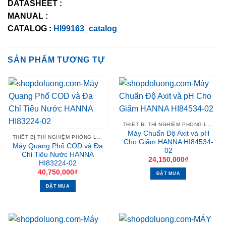
DATASHEET :
MANUAL :
CATALOG :
HI99163_catalog
SẢN PHẨM TƯƠNG TỰ
THIẾT BỊ THÍ NGHIỆM PHÒNG LAB
Máy Chuẩn Độ Axit và pH
THIẾT BỊ THÍ NGHIỆM PHÒNG LAB
Cho Giấm HANNA HI84534-
Máy Quang Phổ COD và Đa
02
Chỉ Tiêu Nước HANNA
24,150,000
₫
HI83224-02
40,750,000
₫
ĐẶT MUA
ĐẶT MUA