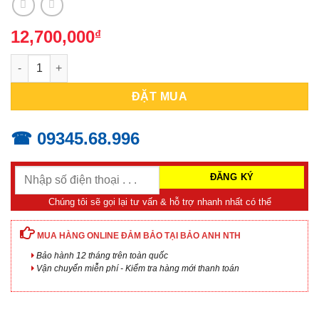
12,700,000
₫
Máy Đo pH/Nhiệt Độ Cho Thịt HANNA HI99163 số lượng
ĐẶT MUA
☎ 09345.68.996
Chúng tôi sẽ gọi lại tư vấn & hỗ trợ nhanh nhất có thể
MUA HÀNG ONLINE ĐẢM BẢO TẠI BẢO ANH NTH
Bảo hành 12 tháng trên toàn quốc
Vận chuyển miễn phí - Kiểm tra hàng mới thanh toán