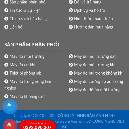
Sản phẩm phân phối
Đổi và trả hàng
Tin tức & Sự kiện
Dịch vụ và hỗ trợ
Chính sách bán hàng
Hình thức thanh toán
Liên hệ
Hướng dẫn mua hàng
SẢN PHẨM PHÂN PHỐI
Máy đo môi trường
Máy đo môi trường đất
Máy đo cơ khí
Máy đo môi trường khí
Thiết bị phòng lab
Máy đo bụi trong không khí
Máy đo trong nông lâm
Máy đo cường độ ánh sáng
nghiệp
Máy đo độ ồn môi trường
Máy đo khoảng cách
Copyright © 2010 - 2022
CÔNG TY TNHH BẢO ANH NTH -
www.shopdoluong.com
| Thiết kế web & Vận hành bởi CÔNG NGHỆ VIỆT
TỔNG ĐÀI 24/7
0393.090.307
JSC