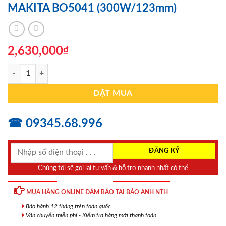
MAKITA BO5041 (300W/123mm)
2,630,000
₫
MÁY CHÀ NHÁM RUNG QUỸ ĐẠO MAKITA BO5041 (300W/123mm) 
ĐẶT MUA
☎ 09345.68.996
Chúng tôi sẽ gọi lại tư vấn & hỗ trợ nhanh nhất có thể
MUA HÀNG ONLINE ĐẢM BẢO TẠI BẢO ANH NTH
Bảo hành 12 tháng trên toàn quốc
Vận chuyển miễn phí - Kiểm tra hàng mới thanh toán