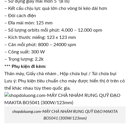
– Sử dụng giấy mài mòn 5 “(8 lỗ)
– Kết cấu chịu lực quá lớn cho vòng bi kéo dài hơn
– Đôi cách điện
– Đĩa mài mòn: 125 mm
– Số lượng orbits mỗi phút: 4.000 – 12.000 opm
– Kích thước miếng: 123 x 123 mm
– Cân mỗi phút: 8000 – 24000 spm
– Công suất: 300 W
– Trọng lượng: 2,2k
*** Phụ kiện đi kèm:
Thân máy, Giấy chà nhám , Hộp chứa bụi / Túi chứa bụi
Lưu ý: Phụ kiện tiêu chuẩn cho máy được hiển thị ở trên có
thể khác nhau tùy theo quốc gia.
shopdoluong.com-MÁY CHÀ NHÁM RUNG QUỸ ĐẠO MAKITA
BO5041 (300W/123mm)