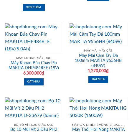
Được xếp
hạng
4.07
XEM THÊM
5 sao
MÁY MÀI MÁY CẮT
Máy Mài Cầm Tay Đá
MÁY KHOAN MÁY ĐỤC
100mm MAKITA 9556HB
Máy Khoan Búa Chạy Pin
(840W)
MAKITA DHP484RFE (18V)
1,270,000
₫
6,300,000
₫
ĐẶT MUA
ĐẶT MUA
BỘ TÔ VÍT LỤC GIÁC SAO
MÁY GIA NHIỆT ( VÒNG BI-BẠC ĐẠN-BÁNH RĂNG)
Bộ 10 Mũi Vít 2 Đầu PH2
Máy Thổi Hơi Nóng MAKITA