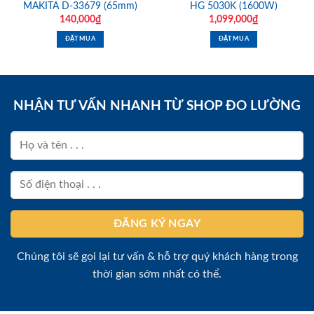
MAKITA D-33679 (65mm)
HG 5030K (1600W)
140,000
₫
1,099,000
₫
ĐẶT MUA
ĐẶT MUA
NHẬN TƯ VẤN NHANH TỪ SHOP ĐO LƯỜNG
Chúng tôi sẽ gọi lại tư vấn & hỗ trợ quý khách hàng trong
thời gian sớm nhất có thể.