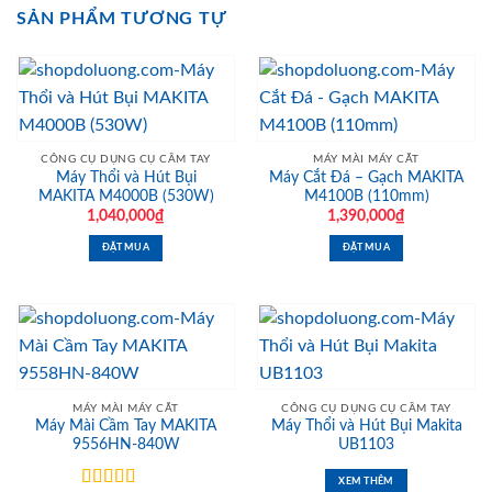
SẢN PHẨM TƯƠNG TỰ
CÔNG CỤ DỤNG CỤ CẦM TAY
MÁY MÀI MÁY CẮT
Máy Thổi và Hút Bụi
Máy Cắt Đá – Gạch MAKITA
MAKITA M4000B (530W)
M4100B (110mm)
1,040,000
₫
1,390,000
₫
ĐẶT MUA
ĐẶT MUA
MÁY MÀI MÁY CẮT
CÔNG CỤ DỤNG CỤ CẦM TAY
Máy Mài Cầm Tay MAKITA
Máy Thổi và Hút Bụi Makita
9556HN-840W
UB1103
XEM THÊM