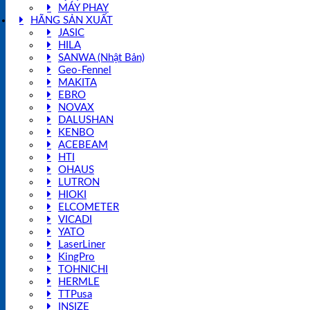
MÁY PHAY
HÃNG SẢN XUẤT
JASIC
HILA
SANWA (Nhật Bản)
Geo-Fennel
MAKITA
EBRO
NOVAX
DALUSHAN
KENBO
ACEBEAM
HTI
OHAUS
LUTRON
HIOKI
ELCOMETER
VICADI
YATO
LaserLiner
KingPro
TOHNICHI
HERMLE
TTPusa
INSIZE