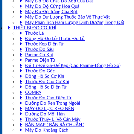
Máy Đo Độ Chặt-Độ Xốp Của Đất
Máy Đo Độ Cứng Hoa Quả
Máy Đo Độ Trắng Của Bột
Máy Đo Dư Lượng Thuốc Bảo Vệ Thực Vật
Máy Phân Tích Hàm Lượng Dinh Dưỡng Trong Đất
THIẾT BỊ ĐO CƠ KHÍ
Thước Lá
Đồng Hồ Đo Lỗ-Thước Đo Lỗ
Thước Kẹp Điện Tử
Thước Đo Sâu
Panme Cơ Khí
Panme Điện Tử
Đế Từ-Đế Gá-Đế Kẹp (Cho Panme-Đồng Hồ So)
Thước Đo Góc
Đồng Hồ So Cơ Khí
Thước Đo Cao Cơ Khí
Đồng Hồ So Điện Tử
COMPA
Thước Đo Cao Điện Tử
Dưỡng Đo Ren Trong Ngoài
MÁY ĐO LỰC KÉO NÉN
Dưỡng Đo Mối Hàn
Thước Thuỷ- Li Vô Cân Máy
BÀN MAP ( BÀN RÀ CHUẨN )
Máy Đo Khoảng Cách