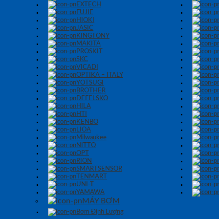
EXTECH
FUJIE
HIOKI
JASIC
KINGTONY
MAKITA
PROSKIT
SKC
VICADI
OPTIKA – ITALY
YOTSUGI
BROTHER
DEFELSKO
HILA
HTI
KENBO
LIOA
Milwaukee
NITTO
OPT
RION
SMARTSENSOR
TENMART
UNI-T
YAMAWA
MÁY BƠM
Bơm Định Lượng