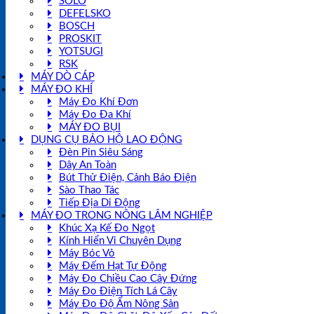
SOLO
DEFELSKO
BOSCH
PROSKIT
YOTSUGI
RSK
MÁY DÒ CÁP
MÁY ĐO KHÍ
Máy Đo Khí Đơn
Máy Đo Đa Khí
MÁY ĐO BỤI
DỤNG CỤ BẢO HỘ LAO ĐỘNG
Đèn Pin Siêu Sáng
Dây An Toàn
Bút Thử Điện, Cảnh Báo Điện
Sào Thao Tác
Tiếp Địa Di Động
MÁY ĐO TRONG NÔNG LÂM NGHIỆP
Khúc Xạ Kế Đo Ngọt
Kính Hiển Vi Chuyên Dụng
Máy Bóc Vỏ
Máy Đếm Hạt Tự Động
Máy Đo Chiều Cao Cây Đứng
Máy Đo Điện Tích Lá Cây
Máy Đo Độ Ẩm Nông Sản