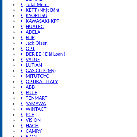
Total Meter
KETT (Nhật Bản)
KYORITSU
KAWASAKI-KPT
HUATEC
ADELA
FLIR
Jack Olsen
OPT
DER EE ( Đài Loan )
VALUE
LUTIAN
GAS CLIP (Mỹ)
MITUTOYO
OPTIKA - ITALY
ABB
FUJIE
TENMART
YAMAWA
WINTACT
PCE
VISION
HACH
CAMRY
RION