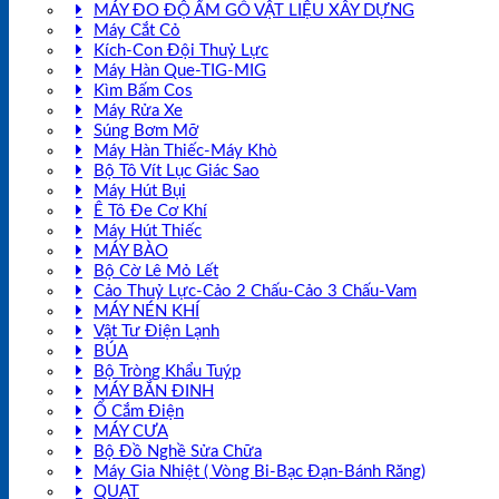
MÁY ĐO ĐỘ ẨM GỖ VẬT LIỆU XÂY DỰNG
Máy Cắt Cỏ
Kích-Con Đội Thuỷ Lực
Máy Hàn Que-TIG-MIG
Kìm Bấm Cos
Máy Rửa Xe
Súng Bơm Mỡ
Máy Hàn Thiếc-Máy Khò
Bộ Tô Vít Lục Giác Sao
Máy Hút Bụi
Ê Tô Đe Cơ Khí
Máy Hút Thiếc
MÁY BÀO
Bộ Cờ Lê Mỏ Lết
Cảo Thuỷ Lực-Cảo 2 Chấu-Cảo 3 Chấu-Vam
MÁY NÉN KHÍ
Vật Tư Điện Lạnh
BÚA
Bộ Tròng Khẩu Tuýp
MÁY BẮN ĐINH
Ổ Cắm Điện
MÁY CƯA
Bộ Đồ Nghề Sửa Chữa
Máy Gia Nhiệt ( Vòng Bi-Bạc Đạn-Bánh Răng)
QUẠT