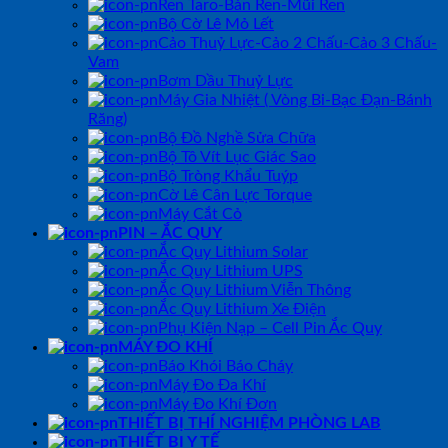
Ren Taro-Bàn Ren-Mũi Ren
Bộ Cờ Lê Mỏ Lết
Cảo Thuỷ Lực-Cảo 2 Chấu-Cảo 3 Chấu-
Vam
Bơm Dầu Thuỷ Lực
Máy Gia Nhiệt ( Vòng Bi-Bạc Đạn-Bánh
Răng)
Bộ Đồ Nghề Sửa Chữa
Bộ Tô Vít Lục Giác Sao
Bộ Tròng Khẩu Tuýp
Cờ Lê Cân Lực Torque
Máy Cắt Cỏ
PIN – ẮC QUY
Ắc Quy Lithium Solar
Ắc Quy Lithium UPS
Ắc Quy Lithium Viễn Thông
Ắc Quy Lithium Xe Điện
Phụ Kiện Nạp – Cell Pin Ắc Quy
MÁY ĐO KHÍ
Báo Khói Báo Cháy
Máy Đo Đa Khí
Máy Đo Khí Đơn
THIẾT BỊ THÍ NGHIỆM PHÒNG LAB
THIẾT BỊ Y TẾ