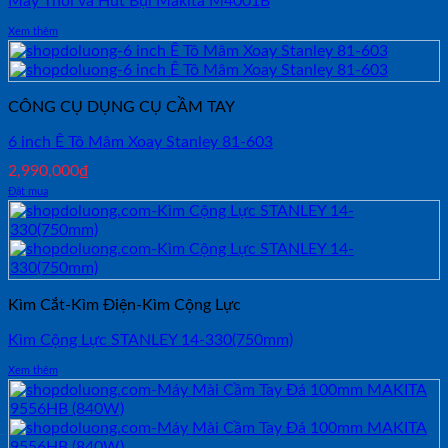
Máy Thổi và Hút Bụi Makita M4001B
Xem thêm
CÔNG CỤ DỤNG CỤ CẦM TAY
6 inch Ê Tô Mâm Xoay Stanley 81-603
2,990,000
₫
Đặt mua
Kìm Cắt-Kìm Điện-Kìm Cộng Lực
Kìm Cộng Lực STANLEY 14-330(750mm)
Xem thêm