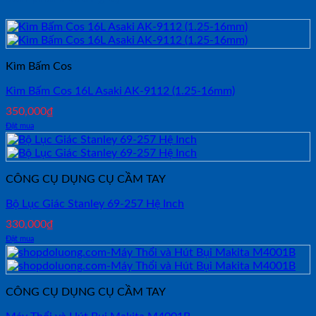
Kìm Bấm Cos
Kìm Bấm Cos 16L Asaki AK-9112 (1.25-16mm)
350,000
₫
Đặt mua
CÔNG CỤ DỤNG CỤ CẦM TAY
Bộ Lục Giác Stanley 69-257 Hệ Inch
330,000
₫
Đặt mua
CÔNG CỤ DỤNG CỤ CẦM TAY