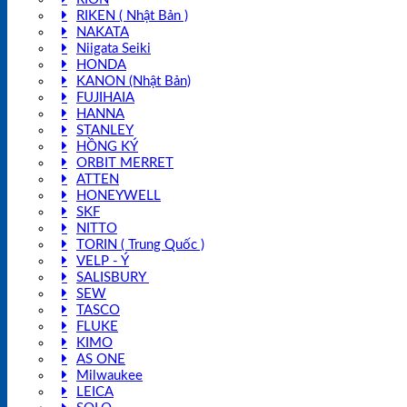
RIKEN ( Nhật Bản )
NAKATA
Niigata Seiki
HONDA
KANON (Nhật Bản)
FUJIHAIA
HANNA
STANLEY
HỒNG KÝ
ORBIT MERRET
ATTEN
HONEYWELL
SKF
NITTO
TORIN ( Trung Quốc )
VELP - Ý
SALISBURY
SEW
TASCO
FLUKE
KIMO
AS ONE
Milwaukee
LEICA