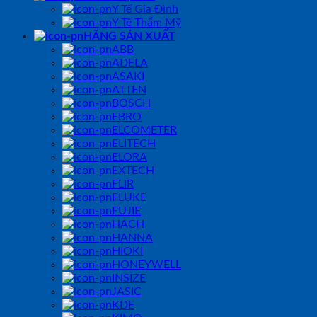
Y Tế Gia Đình
Y Tế Thẩm Mỹ
HÃNG SẢN XUẤT
ABB
ADELA
ASAKI
ATTEN
BOSCH
EBRO
ELCOMETER
ELITECH
ELORA
EXTECH
FLIR
FLUKE
FUJIE
HACH
HANNA
HIOKI
HONEYWELL
INSIZE
JASIC
KDE