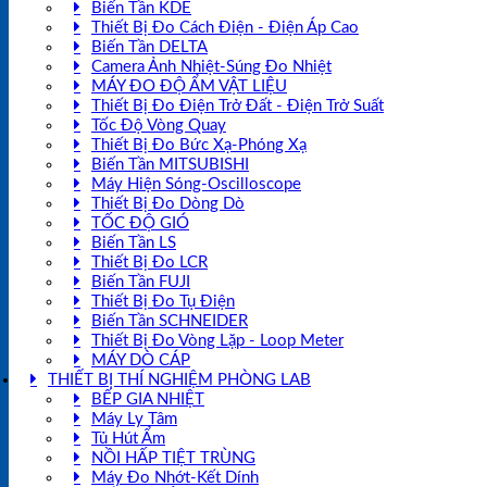
Biến Tần KDE
Thiết Bị Đo Cách Điện - Điện Áp Cao
Biến Tần DELTA
Camera Ảnh Nhiệt-Súng Đo Nhiệt
MÁY ĐO ĐỘ ẨM VẬT LIỆU
Thiết Bị Đo Điện Trở Đất - Điện Trở Suất
Tốc Độ Vòng Quay
Thiết Bị Đo Bức Xạ-Phóng Xạ
Biến Tần MITSUBISHI
Máy Hiện Sóng-Oscilloscope
Thiết Bị Đo Dòng Dò
TỐC ĐỘ GIÓ
Biến Tần LS
Thiết Bị Đo LCR
Biến Tần FUJI
Thiết Bị Đo Tụ Điện
Biến Tần SCHNEIDER
Thiết Bị Đo Vòng Lặp - Loop Meter
MÁY DÒ CÁP
THIẾT BỊ THÍ NGHIỆM PHÒNG LAB
BẾP GIA NHIỆT
Máy Ly Tâm
Tủ Hút Ẩm
NỒI HẤP TIỆT TRÙNG
Máy Đo Nhớt-Kết Dính