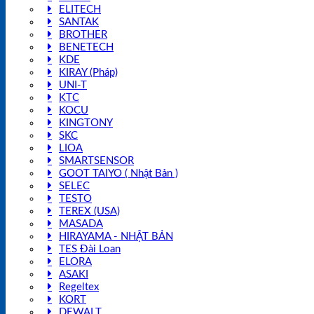
ELITECH
SANTAK
BROTHER
BENETECH
KDE
KIRAY (Pháp)
UNI-T
KTC
KOCU
KINGTONY
SKC
LIOA
SMARTSENSOR
GOOT TAIYO ( Nhật Bản )
SELEC
TESTO
TEREX (USA)
MASADA
HIRAYAMA - NHẬT BẢN
TES Đài Loan
ELORA
ASAKI
Regeltex
KORT
DEWALT