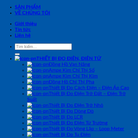
SẢN PHẨM
VỀ CHÚNG TÔI
Giới thiệu
Tin tức
Liên hệ
Tìm
kiếm:
THIẾT BỊ ĐO ĐIỆN, ĐIỆN TỬ
Đồng Hồ Vạn Năng
Ampe Kìm Chỉ Thị Số
Ampe Kìm Chỉ Thị Kim
Đồng Hồ Chỉ Thị Pha
Thiết Bị Đo Cách Điện – Điện Áp Cao
Thiết Bị Đo Điện Trở Đất – Điện Trở
Suất
Thiết Bị Đo Điện Trở Nhỏ
Thiết Bị Đo Dòng Dò
Thiết Bị Đo LCR
Thiết Bị Đo Điện Từ Trường
Thiết Bị Đo Vòng Lặp – Loop Meter
Thiết Bị Đo Tụ Điện