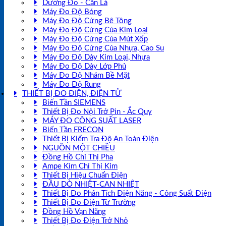
Dưỡng Đo - Căn Lá
Máy Đo Độ Bóng
Máy Đo Độ Cứng Bê Tông
Máy Đo Độ Cứng Của Kim Loại
Máy Đo Độ Cứng Của Mút Xốp
Máy Đo Độ Cứng Của Nhựa, Cao Su
Máy Đo Độ Dày Kim Loại, Nhựa
Máy Đo Độ Dày Lớp Phủ
Máy Đo Độ Nhám Bề Mặt
Máy Đo Độ Rung
THIẾT BỊ ĐO ĐIỆN, ĐIỆN TỬ
Biến Tần SIEMENS
Thiết Bị Đo Nội Trở Pin - Ắc Quy
MÁY ĐO CÔNG SUẤT LASER
Biến Tần FRECON
Thiết Bị Kiểm Tra Độ An Toàn Điện
NGUỒN MỘT CHIỀU
Đồng Hồ Chỉ Thị Pha
Ampe Kìm Chỉ Thị Kim
Thiết Bị Hiệu Chuẩn Điện
ĐẦU DÒ NHIỆT-CAN NHIỆT
Thiết Bị Đo Phân Tích Điện Năng - Công Suất Điện
Thiết Bị Đo Điện Từ Trường
Đồng Hồ Vạn Năng
Thiết Bị Đo Điện Trở Nhỏ