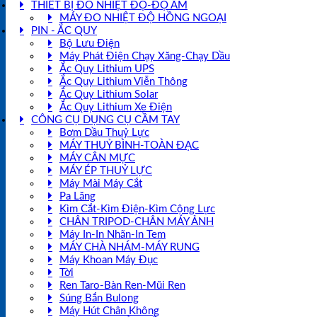
THIẾT BỊ ĐO NHIỆT ĐỘ-ĐỘ ẨM
MÁY ĐO NHIỆT ĐỘ HỒNG NGOẠI
PIN - ẮC QUY
Bộ Lưu Điện
Máy Phát Điện Chạy Xăng-Chạy Dầu
Ắc Quy Lithium UPS
Ắc Quy Lithium Viễn Thông
Ắc Quy Lithium Solar
Ắc Quy Lithium Xe Điện
CÔNG CỤ DỤNG CỤ CẦM TAY
Bơm Dầu Thuỷ Lực
MÁY THUỶ BÌNH-TOÀN ĐẠC
MÁY CÂN MỰC
MÁY ÉP THUỶ LỰC
Máy Mài Máy Cắt
Pa Lăng
Kìm Cắt-Kìm Điện-Kìm Cộng Lực
CHÂN TRIPOD-CHÂN MÁY ẢNH
Máy In-In Nhãn-In Tem
MÁY CHÀ NHÁM-MÁY RUNG
Máy Khoan Máy Đục
Tời
Ren Taro-Bàn Ren-Mũi Ren
Súng Bắn Bulong
Máy Hút Chân Không