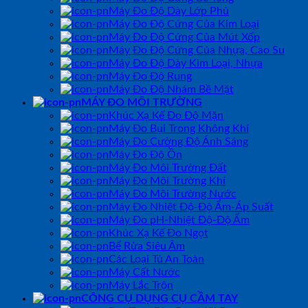
Máy Đo Độ Dày Lớp Phủ
Máy Đo Độ Cứng Của Kim Loại
Máy Đo Độ Cứng Của Mút Xốp
Máy Đo Độ Cứng Của Nhựa, Cao Su
Máy Đo Độ Dày Kim Loại, Nhựa
Máy Đo Độ Rung
Máy Đo Độ Nhám Bề Mặt
MÁY ĐO MÔI TRƯỜNG
Khúc Xạ Kế Đo Độ Mặn
Máy Đo Bụi Trong Không Khí
Máy Đo Cường Độ Ánh Sáng
Máy Đo Độ Ồn
Máy Đo Môi Trường Đất
Máy Đo Môi Trường Khí
Máy Đo Môi Trường Nước
Máy Đo Nhiệt Độ-Độ Ẩm-Áp Suất
Máy Đo pH-Nhiệt Độ-Độ Ẩm
Khúc Xạ Kế Đo Ngọt
Bể Rửa Siêu Âm
Các Loại Tủ An Toàn
Máy Cất Nước
Máy Lắc Trộn
CÔNG CỤ DỤNG CỤ CẦM TAY