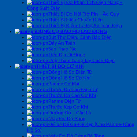
Thiết Bị Đo Phân Tích Điện Năng –
Công Suất Điện
Thiết Bị Đo Nội Trở Pin – Ắc Quy
Thiết Bị Hiệu Chuẩn Điện
Thiết Bị Kiểm Tra Độ An Toàn Điện
DỤNG CỤ BẢO HỘ LAO ĐỘNG
Bút Thử Điện, Cảnh Báo Điện
Dây An Toàn
Sào Thao Tác
Tiếp Địa Di Động
Ủng Thảm Găng Tay Cách Điện
THIẾT BỊ ĐO CƠ KHÍ
Đồng Hồ So Điện Tử
Đồng Hồ So Cơ Khí
Panme Cơ Khí
Thước Đo Cao Điện Tử
Thước Đo Cao Cơ Khí
Panme Điện Tử
Thước Kẹp Cơ Khí
Dưỡng Đo – Căn Lá
Máy Đo Độ Bóng
Đế Từ-Đế Gá-Đế Kẹp (Cho Panme-Đồng
Hồ So)
Máy Đo Độ Cứng Bê Tông