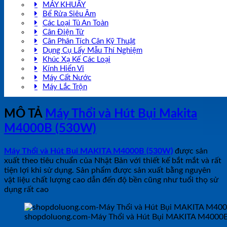
MÁY KHUẤY
Bể Rửa Siêu Âm
Các Loại Tủ An Toàn
Cân Điện Tử
Cân Phân Tích Cân Kỹ Thuật
Dụng Cụ Lấy Mẫu Thí Nghiệm
Khúc Xạ Kế Các Loại
Kính Hiển Vi
Máy Cất Nước
Máy Lắc Trộn
MÔ TẢ
Máy Thổi và Hút Bụi Makita
M4000B (530W)
Máy Thổi và Hút Bụi MAKITA M4000B (530W)
được sản
xuất theo tiêu chuẩn của Nhật Bản với thiết kế bắt mắt và rất
tiện lợi khi sử dụng. Sản phẩm được sản xuất bằng nguyên
vật liệu chất lượng cao dẫn đến độ bền cũng như tuổi thọ sử
dụng rất cao
shopdoluong.com-Máy Thổi và Hút Bụi MAKITA M4000