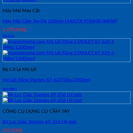
Máy Mài Máy Cắt
Máy Mài Cầm Tay Đá 100mm MAKITA 9556HB (840W)
1,270,000
₫
Đặt mua
Bộ Cờ Lê Mỏ Lết
Mỏ Lết Răng Stanley 87-622(10in/250mm)
Xem thêm
CÔNG CỤ DỤNG CỤ CẦM TAY
Bộ Lục Giác Stanley 69-256 Hệ mét
260,000
₫