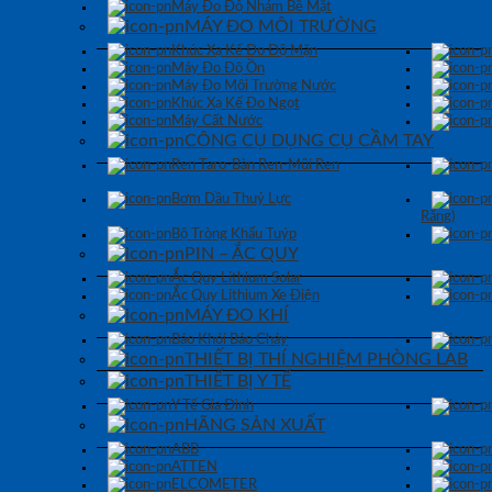
Máy Đo Độ Nhám Bề Mặt
MÁY ĐO MÔI TRƯỜNG
Khúc Xạ Kế Đo Độ Mặn
Máy Đo Độ Ồn
Máy Đo Môi Trường Nước
Khúc Xạ Kế Đo Ngọt
Máy Cất Nước
CÔNG CỤ DỤNG CỤ CẦM TAY
Ren Taro-Bàn Ren-Mũi Ren
Bơm Dầu Thuỷ Lực
Răng)
Bộ Tròng Khẩu Tuýp
PIN – ẮC QUY
Ắc Quy Lithium Solar
Ắc Quy Lithium Xe Điện
MÁY ĐO KHÍ
Báo Khói Báo Cháy
THIẾT BỊ THÍ NGHIỆM PHÒNG LAB
THIẾT BỊ Y TẾ
Y Tế Gia Đình
HÃNG SẢN XUẤT
ABB
ATTEN
ELCOMETER