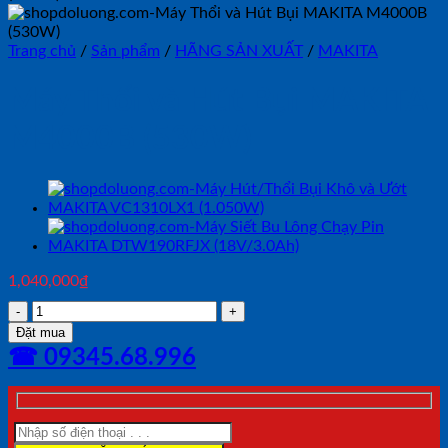
Trang chủ
/
Sản phẩm
/
HÃNG SẢN XUẤT
/
MAKITA
Máy Thổi và Hút Bụi MAKITA
M4000B (530W)
1,040,000
₫
Máy
Thổi
Đặt mua
và
☎ 09345.68.996
Hút
Bụi
MAKITA
M4000B
(530W)