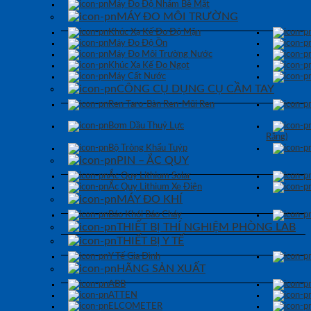
Máy Đo Độ Nhám Bề Mặt
MÁY ĐO MÔI TRƯỜNG
Khúc Xạ Kế Đo Độ Mặn
Máy Đo Độ Ồn
Máy Đo Môi Trường Nước
Khúc Xạ Kế Đo Ngọt
Máy Cất Nước
CÔNG CỤ DỤNG CỤ CẦM TAY
Ren Taro-Bàn Ren-Mũi Ren
Bơm Dầu Thuỷ Lực
Răng)
Bộ Tròng Khẩu Tuýp
PIN – ẮC QUY
Ắc Quy Lithium Solar
Ắc Quy Lithium Xe Điện
MÁY ĐO KHÍ
Báo Khói Báo Cháy
THIẾT BỊ THÍ NGHIỆM PHÒNG LAB
THIẾT BỊ Y TẾ
Y Tế Gia Đình
HÃNG SẢN XUẤT
ABB
ATTEN
ELCOMETER