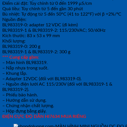
Điểm cài đặt: Tùy chỉnh từ 0 đến 1999 μS/cm
Quá liều: Tùy chỉnh từ 5 đến gần 30 phút
Bù nhiệt: Tự động từ 5 đến 50°C (41 to 122°F) với β =2%/ºC
Nguồn điện:
BL983319-0: adapter 12 VDC (đi kèm)
BL983319-1 & BL983319-2: 115/230VAC; 50/60Hz
Kích thước: 83 x 53 x 99 mm
Khối lượng:
BL983319-0: 200 g
BL983319-1 & BL983319-2: 300 g
*** Cung cấp gồm:
– Màn hình BL983319.
– Nắp nhựa trong suốt.
– Khung lắp.
– Adapter 12VDC (đối với BL983319-0).
– Nguồn điện lưới AC 115/230V (đối với BL983319-1 &
BL983319-2).
– Phiếu bảo hành.
– Hướng dẫn sử dụng.
– Chứng nhận chất lượng.
– Hộp đựng bằng giấy.
ĐIỆN CỰC ĐỘ DẪN HI7634 MUA RIÊNG