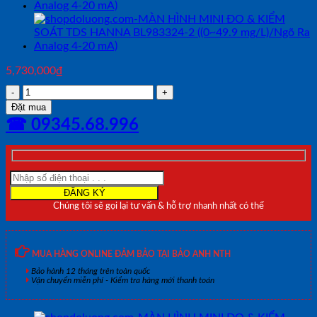
5,730,000
₫
MÀN
HÌNH
Đặt mua
MINI
☎ 09345.68.996
ĐO
&
KIỂM
SOÁT
TDS
HANNA
Chúng tôi sẽ gọi lại tư vấn & hỗ trợ nhanh nhất có thể
BL983319-
2
((0~1999
mg/L)/Ngõ
MUA HÀNG ONLINE ĐẢM BẢO TẠI BẢO ANH NTH
Ra
Bảo hành 12 tháng trên toàn quốc
Analog
Vận chuyển miễn phí - Kiểm tra hàng mới thanh toán
4-
20