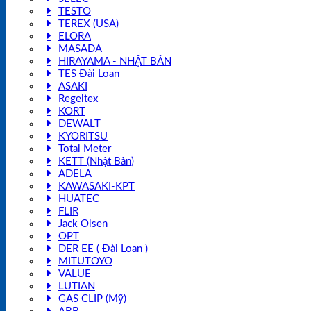
TESTO
TEREX (USA)
ELORA
MASADA
HIRAYAMA - NHẬT BẢN
TES Đài Loan
ASAKI
Regeltex
KORT
DEWALT
KYORITSU
Total Meter
KETT (Nhật Bản)
ADELA
KAWASAKI-KPT
HUATEC
FLIR
Jack Olsen
OPT
DER EE ( Đài Loan )
MITUTOYO
VALUE
LUTIAN
GAS CLIP (Mỹ)