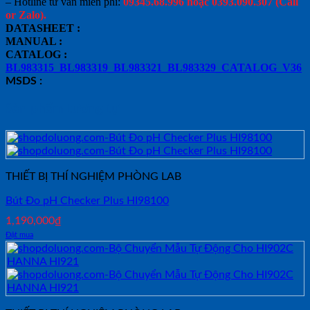
– Hotline tư vấn miễn phí:
09345.68.996 hoặc 0393.090.307 (Call
or Zalo).
DATASHEET :
MANUAL :
CATALOG :
BL983315_BL983319_BL983321_BL983329_CATALOG_V36
MSDS :
Sản phẩm tương tự
THIẾT BỊ THÍ NGHIỆM PHÒNG LAB
Bút Đo pH Checker Plus HI98100
1,190,000
₫
Đặt mua