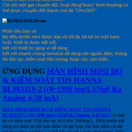
Chỉ với một gạt chuyển đổi, hoạt động”Auto” bình thường có
thể được chuyển đổi thành chế độ “ON/OFF”
Phân liều bảo vệ
Bộ điều khiển mini được bảo vệ tối đa 2A tải từ một bơm
hoặc thiết bị được kết nối.
Kết nối thiết bị ngoại vi dễ dàng
Kết nối nhanh chóng terminal dễ dàng với nguồn điện, thông
tin liên lạc, kiểm soát liều lượng, hoặc các cảm biến.
ỨNG DỤNG
MÀN HÌNH MINI ĐO
& KIỂM SOÁT TDS HANNA
BL983319-2 ((0~1999 mg/L)/Ngõ Ra
Analog 4-20 mA)
MÀN HÌNH MINI ĐO & KIỂM SOÁT TDS HANNA
BL983319-2 ((0~1999 mg/L)/Ngõ Ra Analog 4-20 mA)
Là máy
đo và kiểm soát TDS liên tục từ 0 đến 1999mg/L. Điều khiển rơle
đóng khi điểm đo lớn hơn điểm cài đặt hoặc (bé hơn điểm cài đặt
tuỳ theo từng models). Có thể kết nối với 1 bơm định lượng. Hiệu