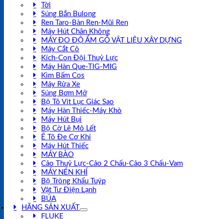
Tời
Súng Bắn Bulong
Ren Taro-Bàn Ren-Mũi Ren
Máy Hút Chân Không
MÁY ĐO ĐỘ ẨM GỖ VẬT LIỆU XÂY DỰNG
Máy Cắt Cỏ
Kích-Con Đội Thuỷ Lực
Máy Hàn Que-TIG-MIG
Kìm Bấm Cos
Máy Rửa Xe
Súng Bơm Mỡ
Bộ Tô Vít Lục Giác Sao
Máy Hàn Thiếc-Máy Khò
Máy Hút Bụi
Bộ Cờ Lê Mỏ Lết
Ê Tô Đe Cơ Khí
Máy Hút Thiếc
MÁY BÀO
Cảo Thuỷ Lực-Cảo 2 Chấu-Cảo 3 Chấu-Vam
MÁY NÉN KHÍ
Bộ Tròng Khẩu Tuýp
Vật Tư Điện Lạnh
BÚA
HÃNG SẢN XUẤT
FLUKE