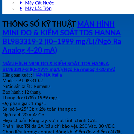
Máy Cất Nước
Máy Lắc Trộn
THÔNG SỐ KỸ THUẬT
MÀN HÌNH
MINI ĐO & KIỂM SOÁT TDS HANNA
BL983319-2 ((0~1999 mg/L)/Ngõ Ra
Analog 4-20 mA)
MÀN HÌNH MINI ĐO & KIỂM SOÁT TDS HANNA
BL983319-2 ((0~1999 mg/L)/Ngõ Ra Analog 4-20 mA)
Hãng sản xuất :
HANNA Italia
Model : BL983319-2
Nước sản xuất : Rumania
Bảo hành : 12 tháng
Thang đo: 0 đến 1999 mg/L
Độ phân giải: 1 mg/L
Sai số (@25°C): ± 2% toàn thang đo
Ngõ ra 4-20 mA: Có
Hiệu chuẩn: Bằng tay, với nút tinh chỉnh CAL
Phân liều: Tối đa 2A (cầu chì bảo vệ), 250 Vac, 30 VDC
Chọn liều lượng: contact đóng khi điểm đo > điểm cài đặt