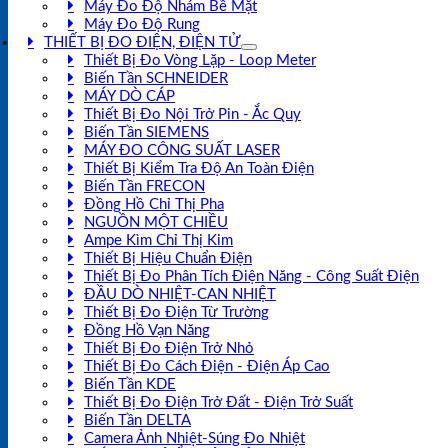
Máy Đo Độ Nhám Bề Mặt
Máy Đo Độ Rung
THIẾT BỊ ĐO ĐIỆN, ĐIỆN TỬ
Thiết Bị Đo Vòng Lặp - Loop Meter
Biến Tần SCHNEIDER
MÁY DÒ CÁP
Thiết Bị Đo Nội Trở Pin - Ắc Quy
Biến Tần SIEMENS
MÁY ĐO CÔNG SUẤT LASER
Thiết Bị Kiểm Tra Độ An Toàn Điện
Biến Tần FRECON
Đồng Hồ Chỉ Thị Pha
NGUỒN MỘT CHIỀU
Ampe Kìm Chỉ Thị Kim
Thiết Bị Hiệu Chuẩn Điện
Thiết Bị Đo Phân Tích Điện Năng - Công Suất Điện
ĐẦU DÒ NHIỆT-CAN NHIỆT
Thiết Bị Đo Điện Từ Trường
Đồng Hồ Vạn Năng
Thiết Bị Đo Điện Trở Nhỏ
Thiết Bị Đo Cách Điện - Điện Áp Cao
Biến Tần KDE
Thiết Bị Đo Điện Trở Đất - Điện Trở Suất
Biến Tần DELTA
Camera Ảnh Nhiệt-Súng Đo Nhiệt