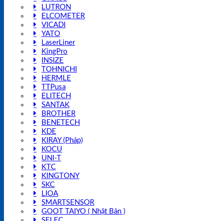
LUTRON
ELCOMETER
VICADI
YATO
LaserLiner
KingPro
INSIZE
TOHNICHI
HERMLE
TTPusa
ELITECH
SANTAK
BROTHER
BENETECH
KDE
KIRAY (Pháp)
KOCU
UNI-T
KTC
KINGTONY
SKC
LIOA
SMARTSENSOR
GOOT TAIYO ( Nhật Bản )
SELEC