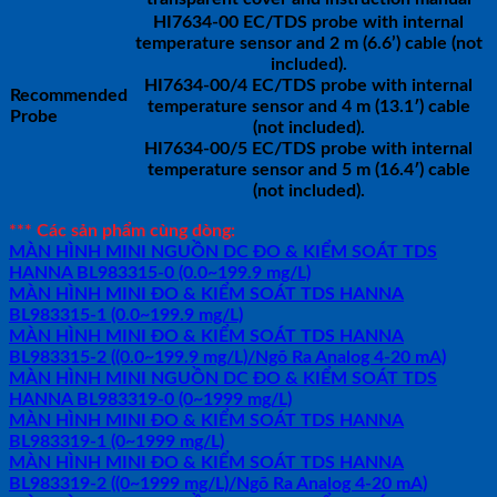
HI7634-00 EC/TDS probe with internal
temperature sensor and 2 m (6.6’) cable (not
included).
HI7634-00/4 EC/TDS probe with internal
Recommended
temperature sensor and 4 m (13.1′) cable
Probe
(not included).
HI7634-00/5 EC/TDS probe with internal
temperature sensor and 5 m (16.4′) cable
(not included).
*** Các sản phẩm cùng dòng:
MÀN HÌNH MINI NGUỒN DC ĐO & KIỂM SOÁT TDS
HANNA BL983315-0 (0.0~199.9 mg/L)
MÀN HÌNH MINI ĐO & KIỂM SOÁT TDS HANNA
BL983315-1 (0.0~199.9 mg/L)
MÀN HÌNH MINI ĐO & KIỂM SOÁT TDS HANNA
BL983315-2 ((0.0~199.9 mg/L)/Ngõ Ra Analog 4-20 mA)
MÀN HÌNH MINI NGUỒN DC ĐO & KIỂM SOÁT TDS
HANNA BL983319-0 (0~1999 mg/L)
MÀN HÌNH MINI ĐO & KIỂM SOÁT TDS HANNA
BL983319-1 (0~1999 mg/L)
MÀN HÌNH MINI ĐO & KIỂM SOÁT TDS HANNA
BL983319-2 ((0~1999 mg/L)/Ngõ Ra Analog 4-20 mA)