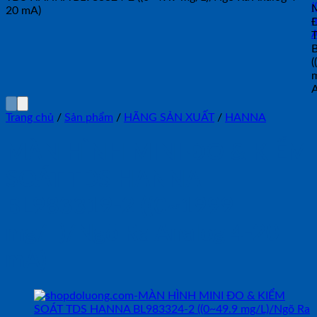
Trang chủ
/
Sản phẩm
/
HÃNG SẢN XUẤT
/
HANNA
MÀN HÌNH MINI ĐO & KIỂM
SOÁT TDS HANNA
BL983319-2 ((0~1999
mg/L)/Ngõ Ra Analog 4-20
mA)