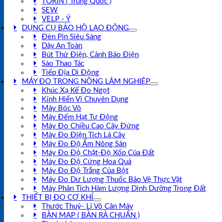
TORIN ( Trung Quốc )
SEW
VELP - Ý
DỤNG CỤ BẢO HỘ LAO ĐỘNG
Đèn Pin Siêu Sáng
Dây An Toàn
Bút Thử Điện, Cảnh Báo Điện
Sào Thao Tác
Tiếp Địa Di Động
MÁY ĐO TRONG NÔNG LÂM NGHIỆP
Khúc Xạ Kế Đo Ngọt
Kính Hiển Vi Chuyên Dụng
Máy Bóc Vỏ
Máy Đếm Hạt Tự Động
Máy Đo Chiều Cao Cây Đứng
Máy Đo Điện Tích Lá Cây
Máy Đo Độ Ẩm Nông Sản
Máy Đo Độ Chặt-Độ Xốp Của Đất
Máy Đo Độ Cứng Hoa Quả
Máy Đo Độ Trắng Của Bột
Máy Đo Dư Lượng Thuốc Bảo Vệ Thực Vật
Máy Phân Tích Hàm Lượng Dinh Dưỡng Trong Đất
THIẾT BỊ ĐO CƠ KHÍ
Thước Thuỷ- Li Vô Cân Máy
BÀN MAP ( BÀN RÀ CHUẨN )