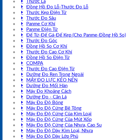
Thước Lá
Đồng Hồ Đo Lỗ-Thước Đo Lỗ
Thước Kẹp Điện Tử
Thước Đo Sâu
Panme Cơ Khí
Panme Điện Tử
Đế Từ-Đế Gá-Đế Kẹp (Cho Panme-Đồng Hồ So)
Thước Đo Góc
Đồng Hồ So Cơ Khí
Thước Đo Cao Cơ Khí
Đồng Hồ So Điện Tử
COMPA
Thước Đo Cao Điện Tử
Dưỡng Đo Ren Trong Ngoài
MÁY ĐO LỰC KÉO NÉN
Dưỡng Đo Mối Hàn
Máy Đo Khoảng Cách
Dưỡng Đo - Căn Lá
Máy Đo Độ Bóng
Máy Đo Độ Cứng Bê Tông
Máy Đo Độ Cứng Của Kim Loại
Máy Đo Độ Cứng Của Mút Xốp
Máy Đo Độ Cứng Của Nhựa, Cao Su
Máy Đo Độ Dày Kim Loại, Nhựa
Máy Đo Độ Dày Lớp Phủ