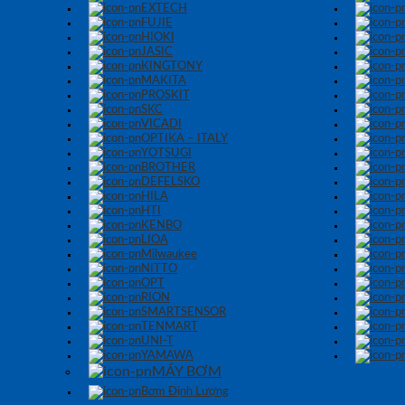
EXTECH
FUJIE
HIOKI
JASIC
KINGTONY
MAKITA
PROSKIT
SKC
VICADI
OPTIKA – ITALY
YOTSUGI
BROTHER
DEFELSKO
HILA
HTI
KENBO
LIOA
Milwaukee
NITTO
OPT
RION
SMARTSENSOR
TENMART
UNI-T
YAMAWA
MÁY BƠM
Bơm Định Lượng