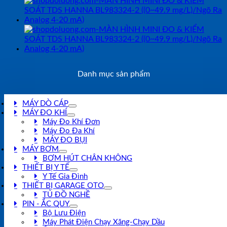
mA)
số
lượng
Danh mục sản phẩm
MÁY DÒ CÁP
MÁY ĐO KHÍ
Máy Đo Khí Đơn
Máy Đo Đa Khí
MÁY ĐO BỤI
MÁY BƠM
BƠM HÚT CHÂN KHÔNG
THIẾT BỊ Y TẾ
Y Tế Gia Đình
THIẾT BỊ GARAGE OTO
TỦ ĐỒ NGHỀ
PIN - ẮC QUY
Bộ Lưu Điện
Máy Phát Điện Chạy Xăng-Chạy Dầu