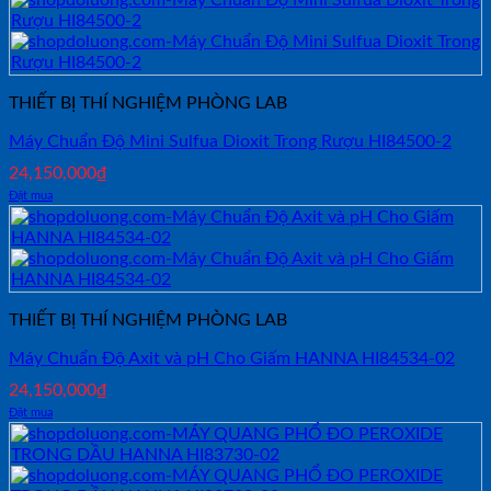
THIẾT BỊ THÍ NGHIỆM PHÒNG LAB
Máy Chuẩn Độ Mini Sulfua Dioxit Trong Rượu HI84500-2
24,150,000
₫
Đặt mua
THIẾT BỊ THÍ NGHIỆM PHÒNG LAB
Máy Chuẩn Độ Axit và pH Cho Giấm HANNA HI84534-02
24,150,000
₫
Đặt mua