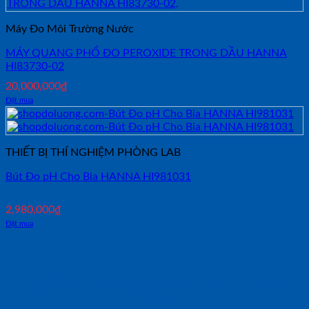
Máy Đo Môi Trường Nước
MÁY QUANG PHỔ ĐO PEROXIDE TRONG DẦU HANNA
HI83730-02
20,000,000
₫
Đặt mua
THIẾT BỊ THÍ NGHIỆM PHÒNG LAB
Bút Đo pH Cho Bia HANNA HI981031
2,980,000
₫
Đặt mua
NHẬN TƯ VẤN NHANH TỪ SHOP ĐO
LƯỜNG