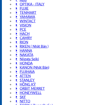
ABB
OPTIKA - ITALY
FUJIE
TENMART
YAMAWA
WINTACT
VISION
PCE
HACH
CAMRY
RION
RIKEN ( Nhật Bản )
HANNA
NAKATA
Niigata Seiki
HONDA
KANON (Nhật Bản)
FUJIHAIA
ATTEN
STANLEY
HỒNG KÝ
ORBIT MERRET
HONEYWELL
SKF
NITTO