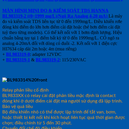
MÀN HÌNH MINI ĐO & KIỂM SOÁT TDS HANNA
BL983319-2 ((0~1999 mg/L)/Ngõ Ra Analog 4-20 mA)
Là máy
đo và kiểm soát TDS liên tục từ 0 đến 1999mg/L. Điều khiển rơle
đóng khi điểm đo lớn hơn điểm cài đặt hoặc (bé hơn điểm cài đặt
tuỳ theo từng models). Có thể kết nối với 1 bơm định lượng. Hiệu
chuẩn bằng tay tại 1 điểm bất kỳ từ 0 đến 1999mg/L. CÓ ngõ ra
analog 4-20mA đối với dòng có đuôi -2. Kết nối với 1 điện cực
HI7634 cáp dài 2m hoặc 4m (mua riêng)
+
BL983319-0
: adapter 12VDC
+
BL983319-1
&
BL983319-2
: 115/230VAC
Relay phân liều cố định
BL9833XX có relay cài đặt phân liều mặc định là contact
đóng khi ở dưới điểm cài đặt mà người sử dụng đã lập trình.
Bảo vệ quá liều
Bộ điều khiển nhỏ có thể được lập trình để tắt van, bơm,
hoặc thiết bị kết nối khi kích hoạt liên tục quá thời gian được
chọn; điều chỉnh từ 5 đến 30 phút.
Chuyển đổi chế độ điều khiển