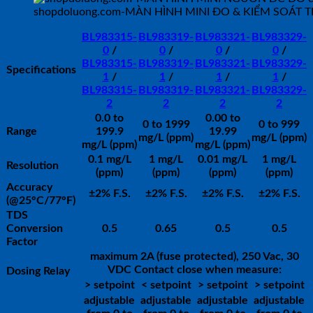
shopdoluong.com-MÀN HÌNH MINI ĐO & KIỂM SOÁT TD
BL983315-
BL983319-
BL983321-
BL983329-
0
/
0
/
0
/
0
/
BL983315-
BL983319-
BL983321-
BL983329-
Specifications
1
/
1
/
1
/
1
/
BL983315-
BL983319-
BL983321-
BL983329-
2
2
2
2
0.0 to
0.00 to
0 to 1999
0 to 999
Range
199.9
19.99
mg/L (ppm)
mg/L (ppm)
mg/L (ppm)
mg/L (ppm)
0.1 mg/L
1 mg/L
0.01 mg/L
1 mg/L
Resolution
(ppm)
(ppm)
(ppm)
(ppm)
Accuracy
±2% F.S.
±2% F.S.
±2% F.S.
±2% F.S.
(@25°C/77°F)
TDS
Conversion
0.5
0.65
0.5
0.5
Factor
maximum 2A (fuse protected), 250 Vac, 30
VDC Contact close when measure:
Dosing Relay
> setpoint
< setpoint
> setpoint
> setpoint
adjustable
adjustable
adjustable
adjustable