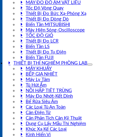
MÁY ĐO ĐỘ ẨM VẬT LIỆU
Tốc Độ Vòng Quay
Thiết Bị Đo Bức Xạ-Phóng Xạ
Thiết Bị Đo Dòng Dò
Biến Tần MITSUBISHI
Máy Hiện Sóng-Oscilloscope
TỐC ĐỘ GIÓ
Thiết Bị Đo LCR
Biến Tần LS
Thiết Bị Đo Tụ Điện
Biến Tần FUJI
THIẾT BỊ THÍ NGHIỆM PHÒNG LAB
MÁY KHUẤY
BẾP GIA NHIỆT
Máy Ly Tâm
Tủ Hút Ẩm
NỒI HẤP TIỆT TRÙNG
Máy Đo Nhớt-Kết Dính
Bể Rửa Siêu Âm
Các Loại Tủ An Toàn
Cân Điện Tử
Cân Phân Tích Cân Kỹ Thuật
Dụng Cụ Lấy Mẫu Thí Nghiệm
Khúc Xạ Kế Các Loại
Kính Hiển Vi