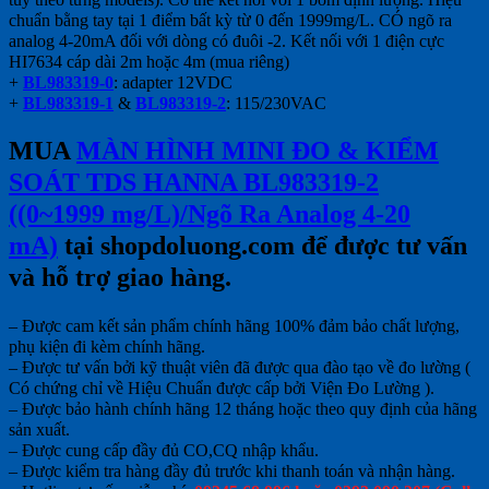
chuẩn bằng tay tại 1 điểm bất kỳ từ 0 đến 1999mg/L. CÓ ngõ ra
analog 4-20mA đối với dòng có đuôi -2. Kết nối với 1 điện cực
HI7634 cáp dài 2m hoặc 4m (mua riêng)
+
BL983319-0
: adapter 12VDC
+
BL983319-1
&
BL983319-2
: 115/230VAC
MUA
MÀN HÌNH MINI ĐO & KIỂM
SOÁT TDS HANNA BL983319-2
((0~1999 mg/L)/Ngõ Ra Analog 4-20
mA)
tại shopdoluong.com để được tư vấn
và hỗ trợ giao hàng.
– Được cam kết sản phẩm chính hãng 100% đảm bảo chất lượng,
phụ kiện đi kèm chính hãng.
– Được tư vấn bởi kỹ thuật viên đã được qua đào tạo về đo lường (
Có chứng chỉ về Hiệu Chuẩn được cấp bởi Viện Đo Lường ).
– Được bảo hành chính hãng 12 tháng hoặc theo quy định của hãng
sản xuất.
– Được cung cấp đầy đủ CO,CQ nhập khẩu.
– Được kiểm tra hàng đầy đủ trước khi thanh toán và nhận hàng.