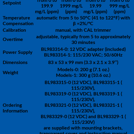
from 0 to
from 0 to
from 0 to
from 0 to
Setpoint
199.9
1999 mg/L
19.99
999 mg/L
mg/L (ppm)
(ppm)
mg/L (ppm)
(ppm)
Temperature
automatic from 5 to 50°C (41 to 122°F) with
Compensation
β =2%/ºC
Calibration
manual, with CAL trimmer
adjustable, typically from 5 to approximately
Overtime
30 minutes
BL983314-0: 12 VDC adapter (included)
Power Supply
BL983314-1: 115/230 VAC; 50/60Hz
Dimensions
83 x 53 x 99 mm (3.3 x 2.1 x 3.9’’)
Models-0: 200 g (7.1 oz.)
Weight
Models-1: 300 g (10.6 oz.)
BL983315-0 (12 VDC), BL983315-1 (
115/230V),
BL983319-0 (12 VDC), BL983319-1 (
115/230V),
Ordering
BL983321-0 (12 VDC), BL983321-1 (
Information
115/230V),
BL983329-0 (12 VDC) and BL983329-1 (
115/230V)
are supplied with mounting brackets,
transparent cover and instruction manual