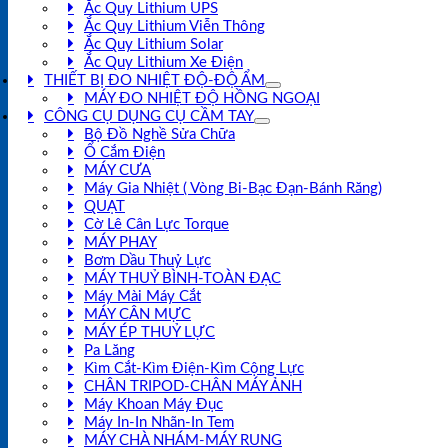
Ắc Quy Lithium UPS
Ắc Quy Lithium Viễn Thông
Ắc Quy Lithium Solar
Ắc Quy Lithium Xe Điện
THIẾT BỊ ĐO NHIỆT ĐỘ-ĐỘ ẨM
MÁY ĐO NHIỆT ĐỘ HỒNG NGOẠI
CÔNG CỤ DỤNG CỤ CẦM TAY
Bộ Đồ Nghề Sửa Chữa
Ổ Cắm Điện
MÁY CƯA
Máy Gia Nhiệt ( Vòng Bi-Bạc Đạn-Bánh Răng)
QUẠT
Cờ Lê Cân Lực Torque
MÁY PHAY
Bơm Dầu Thuỷ Lực
MÁY THUỶ BÌNH-TOÀN ĐẠC
Máy Mài Máy Cắt
MÁY CÂN MỰC
MÁY ÉP THUỶ LỰC
Pa Lăng
Kìm Cắt-Kìm Điện-Kìm Cộng Lực
CHÂN TRIPOD-CHÂN MÁY ẢNH
Máy Khoan Máy Đục
Máy In-In Nhãn-In Tem
MÁY CHÀ NHÁM-MÁY RUNG