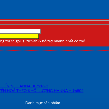
g tôi sẽ gọi lại tư vấn & hỗ trợ nhanh nhất có thể
Danh mục sản phẩm