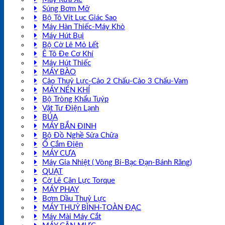
Súng Bơm Mỡ
Bộ Tô Vít Lục Giác Sao
Máy Hàn Thiếc-Máy Khò
Máy Hút Bụi
Bộ Cờ Lê Mỏ Lết
Ê Tô Đe Cơ Khí
Máy Hút Thiếc
MÁY BÀO
Cảo Thuỷ Lực-Cảo 2 Chấu-Cảo 3 Chấu-Vam
MÁY NÉN KHÍ
Bộ Tròng Khẩu Tuýp
Vật Tư Điện Lạnh
BÚA
MÁY BẮN ĐINH
Bộ Đồ Nghề Sửa Chữa
Ổ Cắm Điện
MÁY CƯA
Máy Gia Nhiệt ( Vòng Bi-Bạc Đạn-Bánh Răng)
QUẠT
Cờ Lê Cân Lực Torque
MÁY PHAY
Bơm Dầu Thuỷ Lực
MÁY THUỶ BÌNH-TOÀN ĐẠC
Máy Mài Máy Cắt