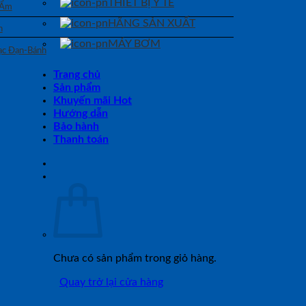
THIẾT BỊ Y TẾ
 Ẩm
HÃNG SẢN XUẤT
n
MÁY BƠM
Bạc Đạn-Bánh
Trang chủ
Sản phẩm
Khuyến mãi Hot
Hướng dẫn
Bảo hành
Thanh toán
Chưa có sản phẩm trong giỏ hàng.
Quay trở lại cửa hàng