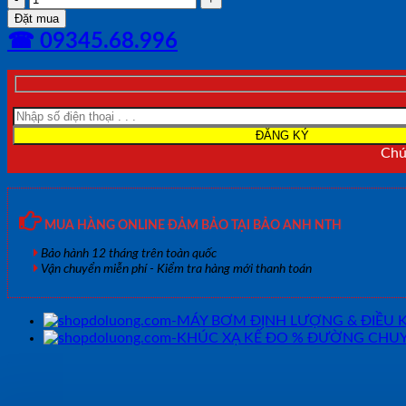
XẠ
Đặt mua
KẾ
☎ 09345.68.996
ĐO
%
ĐƯỜNG
CHUYỂN
HOÁ
THEO
KHỐI
Chún
LƯỢNG
HANNA
HI96804
số
MUA HÀNG ONLINE ĐẢM BẢO TẠI BẢO ANH NTH
lượng
Bảo hành 12 tháng trên toàn quốc
Vận chuyển miễn phí - Kiểm tra hàng mới thanh toán