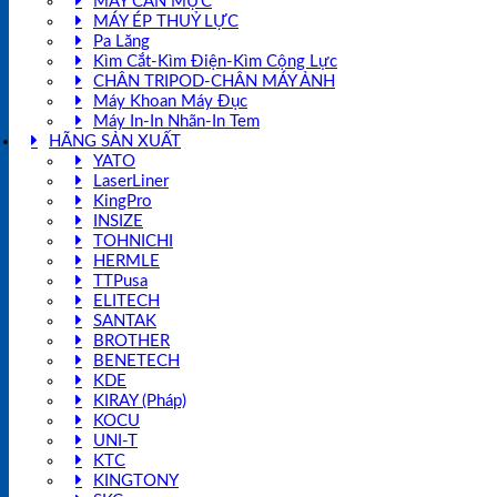
MÁY CÂN MỰC
MÁY ÉP THUỶ LỰC
Pa Lăng
Kìm Cắt-Kìm Điện-Kìm Cộng Lực
CHÂN TRIPOD-CHÂN MÁY ẢNH
Máy Khoan Máy Đục
Máy In-In Nhãn-In Tem
HÃNG SẢN XUẤT
YATO
LaserLiner
KingPro
INSIZE
TOHNICHI
HERMLE
TTPusa
ELITECH
SANTAK
BROTHER
BENETECH
KDE
KIRAY (Pháp)
KOCU
UNI-T
KTC
KINGTONY