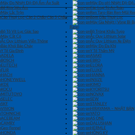
Máy Đo Nhiệt Độ-Độ Ẩm-Áp Suất
Máy Đo pH-Nhiệt Độ-Độ
Bể Rửa Siêu Âm
Các Loại Tủ An Toàn
Máy Lắc Trộn
Ren Taro-Bàn Ren-Mũi Re
Cảo Thuỷ Lực-Cảo 2 Chấu-Cảo 3 Chấu-
Bơm Dầu Thuỷ Lực
Máy Gia Nhiệt ( Vòng Bi-
Răng)
Bộ Tô Vít Lục Giác Sao
Bộ Tròng Khẩu Tuýp
Máy Cắt Cỏ
Ắc Quy Lithium Solar
Ắc Quy Lithium Viễn Thông
Ắc Quy Lithium Xe Điện
Báo Khói Báo Cháy
Máy Đo Đa Khí
Y Tế Gia Đình
Y Tế Thẩm Mỹ
ADELA
ASAKI
BOSCH
EBRO
ELITECH
ELORA
FLIR
FLUKE
HACH
HANNA
HONEYWELL
INSIZE
KDE
KIMO
KOCU
KYORITSU
MITUTOYO
NOVAX
SELEC
SEW
SKF
STANLEY
VISION
HIRAYAMA – NHẬT BẢN
TOHNICHI
YATO
ACEBEAM
AS ONE
CAMRY
DALUSHAN
Geo-Fennel
HERMLE
HONDA
HỒNG KÝ