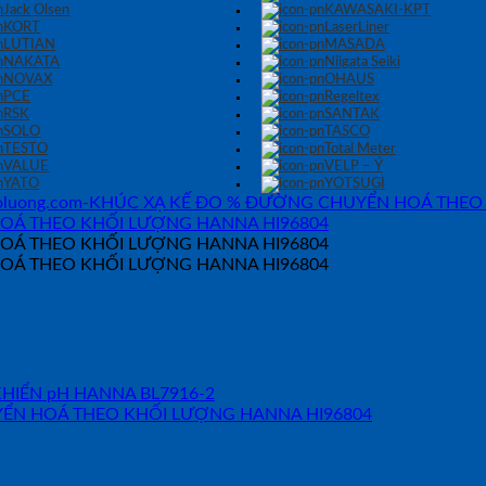
Jack Olsen
KAWASAKI-KPT
KORT
LaserLiner
LUTIAN
MASADA
NAKATA
Niigata Seiki
NOVAX
OHAUS
PCE
Regeltex
RSK
SANTAK
SOLO
TASCO
TESTO
Total Meter
VALUE
VELP – Ý
YATO
YOTSUGI
CHUYỂN HOÁ THEO KHỐI LƯ