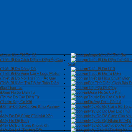
Ampe Kìm Chỉ Thị Số
Ampe Kìm Chỉ Thị Kim
Thiết Bị Đo Cách Điện – Điện Áp Cao
Thiết Bị Đo Điện Trở Đất 
Suất
Thiết Bị Đo Dòng Dò
Thiết Bị Đo LCR
Thiết Bị Đo Vòng Lặp – Loop Meter
Thiết Bị Đo Tụ Điện
Thiết Bị Đo Nội Trở Pin – Ắc Quy
Thiết Bị Hiệu Chuẩn Điện
Thiết Bị Kiểm Tra Độ An Toàn Điện
Bút Thử Điện, Cảnh Báo Đ
Sào Thao Tác
Tiếp Địa Di Động
Đồng Hồ So Điện Tử
Đồng Hồ So Cơ Khí
Thước Đo Cao Điện Tử
Thước Đo Cao Cơ Khí
Thước Kẹp Cơ Khí
Dưỡng Đo – Căn Lá
Đế Từ-Đế Gá-Đế Kẹp (Cho Panme-
Máy Đo Độ Cứng Bê Tông
)
Máy Đo Độ Dày Lớp Phủ
Máy Đo Độ Cứng Của Mút Xốp
Máy Đo Độ Cứng Của Nhự
Máy Đo Độ Rung
Máy Đo Độ Nhám Bề Mặt
Máy Đo Bụi Trong Không Khí
Máy Đo Cường Độ Ánh S
Máy Đo Môi Trường Đất
Máy Đo Môi Trường Khí