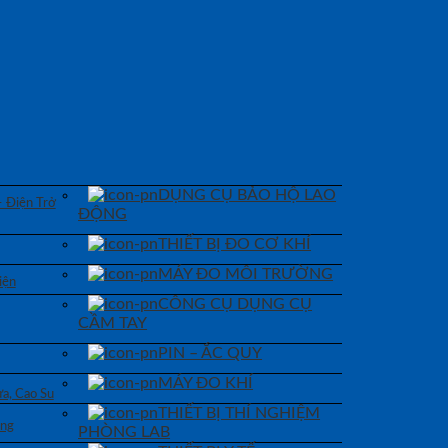
DỤNG CỤ BẢO HỘ LAO
– Điện Trở
ĐỘNG
THIẾT BỊ ĐO CƠ KHÍ
MÁY ĐO MÔI TRƯỜNG
iện
CÔNG CỤ DỤNG CỤ
CẦM TAY
PIN – ẮC QUY
MÁY ĐO KHÍ
a, Cao Su
THIẾT BỊ THÍ NGHIỆM
áng
PHÒNG LAB