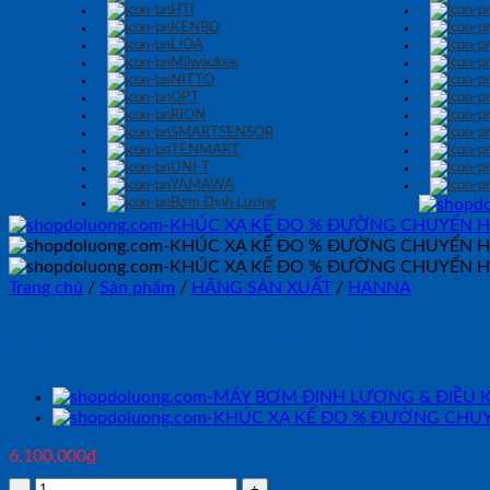
HTI
KENBO
LIOA
Milwaukee
NITTO
OPT
RION
SMARTSENSOR
TENMART
UNI-T
YAMAWA
Bơm Định Lượng
Trang chủ
/
Sản phẩm
/
HÃNG SẢN XUẤT
/
HANNA
KHÚC XẠ KẾ ĐO % ĐƯỜNG 
6,100,000
₫
KHÚC