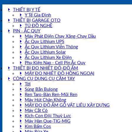
THIẾT BỊ Y TẾ
Y Tế Gia Đình
THIẾT BỊ GARAGE OTO
TỦ ĐỒ NGHỀ
PIN - ẮC QUY
Máy Phát Điện Chạy Xăng-Chạy Dầu
Ắc Quy Lithium UPS
Ắc Quy Lithium Viễn Thông
Ắc Quy Lithium Solar
Ắc Quy Lithium Xe Điện
Phụ Kiện Nạp - Cell Pin Ắc Quy
THIẾT BỊ ĐO NHIỆT ĐỘ-ĐỘ ẨM
MÁY ĐO NHIỆT ĐỘ HỒNG NGOẠI
CÔNG CỤ DỤNG CỤ CẦM TAY
Tời
Súng Bắn Bulong
Ren Taro-Bàn Ren-Mũi Ren
Máy Hút Chân Không
MÁY ĐO ĐỘ ẨM GỖ VẬT LIỆU XÂY DỰNG
Máy Cắt Cỏ
Kích-Con Đội Thuỷ Lực
Máy Hàn Que-TIG-MIG
Kìm Bấm Cos
Máy Rửa Xe