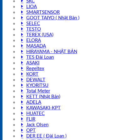
SKC
LIOA
SMARTSENSOR
GOOT TAIYO ( Nhật Bản )
SELEC
TESTO
TEREX (USA)
ELORA
MASADA
HIRAYAMA - NHẬT BẢN
TES Đài Loan
ASAKI
Regeltex
KORT
DEWALT
KYORITSU
Total Meter
KETT (Nhật Bản)
ADELA
KAWASAKI-KPT
HUATEC
FLIR
Jack Olsen
OPT
DER EE ( Đài Loan )