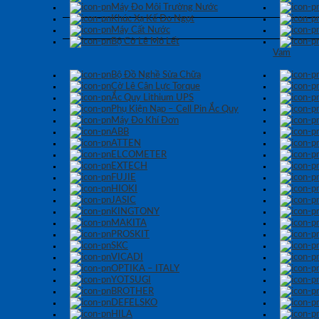
Máy Đo Môi Trường Nước
Khúc Xạ Kế Đo Ngọt
Máy Cất Nước
Bộ Cờ Lê Mỏ Lết
Vam
Bộ Đồ Nghề Sửa Chữa
Cờ Lê Cân Lực Torque
Ắc Quy Lithium UPS
Phụ Kiện Nạp – Cell Pin Ắc Quy
Máy Đo Khí Đơn
ABB
ATTEN
ELCOMETER
EXTECH
FUJIE
HIOKI
JASIC
KINGTONY
MAKITA
PROSKIT
SKC
VICADI
OPTIKA – ITALY
YOTSUGI
BROTHER
DEFELSKO
HILA