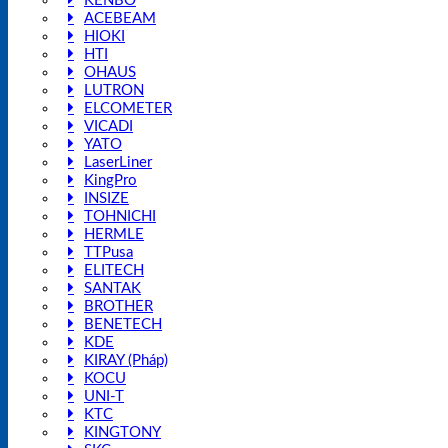
KENBO
ACEBEAM
HIOKI
HTI
OHAUS
LUTRON
ELCOMETER
VICADI
YATO
LaserLiner
KingPro
INSIZE
TOHNICHI
HERMLE
TTPusa
ELITECH
SANTAK
BROTHER
BENETECH
KDE
KIRAY (Pháp)
KOCU
UNI-T
KTC
KINGTONY