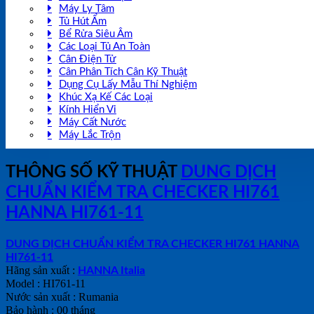
Máy Ly Tâm
Tủ Hút Ẩm
Bể Rửa Siêu Âm
Các Loại Tủ An Toàn
Cân Điện Tử
Cân Phân Tích Cân Kỹ Thuật
Dụng Cụ Lấy Mẫu Thí Nghiệm
Khúc Xạ Kế Các Loại
Kính Hiển Vi
Máy Cất Nước
Máy Lắc Trộn
THÔNG SỐ KỸ THUẬT
DUNG DỊCH
CHUẨN KIỂM TRA CHECKER HI761
HANNA HI761-11
DUNG DỊCH CHUẨN KIỂM TRA CHECKER HI761 HANNA
HI761-11
Hãng sản xuất :
HANNA Italia
Model : HI761-11
Nước sản xuất : Rumania
Bảo hành : 00 tháng