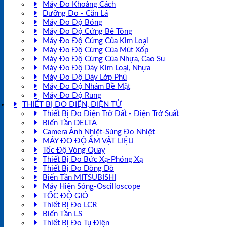
Máy Đo Khoảng Cách
Dưỡng Đo - Căn Lá
Máy Đo Độ Bóng
Máy Đo Độ Cứng Bê Tông
Máy Đo Độ Cứng Của Kim Loại
Máy Đo Độ Cứng Của Mút Xốp
Máy Đo Độ Cứng Của Nhựa, Cao Su
Máy Đo Độ Dày Kim Loại, Nhựa
Máy Đo Độ Dày Lớp Phủ
Máy Đo Độ Nhám Bề Mặt
Máy Đo Độ Rung
THIẾT BỊ ĐO ĐIỆN, ĐIỆN TỬ
Thiết Bị Đo Điện Trở Đất - Điện Trở Suất
Biến Tần DELTA
Camera Ảnh Nhiệt-Súng Đo Nhiệt
MÁY ĐO ĐỘ ẨM VẬT LIỆU
Tốc Độ Vòng Quay
Thiết Bị Đo Bức Xạ-Phóng Xạ
Thiết Bị Đo Dòng Dò
Biến Tần MITSUBISHI
Máy Hiện Sóng-Oscilloscope
TỐC ĐỘ GIÓ
Thiết Bị Đo LCR
Biến Tần LS
Thiết Bị Đo Tụ Điện