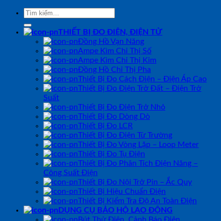
Tìm
kiếm:
THIẾT BỊ ĐO ĐIỆN, ĐIỆN TỬ
Đồng Hồ Vạn Năng
Ampe Kìm Chỉ Thị Số
Ampe Kìm Chỉ Thị Kim
Đồng Hồ Chỉ Thị Pha
Thiết Bị Đo Cách Điện – Điện Áp Cao
Thiết Bị Đo Điện Trở Đất – Điện Trở
Suất
Thiết Bị Đo Điện Trở Nhỏ
Thiết Bị Đo Dòng Dò
Thiết Bị Đo LCR
Thiết Bị Đo Điện Từ Trường
Thiết Bị Đo Vòng Lặp – Loop Meter
Thiết Bị Đo Tụ Điện
Thiết Bị Đo Phân Tích Điện Năng –
Công Suất Điện
Thiết Bị Đo Nội Trở Pin – Ắc Quy
Thiết Bị Hiệu Chuẩn Điện
Thiết Bị Kiểm Tra Độ An Toàn Điện
DỤNG CỤ BẢO HỘ LAO ĐỘNG
Bút Thử Điện, Cảnh Báo Điện