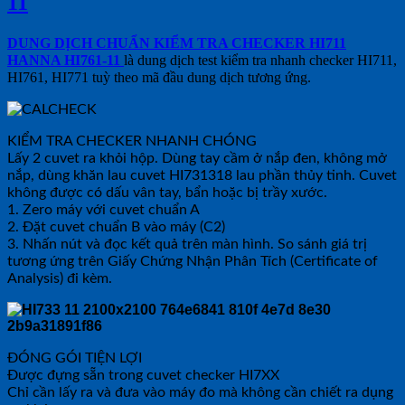
11
DUNG DỊCH CHUẨN KIỂM TRA CHECKER HI711
HANNA HI761-11
là dung dịch test kiểm tra nhanh checker HI711,
HI761, HI771 tuỳ theo mã đầu dung dịch tương ứng.
KIỂM TRA CHECKER NHANH CHÓNG
Lấy 2 cuvet ra khỏi hộp. Dùng tay cầm ở nắp đen, không mở
nắp, dùng khăn lau cuvet HI731318 lau phần thủy tinh. Cuvet
không được có dấu vân tay, bẩn hoặc bị trầy xước.
1. Zero máy với cuvet chuẩn A
2. Đặt cuvet chuẩn B vào máy (C2)
3. Nhấn nút và đọc kết quả trên màn hình. So sánh giá trị
tương ứng trên Giấy Chứng Nhận Phân Tích (Certificate of
Analysis) đi kèm.
ĐÓNG GÓI TIỆN LỢI
Được đựng sẵn trong cuvet checker HI7XX
Chỉ cần lấy ra và đưa vào máy đo mà không cần chiết ra dụng