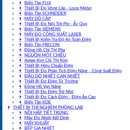
Biến Tần FUJI
Thiết Bị Đo Vòng Lặp - Loop Meter
Biến Tần SCHNEIDER
MÁY DÒ CÁP
Thiết Bị Đo Nội Trở Pin - Ắc Quy
Biến Tần SIEMENS
MÁY ĐO CÔNG SUẤT LASER
Thiết Bị Kiểm Tra Độ An Toàn Điện
Biến Tần FRECON
Đồng Hồ Chỉ Thị Pha
NGUỒN MỘT CHIỀU
Ampe Kìm Chỉ Thị Kim
Thiết Bị Hiệu Chuẩn Điện
Thiết Bị Đo Phân Tích Điện Năng - Công Suất Điện
ĐẦU DÒ NHIỆT-CAN NHIỆT
Thiết Bị Đo Điện Từ Trường
Đồng Hồ Vạn Năng
Thiết Bị Đo Điện Trở Nhỏ
Thiết Bị Đo Cách Điện - Điện Áp Cao
Biến Tần KDE
THIẾT BỊ THÍ NGHIỆM PHÒNG LAB
NỒI HẤP TIỆT TRÙNG
Máy Đo Nhớt-Kết Dính
MÁY KHUẤY
BẾP GIA NHIỆT