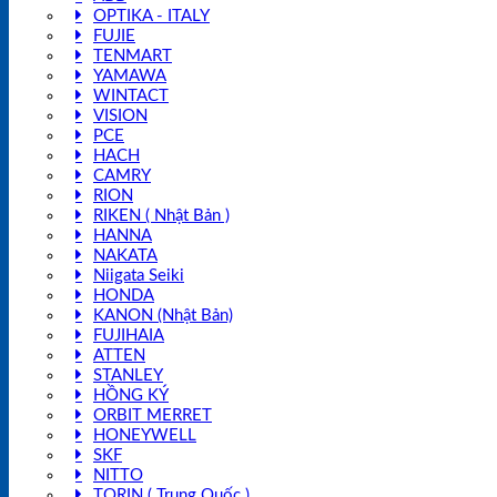
OPTIKA - ITALY
FUJIE
TENMART
YAMAWA
WINTACT
VISION
PCE
HACH
CAMRY
RION
RIKEN ( Nhật Bản )
HANNA
NAKATA
Niigata Seiki
HONDA
KANON (Nhật Bản)
FUJIHAIA
ATTEN
STANLEY
HỒNG KÝ
ORBIT MERRET
HONEYWELL
SKF
NITTO
TORIN ( Trung Quốc )