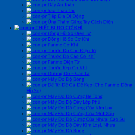
Dây An Toàn
Sào Thao Tác
Tiếp Địa Di Động
Ủng Thảm Găng Tay Cách Điện
THIẾT BỊ ĐO CƠ KHÍ
Đồng Hồ So Điện Tử
Đồng Hồ So Cơ Khí
Panme Cơ Khí
Thước Đo Cao Điện Tử
Thước Đo Cao Cơ Khí
Panme Điện Tử
Thước Kẹp Cơ Khí
Dưỡng Đo – Căn Lá
Máy Đo Độ Bóng
Đế Từ-Đế Gá-Đế Kẹp (Cho Panme-Đồng
Hồ So)
Máy Đo Độ Cứng Bê Tông
Máy Đo Độ Dày Lớp Phủ
Máy Đo Độ Cứng Của Kim Loại
Máy Đo Độ Cứng Của Mút Xốp
Máy Đo Độ Cứng Của Nhựa, Cao Su
Máy Đo Độ Dày Kim Loại, Nhựa
Máy Đo Độ Rung