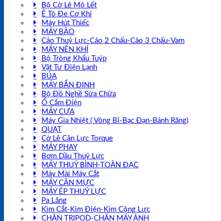
Bộ Cờ Lê Mỏ Lết
Ê Tô Đe Cơ Khí
Máy Hút Thiếc
MÁY BÀO
Cảo Thuỷ Lực-Cảo 2 Chấu-Cảo 3 Chấu-Vam
MÁY NÉN KHÍ
Bộ Tròng Khẩu Tuýp
Vật Tư Điện Lạnh
BÚA
MÁY BẮN ĐINH
Bộ Đồ Nghề Sửa Chữa
Ổ Cắm Điện
MÁY CƯA
Máy Gia Nhiệt ( Vòng Bi-Bạc Đạn-Bánh Răng)
QUẠT
Cờ Lê Cân Lực Torque
MÁY PHAY
Bơm Dầu Thuỷ Lực
MÁY THUỶ BÌNH-TOÀN ĐẠC
Máy Mài Máy Cắt
MÁY CÂN MỰC
MÁY ÉP THUỶ LỰC
Pa Lăng
Kìm Cắt-Kìm Điện-Kìm Cộng Lực
CHÂN TRIPOD-CHÂN MÁY ẢNH