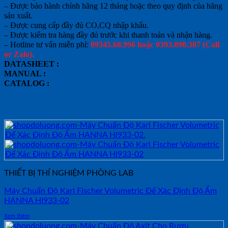
– Được bảo hành chính hãng 12 tháng hoặc theo quy định của hãng
sản xuất.
– Được cung cấp đầy đủ CO,CQ nhập khẩu.
– Được kiểm tra hàng đầy đủ trước khi thanh toán và nhận hàng.
– Hotline tư vấn miễn phí:
09345.68.996 hoặc 0393.090.307 (Call
or Zalo).
DATASHEET :
MANUAL :
CATALOG :
Sản phẩm tương tự
THIẾT BỊ THÍ NGHIỆM PHÒNG LAB
Máy Chuẩn Độ Karl Fischer Volumetric Để Xác Định Độ Ẩm
HANNA HI933-02
Xem thêm