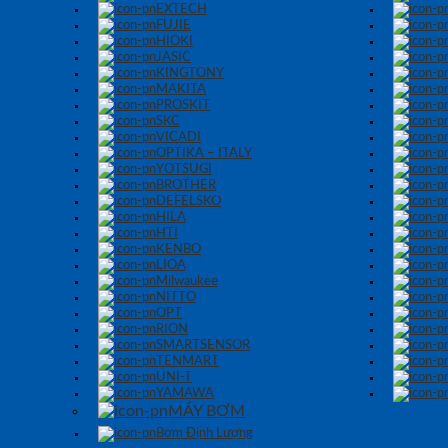
EXTECH
FUJIE
HIOKI
JASIC
KINGTONY
MAKITA
PROSKIT
SKC
VICADI
OPTIKA – ITALY
YOTSUGI
BROTHER
DEFELSKO
HILA
HTI
KENBO
LIOA
Milwaukee
NITTO
OPT
RION
SMARTSENSOR
TENMART
UNI-T
YAMAWA
MÁY BƠM
Bơm Định Lượng