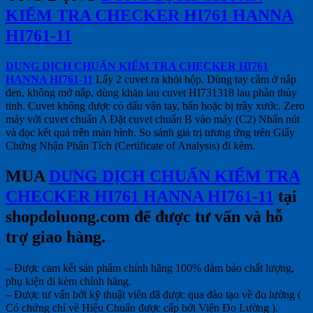
KIỂM TRA CHECKER HI761 HANNA
HI761-11
DUNG DỊCH CHUẨN KIỂM TRA CHECKER HI761
HANNA HI761-11
Lấy 2 cuvet ra khỏi hộp. Dùng tay cầm ở nắp
đen, không mở nắp, dùng khăn lau cuvet HI731318 lau phần thủy
tinh. Cuvet không được có dấu vân tay, bẩn hoặc bị trầy xước. Zero
máy với cuvet chuẩn A Đặt cuvet chuẩn B vào máy (C2) Nhấn nút
và đọc kết quả trên màn hình. So sánh giá trị tương ứng trên Giấy
Chứng Nhận Phân Tích (Certificate of Analysis) đi kèm.
MUA
DUNG DỊCH CHUẨN KIỂM TRA
CHECKER HI761 HANNA HI761-11
tại
shopdoluong.com để được tư vấn và hỗ
trợ giao hàng.
– Được cam kết sản phẩm chính hãng 100% đảm bảo chất lượng,
phụ kiện đi kèm chính hãng.
– Được tư vấn bởi kỹ thuật viên đã được qua đào tạo về đo lường (
Có chứng chỉ về Hiệu Chuẩn được cấp bởi Viện Đo Lường ).