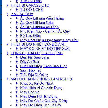
Y Tế Gia Đình
THIẾT BỊ GARAGE OTO
TỦ ĐỒ NGHỀ
PIN - ẮC QUY
Ắc Quy Lithium Viễn Thông
Ắc Quy Lithium Solar
Ắc Quy Lithium Xe Điện
Phụ Kiện Nạp - Cell Pin Ắc Quy
Bộ Lưu Điện
Máy Phát Điện Chạy Xăng-Chạy Dầu
THIẾT BỊ ĐO NHIỆT ĐỘ-ĐỘ ẨM
MÁY ĐO NHIỆT ĐỘ TIẾP XÚC
DỤNG CỤ BẢO HỘ LAO ĐỘNG
Đèn Pin Siêu Sáng
Dây An Toàn
Bút Thử Điện, Cảnh Báo Điện
Sào Thao Tác
Tiếp Địa Di Động
MÁY ĐO TRONG NÔNG LÂM NGHIỆP
Khúc Xạ Kế Đo Ngọt
Kính Hiển Vi Chuyên Dụng
Máy Bóc Vỏ
Máy Đếm Hạt Tự Động
Máy Đo Chiều Cao Cây Đứng
Máy Đo Điện Tích Lá Cây