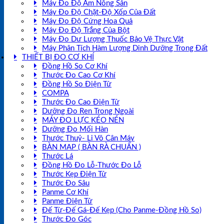
Máy Đo Độ Ẩm Nông Sản
Máy Đo Độ Chặt-Độ Xốp Của Đất
Máy Đo Độ Cứng Hoa Quả
Máy Đo Độ Trắng Của Bột
Máy Đo Dư Lượng Thuốc Bảo Vệ Thực Vật
Máy Phân Tích Hàm Lượng Dinh Dưỡng Trong Đất
THIẾT BỊ ĐO CƠ KHÍ
Đồng Hồ So Cơ Khí
Thước Đo Cao Cơ Khí
Đồng Hồ So Điện Tử
COMPA
Thước Đo Cao Điện Tử
Dưỡng Đo Ren Trong Ngoài
MÁY ĐO LỰC KÉO NÉN
Dưỡng Đo Mối Hàn
Thước Thuỷ- Li Vô Cân Máy
BÀN MAP ( BÀN RÀ CHUẨN )
Thước Lá
Đồng Hồ Đo Lỗ-Thước Đo Lỗ
Thước Kẹp Điện Tử
Thước Đo Sâu
Panme Cơ Khí
Panme Điện Tử
Đế Từ-Đế Gá-Đế Kẹp (Cho Panme-Đồng Hồ So)
Thước Đo Góc