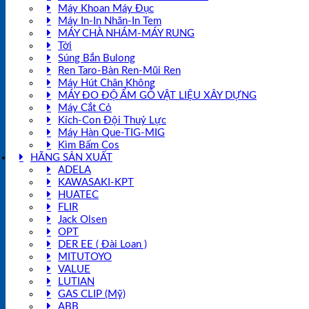
Máy Khoan Máy Đục
Máy In-In Nhãn-In Tem
MÁY CHÀ NHÁM-MÁY RUNG
Tời
Súng Bắn Bulong
Ren Taro-Bàn Ren-Mũi Ren
Máy Hút Chân Không
MÁY ĐO ĐỘ ẨM GỖ VẬT LIỆU XÂY DỰNG
Máy Cắt Cỏ
Kích-Con Đội Thuỷ Lực
Máy Hàn Que-TIG-MIG
Kìm Bấm Cos
HÃNG SẢN XUẤT
ADELA
KAWASAKI-KPT
HUATEC
FLIR
Jack Olsen
OPT
DER EE ( Đài Loan )
MITUTOYO
VALUE
LUTIAN
GAS CLIP (Mỹ)
ABB