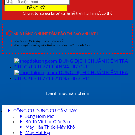
HI761
HANNA
Chúng tôi sẽ gọi lại tư vấn & hỗ trợ nhanh nhất có thể
HI761-
11
số
lượng
MUA HÀNG ONLINE ĐẢM BẢO TẠI BẢO ANH NTH
Bảo hành 12 tháng trên toàn quốc
Vận chuyển miễn phí - Kiểm tra hàng mới thanh toán
Danh mục sản phẩm
CÔNG CỤ DỤNG CỤ CẦM TAY
Súng Bơm Mỡ
Bộ Tô Vít Lục Giác Sao
Máy Hàn Thiếc-Máy Khò
Máy Hút Bụi