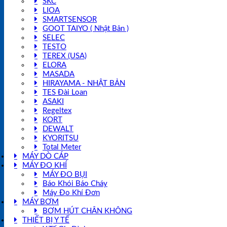
SKC
LIOA
SMARTSENSOR
GOOT TAIYO ( Nhật Bản )
SELEC
TESTO
TEREX (USA)
ELORA
MASADA
HIRAYAMA - NHẬT BẢN
TES Đài Loan
ASAKI
Regeltex
KORT
DEWALT
KYORITSU
Total Meter
MÁY DÒ CÁP
MÁY ĐO KHÍ
MÁY ĐO BỤI
Báo Khói Báo Cháy
Máy Đo Khí Đơn
MÁY BƠM
BƠM HÚT CHÂN KHÔNG
THIẾT BỊ Y TẾ