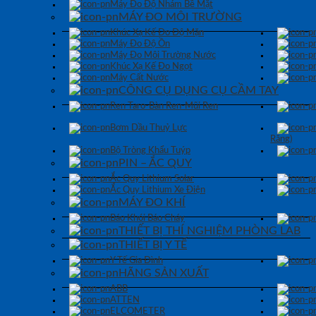
Máy Đo Độ Nhám Bề Mặt
MÁY ĐO MÔI TRƯỜNG
Khúc Xạ Kế Đo Độ Mặn
Máy Đo Độ Ồn
Máy Đo Môi Trường Nước
Khúc Xạ Kế Đo Ngọt
Máy Cất Nước
CÔNG CỤ DỤNG CỤ CẦM TAY
Ren Taro-Bàn Ren-Mũi Ren
Bơm Dầu Thuỷ Lực
Răng)
Bộ Tròng Khẩu Tuýp
PIN – ẮC QUY
Ắc Quy Lithium Solar
Ắc Quy Lithium Xe Điện
MÁY ĐO KHÍ
Báo Khói Báo Cháy
THIẾT BỊ THÍ NGHIỆM PHÒNG LAB
THIẾT BỊ Y TẾ
Y Tế Gia Đình
HÃNG SẢN XUẤT
ABB
ATTEN
ELCOMETER