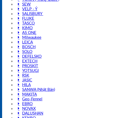
SEW
VELP - Ý
SALISBURY
FLUKE
TASCO
KIMO
AS ONE
Milwaukee
LEICA
BOSCH
SOLO
DEFELSKO
EXTECH
PROSKIT
YOTSUGI
RSK
JASIC
HILA
SANWA (Nhật Bản)
MAKITA
Geo-Fennel
EBRO
NOVAX
DALUSHAN