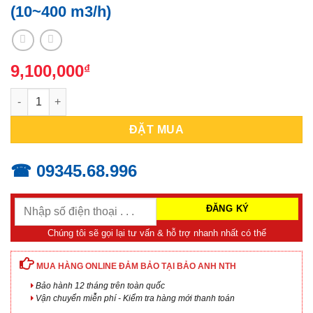
(10~400 m3/h)
9,100,000
₫
CONE ĐO LƯU LƯỢNG GIÓ KIMO K85 (10~400 m3/h) số lượng
ĐẶT MUA
☎ 09345.68.996
Chúng tôi sẽ gọi lại tư vấn & hỗ trợ nhanh nhất có thể
MUA HÀNG ONLINE ĐẢM BẢO TẠI BẢO ANH NTH
Bảo hành 12 tháng trên toàn quốc
Vận chuyển miễn phí - Kiểm tra hàng mới thanh toán