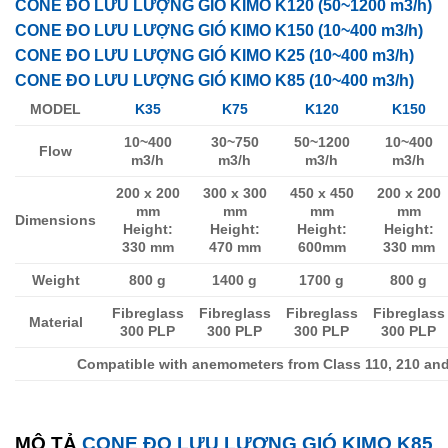
CONE ĐO LƯU LƯỢNG GIÓ KIMO K120 (50~1200 m3/h)
CONE ĐO LƯU LƯỢNG GIÓ KIMO K150 (10~400 m3/h)
CONE ĐO LƯU LƯỢNG GIÓ KIMO K25 (10~400 m3/h)
CONE ĐO LƯU LƯỢNG GIÓ KIMO K85 (10~400 m3/h)
MODEL
K35
K75
K120
K150
10~400
30~750
50~1200
10~400
Flow
m3/h
m3/h
m3/h
m3/h
200 x 200
300 x 300
450 x 450
200 x 200
mm
mm
mm
mm
Dimensions
Height:
Height:
Height:
Height:
330 mm
470 mm
600mm
330 mm
Weight
800 g
1400 g
1700 g
800 g
Fibreglass
Fibreglass
Fibreglass
Fibreglass
Material
300 PLP
300 PLP
300 PLP
300 PLP
Compatible with anemometers from Class 110, 210 and
MÔ TẢ
CONE ĐO LƯU LƯỢNG GIÓ KIMO K85