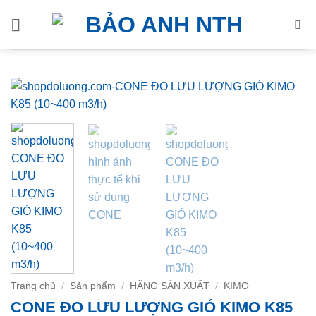
Bỏ
qua
nội
dung
Trang chủ
/
Sản phẩm
/
HÃNG SẢN XUẤT
/
KIMO
CONE ĐO LƯU LƯỢNG GIÓ KIMO K85