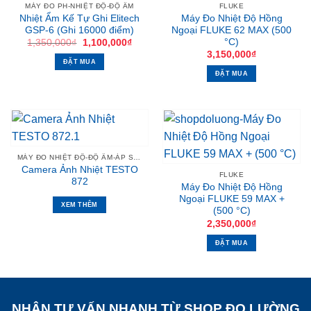
MÁY ĐO PH-NHIỆT ĐỘ-ĐỘ ẨM
FLUKE
Nhiệt Ẩm Kế Tự Ghi Elitech
Máy Đo Nhiệt Độ Hồng
GSP-6 (Ghi 16000 điểm)
Ngoại FLUKE 62 MAX (500
°C)
Giá
Giá
1,350,000
₫
1,100,000
₫
gốc
hiện
3,150,000
₫
là:
tại
ĐẶT MUA
1,350,000₫.
là:
ĐẶT MUA
1,100,000₫.
MÁY ĐO NHIỆT ĐỘ-ĐỘ ẨM-ÁP SUẤT
Camera Ảnh Nhiệt TESTO
FLUKE
872
Máy Đo Nhiệt Độ Hồng
Ngoại FLUKE 59 MAX +
XEM THÊM
(500 °C)
2,350,000
₫
ĐẶT MUA
NHẬN TƯ VẤN NHANH TỪ SHOP ĐO LƯỜNG