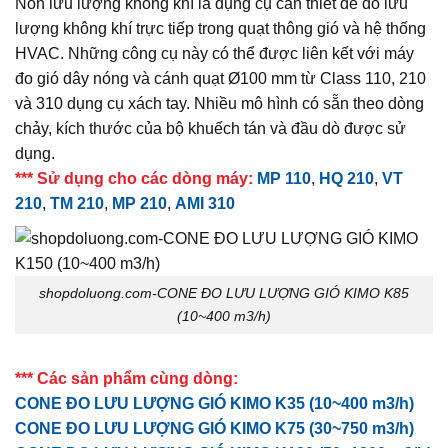
Nón lưu lượng không khí là dụng cụ cần thiết để đo lưu
lượng không khí trực tiếp trong quạt thông gió và hệ thống
HVAC. Những công cụ này có thể được liên kết với máy
đo gió dây nóng và cánh quạt Ø100 mm từ Class 110, 210
và 310 dụng cụ xách tay. Nhiều mô hình có sẵn theo dòng
chảy, kích thước của bộ khuếch tán và đầu dò được sử
dụng.
*** Sử dụng cho các dòng máy:
MP 110
,
HQ 210
,
VT
210
,
TM 210
,
MP 210
,
AMI 310
shopdoluong.com-CONE ĐO LƯU LƯỢNG GIÓ KIMO K85
(10~400 m3/h)
*** Các sản phẩm cùng dòng:
CONE ĐO LƯU LƯỢNG GIÓ KIMO K35 (10~400 m3/h)
CONE ĐO LƯU LƯỢNG GIÓ KIMO K75 (30~750 m3/h)