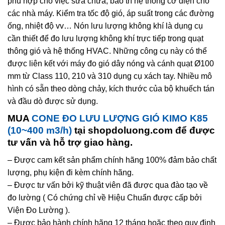
phù hợp cho việc sửa chữa, bảo trì hệ thống cơ điện cho
các nhà máy. Kiểm tra tốc độ gió, áp suất trong các đường
ống, nhiệt độ vv… Nón lưu lượng không khí là dụng cụ
cần thiết để đo lưu lượng không khí trực tiếp trong quạt
thông gió và hệ thống HVAC. Những công cụ này có thể
được liên kết với máy đo gió dây nóng và cánh quạt Ø100
mm từ Class 110, 210 và 310 dụng cụ xách tay. Nhiều mô
hình có sẵn theo dòng chảy, kích thước của bộ khuếch tán
và đầu dò được sử dụng.
MUA
CONE ĐO LƯU LƯỢNG GIÓ KIMO K85
(10~400 m3/h)
tại shopdoluong.com để được
tư vấn và hỗ trợ giao hàng.
– Được cam kết sản phẩm chính hãng 100% đảm bảo chất
lượng, phụ kiện đi kèm chính hãng.
– Được tư vấn bởi kỹ thuật viên đã được qua đào tạo về
đo lường ( Có chứng chỉ về Hiệu Chuẩn được cấp bởi
Viện Đo Lường ).
– Được bảo hành chính hãng 12 tháng hoặc theo quy định