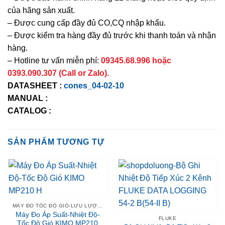
của hãng sản xuất.
– Được cung cấp đầy đủ CO,CQ nhập khẩu.
– Được kiểm tra hàng đầy đủ trước khi thanh toán và nhận
hàng.
– Hotline tư vấn miễn phí:
09345.68.996 hoặc
0393.090.307 (Call or Zalo).
DATASHEET :
cones_04-02-10
MANUAL :
CATALOG :
SẢN PHẨM TƯƠNG TỰ
MÁY ĐO TỐC ĐỘ GIÓ-LƯU LƯỢNG GIÓ
Máy Đo Áp Suất-Nhiệt Độ-
FLUKE
Tốc Độ Gió KIMO MP210