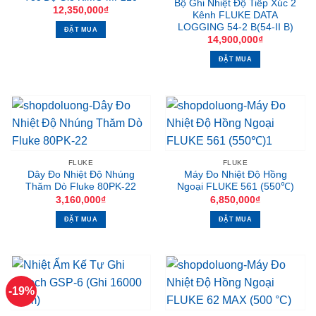
Bộ Ghi Nhiệt Độ Tiếp Xúc 2
12,350,000
₫
Kênh FLUKE DATA
LOGGING 54-2 B(54-II B)
ĐẶT MUA
14,900,000
₫
ĐẶT MUA
FLUKE
FLUKE
Dây Đo Nhiệt Độ Nhúng
Máy Đo Nhiệt Độ Hồng
Thăm Dò Fluke 80PK-22
Ngoại FLUKE 561 (550℃)
3,160,000
₫
6,850,000
₫
ĐẶT MUA
ĐẶT MUA
-19%