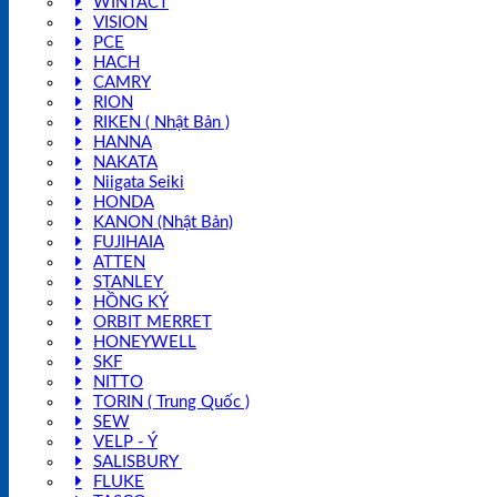
WINTACT
VISION
PCE
HACH
CAMRY
RION
RIKEN ( Nhật Bản )
HANNA
NAKATA
Niigata Seiki
HONDA
KANON (Nhật Bản)
FUJIHAIA
ATTEN
STANLEY
HỒNG KÝ
ORBIT MERRET
HONEYWELL
SKF
NITTO
TORIN ( Trung Quốc )
SEW
VELP - Ý
SALISBURY
FLUKE