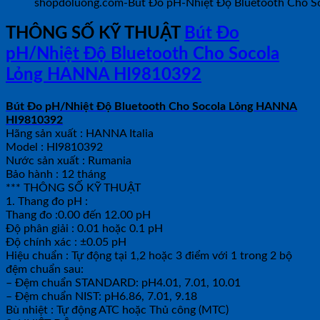
shopdoluong.com-Bút Đo pH-Nhiệt Độ Bluetooth Cho 
THÔNG SỐ KỸ THUẬT
Bút Đo
pH/Nhiệt Độ Bluetooth Cho Socola
Lỏng HANNA HI9810392
Bút Đo pH/Nhiệt Độ Bluetooth Cho Socola Lỏng HANNA
HI9810392
Hãng sản xuất : HANNA Italia
Model : HI9810392
Nước sản xuất : Rumania
Bảo hành : 12 tháng
*** THÔNG SỐ KỸ THUẬT
1. Thang đo pH :
Thang đo :0.00 đến 12.00 pH
Độ phân giải : 0.01 hoặc 0.1 pH
Độ chính xác : ±0.05 pH
Hiệu chuẩn : Tự động tại 1,2 hoặc 3 điểm với 1 trong 2 bộ
đệm chuẩn sau:
– Đệm chuẩn STANDARD: pH4.01, 7.01, 10.01
– Đệm chuẩn NIST: pH6.86, 7.01, 9.18
Bù nhiệt : Tự động ATC hoặc Thủ công (MTC)