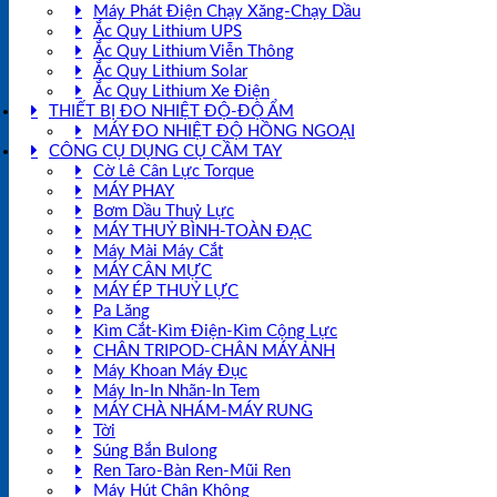
Máy Phát Điện Chạy Xăng-Chạy Dầu
Ắc Quy Lithium UPS
Ắc Quy Lithium Viễn Thông
Ắc Quy Lithium Solar
Ắc Quy Lithium Xe Điện
THIẾT BỊ ĐO NHIỆT ĐỘ-ĐỘ ẨM
MÁY ĐO NHIỆT ĐỘ HỒNG NGOẠI
CÔNG CỤ DỤNG CỤ CẦM TAY
Cờ Lê Cân Lực Torque
MÁY PHAY
Bơm Dầu Thuỷ Lực
MÁY THUỶ BÌNH-TOÀN ĐẠC
Máy Mài Máy Cắt
MÁY CÂN MỰC
MÁY ÉP THUỶ LỰC
Pa Lăng
Kìm Cắt-Kìm Điện-Kìm Cộng Lực
CHÂN TRIPOD-CHÂN MÁY ẢNH
Máy Khoan Máy Đục
Máy In-In Nhãn-In Tem
MÁY CHÀ NHÁM-MÁY RUNG
Tời
Súng Bắn Bulong
Ren Taro-Bàn Ren-Mũi Ren
Máy Hút Chân Không