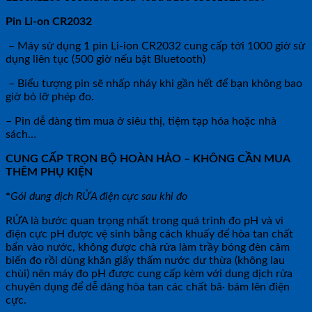
Pin Li-on CR2032
– Máy sử dụng 1 pin Li-ion CR2032 cung cấp tới 1000 giờ sử
dụng liên tục (500 giờ nếu bật Bluetooth)
– Biểu tượng pin sẽ nhấp nháy khi gần hết để bạn không bao
giờ bỏ lỡ phép đo.
– Pin dễ dàng tìm mua ở siêu thị, tiệm tạp hóa hoặc nhà
sách…
CUNG CẤP TRỌN BỘ HOÀN HẢO – KHÔNG CẦN MUA
THÊM PHỤ KIỆN
*
Gói dung dịch RỬA điện cực sau khi đo
RỬA là bước quan trọng nhất trong quá trình đo pH và vì
điện cực pH được vệ sinh bằng cách khuấy để hòa tan chất
bẩn vào nước, không được chà rửa làm trầy bóng đèn cảm
biến đo rồi dùng khăn giấy thấm nước dư thừa (không lau
chùi) nên máy đo pH được cung cấp kèm với dung dịch rửa
chuyên dụng để dễ dàng hòa tan các chất bâ· bám lên điện
cực.