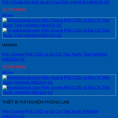
Máy Chuẩn Độ Axit và pH Cho Giấm HANNA HI84534-02
24,150,000
₫
Đặt mua
HANNA
Máy Quang Phổ COD và Đa Chỉ Tiêu Nước Thải HANNA
HI83314-02
30,200,000
₫
Đặt mua
THIẾT BỊ THÍ NGHIỆM PHÒNG LAB
Máy Quang Phổ COD và Đa Chỉ Tiêu Nước HANNA
HI83224-02