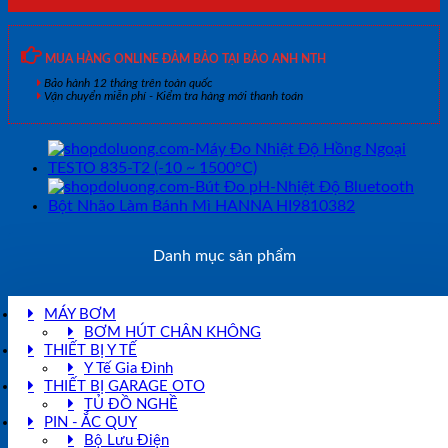
MUA HÀNG ONLINE ĐẢM BẢO TẠI BẢO ANH NTH
Bảo hành 12 tháng trên toàn quốc
Vận chuyển miễn phí - Kiểm tra hàng mới thanh toán
Danh mục sản phẩm
MÁY BƠM
BƠM HÚT CHÂN KHÔNG
THIẾT BỊ Y TẾ
Y Tế Gia Đình
THIẾT BỊ GARAGE OTO
TỦ ĐỒ NGHỀ
PIN - ẮC QUY
Bộ Lưu Điện