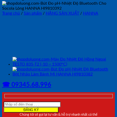
Trang chủ
/
Sản phẩm
/
HÃNG SẢN XUẤT
/
HANNA
Bút Đo pH/Nhiệt Độ
Bluetooth Cho Socola Lỏng
HANNA HI9810392
☎ 09345.68.996
Chúng tôi sẽ gọi lại tư vấn & hỗ trợ nhanh nhất có thể