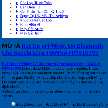
Các Loại Tủ An Toàn
Cân Điện Tử
Cân Phân Tích Cân Kỹ Thuật
Dụng Cụ Lấy Mẫu Thí Nghiệm
Khúc Xạ Kế Các Loại
Kính Hiển Vi
Máy Cất Nước
Máy Lắc Trộn
MÔ TẢ
Bút Đo pH/Nhiệt Độ Bluetooth
Cho Socola Lỏng HANNA HI9810392
Bút Đo pH/Nhiệt Độ Bluetooth Cho Socola Lỏng HANNA
HI9810392
là bút đo pH không dây chuyên nghiệp, thuộc
dòng HALO2 của Hanna Instruments. Thiết kế dạng bút đo bỏ
túi, nhỏ gọn. Đo độ pH trực tiếp cho Socola lỏng, chất lỏng.
Độ chính xác ±0.05 pH. Máy đo đi kèm đầy đủ đầu dò, dung
dịch chuẩn, pin.
– Được ưa chuộng và sử dụng nhiều trong ngành chế biến
socola