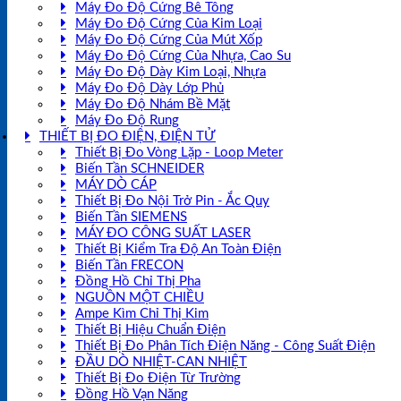
Máy Đo Độ Cứng Bê Tông
Máy Đo Độ Cứng Của Kim Loại
Máy Đo Độ Cứng Của Mút Xốp
Máy Đo Độ Cứng Của Nhựa, Cao Su
Máy Đo Độ Dày Kim Loại, Nhựa
Máy Đo Độ Dày Lớp Phủ
Máy Đo Độ Nhám Bề Mặt
Máy Đo Độ Rung
THIẾT BỊ ĐO ĐIỆN, ĐIỆN TỬ
Thiết Bị Đo Vòng Lặp - Loop Meter
Biến Tần SCHNEIDER
MÁY DÒ CÁP
Thiết Bị Đo Nội Trở Pin - Ắc Quy
Biến Tần SIEMENS
MÁY ĐO CÔNG SUẤT LASER
Thiết Bị Kiểm Tra Độ An Toàn Điện
Biến Tần FRECON
Đồng Hồ Chỉ Thị Pha
NGUỒN MỘT CHIỀU
Ampe Kìm Chỉ Thị Kim
Thiết Bị Hiệu Chuẩn Điện
Thiết Bị Đo Phân Tích Điện Năng - Công Suất Điện
ĐẦU DÒ NHIỆT-CAN NHIỆT
Thiết Bị Đo Điện Từ Trường
Đồng Hồ Vạn Năng