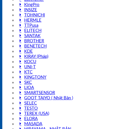
KingPro
INSIZE
TOHNICHI
HERMLE
TTPusa
ELITECH
SANTAK
BROTHER
BENETECH
KDE
KIRAY (Pháp)
KOCU
UNI-T
KTC
KINGTONY
SKC
LIOA
SMARTSENSOR
GOOT TAIYO ( Nhật Bản )
SELEC
TESTO
TEREX (USA)
ELORA
MASADA