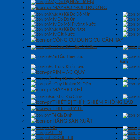
Máy Đo Độ Nhám Bề Mặt
MÁY ĐO MÔI TRƯỜNG
Khúc Xạ Kế Đo Độ Mặn
Máy Đo Độ Ồn
Máy Đo Môi Trường Nước
Khúc Xạ Kế Đo Ngọt
Máy Cất Nước
CÔNG CỤ DỤNG CỤ CẦM TAY
Ren Taro-Bàn Ren-Mũi Ren
Bơm Dầu Thuỷ Lực
Răng)
Bộ Tròng Khẩu Tuýp
PIN – ẮC QUY
Ắc Quy Lithium Solar
Ắc Quy Lithium Xe Điện
MÁY ĐO KHÍ
Báo Khói Báo Cháy
THIẾT BỊ THÍ NGHIỆM PHÒNG LAB
THIẾT BỊ Y TẾ
Y Tế Gia Đình
HÃNG SẢN XUẤT
ABB
ATTEN
ELCOMETER