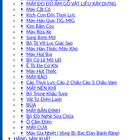
MÁY ĐO ĐỘ ẨM GỖ VẬT LIỆU XÂY DỰNG
Máy Cắt Cỏ
Kích-Con Đội Thuỷ Lực
Máy Hàn Que-TIG-MIG
Kìm Bấm Cos
Máy Rửa Xe
Súng Bơm Mỡ
Bộ Tô Vít Lục Giác Sao
Máy Hàn Thiếc-Máy Khò
Máy Hút Bụi
Bộ Cờ Lê Mỏ Lết
Ê Tô Đe Cơ Khí
Máy Hút Thiếc
MÁY BÀO
Cảo Thuỷ Lực-Cảo 2 Chấu-Cảo 3 Chấu-Vam
MÁY NÉN KHÍ
Bộ Tròng Khẩu Tuýp
Vật Tư Điện Lạnh
BÚA
MÁY BẮN ĐINH
Bộ Đồ Nghề Sửa Chữa
Ổ Cắm Điện
MÁY CƯA
Máy Gia Nhiệt ( Vòng Bi-Bạc Đạn-Bánh Răng)
HÃNG SẢN XUẤT