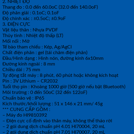
2. NHIỆT ĐỘ
Thang đo : 0.0 đến 60.0oC (32.0 đến 140.0oF)
Độ phân giải : 0.1oC; 0.1oF
Độ chính xác : ±0.5oC; ±0.9oF
3. ĐIỆN CỰC
Vật liệu thân : Nhựa PVDF
Thủy tinh : Nhiệt độ thấp (LT)
Mối nối : Mở
Tế bào tham chiếu : Kép, Ag/AgCl
Chất điện phân : gel (tái châm điện phân)
Đầu/Hình dạng : Hình nón, đường kính 6x10mm
Đường kính ngoài : 8 mm
Chiều dài : 75 mm
Tự động tắt máy : 8 phút, 60 phút hoặc không kích hoạt
Pin : 3V Lithium – CR2032
Tuổi thọ pin : Khoảng 1000 giờ (500 giờ nếu bật Bluetooth)
Môi trường : 0 đến 50oC (32 đến 122oF)
Chuẩn bảo vệ : IP65
Kích thước/khối lượng : 51 x 146 x 21 mm/ 45g
*** CUNG CẤP GỒM :
– Máy đo HI9810392
– Điện cực cố định vào thân máy, không thể tháo rời
– 2 gói dung dịch chuẩn pH 4.01 HI70004, 20 mL
– 2 gói dung dịch chuẩn pH 7.01 HI70007, 20 mL