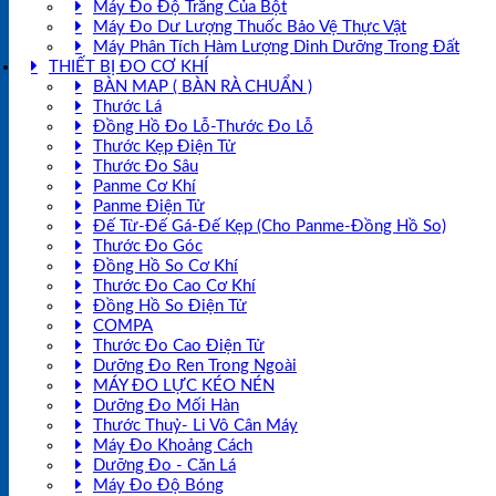
Máy Đo Độ Trắng Của Bột
Máy Đo Dư Lượng Thuốc Bảo Vệ Thực Vật
Máy Phân Tích Hàm Lượng Dinh Dưỡng Trong Đất
THIẾT BỊ ĐO CƠ KHÍ
BÀN MAP ( BÀN RÀ CHUẨN )
Thước Lá
Đồng Hồ Đo Lỗ-Thước Đo Lỗ
Thước Kẹp Điện Tử
Thước Đo Sâu
Panme Cơ Khí
Panme Điện Tử
Đế Từ-Đế Gá-Đế Kẹp (Cho Panme-Đồng Hồ So)
Thước Đo Góc
Đồng Hồ So Cơ Khí
Thước Đo Cao Cơ Khí
Đồng Hồ So Điện Tử
COMPA
Thước Đo Cao Điện Tử
Dưỡng Đo Ren Trong Ngoài
MÁY ĐO LỰC KÉO NÉN
Dưỡng Đo Mối Hàn
Thước Thuỷ- Li Vô Cân Máy
Máy Đo Khoảng Cách
Dưỡng Đo - Căn Lá
Máy Đo Độ Bóng