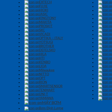
EXTECH
FUJIE
HIOKI
JASIC
KINGTONY
MAKITA
PROSKIT
SKC
VICADI
OPTIKA – ITALY
YOTSUGI
BROTHER
DEFELSKO
HILA
HTI
KENBO
LIOA
Milwaukee
NITTO
OPT
RION
SMARTSENSOR
TENMART
UNI-T
YAMAWA
MÁY BƠM
Bơm Định Lượng