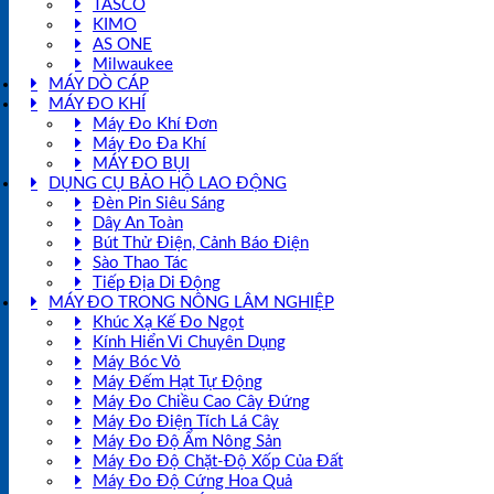
TASCO
KIMO
AS ONE
Milwaukee
MÁY DÒ CÁP
MÁY ĐO KHÍ
Máy Đo Khí Đơn
Máy Đo Đa Khí
MÁY ĐO BỤI
DỤNG CỤ BẢO HỘ LAO ĐỘNG
Đèn Pin Siêu Sáng
Dây An Toàn
Bút Thử Điện, Cảnh Báo Điện
Sào Thao Tác
Tiếp Địa Di Động
MÁY ĐO TRONG NÔNG LÂM NGHIỆP
Khúc Xạ Kế Đo Ngọt
Kính Hiển Vi Chuyên Dụng
Máy Bóc Vỏ
Máy Đếm Hạt Tự Động
Máy Đo Chiều Cao Cây Đứng
Máy Đo Điện Tích Lá Cây
Máy Đo Độ Ẩm Nông Sản
Máy Đo Độ Chặt-Độ Xốp Của Đất
Máy Đo Độ Cứng Hoa Quả