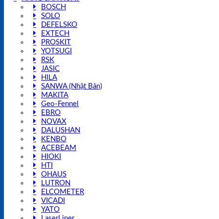
BOSCH
SOLO
DEFELSKO
EXTECH
PROSKIT
YOTSUGI
RSK
JASIC
HILA
SANWA (Nhật Bản)
MAKITA
Geo-Fennel
EBRO
NOVAX
DALUSHAN
KENBO
ACEBEAM
HIOKI
HTI
OHAUS
LUTRON
ELCOMETER
VICADI
YATO
LaserLiner