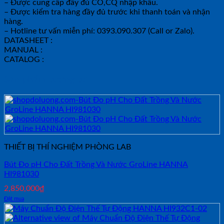
– Được cung cấp đầy đủ CO,CQ nhập khẩu.
– Được kiểm tra hàng đầy đủ trước khi thanh toán và nhận
hàng.
– Hotline tư vấn miễn phí: 0393.090.307 (Call or Zalo).
DATASHEET :
MANUAL :
CATALOG :
Sản phẩm tương tự
THIẾT BỊ THÍ NGHIỆM PHÒNG LAB
Bút Đo pH Cho Đất Trồng Và Nước GroLine HANNA
HI981030
2,850,000
₫
Đặt mua