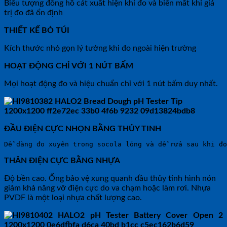
Biểu tượng đồng hồ cát xuất hiện khi đo và biến mất khi giá
trị đo đã ổn định
THIẾT KẾ BỎ TÚI
Kích thước nhỏ gọn lý tưởng khi đo ngoài hiện trường
HOẠT ĐỘNG CHỈ VỚI 1 NÚT BẤM
Mọi hoạt động đo và hiệu chuẩn chỉ với 1 nút bấm duy nhất.
ĐẦU ĐIỆN CỰC NHỌN BẰNG THỦY TINH
Dễ dàng đo xuyên trong socola lỏng và dễ rửa sau khi đo
THÂN ĐIỆN CỰC BẰNG NHỰA
Độ bền cao. Ống bảo vệ xung quanh đầu thủy tinh hình nón
giảm khả năng vỡ điện cực do va chạm hoặc làm rơi. Nhựa
PVDF là một loại nhựa chất lượng cao.