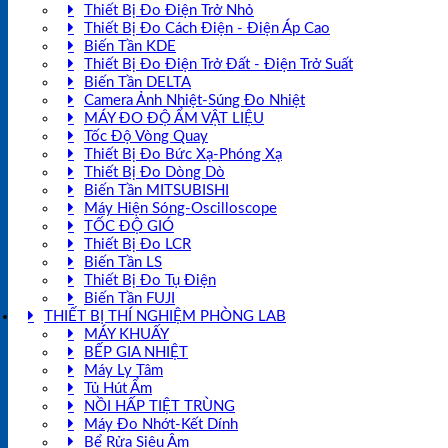
Thiết Bị Đo Điện Trở Nhỏ
Thiết Bị Đo Cách Điện - Điện Áp Cao
Biến Tần KDE
Thiết Bị Đo Điện Trở Đất - Điện Trở Suất
Biến Tần DELTA
Camera Ảnh Nhiệt-Súng Đo Nhiệt
MÁY ĐO ĐỘ ẨM VẬT LIỆU
Tốc Độ Vòng Quay
Thiết Bị Đo Bức Xạ-Phóng Xạ
Thiết Bị Đo Dòng Dò
Biến Tần MITSUBISHI
Máy Hiện Sóng-Oscilloscope
TỐC ĐỘ GIÓ
Thiết Bị Đo LCR
Biến Tần LS
Thiết Bị Đo Tụ Điện
Biến Tần FUJI
THIẾT BỊ THÍ NGHIỆM PHÒNG LAB
MÁY KHUẤY
BẾP GIA NHIỆT
Máy Ly Tâm
Tủ Hút Ẩm
NỒI HẤP TIỆT TRÙNG
Máy Đo Nhớt-Kết Dính
Bể Rửa Siêu Âm