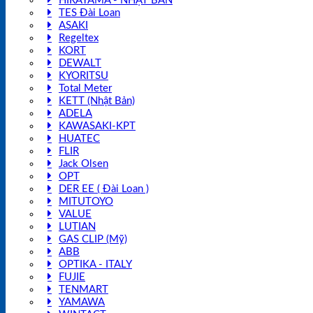
HIRAYAMA - NHẬT BẢN
TES Đài Loan
ASAKI
Regeltex
KORT
DEWALT
KYORITSU
Total Meter
KETT (Nhật Bản)
ADELA
KAWASAKI-KPT
HUATEC
FLIR
Jack Olsen
OPT
DER EE ( Đài Loan )
MITUTOYO
VALUE
LUTIAN
GAS CLIP (Mỹ)
ABB
OPTIKA - ITALY
FUJIE
TENMART
YAMAWA