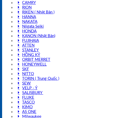
CAMRY
RION
RIKEN ( Nhật Bản )
HANNA
NAKATA
Niigata Seiki
HONDA
KANON (Nhật Bản)
FUJIHAIA
ATTEN
STANLEY
HỒNG KÝ
ORBIT MERRET
HONEYWELL
SKF
NITTO
TORIN ( Trung Quốc )
SEW
VELP - Ý
SALISBURY
FLUKE
TASCO
KIMO
AS ONE
Milwaukee