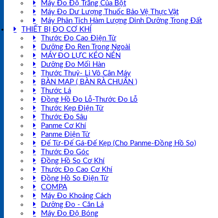
Máy Đo Độ Trắng Của Bột
Máy Đo Dư Lượng Thuốc Bảo Vệ Thực Vật
Máy Phân Tích Hàm Lượng Dinh Dưỡng Trong Đất
THIẾT BỊ ĐO CƠ KHÍ
Thước Đo Cao Điện Tử
Dưỡng Đo Ren Trong Ngoài
MÁY ĐO LỰC KÉO NÉN
Dưỡng Đo Mối Hàn
Thước Thuỷ- Li Vô Cân Máy
BÀN MAP ( BÀN RÀ CHUẨN )
Thước Lá
Đồng Hồ Đo Lỗ-Thước Đo Lỗ
Thước Kẹp Điện Tử
Thước Đo Sâu
Panme Cơ Khí
Panme Điện Tử
Đế Từ-Đế Gá-Đế Kẹp (Cho Panme-Đồng Hồ So)
Thước Đo Góc
Đồng Hồ So Cơ Khí
Thước Đo Cao Cơ Khí
Đồng Hồ So Điện Tử
COMPA
Máy Đo Khoảng Cách
Dưỡng Đo - Căn Lá
Máy Đo Độ Bóng