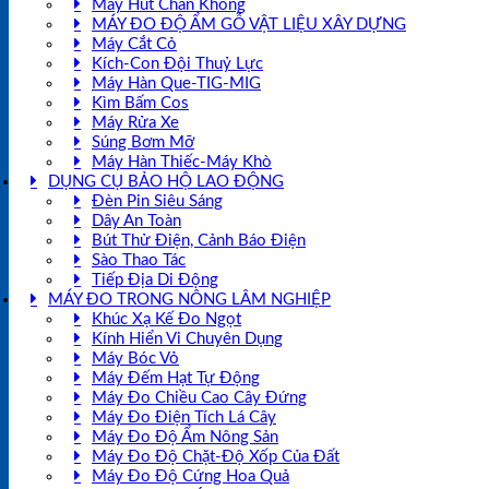
Máy Hút Chân Không
MÁY ĐO ĐỘ ẨM GỖ VẬT LIỆU XÂY DỰNG
Máy Cắt Cỏ
Kích-Con Đội Thuỷ Lực
Máy Hàn Que-TIG-MIG
Kìm Bấm Cos
Máy Rửa Xe
Súng Bơm Mỡ
Máy Hàn Thiếc-Máy Khò
DỤNG CỤ BẢO HỘ LAO ĐỘNG
Đèn Pin Siêu Sáng
Dây An Toàn
Bút Thử Điện, Cảnh Báo Điện
Sào Thao Tác
Tiếp Địa Di Động
MÁY ĐO TRONG NÔNG LÂM NGHIỆP
Khúc Xạ Kế Đo Ngọt
Kính Hiển Vi Chuyên Dụng
Máy Bóc Vỏ
Máy Đếm Hạt Tự Động
Máy Đo Chiều Cao Cây Đứng
Máy Đo Điện Tích Lá Cây
Máy Đo Độ Ẩm Nông Sản
Máy Đo Độ Chặt-Độ Xốp Của Đất
Máy Đo Độ Cứng Hoa Quả