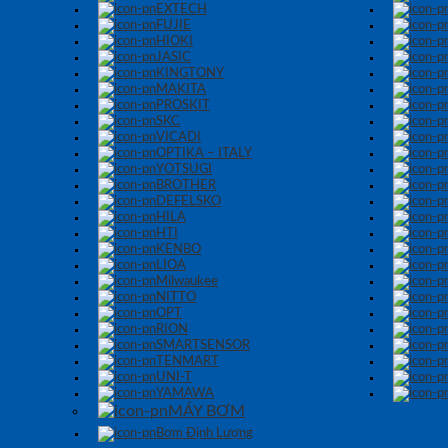
EXTECH
FUJIE
HIOKI
JASIC
KINGTONY
MAKITA
PROSKIT
SKC
VICADI
OPTIKA – ITALY
YOTSUGI
BROTHER
DEFELSKO
HILA
HTI
KENBO
LIOA
Milwaukee
NITTO
OPT
RION
SMARTSENSOR
TENMART
UNI-T
YAMAWA
MÁY BƠM
Bơm Định Lượng