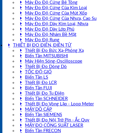
Máy Đo Độ Cứng Bê Tông
Máy Đo Độ Cứng Của Kim Loại
Máy Đo Độ Cứng Của Mút Xốp
Máy Đo Độ Cứng Của Nhựa, Cao Su
Máy Đo Độ Dày Kim Loại, Nhựa
Máy Đo Độ Dày Lớp Phủ
Máy Đo Độ Nhám Bề Mặt
Máy Đo Độ Rung
THIẾT BỊ ĐO ĐIỆN, ĐIỆN TỬ
Thiết Bị Đo Bức Xạ-Phóng Xạ
Biến Tần MITSUBISHI
Máy Hiện Sóng-Oscilloscope
Thiết Bị Đo Dòng Dò
TỐC ĐỘ GIÓ
Biến Tần LS
Thiết Bị Đo LCR
Biến Tần FUJI
Thiết Bị Đo Tụ Điện
Biến Tần SCHNEIDER
Thiết Bị Đo Vòng Lặp - Loop Meter
MÁY DÒ CÁP
Biến Tần SIEMENS
Thiết Bị Đo Nội Trở Pin - Ắc Quy
MÁY ĐO CÔNG SUẤT LASER
Biến Tần FRECON