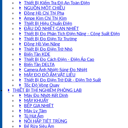
Thiết Bị Kiểm Tra Độ An Toàn Điện
NGUỒN MỘT CHIỀU
Đồng Hồ Chỉ Thị Pha
Ampe Kìm Chỉ Thị Kim
Thiết Bị Hiệu Chuẩn Điện
ĐẦU DÒ NHIỆT-CAN NHIỆT
Thiết Bị Đo Phân Tích Điện Năng - Công Suất Điện
Thiết Bị Đo Điện Từ Trường
Đồng Hồ Vạn Năng
Thiết Bị Đo Điện Trở Nhỏ
Biến Tần KDE
Thiết Bị Đo Cách Điện - Điện Áp Cao
Biến Tần DELTA
Camera Ảnh Nhiệt-Súng Đo Nhiệt
MÁY ĐO ĐỘ ẨM VẬT LIỆU
Thiết Bị Đo Điện Trở Đất - Điện Trở Suất
Tốc Độ Vòng Quay
THIẾT BỊ THÍ NGHIỆM PHÒNG LAB
Máy Đo Nhớt-Kết Dính
MÁY KHUẤY
BẾP GIA NHIỆT
Máy Ly Tâm
Tủ Hút Ẩm
NỒI HẤP TIỆT TRÙNG
Bể Rửa Siêu Âm