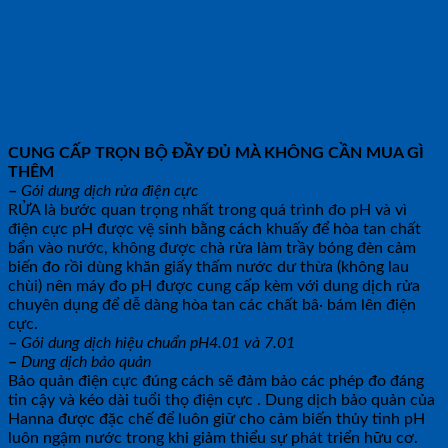
CUNG CẤP TRỌN BỘ ĐẦY ĐỦ MÀ KHÔNG CẦN MUA GÌ
THÊM
–
Gói dung dịch rửa điện cực
RỬA là bước quan trọng nhất trong quá trình đo pH và vì
điện cực pH được vệ sinh bằng cách khuấy để hòa tan chất
bẩn vào nước, không được chà rửa làm trầy bóng đèn cảm
biến đo rồi dùng khăn giấy thấm nước dư thừa (không lau
chùi) nên máy đo pH được cung cấp kèm với dung dịch rửa
chuyên dụng để dễ dàng hòa tan các chất bâ· bám lên điện
cực.
–
Gói dung dịch hiệu chuẩn pH4.01 và 7.01
–
Dung dịch bảo quản
Bảo quản điện cực đúng cách sẽ đảm bảo các phép đo đáng
tin cậy và kéo dài tuổi thọ điện cực . Dung dịch bảo quản của
Hanna được đặc chế để luôn giữ cho cảm biến thủy tinh pH
luôn ngậm nước trong khi giảm thiểu sự phát triển hữu cơ.