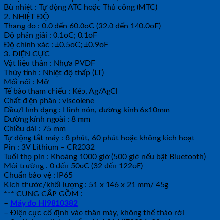
Bù nhiệt : Tự động ATC hoặc Thủ công (MTC)
2. NHIỆT ĐỘ
Thang đo : 0.0 đến 60.0oC (32.0 đến 140.0oF)
Độ phân giải : 0.1oC; 0.1oF
Độ chính xác : ±0.5oC; ±0.9oF
3. ĐIỆN CỰC
Vật liệu thân : Nhựa PVDF
Thủy tinh : Nhiệt độ thấp (LT)
Mối nối : Mở
Tế bào tham chiếu : Kép, Ag/AgCl
Chất điện phân : viscolene
Đầu/Hình dạng : Hình nón, đường kính 6x10mm
Đường kính ngoài : 8 mm
Chiều dài : 75 mm
Tự động tắt máy : 8 phút, 60 phút hoặc không kích hoạt
Pin : 3V Lithium – CR2032
Tuổi thọ pin : Khoảng 1000 giờ (500 giờ nếu bật Bluetooth)
Môi trường : 0 đến 50oC (32 đến 122oF)
Chuẩn bảo vệ : IP65
Kích thước/khối lượng : 51 x 146 x 21 mm/ 45g
*** CUNG CẤP GỒM :
–
Máy đo HI9810382
– Điện cực cố định vào thân máy, không thể tháo rời