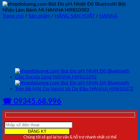
Trang chủ
/
Sản phẩm
/
HÃNG SẢN XUẤT
/
HANNA
Bút Đo pH/Nhiệt Độ
Bluetooth Bột Nhão Làm
Bánh Mì HANNA HI9810382
☎ 09345.68.996
Chúng tôi sẽ gọi lại tư vấn & hỗ trợ nhanh nhất có thể