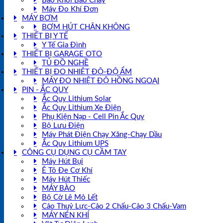
Báo Khói Báo Cháy
Máy Đo Khí Đơn
MÁY BƠM
BƠM HÚT CHÂN KHÔNG
THIẾT BỊ Y TẾ
Y Tế Gia Đình
THIẾT BỊ GARAGE OTO
TỦ ĐỒ NGHỀ
THIẾT BỊ ĐO NHIỆT ĐỘ-ĐỘ ẨM
MÁY ĐO NHIỆT ĐỘ HỒNG NGOẠI
PIN - ẮC QUY
Ắc Quy Lithium Solar
Ắc Quy Lithium Xe Điện
Phụ Kiện Nạp - Cell Pin Ắc Quy
Bộ Lưu Điện
Máy Phát Điện Chạy Xăng-Chạy Dầu
Ắc Quy Lithium UPS
CÔNG CỤ DỤNG CỤ CẦM TAY
Máy Hút Bụi
Ê Tô Đe Cơ Khí
Máy Hút Thiếc
MÁY BÀO
Bộ Cờ Lê Mỏ Lết
Cảo Thuỷ Lực-Cảo 2 Chấu-Cảo 3 Chấu-Vam
MÁY NÉN KHÍ