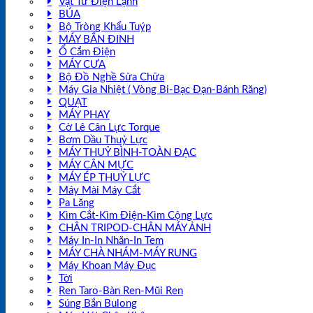
Vật Tư Điện Lạnh
BÚA
Bộ Tròng Khẩu Tuýp
MÁY BẮN ĐINH
Ổ Cắm Điện
MÁY CƯA
Bộ Đồ Nghề Sửa Chữa
Máy Gia Nhiệt ( Vòng Bi-Bạc Đạn-Bánh Răng)
QUẠT
MÁY PHAY
Cờ Lê Cân Lực Torque
Bơm Dầu Thuỷ Lực
MÁY THUỶ BÌNH-TOÀN ĐẠC
MÁY CÂN MỰC
MÁY ÉP THUỶ LỰC
Máy Mài Máy Cắt
Pa Lăng
Kìm Cắt-Kìm Điện-Kìm Cộng Lực
CHÂN TRIPOD-CHÂN MÁY ẢNH
Máy In-In Nhãn-In Tem
MÁY CHÀ NHÁM-MÁY RUNG
Máy Khoan Máy Đục
Tời
Ren Taro-Bàn Ren-Mũi Ren
Súng Bắn Bulong