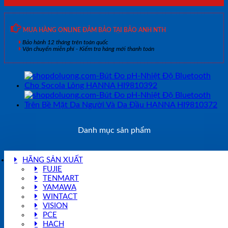
MUA HÀNG ONLINE ĐẢM BẢO TẠI BẢO ANH NTH
Bảo hành 12 tháng trên toàn quốc
Vận chuyển miễn phí - Kiểm tra hàng mới thanh toán
Danh mục sản phẩm
HÃNG SẢN XUẤT
FUJIE
TENMART
YAMAWA
WINTACT
VISION
PCE
HACH