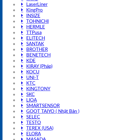
LaserLiner
KingPro
INSIZE
TOHNICHI
HERMLE
TTPusa
ELITECH
SANTAK
BROTHER
BENETECH
KDE
KIRAY (Pháp)
KOCU
UNI-T
KTC
KINGTONY
SKC
LIOA
SMARTSENSOR
GOOT TAIYO ( Nhật Bản )
SELEC
TESTO
TEREX (USA)
ELORA
MASADA