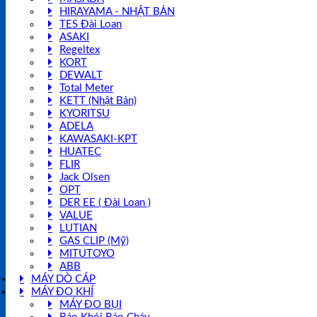
HIRAYAMA - NHẬT BẢN
TES Đài Loan
ASAKI
Regeltex
KORT
DEWALT
Total Meter
KETT (Nhật Bản)
KYORITSU
ADELA
KAWASAKI-KPT
HUATEC
FLIR
Jack Olsen
OPT
DER EE ( Đài Loan )
VALUE
LUTIAN
GAS CLIP (Mỹ)
MITUTOYO
ABB
MÁY DÒ CÁP
MÁY ĐO KHÍ
MÁY ĐO BỤI