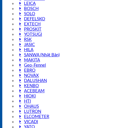
LEICA
BOSCH
SOLO
DEFELSKO
EXTECH
PROSKIT
YOTSUGI
RSK
JASIC
HILA
SANWA (Nhật Bản)
MAKITA
Geo-Fennel
EBRO
NOVAX
DALUSHAN
KENBO
ACEBEAM
HIOKI
HTI
OHAUS
LUTRON
ELCOMETER
VICADI
YATO