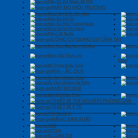
Máy Đo Độ Nhám Bề Mặt
MÁY ĐO MÔI TRƯỜNG
Khúc Xạ Kế Đo Độ Mặn
Máy Đo Độ Ồn
Máy Đo Môi Trường Nước
Khúc Xạ Kế Đo Ngọt
Máy Cất Nước
CÔNG CỤ DỤNG CỤ CẦM TAY
Ren Taro-Bàn Ren-Mũi Ren
Bơm Dầu Thuỷ Lực
Răng)
Bộ Tròng Khẩu Tuýp
PIN – ẮC QUY
Ắc Quy Lithium Solar
Ắc Quy Lithium Xe Điện
MÁY ĐO KHÍ
Báo Khói Báo Cháy
THIẾT BỊ THÍ NGHIỆM PHÒNG LAB
THIẾT BỊ Y TẾ
Y Tế Gia Đình
HÃNG SẢN XUẤT
ABB
ATTEN
ELCOMETER