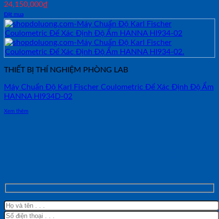
24,150,000
₫
Đặt mua
THIẾT BỊ THÍ NGHIỆM PHÒNG LAB
Máy Chuẩn Độ Karl Fischer Coulometric Để Xác Định Độ Ẩm
HANNA HI934D-02
Xem thêm
NHẬN TƯ VẤN NHANH TỪ SHOP ĐO
LƯỜNG