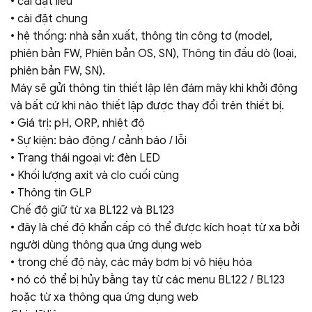
• cài đặt liều
• cài đặt chung
• hệ thống: nhà sản xuất, thông tin công tơ (model,
phiên bản FW, Phiên bản OS, SN), Thông tin đầu dò (loại,
phiên bản FW, SN).
Máy sẽ gửi thông tin thiết lập lên đám mây khi khởi động
và bất cứ khi nào thiết lập được thay đổi trên thiết bị.
• Giá trị: pH, ORP, nhiệt độ
• Sự kiện: báo động / cảnh báo / lỗi
• Trạng thái ngoại vi: đèn LED
• Khối lượng axit và clo cuối cùng
• Thông tin GLP
Chế độ giữ từ xa BL122 và BL123
• đây là chế độ khẩn cấp có thể được kích hoạt từ xa bởi
người dùng thông qua ứng dụng web
• trong chế độ này, các máy bơm bị vô hiệu hóa
• nó có thể bị hủy bằng tay từ các menu BL122 / BL123
hoặc từ xa thông qua ứng dụng web