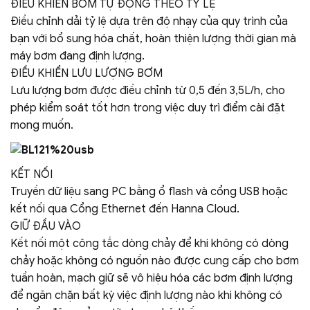
ĐIỀU KHIỂN BƠM TỰ ĐỘNG THEO TỶ LỆ
Điều chỉnh dải tỷ lệ dựa trên độ nhạy của quy trình của
bạn với bổ sung hóa chất, hoàn thiện lượng thời gian mà
máy bơm đang định lượng.
ĐIỀU KHIỂN LƯU LƯỢNG BƠM
Lưu lượng bơm được điều chỉnh từ 0,5 đến 3,5L/h, cho
phép kiểm soát tốt hơn trong việc duy trì điểm cài đặt
mong muốn.
KẾT NỐI
Truyền dữ liệu sang PC bằng ổ flash và cổng USB hoặc
kết nối qua Cổng Ethernet đến Hanna Cloud.
GIỮ ĐẦU VÀO
Kết nối một công tắc dòng chảy để khi không có dòng
chảy hoặc không có nguồn nào được cung cấp cho bơm
tuần hoàn, mạch giữ sẽ vô hiệu hóa các bơm định lượng
để ngăn chặn bất kỳ việc định lượng nào khi không có