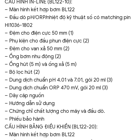
CẤU HÌNH IN-LINE (BL122-10):
– Màn hình kết hợp bơm BL122
– Đầu dò pH/ORP/nhiệt độ kỹ thuật số có matching pin
HI1036-1802
– Đệm cho điện cực 50 mm (1)
– Phụ kiện cho đầu phun điện cực (2)
– Đệm cho van xả 50 mm (2)
– Ống bơm nhu động (2)
– Ống hút (5 m) và ống xả (5 m)
– Bộ lọc hút (2)
– Dung dịch chuẩn pH 4.01 và 7.01, gói 20 ml (3)
– Dung dịch chuẩn ORP 470 mV, gói 20 ml (3)
– Dây cáp nguồn
– Hướng dẫn sử dụng
– Chứng chỉ chất lượng cho máy và đầu dò.
– Phiếu bảo hành
CẤU HÌNH BẢNG ĐIỀU KHIỂN (BL122-20):
– Màn hình kết hợp bơm BL122