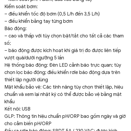
Kiểm soát bơm:
– điều khiển tốc độ bơm (0,5 L/h đến 3,5 L/h)
– điều khiển bằng tay từng bơm
Báo động:
– cao và thấp với tùy chọn bật/tắt cho tất cả các tham
số;
– báo động được kích hoạt khi giá trị đo được liên tiếp
vượt quá/dưới ngưỡng 5 lần
Hệ thống báo động: Đèn LED cảnh báo trực quan; tùy
chọn lọc báo động; điều khiển rơle báo động dựa trên
thiết lập người dùng
Mật khẩu bảo vệ: Các tính năng tùy chọn thiết lập, hiệu
chuẩn và xem lại nhật ký có thể được bảo vệ bằng mật
khẩu
Kết nôi: USB
GLP: Thông tin hiệu chuẩn pH/ORP bao gồm ngày và giờ
cho cảm biến pH/ORP
Đầu ra rơle báo động: SPDT 5A / 230 VAC; được kích