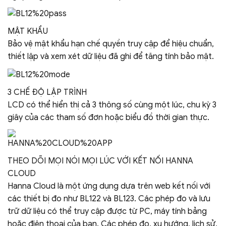
MẬT KHẨU
Bảo vệ mật khẩu hạn chế quyền truy cập để hiệu chuẩn,
thiết lập và xem xét dữ liệu đã ghi để tăng tính bảo mật.
3 CHẾ ĐỘ LẬP TRÌNH
LCD có thể hiển thị cả 3 thông số cùng một lúc, chu kỳ 3
giây của các tham số đơn hoặc biểu đồ thời gian thực.
THEO DÕI MỌI NÓI MỌI LÚC VỚI KẾT NỐI HANNA
CLOUD
Hanna Cloud là một ứng dụng dựa trên web kết nối với
các thiết bị đo như BL122 và BL123. Các phép đo và lưu
trữ dữ liệu có thể truy cập được từ PC, máy tính bảng
hoặc điện thoại của bạn. Các phép đo, xu hướng, lịch sử,