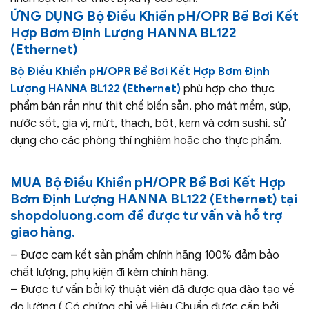
ỨNG DỤNG
Bộ Điều Khiển pH/OPR Bể Bơi Kết
Hợp Bơm Định Lượng HANNA BL122
(Ethernet)
Bộ Điều Khiển pH/OPR Bể Bơi Kết Hợp Bơm Định
Lượng HANNA BL122 (Ethernet)
phù hợp cho thực
phẩm bán rắn như thịt chế biến sẵn, pho mát mềm, súp,
nước sốt, gia vị, mứt, thạch, bột, kem và cơm sushi. sử
dụng cho các phòng thí nghiệm hoặc cho thực phẩm.
MUA
Bộ Điều Khiển pH/OPR Bể Bơi Kết Hợp
Bơm Định Lượng HANNA BL122 (Ethernet)
tại
shopdoluong.com để được tư vấn và hỗ trợ
giao hàng.
– Được cam kết sản phẩm chính hãng 100% đảm bảo
chất lượng, phụ kiện đi kèm chính hãng.
– Được tư vấn bởi kỹ thuật viên đã được qua đào tạo về
đo lường ( Có chứng chỉ về Hiệu Chuẩn được cấp bởi