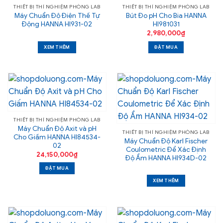
THIẾT BỊ THÍ NGHIỆM PHÒNG LAB
THIẾT BỊ THÍ NGHIỆM PHÒNG LAB
Máy Chuẩn Độ Điện Thế Tự
Bút Đo pH Cho Bia HANNA
Động HANNA HI931-02
HI981031
2,980,000
₫
XEM THÊM
ĐẶT MUA
THIẾT BỊ THÍ NGHIỆM PHÒNG LAB
Máy Chuẩn Độ Axit và pH
THIẾT BỊ THÍ NGHIỆM PHÒNG LAB
Cho Giấm HANNA HI84534-
Máy Chuẩn Độ Karl Fischer
02
Coulometric Để Xác Định
24,150,000
₫
Độ Ẩm HANNA HI934D-02
ĐẶT MUA
XEM THÊM