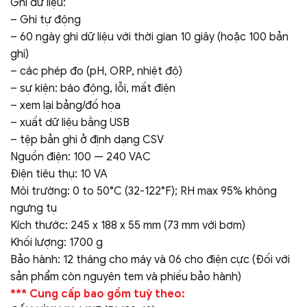
Ghi dữ liệu:
– Ghi tự động
– 60 ngày ghi dữ liệu với thời gian 10 giây (hoặc 100 bản
ghi)
– các phép đo (pH, ORP, nhiệt độ)
– sự kiện: báo động, lỗi, mất điện
– xem lại bảng/đồ họa
– xuất dữ liệu bằng USB
– tệp bản ghi ở định dạng CSV
Nguồn điện: 100 — 240 VAC
Điện tiêu thụ: 10 VA
Môi trường: 0 to 50°C (32-122°F); RH max 95% không
ngưng tụ
Kích thước: 245 x 188 x 55 mm (73 mm với bơm)
Khối lượng: 1700 g
Bảo hành: 12 tháng cho máy và 06 cho điện cực (Đối với
sản phẩm còn nguyên tem và phiếu bảo hành)
*** Cung cấp bao gồm tuỳ theo: