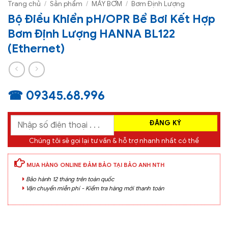
Trang chủ
/
Sản phẩm
/
MÁY BƠM
/
Bơm Định Lượng
Bộ Điều Khiển pH/OPR Bể Bơi Kết Hợp
Bơm Định Lượng HANNA BL122
(Ethernet)
☎ 09345.68.996
Chúng tôi sẽ gọi lại tư vấn & hỗ trợ nhanh nhất có thể
MUA HÀNG ONLINE ĐẢM BẢO TẠI BẢO ANH NTH
Bảo hành 12 tháng trên toàn quốc
Vận chuyển miễn phí - Kiểm tra hàng mới thanh toán