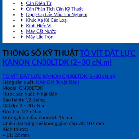
Cân Điện Tử
Cân Phân Tích Cân Kỹ Thuật
Dụng Cụ Lấy Mẫu Thí Nghiệm
Khúc Xạ Kế Các Loại
Kính Hiển Vi
Máy Cất Nước
Máy Lắc Trộn
THÔNG SỐ KỸ THUẬT
TÔ VÍT ĐẶT LỰC
KANON CN30LTDK (2~30 cN.m)
TÔ VÍT ĐẶT LỰC KANON CN30LTDK (2~30 cN.m)
Hãng sản xuất:
KANON (Nhật Bản)
Model: CN30LTDK
Nước sản xuất: Nhật Bản
Bảo hành: 12 tháng
Dải đo: 2 ~ 30 cN.m
Độ chia: 0.2 cN.m
Đường kính đầu chuôi Ø: 16 mm
Chiều dài tổng thể không gồm đầu vít: 107 mm
Kích thước:
– L1: 22 mm