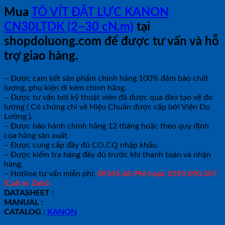
Mua
TÔ VÍT ĐẶT LỰC KANON
CN30LTDK (2~30 cN.m)
tại
shopdoluong.com để được tư vấn và hỗ
trợ giao hàng.
– Được cam kết sản phẩm chính hãng 100% đảm bảo chất
lượng, phụ kiện đi kèm chính hãng.
– Được tư vấn bởi kỹ thuật viên đã được qua đào tạo về đo
lường ( Có chứng chỉ về Hiệu Chuẩn được cấp bởi Viện Đo
Lường ).
– Được bảo hành chính hãng 12 tháng hoặc theo quy định
của hãng sản xuất.
– Được cung cấp đầy đủ CO,CQ nhập khẩu.
– Được kiểm tra hàng đầy đủ trước khi thanh toán và nhận
hàng.
– Hotline tư vấn miễn phí:
09345.68.996 hoặc 0393.090.307
(Call or Zalo).
DATASHEET :
MANUAL :
CATALOG :
KANON