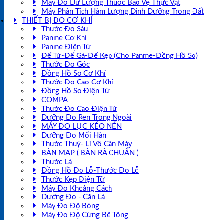
Máy Đo Dư Lượng Thuốc Bảo Vệ Thực Vật
Máy Phân Tích Hàm Lượng Dinh Dưỡng Trong Đất
THIẾT BỊ ĐO CƠ KHÍ
Thước Đo Sâu
Panme Cơ Khí
Panme Điện Tử
Đế Từ-Đế Gá-Đế Kẹp (Cho Panme-Đồng Hồ So)
Thước Đo Góc
Đồng Hồ So Cơ Khí
Thước Đo Cao Cơ Khí
Đồng Hồ So Điện Tử
COMPA
Thước Đo Cao Điện Tử
Dưỡng Đo Ren Trong Ngoài
MÁY ĐO LỰC KÉO NÉN
Dưỡng Đo Mối Hàn
Thước Thuỷ- Li Vô Cân Máy
BÀN MAP ( BÀN RÀ CHUẨN )
Thước Lá
Đồng Hồ Đo Lỗ-Thước Đo Lỗ
Thước Kẹp Điện Tử
Máy Đo Khoảng Cách
Dưỡng Đo - Căn Lá
Máy Đo Độ Bóng
Máy Đo Độ Cứng Bê Tông