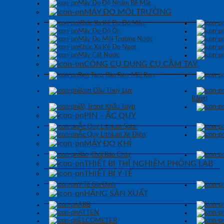
Máy Đo Độ Nhám Bề Mặt
MÁY ĐO MÔI TRƯỜNG
Khúc Xạ Kế Đo Độ Mặn
Máy Đo Độ Ồn
Máy Đo Môi Trường Nước
Khúc Xạ Kế Đo Ngọt
Máy Cất Nước
CÔNG CỤ DỤNG CỤ CẦM TAY
Ren Taro-Bàn Ren-Mũi Ren
Bơm Dầu Thuỷ Lực
Răng)
Bộ Tròng Khẩu Tuýp
PIN – ẮC QUY
Ắc Quy Lithium Solar
Ắc Quy Lithium Xe Điện
MÁY ĐO KHÍ
Báo Khói Báo Cháy
THIẾT BỊ THÍ NGHIỆM PHÒNG LAB
THIẾT BỊ Y TẾ
Y Tế Gia Đình
HÃNG SẢN XUẤT
ABB
ATTEN
ELCOMETER