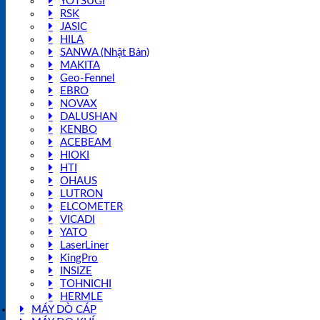
YOTSUGI
RSK
JASIC
HILA
SANWA (Nhật Bản)
MAKITA
Geo-Fennel
EBRO
NOVAX
DALUSHAN
KENBO
ACEBEAM
HIOKI
HTI
OHAUS
LUTRON
ELCOMETER
VICADI
YATO
LaserLiner
KingPro
INSIZE
TOHNICHI
HERMLE
MÁY DÒ CÁP