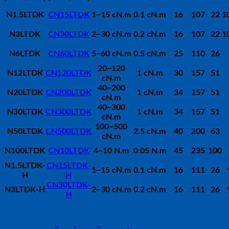
N1.5LTDK
CN15LTDK
1~15 cN.m
0.1 cN.m
16
107
22
1
N3LTDK
CN30LTDK
2~30 cN.m
0.2 cN.m
16
107
22
1
N6LTDK
CN60LTDK
5~60 cN.m
0.5 cN.m
25
110
26
20~120
N12LTDK
CN120LTDK
1 cN.m
30
157
51
cN.m
40~200
N20LTDK
CN200LTDK
1 cN.m
34
157
51
cN.m
40~300
N30LTDK
CN300LTDK
1 cN.m
34
157
51
cN.m
100~500
N50LTDK
CN500LTDK
2.5 cN.m
40
200
63
cN.m
N100LTDK
CN10LTDK
4~10 N.m
0.05 N.m
45
235
100
N1.5LTDK-
CN15LTDK-
1~15 cN.m
0.1 cN.m
16
111
26
H
H
CN30LTDK-
N3LTDK-H
2~30 cN.m
0.2 cN.m
16
111
26
H