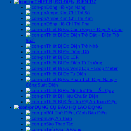
THIẾT BỊ ĐO ĐIỆN, ĐIỆN TỬ
Đồng Hồ Vạn Năng
Ampe Kìm Chỉ Thị Số
Ampe Kìm Chỉ Thị Kim
Đồng Hồ Chỉ Thị Pha
Thiết Bị Đo Cách Điện – Điện Áp Cao
Thiết Bị Đo Điện Trở Đất – Điện Trở
Suất
Thiết Bị Đo Điện Trở Nhỏ
Thiết Bị Đo Dòng Dò
Thiết Bị Đo LCR
Thiết Bị Đo Điện Từ Trường
Thiết Bị Đo Vòng Lặp – Loop Meter
Thiết Bị Đo Tụ Điện
Thiết Bị Đo Phân Tích Điện Năng –
Công Suất Điện
Thiết Bị Đo Nội Trở Pin – Ắc Quy
Thiết Bị Hiệu Chuẩn Điện
Thiết Bị Kiểm Tra Độ An Toàn Điện
DỤNG CỤ BẢO HỘ LAO ĐỘNG
Bút Thử Điện, Cảnh Báo Điện
Dây An Toàn
Sào Thao Tác
Tiếp Địa Di Động