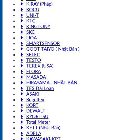
KIRAY (Pháp)
KOCU
UNI-T
KTC
KINGTONY
SKC
LIOA
SMARTSENSOR
GOOT TAIYO ( Nhật Bản )
SELEC
TESTO
TEREX (USA)
ELORA
MASADA
HIRAYAMA - NHẬT BẢN
TES Đài Loan
ASAKI
Regeltex
KORT
DEWALT
KYORITSU
Total Meter
KETT (Nhật Bản)
ADELA
KAWASAKI-KPT