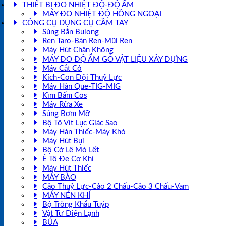
THIẾT BỊ ĐO NHIỆT ĐỘ-ĐỘ ẨM
MÁY ĐO NHIỆT ĐỘ HỒNG NGOẠI
CÔNG CỤ DỤNG CỤ CẦM TAY
Súng Bắn Bulong
Ren Taro-Bàn Ren-Mũi Ren
Máy Hút Chân Không
MÁY ĐO ĐỘ ẨM GỖ VẬT LIỆU XÂY DỰNG
Máy Cắt Cỏ
Kích-Con Đội Thuỷ Lực
Máy Hàn Que-TIG-MIG
Kìm Bấm Cos
Máy Rửa Xe
Súng Bơm Mỡ
Bộ Tô Vít Lục Giác Sao
Máy Hàn Thiếc-Máy Khò
Máy Hút Bụi
Bộ Cờ Lê Mỏ Lết
Ê Tô Đe Cơ Khí
Máy Hút Thiếc
MÁY BÀO
Cảo Thuỷ Lực-Cảo 2 Chấu-Cảo 3 Chấu-Vam
MÁY NÉN KHÍ
Bộ Tròng Khẩu Tuýp
Vật Tư Điện Lạnh
BÚA