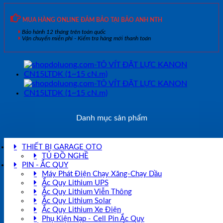
MUA HÀNG ONLINE ĐẢM BẢO TẠI BẢO ANH NTH
Bảo hành 12 tháng trên toàn quốc
Vận chuyển miễn phí - Kiểm tra hàng mới thanh toán
Danh mục sản phẩm
THIẾT BỊ GARAGE OTO
TỦ ĐỒ NGHỀ
PIN - ẮC QUY
Máy Phát Điện Chạy Xăng-Chạy Dầu
Ắc Quy Lithium UPS
Ắc Quy Lithium Viễn Thông
Ắc Quy Lithium Solar
Ắc Quy Lithium Xe Điện
Phụ Kiện Nạp - Cell Pin Ắc Quy