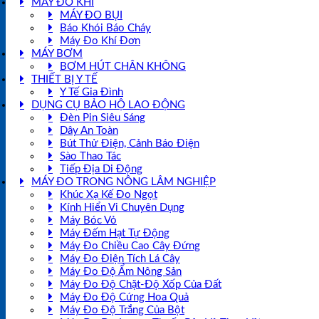
MÁY ĐO KHÍ
MÁY ĐO BỤI
Báo Khói Báo Cháy
Máy Đo Khí Đơn
MÁY BƠM
BƠM HÚT CHÂN KHÔNG
THIẾT BỊ Y TẾ
Y Tế Gia Đình
DỤNG CỤ BẢO HỘ LAO ĐỘNG
Đèn Pin Siêu Sáng
Dây An Toàn
Bút Thử Điện, Cảnh Báo Điện
Sào Thao Tác
Tiếp Địa Di Động
MÁY ĐO TRONG NÔNG LÂM NGHIỆP
Khúc Xạ Kế Đo Ngọt
Kính Hiển Vi Chuyên Dụng
Máy Bóc Vỏ
Máy Đếm Hạt Tự Động
Máy Đo Chiều Cao Cây Đứng
Máy Đo Điện Tích Lá Cây
Máy Đo Độ Ẩm Nông Sản
Máy Đo Độ Chặt-Độ Xốp Của Đất
Máy Đo Độ Cứng Hoa Quả
Máy Đo Độ Trắng Của Bột