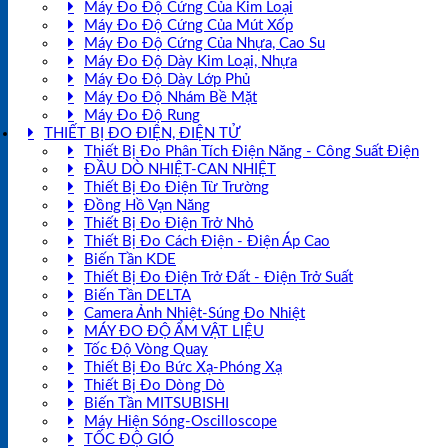
Máy Đo Độ Cứng Của Kim Loại
Máy Đo Độ Cứng Của Mút Xốp
Máy Đo Độ Cứng Của Nhựa, Cao Su
Máy Đo Độ Dày Kim Loại, Nhựa
Máy Đo Độ Dày Lớp Phủ
Máy Đo Độ Nhám Bề Mặt
Máy Đo Độ Rung
THIẾT BỊ ĐO ĐIỆN, ĐIỆN TỬ
Thiết Bị Đo Phân Tích Điện Năng - Công Suất Điện
ĐẦU DÒ NHIỆT-CAN NHIỆT
Thiết Bị Đo Điện Từ Trường
Đồng Hồ Vạn Năng
Thiết Bị Đo Điện Trở Nhỏ
Thiết Bị Đo Cách Điện - Điện Áp Cao
Biến Tần KDE
Thiết Bị Đo Điện Trở Đất - Điện Trở Suất
Biến Tần DELTA
Camera Ảnh Nhiệt-Súng Đo Nhiệt
MÁY ĐO ĐỘ ẨM VẬT LIỆU
Tốc Độ Vòng Quay
Thiết Bị Đo Bức Xạ-Phóng Xạ
Thiết Bị Đo Dòng Dò
Biến Tần MITSUBISHI
Máy Hiện Sóng-Oscilloscope
TỐC ĐỘ GIÓ