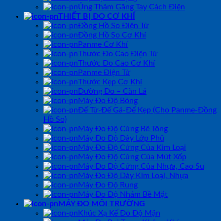
Ủng Thảm Găng Tay Cách Điện
THIẾT BỊ ĐO CƠ KHÍ
Đồng Hồ So Điện Tử
Đồng Hồ So Cơ Khí
Panme Cơ Khí
Thước Đo Cao Điện Tử
Thước Đo Cao Cơ Khí
Panme Điện Tử
Thước Kẹp Cơ Khí
Dưỡng Đo – Căn Lá
Máy Đo Độ Bóng
Đế Từ-Đế Gá-Đế Kẹp (Cho Panme-Đồng
Hồ So)
Máy Đo Độ Cứng Bê Tông
Máy Đo Độ Dày Lớp Phủ
Máy Đo Độ Cứng Của Kim Loại
Máy Đo Độ Cứng Của Mút Xốp
Máy Đo Độ Cứng Của Nhựa, Cao Su
Máy Đo Độ Dày Kim Loại, Nhựa
Máy Đo Độ Rung
Máy Đo Độ Nhám Bề Mặt
MÁY ĐO MÔI TRƯỜNG
Khúc Xạ Kế Đo Độ Mặn