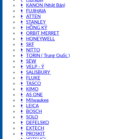
KANON (Nhật Bản)
FUJIHAIA
ATTEN
STANLEY
HỒNG KÝ
ORBIT MERRET
HONEYWELL
SKF
NITTO
TORIN ( Trung Quốc )
SEW
VELP - Ý
SALISBURY
FLUKE
TASCO
KIMO
AS ONE
Milwaukee
LEICA
BOSCH
SOLO
DEFELSKO
EXTECH
PROSKIT