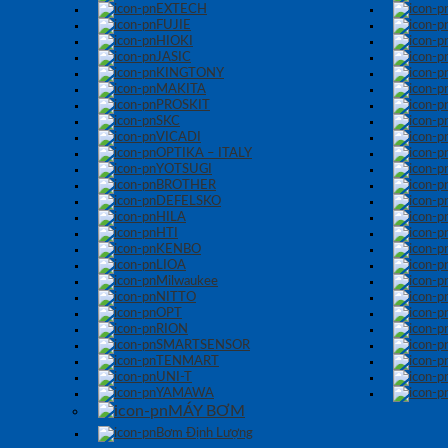
EXTECH
FUJIE
HIOKI
JASIC
KINGTONY
MAKITA
PROSKIT
SKC
VICADI
OPTIKA – ITALY
YOTSUGI
BROTHER
DEFELSKO
HILA
HTI
KENBO
LIOA
Milwaukee
NITTO
OPT
RION
SMARTSENSOR
TENMART
UNI-T
YAMAWA
MÁY BƠM
Bơm Định Lượng