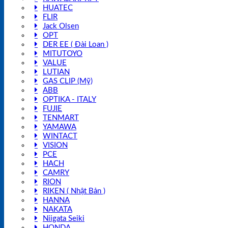
HUATEC
FLIR
Jack Olsen
OPT
DER EE ( Đài Loan )
MITUTOYO
VALUE
LUTIAN
GAS CLIP (Mỹ)
ABB
OPTIKA - ITALY
FUJIE
TENMART
YAMAWA
WINTACT
VISION
PCE
HACH
CAMRY
RION
RIKEN ( Nhật Bản )
HANNA
NAKATA
Niigata Seiki
HONDA