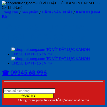
Trang chủ
/
Sản phẩm
/
HÃNG SẢN XUẤT
/
KANON (Nhật
Bản)
TÔ VÍT ĐẶT LỰC KANON
CN30LTDK (2~30 cN.m)
☎ 09345.68.996
Chúng tôi sẽ gọi lại tư vấn & hỗ trợ nhanh nhất có thể