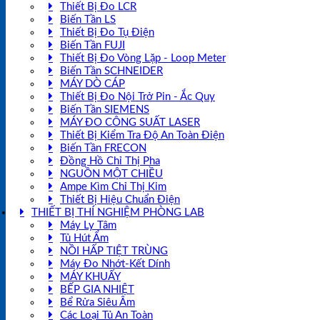
Thiết Bị Đo LCR
Biến Tần LS
Thiết Bị Đo Tụ Điện
Biến Tần FUJI
Thiết Bị Đo Vòng Lặp - Loop Meter
Biến Tần SCHNEIDER
MÁY DÒ CÁP
Thiết Bị Đo Nội Trở Pin - Ắc Quy
Biến Tần SIEMENS
MÁY ĐO CÔNG SUẤT LASER
Thiết Bị Kiểm Tra Độ An Toàn Điện
Biến Tần FRECON
Đồng Hồ Chỉ Thị Pha
NGUỒN MỘT CHIỀU
Ampe Kìm Chỉ Thị Kim
Thiết Bị Hiệu Chuẩn Điện
THIẾT BỊ THÍ NGHIỆM PHÒNG LAB
Máy Ly Tâm
Tủ Hút Ẩm
NỒI HẤP TIỆT TRÙNG
Máy Đo Nhớt-Kết Dính
MÁY KHUẤY
BẾP GIA NHIỆT
Bể Rửa Siêu Âm
Các Loại Tủ An Toàn