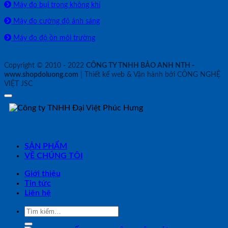
Máy đo bụi trong không khí
Máy đo cường độ ánh sáng
Máy đo độ ồn môi trường
Copyright © 2010 - 2022
CÔNG TY TNHH BẢO ANH NTH -
www.shopdoluong.com
| Thiết kế web & Vận hành bởi CÔNG NGHỆ
VIỆT JSC
SẢN PHẨM
VỀ CHÚNG TÔI
Giới thiệu
Tin tức
Liên hệ
Tìm
kiếm: