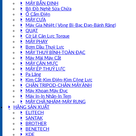
MÁY BẮN ĐINH
Bộ Đồ Nghề Sửa Chữa
Ổ Cắm Điện
MÁY CƯA
Máy Gia Nhiệt ( Vòng Bi-Bạc Đạn-Bánh Răng)
QUẠT
Cờ Lê Cân Lực Torque
MÁY PHAY
Bơm Dầu Thuỷ Lực
MÁY THUỶ BÌNH-TOÀN ĐẠC
Máy Mài Máy Cắt
MÁY CÂN MỰC
MÁY ÉP THUỶ LỰC
Pa Lăng
Kìm Cắt-Kìm Điện-Kìm Cộng Lực
CHÂN TRIPOD-CHÂN MÁY ẢNH
Máy Khoan Máy Đục
Máy In-In Nhãn-In Tem
MÁY CHÀ NHÁM-MÁY RUNG
HÃNG SẢN XUẤT
ELITECH
SANTAK
BROTHER
BENETECH
KDE