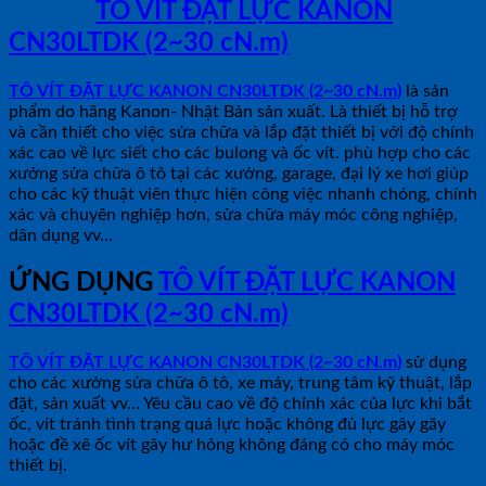
MÔ TẢ
TÔ VÍT ĐẶT LỰC KANON
CN30LTDK (2~30 cN.m)
TÔ VÍT ĐẶT LỰC KANON CN30LTDK (2~30 cN.m)
là sản
phẩm do hãng Kanon- Nhật Bản sản xuất. Là thiết bị hỗ trợ
và cần thiết cho việc sửa chữa và lắp đặt thiết bị với độ chính
xác cao về lực siết cho các bulong và ốc vít. phù hợp cho các
xưởng sửa chữa ô tô tại các xưởng, garage, đại lý xe hơi giúp
cho các kỹ thuật viên thực hiện công việc nhanh chóng, chính
xác và chuyên nghiệp hơn, sửa chữa máy móc công nghiệp,
dân dụng vv…
ỨNG DỤNG
TÔ VÍT ĐẶT LỰC KANON
CN30LTDK (2~30 cN.m)
TÔ VÍT ĐẶT LỰC KANON CN30LTDK (2~30 cN.m)
sử dụng
cho các xưởng sửa chữa ô tô, xe máy, trung tâm kỹ thuật, lắp
đặt, sản xuất vv… Yêu cầu cao về độ chính xác của lực khi bắt
ốc, vít tránh tình trạng quá lực hoặc không đủ lực gây gãy
hoặc đề xê ốc vít gây hư hỏng không đáng có cho máy móc
thiết bị.