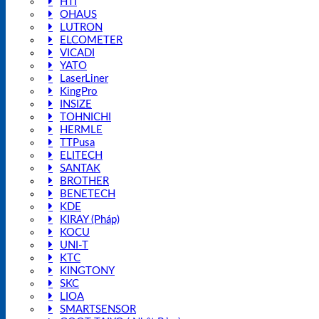
HTI
OHAUS
LUTRON
ELCOMETER
VICADI
YATO
LaserLiner
KingPro
INSIZE
TOHNICHI
HERMLE
TTPusa
ELITECH
SANTAK
BROTHER
BENETECH
KDE
KIRAY (Pháp)
KOCU
UNI-T
KTC
KINGTONY
SKC
LIOA
SMARTSENSOR