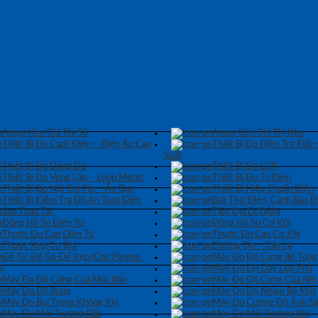
Ampe Kìm Chỉ Thị Số
Ampe Kìm Chỉ Thị Kim
Thiết Bị Đo Cách Điện – Điện Áp Cao
Thiết Bị Đo Điện Trở Đất 
Suất
Thiết Bị Đo Dòng Dò
Thiết Bị Đo LCR
Thiết Bị Đo Vòng Lặp – Loop Meter
Thiết Bị Đo Tụ Điện
Thiết Bị Đo Nội Trở Pin – Ắc Quy
Thiết Bị Hiệu Chuẩn Điện
Thiết Bị Kiểm Tra Độ An Toàn Điện
Bút Thử Điện, Cảnh Báo Đ
Sào Thao Tác
Tiếp Địa Di Động
Đồng Hồ So Điện Tử
Đồng Hồ So Cơ Khí
Thước Đo Cao Điện Tử
Thước Đo Cao Cơ Khí
Thước Kẹp Cơ Khí
Dưỡng Đo – Căn Lá
Đế Từ-Đế Gá-Đế Kẹp (Cho Panme-
Máy Đo Độ Cứng Bê Tông
)
Máy Đo Độ Dày Lớp Phủ
Máy Đo Độ Cứng Của Mút Xốp
Máy Đo Độ Cứng Của Nhự
Máy Đo Độ Rung
Máy Đo Độ Nhám Bề Mặt
Máy Đo Bụi Trong Không Khí
Máy Đo Cường Độ Ánh S
Máy Đo Môi Trường Đất
Máy Đo Môi Trường Khí