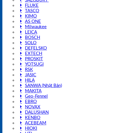
SALISBURY
FLUKE
TASCO
KIMO
AS ONE
Milwaukee
LEICA
BOSCH
SOLO
DEFELSKO
EXTECH
PROSKIT
YOTSUGI
RSK
JASIC
HILA
SANWA (Nhật Bản)
MAKITA
Geo-Fennel
EBRO
NOVAX
DALUSHAN
KENBO
ACEBEAM
HIOKI