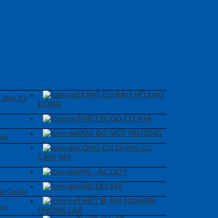
DỤNG CỤ BẢO HỘ LAO
– Điện Trở
ĐỘNG
THIẾT BỊ ĐO CƠ KHÍ
MÁY ĐO MÔI TRƯỜNG
iện
CÔNG CỤ DỤNG CỤ
CẦM TAY
PIN – ẮC QUY
MÁY ĐO KHÍ
a, Cao Su
THIẾT BỊ THÍ NGHIỆM
áng
PHÒNG LAB