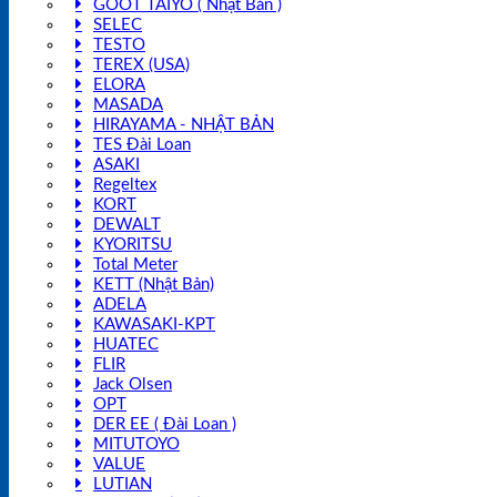
GOOT TAIYO ( Nhật Bản )
SELEC
TESTO
TEREX (USA)
ELORA
MASADA
HIRAYAMA - NHẬT BẢN
TES Đài Loan
ASAKI
Regeltex
KORT
DEWALT
KYORITSU
Total Meter
KETT (Nhật Bản)
ADELA
KAWASAKI-KPT
HUATEC
FLIR
Jack Olsen
OPT
DER EE ( Đài Loan )
MITUTOYO
VALUE
LUTIAN