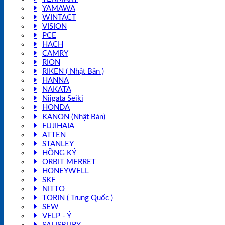
YAMAWA
WINTACT
VISION
PCE
HACH
CAMRY
RION
RIKEN ( Nhật Bản )
HANNA
NAKATA
Niigata Seiki
HONDA
KANON (Nhật Bản)
FUJIHAIA
ATTEN
STANLEY
HỒNG KÝ
ORBIT MERRET
HONEYWELL
SKF
NITTO
TORIN ( Trung Quốc )
SEW
VELP - Ý