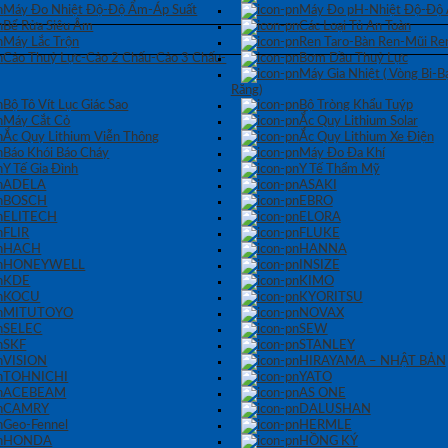
Máy Đo Nhiệt Độ-Độ Ẩm-Áp Suất
Máy Đo pH-Nhiệt Độ-Độ
Bể Rửa Siêu Âm
Các Loại Tủ An Toàn
Máy Lắc Trộn
Ren Taro-Bàn Ren-Mũi Re
Cảo Thuỷ Lực-Cảo 2 Chấu-Cảo 3 Chấu-
Bơm Dầu Thuỷ Lực
Máy Gia Nhiệt ( Vòng Bi-
Răng)
Bộ Tô Vít Lục Giác Sao
Bộ Tròng Khẩu Tuýp
Máy Cắt Cỏ
Ắc Quy Lithium Solar
Ắc Quy Lithium Viễn Thông
Ắc Quy Lithium Xe Điện
Báo Khói Báo Cháy
Máy Đo Đa Khí
Y Tế Gia Đình
Y Tế Thẩm Mỹ
ADELA
ASAKI
BOSCH
EBRO
ELITECH
ELORA
FLIR
FLUKE
HACH
HANNA
HONEYWELL
INSIZE
KDE
KIMO
KOCU
KYORITSU
MITUTOYO
NOVAX
SELEC
SEW
SKF
STANLEY
VISION
HIRAYAMA – NHẬT BẢN
TOHNICHI
YATO
ACEBEAM
AS ONE
CAMRY
DALUSHAN
Geo-Fennel
HERMLE
HONDA
HỒNG KÝ