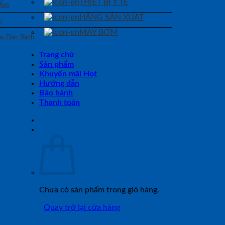
THIẾT BỊ Y TẾ
 Ẩm
HÃNG SẢN XUẤT
n
MÁY BƠM
Bạc Đạn-Bánh
Trang chủ
Sản phẩm
Khuyến mãi Hot
Hướng dẫn
Bảo hành
Thanh toán
Chưa có sản phẩm trong giỏ hàng.
Quay trở lại cửa hàng