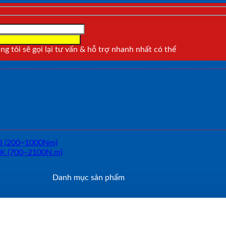
g tôi sẽ gọi lại tư vấn & hỗ trợ nhanh nhất có thể
Danh mục sản phẩm