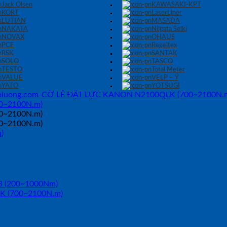
Jack Olsen
KAWASAKI-KPT
KORT
LaserLiner
LUTIAN
MASADA
NAKATA
Niigata Seiki
NOVAX
OHAUS
PCE
Regeltex
RSK
SANTAK
SOLO
TASCO
TESTO
Total Meter
VALUE
VELP – Ý
YATO
YOTSUGI
)
00QLK (700~2100N.m)