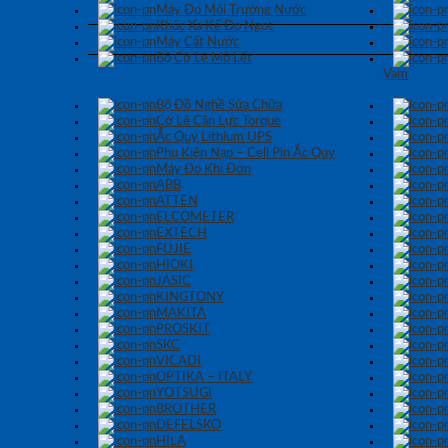
Máy Đo Môi Trường Nước
Khúc Xạ Kế Đo Ngọt
Máy Cất Nước
Bộ Cờ Lê Mỏ Lết
Vam
Bộ Đồ Nghề Sửa Chữa
Cờ Lê Cân Lực Torque
Ắc Quy Lithium UPS
Phụ Kiện Nạp – Cell Pin Ắc Quy
Máy Đo Khí Đơn
ABB
ATTEN
ELCOMETER
EXTECH
FUJIE
HIOKI
JASIC
KINGTONY
MAKITA
PROSKIT
SKC
VICADI
OPTIKA – ITALY
YOTSUGI
BROTHER
DEFELSKO
HILA