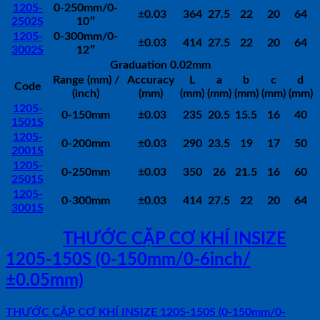
1205-
0-250mm/0-
±0.03
364
27.5
22
20
64
2502S
10″
1205-
0-300mm/0-
±0.03
414
27.5
22
20
64
3002S
12″
Graduation 0.02mm
Range (mm) /
Accuracy
L
a
b
c
d
Code
(inch)
(mm)
(mm)
(mm)
(mm)
(mm)
(mm)
1205-
0-150mm
±0.03
235
20.5
15.5
16
40
1501S
1205-
0-200mm
±0.03
290
23.5
19
17
50
2001S
1205-
0-250mm
±0.03
350
26
21.5
16
60
2501S
1205-
0-300mm
±0.03
414
27.5
22
20
64
3001S
MÔ TẢ
THƯỚC CẶP CƠ KHÍ INSIZE
1205-150S (0-150mm/0-6inch/
±0.05mm)
THƯỚC CẶP CƠ KHÍ INSIZE 1205-150S (0-150mm/0-