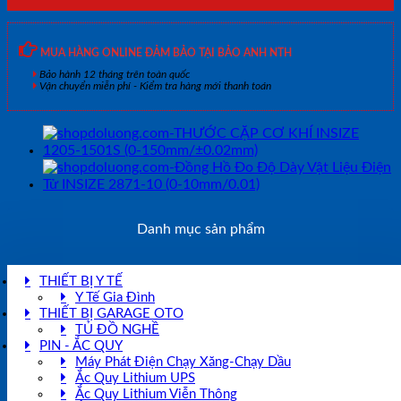
MUA HÀNG ONLINE ĐẢM BẢO TẠI BẢO ANH NTH
Bảo hành 12 tháng trên toàn quốc
Vận chuyển miễn phí - Kiểm tra hàng mới thanh toán
Danh mục sản phẩm
THIẾT BỊ Y TẾ
Y Tế Gia Đình
THIẾT BỊ GARAGE OTO
TỦ ĐỒ NGHỀ
PIN - ẮC QUY
Máy Phát Điện Chạy Xăng-Chạy Dầu
Ắc Quy Lithium UPS
Ắc Quy Lithium Viễn Thông