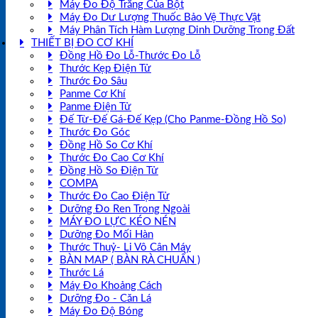
Máy Đo Độ Trắng Của Bột
Máy Đo Dư Lượng Thuốc Bảo Vệ Thực Vật
Máy Phân Tích Hàm Lượng Dinh Dưỡng Trong Đất
THIẾT BỊ ĐO CƠ KHÍ
Đồng Hồ Đo Lỗ-Thước Đo Lỗ
Thước Kẹp Điện Tử
Thước Đo Sâu
Panme Cơ Khí
Panme Điện Tử
Đế Từ-Đế Gá-Đế Kẹp (Cho Panme-Đồng Hồ So)
Thước Đo Góc
Đồng Hồ So Cơ Khí
Thước Đo Cao Cơ Khí
Đồng Hồ So Điện Tử
COMPA
Thước Đo Cao Điện Tử
Dưỡng Đo Ren Trong Ngoài
MÁY ĐO LỰC KÉO NÉN
Dưỡng Đo Mối Hàn
Thước Thuỷ- Li Vô Cân Máy
BÀN MAP ( BÀN RÀ CHUẨN )
Thước Lá
Máy Đo Khoảng Cách
Dưỡng Đo - Căn Lá
Máy Đo Độ Bóng