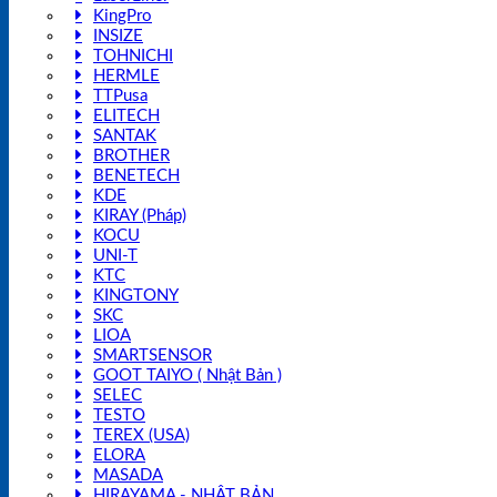
KingPro
INSIZE
TOHNICHI
HERMLE
TTPusa
ELITECH
SANTAK
BROTHER
BENETECH
KDE
KIRAY (Pháp)
KOCU
UNI-T
KTC
KINGTONY
SKC
LIOA
SMARTSENSOR
GOOT TAIYO ( Nhật Bản )
SELEC
TESTO
TEREX (USA)
ELORA
MASADA
HIRAYAMA - NHẬT BẢN