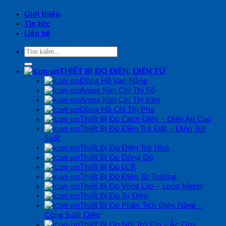
Giới thiệu
Tin tức
Liên hệ
Tìm
kiếm:
THIẾT BỊ ĐO ĐIỆN, ĐIỆN TỬ
Đồng Hồ Vạn Năng
Ampe Kìm Chỉ Thị Số
Ampe Kìm Chỉ Thị Kim
Đồng Hồ Chỉ Thị Pha
Thiết Bị Đo Cách Điện – Điện Áp Cao
Thiết Bị Đo Điện Trở Đất – Điện Trở
Suất
Thiết Bị Đo Điện Trở Nhỏ
Thiết Bị Đo Dòng Dò
Thiết Bị Đo LCR
Thiết Bị Đo Điện Từ Trường
Thiết Bị Đo Vòng Lặp – Loop Meter
Thiết Bị Đo Tụ Điện
Thiết Bị Đo Phân Tích Điện Năng –
Công Suất Điện
Thiết Bị Đo Nội Trở Pin – Ắc Quy