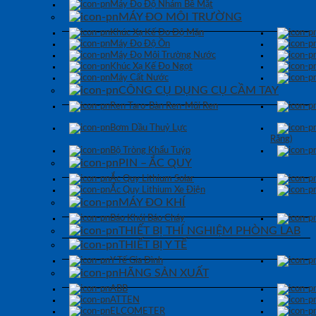
Máy Đo Độ Nhám Bề Mặt
MÁY ĐO MÔI TRƯỜNG
Khúc Xạ Kế Đo Độ Mặn
Máy Đo Độ Ồn
Máy Đo Môi Trường Nước
Khúc Xạ Kế Đo Ngọt
Máy Cất Nước
CÔNG CỤ DỤNG CỤ CẦM TAY
Ren Taro-Bàn Ren-Mũi Ren
Bơm Dầu Thuỷ Lực
Răng)
Bộ Tròng Khẩu Tuýp
PIN – ẮC QUY
Ắc Quy Lithium Solar
Ắc Quy Lithium Xe Điện
MÁY ĐO KHÍ
Báo Khói Báo Cháy
THIẾT BỊ THÍ NGHIỆM PHÒNG LAB
THIẾT BỊ Y TẾ
Y Tế Gia Đình
HÃNG SẢN XUẤT
ABB
ATTEN
ELCOMETER