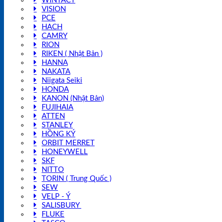
WINTACT
VISION
PCE
HACH
CAMRY
RION
RIKEN ( Nhật Bản )
HANNA
NAKATA
Niigata Seiki
HONDA
KANON (Nhật Bản)
FUJIHAIA
ATTEN
STANLEY
HỒNG KÝ
ORBIT MERRET
HONEYWELL
SKF
NITTO
TORIN ( Trung Quốc )
SEW
VELP - Ý
SALISBURY
FLUKE