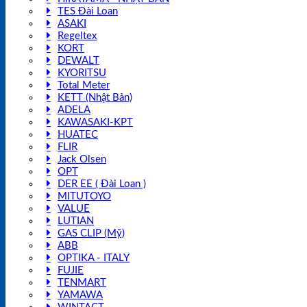
TES Đài Loan
ASAKI
Regeltex
KORT
DEWALT
KYORITSU
Total Meter
KETT (Nhật Bản)
ADELA
KAWASAKI-KPT
HUATEC
FLIR
Jack Olsen
OPT
DER EE ( Đài Loan )
MITUTOYO
VALUE
LUTIAN
GAS CLIP (Mỹ)
ABB
OPTIKA - ITALY
FUJIE
TENMART
YAMAWA