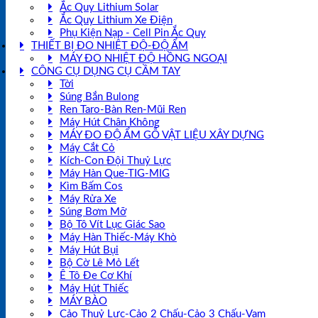
Ắc Quy Lithium Solar
Ắc Quy Lithium Xe Điện
Phụ Kiện Nạp - Cell Pin Ắc Quy
THIẾT BỊ ĐO NHIỆT ĐỘ-ĐỘ ẨM
MÁY ĐO NHIỆT ĐỘ HỒNG NGOẠI
CÔNG CỤ DỤNG CỤ CẦM TAY
Tời
Súng Bắn Bulong
Ren Taro-Bàn Ren-Mũi Ren
Máy Hút Chân Không
MÁY ĐO ĐỘ ẨM GỖ VẬT LIỆU XÂY DỰNG
Máy Cắt Cỏ
Kích-Con Đội Thuỷ Lực
Máy Hàn Que-TIG-MIG
Kìm Bấm Cos
Máy Rửa Xe
Súng Bơm Mỡ
Bộ Tô Vít Lục Giác Sao
Máy Hàn Thiếc-Máy Khò
Máy Hút Bụi
Bộ Cờ Lê Mỏ Lết
Ê Tô Đe Cơ Khí
Máy Hút Thiếc
MÁY BÀO
Cảo Thuỷ Lực-Cảo 2 Chấu-Cảo 3 Chấu-Vam