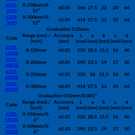
1205-
0-250mm/0-
±0.05
364
27.5
22
20
64
250S
10″
1205-
0-300mm/0-
±0.05
414
27.5
22
20
64
300S
12″
Graduation 0.05mm
Range (mm) /
Accuracy
L
a
b
c
d
Code
(inch)
(mm)
(mm)
(mm)
(mm)
(mm)
(mm)
1205-
0-150mm
±0.05
235
20.5
15.5
16
40
1503S
1205-
0-200mm
±0.05
290
23.5
19
17
50
2003S
1205-
0-250mm
±0.05
350
26
21.5
16
60
2503S
1205-
0-300mm
±0.05
414
27.5
22
20
64
3003S
Graduation 0.02mm/0.001″
Range (mm) /
Accuracy
L
a
b
c
d
Code
(inch)
(mm)
(mm)
(mm)
(mm)
(mm)
(mm)
1205-
0-150mm/0-
±0.03
235
20.5
15.5
16
40
1502S
6″
1205-
0-200mm/0-
±0.03
290
23.5
19
17
50
2002S
8″