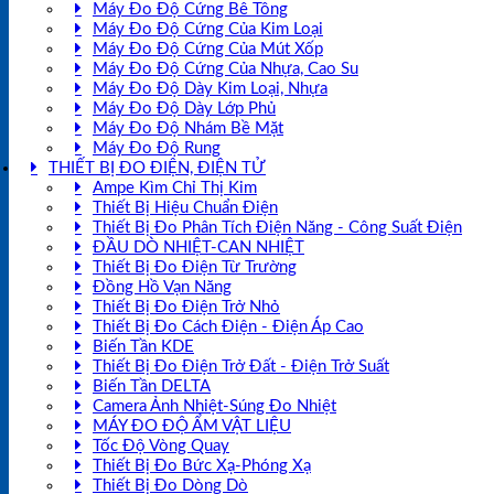
Máy Đo Độ Cứng Bê Tông
Máy Đo Độ Cứng Của Kim Loại
Máy Đo Độ Cứng Của Mút Xốp
Máy Đo Độ Cứng Của Nhựa, Cao Su
Máy Đo Độ Dày Kim Loại, Nhựa
Máy Đo Độ Dày Lớp Phủ
Máy Đo Độ Nhám Bề Mặt
Máy Đo Độ Rung
THIẾT BỊ ĐO ĐIỆN, ĐIỆN TỬ
Ampe Kìm Chỉ Thị Kim
Thiết Bị Hiệu Chuẩn Điện
Thiết Bị Đo Phân Tích Điện Năng - Công Suất Điện
ĐẦU DÒ NHIỆT-CAN NHIỆT
Thiết Bị Đo Điện Từ Trường
Đồng Hồ Vạn Năng
Thiết Bị Đo Điện Trở Nhỏ
Thiết Bị Đo Cách Điện - Điện Áp Cao
Biến Tần KDE
Thiết Bị Đo Điện Trở Đất - Điện Trở Suất
Biến Tần DELTA
Camera Ảnh Nhiệt-Súng Đo Nhiệt
MÁY ĐO ĐỘ ẨM VẬT LIỆU
Tốc Độ Vòng Quay
Thiết Bị Đo Bức Xạ-Phóng Xạ
Thiết Bị Đo Dòng Dò