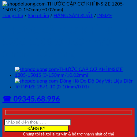
Trang chủ
/
Sản phẩm
/
HÃNG SẢN XUẤT
/
INSIZE
THƯỚC CẶP CƠ KHÍ INSIZE
1205-150S (0-150mm/0-
6inch/±0.05mm)
☎ 09345.68.996
Chúng tôi sẽ gọi lại tư vấn & hỗ trợ nhanh nhất có thể