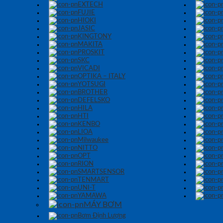
EXTECH
FUJIE
HIOKI
JASIC
KINGTONY
MAKITA
PROSKIT
SKC
VICADI
OPTIKA – ITALY
YOTSUGI
BROTHER
DEFELSKO
HILA
HTI
KENBO
LIOA
Milwaukee
NITTO
OPT
RION
SMARTSENSOR
TENMART
UNI-T
YAMAWA
MÁY BƠM
Bơm Định Lượng