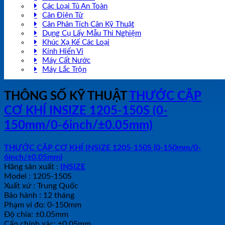
Các Loại Tủ An Toàn
Cân Điện Tử
Cân Phân Tích Cân Kỹ Thuật
Dụng Cụ Lấy Mẫu Thí Nghiệm
Khúc Xạ Kế Các Loại
Kính Hiển Vi
Máy Cất Nước
Máy Lắc Trộn
THÔNG SỐ KỸ THUẬT
THƯỚC CẶP
CƠ KHÍ INSIZE 1205-150S (0-
150mm/0-6inch/±0.05mm)
THƯỚC CẶP CƠ KHÍ INSIZE 1205-150S (0-150mm/0-
6inch/±0.05mm)
Hãng sản xuất :
INSIZE
Model : 1205-150S
Xuất xứ : Trung Quốc
Bảo hành : 12 tháng
Phạm vi đo: 0-150mm
Độ chia: ±0.05mm
Cấp chính xác: ±0.05mm