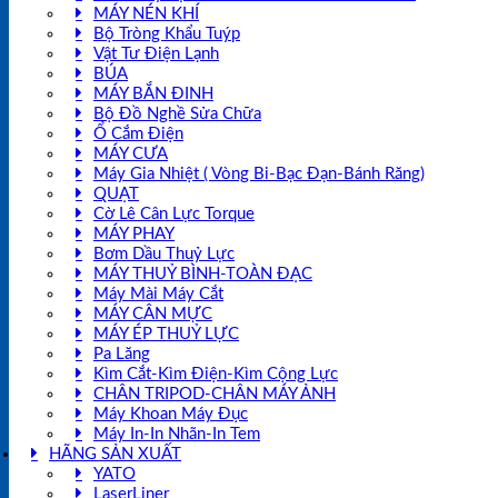
MÁY NÉN KHÍ
Bộ Tròng Khẩu Tuýp
Vật Tư Điện Lạnh
BÚA
MÁY BẮN ĐINH
Bộ Đồ Nghề Sửa Chữa
Ổ Cắm Điện
MÁY CƯA
Máy Gia Nhiệt ( Vòng Bi-Bạc Đạn-Bánh Răng)
QUẠT
Cờ Lê Cân Lực Torque
MÁY PHAY
Bơm Dầu Thuỷ Lực
MÁY THUỶ BÌNH-TOÀN ĐẠC
Máy Mài Máy Cắt
MÁY CÂN MỰC
MÁY ÉP THUỶ LỰC
Pa Lăng
Kìm Cắt-Kìm Điện-Kìm Cộng Lực
CHÂN TRIPOD-CHÂN MÁY ẢNH
Máy Khoan Máy Đục
Máy In-In Nhãn-In Tem
HÃNG SẢN XUẤT
YATO
LaserLiner