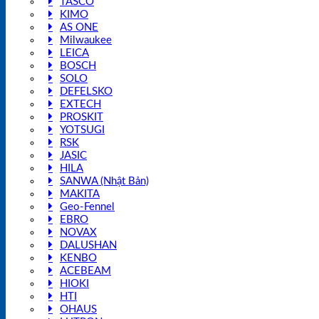
TASCO
KIMO
AS ONE
Milwaukee
LEICA
BOSCH
SOLO
DEFELSKO
EXTECH
PROSKIT
YOTSUGI
RSK
JASIC
HILA
SANWA (Nhật Bản)
MAKITA
Geo-Fennel
EBRO
NOVAX
DALUSHAN
KENBO
ACEBEAM
HIOKI
HTI
OHAUS