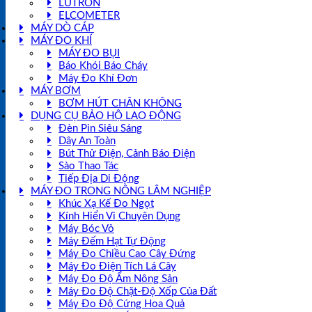
LUTRON
ELCOMETER
MÁY DÒ CÁP
MÁY ĐO KHÍ
MÁY ĐO BỤI
Báo Khói Báo Cháy
Máy Đo Khí Đơn
MÁY BƠM
BƠM HÚT CHÂN KHÔNG
DỤNG CỤ BẢO HỘ LAO ĐỘNG
Đèn Pin Siêu Sáng
Dây An Toàn
Bút Thử Điện, Cảnh Báo Điện
Sào Thao Tác
Tiếp Địa Di Động
MÁY ĐO TRONG NÔNG LÂM NGHIỆP
Khúc Xạ Kế Đo Ngọt
Kính Hiển Vi Chuyên Dụng
Máy Bóc Vỏ
Máy Đếm Hạt Tự Động
Máy Đo Chiều Cao Cây Đứng
Máy Đo Điện Tích Lá Cây
Máy Đo Độ Ẩm Nông Sản
Máy Đo Độ Chặt-Độ Xốp Của Đất
Máy Đo Độ Cứng Hoa Quả