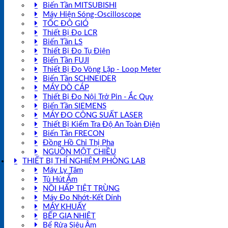
Biến Tần MITSUBISHI
Máy Hiện Sóng-Oscilloscope
TỐC ĐỘ GIÓ
Thiết Bị Đo LCR
Biến Tần LS
Thiết Bị Đo Tụ Điện
Biến Tần FUJI
Thiết Bị Đo Vòng Lặp - Loop Meter
Biến Tần SCHNEIDER
MÁY DÒ CÁP
Thiết Bị Đo Nội Trở Pin - Ắc Quy
Biến Tần SIEMENS
MÁY ĐO CÔNG SUẤT LASER
Thiết Bị Kiểm Tra Độ An Toàn Điện
Biến Tần FRECON
Đồng Hồ Chỉ Thị Pha
NGUỒN MỘT CHIỀU
THIẾT BỊ THÍ NGHIỆM PHÒNG LAB
Máy Ly Tâm
Tủ Hút Ẩm
NỒI HẤP TIỆT TRÙNG
Máy Đo Nhớt-Kết Dính
MÁY KHUẤY
BẾP GIA NHIỆT
Bể Rửa Siêu Âm