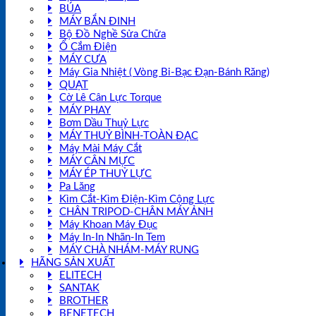
BÚA
MÁY BẮN ĐINH
Bộ Đồ Nghề Sửa Chữa
Ổ Cắm Điện
MÁY CƯA
Máy Gia Nhiệt ( Vòng Bi-Bạc Đạn-Bánh Răng)
QUẠT
Cờ Lê Cân Lực Torque
MÁY PHAY
Bơm Dầu Thuỷ Lực
MÁY THUỶ BÌNH-TOÀN ĐẠC
Máy Mài Máy Cắt
MÁY CÂN MỰC
MÁY ÉP THUỶ LỰC
Pa Lăng
Kìm Cắt-Kìm Điện-Kìm Cộng Lực
CHÂN TRIPOD-CHÂN MÁY ẢNH
Máy Khoan Máy Đục
Máy In-In Nhãn-In Tem
MÁY CHÀ NHÁM-MÁY RUNG
HÃNG SẢN XUẤT
ELITECH
SANTAK
BROTHER
BENETECH