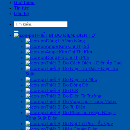
Giới thiệu
Tin tức
Liên hệ
Tìm
kiếm:
THIẾT BỊ ĐO ĐIỆN, ĐIỆN TỬ
Đồng Hồ Vạn Năng
Ampe Kìm Chỉ Thị Số
Ampe Kìm Chỉ Thị Kim
Đồng Hồ Chỉ Thị Pha
Thiết Bị Đo Cách Điện – Điện Áp Cao
Thiết Bị Đo Điện Trở Đất – Điện Trở
Suất
Thiết Bị Đo Điện Trở Nhỏ
Thiết Bị Đo Dòng Dò
Thiết Bị Đo LCR
Thiết Bị Đo Điện Từ Trường
Thiết Bị Đo Vòng Lặp – Loop Meter
Thiết Bị Đo Tụ Điện
Thiết Bị Đo Phân Tích Điện Năng –
Công Suất Điện
Thiết Bị Đo Nội Trở Pin – Ắc Quy
Thiết Bị Hiệu Chuẩn Điện