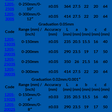
1205-
0-250mm/0-
±0.05
364
27.5
22
20
64
250S
10″
1205-
0-300mm/0-
±0.05
414
27.5
22
20
64
300S
12″
Graduation 0.05mm
Range (mm) /
Accuracy
L
a
b
c
d
Code
(inch)
(mm)
(mm)
(mm)
(mm)
(mm)
(mm)
1205-
0-150mm
±0.05
235
20.5
15.5
16
40
1503S
1205-
0-200mm
±0.05
290
23.5
19
17
50
2003S
1205-
0-250mm
±0.05
350
26
21.5
16
60
2503S
1205-
0-300mm
±0.05
414
27.5
22
20
64
3003S
Graduation 0.02mm/0.001″
Range (mm) /
Accuracy
L
a
b
c
d
Code
(inch)
(mm)
(mm)
(mm)
(mm)
(mm)
(mm)
1205-
0-150mm/0-
±0.03
235
20.5
15.5
16
40
1502S
6″
1205-
0-200mm/0-
±0.03
290
23.5
19
17
50
2002S
8″