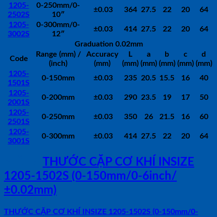
1205-
0-250mm/0-
±0.03
364
27.5
22
20
64
2502S
10″
1205-
0-300mm/0-
±0.03
414
27.5
22
20
64
3002S
12″
Graduation 0.02mm
Range (mm) /
Accuracy
L
a
b
c
d
Code
(inch)
(mm)
(mm)
(mm)
(mm)
(mm)
(mm)
1205-
0-150mm
±0.03
235
20.5
15.5
16
40
1501S
1205-
0-200mm
±0.03
290
23.5
19
17
50
2001S
1205-
0-250mm
±0.03
350
26
21.5
16
60
2501S
1205-
0-300mm
±0.03
414
27.5
22
20
64
3001S
MÔ TẢ
THƯỚC CẶP CƠ KHÍ INSIZE
1205-1502S (0-150mm/0-6inch/
±0.02mm)
THƯỚC CẶP CƠ KHÍ INSIZE 1205-1502S (0-150mm/0-