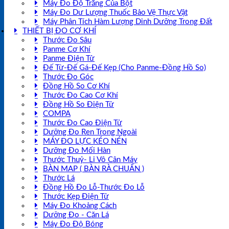
Máy Đo Độ Trắng Của Bột
Máy Đo Dư Lượng Thuốc Bảo Vệ Thực Vật
Máy Phân Tích Hàm Lượng Dinh Dưỡng Trong Đất
THIẾT BỊ ĐO CƠ KHÍ
Thước Đo Sâu
Panme Cơ Khí
Panme Điện Tử
Đế Từ-Đế Gá-Đế Kẹp (Cho Panme-Đồng Hồ So)
Thước Đo Góc
Đồng Hồ So Cơ Khí
Thước Đo Cao Cơ Khí
Đồng Hồ So Điện Tử
COMPA
Thước Đo Cao Điện Tử
Dưỡng Đo Ren Trong Ngoài
MÁY ĐO LỰC KÉO NÉN
Dưỡng Đo Mối Hàn
Thước Thuỷ- Li Vô Cân Máy
BÀN MAP ( BÀN RÀ CHUẨN )
Thước Lá
Đồng Hồ Đo Lỗ-Thước Đo Lỗ
Thước Kẹp Điện Tử
Máy Đo Khoảng Cách
Dưỡng Đo - Căn Lá
Máy Đo Độ Bóng