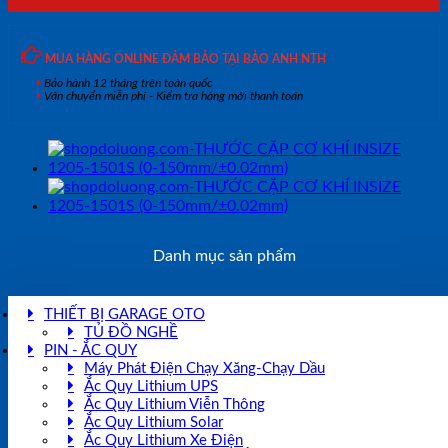
MUA HÀNG ONLINE ĐẢM BẢO TẠI BẢO ANH NTH
Bảo hành 12 tháng trên toàn quốc
Vận chuyển miễn phí - Kiểm tra hàng mới thanh toán
Danh mục sản phẩm
THIẾT BỊ GARAGE OTO
TỦ ĐỒ NGHỀ
PIN - ẮC QUY
Máy Phát Điện Chạy Xăng-Chạy Dầu
Ắc Quy Lithium UPS
Ắc Quy Lithium Viễn Thông
Ắc Quy Lithium Solar
Ắc Quy Lithium Xe Điện