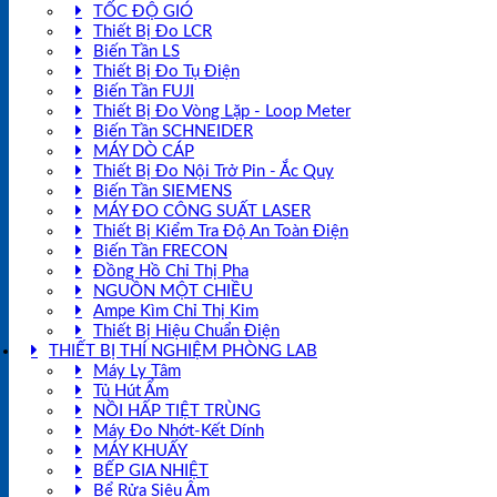
TỐC ĐỘ GIÓ
Thiết Bị Đo LCR
Biến Tần LS
Thiết Bị Đo Tụ Điện
Biến Tần FUJI
Thiết Bị Đo Vòng Lặp - Loop Meter
Biến Tần SCHNEIDER
MÁY DÒ CÁP
Thiết Bị Đo Nội Trở Pin - Ắc Quy
Biến Tần SIEMENS
MÁY ĐO CÔNG SUẤT LASER
Thiết Bị Kiểm Tra Độ An Toàn Điện
Biến Tần FRECON
Đồng Hồ Chỉ Thị Pha
NGUỒN MỘT CHIỀU
Ampe Kìm Chỉ Thị Kim
Thiết Bị Hiệu Chuẩn Điện
THIẾT BỊ THÍ NGHIỆM PHÒNG LAB
Máy Ly Tâm
Tủ Hút Ẩm
NỒI HẤP TIỆT TRÙNG
Máy Đo Nhớt-Kết Dính
MÁY KHUẤY
BẾP GIA NHIỆT
Bể Rửa Siêu Âm