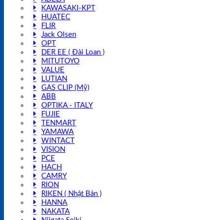
KAWASAKI-KPT
HUATEC
FLIR
Jack Olsen
OPT
DER EE ( Đài Loan )
MITUTOYO
VALUE
LUTIAN
GAS CLIP (Mỹ)
ABB
OPTIKA - ITALY
FUJIE
TENMART
YAMAWA
WINTACT
VISION
PCE
HACH
CAMRY
RION
RIKEN ( Nhật Bản )
HANNA
NAKATA