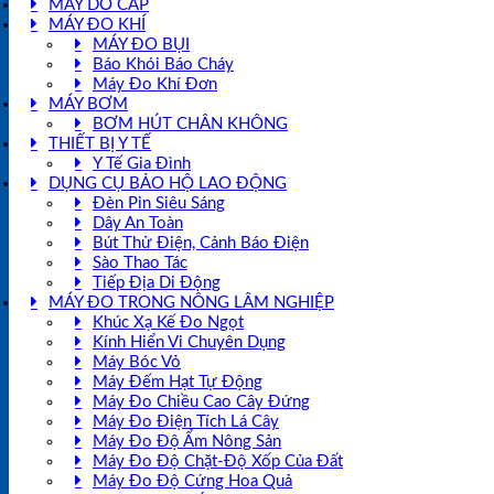
MÁY DÒ CÁP
MÁY ĐO KHÍ
MÁY ĐO BỤI
Báo Khói Báo Cháy
Máy Đo Khí Đơn
MÁY BƠM
BƠM HÚT CHÂN KHÔNG
THIẾT BỊ Y TẾ
Y Tế Gia Đình
DỤNG CỤ BẢO HỘ LAO ĐỘNG
Đèn Pin Siêu Sáng
Dây An Toàn
Bút Thử Điện, Cảnh Báo Điện
Sào Thao Tác
Tiếp Địa Di Động
MÁY ĐO TRONG NÔNG LÂM NGHIỆP
Khúc Xạ Kế Đo Ngọt
Kính Hiển Vi Chuyên Dụng
Máy Bóc Vỏ
Máy Đếm Hạt Tự Động
Máy Đo Chiều Cao Cây Đứng
Máy Đo Điện Tích Lá Cây
Máy Đo Độ Ẩm Nông Sản
Máy Đo Độ Chặt-Độ Xốp Của Đất
Máy Đo Độ Cứng Hoa Quả