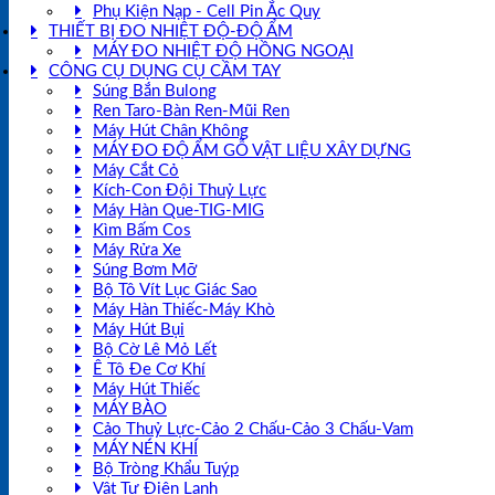
Phụ Kiện Nạp - Cell Pin Ắc Quy
THIẾT BỊ ĐO NHIỆT ĐỘ-ĐỘ ẨM
MÁY ĐO NHIỆT ĐỘ HỒNG NGOẠI
CÔNG CỤ DỤNG CỤ CẦM TAY
Súng Bắn Bulong
Ren Taro-Bàn Ren-Mũi Ren
Máy Hút Chân Không
MÁY ĐO ĐỘ ẨM GỖ VẬT LIỆU XÂY DỰNG
Máy Cắt Cỏ
Kích-Con Đội Thuỷ Lực
Máy Hàn Que-TIG-MIG
Kìm Bấm Cos
Máy Rửa Xe
Súng Bơm Mỡ
Bộ Tô Vít Lục Giác Sao
Máy Hàn Thiếc-Máy Khò
Máy Hút Bụi
Bộ Cờ Lê Mỏ Lết
Ê Tô Đe Cơ Khí
Máy Hút Thiếc
MÁY BÀO
Cảo Thuỷ Lực-Cảo 2 Chấu-Cảo 3 Chấu-Vam
MÁY NÉN KHÍ
Bộ Tròng Khẩu Tuýp
Vật Tư Điện Lạnh