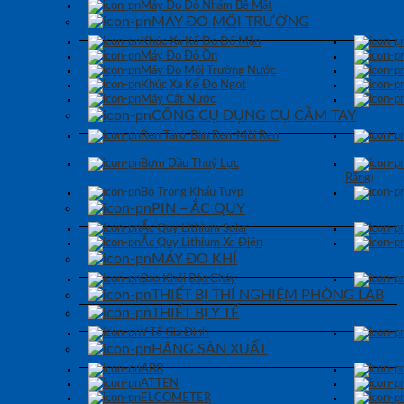
Máy Đo Độ Nhám Bề Mặt
MÁY ĐO MÔI TRƯỜNG
Khúc Xạ Kế Đo Độ Mặn
Máy Đo Độ Ồn
Máy Đo Môi Trường Nước
Khúc Xạ Kế Đo Ngọt
Máy Cất Nước
CÔNG CỤ DỤNG CỤ CẦM TAY
Ren Taro-Bàn Ren-Mũi Ren
Bơm Dầu Thuỷ Lực
Răng)
Bộ Tròng Khẩu Tuýp
PIN – ẮC QUY
Ắc Quy Lithium Solar
Ắc Quy Lithium Xe Điện
MÁY ĐO KHÍ
Báo Khói Báo Cháy
THIẾT BỊ THÍ NGHIỆM PHÒNG LAB
THIẾT BỊ Y TẾ
Y Tế Gia Đình
HÃNG SẢN XUẤT
ABB
ATTEN
ELCOMETER