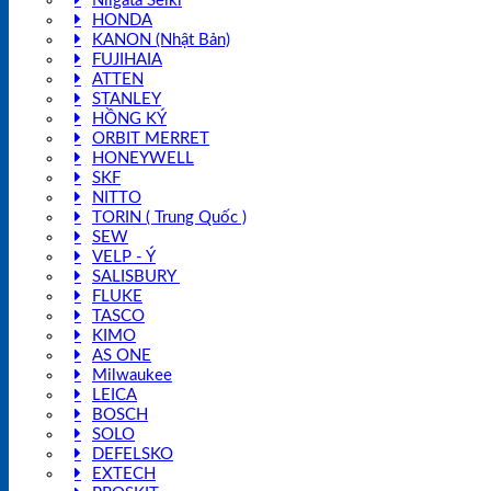
Niigata Seiki
HONDA
KANON (Nhật Bản)
FUJIHAIA
ATTEN
STANLEY
HỒNG KÝ
ORBIT MERRET
HONEYWELL
SKF
NITTO
TORIN ( Trung Quốc )
SEW
VELP - Ý
SALISBURY
FLUKE
TASCO
KIMO
AS ONE
Milwaukee
LEICA
BOSCH
SOLO
DEFELSKO
EXTECH