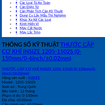
Các Loại Tủ An Toàn
Cân Điện Tử
Cân Phân Tích Cân Kỹ Thuật
Dụng Cụ Lấy Mẫu Thí Nghiệm
Khúc Xạ Kế Các Loại
Kính Hiển Vi
Máy Cất Nước
Máy Lắc Trộn
THÔNG SỐ KỸ THUẬT
THƯỚC CẶP
CƠ KHÍ INSIZE 1205-1502S (0-
150mm/0-6inch/±0.02mm)
THƯỚC CẶP CƠ KHÍ INSIZE 1205-1502S (0-150mm/0-
6inch/±0.02mm)
Hãng sản xuất :
INSIZE
Model : 1205-1502S
Xuất xứ : Trung Quốc
Bảo hành : 12 tháng
Phạm vi đo: 0-150mm
Độ chia: ±0.02mm
Cấp chính xác: ±0.03mm