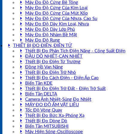
Máy Đo Độ Cứng Bê Tông
Máy Đo Độ Cứng Của Kim Loại
Máy Đo Độ Cứng Của Mút Xốp
Máy Đo Độ Cứng Của Nhựa, Cao Su
Máy Đo Độ Dày Kim Loại, Nhựa
Máy Đo Độ Dày Lớp Phủ
Máy Đo Độ Nhám Bề Mặt
Máy Đo Độ Rung
THIẾT BỊ ĐO ĐIỆN, ĐIỆN TỬ
Thiết Bị Đo Phân Tích Điện Năng - Công Suất Điện
ĐẦU DÒ NHIỆT-CAN NHIỆT
Thiết Bị Đo Điện Từ Trường
Đồng Hồ Vạn Năng
Thiết Bị Đo Điện Trở Nhỏ
Thiết Bị Đo Cách Điện - Điện Áp Cao
Biến Tần KDE
Thiết Bị Đo Điện Trở Đất - Điện Trở Suất
Biến Tần DELTA
Camera Ảnh Nhiệt-Súng Đo Nhiệt
MÁY ĐO ĐỘ ẨM VẬT LIỆU
Tốc Độ Vòng Quay
Thiết Bị Đo Bức Xạ-Phóng Xạ
Thiết Bị Đo Dòng Dò
Biến Tần MITSUBISHI
Máy Hiện Sóng-Oscilloscope