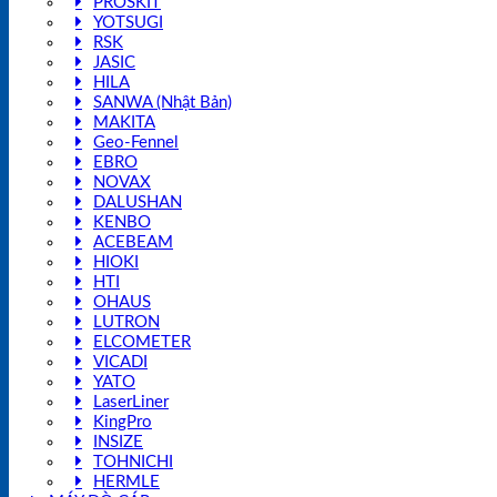
PROSKIT
YOTSUGI
RSK
JASIC
HILA
SANWA (Nhật Bản)
MAKITA
Geo-Fennel
EBRO
NOVAX
DALUSHAN
KENBO
ACEBEAM
HIOKI
HTI
OHAUS
LUTRON
ELCOMETER
VICADI
YATO
LaserLiner
KingPro
INSIZE
TOHNICHI
HERMLE