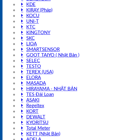
KDE
KIRAY (Pháp)
KOCU
UNI-T
KTC
KINGTONY
SKC
LIOA
SMARTSENSOR
GOOT TAIYO ( Nhật Bản )
SELEC
TESTO
TEREX (USA)
ELORA
MASADA
HIRAYAMA - NHẬT BẢN
TES Đài Loan
ASAKI
Regeltex
KORT
DEWALT
KYORITSU
Total Meter
KETT (Nhật Bản)
ADELA