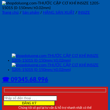
Trang chủ
/
Sản phẩm
/
HÃNG SẢN XUẤT
/
INSIZE
THƯỚC CẶP CƠ KHÍ INSIZE
1205-1502S (0-150mm/0-
6inch/±0.02mm)
☎ 09345.68.996
Chúng tôi sẽ gọi lại tư vấn & hỗ trợ nhanh nhất có thể