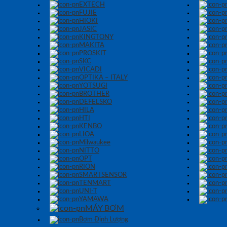
EXTECH
FUJIE
HIOKI
JASIC
KINGTONY
MAKITA
PROSKIT
SKC
VICADI
OPTIKA – ITALY
YOTSUGI
BROTHER
DEFELSKO
HILA
HTI
KENBO
LIOA
Milwaukee
NITTO
OPT
RION
SMARTSENSOR
TENMART
UNI-T
YAMAWA
MÁY BƠM
Bơm Định Lượng