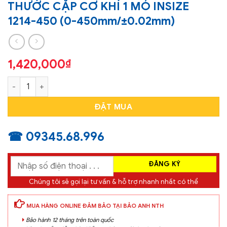
THƯỚC CẶP CƠ KHÍ 1 MỎ INSIZE
1214-450 (0-450mm/±0.02mm)
1,420,000
₫
THƯỚC CẶP CƠ KHÍ 1 MỎ INSIZE 1214-450 (0-450mm/±0.02m
ĐẶT MUA
☎ 09345.68.996
Chúng tôi sẽ gọi lại tư vấn & hỗ trợ nhanh nhất có thể
MUA HÀNG ONLINE ĐẢM BẢO TẠI BẢO ANH NTH
Bảo hành 12 tháng trên toàn quốc