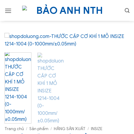
Bỏ
qua
nội
dung
Trang chủ
/
Sản phẩm
/
HÃNG SẢN XUẤT
/
INSIZE