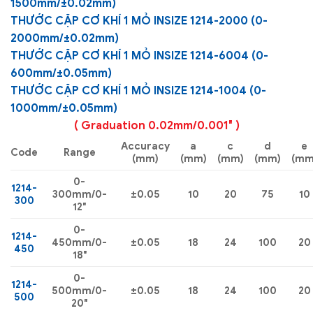
1500mm/±0.02mm)
THƯỚC CẶP CƠ KHÍ 1 MỎ INSIZE 1214-2000 (0-
2000mm/±0.02mm)
THƯỚC CẶP CƠ KHÍ 1 MỎ INSIZE 1214-6004 (0-
600mm/±0.05mm)
THƯỚC CẶP CƠ KHÍ 1 MỎ INSIZE 1214-1004 (0-
1000mm/±0.05mm)
( Graduation 0.02mm/0.001″ )
Accuracy
a
c
d
e
Code
Range
(mm)
(mm)
(mm)
(mm)
(mm
0-
1214-
300mm/0-
±0.05
10
20
75
10
300
12″
0-
1214-
450mm/0-
±0.05
18
24
100
20
450
18″
0-
1214-
500mm/0-
±0.05
18
24
100
20
500
20″