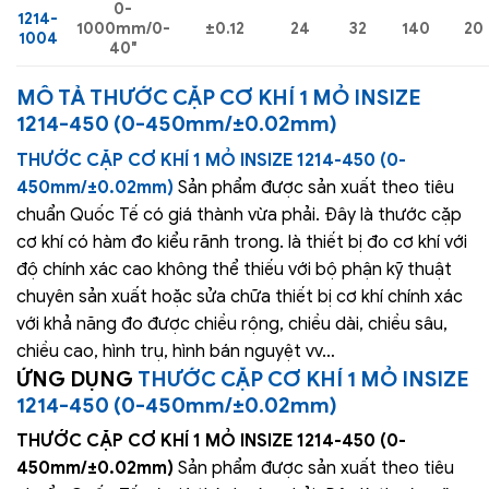
0-
1214-
1000mm/0-
±0.12
24
32
140
20
1004
40″
MÔ TẢ
THƯỚC CẶP CƠ KHÍ 1 MỎ INSIZE
1214-450 (0-450mm/±0.02mm)
THƯỚC CẶP CƠ KHÍ 1 MỎ INSIZE 1214-450 (0-
450mm/±0.02mm)
Sản phẩm được sản xuất theo tiêu
chuẩn Quốc Tế có giá thành vừa phải. Đây là thước cặp
cơ khí có hàm đo kiểu rãnh trong. là thiết bị đo cơ khí với
độ chính xác cao không thể thiếu với bộ phận kỹ thuật
chuyên sản xuất hoặc sửa chữa thiết bị cơ khí chính xác
với khả năng đo được chiều rộng, chiều dài, chiều sâu,
chiều cao, hình trụ, hình bán nguyệt vv…
ỨNG DỤNG
THƯỚC CẶP CƠ KHÍ 1 MỎ INSIZE
1214-450 (0-450mm/±0.02mm)
THƯỚC CẶP CƠ KHÍ 1 MỎ INSIZE 1214-450 (0-
450mm/±0.02mm)
Sản phẩm được sản xuất theo tiêu