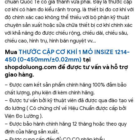
chuẩn Quốc Tế có giá thành vừa phải. Đây là thước cặp
cơ khí có hàm đo kiểu rãnh trong. là thiết bị đo cơ khí với
độ chính xác cao không thể thiếu với bộ phận kỹ thuật
chuyên sản xuất hoặc sửa chữa thiết bị cơ khí chính xác
với khả năng đo được chiều rộng, chiều dài, chiều sâu,
chiều cao, hình trụ, hình bán nguyệt vv…
Mua
THƯỚC CẶP CƠ KHÍ 1 MỎ INSIZE 1214-
450 (0-450mm/±0.02mm)
tại
shopdoluong.com để được tư vấn và hỗ trợ
giao hàng.
– Được cam kết sản phẩm chính hãng 100% đảm bảo
chất lượng, phụ kiện đi kèm chính hãng.
– Được tư vấn bởi kỹ thuật viên đã được qua đào tạo về
đo lường ( Có chứng chỉ về Hiệu Chuẩn được cấp bởi
Viện Đo Lường ).
– Được bảo hành chính hãng 12 tháng hoặc theo quy
định của hãng sản xuất.
– Được cung cấp đầy đủ CO,CQ nhập khẩu.