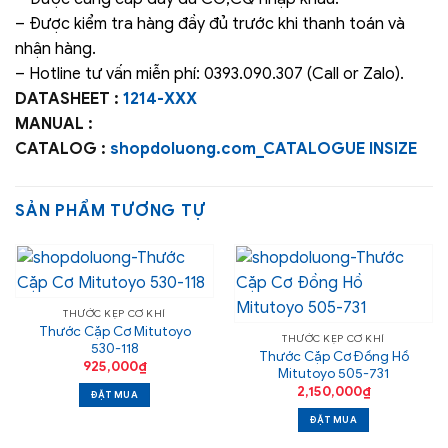
– Được kiểm tra hàng đầy đủ trước khi thanh toán và
nhận hàng.
– Hotline tư vấn miễn phí: 0393.090.307 (Call or Zalo).
DATASHEET :
1214-XXX
MANUAL :
CATALOG :
shopdoluong.com_CATALOGUE INSIZE
SẢN PHẨM TƯƠNG TỰ
THƯỚC KẸP CƠ KHÍ
Thước Cặp Cơ Mitutoyo
THƯỚC KẸP CƠ KHÍ
530-118
Thước Cặp Cơ Đồng Hồ
925,000
₫
Mitutoyo 505-731
2,150,000
₫
ĐẶT MUA
ĐẶT MUA