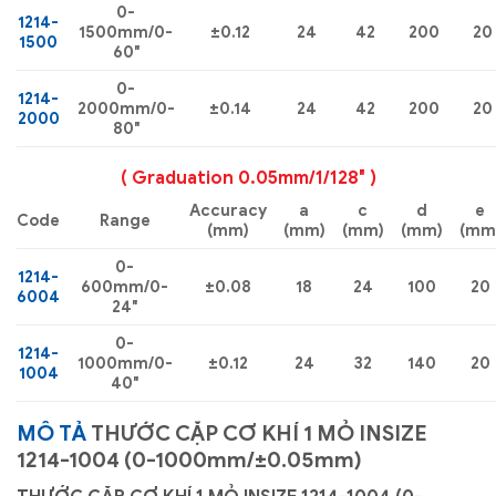
0-
1214-
1500mm/0-
±0.12
24
42
200
20
1500
60″
0-
1214-
2000mm/0-
±0.14
24
42
200
20
2000
80″
( Graduation 0.05mm/1/128″ )
Accuracy
a
c
d
e
Code
Range
(mm)
(mm)
(mm)
(mm)
(mm
0-
1214-
600mm/0-
±0.08
18
24
100
20
6004
24″
0-
1214-
1000mm/0-
±0.12
24
32
140
20
1004
40″
MÔ TẢ
THƯỚC CẶP CƠ KHÍ 1 MỎ INSIZE
1214-1004 (0-1000mm/±0.05mm)