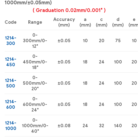
1000mm/±0.05mm)
( Graduation 0.02mm/0.001″ )
Accuracy
a
c
d
e
Code
Range
(mm)
(mm)
(mm)
(mm)
(mm
0-
1214-
300mm/0-
±0.05
10
20
75
10
300
12″
0-
1214-
450mm/0-
±0.05
18
24
100
20
450
18″
0-
1214-
500mm/0-
±0.05
18
24
100
20
500
20″
0-
1214-
600mm/0-
±0.05
18
24
100
20
600
24″
0-
1214-
1000mm/0-
±0.08
24
32
140
20
1000
40″