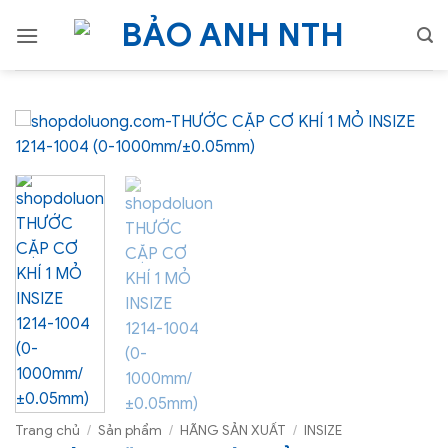
Bỏ
qua
nội
dung
Trang chủ
/
Sản phẩm
/
HÃNG SẢN XUẤT
/
INSIZE