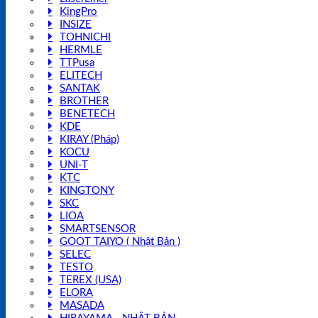
KingPro
INSIZE
TOHNICHI
HERMLE
TTPusa
ELITECH
SANTAK
BROTHER
BENETECH
KDE
KIRAY (Pháp)
KOCU
UNI-T
KTC
KINGTONY
SKC
LIOA
SMARTSENSOR
GOOT TAIYO ( Nhật Bản )
SELEC
TESTO
TEREX (USA)
ELORA
MASADA