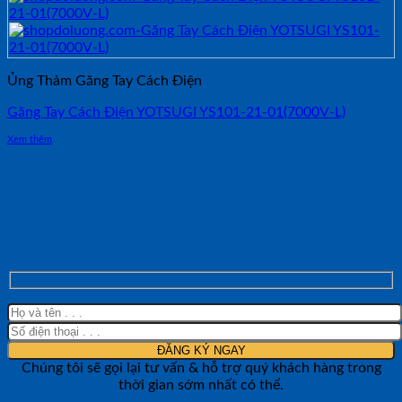
Ủng Thảm Găng Tay Cách Điện
Găng Tay Cách Điện YOTSUGI YS101-21-01(7000V-L)
Xem thêm
NHẬN TƯ VẤN NHANH TỪ SHOP ĐO
LƯỜNG
Chúng tôi sẽ gọi lại tư vấn & hỗ trợ quý khách hàng trong
thời gian sớm nhất có thể.