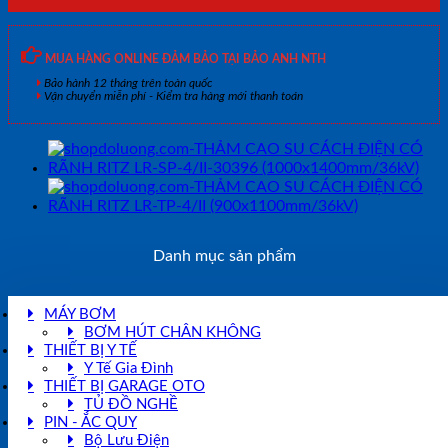
MUA HÀNG ONLINE ĐẢM BẢO TẠI BẢO ANH NTH
Bảo hành 12 tháng trên toàn quốc
Vận chuyển miễn phí - Kiểm tra hàng mới thanh toán
Danh mục sản phẩm
MÁY BƠM
BƠM HÚT CHÂN KHÔNG
THIẾT BỊ Y TẾ
Y Tế Gia Đình
THIẾT BỊ GARAGE OTO
TỦ ĐỒ NGHỀ
PIN - ẮC QUY
Bộ Lưu Điện