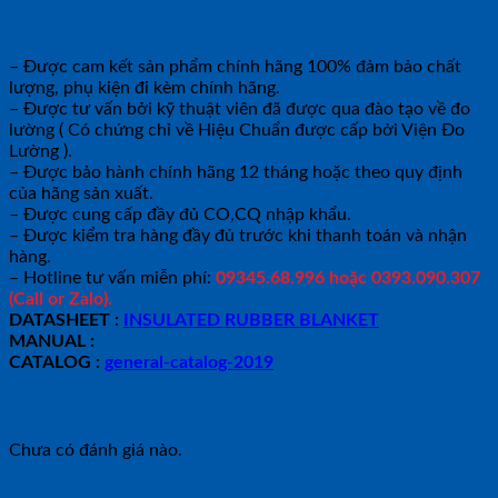
đăng ký Kiểm Định, Test Thử Nghiệm.
– Được cam kết sản phẩm chính hãng 100% đảm bảo chất
lượng, phụ kiện đi kèm chính hãng.
– Được tư vấn bởi kỹ thuật viên đã được qua đào tạo về đo
lường ( Có chứng chỉ về Hiệu Chuẩn được cấp bởi Viện Đo
Lường ).
– Được bảo hành chính hãng 12 tháng hoặc theo quy định
của hãng sản xuất.
– Được cung cấp đầy đủ CO,CQ nhập khẩu.
– Được kiểm tra hàng đầy đủ trước khi thanh toán và nhận
hàng.
– Hotline tư vấn miễn phí:
09345.68.996 hoặc 0393.090.307
(Call or Zalo).
DATASHEET :
INSULATED RUBBER BLANKET
MANUAL :
CATALOG :
general-catalog-2019
Đánh giá
Chưa có đánh giá nào.
Hãy là người đầu tiên nhận xét “THẢM CAO SU