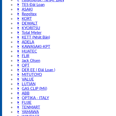
HIRAYAMA - NHẬT BẢN
TES Đài Loan
ASAKI
Regeltex
KORT
DEWALT
KYORITSU
Total Meter
KETT (Nhật Bản)
ADELA
KAWASAKI-KPT
HUATEC
FLIR
Jack Olsen
OPT
DER EE ( Đài Loan )
MITUTOYO
VALUE
LUTIAN
GAS CLIP (Mỹ)
ABB
OPTIKA - ITALY
FUJIE
TENMART
YAMAWA