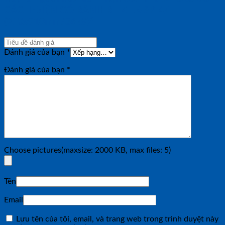
CÁCH ĐIỆN CÓ RÃNH RITZ LR-SP-4/II
(910x910mm/36kV)”
Đánh giá của bạn
*
Đánh giá của bạn
*
Choose pictures(maxsize: 2000 KB, max files: 5)
Tên
Email
Lưu tên của tôi, email, và trang web trong trình duyệt này