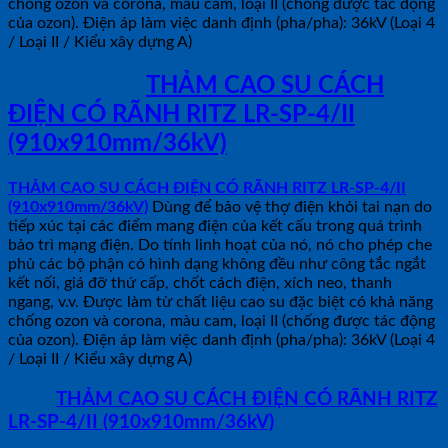
chống ozon và corona, màu cam, loại II (chống được tác động
của ozon). Điện áp làm việc danh định (pha/pha): 36kV (Loại 4
/ Loại II / Kiểu xây dựng A)
ỨNG DỤNG
THẢM CAO SU CÁCH
ĐIỆN CÓ RÃNH RITZ LR-SP-4/II
(910x910mm/36kV)
THẢM CAO SU CÁCH ĐIỆN CÓ RÃNH RITZ LR-SP-4/II
(910x910mm/36kV)
Dùng để bảo vệ thợ điện khỏi tai nạn do
tiếp xúc tại các điểm mang điện của kết cấu trong quá trình
bảo trì mạng điện. Do tính linh hoạt của nó, nó cho phép che
phủ các bộ phận có hình dạng không đều như công tắc ngắt
kết nối, giá đỡ thứ cấp, chốt cách điện, xích neo, thanh
ngang, v.v. Được làm từ chất liệu cao su đặc biệt có khả năng
chống ozon và corona, màu cam, loại II (chống được tác động
của ozon). Điện áp làm việc danh định (pha/pha): 36kV (Loại 4
/ Loại II / Kiểu xây dựng A)
MUA
THẢM CAO SU CÁCH ĐIỆN CÓ RÃNH RITZ
LR-SP-4/II (910x910mm/36kV)
tại
shopdoluong.com để được tư vấn mua hàng và