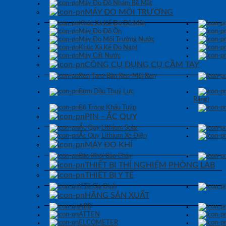
Máy Đo Độ Nhám Bề Mặt
MÁY ĐO MÔI TRƯỜNG
Khúc Xạ Kế Đo Độ Mặn
Máy Đo Độ Ồn
Máy Đo Môi Trường Nước
Khúc Xạ Kế Đo Ngọt
Máy Cất Nước
CÔNG CỤ DỤNG CỤ CẦM TAY
Ren Taro-Bàn Ren-Mũi Ren
Bơm Dầu Thuỷ Lực
Răng)
Bộ Tròng Khẩu Tuýp
PIN – ẮC QUY
Ắc Quy Lithium Solar
Ắc Quy Lithium Xe Điện
MÁY ĐO KHÍ
Báo Khói Báo Cháy
THIẾT BỊ THÍ NGHIỆM PHÒNG LAB
THIẾT BỊ Y TẾ
Y Tế Gia Đình
HÃNG SẢN XUẤT
ABB
ATTEN
ELCOMETER