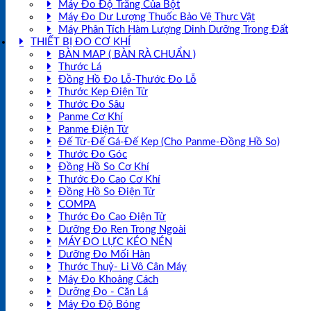
Máy Đo Độ Trắng Của Bột
Máy Đo Dư Lượng Thuốc Bảo Vệ Thực Vật
Máy Phân Tích Hàm Lượng Dinh Dưỡng Trong Đất
THIẾT BỊ ĐO CƠ KHÍ
BÀN MAP ( BÀN RÀ CHUẨN )
Thước Lá
Đồng Hồ Đo Lỗ-Thước Đo Lỗ
Thước Kẹp Điện Tử
Thước Đo Sâu
Panme Cơ Khí
Panme Điện Tử
Đế Từ-Đế Gá-Đế Kẹp (Cho Panme-Đồng Hồ So)
Thước Đo Góc
Đồng Hồ So Cơ Khí
Thước Đo Cao Cơ Khí
Đồng Hồ So Điện Tử
COMPA
Thước Đo Cao Điện Tử
Dưỡng Đo Ren Trong Ngoài
MÁY ĐO LỰC KÉO NÉN
Dưỡng Đo Mối Hàn
Thước Thuỷ- Li Vô Cân Máy
Máy Đo Khoảng Cách
Dưỡng Đo - Căn Lá
Máy Đo Độ Bóng