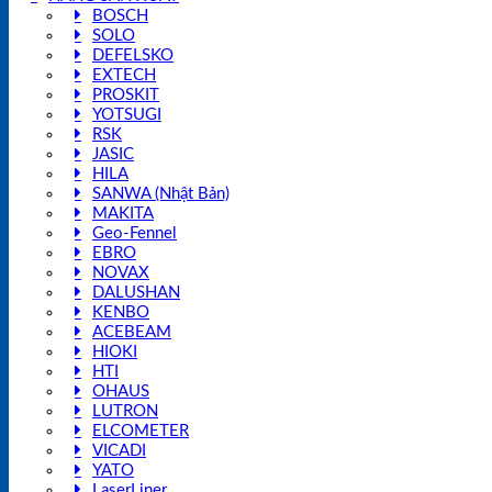
BOSCH
SOLO
DEFELSKO
EXTECH
PROSKIT
YOTSUGI
RSK
JASIC
HILA
SANWA (Nhật Bản)
MAKITA
Geo-Fennel
EBRO
NOVAX
DALUSHAN
KENBO
ACEBEAM
HIOKI
HTI
OHAUS
LUTRON
ELCOMETER
VICADI
YATO
LaserLiner