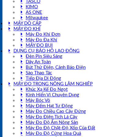
TASCO
KIMO
AS ONE
Milwaukee
MÁY DÒ CÁP
MÁY ĐO KHÍ
Máy Đo Khí Đơn
Máy Đo Đa Khí
MÁY ĐO BỤI
DỤNG CỤ BẢO HỘ LAO ĐỘNG
Đèn Pin Siêu Sáng
Dây An Toàn
Bút Thử Điện, Cảnh Báo Điện
Sào Thao Tác
Tiếp Địa Di Động
MÁY ĐO TRONG NÔNG LÂM NGHIỆP
Khúc Xạ Kế Đo Ngọt
Kính Hiển Vi Chuyên Dụng
Máy Bóc Vỏ
Máy Đếm Hạt Tự Động
Máy Đo Chiều Cao Cây Đứng
Máy Đo Điện Tích Lá Cây
Máy Đo Độ Ẩm Nông Sản
Máy Đo Độ Chặt-Độ Xốp Của Đất
Máy Đo Độ Cứng Hoa Quả