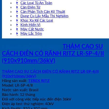
Các Loại Tủ An Toàn
Cân Điện Tử
Cân Phân Tích Cân Kỹ Thuật
Dụng Cụ Lấy Mẫu Thí Nghiệm
Khúc Xạ Kế Các Loại
Kính Hiển Vi
Máy Cất Nước
Máy Lắc Trộn
THÔNG SỐ KỸ THUẬT
THẢM CAO SU
CÁCH ĐIỆN CÓ RÃNH RITZ LR-SP-4/II
(910x910mm/36kV)
THẢM CAO SU CÁCH ĐIỆN CÓ RÃNH RITZ LR-SP-4/II
(910x910mm/36kV)
Hãng sản xuất:
TEREX RITZ
Model: LR-SP-4/II
Nước sản xuất: Brasil
Bảo hành: 12 tháng
Đối với công việc tiếp xúc đến điện 36kV
Điện áp test thử nghiệm: 40kV
Kích thước: 910 x 910 mm