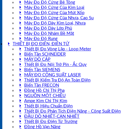
Máy Đo Độ Cứng Bê Tông
Máy Đo Độ Cứng Của Kim Loại
Máy Đo Độ Cứng Của Mút Xốp
Máy Đo Độ Cứng Của Nhựa, Cao Su
Máy Đo Độ Dày Kim Loại, Nhựa
Máy Đo Độ Dày Lớp Phủ
Máy Đo Độ Nhám Bề Mặt
Máy Đo Độ Rung
THIẾT BỊ ĐO ĐIỆN, ĐIỆN TỬ
Thiết Bị Đo Vòng Lặp - Loop Meter
Biến Tần SCHNEIDER
MÁY DÒ CÁP
Thiết Bị Đo Nội Trở Pin - Ắc Quy
Biến Tần SIEMENS
MÁY ĐO CÔNG SUẤT LASER
Thiết Bị Kiểm Tra Độ An Toàn Điện
Biến Tần FRECON
Đồng Hồ Chỉ Thị Pha
NGUỒN MỘT CHIỀU
Ampe Kìm Chỉ Thị Kim
Thiết Bị Hiệu Chuẩn Điện
Thiết Bị Đo Phân Tích Điện Năng - Công Suất Điện
ĐẦU DÒ NHIỆT-CAN NHIỆT
Thiết Bị Đo Điện Từ Trường
Đồng Hồ Vạn Năng