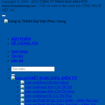
Copyright © 2010 - 2022
CÔNG TY TNHH BẢO ANH NTH -
www.shopdoluong.com
| Thiết kế web & Vận hành bởi CÔNG NGHỆ
VIỆT JSC
SẢN PHẨM
VỀ CHÚNG TÔI
Giới thiệu
Tin tức
Liên hệ
Tìm
kiếm:
THIẾT BỊ ĐO ĐIỆN, ĐIỆN TỬ
Đồng Hồ Vạn Năng
Ampe Kìm Chỉ Thị Số
Ampe Kìm Chỉ Thị Kim
Đồng Hồ Chỉ Thị Pha
Thiết Bị Đo Cách Điện – Điện Áp Cao
Thiết Bị Đo Điện Trở Đất – Điện Trở