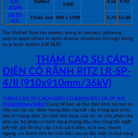
4/II-
Slotted
4.50
9.92
1400
30396
LR-TP-
Three-slot
900 x 1100
5,70
12.60
4/II
The Slotted Type has eyelets along its borders, allowing
special applications in quite diverse situations through fixing
by p lastic button (LIR BLR).
MÔ TẢ
THẢM CAO SU CÁCH
ĐIỆN CÓ RÃNH RITZ LR-SP-
4/II (910x910mm/36kV)
THẢM CAO SU CÁCH ĐIỆN CÓ RÃNH RITZ LR-SP-4/II
(910x910mm/36kV)
Dùng để bảo vệ thợ điện khỏi tai nạn do
tiếp xúc tại các điểm mang điện của kết cấu trong quá trình
bảo trì mạng điện. Do tính linh hoạt của nó, nó cho phép che
phủ các bộ phận có hình dạng không đều như công tắc ngắt
kết nối, giá đỡ thứ cấp, chốt cách điện, xích neo, thanh
ngang, v.v. Được làm từ chất liệu cao su đặc biệt có khả năng