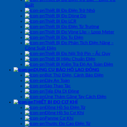
Suất
Thiết Bị Đo Điện Trở Nhỏ
Thiết Bị Đo Dòng Dò
Thiết Bị Đo LCR
Thiết Bị Đo Điện Từ Trường
Thiết Bị Đo Vòng Lặp – Loop Meter
Thiết Bị Đo Tụ Điện
Thiết Bị Đo Phân Tích Điện Năng –
Công Suất Điện
Thiết Bị Đo Nội Trở Pin – Ắc Quy
Thiết Bị Hiệu Chuẩn Điện
Thiết Bị Kiểm Tra Độ An Toàn Điện
DỤNG CỤ BẢO HỘ LAO ĐỘNG
Bút Thử Điện, Cảnh Báo Điện
Dây An Toàn
Sào Thao Tác
Tiếp Địa Di Động
Ủng Thảm Găng Tay Cách Điện
THIẾT BỊ ĐO CƠ KHÍ
Đồng Hồ So Điện Tử
Đồng Hồ So Cơ Khí
Panme Cơ Khí
Thước Đo Cao Điện Tử