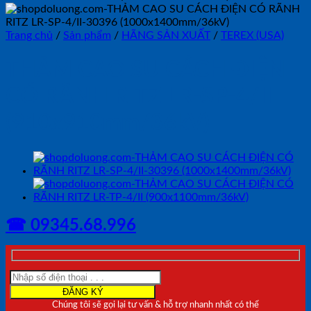
Trang chủ
/
Sản phẩm
/
HÃNG SẢN XUẤT
/
TEREX (USA)
THẢM CAO SU CÁCH ĐIỆN
CÓ RÃNH RITZ LR-SP-4/II
(910x910mm/36kV)
☎ 09345.68.996
Chúng tôi sẽ gọi lại tư vấn & hỗ trợ nhanh nhất có thể