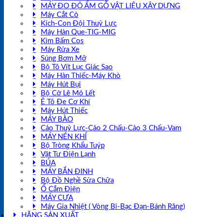
MÁY ĐO ĐỘ ẨM GỖ VẬT LIỆU XÂY DỰNG
Máy Cắt Cỏ
Kích-Con Đội Thuỷ Lực
Máy Hàn Que-TIG-MIG
Kìm Bấm Cos
Máy Rửa Xe
Súng Bơm Mỡ
Bộ Tô Vít Lục Giác Sao
Máy Hàn Thiếc-Máy Khò
Máy Hút Bụi
Bộ Cờ Lê Mỏ Lết
Ê Tô Đe Cơ Khí
Máy Hút Thiếc
MÁY BÀO
Cảo Thuỷ Lực-Cảo 2 Chấu-Cảo 3 Chấu-Vam
MÁY NÉN KHÍ
Bộ Tròng Khẩu Tuýp
Vật Tư Điện Lạnh
BÚA
MÁY BẮN ĐINH
Bộ Đồ Nghề Sửa Chữa
Ổ Cắm Điện
MÁY CƯA
Máy Gia Nhiệt ( Vòng Bi-Bạc Đạn-Bánh Răng)
HÃNG SẢN XUẤT