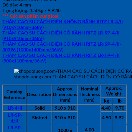
Độ dày: 4 mm
Trọng lượng: 4.50kg / 9.92lb
*** Các sản phẩm cùng loại:
THẢM CAO SU CÁCH ĐIỆN KHÔNG RÃNH RITZ LR-4/II
(910x910mm/36kV)
THẢM CAO SU CÁCH ĐIỆN CÓ RÃNH RITZ LR-SP-4/II
(910x910mm/36kV)
THẢM CAO SU CÁCH ĐIỆN CÓ RÃNH RITZ LR-SP-4/II-
30396 (1000x1400mm/36kV)
THẢM CAO SU CÁCH ĐIỆN CÓ RÃNH RITZ LR-TP-4/II
(900x1100mm/36kV)
shopdoluong.com-THẢM CAO SU CÁCH ĐIỆN CÓ RÃNH 
Approx.
Approx.
Nominal
Catalog
Weight
Description
Dimensions
Thickness
Reference
(mm)
(mm)
kg
lb
LR-4/II
Solid
910 x 910
4.40
9.70
LR-SP-
Slotted
910 x 910
4.50
9.92
4/II
LR-SP-
4.00
1000 x