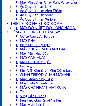
Máy Phát Điện Chạy Xăng-Chạy Dầu
Ắc Quy Lithium UPS
Ắc Quy Lithium Viễn Thông
Ắc Quy Lithium Solar
Ắc Quy Lithium Xe Điện
THIẾT BỊ ĐO NHIỆT ĐỘ-ĐỘ ẨM
MÁY ĐO NHIỆT ĐỘ HỒNG NGOẠI
CÔNG CỤ DỤNG CỤ CẦM TAY
Cờ Lê Cân Lực Torque
MÁY PHAY
Bơm Dầu Thuỷ Lực
MÁY THUỶ BÌNH-TOÀN ĐẠC
Máy Mài Máy Cắt
MÁY CÂN MỰC
MÁY ÉP THUỶ LỰC
Pa Lăng
Kìm Cắt-Kìm Điện-Kìm Cộng Lực
CHÂN TRIPOD-CHÂN MÁY ẢNH
Máy Khoan Máy Đục
Máy In-In Nhãn-In Tem
MÁY CHÀ NHÁM-MÁY RUNG
Tời
Súng Bắn Bulong
Ren Taro-Bàn Ren-Mũi Ren
Máy Hút Chân Không