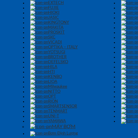
EXTECH
FUJIE
HIOKI
JASIC
KINGTONY
MAKITA
PROSKIT
SKC
VICADI
OPTIKA – ITALY
YOTSUGI
BROTHER
DEFELSKO
HILA
HTI
KENBO
LIOA
Milwaukee
NITTO
OPT
RION
SMARTSENSOR
TENMART
UNI-T
YAMAWA
MÁY BƠM
Bơm Định Lượng