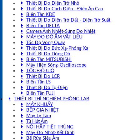
Thiết Bị Đo Điện Trở Nhỏ
Thiết Bị Đo Cách Điện - Điện Áp Cao
Biến Tần KDE
Thiết Bị Đo Điện Trở Đất - Điện Trở Suất
Biến Tần DELTA
Camera Ảnh Nhiệt-Súng Đo Nhiệt
MÁY ĐO ĐỘ ẨM VẬT LIỆU
Tốc Độ Vòng Quay
Thiết Bị Đo Bức Xạ-Phóng Xạ
Thiết Bị Đo Dòng Dò
Biến Tần MITSUBISHI
Máy Hiện Sóng-Oscilloscope
TỐC ĐỘ GIÓ
Thiết Bị Đo LCR
Biến Tần LS
Thiết Bị Đo Tụ Điện
Biến Tần FUJI
THIẾT BỊ THÍ NGHIỆM PHÒNG LAB
MÁY KHUẤY
BẾP GIA NHIỆT
Máy Ly Tâm
Tủ Hút Ẩm
NỒI HẤP TIỆT TRÙNG
Máy Đo Nhớt-Kết Dính
Bể Rửa Siêu Âm