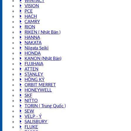
WINTACT
VISION
PCE
HACH
CAMRY
RION
RIKEN ( Nhật Bản )
HANNA
NAKATA
Niigata Seiki
HONDA
KANON (Nhật Bản)
FUJIHAIA
ATTEN
STANLEY
HỒNG KÝ
ORBIT MERRET
HONEYWELL
SKF
NITTO
TORIN ( Trung Quốc )
SEW
VELP - Ý
SALISBURY
FLUKE