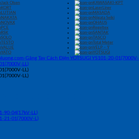
Jack Olsen
KAWASAKI-KPT
KORT
LaserLiner
LUTIAN
MASADA
NAKATA
Niigata Seiki
NOVAX
OHAUS
PCE
Regeltex
RSK
SANTAK
SOLO
TASCO
TESTO
Total Meter
VALUE
VELP – Ý
YATO
YOTSUGI
 YS101-20-01(7000V-LL)