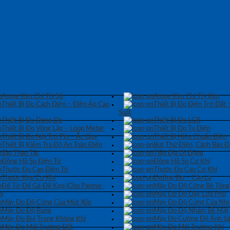
Ampe Kìm Chỉ Thị Số
Ampe Kìm Chỉ Thị Kim
Thiết Bị Đo Cách Điện – Điện Áp Cao
Thiết Bị Đo Điện Trở Đất 
Suất
Thiết Bị Đo Dòng Dò
Thiết Bị Đo LCR
Thiết Bị Đo Vòng Lặp – Loop Meter
Thiết Bị Đo Tụ Điện
Thiết Bị Đo Nội Trở Pin – Ắc Quy
Thiết Bị Hiệu Chuẩn Điện
Thiết Bị Kiểm Tra Độ An Toàn Điện
Bút Thử Điện, Cảnh Báo Đ
Sào Thao Tác
Tiếp Địa Di Động
Đồng Hồ So Điện Tử
Đồng Hồ So Cơ Khí
Thước Đo Cao Điện Tử
Thước Đo Cao Cơ Khí
Thước Kẹp Cơ Khí
Dưỡng Đo – Căn Lá
Đế Từ-Đế Gá-Đế Kẹp (Cho Panme-
Máy Đo Độ Cứng Bê Tông
)
Máy Đo Độ Dày Lớp Phủ
Máy Đo Độ Cứng Của Mút Xốp
Máy Đo Độ Cứng Của Nhự
Máy Đo Độ Rung
Máy Đo Độ Nhám Bề Mặt
Máy Đo Bụi Trong Không Khí
Máy Đo Cường Độ Ánh S
Máy Đo Môi Trường Đất
Máy Đo Môi Trường Khí