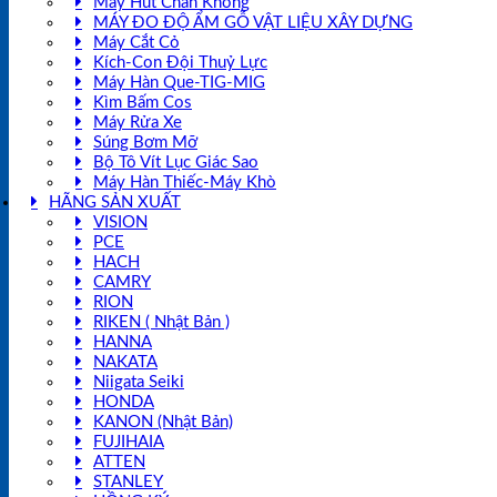
Máy Hút Chân Không
MÁY ĐO ĐỘ ẨM GỖ VẬT LIỆU XÂY DỰNG
Máy Cắt Cỏ
Kích-Con Đội Thuỷ Lực
Máy Hàn Que-TIG-MIG
Kìm Bấm Cos
Máy Rửa Xe
Súng Bơm Mỡ
Bộ Tô Vít Lục Giác Sao
Máy Hàn Thiếc-Máy Khò
HÃNG SẢN XUẤT
VISION
PCE
HACH
CAMRY
RION
RIKEN ( Nhật Bản )
HANNA
NAKATA
Niigata Seiki
HONDA
KANON (Nhật Bản)
FUJIHAIA
ATTEN
STANLEY