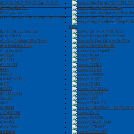
Máy Đo Nhiệt Độ-Độ Ẩm-Áp Suất
Máy Đo pH-Nhiệt Độ-Độ
Bể Rửa Siêu Âm
Các Loại Tủ An Toàn
Máy Lắc Trộn
Ren Taro-Bàn Ren-Mũi Re
Cảo Thuỷ Lực-Cảo 2 Chấu-Cảo 3 Chấu-
Bơm Dầu Thuỷ Lực
Máy Gia Nhiệt ( Vòng Bi-
Răng)
Bộ Tô Vít Lục Giác Sao
Bộ Tròng Khẩu Tuýp
Máy Cắt Cỏ
Ắc Quy Lithium Solar
Ắc Quy Lithium Viễn Thông
Ắc Quy Lithium Xe Điện
Báo Khói Báo Cháy
Máy Đo Đa Khí
Y Tế Gia Đình
Y Tế Thẩm Mỹ
ADELA
ASAKI
BOSCH
EBRO
ELITECH
ELORA
FLIR
FLUKE
HACH
HANNA
HONEYWELL
INSIZE
KDE
KIMO
KOCU
KYORITSU
MITUTOYO
NOVAX
SELEC
SEW
SKF
STANLEY
VISION
HIRAYAMA – NHẬT BẢN
TOHNICHI
YATO
ACEBEAM
AS ONE
CAMRY
DALUSHAN
Geo-Fennel
HERMLE
HONDA
HỒNG KÝ