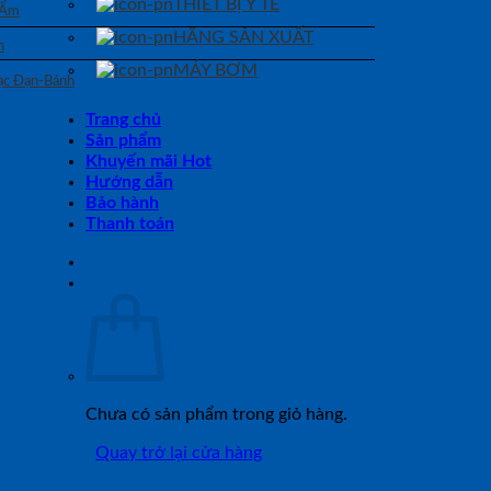
THIẾT BỊ Y TẾ
 Ẩm
HÃNG SẢN XUẤT
n
MÁY BƠM
Bạc Đạn-Bánh
Trang chủ
Sản phẩm
Khuyến mãi Hot
Hướng dẫn
Bảo hành
Thanh toán
Chưa có sản phẩm trong giỏ hàng.
Quay trở lại cửa hàng