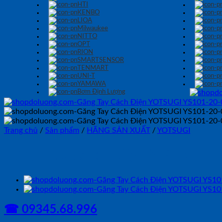
HTI
KENBO
LIOA
Milwaukee
NITTO
OPT
RION
SMARTSENSOR
TENMART
UNI-T
YAMAWA
Bơm Định Lượng
Trang chủ
/
Sản phẩm
/
HÃNG SẢN XUẤT
/
YOTSUGI
Găng Tay Cách Điện YOTSUGI
☎ 09345.68.996