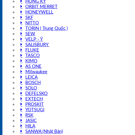
HỒNG KÝ
ORBIT MERRET
HONEYWELL
SKF
NITTO
TORIN ( Trung Quốc )
SEW
VELP - Ý
SALISBURY
FLUKE
TASCO
KIMO
AS ONE
Milwaukee
LEICA
BOSCH
SOLO
DEFELSKO
EXTECH
PROSKIT
YOTSUGI
RSK
JASIC
HILA
SANWA (Nhật Bản)