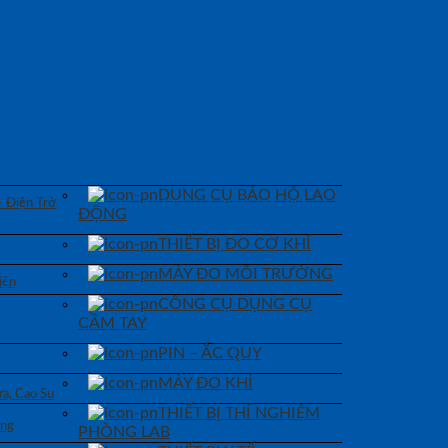
DỤNG CỤ BẢO HỘ LAO
– Điện Trở
ĐỘNG
THIẾT BỊ ĐO CƠ KHÍ
MÁY ĐO MÔI TRƯỜNG
iện
CÔNG CỤ DỤNG CỤ
CẦM TAY
PIN – ẮC QUY
MÁY ĐO KHÍ
a, Cao Su
THIẾT BỊ THÍ NGHIỆM
áng
PHÒNG LAB