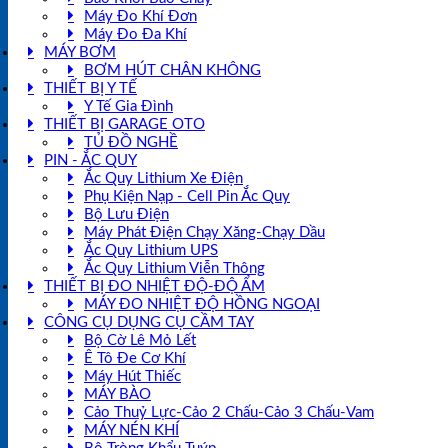
Máy Đo Khí Đơn
Máy Đo Đa Khí
MÁY BƠM
BƠM HÚT CHÂN KHÔNG
THIẾT BỊ Y TẾ
Y Tế Gia Đình
THIẾT BỊ GARAGE OTO
TỦ ĐỒ NGHỀ
PIN - ẮC QUY
Ắc Quy Lithium Xe Điện
Phụ Kiện Nạp - Cell Pin Ắc Quy
Bộ Lưu Điện
Máy Phát Điện Chạy Xăng-Chạy Dầu
Ắc Quy Lithium UPS
Ắc Quy Lithium Viễn Thông
THIẾT BỊ ĐO NHIỆT ĐỘ-ĐỘ ẨM
MÁY ĐO NHIỆT ĐỘ HỒNG NGOẠI
CÔNG CỤ DỤNG CỤ CẦM TAY
Bộ Cờ Lê Mỏ Lết
Ê Tô Đe Cơ Khí
Máy Hút Thiếc
MÁY BÀO
Cảo Thuỷ Lực-Cảo 2 Chấu-Cảo 3 Chấu-Vam
MÁY NÉN KHÍ