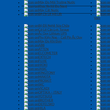
Máy Đo Môi Trường Nước
Khúc Xạ Kế Đo Ngọt
Máy Cất Nước
Bộ Cờ Lê Mỏ Lết
Vam
Bộ Đồ Nghề Sửa Chữa
Cờ Lê Cân Lực Torque
Ắc Quy Lithium UPS
Phụ Kiện Nạp – Cell Pin Ắc Quy
Máy Đo Khí Đơn
ABB
ATTEN
ELCOMETER
EXTECH
FUJIE
HIOKI
JASIC
KINGTONY
MAKITA
PROSKIT
SKC
VICADI
OPTIKA – ITALY
YOTSUGI
BROTHER
DEFELSKO
HILA