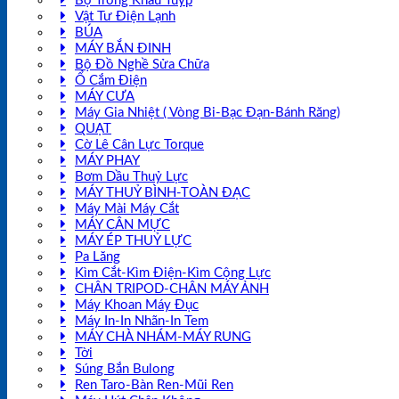
Bộ Tròng Khẩu Tuýp
Vật Tư Điện Lạnh
BÚA
MÁY BẮN ĐINH
Bộ Đồ Nghề Sửa Chữa
Ổ Cắm Điện
MÁY CƯA
Máy Gia Nhiệt ( Vòng Bi-Bạc Đạn-Bánh Răng)
QUẠT
Cờ Lê Cân Lực Torque
MÁY PHAY
Bơm Dầu Thuỷ Lực
MÁY THUỶ BÌNH-TOÀN ĐẠC
Máy Mài Máy Cắt
MÁY CÂN MỰC
MÁY ÉP THUỶ LỰC
Pa Lăng
Kìm Cắt-Kìm Điện-Kìm Cộng Lực
CHÂN TRIPOD-CHÂN MÁY ẢNH
Máy Khoan Máy Đục
Máy In-In Nhãn-In Tem
MÁY CHÀ NHÁM-MÁY RUNG
Tời
Súng Bắn Bulong
Ren Taro-Bàn Ren-Mũi Ren