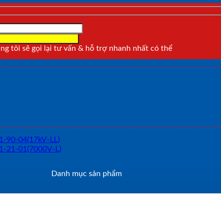
g tôi sẽ gọi lại tư vấn & hỗ trợ nhanh nhất có thể
Danh mục sản phẩm