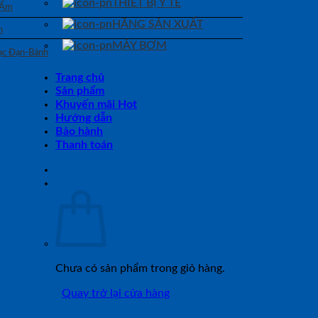
THIẾT BỊ Y TẾ
 Ẩm
HÃNG SẢN XUẤT
n
MÁY BƠM
Bạc Đạn-Bánh
Trang chủ
Sản phẩm
Khuyến mãi Hot
Hướng dẫn
Bảo hành
Thanh toán
Chưa có sản phẩm trong giỏ hàng.
Quay trở lại cửa hàng