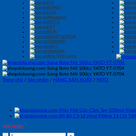
HTI
KENBO
LIOA
Milwaukee
NITTO
OPT
RION
SMARTSENSOR
TENMART
UNI-T
YAMAWA
Bơm Định Lượng
Trang chủ
/
Sản phẩm
/
HÃNG SẢN XUẤT
/
YATO
Súng Bơm Mỡ 500cc YATO YT
900,000
₫
Súng