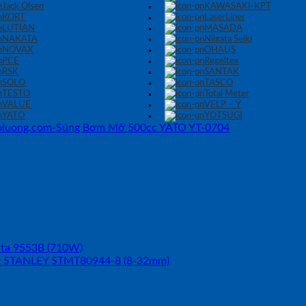
Jack Olsen
KAWASAKI-KPT
KORT
LaserLiner
LUTIAN
MASADA
NAKATA
Niigata Seiki
NOVAX
OHAUS
PCE
Regeltex
RSK
SANTAK
SOLO
TASCO
TESTO
Total Meter
VALUE
VELP – Ý
YATO
YOTSUGI
-0704