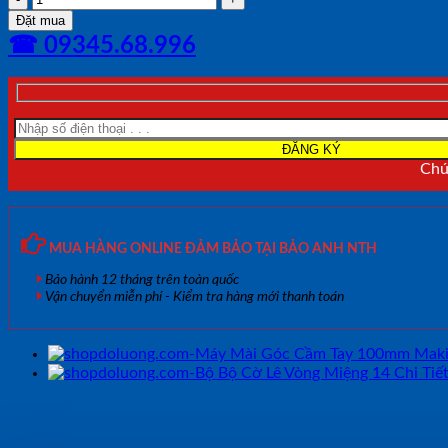
Bơm
Đặt mua
Mỡ
☎ 09345.68.996
500cc
YATO
YT-
0704
số
lượng
Chún
MUA HÀNG ONLINE ĐẢM BẢO TẠI BẢO ANH NTH
Bảo hành 12 tháng trên toàn quốc
Vận chuyển miễn phí - Kiểm tra hàng mới thanh toán