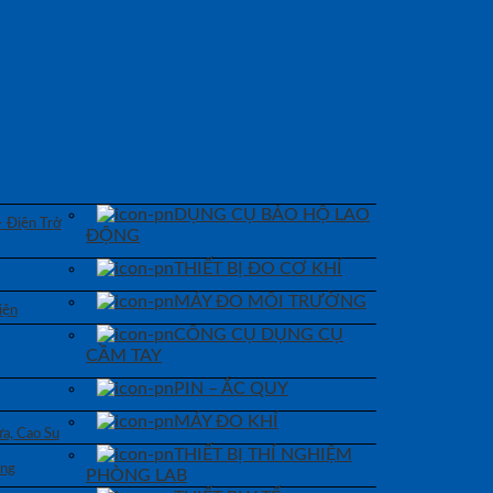
DỤNG CỤ BẢO HỘ LAO
– Điện Trở
ĐỘNG
THIẾT BỊ ĐO CƠ KHÍ
MÁY ĐO MÔI TRƯỜNG
iện
CÔNG CỤ DỤNG CỤ
CẦM TAY
PIN – ẮC QUY
MÁY ĐO KHÍ
a, Cao Su
THIẾT BỊ THÍ NGHIỆM
áng
PHÒNG LAB