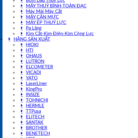
Bơm Dầu Thuỷ Lực
MÁY THUỶ BÌNH-TOÀN ĐẠC
Máy Mài Máy Cắt
MÁY CÂN MỰC
MÁY ÉP THUỶ LỰC
Pa Lăng
Kìm Cắt-Kìm Điện-Kìm Cộng Lực
HÃNG SẢN XUẤT
HIOKI
HTI
OHAUS
LUTRON
ELCOMETER
VICADI
YATO
LaserLiner
KingPro
INSIZE
TOHNICHI
HERMLE
TTPusa
ELITECH
SANTAK
BROTHER
BENETECH