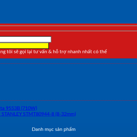
g tôi sẽ gọi lại tư vấn & hỗ trợ nhanh nhất có thể
Danh mục sản phẩm