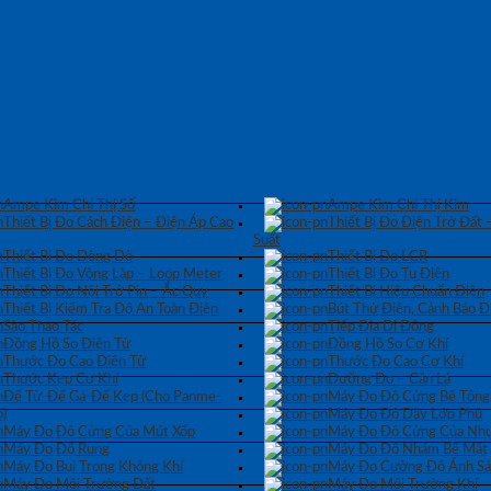
Ampe Kìm Chỉ Thị Số
Ampe Kìm Chỉ Thị Kim
Thiết Bị Đo Cách Điện – Điện Áp Cao
Thiết Bị Đo Điện Trở Đất 
Suất
Thiết Bị Đo Dòng Dò
Thiết Bị Đo LCR
Thiết Bị Đo Vòng Lặp – Loop Meter
Thiết Bị Đo Tụ Điện
Thiết Bị Đo Nội Trở Pin – Ắc Quy
Thiết Bị Hiệu Chuẩn Điện
Thiết Bị Kiểm Tra Độ An Toàn Điện
Bút Thử Điện, Cảnh Báo Đ
Sào Thao Tác
Tiếp Địa Di Động
Đồng Hồ So Điện Tử
Đồng Hồ So Cơ Khí
Thước Đo Cao Điện Tử
Thước Đo Cao Cơ Khí
Thước Kẹp Cơ Khí
Dưỡng Đo – Căn Lá
Đế Từ-Đế Gá-Đế Kẹp (Cho Panme-
Máy Đo Độ Cứng Bê Tông
)
Máy Đo Độ Dày Lớp Phủ
Máy Đo Độ Cứng Của Mút Xốp
Máy Đo Độ Cứng Của Nhự
Máy Đo Độ Rung
Máy Đo Độ Nhám Bề Mặt
Máy Đo Bụi Trong Không Khí
Máy Đo Cường Độ Ánh S
Máy Đo Môi Trường Đất
Máy Đo Môi Trường Khí