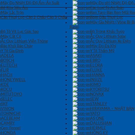
Máy Đo Nhiệt Độ-Độ Ẩm-Áp Suất
Máy Đo pH-Nhiệt Độ-Độ
Bể Rửa Siêu Âm
Các Loại Tủ An Toàn
Máy Lắc Trộn
Ren Taro-Bàn Ren-Mũi Re
Cảo Thuỷ Lực-Cảo 2 Chấu-Cảo 3 Chấu-
Bơm Dầu Thuỷ Lực
Máy Gia Nhiệt ( Vòng Bi-
Răng)
Bộ Tô Vít Lục Giác Sao
Bộ Tròng Khẩu Tuýp
Máy Cắt Cỏ
Ắc Quy Lithium Solar
Ắc Quy Lithium Viễn Thông
Ắc Quy Lithium Xe Điện
Báo Khói Báo Cháy
Máy Đo Đa Khí
Y Tế Gia Đình
Y Tế Thẩm Mỹ
ADELA
ASAKI
BOSCH
EBRO
ELITECH
ELORA
FLIR
FLUKE
HACH
HANNA
HONEYWELL
INSIZE
KDE
KIMO
KOCU
KYORITSU
MITUTOYO
NOVAX
SELEC
SEW
SKF
STANLEY
VISION
HIRAYAMA – NHẬT BẢN
TOHNICHI
YATO
ACEBEAM
AS ONE
CAMRY
DALUSHAN
Geo-Fennel
HERMLE
HONDA
HỒNG KÝ