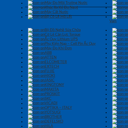
Máy Đo Môi Trường Nước
Khúc Xạ Kế Đo Ngọt
Máy Cất Nước
Bộ Cờ Lê Mỏ Lết
Vam
Bộ Đồ Nghề Sửa Chữa
Cờ Lê Cân Lực Torque
Ắc Quy Lithium UPS
Phụ Kiện Nạp – Cell Pin Ắc Quy
Máy Đo Khí Đơn
ABB
ATTEN
ELCOMETER
EXTECH
FUJIE
HIOKI
JASIC
KINGTONY
MAKITA
PROSKIT
SKC
VICADI
OPTIKA – ITALY
YOTSUGI
BROTHER
DEFELSKO
HILA