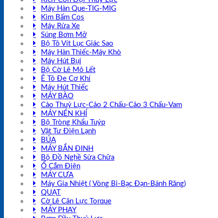
Máy Hàn Que-TIG-MIG
Kìm Bấm Cos
Máy Rửa Xe
Súng Bơm Mỡ
Bộ Tô Vít Lục Giác Sao
Máy Hàn Thiếc-Máy Khò
Máy Hút Bụi
Bộ Cờ Lê Mỏ Lết
Ê Tô Đe Cơ Khí
Máy Hút Thiếc
MÁY BÀO
Cảo Thuỷ Lực-Cảo 2 Chấu-Cảo 3 Chấu-Vam
MÁY NÉN KHÍ
Bộ Tròng Khẩu Tuýp
Vật Tư Điện Lạnh
BÚA
MÁY BẮN ĐINH
Bộ Đồ Nghề Sửa Chữa
Ổ Cắm Điện
MÁY CƯA
Máy Gia Nhiệt ( Vòng Bi-Bạc Đạn-Bánh Răng)
QUẠT
Cờ Lê Cân Lực Torque
MÁY PHAY