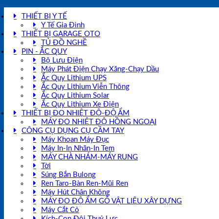
THIẾT BỊ Y TẾ
Y Tế Gia Đình
THIẾT BỊ GARAGE OTO
TỦ ĐỒ NGHỀ
PIN - ẮC QUY
Bộ Lưu Điện
Máy Phát Điện Chạy Xăng-Chạy Dầu
Ắc Quy Lithium UPS
Ắc Quy Lithium Viễn Thông
Ắc Quy Lithium Solar
Ắc Quy Lithium Xe Điện
THIẾT BỊ ĐO NHIỆT ĐỘ-ĐỘ ẨM
MÁY ĐO NHIỆT ĐỘ HỒNG NGOẠI
CÔNG CỤ DỤNG CỤ CẦM TAY
Máy Khoan Máy Đục
Máy In-In Nhãn-In Tem
MÁY CHÀ NHÁM-MÁY RUNG
Tời
Súng Bắn Bulong
Ren Taro-Bàn Ren-Mũi Ren
Máy Hút Chân Không
MÁY ĐO ĐỘ ẨM GỖ VẬT LIỆU XÂY DỰNG
Máy Cắt Cỏ
Kích-Con Đội Thuỷ Lực