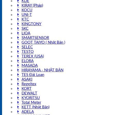
KDE
KIRAY (Pháp)
KOCU
UNI-T
KTC
KINGTONY
SKC
LIOA
SMARTSENSOR
GOOT TAIYO ( Nhật Bản )
SELEC
TESTO
TEREX (USA)
ELORA
MASADA
HIRAYAMA - NHẬT BẢN
TES Đài Loan
ASAKI
Regeltex
KORT
DEWALT
KYORITSU
Total Meter
KETT (Nhật Bản)
ADELA