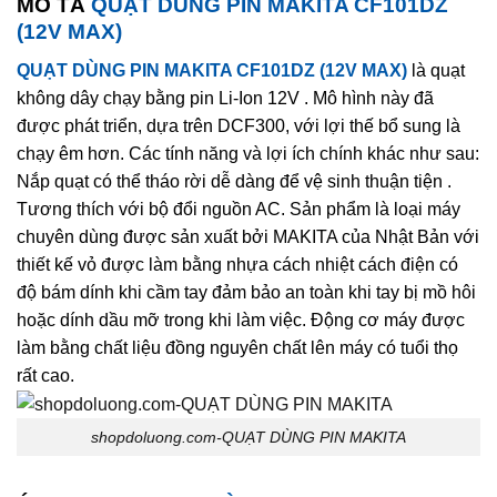
MÔ TẢ
QUẠT DÙNG PIN MAKITA CF101DZ
(12V MAX)
QUẠT DÙNG PIN MAKITA CF101DZ (12V MAX)
là quạt
không dây chạy bằng pin Li-Ion 12V . Mô hình này đã
được phát triển, dựa trên DCF300, với lợi thế bổ sung là
chạy êm hơn. Các tính năng và lợi ích chính khác như sau:
Nắp quạt có thể tháo rời dễ dàng để vệ sinh thuận tiện .
Tương thích với bộ đổi nguồn AC. Sản phẩm là loại máy
chuyên dùng được sản xuất bởi MAKITA của Nhật Bản với
thiết kế vỏ được làm bằng nhựa cách nhiệt cách điện có
độ bám dính khi cầm tay đảm bảo an toàn khi tay bị mồ hôi
hoặc dính dầu mỡ trong khi làm việc. Động cơ máy được
làm bằng chất liệu đồng nguyên chất lên máy có tuổi thọ
rất cao.
shopdoluong.com-QUẠT DÙNG PIN MAKITA