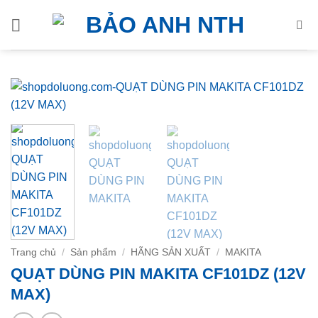
Bỏ
qua
nội
dung
Trang chủ
/
Sản phẩm
/
HÃNG SẢN XUẤT
/
MAKITA
QUẠT DÙNG PIN MAKITA CF101DZ (12V
MAX)