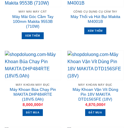
MÁY MÀI MÁY CẮT
CÔNG CỤ DỤNG CỤ CẦM TAY
Máy Mài Góc Cầm Tay
Máy Thổi và Hút Bụi Makita
100mm Makita 9553B
M4001B
(710W)
XEM THÊM
XEM THÊM
MÁY KHOAN MÁY ĐỤC
MÁY KHOAN MÁY ĐỤC
Máy Khoan Búa Chạy Pin
Máy Khoan Vặn Vít Dùng
MAKITA DHP484RTE
Pin 18V MAKITA
(18V/5.0Ah)
DTD156SFE (18V)
8,000,000
₫
4,870,000
₫
ĐẶT MUA
ĐẶT MUA