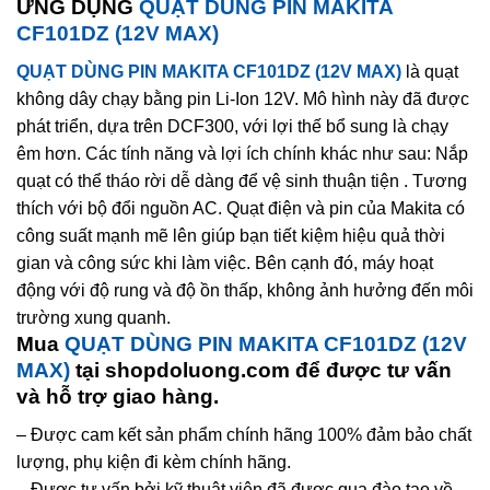
ỨNG DỤNG
QUẠT DÙNG PIN MAKITA
CF101DZ (12V MAX)
QUẠT DÙNG PIN MAKITA CF101DZ (12V MAX)
là quạt
không dây chạy bằng pin Li-Ion 12V. Mô hình này đã được
phát triển, dựa trên DCF300, với lợi thế bổ sung là chạy
êm hơn. Các tính năng và lợi ích chính khác như sau: Nắp
quạt có thể tháo rời dễ dàng để vệ sinh thuận tiện . Tương
thích với bộ đổi nguồn AC. Quạt điện và pin của Makita có
công suất mạnh mẽ lên giúp bạn tiết kiệm hiệu quả thời
gian và công sức khi làm việc. Bên cạnh đó, máy hoạt
động với độ rung và độ ồn thấp, không ảnh hưởng đến môi
trường xung quanh.
Mua
QUẠT DÙNG PIN MAKITA CF101DZ (12V
MAX)
tại shopdoluong.com để được tư vấn
và hỗ trợ giao hàng.
– Được cam kết sản phẩm chính hãng 100% đảm bảo chất
lượng, phụ kiện đi kèm chính hãng.
– Được tư vấn bởi kỹ thuật viên đã được qua đào tạo về