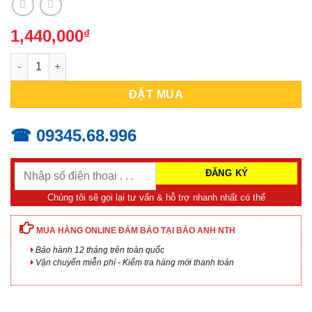
1,440,000
₫
QUẠT DÙNG PIN MAKITA CF101DZ (12V MAX) số lượng
ĐẶT MUA
☎ 09345.68.996
Chúng tôi sẽ gọi lại tư vấn & hỗ trợ nhanh nhất có thể
MUA HÀNG ONLINE ĐẢM BẢO TẠI BẢO ANH NTH
Bảo hành 12 tháng trên toàn quốc
Vận chuyển miễn phí - Kiểm tra hàng mới thanh toán