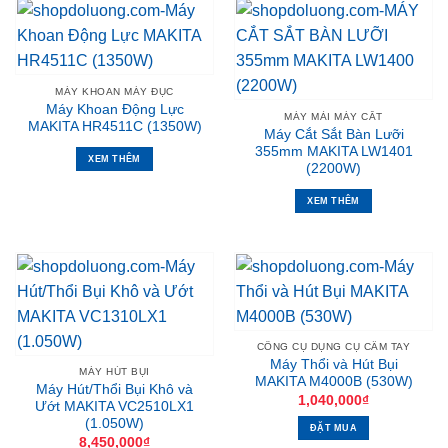
MÁY KHOAN MÁY ĐỤC
Máy Khoan Động Lực
MÁY MÀI MÁY CẮT
MAKITA HR4511C (1350W)
Máy Cắt Sắt Bàn Lưỡi
355mm MAKITA LW1401
XEM THÊM
(2200W)
XEM THÊM
CÔNG CỤ DỤNG CỤ CẦM TAY
Máy Thổi và Hút Bụi
MÁY HÚT BỤI
MAKITA M4000B (530W)
Máy Hút/Thổi Bụi Khô và
1,040,000
₫
Ướt MAKITA VC2510LX1
(1.050W)
ĐẶT MUA
8,450,000
₫