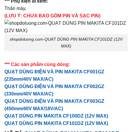
*** Phụ kiện đi kèm:
Thân máy,
(LƯU Ý: CHƯA BAO GỒM PIN VÀ SẠC PIN)
shopdoluong.com-QUẠT DÙNG PIN MAKITA CF101DZ (12V
MAX)
*** Các sản phẩm cùng dòng:
QUẠT DÙNG ĐIỆN VÀ PIN MAKITA CF001GZ
(235mm/40V MAX/AC)
QUẠT DÙNG ĐIỆN VÀ PIN MAKITA CF002GZ
(330mm/40V MAX/AC)
QUẠT DÙNG ĐIỆN VÀ PIN MAKITA CF003GZ
(450mm/40V MAX/18V/AC)
QUẠT DÙNG PIN MAKITA CF100DZ (12V MAX)
QUẠT DÙNG PIN MAKITA CF101DZ (12V MAX)