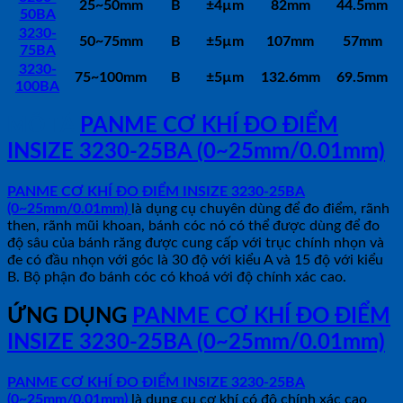
25~50mm
B
±4µm
82mm
44.5mm
50BA
3230-
50~75mm
B
±5µm
107mm
57mm
75BA
3230-
75~100mm
B
±5µm
132.6mm
69.5mm
100BA
MÔ TẢ
PANME CƠ KHÍ ĐO ĐIỂM
INSIZE 3230-25BA (0~25mm/0.01mm)
PANME CƠ KHÍ ĐO ĐIỂM INSIZE 3230-25BA
(0~25mm/0.01mm)
là dụng cụ chuyên dùng để đo điểm, rãnh
then, rãnh mũi khoan, bánh cóc nó có thể được dùng để đo
độ sâu của bánh răng được cung cấp với trục chính nhọn và
đe có đầu nhọn với góc là 30 độ với kiểu A và 15 độ với kiểu
B. Bộ phận đo bánh cóc có khoá với độ chính xác cao.
ỨNG DỤNG
PANME CƠ KHÍ ĐO ĐIỂM
INSIZE 3230-25BA (0~25mm/0.01mm)
PANME CƠ KHÍ ĐO ĐIỂM INSIZE 3230-25BA
(0~25mm/0.01mm)
là dụng cụ cơ khí có độ chính xác cao