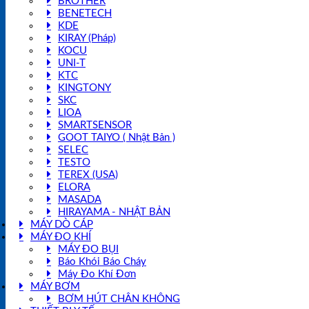
BROTHER
BENETECH
KDE
KIRAY (Pháp)
KOCU
UNI-T
KTC
KINGTONY
SKC
LIOA
SMARTSENSOR
GOOT TAIYO ( Nhật Bản )
SELEC
TESTO
TEREX (USA)
ELORA
MASADA
HIRAYAMA - NHẬT BẢN
MÁY DÒ CÁP
MÁY ĐO KHÍ
MÁY ĐO BỤI
Báo Khói Báo Cháy
Máy Đo Khí Đơn
MÁY BƠM
BƠM HÚT CHÂN KHÔNG