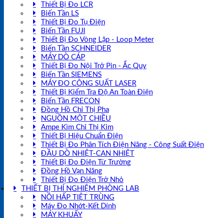
Thiết Bị Đo LCR
Biến Tần LS
Thiết Bị Đo Tụ Điện
Biến Tần FUJI
Thiết Bị Đo Vòng Lặp - Loop Meter
Biến Tần SCHNEIDER
MÁY DÒ CÁP
Thiết Bị Đo Nội Trở Pin - Ắc Quy
Biến Tần SIEMENS
MÁY ĐO CÔNG SUẤT LASER
Thiết Bị Kiểm Tra Độ An Toàn Điện
Biến Tần FRECON
Đồng Hồ Chỉ Thị Pha
NGUỒN MỘT CHIỀU
Ampe Kìm Chỉ Thị Kim
Thiết Bị Hiệu Chuẩn Điện
Thiết Bị Đo Phân Tích Điện Năng - Công Suất Điện
ĐẦU DÒ NHIỆT-CAN NHIỆT
Thiết Bị Đo Điện Từ Trường
Đồng Hồ Vạn Năng
Thiết Bị Đo Điện Trở Nhỏ
THIẾT BỊ THÍ NGHIỆM PHÒNG LAB
NỒI HẤP TIỆT TRÙNG
Máy Đo Nhớt-Kết Dính
MÁY KHUẤY