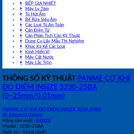
BẾP GIA NHIỆT
Máy Ly Tâm
Tủ Hút Ẩm
Bể Rửa Siêu Âm
Các Loại Tủ An Toàn
Cân Điện Tử
Cân Phân Tích Cân Kỹ Thuật
Dụng Cụ Lấy Mẫu Thí Nghiệm
Khúc Xạ Kế Các Loại
Kính Hiển Vi
Máy Cất Nước
Máy Lắc Trộn
THÔNG SỐ KỸ THUẬT
PANME CƠ KHÍ
ĐO ĐIỂM INSIZE 3230-25BA
(0~25mm/0.01mm)
PANME CƠ KHÍ ĐO ĐIỂM INSIZE 3230-25BA
(0~25mm/0.01mm)
Hãng sản xuất :
INSIZE
Model : 3230-25BA
Xuất xứ : Trung Quốc