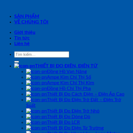
SẢN PHẨM
VỀ CHÚNG TÔI
Giới thiệu
Tin tức
Liên hệ
Tìm
kiếm:
THIẾT BỊ ĐO ĐIỆN, ĐIỆN TỬ
Đồng Hồ Vạn Năng
Ampe Kìm Chỉ Thị Số
Ampe Kìm Chỉ Thị Kim
Đồng Hồ Chỉ Thị Pha
Thiết Bị Đo Cách Điện – Điện Áp Cao
Thiết Bị Đo Điện Trở Đất – Điện Trở
Suất
Thiết Bị Đo Điện Trở Nhỏ
Thiết Bị Đo Dòng Dò
Thiết Bị Đo LCR
Thiết Bị Đo Điện Từ Trường