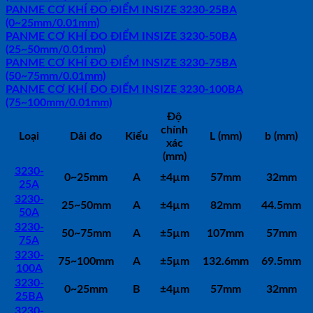
PANME CƠ KHÍ ĐO ĐIỂM INSIZE 3230-25BA
(0~25mm/0.01mm)
PANME CƠ KHÍ ĐO ĐIỂM INSIZE 3230-50BA
(25~50mm/0.01mm)
PANME CƠ KHÍ ĐO ĐIỂM INSIZE 3230-75BA
(50~75mm/0.01mm)
PANME CƠ KHÍ ĐO ĐIỂM INSIZE 3230-100BA
(75~100mm/0.01mm)
Độ
chính
Loại
Dải đo
Kiểu
L (mm)
b (mm)
xác
(mm)
3230-
0~25mm
A
±4µm
57mm
32mm
25A
3230-
25~50mm
A
±4µm
82mm
44.5mm
50A
3230-
50~75mm
A
±5µm
107mm
57mm
75A
3230-
75~100mm
A
±5µm
132.6mm
69.5mm
100A
3230-
0~25mm
B
±4µm
57mm
32mm
25BA
3230-