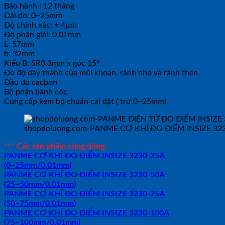
Bảo hành : 12 tháng
Dải đo: 0~25mm
Độ chính xác: ± 4µm
Độ phân giải: 0.01mm
L: 57mm
b: 32mm
Kiểu B: SR0.3mm x góc 15°
Đo độ dày thành của mũi khoan, rãnh nhỏ và rãnh then
Đầu đo cacbon
Bộ phận bánh cóc
Cung cấp kèm bộ chuẩn cài đặt ( trừ 0~25mm)
shopdoluong.com-PANME CƠ KHÍ ĐO ĐIỂM INSIZE 32
*** Các sản phẩm cùng dòng:
PANME CƠ KHÍ ĐO ĐIỂM INSIZE 3230-25A
(0~25mm/0.01mm)
PANME CƠ KHÍ ĐO ĐIỂM INSIZE 3230-50A
(25~50mm/0.01mm)
PANME CƠ KHÍ ĐO ĐIỂM INSIZE 3230-75A
(50~75mm/0.01mm)
PANME CƠ KHÍ ĐO ĐIỂM INSIZE 3230-100A
(75~100mm/0.01mm)