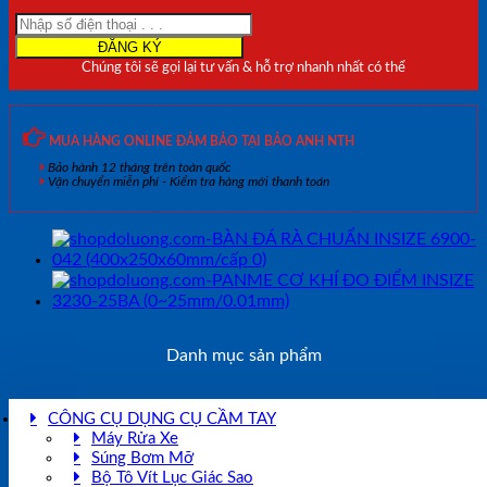
3230-
25BA
(0~25mm/0.01mm)
Chúng tôi sẽ gọi lại tư vấn & hỗ trợ nhanh nhất có thể
số
lượng
MUA HÀNG ONLINE ĐẢM BẢO TẠI BẢO ANH NTH
Bảo hành 12 tháng trên toàn quốc
Vận chuyển miễn phí - Kiểm tra hàng mới thanh toán
Danh mục sản phẩm
CÔNG CỤ DỤNG CỤ CẦM TAY
Máy Rửa Xe
Súng Bơm Mỡ
Bộ Tô Vít Lục Giác Sao