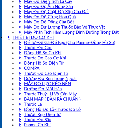
Máy Đo Điện Tích Lá Cây
Máy Đo Độ Ẩm Nông Sản
Máy Đo Độ Chặt-Độ Xốp Của Đất
Máy Đo Độ Cứng Hoa Quả
Máy Đo Độ Trắng Của Bột
Máy Đo Dư Lượng Thuốc Bảo Vệ Thực Vật
Máy Phân Tích Hàm Lượng Dinh Dưỡng Trong Đất
THIẾT BỊ ĐO CƠ KHÍ
Đế Từ-Đế Gá-Đế Kẹp (Cho Panme-Đồng Hồ So)
Thước Đo Góc
Đồng Hồ So Cơ Khí
Thước Đo Cao Cơ Khí
Đồng Hồ So Điện Tử
COMPA
Thước Đo Cao Điện Tử
Dưỡng Đo Ren Trong Ngoài
MÁY ĐO LỰC KÉO NÉN
Dưỡng Đo Mối Hàn
Thước Thuỷ- Li Vô Cân Máy
BÀN MAP ( BÀN RÀ CHUẨN )
Thước Lá
Đồng Hồ Đo Lỗ-Thước Đo Lỗ
Thước Kẹp Điện Tử
Thước Đo Sâu
Panme Cơ Khí