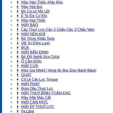
Máy Hàn Thiếc-Máy Khò
Máy Hút Bụi
Bộ Cờ Lê Mỏ Lết
Ê Tô Đe Cơ Khí
Máy Hút Thiếc
MÁY BÀO
Cảo Thuỷ Lực-Cảo 2 Chấu-Cảo 3 Chấu-Vam
MÁY NÉN KHÍ
Bộ Tròng Khẩu Tuýp
Vật Tư Điện Lạnh
BÚA
MÁY BẮN ĐINH
Bộ Đồ Nghề Sửa Chữa
Ổ Cắm Điện
MÁY CƯA
Máy Gia Nhiệt ( Vòng Bi-Bạc Đạn-Bánh Răng)
QUẠT
Cờ Lê Cân Lực Torque
MÁY PHAY
Bơm Dầu Thuỷ Lực
MÁY THUỶ BÌNH-TOÀN ĐẠC
Máy Mài Máy Cắt
MÁY CÂN MỰC
MÁY ÉP THUỶ LỰC
Pa Lăng