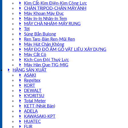
Kìm Cắt-Kìm Điện-Kìm Cộng Lực
CHÂN TRIPOD-CHÂN MÁY ẢNH
Máy Khoan Máy Đục
Máy In-In Nhãn-In Tem
MÁY CHÀ NHÁM-MÁY RUNG
Tời
Súng Bắn Bulong
Ren Taro-Bàn Ren-Mũi Ren
Máy Hút Chân Không
MÁY ĐO ĐỘ ẨM GỖ VẬT LIỆU XÂY DỰNG
Máy Cắt Cỏ
Kích-Con Đội Thuỷ Lực
Máy Hàn Que-TIG-MIG
HÃNG SẢN XUẤT
ASAKI
Regeltex
KORT
DEWALT
KYORITSU
Total Meter
KETT (Nhật Bản)
ADELA
KAWASAKI-KPT
HUATEC
FLIR