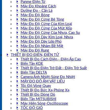
Panme Điện Tử
Máy Đo Khoảng Cách
Dưỡng Đo - Căn Lá
Máy Đo Độ Bóng
Máy Đo Độ Cứng Bê Tông
Máy Đo Độ Cứng Của Kim Loại
Máy Đo Độ Cứng Của Mút Xốp
Máy Đo Độ Cứng Của Nhựa, Cao Su
Máy Đo Độ Dày Kim Loại, Nhựa
Máy Đo Độ Dày Lớp Phủ
Máy Đo Độ Nhám Bề Mặt
Máy Đo Độ Rung
THIẾT BỊ ĐO ĐIỆN, ĐIỆN TỬ
Thiết Bị Đo Cách Điện - Điện Áp Cao
Biến Tần KDE
Thiết Bị Đo Điện Trở Đất - Điện Trở Suất
Biến Tần DELTA
Camera Ảnh Nhiệt-Súng Đo Nhiệt
MÁY ĐO ĐỘ ẨM VẬT LIỆU
Tốc Độ Vòng Quay
Thiết Bị Đo Bức Xạ-Phóng Xạ
Thiết Bị Đo Dòng Dò
Biến Tần MITSUBISHI
Máy Hiện Sóng-Oscilloscope
TỐC ĐỘ GIÓ