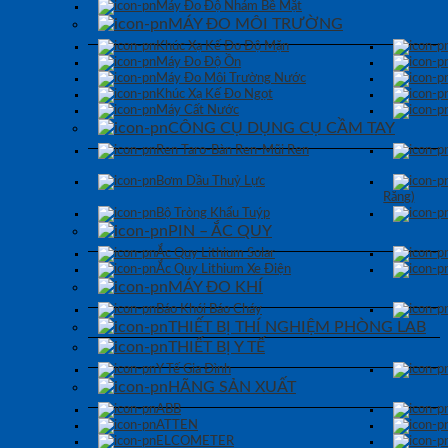
Máy Đo Độ Nhám Bề Mặt
MÁY ĐO MÔI TRƯỜNG
Khúc Xạ Kế Đo Độ Mặn
Máy Đo Độ Ồn
Máy Đo Môi Trường Nước
Khúc Xạ Kế Đo Ngọt
Máy Cất Nước
CÔNG CỤ DỤNG CỤ CẦM TAY
Ren Taro-Bàn Ren-Mũi Ren
Bơm Dầu Thuỷ Lực
Răng)
Bộ Tròng Khẩu Tuýp
PIN – ẮC QUY
Ắc Quy Lithium Solar
Ắc Quy Lithium Xe Điện
MÁY ĐO KHÍ
Báo Khói Báo Cháy
THIẾT BỊ THÍ NGHIỆM PHÒNG LAB
THIẾT BỊ Y TẾ
Y Tế Gia Đình
HÃNG SẢN XUẤT
ABB
ATTEN
ELCOMETER