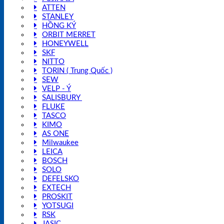
ATTEN
STANLEY
HỒNG KÝ
ORBIT MERRET
HONEYWELL
SKF
NITTO
TORIN ( Trung Quốc )
SEW
VELP - Ý
SALISBURY
FLUKE
TASCO
KIMO
AS ONE
Milwaukee
LEICA
BOSCH
SOLO
DEFELSKO
EXTECH
PROSKIT
YOTSUGI
RSK
JASIC