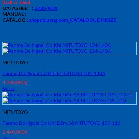
(Call or Zalo).
DATASHEET :
3230-XXX
MANUAL :
CATALOG :
shopdoluong.com_CATALOGUE INSIZE
Sản phẩm tương tự
MITUTOYO
Panme Đo Ngoài Cơ Khí MITUTOYO 104-140A
4,200,000
₫
Đặt mua
MITUTOYO
Panme Đo Ngoài Cơ Khí Đếm Số MITUTOYO 193-113
2,440,000
₫
Đặt mua