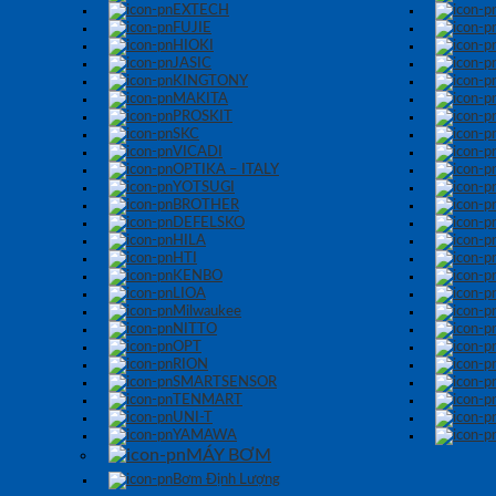
EXTECH
FUJIE
HIOKI
JASIC
KINGTONY
MAKITA
PROSKIT
SKC
VICADI
OPTIKA – ITALY
YOTSUGI
BROTHER
DEFELSKO
HILA
HTI
KENBO
LIOA
Milwaukee
NITTO
OPT
RION
SMARTSENSOR
TENMART
UNI-T
YAMAWA
MÁY BƠM
Bơm Định Lượng