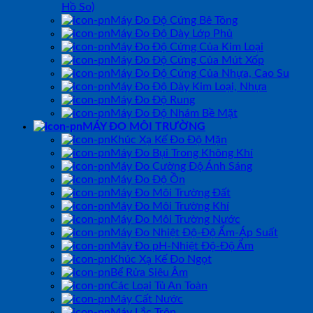
Hồ So)
Máy Đo Độ Cứng Bê Tông
Máy Đo Độ Dày Lớp Phủ
Máy Đo Độ Cứng Của Kim Loại
Máy Đo Độ Cứng Của Mút Xốp
Máy Đo Độ Cứng Của Nhựa, Cao Su
Máy Đo Độ Dày Kim Loại, Nhựa
Máy Đo Độ Rung
Máy Đo Độ Nhám Bề Mặt
MÁY ĐO MÔI TRƯỜNG
Khúc Xạ Kế Đo Độ Mặn
Máy Đo Bụi Trong Không Khí
Máy Đo Cường Độ Ánh Sáng
Máy Đo Độ Ồn
Máy Đo Môi Trường Đất
Máy Đo Môi Trường Khí
Máy Đo Môi Trường Nước
Máy Đo Nhiệt Độ-Độ Ẩm-Áp Suất
Máy Đo pH-Nhiệt Độ-Độ Ẩm
Khúc Xạ Kế Đo Ngọt
Bể Rửa Siêu Âm
Các Loại Tủ An Toàn
Máy Cất Nước
Máy Lắc Trộn