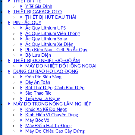
THIẾT BỊ Y TẾ
Y Tế Gia Đình
THIẾT BỊ GARAGE OTO
THIẾT BỊ HÚT DẦU THẢI
PIN - ẮC QUY
Ắc Quy Lithium UPS
Ắc Quy Lithium Viễn Thông
Ắc Quy Lithium Solar
Ắc Quy Lithium Xe Điện
Phụ Kiện Nạp - Cell Pin Ắc Quy
Bộ Lưu Điện
THIẾT BỊ ĐO NHIỆT ĐỘ-ĐỘ ẨM
MÁY ĐO NHIỆT ĐỘ HỒNG NGOẠI
DỤNG CỤ BẢO HỘ LAO ĐỘNG
Đèn Pin Siêu Sáng
Dây An Toàn
Bút Thử Điện, Cảnh Báo Điện
Sào Thao Tác
Tiếp Địa Di Động
MÁY ĐO TRONG NÔNG LÂM NGHIỆP
Khúc Xạ Kế Đo Ngọt
Kính Hiển Vi Chuyên Dụng
Máy Bóc Vỏ
Máy Đếm Hạt Tự Động
Máy Đo Chiều Cao Cây Đứng