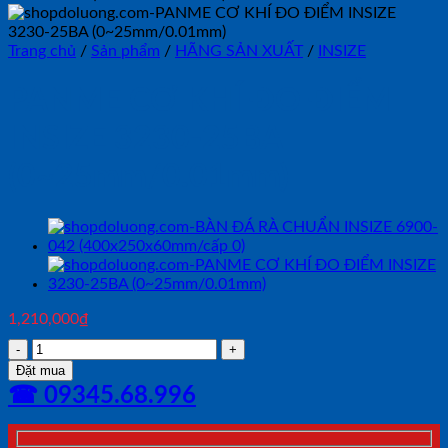
Trang chủ
/
Sản phẩm
/
HÃNG SẢN XUẤT
/
INSIZE
PANME CƠ KHÍ ĐO ĐIỂM
INSIZE 3230-25BA
(0~25mm/0.01mm)
1,210,000
₫
PANME
CƠ
Đặt mua
KHÍ
☎ 09345.68.996
ĐO
ĐIỂM
INSIZE