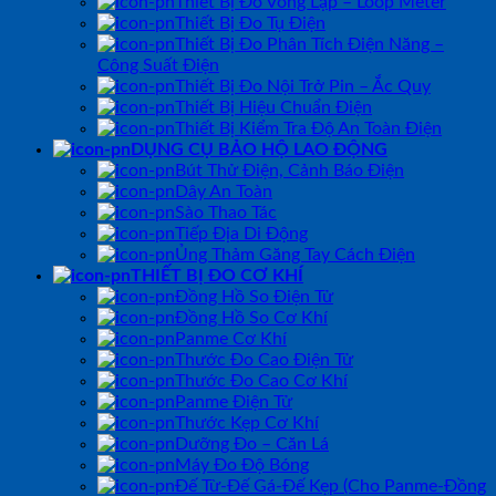
Thiết Bị Đo Vòng Lặp – Loop Meter
Thiết Bị Đo Tụ Điện
Thiết Bị Đo Phân Tích Điện Năng –
Công Suất Điện
Thiết Bị Đo Nội Trở Pin – Ắc Quy
Thiết Bị Hiệu Chuẩn Điện
Thiết Bị Kiểm Tra Độ An Toàn Điện
DỤNG CỤ BẢO HỘ LAO ĐỘNG
Bút Thử Điện, Cảnh Báo Điện
Dây An Toàn
Sào Thao Tác
Tiếp Địa Di Động
Ủng Thảm Găng Tay Cách Điện
THIẾT BỊ ĐO CƠ KHÍ
Đồng Hồ So Điện Tử
Đồng Hồ So Cơ Khí
Panme Cơ Khí
Thước Đo Cao Điện Tử
Thước Đo Cao Cơ Khí
Panme Điện Tử
Thước Kẹp Cơ Khí
Dưỡng Đo – Căn Lá
Máy Đo Độ Bóng
Đế Từ-Đế Gá-Đế Kẹp (Cho Panme-Đồng