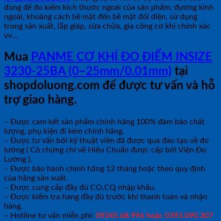
dùng để đo kiểm kích thước ngoài của sản phẩm, đường kính
ngoài, khoảng cách bề mặt đến bề mặt đối diện, sử dụng
trong sản xuất, lắp giáp, sửa chữa, gia công cơ khí chính xác
vv…
Mua
PANME CƠ KHÍ ĐO ĐIỂM INSIZE
3230-25BA (0~25mm/0.01mm)
tại
shopdoluong.com để được tư vấn và hỗ
trợ giao hàng.
– Được cam kết sản phẩm chính hãng 100% đảm bảo chất
lượng, phụ kiện đi kèm chính hãng.
– Được tư vấn bởi kỹ thuật viên đã được qua đào tạo về đo
lường ( Có chứng chỉ về Hiệu Chuẩn được cấp bởi Viện Đo
Lường ).
– Được bảo hành chính hãng 12 tháng hoặc theo quy định
của hãng sản xuất.
– Được cung cấp đầy đủ CO,CQ nhập khẩu.
– Được kiểm tra hàng đầy đủ trước khi thanh toán và nhận
hàng.
– Hotline tư vấn miễn phí:
09345.68.996 hoặc 0393.090.307