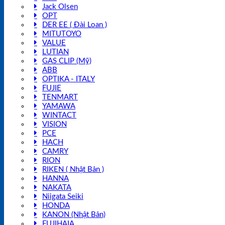
Jack Olsen
OPT
DER EE ( Đài Loan )
MITUTOYO
VALUE
LUTIAN
GAS CLIP (Mỹ)
ABB
OPTIKA - ITALY
FUJIE
TENMART
YAMAWA
WINTACT
VISION
PCE
HACH
CAMRY
RION
RIKEN ( Nhật Bản )
HANNA
NAKATA
Niigata Seiki
HONDA
KANON (Nhật Bản)
FUJIHAIA